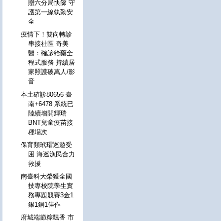
贈六分局快篩 守
護第一線執勤安
全
疫情下！雙向轉診
串接社區 奇美
醫：確診給藥全
程式服務 持續居
家照護破萬人/影
音
本土確診80656 臺
南+6478 系統已
陸續增開輝瑞
BNT兒童疫苗接
種場次
保育類玳瑁巡遊受
困 海巡漁民合力
救援
南臺科大榮獲全國
技專校院學生實
務專題競賽3金1
銀1銅1佳作
府城端節粽飄香 市