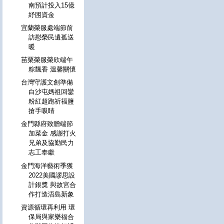
南預計投入15億
紓困資金
宜蘭榮服處端節前
訪慰榮民遺孤送
暖
苗栗榮服榮欣端午
粽飄香 溫馨關懷
台灣守護文創準備
白沙屯媽祖回鑾
粉紅超跑祈福鹽
搶手吸睛
金門縣府致贈端節
加菜金 感謝打火
兄弟及協勤民力
志工奉獻
金門海洋藝術季獲
2022美國謬思設
計銀獎 與故宮合
作打造浯島新象
資源循環再利用 環
保局與家樂福合