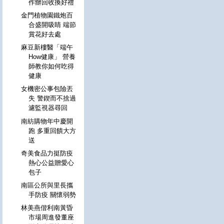
作辦回收換好禮
金門植物園鐵炮百
合盛開吸睛 端節
賞花好去處
麻豆新樓醫「端午
How健康」 營養
師教你如何吃得
健康
女機密公事包險丟
失 警鍥而不捨過
濾監視器尋回
南紡購物年中慶開
跑 多重回饋大方
送
奇美食品力挺防疫
熱心公益贈愛心
包子
南區公所與里長攜
手防疫 關懷弱勢
林美燕偕利南黃昏
市場周進發董座