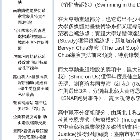
缺
《悄悄告訴她》(Swimming in th
南紡購物驚夏促銷
家電寢具特賣全
在大專動畫組部分，也遴選出不少
面3折起
大學多媒體動畫藝術學系鄧又瑄導演《這
台江國家公園管理
榮獲金螺絲獎；實踐大學媒體傳達
處招募護蟹志工
(Steady)獲得銀螺絲獎；新加
城西有喜×作伙護
Bervyn Chua導演《The Last 
蟹
Chua導演無法前來領獎，特別錄
虎頭埤阿勃勒花延
後綻放 預計持續
賞花至端午
而大專動畫組增設的獎項中，崑大
我》(Shine on Us)獲得年度
崑山科大5度獲高教
深耕補助 總經費
天瑀、劉育瑄共同導演《紅花》(Red
×學生受益度全國
作則選出3名，分別由北藝大黃哲
私科最高
《SNAP跑男事件》、崑大視傳系李
營養補給站 端午也
要吃出「粽」點
高中職不分類組部分，由新北市私
企業有愛疫齊捐 助
科黃乾恩導演《無痕模式》(Incogn
孤老度端節炎夏
立中華藝術職業學校多媒體動畫科王于恬
臺南8處體育場館變
Justice)獲得銀螺絲獎；臺南
身光電運動場舘