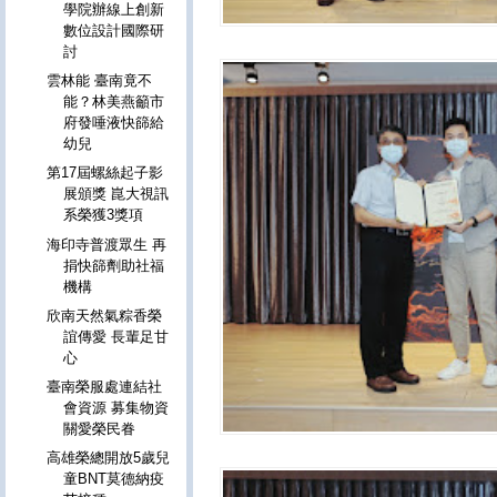
學院辦線上創新
數位設計國際研
討
雲林能 臺南竟不
能？林美燕籲市
府發唾液快篩給
幼兒
第17屆螺絲起子影
展頒獎 崑大視訊
系榮獲3獎項
海印寺普渡眾生 再
捐快篩劑助社福
機構
欣南天然氣粽香榮
誼傳愛 長輩足甘
心
臺南榮服處連結社
會資源 募集物資
關愛榮民眷
高雄榮總開放5歲兒
童BNT莫德納疫