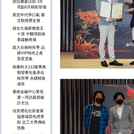
西拉雅森活節 3大
亮點6月精彩登場
窒息年代爭口氣 臺
文館推歷史展
婦女久做家務致五
十肩 中醫理筋推
拿緩解疼痛
崑大台南時尚季 品
牌VIP時尚之夜
眾星雲集
南臺科大111級畢典
期望畢生集承在
校所學 永續精進
成長
臺南金融中心警長
逐一拜訪親授破
詐方法
佳里禮化社區發展
協會端節包虎掌
粽 志工大秀傳統
技藝