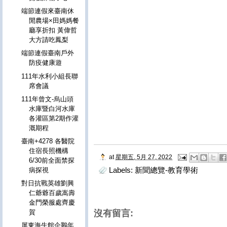
端節連假來臺南休
閒農場×田媽媽餐
廳享折扣 黃偉哲
大方請吃鳳梨
端節連假臺南戶外
防疫健康遊
111年水利小組長聯
席會議
111年曾文-烏山頭
水庫暨白河水庫
各灌區第2期作灌
溉期程
臺南+4278 各醫院
住宿長照機構
at
星期五, 5月 27, 2022
6/30前全面禁探
Labels:
新聞總覽-教育學術
病探視
對日抗戰英雄劉興
仁爺爺百歲嵩壽
金門榮服處齊慶
沒有留言:
賀
屏東海生館企鵝年