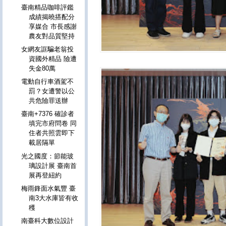
臺南精品咖啡評鑑
成績揭曉搭配分
享媒合 市長感謝
農友對品質堅持
女網友誆騙老翁投
資國外精品 險遭
失金80萬
電動自行車酒駕不
罰？女遭警以公
共危險罪送辦
臺南+7376 確診者
填完市府問卷 同
住者共照雲即下
載居隔單
光之國度：節能玻
璃設計展 臺南首
展再登紐約
梅雨鋒面水氣豐 臺
南3大水庫皆有收
穫
南臺科大數位設計