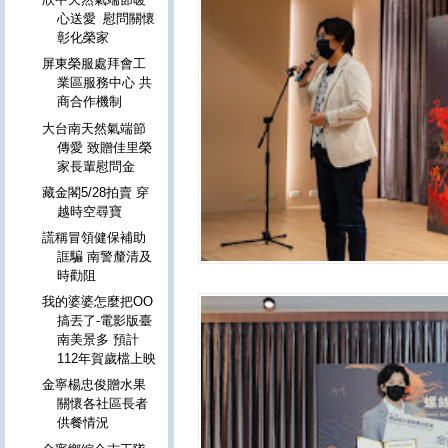
心送愛 慰問關懷
彰化榮家
屏東榮服處拜會工
業區服務中心 共
商合作機制
大台南天然氣端節
傳愛 致贈佳里榮
家長輩慰問金
藏金閣5/28拍賣 穿
越時空尋寶
謊稱冒領健保補助
誆騙 南警釐清及
時勸阻
我的婆婆怎麼把OO
搞丟了-電影版臺
南美景多 預計
112年賀歲檔上映
金寧楊忠俊贈水果
關懷各社區長者
供餐情況