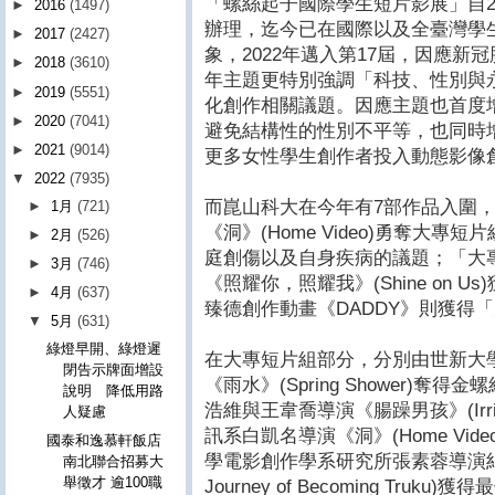
「螺絲起子國際學生短片影展」自2
►
2016
(1497)
辦理，迄今已在國際以及全臺灣學
►
2017
(2427)
象，2022年邁入第17屆，因應
►
2018
(3610)
年主題更特別強調「科技、性別與
►
2019
(5551)
化創作相關議題。因應主題也首度
►
2020
(7041)
避免結構性的性別不平等，也同時
►
2021
(9014)
更多女性學生創作者投入動態影像
▼
2022
(7935)
而崑山科大在今年有7部作品入圍
►
1月
(721)
《洞》(Home Video)勇奪大
►
2月
(526)
庭創傷以及自身疾病的議題；「大
►
3月
(746)
《照耀你，照耀我》(Shine on 
►
4月
(637)
臻德創作動畫《DADDY》則獲得
▼
5月
(631)
綠燈早開、綠燈遲
在大專短片組部分，分別由世新大
閉告示牌面增設
《雨水》(Spring Shower)
說明 降低用路
浩維與王韋喬導演《腸躁男孩》(Irrit
人疑慮
訊系白凱名導演《洞》(Home Vi
國泰和逸慕軒飯店
學電影創作學系研究所張素蓉導演紀
南北聯合招募大
舉徵才 逾100職
Journey of Becoming Tr