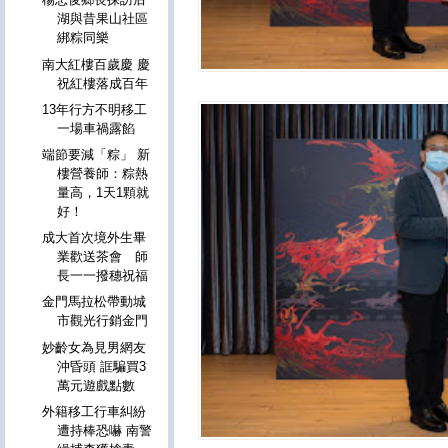
湖與昔果山社區
綁粽同樂
南大紅樓百歲慶 慶
祝紅樓落成百年
13年行方不明移工
一場車禍露餡
端節要減「粽」 新
樓營養師：粽熱
量高，1天1顆就
好！
成大首次境外生畢
業歡送茶會 師
長一一撥穗祝福
金門馬拉松帶動城
市觀光行銷金門
妙齡女為見男網友
沖昏頭 誆騙買3
萬元遊戲點數
外籍移工行車糾紛
遭持棒恐嚇 南警