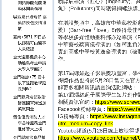
賴弈辰導演《匠心》(Ingenuit
開拓節能創能運
魚》(Pollutants)同時獲得銅螺絲獎
動休閒新領域
驅瘟避邪過端節 嘉
在增設獎項中，高雄市中華藝校影
藥防疫包疫情退
散
愛》(Barr-free「love」8)
等學校多媒體動畫科鄧亦彣導演《F
臺南+5871 即日起
快篩陽可由醫事
中華藝校蔡寶儀導演的《如釋重負》(R
人員確認
實創高級中學校黃逸倫導演的《破夢》(C
金大遠距視訊中心
作。
助離島考生申請
大學入學面試
第17屆螺絲起子影展獎項豐富，
金門確診+75 國中
得獎作品也將於5月28日當天在官方Y
以下遠距教學延
解更多相關資訊請查詢活動網站：
長到6/2
第17屆螺絲起子國際學生短片創作
金門縣府端節致贈
相關資訊官網：
https://www.screwdr
醫護國軍海巡加
Facebook粉絲專頁：
https://www.f
菜慰問金
IG粉絲專頁：
https://www.instagr
留住優秀消防人才
utm_medium=copy_link
李岳峰服務金門
進修警大上榜
Youtube頻道(5月28日線上放映得
https://www.youtube.com/channe
金門縣端節食品抽