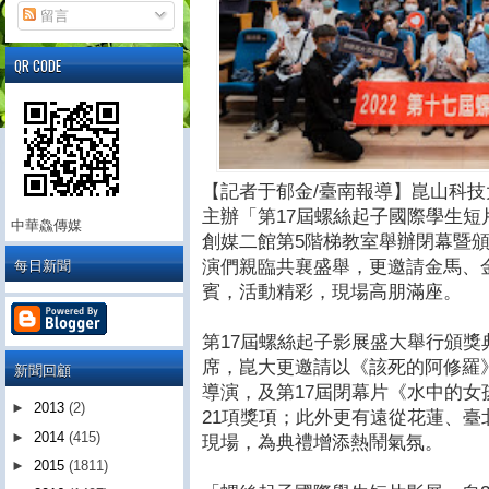
留言
QR CODE
【記者于郁金/臺南報導】崑山科技
主辦「第17屆螺絲起子國際學生短片
中華鱻傳媒
創媒二館第5階梯教室舉辦閉幕暨
每日新聞
演們親臨共襄盛舉，更邀請金馬、
賓，活動精彩，現場高朋滿座。
第17屆螺絲起子影展盛大舉行頒
席，崑大更邀請以《該死的阿修羅
新聞回顧
導演，及第17屆閉幕片《水中的
►
2013
(2)
21項獎項；此外更有遠從花蓮、
►
2014
(415)
現場，為典禮增添熱鬧氣氛。
►
2015
(1811)