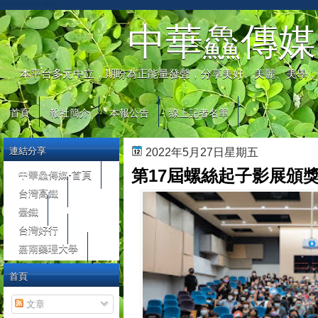
automaty do gier
中華鱻傳媒
本平台多元中立，期盼為正能量發聲，分享美好、美麗、美學，
首頁
報社簡介
本報公告
線上記者名單
連結分享
2022年5月27日星期五
第17屆螺絲起子影展頒獎
中華鱻傳媒-首頁
台灣高鐵
臺鐵
台灣好行
嘉南藥理大學
首頁
文章