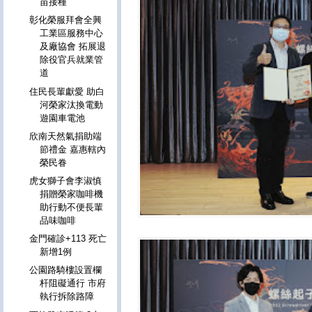
苗接種
彰化榮服拜會全興
工業區服務中心
及廠協會 拓展退
除役官兵就業管
道
住民長輩獻愛 助白
河榮家汰換電動
遊園車電池
欣南天然氣捐助端
節禮金 嘉惠轄內
榮民眷
虎女獅子會李淑慎
捐贈榮家咖啡機
助行動不便長輩
品味咖啡
金門確診+113 死亡
新增1例
公園路騎樓設置欄
杆阻礙通行 市府
執行拆除路障