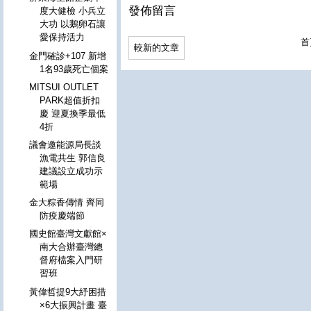
發佈留言
度大健檢 小兵立
大功 以鵝卵石讓
愛保持活力
首
較新的文章
金門確診+107 新增
1名93歲死亡個案
MITSUI OUTLET
PARK超值折扣
慶 迎夏換季最低
4折
議會邀能源局長談
漁電共生 郭信良
建議設立成功示
範場
金大粽香傳情 齊同
防疫慶端節
國史館臺灣文獻館×
南大合辦臺灣總
督府檔案入門研
習班
黃偉哲提9大紓困措
×6大振興計畫 臺