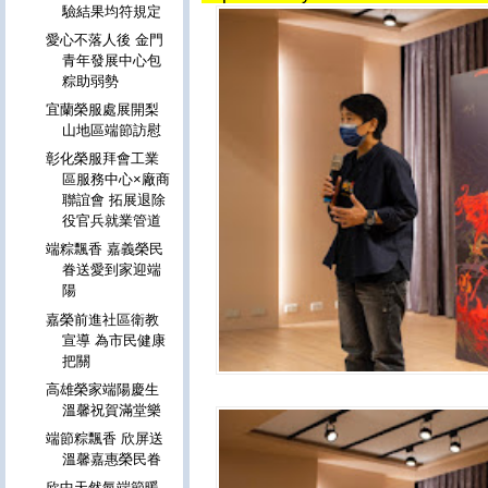
驗結果均符規定
愛心不落人後 金門
青年發展中心包
粽助弱勢
宜蘭榮服處展開梨
山地區端節訪慰
彰化榮服拜會工業
區服務中心×廠商
聯誼會 拓展退除
役官兵就業管道
端粽飄香 嘉義榮民
眷送愛到家迎端
陽
嘉榮前進社區衛教
宣導 為市民健康
把關
高雄榮家端陽慶生
溫馨祝賀滿堂樂
端節粽飄香 欣屏送
溫馨嘉惠榮民眷
欣中天然氣端節暖