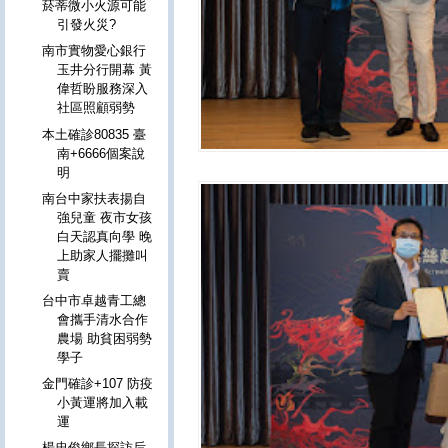
菸蒂微小火源可能
引發火災?
南市實物愛心銀行
玉井分行開幕 黃
偉哲盼服務深入
社區照顧弱勢
本土確診80835 臺
南+6666個案說
明
南台中家扶表揚自
強兒童 夜市女孩
白天認真向學 晚
上助家人擺攤叫
賣
台中市卓越青工總
會攜手清水合作
農場 助貧困弱勢
學子
金門確診+107 防疫
小黃運將加入載
運
楊忠俊鄉長探訪后