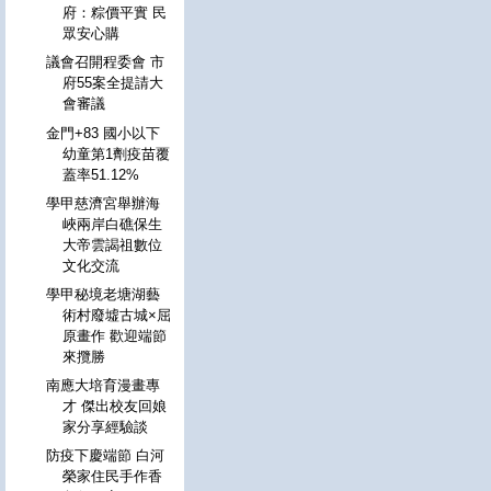
府：粽價平實 民
眾安心購
議會召開程委會 市
府55案全提請大
會審議
金門+83 國小以下
幼童第1劑疫苗覆
蓋率51.12%
學甲慈濟宮舉辦海
峽兩岸白礁保生
大帝雲謁祖數位
文化交流
學甲秘境老塘湖藝
術村廢墟古城×屈
原畫作 歡迎端節
來攬勝
南應大培育漫畫專
才 傑出校友回娘
家分享經驗談
防疫下慶端節 白河
榮家住民手作香