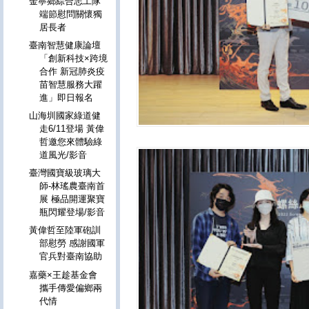
金寧鄉綜合志工隊
端節慰問關懷獨
居長者
臺南智慧健康論壇
「創新科技×跨境
合作 新冠肺炎疫
苗智慧服務大躍
進」即日報名
山海圳國家綠道健
走6/11登場 黃偉
哲邀您來體驗綠
道風光/影音
臺灣國寶級玻璃大
師-林瑤農臺南首
展 極品開運聚寶
瓶閃耀登場/影音
黃偉哲至陸軍砲訓
部慰勞 感謝國軍
官兵對臺南協助
嘉藥×王趁基金會
攜手傳愛偏鄉兩
代情