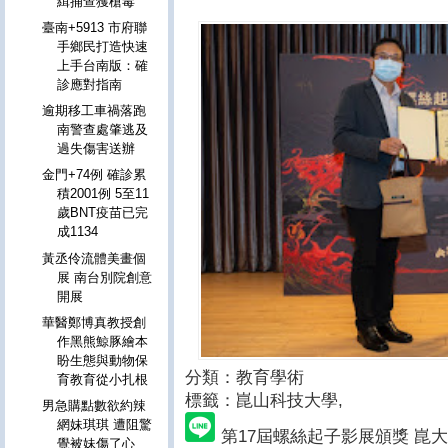
緝捕查獲槍毒
臺南+5913 市府聯
手鄉民打造快速
上手台南版：確
診應對指南
逾期移工車禍落跑
南警查處肇逃及
過失傷害送辦
金門+74例 確診累
積2001例 5至11
歲BNT疫苗已完
成1134
黃丞伶流體美畫個
展 南台別院創意
開展
華醫鄭博真教授創
作黑熊鯨豚繪本
盼生態與動物保
分類：教育學術
育教育從小扎根
標籤：崑山科技大學
,
男急購點數欲約辣
網妹琪琪 遭阻驚
第17屆螺絲起子影展頒獎 崑
覺被妹傷了心