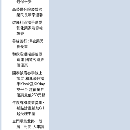
包保平安
高榮屏分院慶端節
榮民長輩享溫馨
碧峰社區攜手送愛
彰化榮家端節粽
飄香
善緣善行 澤被榮民
眷長輩
和欣客運端節連假
疏運 國道客運票
價優惠
國泰飯店春季線上
旅展 和逸慕軒攜
手Klook及KKday
雙平台 超值餐券
優惠最低250元起
年度有機農業獎勵×
補貼計畫補助6/1
起受理申請
金門環島北路一段
施工封閉 人車請