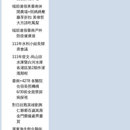
端節連假來臺南休
閒農場×田媽媽餐
廳享折扣 黃偉哲
大方請吃鳳梨
端節連假臺南戶外
防疫健康遊
111年水利小組長聯
席會議
111年曾文-烏山頭
水庫暨白河水庫
各灌區第2期作灌
溉期程
臺南+4278 各醫院
住宿長照機構
6/30前全面禁探
病探視
對日抗戰英雄劉興
仁爺爺百歲嵩壽
金門榮服處齊慶
賀
屏東海生館企鵝年