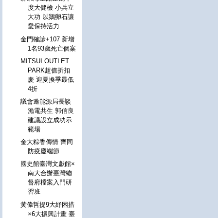
度大健檢 小兵立
大功 以鵝卵石讓
愛保持活力
金門確診+107 新增
1名93歲死亡個案
MITSUI OUTLET
PARK超值折扣
慶 迎夏換季最低
4折
議會邀能源局長談
漁電共生 郭信良
建議設立成功示
範場
金大粽香傳情 齊同
防疫慶端節
國史館臺灣文獻館×
南大合辦臺灣總
督府檔案入門研
習班
黃偉哲提9大紓困措
×6大振興計畫 臺