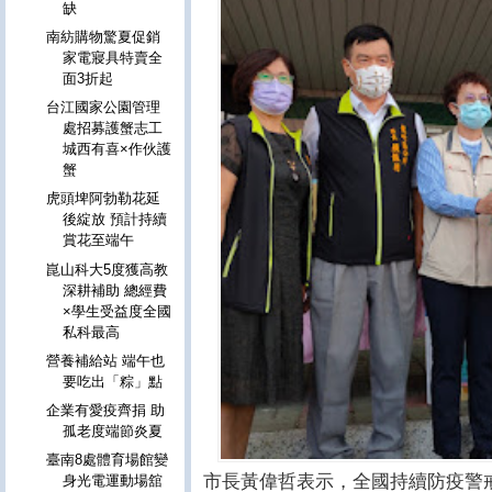
缺
南紡購物驚夏促銷
家電寢具特賣全
面3折起
台江國家公園管理
處招募護蟹志工
城西有喜×作伙護
蟹
虎頭埤阿勃勒花延
後綻放 預計持續
賞花至端午
崑山科大5度獲高教
深耕補助 總經費
×學生受益度全國
私科最高
營養補給站 端午也
要吃出「粽」點
企業有愛疫齊捐 助
孤老度端節炎夏
臺南8處體育場館變
市長黃偉哲表示，全國持續防疫警
身光電運動場舘