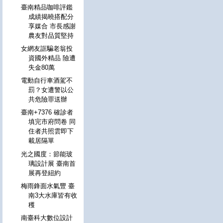
臺南精品咖啡評鑑
成績揭曉搭配分
享媒合 市長感謝
農友對品質堅持
女網友誆騙老翁投
資國外精品 險遭
失金80萬
電動自行車酒駕不
罰？女遭警以公
共危險罪送辦
臺南+7376 確診者
填完市府問卷 同
住者共照雲即下
載居隔單
光之國度：節能玻
璃設計展 臺南首
展再登紐約
梅雨鋒面水氣豐 臺
南3大水庫皆有收
穫
南臺科大數位設計