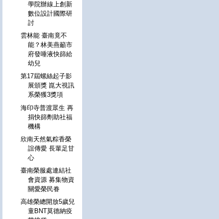
學院辦線上創新
數位設計國際研
討
雲林能 臺南竟不
能？林美燕籲市
府發唾液快篩給
幼兒
第17屆螺絲起子影
展頒獎 崑大視訊
系榮獲3獎項
海印寺普渡眾生 再
捐快篩劑助社福
機構
欣南天然氣粽香榮
誼傳愛 長輩足甘
心
臺南榮服處連結社
會資源 募集物資
關愛榮民眷
高雄榮總開放5歲兒
童BNT莫德納疫