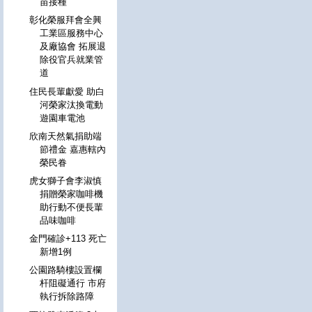
苗接種
彰化榮服拜會全興
工業區服務中心
及廠協會 拓展退
除役官兵就業管
道
住民長輩獻愛 助白
河榮家汰換電動
遊園車電池
欣南天然氣捐助端
節禮金 嘉惠轄內
榮民眷
虎女獅子會李淑慎
捐贈榮家咖啡機
助行動不便長輩
品味咖啡
金門確診+113 死亡
新增1例
公園路騎樓設置欄
杆阻礙通行 市府
執行拆除路障