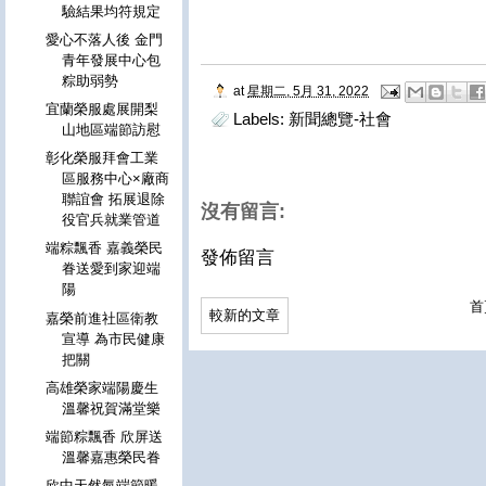
驗結果均符規定
愛心不落人後 金門
青年發展中心包
粽助弱勢
at
星期二, 5月 31, 2022
宜蘭榮服處展開梨
Labels:
新聞總覽-社會
山地區端節訪慰
彰化榮服拜會工業
區服務中心×廠商
聯誼會 拓展退除
沒有留言:
役官兵就業管道
端粽飄香 嘉義榮民
發佈留言
眷送愛到家迎端
陽
首
較新的文章
嘉榮前進社區衛教
宣導 為市民健康
把關
高雄榮家端陽慶生
溫馨祝賀滿堂樂
端節粽飄香 欣屏送
溫馨嘉惠榮民眷
欣中天然氣端節暖