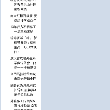
湖與昔果山社區
綁粽同樂
南大紅樓百歲慶 慶
祝紅樓落成百年
13年行方不明移工
一場車禍露餡
端節要減「粽」 新
樓營養師：粽熱
量高，1天1顆就
好！
成大首次境外生畢
業歡送茶會 師
長一一撥穗祝福
金門馬拉松帶動城
市觀光行銷金門
妙齡女為見男網友
沖昏頭 誆騙買3
萬元遊戲點數
外籍移工行車糾紛
遭持棒恐嚇 南警