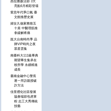
西拉雅森活節 3大
亮點6月精彩登場
窒息年代爭口氣 臺
文館推歷史展
婦女久做家務致五
十肩 中醫理筋推
拿緩解疼痛
崑大台南時尚季 品
牌VIP時尚之夜
眾星雲集
南臺科大111級畢典
期望畢生集承在
校所學 永續精進
成長
臺南金融中心警長
逐一拜訪親授破
詐方法
佳里禮化社區發展
協會端節包虎掌
粽 志工大秀傳統
技藝