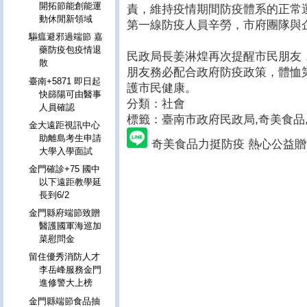
開拓節能創能運
責，維持疫情期間防疫體系的正常
動休閒新領域
第一線防疫人員辛勞，市府團隊與
驅瘟避邪過端節 嘉
藥防疫包疫情退
民政局長姜淋煌再次提醒市民朋友
散
朋友務必配合政府防疫政策，體恤
臺南+5871 即日起
護市民健康。
快篩陽可由醫事
分類：社會
人員確認
標籤：臺南市政府民政局
,奇美食品
金大遠距視訊中心
助離島考生申請
奇美食品力挺防疫 熱心公益
大學入學面試
金門確診+75 國中
以下遠距教學延
長到6/2
金門縣府端節致贈
醫護國軍海巡加
菜慰問金
留住優秀消防人才
李岳峰服務金門
進修警大上榜
金門縣端節食品抽