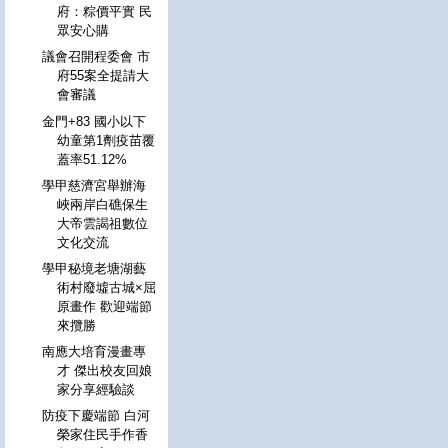
府：粽價平實 民
眾安心購
議會召開程委會 市
府55案全提請大
會審議
金門+83 國小以下
幼童第1劑疫苗覆
蓋率51.12%
學甲慈濟宮舉辦海
峽兩岸白礁保生
大帝雲謁祖數位
文化交流
學甲秘境老塘湖藝
術村廢墟古城×屈
原畫作 歡迎端節
來攬勝
南應大培育漫畫專
才 傑出校友回娘
家分享經驗談
防疫下慶端節 白河
榮家住民手作香