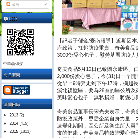
留言
QR CODE
【記者于郁金/臺南報導】近期因
府政策，扛起防疫重責，奇美食品熱
3000份愛心包子，慰勞基層防疫
中華鱻傳媒
奇美食品5月12日已致贈永康區、
每日新聞
2,000份愛心包子，今(31)日
從早上9時奔走到下午17時，橫越
溪北後壁區，要為28區的區公所及衛
美味愛心包子，無私捐贈，將愛心與
新聞回顧
奇美食品董事長宋光夫表示，奇美
►
2013
(2)
防疫政策外，更盡企業自身力量，
►
2014
(415)
速變化期間，區公所及衛生所人員
►
2015
(1811)
友的健康，奇美食品特致贈愛心包