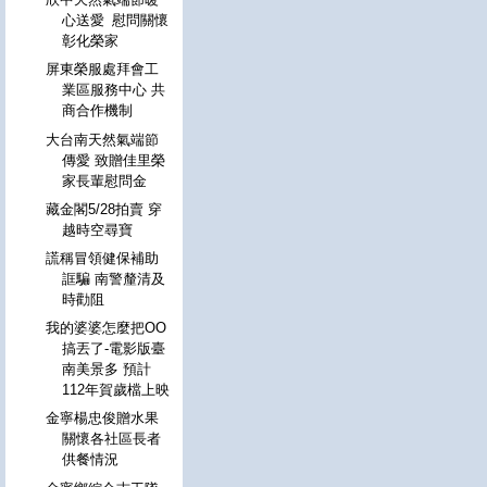
心送愛 慰問關懷
彰化榮家
屏東榮服處拜會工
業區服務中心 共
商合作機制
大台南天然氣端節
傳愛 致贈佳里榮
家長輩慰問金
藏金閣5/28拍賣 穿
越時空尋寶
謊稱冒領健保補助
誆騙 南警釐清及
時勸阻
我的婆婆怎麼把OO
搞丟了-電影版臺
南美景多 預計
112年賀歲檔上映
金寧楊忠俊贈水果
關懷各社區長者
供餐情況