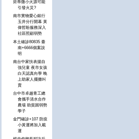
菸蒂微小火源可能
引發火災?
南市實物愛心銀行
玉井分行開幕 黃
偉哲盼服務深入
社區照顧弱勢
本土確診80835 臺
南+6666個案說
明
南台中家扶表揚自
強兒童 夜市女孩
白天認真向學 晚
上助家人擺攤叫
賣
台中市卓越青工總
會攜手清水合作
農場 助貧困弱勢
學子
金門確診+107 防疫
小黃運將加入載
運
楊忠俊鄉長探訪后