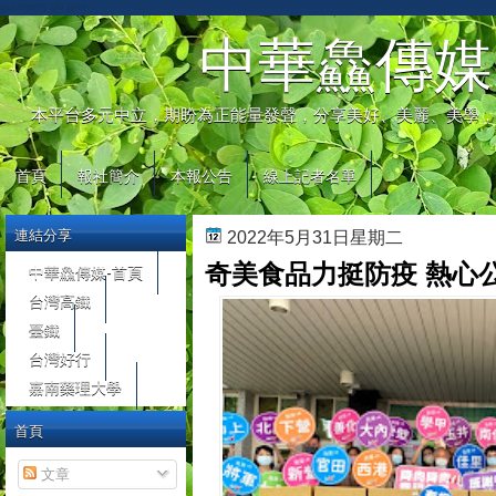
automaty do gier
中華鱻傳媒
本平台多元中立，期盼為正能量發聲，分享美好、美麗、美學，
首頁
報社簡介
本報公告
線上記者名單
連結分享
2022年5月31日星期二
奇美食品力挺防疫 熱心
中華鱻傳媒-首頁
台灣高鐵
臺鐵
台灣好行
嘉南藥理大學
首頁
文章