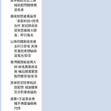
金寧鄉綜合志工隊
端節慰問關懷獨
居長者
臺南智慧健康論壇
「創新科技×跨境
合作 新冠肺炎疫
苗智慧服務大躍
進」即日報名
山海圳國家綠道健
走6/11登場 黃偉
哲邀您來體驗綠
道風光/影音
臺灣國寶級玻璃大
師-林瑤農臺南首
展 極品開運聚寶
瓶閃耀登場/影音
黃偉哲至陸軍砲訓
部慰勞 感謝國軍
官兵對臺南協助
嘉藥×王趁基金會
攜手傳愛偏鄉兩
代情