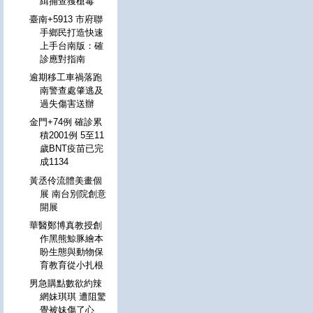
緝捕查獲槍毒
臺南+5913 市府聯
手鄉民打造快速
上手台南版：確
診應對指南
逾期移工車禍落跑
南警查處肇逃及
過失傷害送辦
金門+74例 確診累
積2001例 5至11
歲BNT疫苗已完
成1134
黃丞伶流體美畫個
展 南台別院創意
開展
華醫鄭博真教授創
作黑熊鯨豚繪本
盼生態與動物保
育教育從小扎根
男急購點數欲約辣
網妹琪琪 遭阻驚
覺被妹傷了心