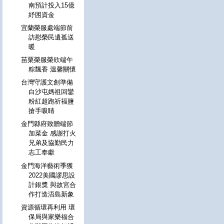
南預計投入15億
紓困資金
宜蘭榮服處端節前
訪慰榮民遺孤送
暖
苗栗榮服榮欣端午
粽飄香 溫馨關懷
台灣守護文創準備
白沙屯媽祖回鑾
粉紅超跑祈福鹽
搶手吸睛
金門縣府致贈端節
加菜金 感謝打火
兄弟及協勤民力
志工奉獻
金門海洋藝術季獲
2022美國謬思設
計銀獎 與故宮合
作打造浯島新象
資源循環再利用 環
保局與家樂福合