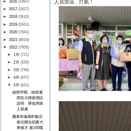
人員加油、打氣！
►
2016
(1497)
►
2017
(2427)
►
2018
(3610)
►
2019
(5551)
►
2020
(7041)
►
2021
(9014)
▼
2022
(7935)
►
1月
(721)
►
2月
(526)
►
3月
(746)
►
4月
(637)
▼
5月
(631)
綠燈早開、綠燈遲
閉告示牌面增設
說明 降低用路
人疑慮
國泰和逸慕軒飯店
南北聯合招募大
舉徵才 逾100職