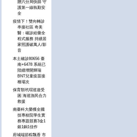
贈六分局快篩 守
護第一線執勤安
全
疫情下！雙向轉診
串接社區 奇美
醫：確診給藥全
程式服務 持續居
家照護破萬人/影
音
本土確診80656 臺
南+6478 系統已
陸續增開輝瑞
BNT兒童疫苗接
種場次
保育類玳瑁巡遊受
困 海巡漁民合力
救援
南臺科大榮獲全國
技專校院學生實
務專題競賽3金1
銀1銅1佳作
府城端節粽飄香 市