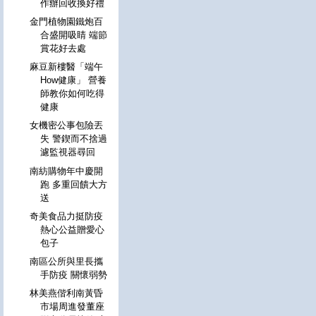
作辦回收換好禮
金門植物園鐵炮百
合盛開吸睛 端節
賞花好去處
麻豆新樓醫「端午
How健康」 營養
師教你如何吃得
健康
女機密公事包險丟
失 警鍥而不捨過
濾監視器尋回
南紡購物年中慶開
跑 多重回饋大方
送
奇美食品力挺防疫
熱心公益贈愛心
包子
南區公所與里長攜
手防疫 關懷弱勢
林美燕偕利南黃昏
市場周進發董座