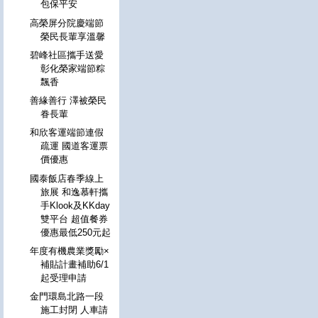
包保平安
高榮屏分院慶端節
榮民長輩享溫馨
碧峰社區攜手送愛
彰化榮家端節粽
飄香
善緣善行 澤被榮民
眷長輩
和欣客運端節連假
疏運 國道客運票
價優惠
國泰飯店春季線上
旅展 和逸慕軒攜
手Klook及KKday
雙平台 超值餐券
優惠最低250元起
年度有機農業獎勵×
補貼計畫補助6/1
起受理申請
金門環島北路一段
施工封閉 人車請