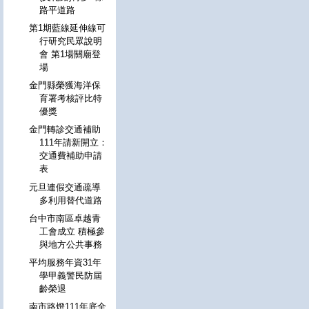
路平道路
第1期藍線延伸線可
行研究民眾說明
會 第1場關廟登
場
金門縣榮獲海洋保
育署考核評比特
優獎
金門轉診交通補助
111年請新開立：
交通費補助申請
表
元旦連假交通疏導
多利用替代道路
台中市南區卓越青
工會成立 積極參
與地方公共事務
平均服務年資31年
學甲義警民防屆
齡榮退
南市路燈111年底全