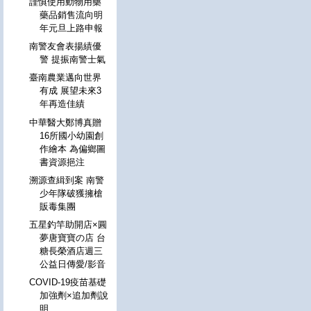
謹慎使用動物用藥
藥品銷售流向明
年元旦上路申報
南警友會表揚績優
警 提振南警士氣
臺南農業邁向世界
有成 展望未來3
年再造佳績
中華醫大鄭博真贈
16所國小幼園創
作繪本 為偏鄉圖
書資源挹注
溯源查緝到案 南警
少年隊破獲擁槍
販毒集團
五星釣竿助開店×圓
夢唐寶寶の店 台
糖長榮酒店週三
公益日傳愛/影音
COVID-19疫苗基礎
加強劑×追加劑說
明