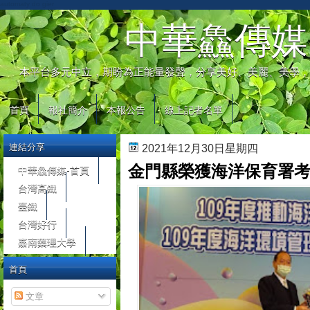
automaty do gier
中華鱻傳媒
本平台多元中立，期盼為正能量發聲，分享美好、美麗、美學，
首頁
報社簡介
本報公告
線上記者名單
連結分享
2021年12月30日星期四
金門縣榮獲海洋保育署
中華鱻傳媒-首頁
台灣高鐵
臺鐵
台灣好行
嘉南藥理大學
首頁
文章