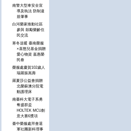
南警大型車安全宣
導及執法 防制違
規肇事
白河榮家推動社區
參與 鼓勵樂齡住
民交流
寒冬送暖 臺南榮服
×喜憨兒基金捐贈
愛心物資 嘉惠榮
民眷
榮服處慶賀102歲人
瑞羅振嵩壽
羅夏莎公益會捐贈
北榮蘇澳分院電
動護理床
南臺科大電子系勇
奪盛群盃
HOLTEK MCU創
意大賽6獎項
臺中榮服處拜會退
軍社團新科理事