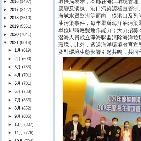
環保局表示，本縣在海洋環境管理
►
2016
(1497)
應變及演練、港口污染源稽查管制
►
2017
(2427)
海域水質監測等面向。從港口及列
►
2018
(3610)
油污染事件，每年舉辦海洋油污染
►
2019
(5551)
單位即時應變運作能力；大力招募
►
2020
(7041)
潛海人員成立淨海聯盟清除海洋垃
▼
2021
(9014)
環境，此外，透過海洋環境教育宣
►
1月
(619)
及對環境生態影響引起共鳴，共同
►
2月
(600)
►
3月
(755)
►
4月
(701)
►
5月
(701)
►
6月
(738)
►
7月
(866)
►
8月
(852)
►
9月
(805)
►
10月
(807)
►
11月
(776)