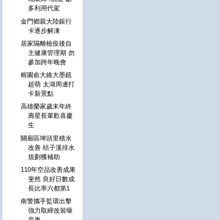
多利用代駕
金門鄉親大陸銀行
卡逐步解凍
居家隔離檢疫後自
主健康管理期 勿
參加跨年晚會
榕園俞大維大墨鏡
超萌 太湖周邊打
卡新景點
高雄榮家歲末年終
壽星長輩歡喜慶
生
關廟區埤頭里積水
改善 桔子溪排水
規劃獲補助
110年空品改善成果
斐然 良好日數成
長比率六都第1
南警攜手監環出擊
強力取締改裝噪
音車