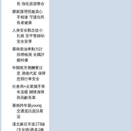
長 強化資源整合
榮家護理照服員心
手相連 守護住民
長者健康
人身安全觀念從小
扎根 安平警婦幼
安全宣導
臺南柴油車動力計
排煙檢測 全國評
鑑特優
年關尾牙應酬要注
意 酒後代駕 保障
您我行車安全
社會局×企業攜手寒
冬送暖 關懷身障
與高齡長輩
臺南跨年最young
交通資訊資訊看
這
溪北麻豆市道173線
(文化路)再多1條