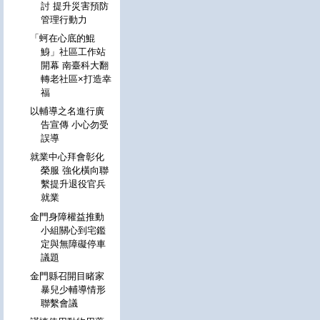
討 提升災害預防
管理行動力
「蚵在心底的鯤
鯓」社區工作站
開幕 南臺科大翻
轉老社區×打造幸
福
以輔導之名進行廣
告宣傳 小心勿受
誤導
就業中心拜會彰化
榮服 強化橫向聯
繫提升退役官兵
就業
金門身障權益推動
小組關心到宅鑑
定與無障礙停車
議題
金門縣召開目睹家
暴兒少輔導情形
聯繫會議