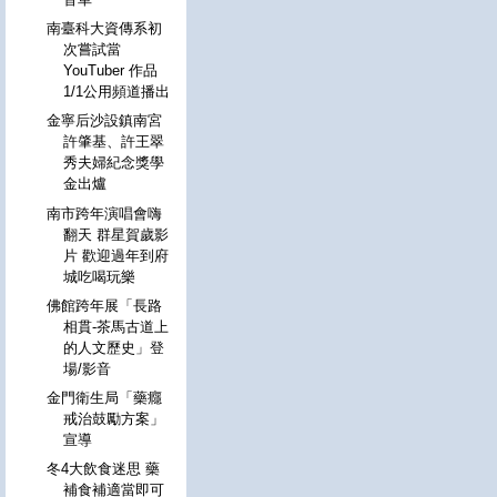
南臺科大資傳系初
次嘗試當
YouTuber 作品
1/1公用頻道播出
金寧后沙設鎮南宮
許肇基、許王翠
秀夫婦紀念獎學
金出爐
南市跨年演唱會嗨
翻天 群星賀歲影
片 歡迎過年到府
城吃喝玩樂
佛館跨年展「長路
相貫-茶馬古道上
的人文歷史」登
場/影音
金門衛生局「藥癮
戒治鼓勵方案」
宣導
冬4大飲食迷思 藥
補食補適當即可