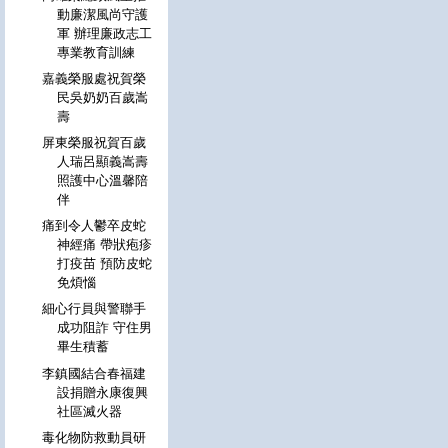
動廉潔風尚守護
軍 辦理廉政志工
專業教育訓練
嘉義榮服處祝賀榮
民吳奶奶百歲嵩
壽
屏東榮服祝賀百歲
人瑞呂顯義嵩壽
照護中心溫馨陪
伴
痛到令人鬱卒皮蛇
神經痛 帶狀疱疹
打疫苗 預防皮蛇
免煩惱
細心行員與警聯手
成功阻詐 守住男
畢生積蓄
李鎮國結合春福建
設捐贈永康復興
社區滅火器
毒化物防救動員研