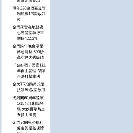
趣暨家屬聯誼
明年228連假臺金管
制航線1/3開放訂
位
金門落實在地醫療
心導管室執行率
增幅422.3%
金門跨年晚會眾星
藝起嗨翻 600秒
高空煙火秀吸睛
「金好宿」民宿111
年自主管理 保障
合法打擊非法
金大TRX(懸吊式阻
抗訓練)教室啟用
光興閣60周年巡演
1/15台江劇場登
場 大俠百草翁之
五指山風雲
金門召開兒少福利
促進與權益保障