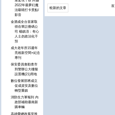
屋驚現十鼓 跨越
2022年最夢幻魔
首
較新的文章
法吸睛打卡景點/
影音
金酒成全台首家取
得在華註冊碼公
司 楊鎮浯：有心
人士勿政治化干
預
成大老年所15週年
亮相新空間×紀念
專刊
保安委員會勘查市
刑警辦公大樓擬
設置機(21)用地
數位發展部將成立
促成資安及數位
轉型重鎮
消防生力軍報到 內
政部補助臺南新
購車輛
高雄榮總政風室推