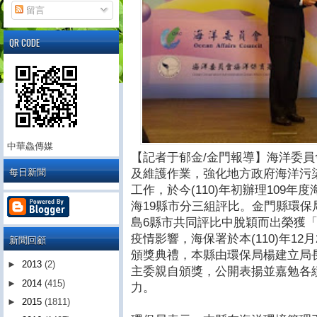
留言
QR CODE
中華鱻傳媒
【記者于郁金/金門報導】海洋委
每日新聞
及維護作業，強化地方政府海洋污
工作，於今(110)年初辦理109
海19縣市分三組評比。金門縣環保
島6縣市共同評比中脫穎而出榮獲
疫情影響，海保署於本(110)年1
新聞回顧
頒獎典禮，本縣由環保局楊建立局
►
2013
(2)
主委親自頒獎，公開表揚並嘉勉各
►
2014
(415)
力。
►
2015
(1811)