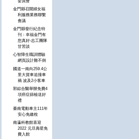
委員會
金門縣召開婦女福
利服務業務聯繫
會議
金門縣發行紀念特
刊：幸福金門有
您真好-志工團隊
甘苦談
心智障生職訓體驗
網頁設計難不倒
國道一南向259.4公
里大貨車追撞車
禍 波及2小客車
郭綜合醫舉辦免費4
項癌症篩檢送好
禮
臺南電動車主111年
安心免繳稅
南瀛科教館喜迎
2022 元旦壽星免
費入館