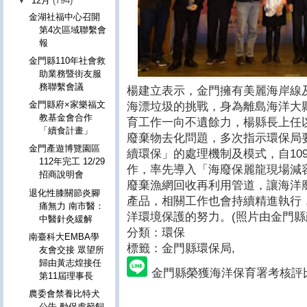
▼
12月
(794)
金湖社福中心召開
第4次區域聯繫會
報
金門縣110年社會救
助業務暨街友服
務聯繫會議
楊建立表示，金門擁有美麗海岸線
金門縣府×家樂福文
海漂垃圾的挑戰，身為離島海洋大
教基金會合作
育工作一向不遺餘力，楊縣長上任
「續食計畫」
廢棄物去化問題，多次指示環保局
金門產遊博覽園區
續環保」的處理機制及模式，自10
112年完工 12/29
作，率先導入「海廢保麗龍現場減
招商說明會
廢棄漁網回收再利用管道，讓海洋
退化性膝關節炎腳
產品，相關工作也會持續精進執行
痛無力 南市醫：
洋環境保護的努力。(照片由金門縣
中醫針灸緩解
分類：環保
南臺科大EMBA學
標籤：金門縣環保局
,
友會交接 眾望所
歸由黃志煌接任
金門縣榮獲海洋保育署考核評
第11屆理事長
農委會禁養比特犬
公告 動保處籲飼