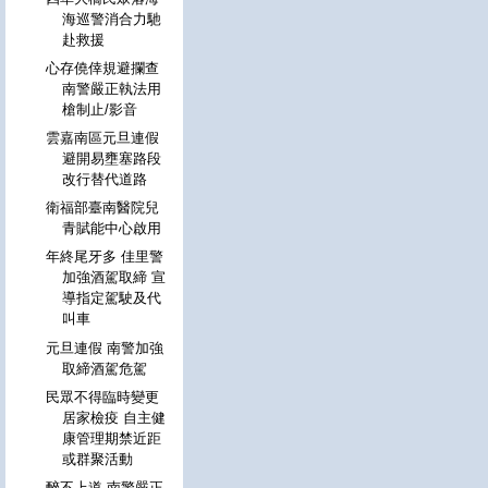
海巡警消合力馳
赴救援
心存僥倖規避攔查
南警嚴正執法用
槍制止/影音
雲嘉南區元旦連假
避開易壅塞路段
改行替代道路
衛福部臺南醫院兒
青賦能中心啟用
年終尾牙多 佳里警
加強酒駕取締 宣
導指定駕駛及代
叫車
元旦連假 南警加強
取締酒駕危駕
民眾不得臨時變更
居家檢疫 自主健
康管理期禁近距
或群聚活動
醉不上道 南警嚴正