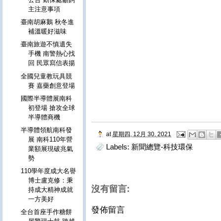
主注意事項
臺南胡麻鵝 秋冬進
補溫暖好滋味
臺南旅遊不慎遺失
手機 南警熱心找
回 民眾寫信表揚
全國兒童教玩具競
賽 嘉藥創意登場
國際半導體展南科
初登場 搶攻全球
半導體商機
半導體領航南科發
at
星期四, 12月 30, 2021
展 南科110年營
Labels:
新聞總覽-科技環保
業額展現破兆氣
勢
110學年度成大名譽
博士盧克修：秉
沒有留言:
持成大精神成就
一方美好
發佈留言
全台首座手作糖餅