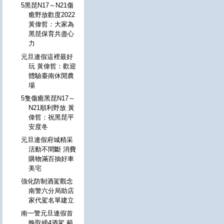
5黑琵N17～N21傷
癒野放歡度2022
黃偉哲：大家為
黑琵保育共盡心
力
元旦連假這裡最好
玩 黃偉哲：歡迎
體驗臺南休閒農
場
5隻傷癒黑琵N17～
N21順利野放 黃
偉哲：祝黑琵平
安度冬
元旦連假府城精采
活動不間斷 消費
購物滿百抽好車
美宅
強化防制酒駕觀念
南警六分局助店
家代駕名單建立
南一警元旦連假首
晚取締4酒駕 籲