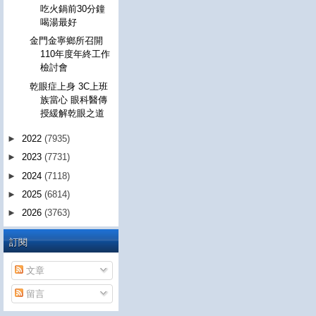
吃火鍋前30分鐘
喝湯最好
金門金寧鄉所召開
110年度年終工作
檢討會
乾眼症上身 3C上班
族當心 眼科醫傳
授緩解乾眼之道
►
2022
(7935)
►
2023
(7731)
►
2024
(7118)
►
2025
(6814)
►
2026
(3763)
訂閱
文章
留言