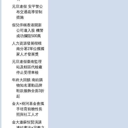
元旦連假 安平警公
布交通疏導管制
措施
假兒佯稱香港開新
公司邀入股 機警
成功攔阻500萬
人力資源發展楷模
南分署2單位獲國
家人才發展獎
元旦連假臺南監理
站及轄區代檢廠
停止受理車檢
年終大回饋 南紡購
物知名運動品牌
鞋款服飾全面3折
起
金大×樹河基金會攜
手培育前瞻性長
照與社工人才
金大邀蘇恒賢演講
連結書法×宗教之