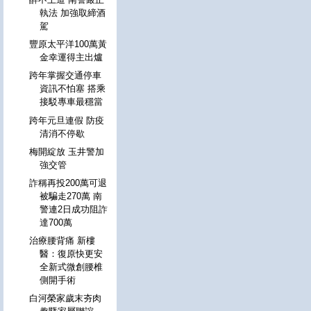
執法 加強取締酒
駕
豐原太平洋100萬黃
金幸運得主出爐
跨年掌握交通停車
資訊不怕塞 搭乘
接駁專車最穩當
跨年元旦連假 防疫
清消不停歇
梅開綻放 玉井警加
強交管
詐稱再投200萬可退
被騙走270萬 南
警連2日成功阻詐
達700萬
治療腰背痛 新樓
醫：復原快更安
全新式微創腰椎
側開手術
白河榮家歲末夯肉