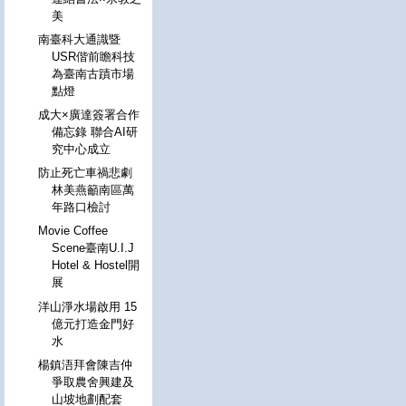
美
南臺科大通識暨
USR偕前瞻科技
為臺南古蹟市場
點燈
成大×廣達簽署合作
備忘錄 聯合AI研
究中心成立
防止死亡車禍悲劇
林美燕籲南區萬
年路口檢討
Movie Coffee
Scene臺南U.I.J
Hotel & Hostel開
展
洋山淨水場啟用 15
億元打造金門好
水
楊鎮浯拜會陳吉仲
爭取農舍興建及
山坡地劃配套