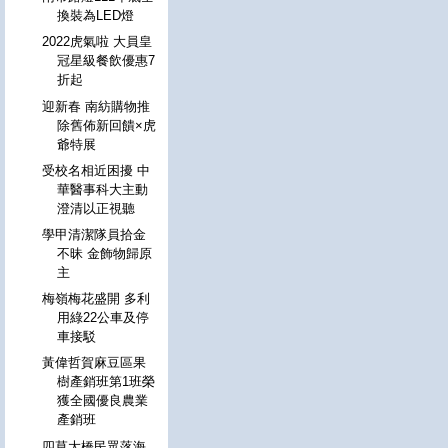
換裝為LED燈
2022虎氣啦 大員皇
冠星級餐飲優惠7
折起
迎新春 南紡購物推
除舊佈新回饋×虎
爺特展
受校名相近困擾 中
華醫事科大主動
澄清以正視聽
學甲清潔隊員拾金
不昧 金飾物歸原
主
梅嶺梅花盛開 多利
用綠22公車及停
車接駁
黃偉哲賀麻豆區果
樹產銷班第1班榮
獲全國優良農業
產銷班
四草大橋民眾落海