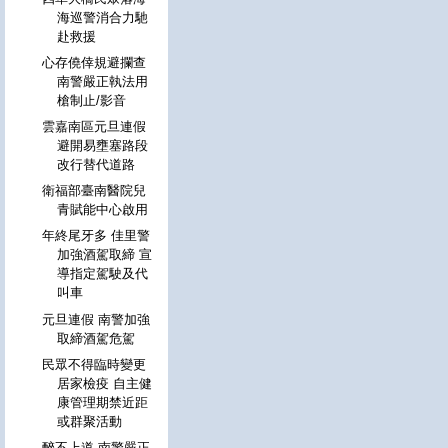
海巡警消合力馳
赴救援
心存僥倖規避攔查
南警嚴正執法用
槍制止/影音
雲嘉南區元旦連假
避開易壅塞路段
改行替代道路
衛福部臺南醫院兒
青賦能中心啟用
年終尾牙多 佳里警
加強酒駕取締 宣
導指定駕駛及代
叫車
元旦連假 南警加強
取締酒駕危駕
民眾不得臨時變更
居家檢疫 自主健
康管理期禁近距
或群聚活動
醉不上道 南警嚴正