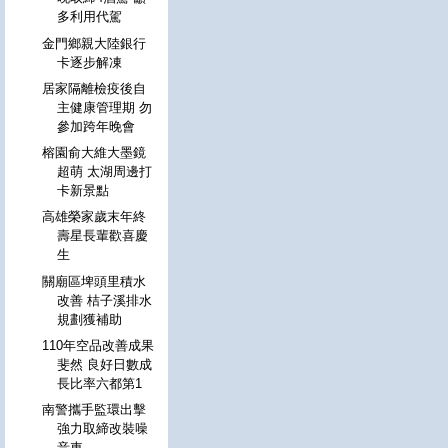
多利用代駕
金門鄉親大陸銀行
卡逐步解凍
居家隔離檢疫後自
主健康管理期 勿
參加跨年晚會
榕園俞大維大墨鏡
超萌 太湖周邊打
卡新景點
高雄榮家歲末年終
壽星長輩歡喜慶
生
關廟區埤頭里積水
改善 桔子溪排水
規劃獲補助
110年空品改善成果
斐然 良好日數成
長比率六都第1
南警攜手監環出擊
強力取締改裝噪
音車