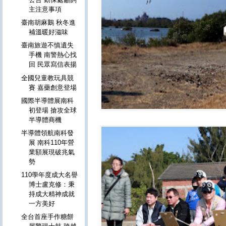
主注意事項
臺南胡麻鵝 秋冬進
補溫暖好滋味
臺南旅遊不慎遺失
手機 南警熱心找
回 民眾寫信表揚
全國兒童教玩具競
賽 嘉藥創意登場
國際半導體展南科
初登場 搶攻全球
半導體商機
半導體領航南科發
展 南科110年營
業額展現破兆氣
勢
110學年度成大名譽
博士盧克修：秉
持成大精神成就
一方美好
全台首座手作糖餅