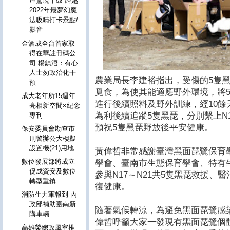
屋驚現十鼓 跨越
2022年最夢幻魔
法吸睛打卡景點/
影音
金酒成全台首家取
得在華註冊碼公
司 楊鎮浯：有心
人士勿政治化干
農業局長李建裕指出，受傷的5隻
預
覓食，為使其能適應野外環境，將
成大老年所15週年
進行後續照料及野外訓練，經10
亮相新空間×紀念
為利後續追蹤5隻黑琵，分別繫上N17
專刊
預祝5隻黑琵野放後平安健康。
保安委員會勘查市
刑警辦公大樓擬
設置機(21)用地
黃偉哲非常感謝臺灣黑面琵鷺保育
數位發展部將成立
學會、臺南市生態保育學會、特有
促成資安及數位
參與N17～N21共5隻黑琵救援
轉型重鎮
復健康。
消防生力軍報到 內
政部補助臺南新
隨著氣候轉涼，為避免黑面琵鷺感
購車輛
偉哲呼籲大家一發現有黑面琵鷺個
高雄榮總政風室推