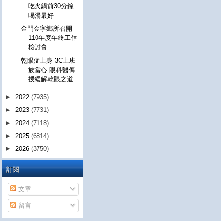
吃火鍋前30分鐘
喝湯最好
金門金寧鄉所召開
110年度年終工作
檢討會
乾眼症上身 3C上班
族當心 眼科醫傳
授緩解乾眼之道
►
2022
(7935)
►
2023
(7731)
►
2024
(7118)
►
2025
(6814)
►
2026
(3750)
訂閱
文章
留言