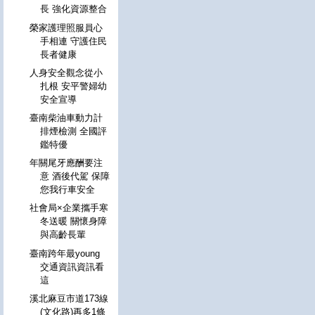
長 強化資源整合
榮家護理照服員心
手相連 守護住民
長者健康
人身安全觀念從小
扎根 安平警婦幼
安全宣導
臺南柴油車動力計
排煙檢測 全國評
鑑特優
年關尾牙應酬要注
意 酒後代駕 保障
您我行車安全
社會局×企業攜手寒
冬送暖 關懷身障
與高齡長輩
臺南跨年最young
交通資訊資訊看
這
溪北麻豆市道173線
(文化路)再多1條