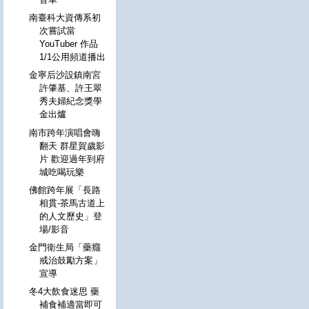
南臺科大資傳系初
次嘗試當
YouTuber 作品
1/1公用頻道播出
金寧后沙設鎮南宮
許肇基、許王翠
秀夫婦紀念獎學
金出爐
南市跨年演唱會嗨
翻天 群星賀歲影
片 歡迎過年到府
城吃喝玩樂
佛館跨年展「長路
相貫-茶馬古道上
的人文歷史」登
場/影音
金門衛生局「藥癮
戒治鼓勵方案」
宣導
冬4大飲食迷思 藥
補食補適當即可