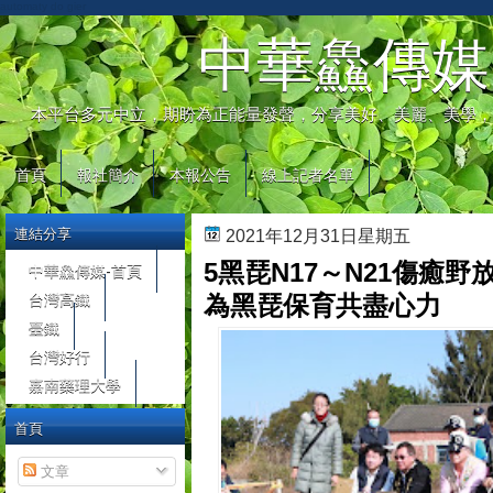
automaty do gier
中華鱻傳媒
本平台多元中立，期盼為正能量發聲，分享美好、美麗、美學，
首頁
報社簡介
本報公告
線上記者名單
連結分享
2021年12月31日星期五
5黑琵N17～N21傷癒野
中華鱻傳媒-首頁
台灣高鐵
為黑琵保育共盡心力
臺鐵
台灣好行
嘉南藥理大學
首頁
文章