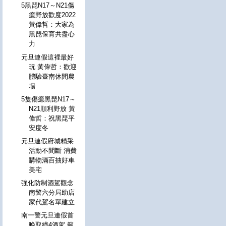
5黑琵N17～N21傷
癒野放歡度2022
黃偉哲：大家為
黑琵保育共盡心
力
元旦連假這裡最好
玩 黃偉哲：歡迎
體驗臺南休閒農
場
5隻傷癒黑琵N17～
N21順利野放 黃
偉哲：祝黑琵平
安度冬
元旦連假府城精采
活動不間斷 消費
購物滿百抽好車
美宅
強化防制酒駕觀念
南警六分局助店
家代駕名單建立
南一警元旦連假首
晚取締4酒駕 籲