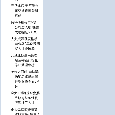
元旦連假 安平警公
布交通疏導管制
措施
假兒佯稱香港開新
公司邀入股 機警
成功攔阻500萬
人力資源發展楷模
南分署2單位獲國
家人才發展獎
元旦連假臺南監理
站及轄區代檢廠
停止受理車檢
年終大回饋 南紡購
物知名運動品牌
鞋款服飾全面3折
起
金大×樹河基金會攜
手培育前瞻性長
照與社工人才
金大邀蘇恒賢演講
連結書法×宗教之