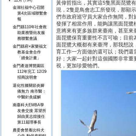
▼
12月
(794)
黃偉哲指出，其實這5隻黑面琵鷺
金湖社福中心召開
現，2隻是鳥會志工所發現，那顯
第4次區域聯繫會
們市政府巡守員大家合作無間，對
報
發揮了相當作用，能夠讓黑面琵鷺
金門縣110年社會救
意將來有更多族群來臺南，甚至來
助業務暨街友服
面琵鷺保育重要性不言可喻；目前為
務聯繫會議
面琵鷺大概都有來臺灣，那我想說
金門縣府×家樂福文
育工作一方面做的還可以；我們還
教基金會合作
「續食計畫」
好；大家一起針對這個國際非常重
視，更加珍愛牠們。
金門產遊博覽園區
112年完工 12/29
招商說明會
退化性膝關節炎腳
痛無力 南市醫：
中醫針灸緩解
南臺科大EMBA學
友會交接 眾望所
歸由黃志煌接任
第11屆理事長
農委會禁養比特犬
公告 動保處籲飼