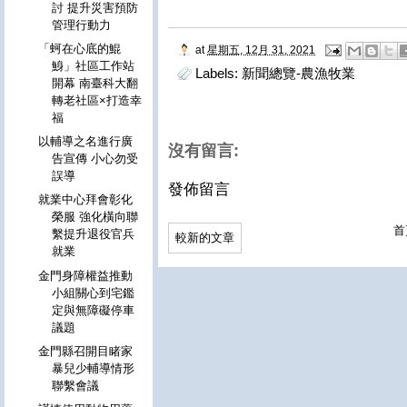
討 提升災害預防
管理行動力
「蚵在心底的鯤
at
星期五, 12月 31, 2021
鯓」社區工作站
Labels:
新聞總覽-農漁牧業
開幕 南臺科大翻
轉老社區×打造幸
福
以輔導之名進行廣
沒有留言:
告宣傳 小心勿受
誤導
發佈留言
就業中心拜會彰化
榮服 強化橫向聯
首
繫提升退役官兵
較新的文章
就業
金門身障權益推動
小組關心到宅鑑
定與無障礙停車
議題
金門縣召開目睹家
暴兒少輔導情形
聯繫會議