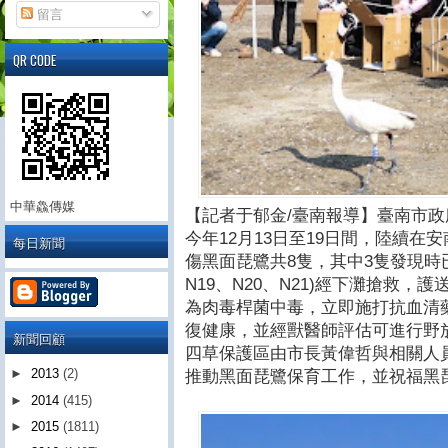
留言
QR CODE
中華鱻傳媒
【記者于郁金/臺南報導】臺南市
今年12月13日至19日間，陸續
每日新聞
傷黑面琵鷺共8隻，其中3隻發現時已
N19、N20、N21)經下灘搶救
為肉毒桿菌中毒，立即施打抗血清
復健康，並經獸醫師評估可進行野放，
新聞回顧
四草保護區由市長黃偉哲與相關人
►
2013
(2)
推動黑面琵鷺保育工作，並祝福黑
►
2014
(415)
►
2015
(1811)