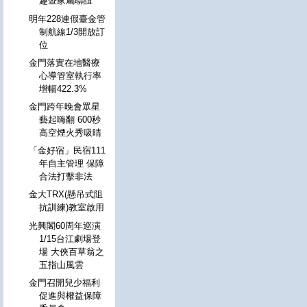
趣暨家屬聯誼
明年228連假臺金管
制航線1/3開放訂
位
金門落實在地醫療
心導管室執行率
增幅422.3%
金門跨年晚會眾星
藝起嗨翻 600秒
高空煙火秀吸睛
「金好宿」民宿111
年自主管理 保障
合法打擊非法
金大TRX(懸吊式阻
抗訓練)教室啟用
光興閣60周年巡演
1/15台江劇場登
場 大俠百草翁之
五指山風雲
金門召開兒少福利
促進與權益保障