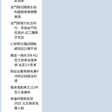
委員會
金門縣召開婦女福
利服務業務聯繫
會議
金門縣發行紀念特
刊：幸福金門有
您真好-志工團隊
甘苦談
心智障生職訓體驗
網頁設計難不倒
國道一南向259.4公
里大貨車追撞車
禍 波及2小客車
郭綜合醫舉辦免費4
項癌症篩檢送好
禮
臺南電動車主111年
安心免繳稅
南瀛科教館喜迎
2022 元旦壽星免
費入館