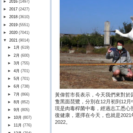
►
2016
(1497)
►
2017
(2427)
►
2018
(3610)
►
2019
(5551)
►
2020
(7041)
▼
2021
(9014)
►
1月
(619)
►
2月
(600)
►
3月
(755)
►
4月
(701)
►
5月
(701)
►
6月
(738)
黃偉哲市長表示，今天我們來對於因
►
7月
(866)
隻黑面琵鷺，分別在12月初到12
►
8月
(852)
現是肉毒桿菌中毒，經過志工悉心
►
9月
(805)
復健康，選擇在今天，也就是202
►
10月
(807)
2022。
►
11月
(776)