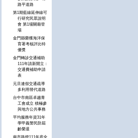
路平道路
第1期藍線延伸線可
行研究民眾說明
會 第1場關廟登
場
金門縣榮獲海洋保
育署考核評比特
優獎
金門轉診交通補助
111年請新開立：
交通費補助申請
表
元旦連假交通疏導
多利用替代道路
台中市南區卓越青
工會成立 積極參
與地方公共事務
平均服務年資31年
學甲義警民防屆
齡榮退
南市路燈111年底全