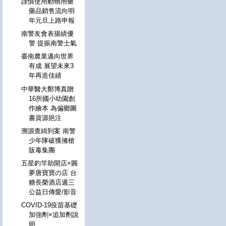
謹慎使用動物用藥
藥品銷售流向明
年元旦上路申報
南警友會表揚績優
警 提振南警士氣
臺南農業邁向世界
有成 展望未來3
年再造佳績
中華醫大鄭博真贈
16所國小幼園創
作繪本 為偏鄉圖
書資源挹注
溯源查緝到案 南警
少年隊破獲擁槍
販毒集團
五星釣竿助開店×圓
夢唐寶寶の店 台
糖長榮酒店週三
公益日傳愛/影音
COVID-19疫苗基礎
加強劑×追加劑說
明