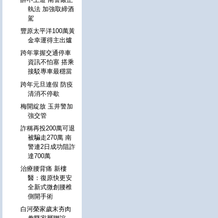
執法 加強取締酒
駕
豐原太平洋100萬黃
金幸運得主出爐
跨年掌握交通停車
資訊不怕塞 搭乘
接駁專車最穩當
跨年元旦連假 防疫
清消不停歇
梅開綻放 玉井警加
強交管
詐稱再投200萬可退
被騙走270萬 南
警連2日成功阻詐
達700萬
治療腰背痛 新樓
醫：復原快更安
全新式微創腰椎
側開手術
白河榮家歲末夯肉