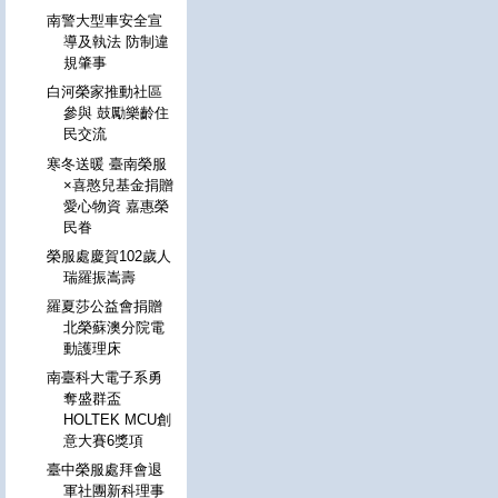
南警大型車安全宣
導及執法 防制違
規肇事
白河榮家推動社區
參與 鼓勵樂齡住
民交流
寒冬送暖 臺南榮服
×喜憨兒基金捐贈
愛心物資 嘉惠榮
民眷
榮服處慶賀102歲人
瑞羅振嵩壽
羅夏莎公益會捐贈
北榮蘇澳分院電
動護理床
南臺科大電子系勇
奪盛群盃
HOLTEK MCU創
意大賽6獎項
臺中榮服處拜會退
軍社團新科理事