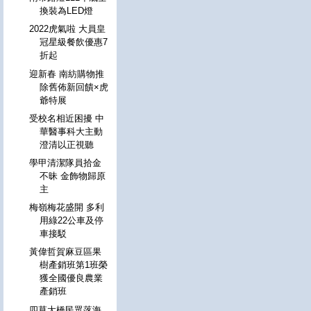
換裝為LED燈
2022虎氣啦 大員皇
冠星級餐飲優惠7
折起
迎新春 南紡購物推
除舊佈新回饋×虎
爺特展
受校名相近困擾 中
華醫事科大主動
澄清以正視聽
學甲清潔隊員拾金
不昧 金飾物歸原
主
梅嶺梅花盛開 多利
用綠22公車及停
車接駁
黃偉哲賀麻豆區果
樹產銷班第1班榮
獲全國優良農業
產銷班
四草大橋民眾落海