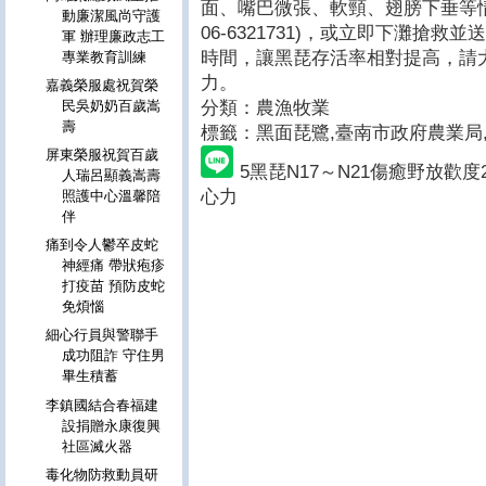
面、嘴巴微張、軟頸、翅膀下垂等
動廉潔風尚守護
06-6321731)，或立即下灘搶
軍 辦理廉政志工
時間，讓黑琵存活率相對提高，請
專業教育訓練
力。
嘉義榮服處祝賀榮
分類：農漁牧業
民吳奶奶百歲嵩
壽
標籤：黑面琵鷺
,臺南市政府農業局
屏東榮服祝賀百歲
5黑琵N17～N21傷癒野放歡
人瑞呂顯義嵩壽
心力
照護中心溫馨陪
伴
痛到令人鬱卒皮蛇
神經痛 帶狀疱疹
打疫苗 預防皮蛇
免煩惱
細心行員與警聯手
成功阻詐 守住男
畢生積蓄
李鎮國結合春福建
設捐贈永康復興
社區滅火器
毒化物防救動員研