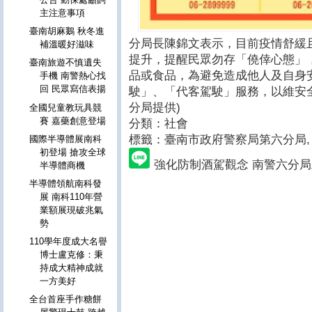
主注意事項
臺南胡麻鵝 秋冬進
分局長陳錦文表示，目前疫情舒緩
補溫暖好滋味
提升，提醒民眾勿存「僥倖心態」
臺南旅遊不慎遺失
品或食品，為避免造成他人及自身
手機 南警熱心找
回 民眾寫信表揚
駛」、「代客駕駛」服務，以維安
分局提供)
全國兒童教玩具競
賽 嘉藥創意登場
分類：社會
標籤：臺南市政府警察局第六分局
,
國際半導體展南科
初登場 搶攻全球
強化防制酒駕觀念 南警六分
半導體商機
半導體領航南科發
展 南科110年營
業額展現破兆氣
勢
110學年度成大名譽
博士盧克修：秉
持成大精神成就
一方美好
全台首座手作糖餅