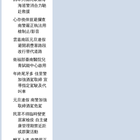
海巡警消合力馳
赴救援
心存僥倖規避攔查
南警嚴正執法用
槍制止/影音
雲嘉南區元旦連假
避開易壅塞路段
改行替代道路
衛福部臺南醫院兒
青賦能中心啟用
年終尾牙多 佳里警
加強酒駕取締 宣
導指定駕駛及代
叫車
元旦連假 南警加強
取締酒駕危駕
民眾不得臨時變更
居家檢疫 自主健
康管理期禁近距
或群聚活動
醉不上道 南警嚴正