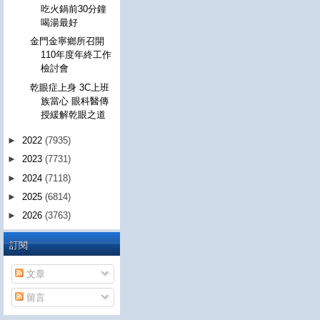
吃火鍋前30分鐘
喝湯最好
金門金寧鄉所召開
110年度年終工作
檢討會
乾眼症上身 3C上班
族當心 眼科醫傳
授緩解乾眼之道
►
2022
(7935)
►
2023
(7731)
►
2024
(7118)
►
2025
(6814)
►
2026
(3763)
訂閱
文章
留言