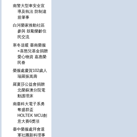
南警大型車安全宣
導及執法 防制違
規肇事
白河榮家推動社區
參與 鼓勵樂齡住
民交流
寒冬送暖 臺南榮服
×喜憨兒基金捐贈
愛心物資 嘉惠榮
民眷
榮服處慶賀102歲人
瑞羅振嵩壽
羅夏莎公益會捐贈
北榮蘇澳分院電
動護理床
南臺科大電子系勇
奪盛群盃
HOLTEK MCU創
意大賽6獎項
臺中榮服處拜會退
軍社團新科理事