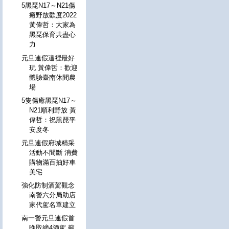
5黑琵N17～N21傷
癒野放歡度2022
黃偉哲：大家為
黑琵保育共盡心
力
元旦連假這裡最好
玩 黃偉哲：歡迎
體驗臺南休閒農
場
5隻傷癒黑琵N17～
N21順利野放 黃
偉哲：祝黑琵平
安度冬
元旦連假府城精采
活動不間斷 消費
購物滿百抽好車
美宅
強化防制酒駕觀念
南警六分局助店
家代駕名單建立
南一警元旦連假首
晚取締4酒駕 籲