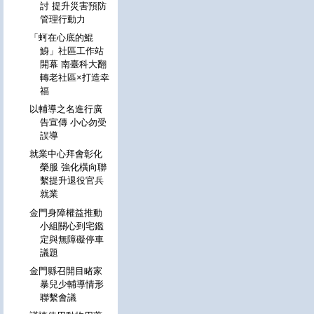
討 提升災害預防
管理行動力
「蚵在心底的鯤
鯓」社區工作站
開幕 南臺科大翻
轉老社區×打造幸
福
以輔導之名進行廣
告宣傳 小心勿受
誤導
就業中心拜會彰化
榮服 強化橫向聯
繫提升退役官兵
就業
金門身障權益推動
小組關心到宅鑑
定與無障礙停車
議題
金門縣召開目睹家
暴兒少輔導情形
聯繫會議