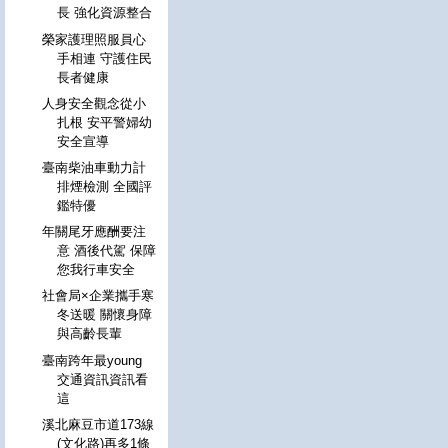
長 強化資源整合
榮家護理照服員心
手相連 守護住民
長者健康
人身安全觀念從小
扎根 安平警婦幼
安全宣導
臺南柴油車動力計
排煙檢測 全國評
鑑特優
年關尾牙應酬要注
意 酒後代駕 保障
您我行車安全
社會局×企業攜手寒
冬送暖 關懷身障
與高齡長輩
臺南跨年最young
交通資訊資訊看
這
溪北麻豆市道173線
(文化路)再多1條