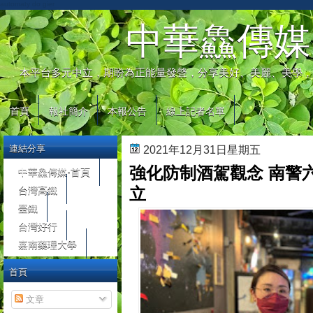
automaty do gier
中華鱻傳媒
本平台多元中立，期盼為正能量發聲，分享美好、美麗、美學，
首頁
報社簡介
本報公告
線上記者名單
連結分享
2021年12月31日星期五
強化防制酒駕觀念 南警
中華鱻傳媒-首頁
台灣高鐵
立
臺鐵
台灣好行
嘉南藥理大學
首頁
文章