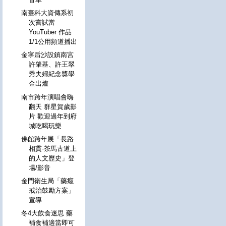
南臺科大資傳系初
次嘗試當
YouTuber 作品
1/1公用頻道播出
金寧后沙設鎮南宮
許肇基、許王翠
秀夫婦紀念獎學
金出爐
南市跨年演唱會嗨
翻天 群星賀歲影
片 歡迎過年到府
城吃喝玩樂
佛館跨年展「長路
相貫-茶馬古道上
的人文歷史」登
場/影音
金門衛生局「藥癮
戒治鼓勵方案」
宣導
冬4大飲食迷思 藥
補食補適當即可