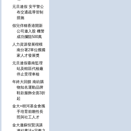
元旦連假 安平警公
布交通疏導管制
措施
假兒佯稱香港開新
公司邀入股 機警
成功攔阻500萬
人力資源發展楷模
南分署2單位獲國
家人才發展獎
元旦連假臺南監理
站及轄區代檢廠
停止受理車檢
年終大回饋 南紡購
物知名運動品牌
鞋款服飾全面3折
起
金大×樹河基金會攜
手培育前瞻性長
照與社工人才
金大邀蘇恒賢演講
連結書法×宗教之