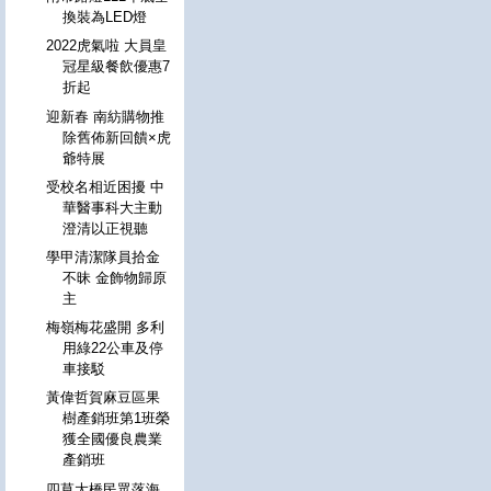
換裝為LED燈
2022虎氣啦 大員皇
冠星級餐飲優惠7
折起
迎新春 南紡購物推
除舊佈新回饋×虎
爺特展
受校名相近困擾 中
華醫事科大主動
澄清以正視聽
學甲清潔隊員拾金
不昧 金飾物歸原
主
梅嶺梅花盛開 多利
用綠22公車及停
車接駁
黃偉哲賀麻豆區果
樹產銷班第1班榮
獲全國優良農業
產銷班
四草大橋民眾落海