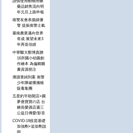
謹慎使用動物用藥
藥品銷售流向明
年元旦上路申報
南警友會表揚績優
警 提振南警士氣
臺南農業邁向世界
有成 展望未來3
年再造佳績
中華醫大鄭博真贈
16所國小幼園創
作繪本 為偏鄉圖
書資源挹注
溯源查緝到案 南警
少年隊破獲擁槍
販毒集團
五星釣竿助開店×圓
夢唐寶寶の店 台
糖長榮酒店週三
公益日傳愛/影音
COVID-19疫苗基礎
加強劑×追加劑說
明