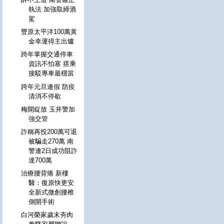
執法 加強取締酒
駕
豐原太平洋100萬黃
金幸運得主出爐
跨年掌握交通停車
資訊不怕塞 搭乘
接駁專車最穩當
跨年元旦連假 防疫
清消不停歇
梅開綻放 玉井警加
強交管
詐稱再投200萬可退
被騙走270萬 南
警連2日成功阻詐
達700萬
治療腰背痛 新樓
醫：復原快更安
全新式微創腰椎
側開手術
白河榮家歲末夯肉