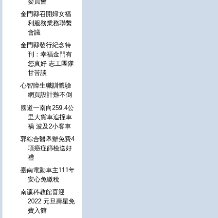
委員會
金門縣召開婦女福
利服務業務聯繫
會議
金門縣發行紀念特
刊：幸福金門有
您真好-志工團隊
甘苦談
心智障生職訓體驗
網頁設計難不倒
國道一南向259.4公
里大貨車追撞車
禍 波及2小客車
郭綜合醫舉辦免費4
項癌症篩檢送好
禮
臺南電動車主111年
安心免繳稅
南瀛科教館喜迎
2022 元旦壽星免
費入館