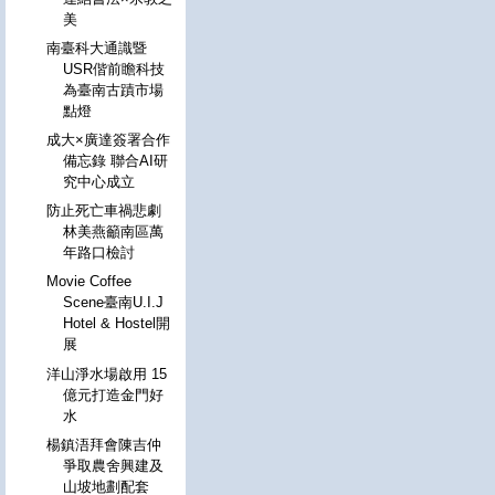
美
南臺科大通識暨
USR偕前瞻科技
為臺南古蹟市場
點燈
成大×廣達簽署合作
備忘錄 聯合AI研
究中心成立
防止死亡車禍悲劇
林美燕籲南區萬
年路口檢討
Movie Coffee
Scene臺南U.I.J
Hotel & Hostel開
展
洋山淨水場啟用 15
億元打造金門好
水
楊鎮浯拜會陳吉仲
爭取農舍興建及
山坡地劃配套