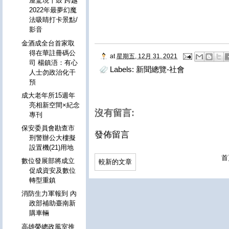
屋驚現十鼓 跨越
2022年最夢幻魔
法吸睛打卡景點/
影音
金酒成全台首家取
得在華註冊碼公
at
星期五, 12月 31, 2021
司 楊鎮浯：有心
Labels:
新聞總覽-社會
人士勿政治化干
預
成大老年所15週年
亮相新空間×紀念
沒有留言:
專刊
保安委員會勘查市
發佈留言
刑警辦公大樓擬
設置機(21)用地
首
數位發展部將成立
較新的文章
促成資安及數位
轉型重鎮
消防生力軍報到 內
政部補助臺南新
購車輛
高雄榮總政風室推