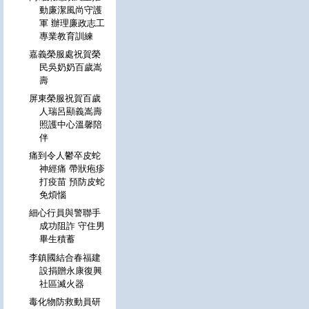
動廉潔風尚守護
軍 辦理廉政志工
專業教育訓練
嘉義榮服處祝賀榮
民吳奶奶百歲嵩
壽
屏東榮服祝賀百歲
人瑞呂顯義嵩壽
照護中心溫馨陪
伴
痛到令人鬱卒皮蛇
神經痛 帶狀疱疹
打疫苗 預防皮蛇
免煩惱
細心行員與警聯手
成功阻詐 守住男
畢生積蓄
李鎮國結合春福建
設捐贈永康復興
社區滅火器
毒化物防救動員研