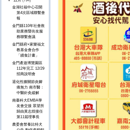
▼
12月
(794)
金湖社福中心召開
第4次區域聯繫會
報
金門縣110年社會救
助業務暨街友服
務聯繫會議
金門縣府×家樂福文
教基金會合作
「續食計畫」
金門產遊博覽園區
112年完工 12/29
招商說明會
退化性膝關節炎腳
痛無力 南市醫：
中醫針灸緩解
南臺科大EMBA學
友會交接 眾望所
歸由黃志煌接任
第11屆理事長
農委會禁養比特犬
公告 動保處籲飼