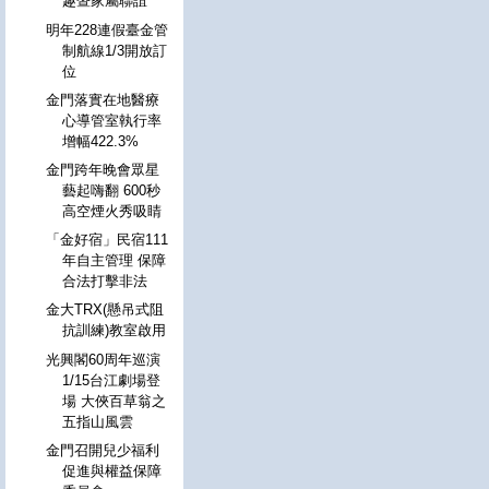
趣暨家屬聯誼
明年228連假臺金管
制航線1/3開放訂
位
金門落實在地醫療
心導管室執行率
增幅422.3%
金門跨年晚會眾星
藝起嗨翻 600秒
高空煙火秀吸睛
「金好宿」民宿111
年自主管理 保障
合法打擊非法
金大TRX(懸吊式阻
抗訓練)教室啟用
光興閣60周年巡演
1/15台江劇場登
場 大俠百草翁之
五指山風雲
金門召開兒少福利
促進與權益保障