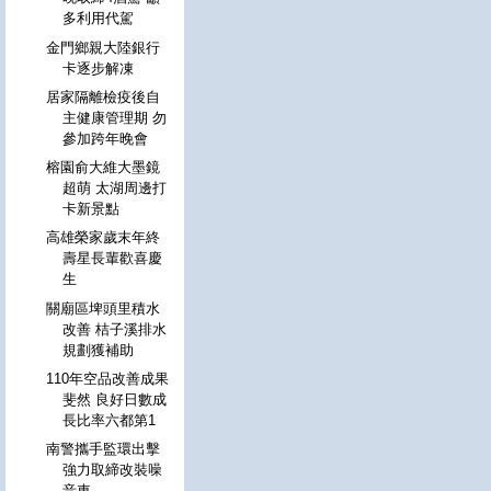
多利用代駕
金門鄉親大陸銀行
卡逐步解凍
居家隔離檢疫後自
主健康管理期 勿
參加跨年晚會
榕園俞大維大墨鏡
超萌 太湖周邊打
卡新景點
高雄榮家歲末年終
壽星長輩歡喜慶
生
關廟區埤頭里積水
改善 桔子溪排水
規劃獲補助
110年空品改善成果
斐然 良好日數成
長比率六都第1
南警攜手監環出擊
強力取締改裝噪
音車