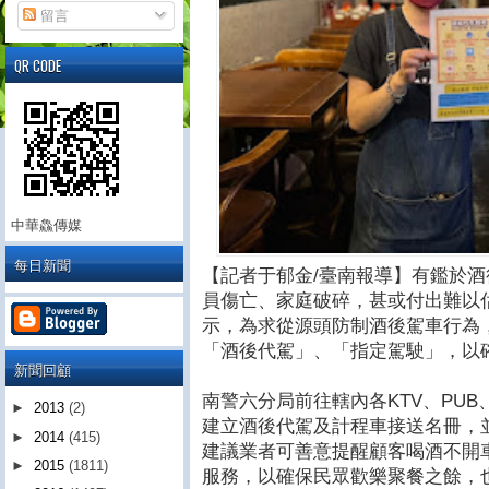
留言
QR CODE
中華鱻傳媒
每日新聞
【記者于郁金/臺南報導】有鑑於
員傷亡、家庭破碎，甚或付出難以
示，為求從源頭防制酒後駕車行為
「酒後代駕」、「指定駕駛」，以
新聞回顧
南警六分局前往轄內各KTV、PU
►
2013
(2)
建立酒後代駕及計程車接送名冊，
►
2014
(415)
建議業者可善意提醒顧客喝酒不開
►
2015
(1811)
服務，以確保民眾歡樂聚餐之餘，