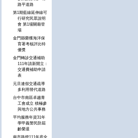
路平道路
第1期藍線延伸線可
行研究民眾說明
會 第1場關廟登
場
金門縣榮獲海洋保
育署考核評比特
優獎
金門轉診交通補助
111年請新開立：
交通費補助申請
表
元旦連假交通疏導
多利用替代道路
台中市南區卓越青
工會成立 積極參
與地方公共事務
平均服務年資31年
學甲義警民防屆
齡榮退
南市路燈111年底全