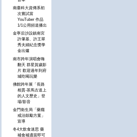
南臺科大資傳系初
次嘗試當
YouTuber 作品
1/1公用頻道播出
金寧后沙設鎮南宮
許肇基、許王翠
秀夫婦紀念獎學
金出爐
南市跨年演唱會嗨
翻天 群星賀歲影
片 歡迎過年到府
城吃喝玩樂
佛館跨年展「長路
相貫-茶馬古道上
的人文歷史」登
場/影音
金門衛生局「藥癮
戒治鼓勵方案」
宣導
冬4大飲食迷思 藥
補食補適當即可