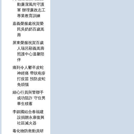
動廉潔風尚守護
軍 辦理廉政志工
專業教育訓練
嘉義榮服處祝賀榮
民吳奶奶百歲嵩
壽
屏東榮服祝賀百歲
人瑞呂顯義嵩壽
照護中心溫馨陪
伴
痛到令人鬱卒皮蛇
神經痛 帶狀疱疹
打疫苗 預防皮蛇
免煩惱
細心行員與警聯手
成功阻詐 守住男
畢生積蓄
李鎮國結合春福建
設捐贈永康復興
社區滅火器
毒化物防救動員研