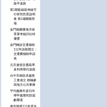
路平道路
第1期藍線延伸線可
行研究民眾說明
會 第1場關廟登
場
金門縣榮獲海洋保
育署考核評比特
優獎
金門轉診交通補助
111年請新開立：
交通費補助申請
表
元旦連假交通疏導
多利用替代道路
台中市南區卓越青
工會成立 積極參
與地方公共事務
平均服務年資31年
學甲義警民防屆
齡榮退
南市路燈111年底全