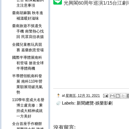
光興閣60周年巡演1/15台江
主注意事項
臺南胡麻鵝 秋冬進
補溫暖好滋味
臺南旅遊不慎遺失
手機 南警熱心找
回 民眾寫信表揚
全國兒童教玩具競
賽 嘉藥創意登場
國際半導體展南科
初登場 搶攻全球
半導體商機
半導體領航南科發
展 南科110年營
業額展現破兆氣
勢
at
星期五, 12月 31, 2021
110學年度成大名譽
Labels:
新聞總覽-娛樂影劇
博士盧克修：秉
持成大精神成就
一方美好
全台首座手作糖餅
沒有留言: