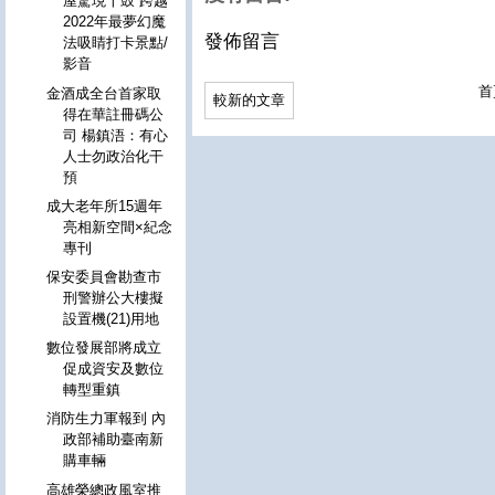
屋驚現十鼓 跨越
2022年最夢幻魔
發佈留言
法吸睛打卡景點/
影音
首
金酒成全台首家取
較新的文章
得在華註冊碼公
司 楊鎮浯：有心
人士勿政治化干
預
成大老年所15週年
亮相新空間×紀念
專刊
保安委員會勘查市
刑警辦公大樓擬
設置機(21)用地
數位發展部將成立
促成資安及數位
轉型重鎮
消防生力軍報到 內
政部補助臺南新
購車輛
高雄榮總政風室推