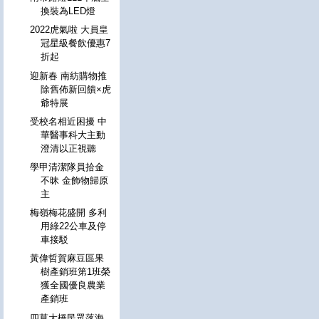
換裝為LED燈
2022虎氣啦 大員皇
冠星級餐飲優惠7
折起
迎新春 南紡購物推
除舊佈新回饋×虎
爺特展
受校名相近困擾 中
華醫事科大主動
澄清以正視聽
學甲清潔隊員拾金
不昧 金飾物歸原
主
梅嶺梅花盛開 多利
用綠22公車及停
車接駁
黃偉哲賀麻豆區果
樹產銷班第1班榮
獲全國優良農業
產銷班
四草大橋民眾落海