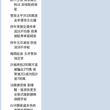
執法 加強取締酒
駕
豐原太平洋100萬黃
金幸運得主出爐
跨年掌握交通停車
資訊不怕塞 搭乘
接駁專車最穩當
跨年元旦連假 防疫
清消不停歇
梅開綻放 玉井警加
強交管
詐稱再投200萬可退
被騙走270萬 南
警連2日成功阻詐
達700萬
治療腰背痛 新樓
醫：復原快更安
全新式微創腰椎
側開手術
白河榮家歲末夯肉