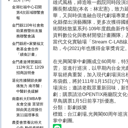
▼
12月
(794)
雄式風格，締造唯一戲院同時段演
金湖社福中心召開
團長鄭成龍(本名：林宏憲)，致力
第4次區域聯繫會
華，又與時俱進融合現代劇場專業
報
化縣傑出演藝團隊，更多次獲得國
金門縣110年社會救
術開枝散葉系列-109年度戲曲新作
助業務暨街友服
資料數位化與教材開發計畫團隊」
務聯繫會議
當代文化實驗場「Stream C-L
金門縣府×家樂福文
助，今(2021)年也獲得金掌獎肯定
教基金會合作
「續食計畫」
在光興閣掌中劇團成立60周年，
金門產遊博覽園區
112年完工 12/29
雲」並進行巡演，以早期內台金光
招商說明會
草翁經典重製，加入現代劇場演出
退化性膝關節炎腳
布袋戲，將於111年1月15日(六)
痛無力 南市醫：
場演出；邀請老觀眾重新回味，新
中醫針灸緩解
劇；購票請洽OPENTIX兩廳院文
南臺科大EMBA學
早鳥購票1月5日前享7折優惠。
友會交接 眾望所
分類：影劇娛樂
歸由黃志煌接任
標籤：台江劇場
,
光興閣60周年巡演
第11屆理事長
掌中劇團,
農委會禁養比特犬
公告 動保處籲飼