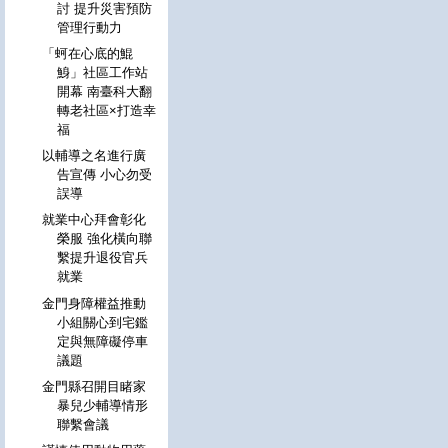
討 提升災害預防
管理行動力
「蚵在心底的鯤
鯓」社區工作站
開幕 南臺科大翻
轉老社區×打造幸
福
以輔導之名進行廣
告宣傳 小心勿受
誤導
就業中心拜會彰化
榮服 強化橫向聯
繫提升退役官兵
就業
金門身障權益推動
小組關心到宅鑑
定與無障礙停車
議題
金門縣召開目睹家
暴兒少輔導情形
聯繫會議