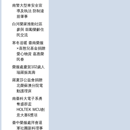
南警大型車安全宣
導及執法 防制違
規肇事
白河榮家推動社區
參與 鼓勵樂齡住
民交流
寒冬送暖 臺南榮服
×喜憨兒基金捐贈
愛心物資 嘉惠榮
民眷
榮服處慶賀102歲人
瑞羅振嵩壽
羅夏莎公益會捐贈
北榮蘇澳分院電
動護理床
南臺科大電子系勇
奪盛群盃
HOLTEK MCU創
意大賽6獎項
臺中榮服處拜會退
軍社團新科理事