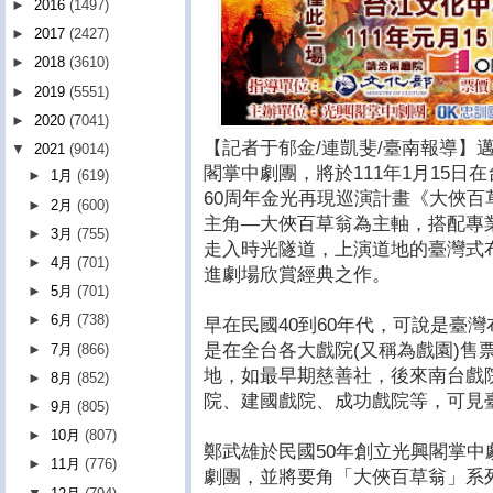
►
2016
(1497)
►
2017
(2427)
►
2018
(3610)
►
2019
(5551)
►
2020
(7041)
【記者于郁金/連凱斐/臺南報導】
▼
2021
(9014)
閣掌中劇團，將於111年1月15
►
1月
(619)
60周年金光再現巡演計畫《大俠
►
2月
(600)
主角—大俠百草翁為主軸，搭配專
►
3月
(755)
走入時光隧道，上演道地的臺灣式
►
4月
(701)
進劇場欣賞經典之作。
►
5月
(701)
►
6月
(738)
早在民國40到60年代，可說是臺
是在全台各大戲院(又稱為戲園)售
►
7月
(866)
地，如最早期慈善社，後來南台戲
►
8月
(852)
院、建國戲院、成功戲院等，可見
►
9月
(805)
►
10月
(807)
鄭武雄於民國50年創立光興閣掌中
►
11月
(776)
劇團，並將要角「大俠百草翁」系