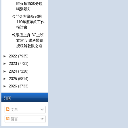
吃火鍋前30分鐘
喝湯最好
金門金寧鄉所召開
110年度年終工作
檢討會
乾眼症上身 3C上班
族當心 眼科醫傳
授緩解乾眼之道
►
2022
(7935)
►
2023
(7731)
►
2024
(7118)
►
2025
(6814)
►
2026
(3733)
訂閱
文章
留言