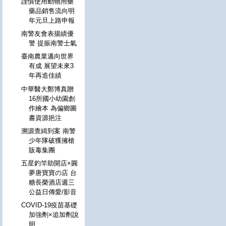
謹慎使用動物用藥
藥品銷售流向明
年元旦上路申報
南警友會表揚績優
警 提振南警士氣
臺南農業邁向世界
有成 展望未來3
年再造佳績
中華醫大鄭博真贈
16所國小幼園創
作繪本 為偏鄉圖
書資源挹注
溯源查緝到案 南警
少年隊破獲擁槍
販毒集團
五星釣竿助開店×圓
夢唐寶寶の店 台
糖長榮酒店週三
公益日傳愛/影音
COVID-19疫苗基礎
加強劑×追加劑說
明