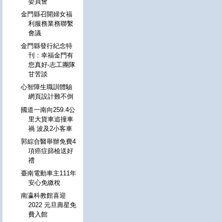
委員會
金門縣召開婦女福
利服務業務聯繫
會議
金門縣發行紀念特
刊：幸福金門有
您真好-志工團隊
甘苦談
心智障生職訓體驗
網頁設計難不倒
國道一南向259.4公
里大貨車追撞車
禍 波及2小客車
郭綜合醫舉辦免費4
項癌症篩檢送好
禮
臺南電動車主111年
安心免繳稅
南瀛科教館喜迎
2022 元旦壽星免
費入館