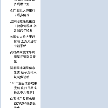
多利用代駕
金門鄉親大陸銀行
卡逐步解凍
居家隔離檢疫後自
主健康管理期 勿
參加跨年晚會
榕園俞大維大墨鏡
超萌 太湖周邊打
卡新景點
高雄榮家歲末年終
壽星長輩歡喜慶
生
關廟區埤頭里積水
改善 桔子溪排水
規劃獲補助
110年空品改善成果
斐然 良好日數成
長比率六都第1
南警攜手監環出擊
強力取締改裝噪
音車