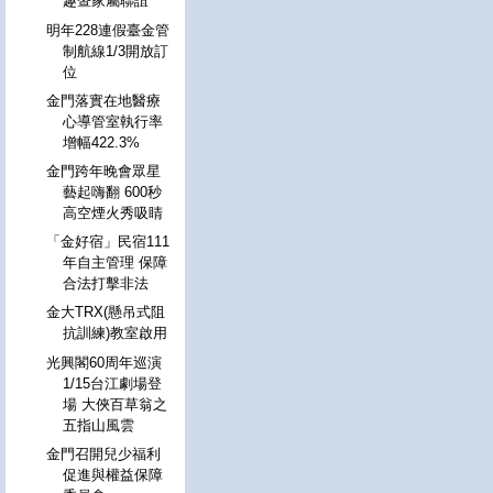
趣暨家屬聯誼
明年228連假臺金管
制航線1/3開放訂
位
金門落實在地醫療
心導管室執行率
增幅422.3%
金門跨年晚會眾星
藝起嗨翻 600秒
高空煙火秀吸睛
「金好宿」民宿111
年自主管理 保障
合法打擊非法
金大TRX(懸吊式阻
抗訓練)教室啟用
光興閣60周年巡演
1/15台江劇場登
場 大俠百草翁之
五指山風雲
金門召開兒少福利
促進與權益保障