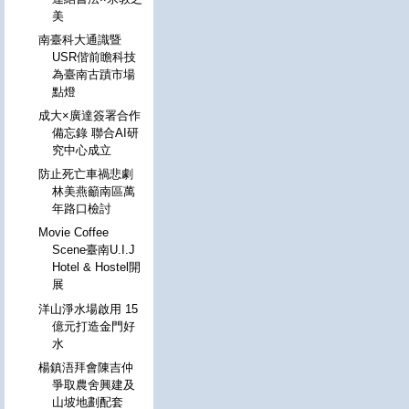
美
南臺科大通識暨
USR偕前瞻科技
為臺南古蹟市場
點燈
成大×廣達簽署合作
備忘錄 聯合AI研
究中心成立
防止死亡車禍悲劇
林美燕籲南區萬
年路口檢討
Movie Coffee
Scene臺南U.I.J
Hotel & Hostel開
展
洋山淨水場啟用 15
億元打造金門好
水
楊鎮浯拜會陳吉仲
爭取農舍興建及
山坡地劃配套