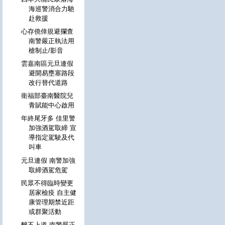
海巡警消合力馳
赴救援
心存僥倖規避攔查
南警嚴正執法用
槍制止/影音
雲嘉南區元旦連假
避開易壅塞路段
改行替代道路
衛福部臺南醫院兒
青賦能中心啟用
年終尾牙多 佳里警
加強酒駕取締 宣
導指定駕駛及代
叫車
元旦連假 南警加強
取締酒駕危駕
民眾不得臨時變更
居家檢疫 自主健
康管理期禁近距
或群聚活動
醉不上道 南警嚴正