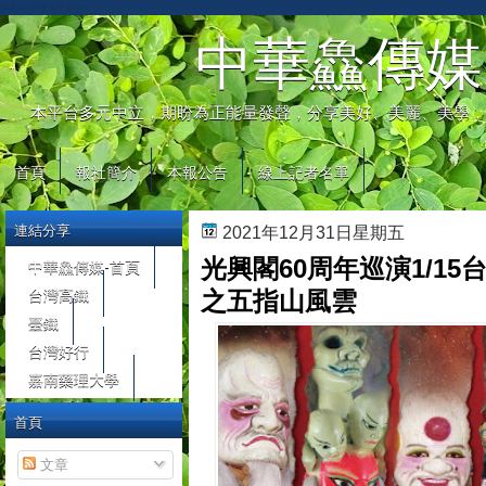
automaty do gier
中華鱻傳媒
本平台多元中立，期盼為正能量發聲，分享美好、美麗、美學，
首頁
報社簡介
本報公告
線上記者名單
連結分享
2021年12月31日星期五
光興閣60周年巡演1/1
中華鱻傳媒-首頁
台灣高鐵
之五指山風雲
臺鐵
台灣好行
嘉南藥理大學
首頁
文章