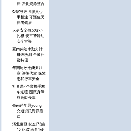
長 強化資源整合
榮家護理照服員心
手相連 守護住民
長者健康
人身安全觀念從小
扎根 安平警婦幼
安全宣導
臺南柴油車動力計
排煙檢測 全國評
鑑特優
年關尾牙應酬要注
意 酒後代駕 保障
您我行車安全
社會局×企業攜手寒
冬送暖 關懷身障
與高齡長輩
臺南跨年最young
交通資訊資訊看
這
溪北麻豆市道173線
(文化路)再多1條