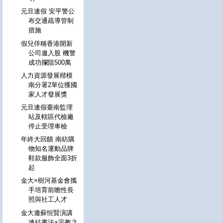
元旦連假 安平警公
布交通疏導管制
措施
假兒佯稱香港開新
公司邀入股 機警
成功攔阻500萬
人力資源發展楷模
南分署2單位獲國
家人才發展獎
元旦連假臺南監理
站及轄區代檢廠
停止受理車檢
年終大回饋 南紡購
物知名運動品牌
鞋款服飾全面3折
起
金大×樹河基金會攜
手培育前瞻性長
照與社工人才
金大邀蘇恒賢演講
連結書法×宗教之