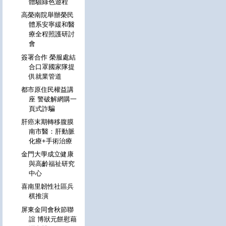
體驗綠色遊程
高榮南院舉辦榮民
體系安寧緩和醫
療全程照護研討
會
簽署合作 榮服處結
合口罩國家隊提
供就業管道
都市原住民權益講
座 警破解網購一
頁式詐騙
肝癌末期轉移腹膜
南市醫：肝動脈
化療+手術治療
金門大學成立健康
與高齡福祉研究
中心
喜南里韌性社區兵
棋推演
屏東金同會秋節聯
誼 博狀元餅慰藉