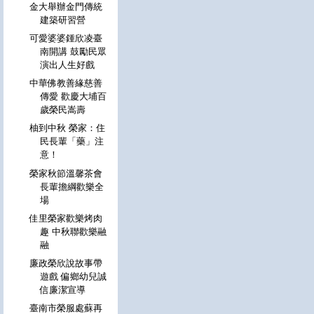
金大舉辦金門傳統
建築研習營
可愛婆婆鍾欣凌臺
南開講 鼓勵民眾
演出人生好戲
中華佛教善緣慈善
傳愛 歡慶大埔百
歲榮民嵩壽
柚到中秋 榮家：住
民長輩「藥」注
意！
榮家秋節溫馨茶會
長輩擔綱歡樂全
場
佳里榮家歡樂烤肉
趣 中秋聯歡樂融
融
廉政榮欣說故事帶
遊戲 偏鄉幼兒誠
信廉潔宣導
臺南市榮服處蘇再