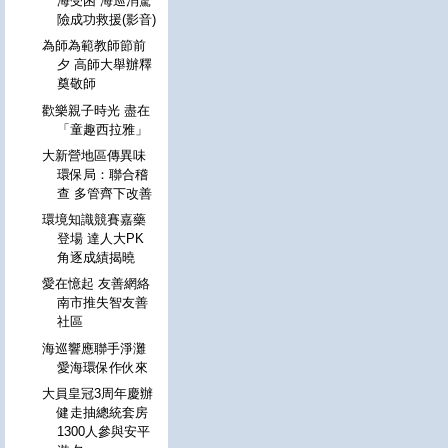
海受困 海巡消驚
險成功救援(影音)
為師為範教師節前
夕 高師大舉辦釋
奠敬師
歡樂親子時光 盡在
「童趣西拉雅」
大新營地區傳異味
環保局：聯合稽
查 多管齊下改善
環境知識競賽嘉藥
登場 達人大PK
角逐成績揭曉
愛在憶起 友善網絡
南市推失智友善
社區
海巡響應聯手淨灘
愛海環保作伙來
大員皇冠3周年慶辦
健走抽總統套房
1300人參與安平