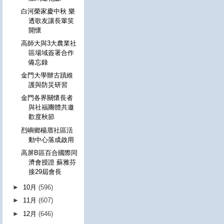
白河榮家慶中秋 樂
透歌友讓長輩笑
開懷
高師大與3大農業社
區場域簽署合作
備忘錄
金門大學辦古蹟維
護與防災研習
金門各界關懷長者
與社福團體共邀
歡度秋節
烈嶼鄉楊厝社區活
動中心落成啟用
高屏B區百合國際同
濟會授證 蘇雅芬
接29屆會長
►
10月
(596)
►
11月
(607)
►
12月
(646)