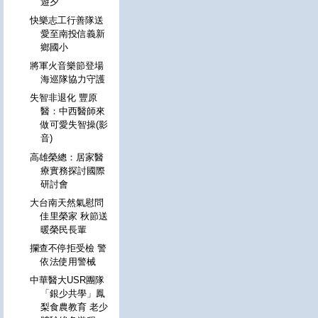
遊夕
快樂志工行善隊送
愛至南投信義新
鄉國小
將軍火音樂節登場
海巡隊協力守護
失智非退化 豐原
醫：中西醫師來
做可愛失智操(影
音)
高雄榮總：居家醫
療實務探討國際
研討會
大台南天然氣慰問
佳里榮家 秋節送
暖榮民長輩
攔查不停拒受檢 警
依法使用警械
中華醫大USR團隊
「銀少共學」鳳
梨食農教育 老少