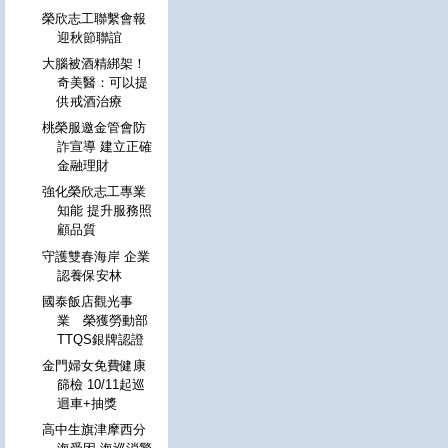
榮欣志工聯繫會報
迎秋節聯誼
大腦被酒精綁架！
奇美醫：可以提
供戒酒治療
桃榮服邀金管會防
詐宣導 建立正確
金融理財
強化榮欣志工專業
知能 提升服務照
顧品質
守護雙春海岸 企業
認養保安林
國泰飯店觀光事
業 榮獲勞動部
TTQS銀牌認證
金門婦女免費健康
篩檢 10/11起巡
迴車+抽獎
高中生旗津摩西分