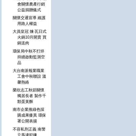
會關懷農產行銷
公益捐贈儀式
關懷交通宣導 維護
用路人權益
大員皇冠 煉‧瓦日式
火鍋10月開賣 買
鍋送肉
環保局中秋不打烊
持續啟動監測空
品
大台南派報業職業
工會中秋聯誼 溫
馨熱絡
榮欣志工秋節關懷
獨居長者 製作千
顆蛋黃酥
南市企業推綠色採
購成果優異 環保
署公開表揚
不容私刑正義 南警
立馬逮犯嫌