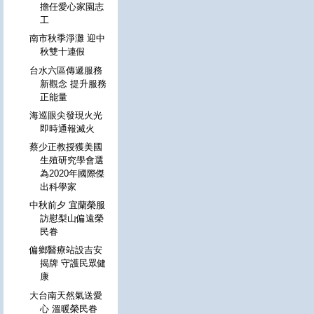
擔任愛心家園志
工
南市秋季淨灘 迎中
秋雙十連假
台水六區傳遞服務
新觀念 提升服務
正能量
海巡眼尖發現火光
即時通報滅火
蔡少正教授獲美國
生殖研究學會選
為2020年國際傑
出科學家
中秋前夕 宜蘭榮服
訪慰梨山偏遠榮
民眷
偏鄉醫療站設吉安
揭牌 守護民眾健
康
大台南天然氣送愛
心 溫暖榮民眷