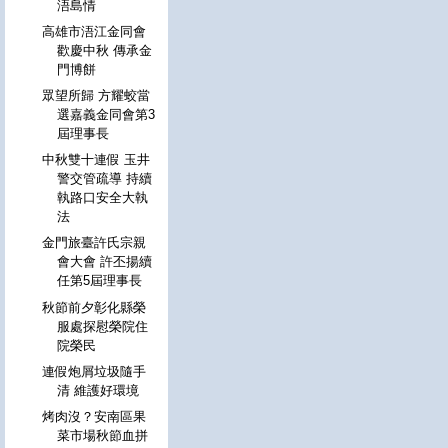
浯島情
高雄市浯江金同會
歡慶中秋 傳承金
門博餅
眾望所歸 方耀蛟當
選嘉義金同會第3
屆理事長
中秋雙十連假 玉井
警交管疏導 持續
執路口安全大執
法
金門旅臺許氏宗親
會大會 許丕揚續
任第5屆理事長
秋節前夕彰化縣榮
服處探慰榮院住
院榮民
連假炮屑垃圾隨手
清 維護好環境
烤肉沒？安南區果
菜市場秋節血拼