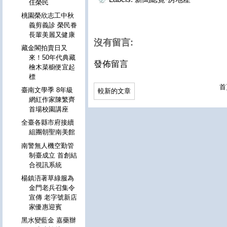
住榮民
桃園榮欣志工中秋
義剪義診 榮民眷
長輩美麗又健康
沒有留言:
藏金閣拍賣日又
來！50年代典藏
發佈留言
檜木菜櫥便宜起
標
首
臺南文學季 8年級
較新的文章
網紅作家陳繁齊
首場校園講座
全臺各縣市府接續
組團朝聖南美館
南警無人機空勤管
制臺成立 首創結
合視訊系統
楊鎮浯著草綠服為
金門老兵召集令
宣傳 老字號新店
家優惠迎賓
黑水變藍金 嘉藥辦