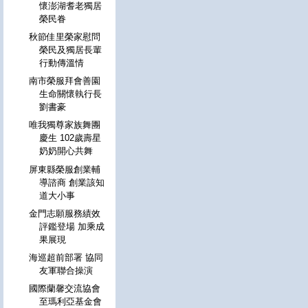
懷澎湖耆老獨居
榮民眷
秋節佳里榮家慰問
榮民及獨居長輩
行動傳溫情
南市榮服拜會善園
生命關懷執行長
劉書豪
唯我獨尊家族舞團
慶生 102歲壽星
奶奶開心共舞
屏東縣榮服創業輔
導諮商 創業該知
道大小事
金門志願服務績效
評鑑登場 加乘成
果展現
海巡超前部署 協同
友軍聯合操演
國際蘭馨交流協會
至瑪利亞基金會