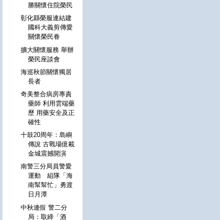
勝關懷住院榮民
彰化縣榮服連結建
國科大義剪傳愛
關懷榮民眷
擴大關懷服務 舉辦
榮民座談會
海巡秋節關懷獨居
長者
奇美整合病房專責
藥師 利用雲端藥
歷 用藥安全及正
確性
十鼓20周年：島嶼
傳說 古戰場億載
金城震撼開演
南警三分局員警愛
運動 組隊「海
南幫幫忙」勇渡
日月潭
中秋連假 警二分
局：取締「酒