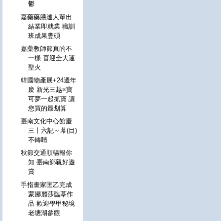
鬱
嘉藥藥膳達人輩出
結業即就業 職訓
班成果豐碩
嘉藥教師節真的不
一樣 喜迎全大運
聖火
韓國物產展+24週年
慶 新光三越×寶
可夢一起抓寶 讓
您買的最划算
臺南文化中心館慶
三十六記～幕(目)
不轉睛
秋節交通順暢報你
知 臺南鄉親好遊
賞
手指畫家匡乙完成
蒙娜麗莎臨摹作
品 歡迎學甲秘境
老塘湖參觀