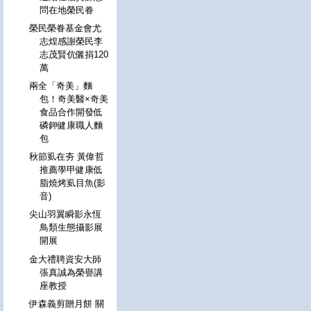
問在地榮民眷
榮民榮眷基金會尤
志煌感謝榮民李
志茂賢伉儷捐120
萬
兩全「奇美」麵
包！奇美醫×奇美
食品合作開發低
磷鉀健康職人麵
包
秋節虱在夯 黃偉哲
推薦學甲健康低
脂燒烤虱目魚(影
音)
尖山羽翼瞬影永恆
鳥類生態攝影展
開展
金大禮聘資安大師
張真誠為榮譽講
座教授
伊森義剪贈月餅 關