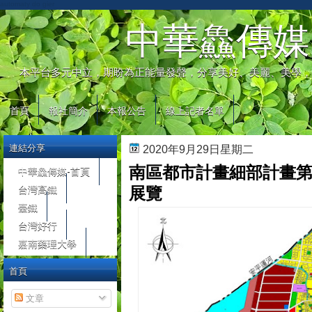
automaty do gier
中華鱻傳媒
本平台多元中立，期盼為正能量發聲，分享美好、美麗、美學，
首頁
報社簡介
本報公告
線上記者名單
連結分享
2020年9月29日星期二
南區都市計畫細部計畫第
中華鱻傳媒-首頁
台灣高鐵
展覽
臺鐵
台灣好行
嘉南藥理大學
首頁
文章