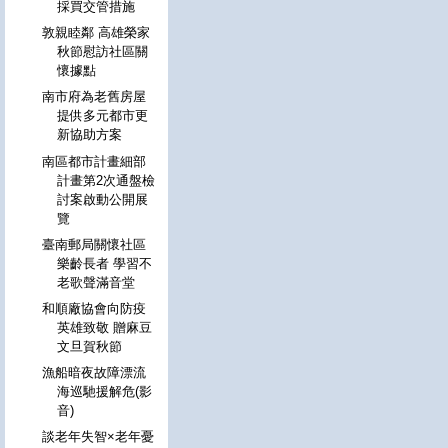
採買交管措施
敦親睦鄰 高雄榮家
秋節慰訪社區關
懷據點
南市府為老舊房屋
提供多元都市更
新協助方案
南區都市計畫細部
計畫第2次通盤檢
討案啟動公開展
覽
臺南郵局關懷社區
樂齡長者 學習不
老歌聲滿音堂
和順廠協會向防疫
英雄致敬 贈麻豆
文旦賀秋節
漁船暗夜故障漂流
海巡馳援解危(影
音)
談老年失智×老年憂