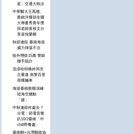
駕」交通大執法
中華醫大王禹璁、
蔡銘洋獲頒全國
大專優秀青年獎
與老師黃裕文分
享喜悅榮耀
秋節連假 臺南海巡
威力掃蕩不法
假外甥借15萬 警銀
聯手阻詐
流浪哈特佛終與失
主重逢 南警百里
尋獲贓車
海巡臺南救難演練
陸海空總動
「援」
中秋連假何處去？
台電：節電音樂
趴10/2臺南「中
chill野餐趣」
臺南郵×台灣郵政協