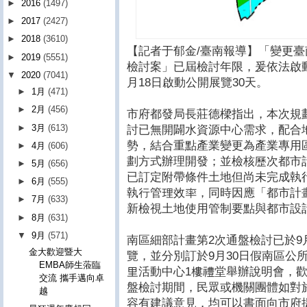
►
2016
(1497)
►
2017
(2427)
►
2018
(3610)
【記者于郁金/臺南報導】「變更臺
►
2019
(5551)
檢討案」已屆檢討年限，爰依法啟動
▼
2020
(7041)
月18日啟動公開展覽30天。
►
1月
(471)
►
2月
(456)
市府都發局長莊德樑指出，本次規
►
3月
(613)
討已無開闢水資源中心需求，配合
勢，結合重點產業變更為產業專用
►
4月
(606)
劃方式辦理開發；並檢核歷次都市
►
5月
(656)
已訂定附帶條件土地但尚未完成執
►
6月
(555)
執行管理效率，同時因應「都市計
►
7月
(633)
新檢視土地使用管制要點與都市設
►
8月
(631)
▼
9月
(571)
南區細部計畫第2次通盤檢討已於9
金大歡迎暨大
覽，並分別訂於9月30日假南區公所
EMBA師生蒞臨
里活動中心1樓禮堂舉辦說明會，
交流 攜手邁向卓
盤檢討期間，民眾或機關團體如對
越
容有建議意見，均可以書面向市府