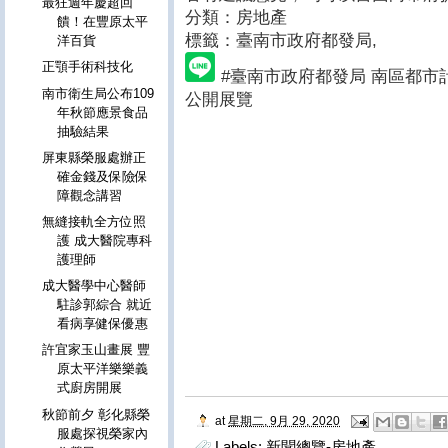
最狂週年慶超回
分類：房地產
饋！在豐原太平
標籤：臺南市政府都發局
,
洋百貨
正顎手術科技化
#臺南市政府都發局 南區都市
南市衛生局公布109
公開展覽
年秋節應景食品
抽驗結果
屏東縣榮服處辦正
確金錢及保險保
障觀念講習
無縫接軌全方位照
護 成大醫院專科
護理師
成大醫學中心醫師
駐診郭綜合 就近
看病享健保優惠
許宜家玉山畫展 豐
原太平洋樂樂義
式廚房開展
秋節前夕 彰化縣榮
at
星期二, 9月 29, 2020
服處探視榮家內
Labels:
新聞總覽-房地產