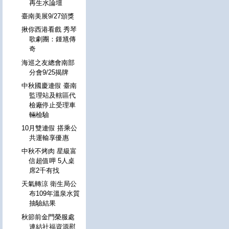
再生水論壇
臺南美展9/27頒獎
揪你西港看戲 秀琴
歌劇團：鍾馗傳
奇
海巡之友總會南部
分會9/25揭牌
中秋國慶連假 臺南
監理站及轄區代
檢廠停止受理車
輛檢驗
10月雙連假 搭乘公
共運輸享優惠
中秋不烤肉 星級富
信超值呷 5人桌
席2千有找
天氣轉涼 衛生局公
布109年溫泉水質
抽驗結果
秋節前金門榮服處
連結社福資源慰