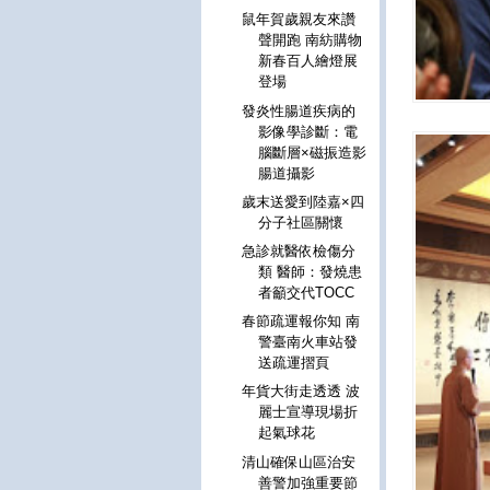
鼠年賀歲親友來讚
聲開跑 南紡購物
新春百人繪燈展
登場
發炎性腸道疾病的
影像學診斷：電
腦斷層×磁振造影
腸道攝影
歲末送愛到陸嘉×四
分子社區關懷
急診就醫依檢傷分
類 醫師：發燒患
者籲交代TOCC
春節疏運報你知 南
警臺南火車站發
送疏運摺頁
年貨大街走透透 波
麗士宣導現場折
起氣球花
清山確保山區治安
善警加強重要節