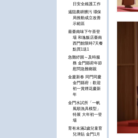
日安全維護工作
遏阻農耕髒污 環保
局推動成立改善
示範區
最臺南味下午茶登
場 和逸飯店臺南
西門館限時7天餐
點買1送1
急難紓困～及時服
務 金門縣府年節
慰問急難鄉親
金廈新春 同門同慶
金門縣府：歡迎
初一賞煙花慶新
年
金門水試所「一帆
風順漁具模型」
特展 大年初一登
場
育有未滿2歲兒童育
兒津貼 金門1月