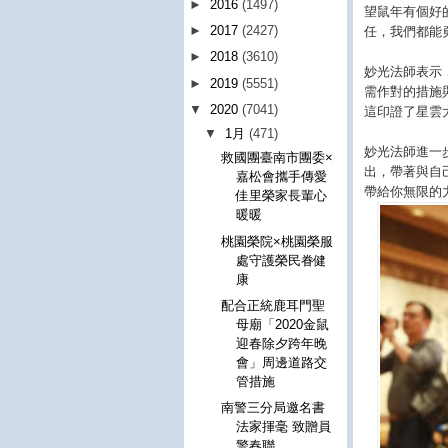
►
2016
(1497)
望鼠年有個好
►
2017
(2427)
任，我們都能
►
2018
(3610)
妙光法師表示
►
2019
(5551)
需作對的措施
▼
2020
(7041)
這印證了星雲
▼
1月
(471)
妙光法師進一
救國團臺南市團委×
出，帶著與自
嘉松會攜手傳愛
帶給你無限的
佳里榮家長輩心
暖暖
桃園榮院×桃園榮服
處守護榮民眷健
康
配合正統鹿耳門聖
母廟「2020金鼠
迎春除夕跨年晚
會」周邊道路交
管措施
南警三分局邀名書
法家揮毫 致贈員
警春聯