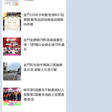
金門115年中秋配售酒8/17起
展開 配售認證或恢復請期限
內申辦
金門金鑽婚79對表揚溫馨登
場！5對獲白金婚走過70年歲
月
金門民生路中興路口實施車
道分流 駕駛人注意行駛
南市第5屆優良不動產經紀人
員暨第2屆優良地政士頒獎典
禮/影音