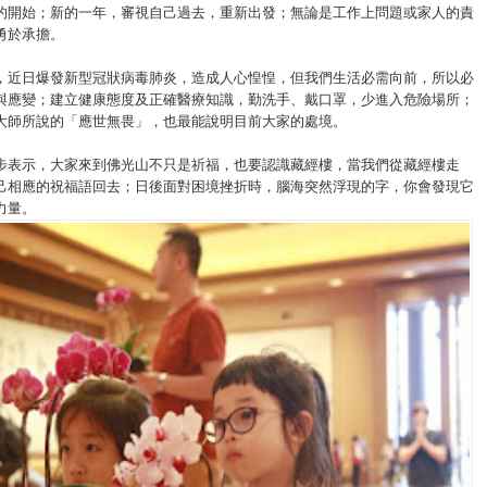
的開始；新的一年，審視自己過去，重新出發；無論是工作上問題或家人的責
勇於承擔。
，近日爆發新型冠狀病毒肺炎，造成人心惶惶，但我們生活必需向前，所以必
與應變；建立健康態度及正確醫療知識，勤洗手、戴口罩，少進入危險場所；
大師所說的「應世無畏」，也最能說明目前大家的處境。
步表示，大家來到佛光山不只是祈福，也要認識藏經樓，當我們從藏經樓走
己相應的祝福語回去；日後面對困境挫折時，腦海突然浮現的字，你會發現它
力量。