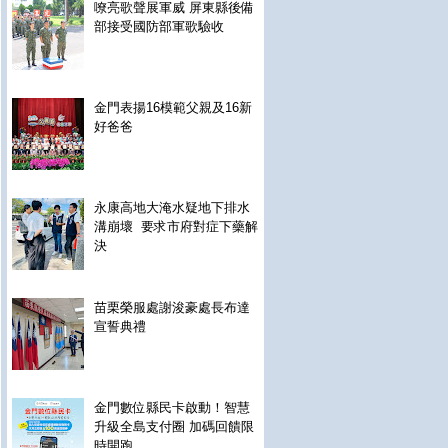
嘹亮歌聲展軍威 屏東縣後備
部接受國防部軍歌驗收
金門表揚16模範父親及16新
好爸爸
永康高地大淹水疑地下排水
溝崩壞 要求市府對症下藥解
決
苗栗榮服處謝浚豪處長布達
宣誓典禮
金門數位縣民卡啟動！智慧
升級全島支付圈 加碼回饋限
時開跑