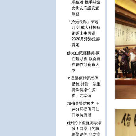
瑪黎雅 攜手關懷
女街友庇護安置
服務
「拾光長廊」穿越
時空 成大科技藝
術碩士生再獲
2020月津港燈節
肯定
佛光山藏經樓美‧藏
在鏡頭裡 歡喜自
在創作競賽贏大
獎
奇美醫療體系整備
措施-針對「嚴重
特殊傳染性肺
炎」之準備
加強員警防疫力 玉
井分局提供同仁
口罩抗流感
(影音)中國新病毒爆
發！口罩目的防
傳染途徑 非防病