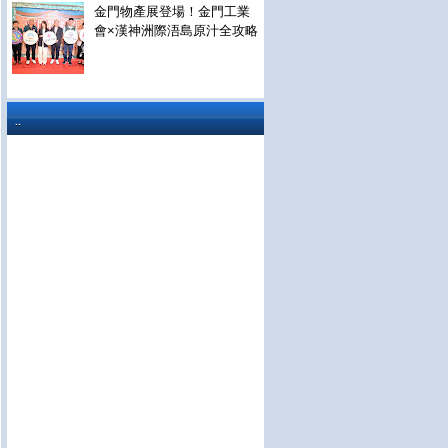
金門物產展登場！金門工業
會×漢神洲際浯島原汁全攻略
..