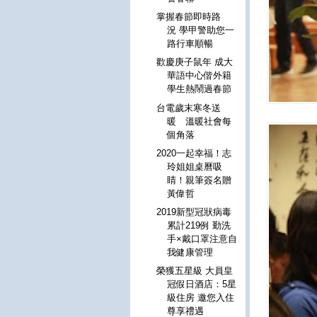
掌握春節即時路
況 學甲警助您一
路行車順暢
歡慶庚子鼠年 成大
華語中心偕外籍
學生熱鬧過春節
台電歲末寒冬送
暖 溫暖社會每
個角落
2020一起幸福！志
玲姐姐桌曆吸
睛！親筆簽名贈
黃偉哲
2019新型冠狀病毒
累計219例 勤洗
手×戴口罩注意自
我健康管理
榮獲五星級 大員皇
冠假日酒店：5星
級住房 邀您入住
尊享禮遇