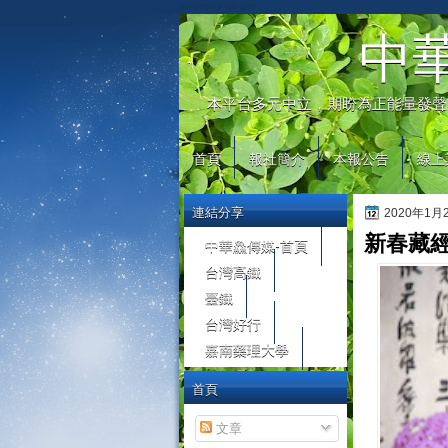
automaty do gier
中
本平台多元中立，期盼為正能量發聲
首頁
報社簡介
本報公告
線上
連結分享
2020年1
新春藏經
中華鱻傳媒-首頁
台灣高鐵
臺鐵
台灣好行
嘉南藥理大學
首頁
文章