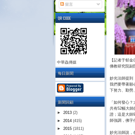
留言
QR CODE
【記者于郁金
中華鱻傳媒
佛教研究院副
每日新聞
妙光法師提到
我們要帶著願
下努力、勤勞
新聞回顧
「如何發心？
共有52幅大
►
2013
(2)
證；這是大師
師強調，佛字
►
2014
(415)
►
2015
(1811)
妙光法師說，