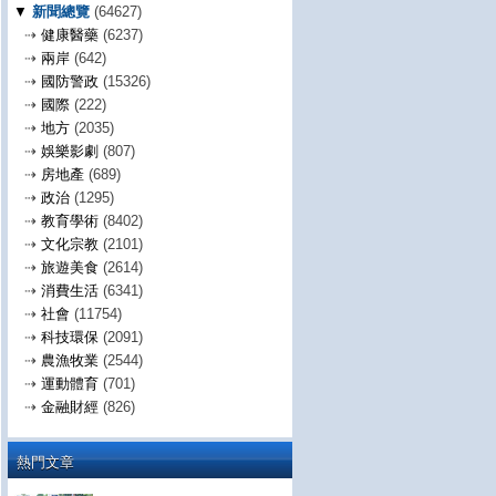
▼
新聞總覽
(64627)
⇢
健康醫藥
(6237)
⇢
兩岸
(642)
⇢
國防警政
(15326)
⇢
國際
(222)
⇢
地方
(2035)
⇢
娛樂影劇
(807)
⇢
房地產
(689)
⇢
政治
(1295)
⇢
教育學術
(8402)
⇢
文化宗教
(2101)
⇢
旅遊美食
(2614)
⇢
消費生活
(6341)
⇢
社會
(11754)
⇢
科技環保
(2091)
⇢
農漁牧業
(2544)
⇢
運動體育
(701)
⇢
金融財經
(826)
熱門文章