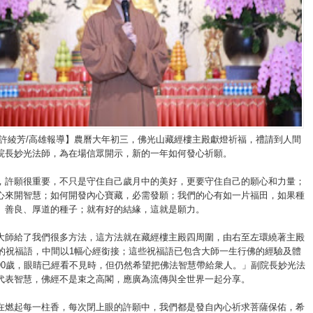
/許綾芳/高雄報導】農曆大年初三，佛光山藏經樓主殿獻燈祈福，禮請到人間
院長妙光法師，為在場信眾開示，新的一年如何發心祈願。
，許願很重要，不只是守住自己歲月中的美好，更要守住自己的願心和力量；
心來開智慧；如何開發內心寶藏，必需發願；我們的心有如一片福田，如果種
、善良、厚道的種子；就有好的結緣，這就是願力。
大師給了我們很多方法，這方法就在藏經樓主殿四周圍，由右至左環繞著主殿
師的祝福語，中間以1幅心經銜接；這些祝福語已包含大師一生行佛的經驗及體
90歲，眼睛已經看不見時，但仍然希望把佛法智慧帶給衆人。」副院長妙光法
代表智慧，佛經不是束之高閣，應廣為流傳與全世界一起分享。
在燃起每一柱香，每次閉上眼的許願中，我們都是發自內心祈求菩薩保佑，希