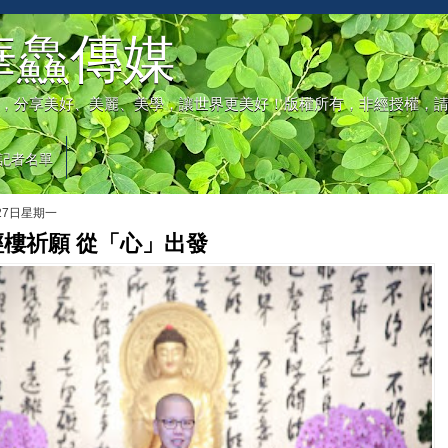
華鱻傳媒
，分享美好、美麗、美學，讓世界更美好！版權所有，非經授權，
記者名單
月27日星期一
樓祈願 從「心」出發