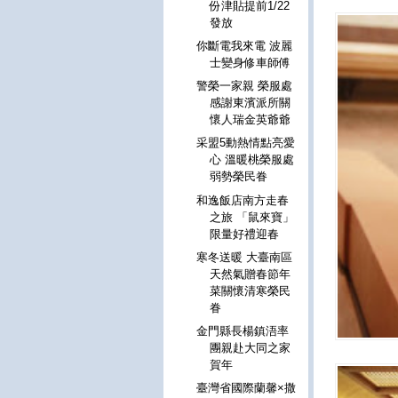
份津貼提前1/22
發放
你斷電我來電 波麗
士變身修車師傅
警榮一家親 榮服處
感謝東濱派所關
懷人瑞金英爺爺
采盟5動熱情點亮愛
心 溫暖桃榮服處
弱勢榮民眷
和逸飯店南方走春
之旅 「鼠來寶」
限量好禮迎春
寒冬送暖 大臺南區
天然氣贈春節年
菜關懷清寒榮民
眷
金門縣長楊鎮浯率
團親赴大同之家
賀年
臺灣省國際蘭馨×撒