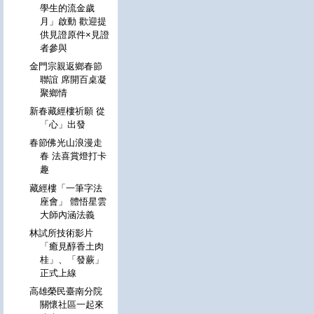
學生的流金歲
月」啟動 歡迎提
供見證原件×見證
者參與
金門宗親返鄉春節
聯誼 席開百桌凝
聚鄉情
新春藏經樓祈願 從
「心」出發
春節佛光山浪漫走
春 法喜賞燈打卡
趣
藏經樓「一筆字法
座會」 體悟星雲
大師內涵法義
林試所技術影片
「癒見醇香土肉
桂」、「發蕨」
正式上線
高雄榮民臺南分院
關懷社區一起來