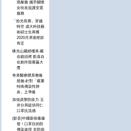
瑪黎雅 攜手關懷
女街友庇護安置
服務
「拾光長廊」穿越
時空 成大科技藝
術碩士生再獲
2020月津港燈節
肯定
佛光山藏經樓美‧藏
在鏡頭裡 歡喜自
在創作競賽贏大
獎
奇美醫療體系整備
措施-針對「嚴重
特殊傳染性肺
炎」之準備
加強員警防疫力 玉
井分局提供同仁
口罩抗流感
(影音)中國新病毒爆
發！口罩目的防
傳染途徑 非防病