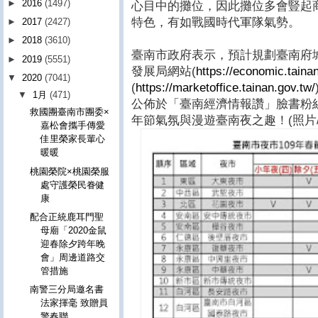
►
2016
(1497)
心目中的攤位，因此攤位多會豎起
特色，有如戰國時代軍隊氣勢。
►
2017
(2427)
►
2018
(3610)
臺南市政府表示，預計規劃臺南府
►
2019
(5551)
發展局網站(
https://economic.taina
▼
2020
(7041)
(
https://marketoffice.tainan.gov.tw/
▼
1月
(471)
公佈於「臺南經濟情報讚」臉書粉
救國團臺南市團委×
年節氣氛與漫遊臺南夜之趣！(照片
嘉松會攜手傳愛
佳里榮家長輩心
暖暖
桃園榮院×桃園榮服
處守護榮民眷健
康
配合正統鹿耳門聖
母廟「2020金鼠
迎春除夕跨年晚
會」周邊道路交
管措施
南警三分局邀名書
法家揮毫 致贈員
警春聯