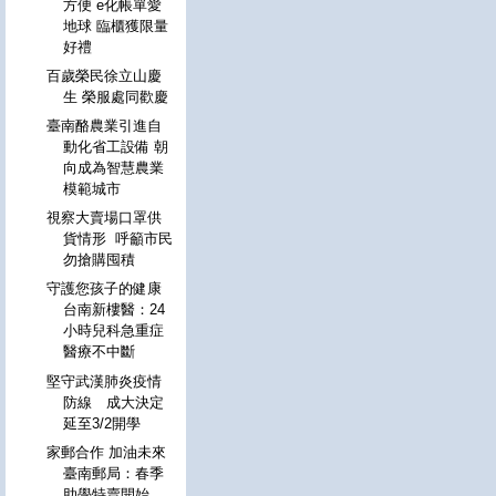
方便 e化帳單愛
地球 臨櫃獲限量
好禮
百歲榮民徐立山慶
生 榮服處同歡慶
臺南酪農業引進自
動化省工設備 朝
向成為智慧農業
模範城市
視察大賣場口罩供
貨情形 呼籲市民
勿搶購囤積
守護您孩子的健康
台南新樓醫：24
小時兒科急重症
醫療不中斷
堅守武漢肺炎疫情
防線 成大決定
延至3/2開學
家郵合作 加油未來
臺南郵局：春季
助學特賣開始