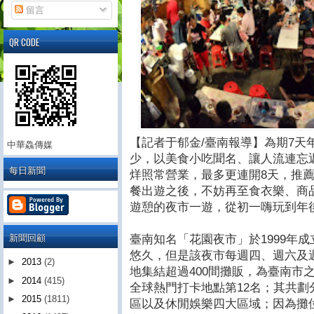
留言
QR CODE
【記者于郁金/臺南報導】為期7天
中華鱻傳媒
少，以美食小吃聞名、讓人流連忘
每日新聞
烊照常營業，最多更連開8天，推
餐出遊之後，不妨再至食衣樂、商
遊憩的夜市一遊，從初一嗨玩到年
新聞回顧
臺南知名「花園夜市」於1999年
悠久，但是該夜市每週四、週六及
►
2013
(2)
地集結超過400間攤販，為臺南市之冠，
►
2014
(415)
全球熱門打卡地點第12名；其共
►
2015
(1811)
區以及休閒娛樂四大區域；因為攤