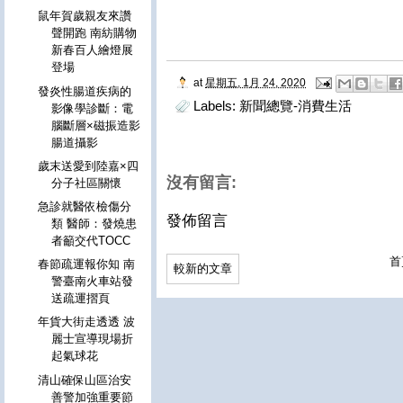
鼠年賀歲親友來讚
聲開跑 南紡購物
新春百人繪燈展
登場
at
星期五, 1月 24, 2020
發炎性腸道疾病的
Labels:
新聞總覽-消費生活
影像學診斷：電
腦斷層×磁振造影
腸道攝影
歲末送愛到陸嘉×四
沒有留言:
分子社區關懷
急診就醫依檢傷分
發佈留言
類 醫師：發燒患
者籲交代TOCC
首
春節疏運報你知 南
較新的文章
警臺南火車站發
送疏運摺頁
年貨大街走透透 波
麗士宣導現場折
起氣球花
清山確保山區治安
善警加強重要節