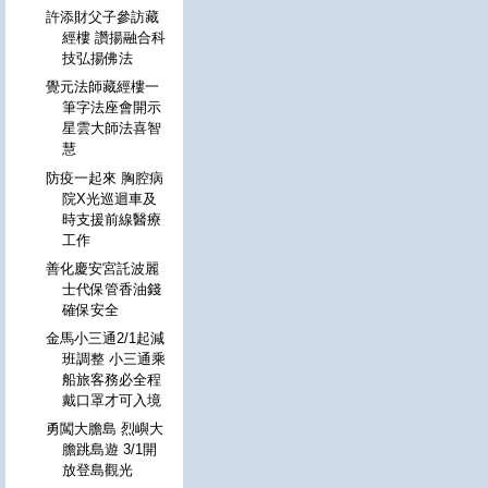
許添財父子參訪藏
經樓 讚揚融合科
技弘揚佛法
覺元法師藏經樓一
筆字法座會開示
星雲大師法喜智
慧
防疫一起來 胸腔病
院X光巡迴車及
時支援前線醫療
工作
善化慶安宮託波麗
士代保管香油錢
確保安全
金馬小三通2/1起減
班調整 小三通乘
船旅客務必全程
戴口罩才可入境
勇闖大膽島 烈嶼大
膽跳島遊 3/1開
放登島觀光