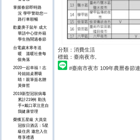
掌握春節即時路
況 學甲警助您一
路行車順暢
歡慶庚子鼠年 成大
華語中心偕外籍
學生熱鬧過春節
台電歲末寒冬送
分類：消費生活
暖 溫暖社會每
標籤：臺南夜市
,
個角落
#臺南市夜市 109年農曆春節
2020一起幸福！志
玲姐姐桌曆吸
睛！親筆簽名贈
黃偉哲
2019新型冠狀病毒
累計219例 勤洗
手×戴口罩注意自
我健康管理
榮獲五星級 大員皇
冠假日酒店：5星
級住房 邀您入住
尊享禮遇