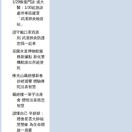
1/29恢復門診 成大
醫：1/30起急診
處停車區建置
「武漢肺炎檢疫
站」
謹守戴口罩四原
則 武漢肺炎防護
您我一起來
花園水道博物館服
務新據點 新化警
機動派出所超便
民
佛光山藏經樓新春
抄經迴響 體驗佛
陀法喜智慧
藏經樓一筆字法座
會 體悟法喜慈悲
智慧
讀懂自己 辛妍妍：
體會星雲大師福
慧雙修 為生命開
啟一扇窗