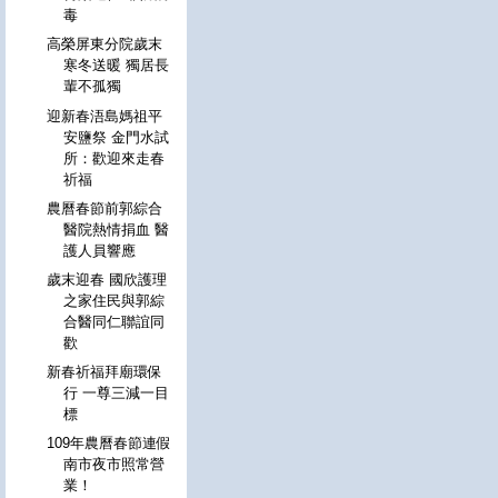
毒
高榮屏東分院歲末
寒冬送暖 獨居長
輩不孤獨
迎新春浯島媽祖平
安鹽祭 金門水試
所：歡迎來走春
祈福
農曆春節前郭綜合
醫院熱情捐血 醫
護人員響應
歲末迎春 國欣護理
之家住民與郭綜
合醫同仁聯誼同
歡
新春祈福拜廟環保
行 一尊三減一目
標
109年農曆春節連假
南市夜市照常營
業！