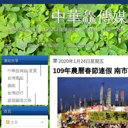
automaty do gier
中華鱻傳媒
本平台多元中立，期盼為正能量發聲，分享美好、美麗、美學，
首頁
報社簡介
本報公告
線上記者名單
連結分享
2020年1月24日星期五
109年農曆春節連假 南
中華鱻傳媒-首頁
台灣高鐵
臺鐵
台灣好行
嘉南藥理大學
首頁
文章