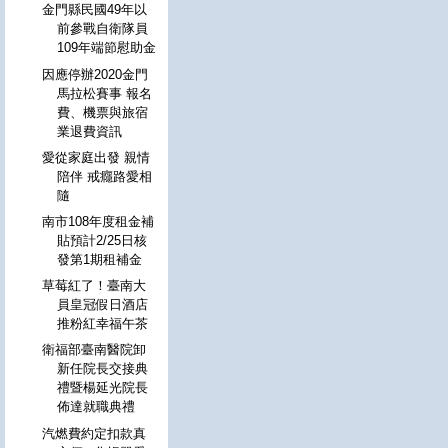
金門縣民國49年以
前參戰自衛隊員
109年端節慰助金
因應停辦2020金門
馬拉松賽事 報名
費、機票與旅宿
業退費資訊
愛從家庭出發 親情
陪伴 戒癮路愛相
隨
南市108年度租金補
貼預計2/25日核
發第1期租補金
草莓紅了！臺南大
員皇冠假日酒店
推粉紅幸福午茶
衛福部臺南醫院卸
新任院長交接典
禮暨楊延光院長
佈達就職典禮
汽燃費約定扣款真