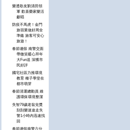
樂透歌友劉清田領
軍 歡喜榮家樂活
獻唱
防疫不馬虎！金門
旅宿業做好周全
準備 旅客可安心
旅遊！
春節連假 南警交面
帶微笑暖心拜年
大Fun送 深獲市
民好評
國宅社區力推環境
教育 種子學堂在
都市萌芽
春節清運總動員 維
護環保環境整潔
失智79歲老翁兌獎
刮刮樂迷途走失
警1小時內迅速找
回
春節連假南警六分