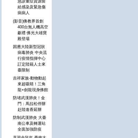
急診重症資源留
給感染及緊急傷
病病人
(影音)佛教界首創
400台無人機高空
獻禮 佛光大雄寶
殿登場
因應大陸新型冠狀
病毒肺炎 中央流
行疫情指揮中心
訂定陸籍人士來
臺限制
吉祥家族-動物動起
來超吸睛！三角
龍×劍龍現身佛館
防堵武漢肺炎！金
門：馬拉松停辦
赴陸進香延辦
防制武漢肺炎 大臺
南公車及轉運站
全面加強防疫
喜迎金鼠年 臺南大