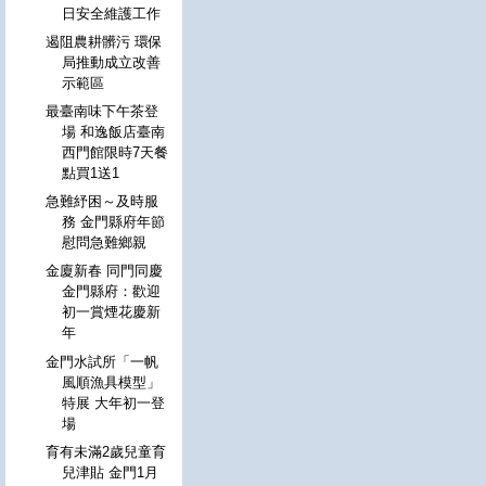
日安全維護工作
遏阻農耕髒污 環保
局推動成立改善
示範區
最臺南味下午茶登
場 和逸飯店臺南
西門館限時7天餐
點買1送1
急難紓困～及時服
務 金門縣府年節
慰問急難鄉親
金廈新春 同門同慶
金門縣府：歡迎
初一賞煙花慶新
年
金門水試所「一帆
風順漁具模型」
特展 大年初一登
場
育有未滿2歲兒童育
兒津貼 金門1月