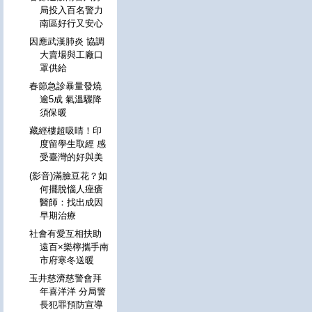
局投入百名警力
南區好行又安心
因應武漢肺炎 協調
大賣場與工廠口
罩供給
春節急診暴量發燒
逾5成 氣溫驟降
須保暖
藏經樓超吸睛！印
度留學生取經 感
受臺灣的好與美
(影音)滿臉豆花？如
何擺脫惱人痤瘡
醫師：找出成因
早期治療
社會有愛互相扶助
遠百×樂檸攜手南
市府寒冬送暖
玉井慈濟慈警會拜
年喜洋洋 分局警
長犯罪預防宣導