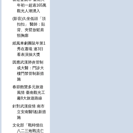
年初一超過165萬
觀光人潮湧入
(影音)久坐低頭「頂
扣扣」 醫師：貼
背、夾臂放鬆肩
頸胸廓
紙風車劇團鼠年第1
秀在蕭壠 連3日
看表演抽大獎
因應武漢肺炎管制
成大醫：門診大
樓門禁管制新措
施
春節飽覽多元旅遊
風情 臺南觀光工
廠8大旅遊路線
針對武漢疫情 南市
立安南醫5點新措
施
文化部「戰時憶往
八二三炮戰流亡