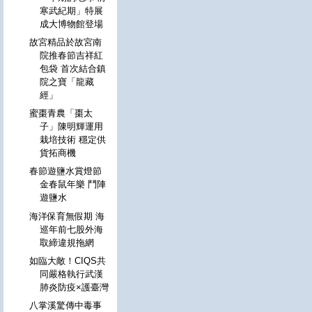
寒武紀期」特展
成大博物館登場
故宮精品於故宮南
院推春節吉祥紅
包袋 首次結合鎮
院之寶「龍藏
經」
蜜棗青農「棗太
子」陳明輝運用
栽培技術 穩定供
貨拓商機
春節遊鹽水賞燈節
金春鼠年樂 鬥陣
遊鹽水
海洋保育無假期 海
巡年前七股外海
取締違規拖網
如臨大敵！CIQS共
同嚴格執行武漢
肺炎防疫×護臺灣
八掌溪驚傳中毒事