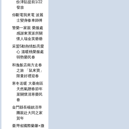
份津貼提前1/22
發放
你斷電我來電 波麗
士變身修車師傅
警榮一家親 榮服處
感謝東濱派所關
懷人瑞金英爺爺
采盟5動熱情點亮愛
心 溫暖桃榮服處
弱勢榮民眷
和逸飯店南方走春
之旅 「鼠來寶」
限量好禮迎春
寒冬送暖 大臺南區
天然氣贈春節年
菜關懷清寒榮民
眷
金門縣長楊鎮浯率
團親赴大同之家
賀年
臺灣省國際蘭馨×撒