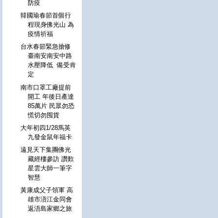
防疫
韓國瑜春節首個行
程現身佛光山 為
疫情祈福
台水春節緊急搶修
臺南安南安中路
水壓降低 備受肯
定
南市口罩工廠提前
開工 年後日產達
85萬片 民眾勿恐
慌切勿囤貨
大年初四1/28馬英
九發金鼠年福卡
遠見天下集團佛光
藏經樓參訪 讚歎
星雲大師一筆字
智慧
黃康成父子領軍 高
雄市浯江金同會
返浯島家鄉之旅