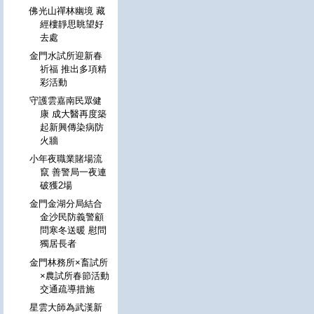
佛光山禪林幽境 藏
經樓靜思眺望好
去處
金門水試所迎新春
祈福 推出多項精
彩活動
守護雲嘉南民眾健
康 成大醫再度築
起新興傳染病防
火牆
小年夜職業賭場流
竄 善警局一夜連
破獲2場
金門金湖分局結合
金沙民防義警顧
問寒冬送暖 慰問
獨居長者
金門林務所×畜試所
×農試所春節活動
交通疏導措施
星雲大師為武漢新