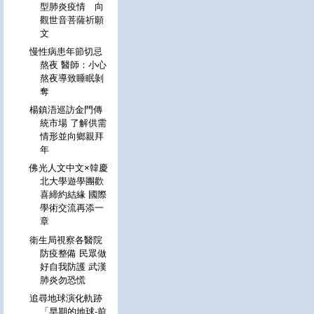
型肺炎疫情 向
觀世音菩薩祈願
文
慢性病患年節切忌
熬夜 醫師：小心
熬夜導致睡眠剝
奪
楊鎮浯巡訪金門傳
統市場 了解供需
情形並向鄉親拜
年
佛光人文中文×韓慶
北大學遊學團歡
喜締約結緣 國際
學術交流再添一
章
衛生局視察各醫院
防疫整備 民眾做
好自我防護 武漢
肺炎勿恐慌
追尋地球演化軌跡
「早期的地球-前