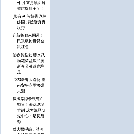
件 原來是黑面琵
鷺吃壞肚子？！
(影音)AI智慧帶你遊
佛國 掃臉變身實
境秀
迎新舞獅來開運！
民眾瘋搶百貨金
鼠紅包
踏春賞盆栽 鹽水武
廟花菓盆栽展慶
新春吸引遊客駐
足
2020新春大道藝 臺
南安平商圈擠爆
人潮
長濱岸際發現死亡
鯨魚！海巡現場
管制 成大鯨豚研
究中心：是長須
鯨
成大醫呼籲：請將