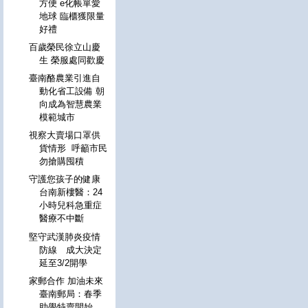
方便 e化帳單愛
地球 臨櫃獲限量
好禮
百歲榮民徐立山慶
生 榮服處同歡慶
臺南酪農業引進自
動化省工設備 朝
向成為智慧農業
模範城市
視察大賣場口罩供
貨情形 呼籲市民
勿搶購囤積
守護您孩子的健康
台南新樓醫：24
小時兒科急重症
醫療不中斷
堅守武漢肺炎疫情
防線 成大決定
延至3/2開學
家郵合作 加油未來
臺南郵局：春季
助學特賣開始