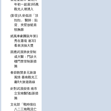
年初一超過165萬
觀光人潮湧入
(影音)久坐低頭「頂
扣扣」 醫師：貼
背、夾臂放鬆肩
頸胸廓
紙風車劇團鼠年第1
秀在蕭壠 連3日
看表演抽大獎
因應武漢肺炎管制
成大醫：門診大
樓門禁管制新措
施
春節飽覽多元旅遊
風情 臺南觀光工
廠8大旅遊路線
針對武漢疫情 南市
立安南醫5點新措
施
文化部「戰時憶往
八二三炮戰流亡