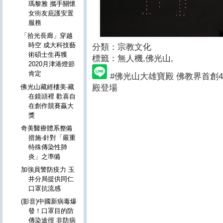
瑪黎雅 攜手關懷
女街友庇護安置
服務
「拾光長廊」穿越
時空 成大科技藝
分類：宗教文化
術碩士生再獲
標籤：無人機
,佛光山,
2020月津港燈節
肯定
#佛光山大雄寶殿 佛教界首創
殿登場
佛光山藏經樓美‧藏
在鏡頭裡 歡喜自
在創作競賽贏大
獎
奇美醫療體系整備
措施-針對「嚴重
特殊傳染性肺
炎」之準備
加強員警防疫力 玉
井分局提供同仁
口罩抗流感
(影音)中國新病毒爆
發！口罩目的防
傳染途徑 非防病