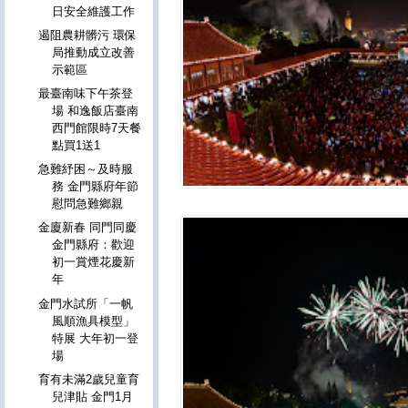
日安全維護工作
遏阻農耕髒污 環保
局推動成立改善
示範區
最臺南味下午茶登
場 和逸飯店臺南
西門館限時7天餐
點買1送1
急難紓困～及時服
務 金門縣府年節
慰問急難鄉親
金廈新春 同門同慶
金門縣府：歡迎
初一賞煙花慶新
年
金門水試所「一帆
風順漁具模型」
特展 大年初一登
場
育有未滿2歲兒童育
兒津貼 金門1月