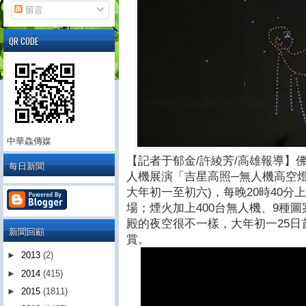
留言
QR CODE
中華鱻傳媒
【記者于郁金/許綾芳/高雄報導】佛
每日新聞
人機展演「吉星高照─無人機高空燈光
大年初一至初六)，每晚20時40
場；煙火加上400台無人機、9種
殿的夜空很不一樣，大年初一25
新聞回顧
賞。
►
2013
(2)
►
2014
(415)
►
2015
(1811)