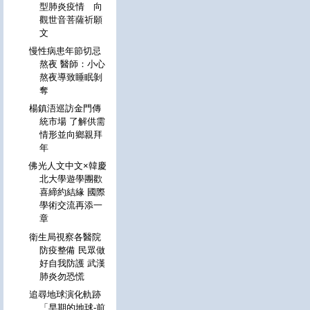
型肺炎疫情 向
觀世音菩薩祈願
文
慢性病患年節切忌
熬夜 醫師：小心
熬夜導致睡眠剝
奪
楊鎮浯巡訪金門傳
統市場 了解供需
情形並向鄉親拜
年
佛光人文中文×韓慶
北大學遊學團歡
喜締約結緣 國際
學術交流再添一
章
衛生局視察各醫院
防疫整備 民眾做
好自我防護 武漢
肺炎勿恐慌
追尋地球演化軌跡
「早期的地球-前