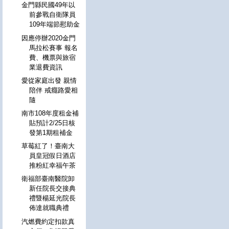
金門縣民國49年以
前參戰自衛隊員
109年端節慰助金
因應停辦2020金門
馬拉松賽事 報名
費、機票與旅宿
業退費資訊
愛從家庭出發 親情
陪伴 戒癮路愛相
隨
南市108年度租金補
貼預計2/25日核
發第1期租補金
草莓紅了！臺南大
員皇冠假日酒店
推粉紅幸福午茶
衛福部臺南醫院卸
新任院長交接典
禮暨楊延光院長
佈達就職典禮
汽燃費約定扣款真