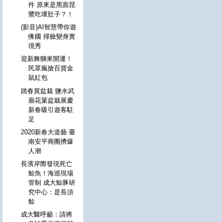
件 原來是黑面琵
鷺吃壞肚子？！
(影音)AI智慧帶你遊
佛國 掃臉變身實
境秀
迎新舞獅來開運！
民眾瘋搶百貨金
鼠紅包
踏春賞盆栽 鹽水武
廟花菓盆栽展慶
新春吸引遊客駐
足
2020新春大道藝 臺
南安平商圈擠爆
人潮
長濱岸際發現死亡
鯨魚！海巡現場
管制 成大鯨豚研
究中心：是長須
鯨
成大醫呼籲：請將