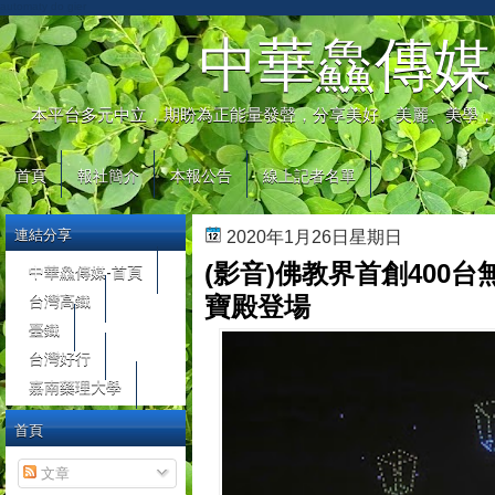
automaty do gier
中華鱻傳媒
本平台多元中立，期盼為正能量發聲，分享美好、美麗、美學，
首頁
報社簡介
本報公告
線上記者名單
連結分享
2020年1月26日星期日
(影音)佛教界首創400
中華鱻傳媒-首頁
台灣高鐵
寶殿登場
臺鐵
台灣好行
嘉南藥理大學
首頁
文章