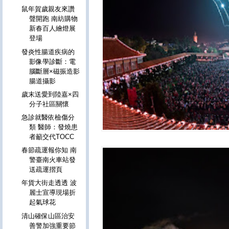
鼠年賀歲親友來讚
聲開跑 南紡購物
新春百人繪燈展
登場
發炎性腸道疾病的
影像學診斷：電
腦斷層×磁振造影
腸道攝影
歲末送愛到陸嘉×四
分子社區關懷
急診就醫依檢傷分
類 醫師：發燒患
者籲交代TOCC
春節疏運報你知 南
警臺南火車站發
送疏運摺頁
年貨大街走透透 波
麗士宣導現場折
起氣球花
清山確保山區治安
善警加強重要節