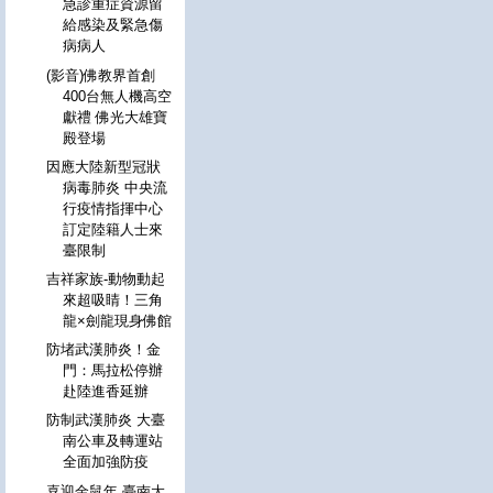
急診重症資源留
給感染及緊急傷
病病人
(影音)佛教界首創
400台無人機高空
獻禮 佛光大雄寶
殿登場
因應大陸新型冠狀
病毒肺炎 中央流
行疫情指揮中心
訂定陸籍人士來
臺限制
吉祥家族-動物動起
來超吸睛！三角
龍×劍龍現身佛館
防堵武漢肺炎！金
門：馬拉松停辦
赴陸進香延辦
防制武漢肺炎 大臺
南公車及轉運站
全面加強防疫
喜迎金鼠年 臺南大