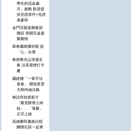
學生的流金歲
月」啟動 歡迎提
供見證原件×見證
者參與
金門宗親返鄉春節
聯誼 席開百桌凝
聚鄉情
新春藏經樓祈願 從
「心」出發
春節佛光山浪漫走
春 法喜賞燈打卡
趣
藏經樓「一筆字法
座會」 體悟星雲
大師內涵法義
林試所技術影片
「癒見醇香土肉
桂」、「發蕨」
正式上線
高雄榮民臺南分院
關懷社區一起來