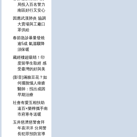
局投入百名警力
南區好行又安心
因應武漢肺炎 協調
大賣場與工廠口
罩供給
春節急診暴量發燒
逾5成 氣溫驟降
須保暖
藏經樓超吸睛！印
度留學生取經 感
受臺灣的好與美
(影音)滿臉豆花？如
何擺脫惱人痤瘡
醫師：找出成因
早期治療
社會有愛互相扶助
遠百×樂檸攜手南
市府寒冬送暖
玉井慈濟慈警會拜
年喜洋洋 分局警
長犯罪預防宣導