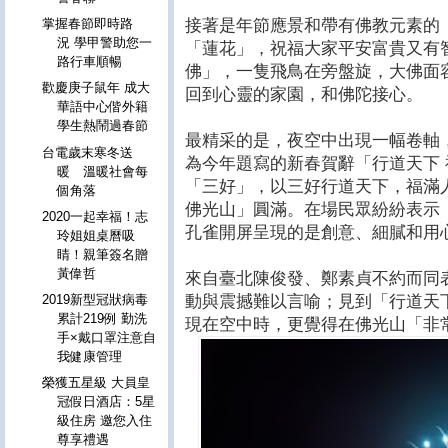
接著是年節應景和帶有佛教元素的
掌握春節即時路
況 學甲警助您一
「蓮花」，祝福大家平安富貴又有
路行車順暢
佛」，一隻飛鳥在旁盤旋，大佛面
歡慶庚子鼠年 成大
回到心靈的家園，和佛陀接心。
華語中心偕外籍
學生熱鬧過春節
最精采的是，夜空中出現一幅卷軸
台電歲末寒冬送
為今年題寫的新春賀辭「行道天下
暖 溫暖社會每
「三好」，以三好行道天下，福滿
個角落
佛光山」圓滿。在場民眾紛紛表示
2020一起幸福！志
孔雀開屏呈現的是創意、細膩和用
玲姐姐桌曆吸
睛！親筆簽名贈
黃偉哲
來自臺北陳俊發、鄭素貞不約而同
動與震撼難以言喻；見到「行道天
2019新型冠狀病毒
累計219例 勤洗
現在空中時，更覺得在佛光山「非
手×戴口罩注意自
我健康管理
榮獲五星級 大員皇
冠假日酒店：5星
級住房 邀您入住
尊享禮遇