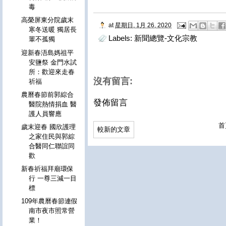
毒
高榮屏東分院歲末
at
星期日, 1月 26, 2020
寒冬送暖 獨居長
Labels:
新聞總覽-文化宗教
輩不孤獨
迎新春浯島媽祖平
安鹽祭 金門水試
所：歡迎來走春
沒有留言:
祈福
農曆春節前郭綜合
發佈留言
醫院熱情捐血 醫
護人員響應
首
歲末迎春 國欣護理
較新的文章
之家住民與郭綜
合醫同仁聯誼同
歡
新春祈福拜廟環保
行 一尊三減一目
標
109年農曆春節連假
南市夜市照常營
業！