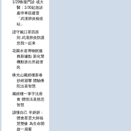
1/29恢復門診 成大
醫：1/30起急診
處停車區建置
「武漢肺炎檢疫
站」
謹守戴口罩四原
則 武漢肺炎防護
您我一起來
花園水道博物館服
務新據點 新化警
機動派出所超便
民
佛光山藏經樓新春
抄經迴響 體驗佛
陀法喜智慧
藏經樓一筆字法座
會 體悟法喜慈悲
智慧
讀懂自己 辛妍妍：
體會星雲大師福
慧雙修 為生命開
啟一扇窗