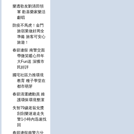
樂透歌友劉清田領
軍 歡喜榮家樂活
獻唱
防疫不馬虎！金門
旅宿業做好周全
準備 旅客可安心
旅遊！
春節連假 南警交面
帶微笑暖心拜年
大Fun送 深獲市
民好評
國宅社區力推環境
教育 種子學堂在
都市萌芽
春節清運總動員 維
護環保環境整潔
失智79歲老翁兌獎
刮刮樂迷途走失
警1小時內迅速找
回
春節連假南警六分