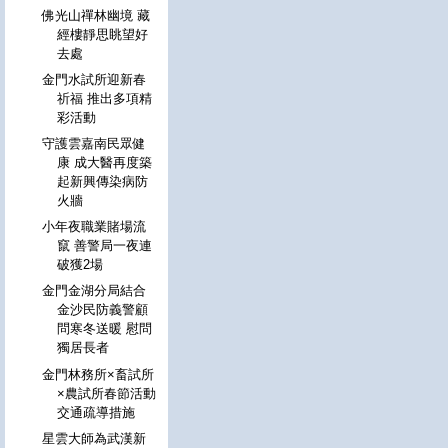
佛光山禪林幽境 藏
經樓靜思眺望好
去處
金門水試所迎新春
祈福 推出多項精
彩活動
守護雲嘉南民眾健
康 成大醫再度築
起新興傳染病防
火牆
小年夜職業賭場流
竄 善警局一夜連
破獲2場
金門金湖分局結合
金沙民防義警顧
問寒冬送暖 慰問
獨居長者
金門林務所×畜試所
×農試所春節活動
交通疏導措施
星雲大師為武漢新