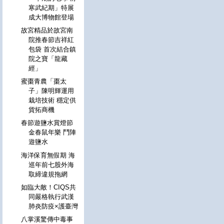
寒武紀期」特展
成大博物館登場
故宮精品於故宮南
院推春節吉祥紅
包袋 首次結合鎮
院之寶「龍藏
經」
蜜棗青農「棗太
子」陳明輝運用
栽培技術 穩定供
貨拓商機
春節遊鹽水賞燈節
金春鼠年樂 鬥陣
遊鹽水
海洋保育無假期 海
巡年前七股外海
取締違規拖網
如臨大敵！CIQS共
同嚴格執行武漢
肺炎防疫×護臺灣
八掌溪驚傳中毒事