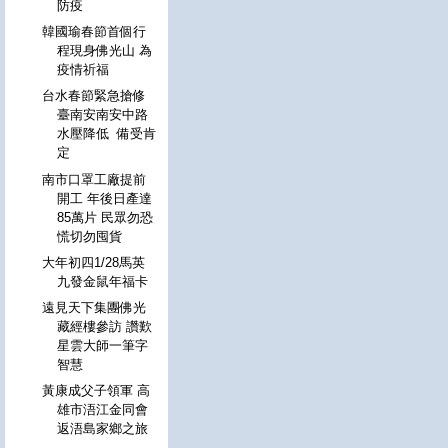
防疫
韓國瑜春節首個行
程現身佛光山 為
疫情祈福
台水春節緊急搶修
臺南安南安中路
水壓降低 備受肯
定
南市口罩工廠提前
開工 年後日產達
85萬片 民眾勿恐
慌切勿囤貨
大年初四1/28馬英
九發金鼠年福卡
遠見天下集團佛光
藏經樓參訪 讚歎
星雲大師一筆字
智慧
黃康成父子領軍 高
雄市浯江金同會
返浯島家鄉之旅