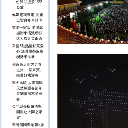
份津貼提前1/22
發放
你斷電我來電 波麗
士變身修車師傅
警榮一家親 榮服處
感謝東濱派所關
懷人瑞金英爺爺
采盟5動熱情點亮愛
心 溫暖桃榮服處
弱勢榮民眷
和逸飯店南方走春
之旅 「鼠來寶」
限量好禮迎春
寒冬送暖 大臺南區
天然氣贈春節年
菜關懷清寒榮民
眷
金門縣長楊鎮浯率
團親赴大同之家
賀年
臺灣省國際蘭馨×撒