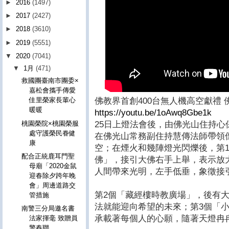
►
2016
(1497)
►
2017
(2427)
►
2018
(3610)
►
2019
(5551)
▼
2020
(7041)
▼
1月
(471)
救國團臺南市團委×
嘉松會攜手傳愛
佛教界首創400台無人機高空獻禮
佳里榮家長輩心
暖暖
https://youtu.be/1oAwq8Gbe1k
桃園榮院×桃園榮服
25日上燈法會後，由佛光山住持
處守護榮民眷健
在佛光山常務副住持慧傳法師帶領
康
空；在煙火和幾陣燈光閃爍後，第
配合正統鹿耳門聖
佛」，接引大佛右手上舉，表示放
母廟「2020金鼠
人間帶來光明，左手低垂，象徵接
迎春除夕跨年晚
會」周邊道路交
第2個「藏經樓時教廣場」，後有
管措施
法就能迎向希望的未來；第3個「
南警三分局邀名書
承載著每個人的心願，隨著天燈冉
法家揮毫 致贈員
警春聯