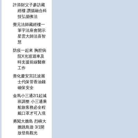
許添財父子參訪藏
經樓 讚揚融合科
技弘揚佛法
覺元法師藏經樓一
筆字法座會開示
星雲大師法喜智
慧
防疫一起來 胸腔病
院X光巡迴車及
時支援前線醫療
工作
善化慶安宮託波麗
士代保管香油錢
確保安全
金馬小三通2/1起減
班調整 小三通乘
船旅客務必全程
戴口罩才可入境
勇闖大膽島 烈嶼大
膽跳島遊 3/1開
放登島觀光