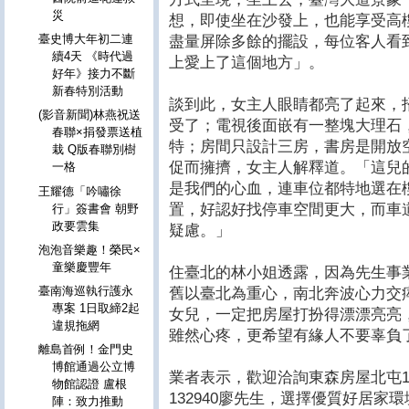
災
想，即使坐在沙發上，也能享受高
臺史博大年初二連
盡量屏除多餘的擺設，每位客人看
續4天 《時代過
上愛上了這個地方」。
好年》接力不斷
新春特別活動
談到此，女主人眼睛都亮了起來，
(影音新聞)林燕祝送
受了；電視後面嵌有一整塊大理石
春聯×捐發票送植
特；房間只設計三房，書房是開放
栽 Q版春聯別樹
促而擁擠，女主人解釋道。「這兒
一格
是我們的心血，連車位都特地選在
王耀德「吟嘯徐
置，好認好找停車空間更大，而車
行」簽書會 朝野
政要雲集
疑慮。」
泡泡音樂趣！榮民×
童樂慶豐年
住臺北的林小姐透露，因為先生事
臺南海巡執行護永
舊以臺北為重心，南北奔波心力交
專案 1日取締2起
女兒，一定把房屋打扮得漂漂亮亮
違規拖網
雖然心疼，更希望有緣人不要辜負
離島首例！金門史
博館通過公立博
業者表示，歡迎洽詢東森房屋北屯11期加盟
物館認證 盧根
132940廖先生，選擇優質好居家
陣：致力推動