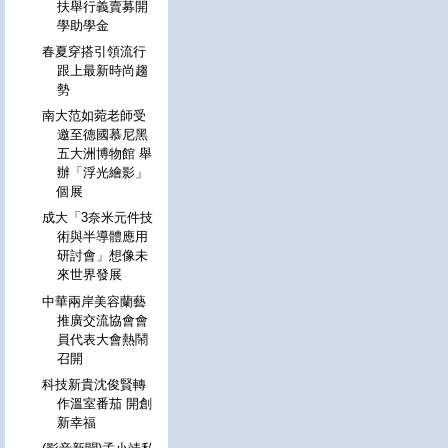
扶舉行義賣募開
學助學金
春夏穿搭引領流行
跟上最新時尚趨
勢
南大范如菀老師受
邀至德國慕尼黑
五大洲博物館 舉
辦「浮光繪影」
個展
成大「3奈米元件技
術與半導體應用
研討會」想像未
來世界發展
中華兩岸美容蘭藝
推廣交流協會會
員代表大會熱鬧
召開
科技新貴沈俊賢轉
作溫室番茄 開創
新幸福