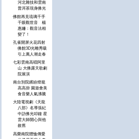
河北雜技和雲南
普洱茶現身佛光
佛館再見琉璃千手
千眼觀世音 楊
惠姍：觀音法相
變了！
孔雀開屏火花四射
佛館3D光雕秀吸
引上萬人潮走春
七彩雲南高唱阿里
山 大佛露天歌劇
院展演
南台別院繽紛燈籠
高高掛 園遊會美
食音樂人氣沸騰
大陸電視劇《天龍
八部》名導張紀
中訪佛光叩鐘 星
雲大師開心與他
敘舊
高榮南院體恤傳愛