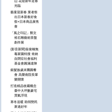
山 花迎新年走春
光臨
藝童迎新春 業者祭
出日本新春好食
祭×日本商品展售
會
「風之印記」鄭文
裕石雕藝術茶盤
創作展
(影音新聞)翁俊楠無
毒家園特搜 肯納
自閉症社會福利
基金會圓滿達陣
銀髮族歲末團圓餐
會 高榮南院長輩
樂開懷
打造精品收藏概念
臺中大坪數豪宅
買氣浮現
寒冬送暖 助弱勢民
衆過好年