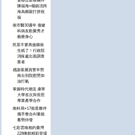
會聯合新春團拜
陳福海×楊鎮浯跨
海為鄉親打拼祝
福
南市醫30週年 復健
科病友歡聚秀才
藝療身心
民眾不要再搶購衛
生紙了！行政院
消保處出面調查
業者
感謝基層員警辛勞
南台別院慰勞加
油打氣
掌握時代潮流 康寧
大學首次與長照
專業產學合作
南科局×17衛星夥伴
攜手整合AI量能
蓄勢待發
七彩雲南相約臺灣
228佛館精彩登場