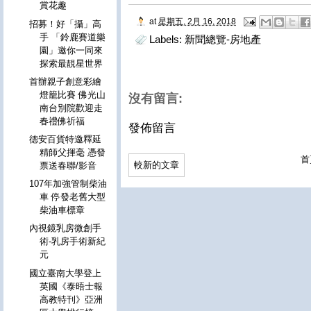
賞花趣
at
星期五, 2月 16, 2018
招募！好「攝」高
手 「鈴鹿賽道樂
Labels:
新聞總覽-房地產
園」邀你一同來
探索最靚星世界
首辦親子創意彩繪
燈籠比賽 佛光山
沒有留言:
南台別院歡迎走
春禮佛祈福
發佈留言
德安百貨特邀釋延
精師父揮毫 憑發
首
較新的文章
票送春聯/影音
107年加強管制柴油
車 停發老舊大型
柴油車標章
內視鏡乳房微創手
術-乳房手術新紀
元
國立臺南大學登上
英國《泰晤士報
高教特刊》亞洲