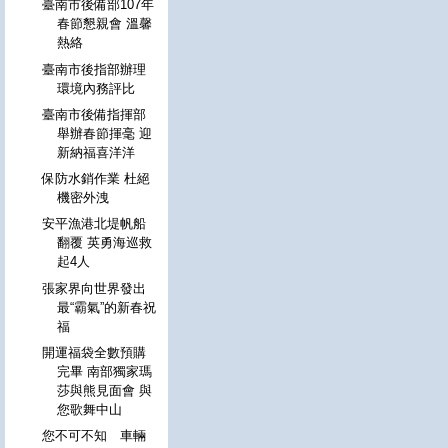
臺南市後備部107年
春節懇親會 溫馨
熱絡
臺南市後指部辦理
環境內務評比
臺南市後備指揮部
舉辦春節揮毫 迎
新納福喜洋洋
保防水銷作業 杜絕
機密外洩
安平漁港北堤帆船
翻覆 英勇海巡救
起4人
張家界向世界發出
最“霸氣”的新春祝
福
開運福袋全數預購
完畢 南部獨家瑪
莎與熊見面會 與
您歌舞中山
您不可不知 車輛