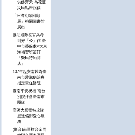
供佛齋天 為花蓮
災民點燈祝褔
「汪濟期頤回顧
展」桃園圖書館
展出
協助退除役官兵考
到好「公」作 臺
中市榮服處×大東
海補習班簽訂
「榮民特約商
店」
107年起安南醫為臺
南市愛滋病治療
指定責任醫院
臺南平安祝福 南台
別院拜會臺南市
團隊
高師大反毒特攻隊
挺進偏鄉愛心服
務
(影音)南區旅台金同