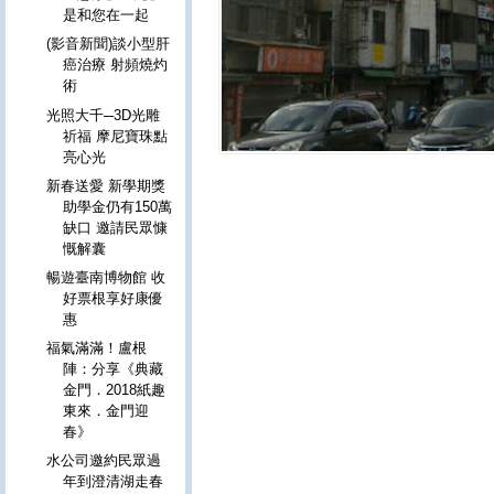
是和您在一起
(影音新聞)談小型肝
癌治療 射頻燒灼
術
光照大千─3D光雕
祈福 摩尼寶珠點
亮心光
新春送愛 新學期獎
助學金仍有150萬
缺口 邀請民眾慷
慨解囊
暢遊臺南博物館 收
好票根享好康優
惠
福氣滿滿！盧根
陣：分享《典藏
金門．2018紙趣
東來．金門迎
春》
水公司邀約民眾過
年到澄清湖走春