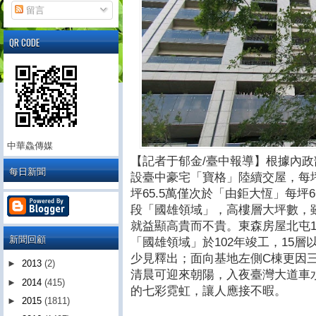
留言
QR CODE
中華鱻傳媒
【記者于郁金/臺中報導】根據內
每日新聞
設臺中豪宅「寶格」陸續交屋，每坪單
坪65.5萬僅次於「由鉅大恆」每坪
段「國雄領域」，高樓層大坪數，雖然
就益顯高貴而不貴。東森房屋北屯
新聞回顧
「國雄領域」於102年竣工，15
少見釋出；面向基地左側C棟更因
►
2013
(2)
清晨可迎來朝陽，入夜臺灣大道車
►
2014
(415)
的七彩霓虹，讓人應接不暇。
►
2015
(1811)