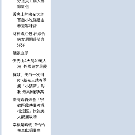
分送員工病人春
節紅包
舌尖上的佛光大道
百攤小吃滿足走
春遊客味蕾
財神送紅包 郭綜合
病友眉開眼笑喜
洋洋
淺談血尿
佛光山4天湧40萬人
潮 外國遊客最愛
抗皺、美白一次到
位?新光三越春季
瘋「小清新」彩
妝 最高回饋5萬
臺灣嘉義燈會「宗
教區藏傳佛教嘎
檔燈區」旗袍美
人靓麗吸睛
幸福是啥物 澎恰恰
領軍獻唱佛曲