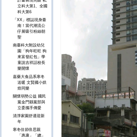
計畫表現亮眼 私
立科大第1、全國
科大第6
「XX」標誌現身臺
南！當代潮流公
仔展吸引粉絲朝
聖
南臺科大附設幼兒
園「狗年旺旺 狗
來富發紅包」學
童說吉祥話校長
樂開懷
嘉藥大食品系寒冬
送暖 文賢國小烘
焙同樂
關懷弱勢公益 國民
黨金門縣黨部與
立委攜手傳愛
清淨家園舒適迎新
年
寒冬佳節倍思親
「惠康」「總」