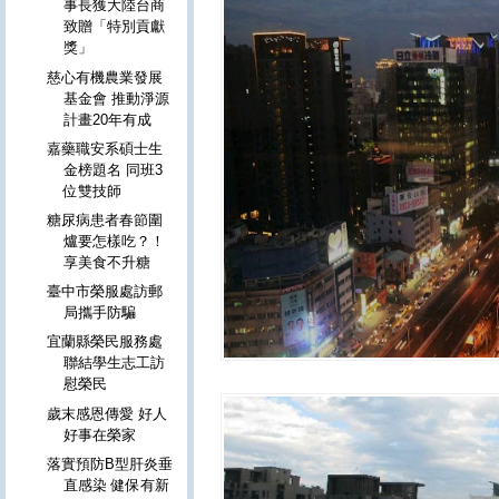
事長獲大陸台商
致贈「特別貢獻
獎」
慈心有機農業發展
基金會 推動淨源
計畫20年有成
嘉藥職安系碩士生
金榜題名 同班3
位雙技師
糖尿病患者春節圍
爐要怎樣吃？！
享美食不升糖
臺中市榮服處訪郵
局攜手防騙
宜蘭縣榮民服務處
聯結學生志工訪
慰榮民
歲末感恩傳愛 好人
好事在榮家
落實預防B型肝炎垂
直感染 健保有新