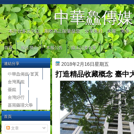
automaty do gier
中華鱻傳媒
本平台多元中立，期盼為正能量發聲，分享美好、美麗、美學，
首頁
報社簡介
本報公告
線上記者名單
連結分享
2018年2月16日星期五
打造精品收藏概念 臺中
中華鱻傳媒-首頁
台灣高鐵
臺鐵
台灣好行
嘉南藥理大學
首頁
文章