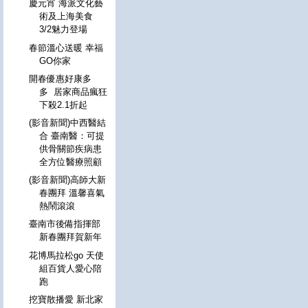
慶元宵 海派文化藝
術及上海美食
3/2魅力登場
春節溫心送暖 幸福
GO你家
開春優惠好康多
多 居家商品瘋狂
下殺2.1折起
(影音新聞)中西醫結
合 臺南醫：可提
供骨關節疾病患
全方位醫療照顧
(影音新聞)高師大新
春團拜 溫馨喜氣
熱鬧滾滾
臺南市後備指揮部
新春團拜賀新年
花博馬拉松go 天使
組百貨人愛心陪
跑
挖寶散播愛 新北家