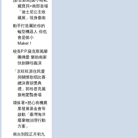
(影音新聞)孟小靖私
藏寶貝×南部首場
「迪士尼公主收
藏展」現身臺南
動手打造屬於你的
輪型機器人 你也
會是個小
Maker！
校長P.P.薩克斯風樂
團傳愛 樂助南家
扶劍獅埕義演
「京旺旺原住民愛
與關懷歌唱比賽
總決賽頒獎典
禮」郭玲君亮麗
旗袍驚豔會場
環保署×慈心有機農
業發展基金會等
啟動「臺灣海洋
廢棄物治理行動
方案」
南台別院正月初九