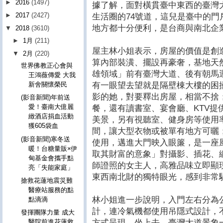
►
2016
(1497)
據了解，面對橫貫臺中東西的臺灣
►
2017
(2427)
生活圈的74號道，這兒是臺中的
地方都十分便利，是台商與南北企
▼
2018
(3610)
►
1月
(211)
屋主林小姐表示，房屋的價值是創
▼
2月
(220)
算內部裝潢、擺設再豪奢，基地天
世界佛教正心會與
雄領域」前有臺灣大道、後有朝馬
王鴻薇傳愛 大我
有一眼望去望就是隔壁棟大樓的困
新舍關懷榮民
影的她，對要釋出房屋，相當不捨
(影音新聞)年前送
愛！臺南大億麗
餐，還有讀書室、宴會廳、KTV提
緻酒店捐血活動
美景，另有視聽室、健身房等使用
獲605袋血
間，讓大型衣物或被單有地方可曬
(影音新聞)寒冬送
使用，邁進大門映入眼簾，是一座
暖！台糖量販×伊
取其財富的意象」對攝影、插花、
甸基金會攜手點
師證照的女主人，高雅品味立即顯
亮「失能家庭」
東西南北財的獨特眼光，感到非常
搶救花蓮地震災難
醫療站服務的點
林小姐進一步說明，入門左右分為
點滴滴
計，連冷氣機都使用吊隱式設計，
發揮團隊力量 成大
方式呈現，坐上去，臺灣大道景象
醫院前進花蓮救