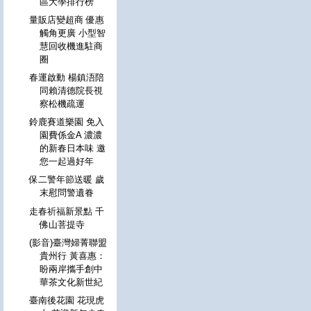
區大學排行榜
量販店變超商 優惠
觸角更廣 小型智
慧回收機進駐商
圈
春運啟動 楊鎮浯陪
同賴清德院長視
察松機疏運
鈴鹿賽道樂園 免入
園費係金A 濃濃
的新春日本味 邀
您一起過好年
保二警年節送暖 歲
末慰問警遺眷
走春祈福新景點 千
佛山菩提寺
(影音)臺灣婦菁聯盟
貴州行 黃喜惠：
盼兩岸攜手創中
華茶文化新世紀
臺南後花園 花現虎