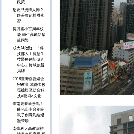
政策
想要浪漫情人節？
跟著買絕對甜蜜
蜜
長興國小百周年校
慶 學生高鐵站擊
鼓同樂
成大AI啟動！「科
技部人工智慧生
技醫療創新研究
中心」跨域創新
揭牌
2018臺灣嘉義燈會
宗教區-藏傳佛教
嘎檔燈區結合科
技×藝術×文化
臺南走春新景點！
佛光山南台別院
親子創意彩繪燈
籠登場
南臺科大高教深耕