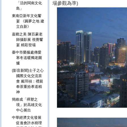
場參觀為準)
「活的閩南文化
島」
東南亞新年文化饗
宴 《圓夢之地 建
立自新》
嘉鄉之美 陳百豪老
師攝影展 視覺饗
宴 精彩登場
臺中市榮服處傳愛
寒冬送暖獨老圍
爐
(影音新聞)士子之心
國際文化交流茶
會 戴羽禎：禮親
奉茶重拾孝道精
神
簡維成「禪塑之
境」於高雄文化
中心展出
中華經濟文化發展
促進會許水樹理