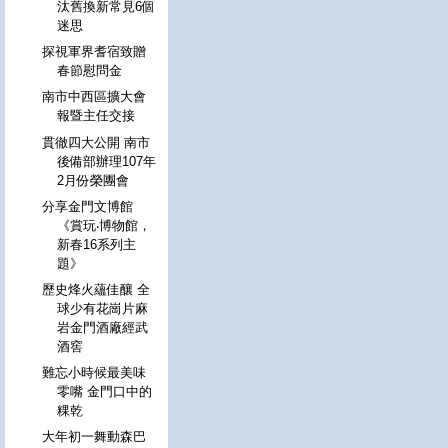
汰舊換新常見6個
迷思
探視軍界耆宿致贈
春節慰問金
南市中西區擴大會
報暨主任交接
貫徹四大公開 南市
後備部辦理107年
2月份榮團會
分享金門文博館
《賞玩‧博物館，
新春16系列主
題》
歷史烽火蘊佳釀 全
球少有花崗片麻
岩金門酒廠經武
酒窖
難忘小時候最美味
零嘴 金門口中的
粿乾
大年初一舞動森巴