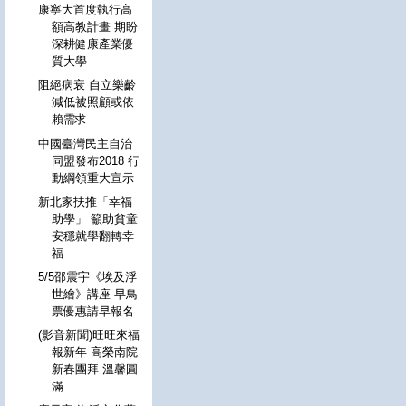
康寧大首度執行高
額高教計畫 期盼
深耕健康產業優
質大學
阻絕病衰 自立樂齡
減低被照顧或依
賴需求
中國臺灣民主自治
同盟發布2018 行
動綱領重大宣示
新北家扶推「幸福
助學」 籲助貧童
安穩就學翻轉幸
福
5/5邵震宇《埃及浮
世繪》講座 早鳥
票優惠請早報名
(影音新聞)旺旺來福
報新年 高榮南院
新春團拜 溫馨圓
滿