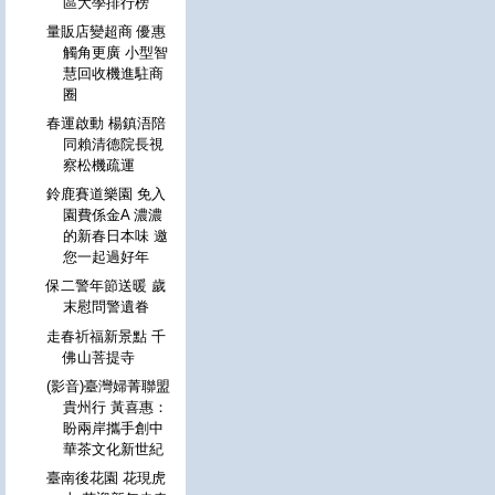
區大學排行榜
量販店變超商 優惠
觸角更廣 小型智
慧回收機進駐商
圈
春運啟動 楊鎮浯陪
同賴清德院長視
察松機疏運
鈴鹿賽道樂園 免入
園費係金A 濃濃
的新春日本味 邀
您一起過好年
保二警年節送暖 歲
末慰問警遺眷
走春祈福新景點 千
佛山菩提寺
(影音)臺灣婦菁聯盟
貴州行 黃喜惠：
盼兩岸攜手創中
華茶文化新世紀
臺南後花園 花現虎