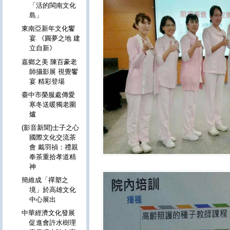
「活的閩南文化
島」
東南亞新年文化饗
宴 《圓夢之地 建
立自新》
嘉鄉之美 陳百豪老
師攝影展 視覺饗
宴 精彩登場
臺中市榮服處傳愛
寒冬送暖獨老圍
爐
(影音新聞)士子之心
國際文化交流茶
會 戴羽禎：禮親
奉茶重拾孝道精
神
簡維成「禪塑之
境」於高雄文化
中心展出
中華經濟文化發展
促進會許水樹理