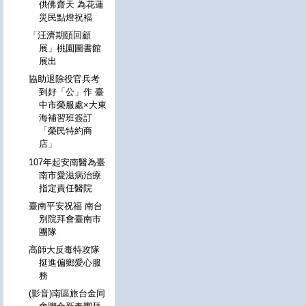
供佛齋天 為花蓮
災民點燈祝褔
「汪濟期頤回顧
展」桃園圖書館
展出
協助退除役官兵考
到好「公」作 臺
中市榮服處×大東
海補習班簽訂
「榮民特約商
店」
107年起安南醫為臺
南市愛滋病治療
指定責任醫院
臺南平安祝福 南台
別院拜會臺南市
團隊
高師大反毒特攻隊
挺進偏鄉愛心服
務
(影音)南區旅台金同