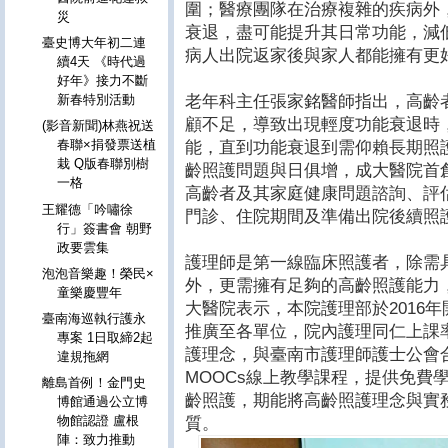
圍；醫療團隊在治療複雜的疾病外
災
衰退，盡可能提升其日常功能，減
臺史博大年初二連
病人出院返家後與家人都能擁有更
續4天 《時代過
好年》接力不斷
老年科主任張家銘醫師指出，高齡
新春特別活動
顧不足，導致出現輕度功能衰退時
(影音新聞)林燕祝送
春聯×捐發票送植
能，直到功能衰退到需仰賴長期照
栽 Q版春聯別樹
齡照護問題與日俱增，成大醫院首
一格
高齡者及其家庭健康問題諮詢、評
王耀德「吟嘯徐
門診、住院期間及準備出院後續照
行」簽書會 朝野
政要雲集
護理師是第一線臨床照護者，除需
泡泡音樂趣！榮民×
外，更需擁有足夠的高齡照護能力
童樂慶豐年
大醫院表示，本院護理部於2016
臺南海巡執行護永
推廣至各單位，院內護理同仁上課
專案 1日取締2起
護理念，與臺南市護理師護士公會
違規拖網
MOOCs線上教學課程，提供免費
離島首例！金門史
齡照護，期能將高齡照護理念與實
博館通過公立博
物館認證 盧根
質。
陣：致力推動