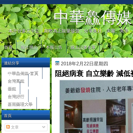
automaty do gier
中華鱻傳媒
本平台多元中立，期盼為正能量發聲，分享美好、美麗、美學，
首頁
報社簡介
本報公告
線上記者名單
連結分享
2018年2月22日星期四
阻絕病衰 自立樂齡 減
中華鱻傳媒-首頁
台灣高鐵
臺鐵
台灣好行
嘉南藥理大學
首頁
文章