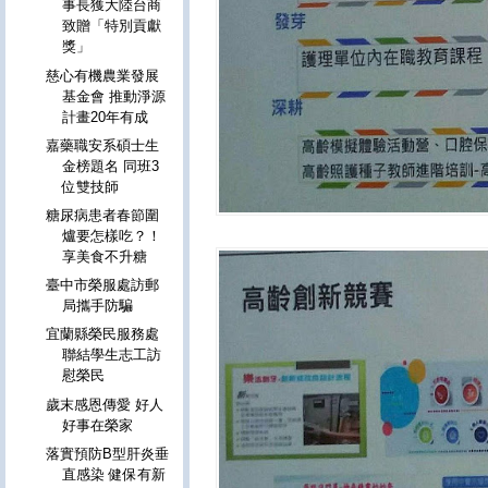
事長獲大陸台商
致贈「特別貢獻
獎」
慈心有機農業發展
基金會 推動淨源
計畫20年有成
嘉藥職安系碩士生
金榜題名 同班3
位雙技師
糖尿病患者春節圍
爐要怎樣吃？！
享美食不升糖
臺中市榮服處訪郵
局攜手防騙
宜蘭縣榮民服務處
聯結學生志工訪
慰榮民
歲末感恩傳愛 好人
好事在榮家
落實預防B型肝炎垂
直感染 健保有新