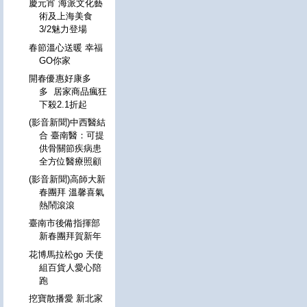
慶元宵 海派文化藝
術及上海美食
3/2魅力登場
春節溫心送暖 幸福
GO你家
開春優惠好康多
多 居家商品瘋狂
下殺2.1折起
(影音新聞)中西醫結
合 臺南醫：可提
供骨關節疾病患
全方位醫療照顧
(影音新聞)高師大新
春團拜 溫馨喜氣
熱鬧滾滾
臺南市後備指揮部
新春團拜賀新年
花博馬拉松go 天使
組百貨人愛心陪
跑
挖寶散播愛 新北家