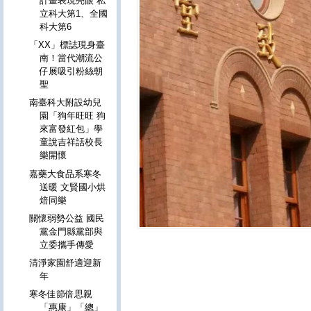
計畫表現亮眼 私
立科大第1、全國
科大第6
「XX」標誌現身臺
南！當代潮流公
仔展吸引粉絲朝
聖
南臺科大附設幼兒
園「狗年旺旺 狗
來富發紅包」學
童說吉祥話校長
樂開懷
嘉藥大食品系寒冬
送暖 文賢國小烘
焙同樂
關懷弱勢公益 國民
黨金門縣黨部與
立委攜手傳愛
清淨家園舒適迎新
年
寒冬佳節倍思親
「惠康」「總」