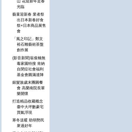
山 花迎新年走春
光臨
藝童迎新春 業者祭
出日本新春好食
祭×日本商品展售
會
「風之印記」鄭文
裕石雕藝術茶盤
創作展
(影音新聞)翁俊楠無
毒家園特搜 肯納
自閉症社會福利
基金會圓滿達陣
銀髮族歲末團圓餐
會 高榮南院長輩
樂開懷
打造精品收藏概念
臺中大坪數豪宅
買氣浮現
寒冬送暖 助弱勢民
衆過好年