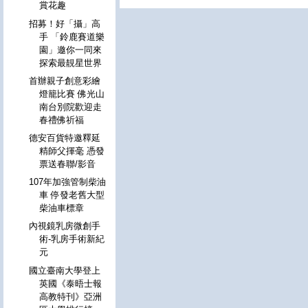
賞花趣
招募！好「攝」高
手 「鈴鹿賽道樂
園」邀你一同來
探索最靚星世界
首辦親子創意彩繪
燈籠比賽 佛光山
南台別院歡迎走
春禮佛祈福
德安百貨特邀釋延
精師父揮毫 憑發
票送春聯/影音
107年加強管制柴油
車 停發老舊大型
柴油車標章
內視鏡乳房微創手
術-乳房手術新紀
元
國立臺南大學登上
英國《泰晤士報
高教特刊》亞洲