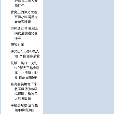
分送員工病人春
節紅包
舌尖上的佛光大道
百攤小吃滿足走
春遊客味蕾
財神送紅包 郭綜合
病友眉開眼笑喜
洋洋
淺談血尿
佛光山4天湧40萬人
潮 外國遊客最愛
抗皺、美白一次到
位?新光三越春季
瘋「小清新」彩
妝 最高回饋5萬
臺灣嘉義燈會「宗
教區藏傳佛教嘎
檔燈區」旗袍美
人靓麗吸睛
幸福是啥物 澎恰恰
領軍獻唱佛曲