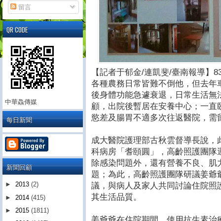
留言
QR CODE
【記者于郁金/連凱斐/臺南報導】
各種農務日常皆難不倒他，但去年
後身體功能急遽衰退，日常生活無
中華鱻傳媒
顧，出院後暫居在安養中心；一直
慾差及腸胃不適多次往返醫院，需
每日新聞
成大醫院護理部古秋雲督導長說，
科病房「耆頤圓」，高齡照護團隊
除感染問題外，還有營養不良、肌
新聞回顧
題；為此，高齡照護團隊研議姜爺
►
2013
(2)
議，與病人及家人共同討論住院照
其生活品質。
►
2014
(415)
►
2015
(1811)
姜爺爺在住院期間，使用抗生素治