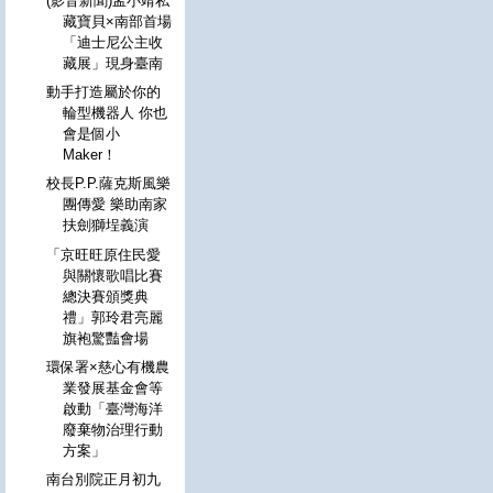
(影音新聞)孟小靖私
藏寶貝×南部首場
「迪士尼公主收
藏展」現身臺南
動手打造屬於你的
輪型機器人 你也
會是個小
Maker！
校長P.P.薩克斯風樂
團傳愛 樂助南家
扶劍獅埕義演
「京旺旺原住民愛
與關懷歌唱比賽
總決賽頒獎典
禮」郭玲君亮麗
旗袍驚豔會場
環保署×慈心有機農
業發展基金會等
啟動「臺灣海洋
廢棄物治理行動
方案」
南台別院正月初九