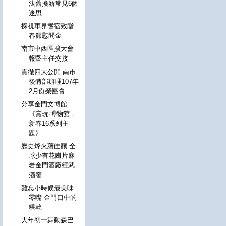
汰舊換新常見6個
迷思
探視軍界耆宿致贈
春節慰問金
南市中西區擴大會
報暨主任交接
貫徹四大公開 南市
後備部辦理107年
2月份榮團會
分享金門文博館
《賞玩‧博物館，
新春16系列主
題》
歷史烽火蘊佳釀 全
球少有花崗片麻
岩金門酒廠經武
酒窖
難忘小時候最美味
零嘴 金門口中的
粿乾
大年初一舞動森巴