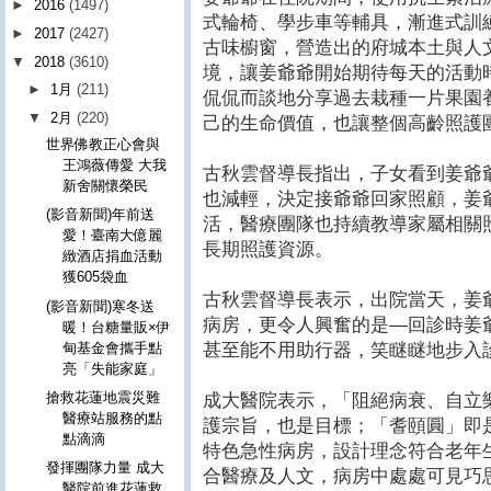
►
2016
(1497)
式輪椅、學步車等輔具，漸進式訓
►
2017
(2427)
古味櫥窗，營造出的府城本土與人
▼
2018
(3610)
境，讓姜爺爺開始期待每天的活動
►
1月
(211)
侃侃而談地分享過去栽種一片果園
▼
2月
(220)
己的生命價值，也讓整個高齡照護
世界佛教正心會與
王鴻薇傳愛 大我
古秋雲督導長指出，子女看到姜爺
新舍關懷榮民
也減輕，決定接爺爺回家照顧，姜
(影音新聞)年前送
活，醫療團隊也持續教導家屬相關
愛！臺南大億麗
長期照護資源。
緻酒店捐血活動
獲605袋血
古秋雲督導長表示，出院當天，姜
(影音新聞)寒冬送
病房，更令人興奮的是—回診時姜
暖！台糖量販×伊
甸基金會攜手點
甚至能不用助行器，笑瞇瞇地步入
亮「失能家庭」
搶救花蓮地震災難
成大醫院表示，「阻絕病衰、自立
醫療站服務的點
護宗旨，也是目標；「耆頤圓」即
點滴滴
特色急性病房，設計理念符合老年
發揮團隊力量 成大
合醫療及人文，病房中處處可見巧
醫院前進花蓮救