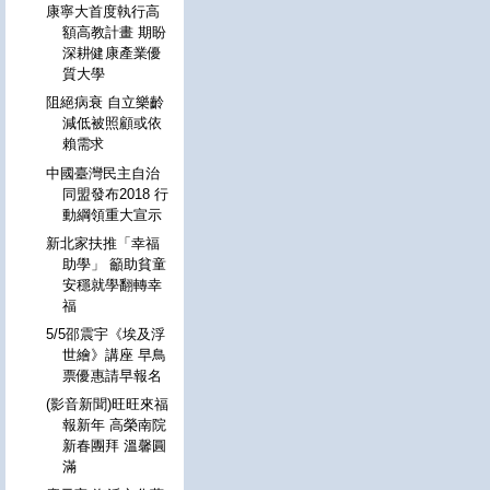
康寧大首度執行高
額高教計畫 期盼
深耕健康產業優
質大學
阻絕病衰 自立樂齡
減低被照顧或依
賴需求
中國臺灣民主自治
同盟發布2018 行
動綱領重大宣示
新北家扶推「幸福
助學」 籲助貧童
安穩就學翻轉幸
福
5/5邵震宇《埃及浮
世繪》講座 早鳥
票優惠請早報名
(影音新聞)旺旺來福
報新年 高榮南院
新春團拜 溫馨圓
滿