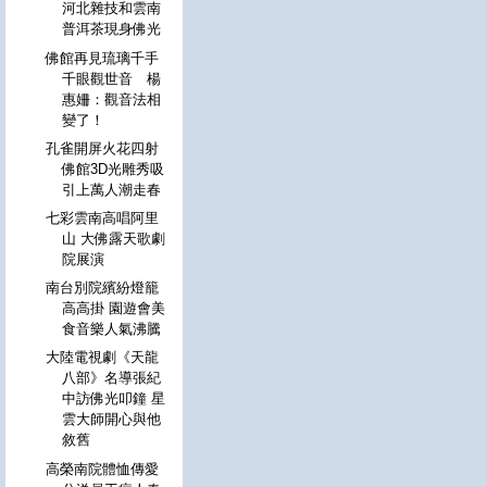
河北雜技和雲南
普洱茶現身佛光
佛館再見琉璃千手
千眼觀世音 楊
惠姍：觀音法相
變了！
孔雀開屏火花四射
佛館3D光雕秀吸
引上萬人潮走春
七彩雲南高唱阿里
山 大佛露天歌劇
院展演
南台別院繽紛燈籠
高高掛 園遊會美
食音樂人氣沸騰
大陸電視劇《天龍
八部》名導張紀
中訪佛光叩鐘 星
雲大師開心與他
敘舊
高榮南院體恤傳愛