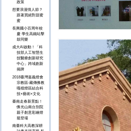
政策
想要浪漫情人節？
跟著買絕對甜蜜
蜜
長興國小百周年校
慶 學生高鐵站擊
鼓同樂
成大AI啟動！「科
技部人工智慧生
技醫療創新研究
中心」跨域創新
揭牌
2018臺灣嘉義燈會
宗教區-藏傳佛教
嘎檔燈區結合科
技×藝術×文化
臺南走春新景點！
佛光山南台別院
親子創意彩繪燈
籠登場
南臺科大高教深耕