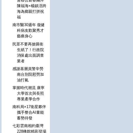
會聯合新春團拜
陳福海×楊鎮浯跨
海為鄉親打拼祝
福
南市醫30週年 復健
科病友歡聚秀才
藝療身心
民眾不要再搶購衛
生紙了！行政院
消保處出面調查
業者
感謝基層員警辛勞
南台別院慰勞加
油打氣
掌握時代潮流 康寧
大學首次與長照
專業產學合作
南科局×17衛星夥伴
攜手整合AI量能
蓄勢待發
七彩雲南相約臺灣
228佛館精彩登場