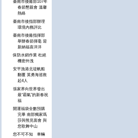
臺南市後備部107年
春節懇親會 溫馨
熱絡
臺南市後指部辦理
環境內務評比
臺南市後備指揮部
舉辦春節揮毫 迎
新納福喜洋洋
保防水銷作業 杜絕
機密外洩
安平漁港北堤帆船
翻覆 英勇海巡救
起4人
張家界向世界發出
最“霸氣”的新春祝
福
開運福袋全數預購
完畢 南部獨家瑪
莎與熊見面會 與
您歌舞中山
您不可不知 車輛