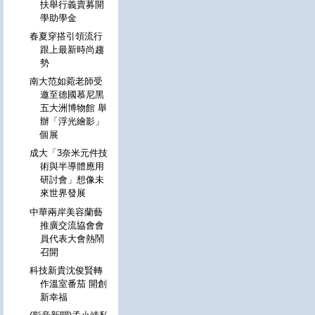
扶舉行義賣募開
學助學金
春夏穿搭引領流行
跟上最新時尚趨
勢
南大范如菀老師受
邀至德國慕尼黑
五大洲博物館 舉
辦「浮光繪影」
個展
成大「3奈米元件技
術與半導體應用
研討會」想像未
來世界發展
中華兩岸美容蘭藝
推廣交流協會會
員代表大會熱鬧
召開
科技新貴沈俊賢轉
作溫室番茄 開創
新幸福