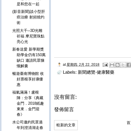
是和您在一起
(影音新聞)談小型肝
癌治療 射頻燒灼
術
光照大千─3D光雕
祈福 摩尼寶珠點
亮心光
新春送愛 新學期獎
助學金仍有150萬
缺口 邀請民眾慷
at
星期四, 2月 22, 2018
慨解囊
Labels:
新聞總覽-健康醫藥
暢遊臺南博物館 收
好票根享好康優
惠
福氣滿滿！盧根
沒有留言:
陣：分享《典藏
金門．2018紙趣
發佈留言
東來．金門迎
春》
水公司邀約民眾過
首
較新的文章
年到澄清湖走春