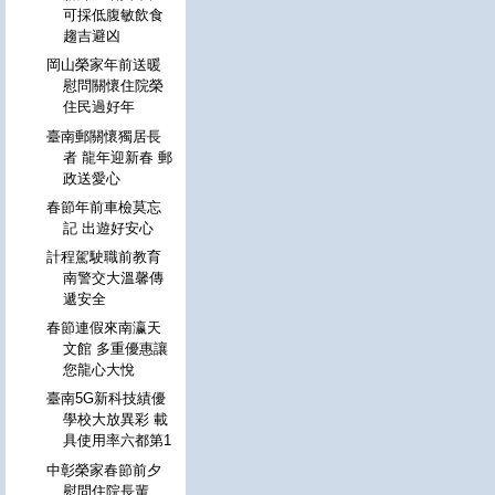
可採低腹敏飲食
趨吉避凶
岡山榮家年前送暖
慰問關懷住院榮
住民過好年
臺南郵關懷獨居長
者 龍年迎新春 郵
政送愛心
春節年前車檢莫忘
記 出遊好安心
計程駕駛職前教育
南警交大溫馨傳
遞安全
春節連假來南瀛天
文館 多重優惠讓
您龍心大悅
臺南5G新科技績優
學校大放異彩 載
具使用率六都第1
中彰榮家春節前夕
慰問住院長輩