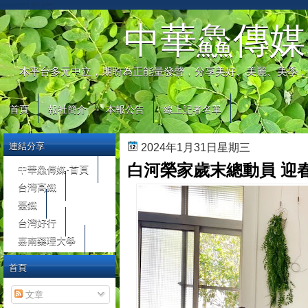
automaty do gier
中華鱻傳媒
本平台多元中立，期盼為正能量發聲，分享美好、美麗、美學，
首頁
報社簡介
本報公告
線上記者名單
連結分享
2024年1月31日星期三
白河榮家歲末總動員 迎
中華鱻傳媒-首頁
台灣高鐵
臺鐵
台灣好行
嘉南藥理大學
首頁
文章