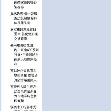
南榮家住民暖心
迎春節
歲末送暖 臺中榮服
處訪慰關懷偏鄉
年長榮民眷
安定東路東延首日
通車 善化警加強
交通疏導
臺南燈會搶先開
跑！臺南400系列
特展×手作體驗台
南新天地獨家亮
相
頭戴神秘犬馬面具
雙匪搶銀 南警逼
真防搶嚇傻路人
南臺科大師生與左
鎮居民齊迎新春
創作地區特色版
印春聯
快樂志工行善隊受