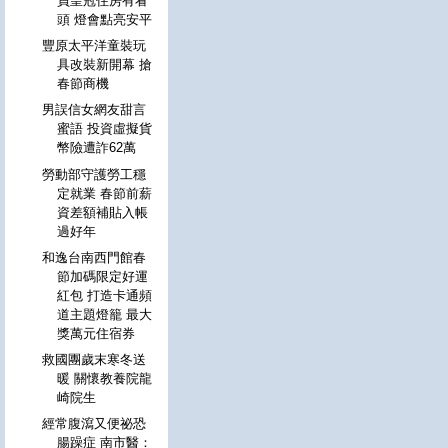
員皇冠住房有看
頭 燈會點亮安平
豐原太平洋童裝玩
具改裝新開幕 搶
春節商機
男誤信女網友甜言
蜜語 投資虛擬貨
幣險遭詐62萬
勞動部守護勞工穩
定就業 春節前薪
資差額補貼入帳
過好年
和逸台南西門館春
節加碼限定好運
紅包 打造卡通頻
道主題燈籠 最大
獎萬元住宿券
救國團歲末寒冬送
暖 關懷教養院龍
崎院生
經常腹瀉又便祕恐
腸躁症 南市醫：