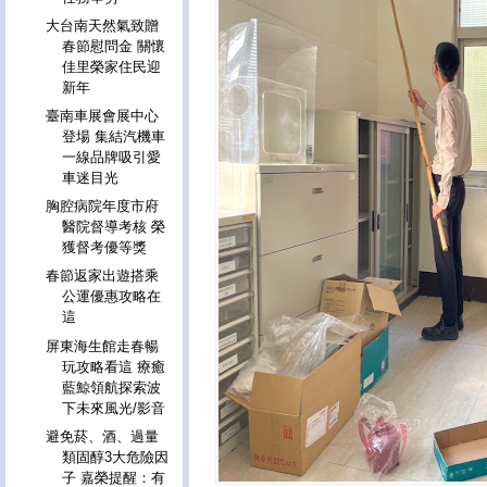
大台南天然氣致贈
春節慰問金 關懷
佳里榮家住民迎
新年
臺南車展會展中心
登場 集結汽機車
一線品牌吸引愛
車迷目光
胸腔病院年度市府
醫院督導考核 榮
獲督考優等獎
春節返家出遊搭乘
公運優惠攻略在
這
屏東海生館走春暢
玩攻略看這 療癒
藍鯨領航探索波
下未來風光/影音
避免菸、酒、過量
類固醇3大危險因
子 嘉榮提醒：有