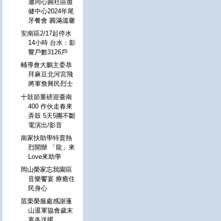
邀同心圓社區復
健中心2024年尾
牙餐會 圓滿溫馨
安南區2/17起停水
14小時 台水：影
響戶數3126戶
輔導會大鵬主委恭
拜麻豆北河宮飛
將軍詹興民烈士
十鼓節重磅迎臺南
400 作伙走春來
弄鼓 5天5團不斷
電演出/影音
南家扶助學特賣熱
烈開辦 「龍」來
Love來助學
岡山榮家忘我園區
音樂饗宴 療癒住
民身心
苗栗榮服處感謝蓬
山退軍協會歲末
寒冬送暖