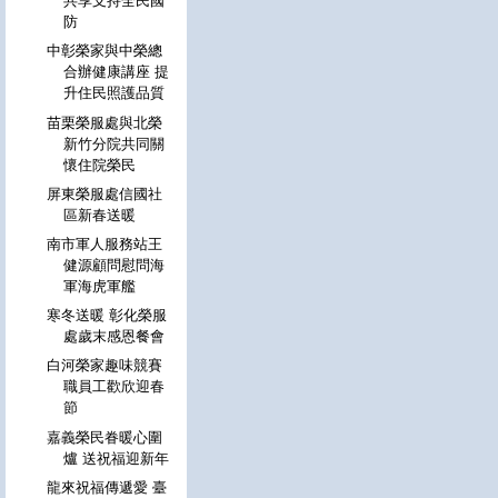
共享支持全民國
防
中彰榮家與中榮總
合辦健康講座 提
升住民照護品質
苗栗榮服處與北榮
新竹分院共同關
懷住院榮民
屏東榮服處信國社
區新春送暖
南市軍人服務站王
健源顧問慰問海
軍海虎軍艦
寒冬送暖 彰化榮服
處歲末感恩餐會
白河榮家趣味競賽
職員工歡欣迎春
節
嘉義榮民眷暖心圍
爐 送祝福迎新年
龍來祝福傳遞愛 臺