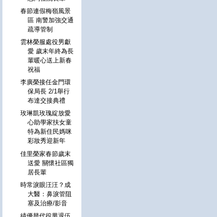
春節連假梅嶺風景
區 南警加強交通
疏導管制
雲林榮服處役男獻
愛 歲末年終為長
輩暖心送上新春
祝福
李廣榮接任金門環
保局長 2/1舉行
布達交接典禮
玫琳凱玫瑰綻放愛
心助學家扶女童
特為新住民媽咪
彩妝秀迎新年
佳里榮家春節歲末
送愛 關懷社區獨
居長輩
時常淚眼汪汪？成
大醫：鼻淚管阻
塞及治療/影音
績優替代役男退伍