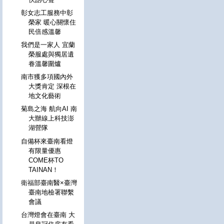
彰女志工服務中彰
榮家 暖心關懷住
民倍感溫馨
我們是一家人 宜蘭
榮服處與獨居遺
眷溫馨圍爐
南市獲多項國內外
大獎肯定 深根在
地文化藝術
菊島之海 航向AI 南
大辦線上科技澎
湖營隊
自備杯來臺南看燈
有限量優惠
COME杯TO
TAINAN！
衛福部臺南醫×臺灣
臺南地檢署聯繫
會議
台灣燈會在臺南 大