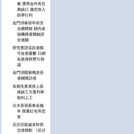
書 獎學金尚有百
萬缺口 邀您加入
助學行列
金門消春節年前安
全總體檢 縣內老
福機構避難驗證
全過關
研究實證這款遊戲
可改善憂鬱 日網
友親身經歷引熱
議
金門消開展獨居長
者關懷訪視
長期失業者搭上疫
後缺工方案列車
順利上工
台水喜迎新春金龍
年 限量紅包等您
拿
后沙宗親歲末幹部
交接聯歡 《后沙