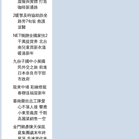
虛擬與實體 打造
咖啡新通路
2暖警及時協助跌坐
路旁7旬翁 救護
送醫
NET慨贈全國家扶2
千萬提貨券 北台
南兒童買新衣溫
暖過新年
九份子國中小展國
民外交之旅 前進
日本奈良市宇部
市政府
龍來中埔 彩繪燈籠
春聯送福迎新年
臺南榮欣志工隊愛
心不落人後 響應
小東里義賣 千顆
高麗菜銷售一空
金門鄉彥陳天保崑
庭集團歲末年終
尾牙 吳連賞代表