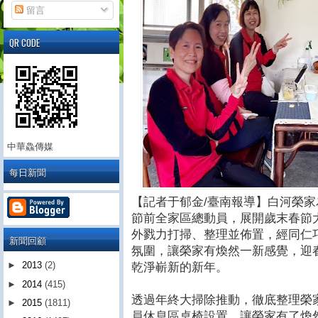
留言
QR CODE
中華鱻傳媒
每日新聞
【記者于郁金/臺南報導】白河榮
節前全家區總動員，展開歲末春節
外戮力打掃、整理並佈置，經同仁
新聞回顧
氛圍，讓榮家有煥然一新感覺，迎
►
2013
(2)
乾淨嶄新的新年。
►
2014
(415)
透過年終大掃除推動，徹底整理榮
►
2015
(1811)
員休息區桌椅設置，讓榮家有了煥