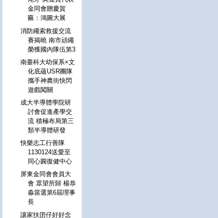
金同會贈慶賀
匾：鴻圖大展
消防繩索救援交流
賽揭曉 南市頑繩
榮獲國內隊伍第3
南臺科大幼保系×文
化底蘊USR團隊
攜手神農街快閃
遊戲闖關
成大半導體學院研
討會促進產學交
流 積極布局第三
類半導體研發
快樂志工行善隊
1130124送愛至
同心圓復健中心
屏東金同會會員大
會 眾望所歸 楊恭
淼當選第6屆理事
長
讓家扶囝仔好好念