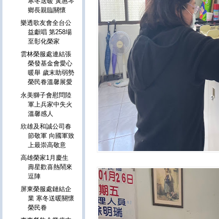
寒冬送暖 黃惠琴
鄉長親臨關懷
樂透歌友會全台公
益獻唱 第258場
至彰化榮家
雲林榮服處連結張
榮發基金會愛心
暖舉 歲末助弱勢
榮民眷溫馨展愛
永美獅子會慰問陸
軍上兵家中失火
溫馨感人
欣雄及和誠公司春
節敬軍 向國軍致
上最崇高敬意
高雄榮家1月慶生
壽星歡喜熱鬧來
逗陣
屏東榮服處鏈結企
業 寒冬送暖關懷
榮民眷