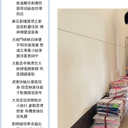
效遠離非創傷性
股骨頭缺血性壞
死症
麻豆新樓護理之家
提前歡慶佳節 傳
神傳愛迎新春
大南門碑林石碑遭
不明溶液潑灑 警
成立專案小組掌
握涉案查緝中
大觀音亭興濟宮大
師揮毫贈春聯 民
眾踴躍索取
虎東扶輪社暴龍現
身 陪雲林家扶親
子歡樂購迎新年
大員皇冠首辦散步
小旅行 參觀普濟
燈會 有機會抽住
宿免費
劉燈鐘領軍卓越志