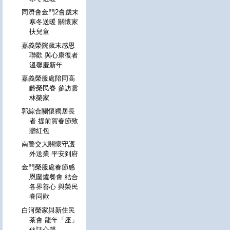
同濟會金門2會歲末
寒冬送暖 關懷家
扶兒童
嘉義榮院歲末感恩
聯歡 與心康復者
溫馨慶新年
嘉義榮服處陪同高
齡榮民眷 參訪雲
林榮家
郭綜合關懷獨居長
者 提前賀春節致
贈紅包
南警交大關懷守護
外送業 平安到府
金門榮服處春節感
恩圍爐餐會 結合
各界善心 與榮民
眷同歡
白河榮家與新住民
茶會 龍年「座」
伙話心聲