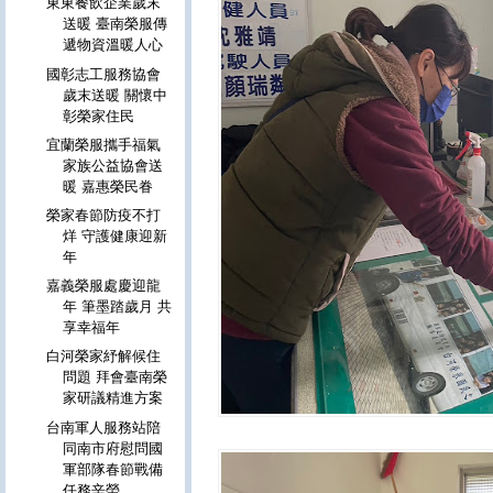
東東餐飲企業歲末
送暖 臺南榮服傳
遞物資溫暖人心
國彰志工服務協會
歲末送暖 關懷中
彰榮家住民
宜蘭榮服攜手福氣
家族公益協會送
暖 嘉惠榮民眷
榮家春節防疫不打
烊 守護健康迎新
年
嘉義榮服處慶迎龍
年 筆墨踏歲月 共
享幸福年
白河榮家紓解候住
問題 拜會臺南榮
家研議精進方案
台南軍人服務站陪
同南市府慰問國
軍部隊春節戰備
任務辛勞