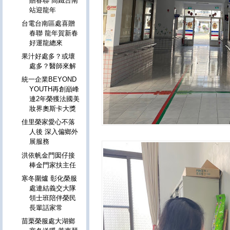
贈春聯 高鐵台南
站迎龍年
台電台南區處喜贈
春聯 龍年賀新春
好運龍總來
果汁好處多？或壞
處多？醫師來解
統一企業BEYOND
YOUTH再創巔峰
連2年榮獲法國美
妝界奧斯卡大獎
佳里榮家愛心不落
人後 深入偏鄉外
展服務
洪依帆金門囡仔接
棒金門家扶主任
寒冬圍爐 彰化榮服
處連結義交大隊
領士班陪伴榮民
長輩話家常
苗栗榮服處大湖鄉