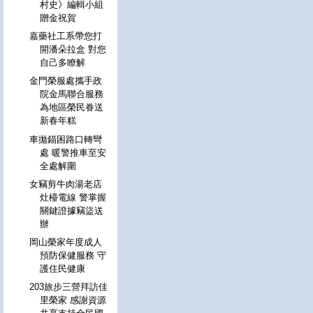
村史》編輯小組
贈金祝賀
嘉藥社工系帶您打
開潘朵拉盒 對您
自己多瞭解
金門榮服處攜手政
院金馬聯合服務
為地區榮民眷送
新春年糕
車拋錨困路口轉彎
處 暖警推車至安
全處解圍
女竊剪牛肉湯老店
灶檯電線 警掌握
關鍵證據竊盜送
辦
岡山榮家年度成人
預防保健服務 守
護住民健康
203旅步三營拜訪佳
里榮家 感謝資源