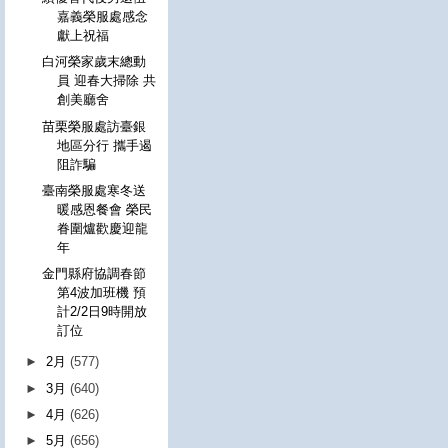
嘉義榮服處感念
獻上祝福
白河榮家歲末總動
員 迎春大掃除 共
創美廳舍
苗栗榮服處訪臺銀
地區分行 攜手遏
阻詐騙
臺南榮服處寒冬送
暖感恩餐會 榮民
眷圍爐歡慶迎龍
年
金門縣府協調春節
第4波加班機 預
計2/2日9時開放
訂位
►
2月
(577)
►
3月
(640)
►
4月
(626)
►
5月
(656)