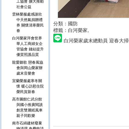
工協會 擴大推動
社會公益
雲林榮服處感謝欣
中天然氣捐贈禮
分類：國防
券 關懷清寒榮民
標籤：白河榮家
,
眷
白河榮家拜會世界
白河榮家歲末總動員 迎春大掃
華人工商婦女企
管協會 鏈結提升
優質照護品質
龍愛聽歌 戀春風協
會與岡山榮家辦
歲末音樂會
宜蘭榮服處寒冬關
懷 暖心訪慰住院
榮民賀新春
高市圖館仁武分館
與國小推廣閱讀
創意雙層紙風車
親子同歡樂
南市石綿建材廢棄
物清理 免費申請