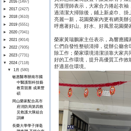
►
2016
(1497)
芳護理師表示，大家合力捲起衣袖
►
2017
(2427)
過清潔大掃除後，鋪上新桌巾、掛
►
2018
(3610)
亮麗一新，花園榮家內更有網美辦
►
2019
(5551)
呼應著好山、好水、好風景花園榮
►
2020
(7041)
榮家黃瑞鵬家主任表示，為響應國
►
2021
(9014)
仁們自發性整頓清掃，從辦公廳舍
►
2022
(7935)
除工作；榮家環境清潔須靠大家共
►
2023
(7731)
好的工作環境，提升高優質工作效
▼
2024
(7118)
舒適居住環境。
▼
1月
(580)
敏惠醫專辦南市國
中醫護類科技藝
教育競賽 成果豐
碩
岡山榮家配合高市
府消防局第四救
災救護大隊組合
訓練
長榮大學學子揮毫