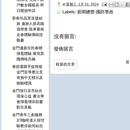
at
星期三, 1月 31, 2024
戶數全國最高 即
日開放申請
Labels:
新聞總覽-國防警政
新春住晶英送捷絲
旅 邀旅人搭高鐵
遊燈會 龍來臺南
走春體驗傳統技
沒有留言:
藝趣
金門邀新住民春聯
發佈留言
揮毫體驗 展現異
國傳統共融
首
較新的文章
春節選購手提燈籠
金門宣導應注意
有無中文標示及
檢驗標識
金門假日花市結合
環保公益 書法學
會揮毫增添節慶
歡欣喜氣
金門青年三創服務
2/3咖啡達人徐愷
駿教你如何結合