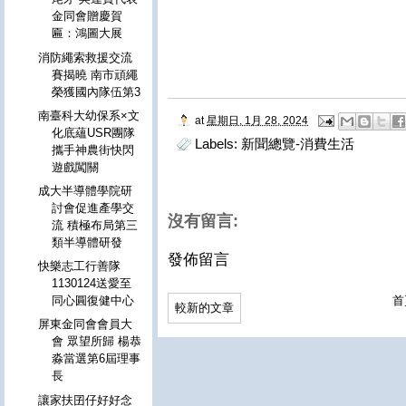
金同會贈慶賀
匾：鴻圖大展
消防繩索救援交流
賽揭曉 南市頑繩
榮獲國內隊伍第3
南臺科大幼保系×文
at
星期日, 1月 28, 2024
化底蘊USR團隊
Labels:
新聞總覽-消費生活
攜手神農街快閃
遊戲闖關
成大半導體學院研
討會促進產學交
沒有留言:
流 積極布局第三
類半導體研發
發佈留言
快樂志工行善隊
1130124送愛至
首
同心圓復健中心
較新的文章
屏東金同會會員大
會 眾望所歸 楊恭
淼當選第6屆理事
長
讓家扶囝仔好好念