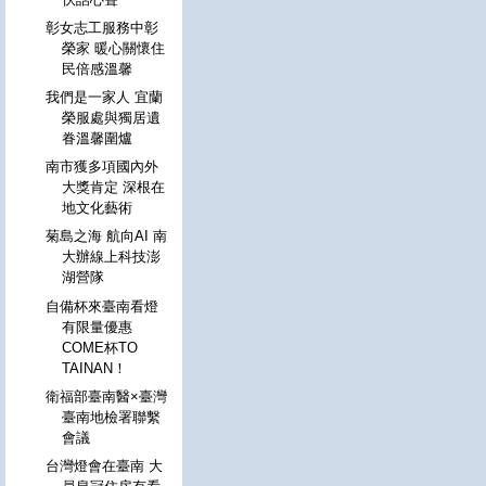
彰女志工服務中彰
榮家 暖心關懷住
民倍感溫馨
我們是一家人 宜蘭
榮服處與獨居遺
眷溫馨圍爐
南市獲多項國內外
大獎肯定 深根在
地文化藝術
菊島之海 航向AI 南
大辦線上科技澎
湖營隊
自備杯來臺南看燈
有限量優惠
COME杯TO
TAINAN！
衛福部臺南醫×臺灣
臺南地檢署聯繫
會議
台灣燈會在臺南 大