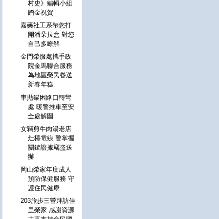
村史》編輯小組
贈金祝賀
嘉藥社工系帶您打
開潘朵拉盒 對您
自己多瞭解
金門榮服處攜手政
院金馬聯合服務
為地區榮民眷送
新春年糕
車拋錨困路口轉彎
處 暖警推車至安
全處解圍
女竊剪牛肉湯老店
灶檯電線 警掌握
關鍵證據竊盜送
辦
岡山榮家年度成人
預防保健服務 守
護住民健康
203旅步三營拜訪佳
里榮家 感謝資源