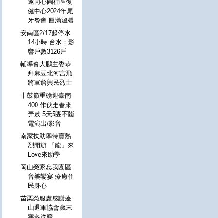
邀同心圓社區復
健中心2024年尾
牙餐會 圓滿溫馨
安南區2/17起停水
14小時 台水：影
響戶數3126戶
輔導會大鵬主委恭
拜麻豆北河宮飛
將軍詹興民烈士
十鼓節重磅迎臺南
400 作伙走春來
弄鼓 5天5團不斷
電演出/影音
南家扶助學特賣熱
烈開辦 「龍」來
Love來助學
岡山榮家忘我園區
音樂饗宴 療癒住
民身心
苗栗榮服處感謝蓬
山退軍協會歲末
寒冬送暖