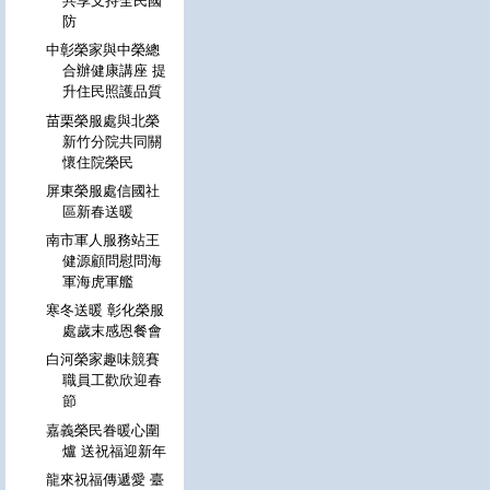
共享支持全民國
防
中彰榮家與中榮總
合辦健康講座 提
升住民照護品質
苗栗榮服處與北榮
新竹分院共同關
懷住院榮民
屏東榮服處信國社
區新春送暖
南市軍人服務站王
健源顧問慰問海
軍海虎軍艦
寒冬送暖 彰化榮服
處歲末感恩餐會
白河榮家趣味競賽
職員工歡欣迎春
節
嘉義榮民眷暖心圍
爐 送祝福迎新年
龍來祝福傳遞愛 臺