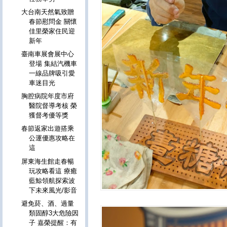
大台南天然氣致贈
春節慰問金 關懷
佳里榮家住民迎
新年
臺南車展會展中心
登場 集結汽機車
一線品牌吸引愛
車迷目光
胸腔病院年度市府
醫院督導考核 榮
獲督考優等獎
春節返家出遊搭乘
公運優惠攻略在
這
屏東海生館走春暢
玩攻略看這 療癒
藍鯨領航探索波
下未來風光/影音
避免菸、酒、過量
類固醇3大危險因
子 嘉榮提醒：有