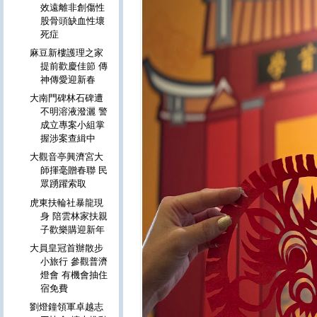
效遠離非創傷性
股骨頭缺血性壞
死症
麻豆新樓護理之家
提前歡慶佳節 傳
神傳愛迎新春
大南門碑林石碑遭
不明溶液潑灑 警
成立專案小組掌
握涉案查緝中
大觀音亭興濟宮大
師揮毫贈春聯 民
眾踴躍索取
虎東扶輪社暴龍現
身 陪雲林家扶親
子歡樂購迎新年
大員皇冠首辦散步
小旅行 參觀普濟
燈會 有機會抽住
宿免費
劉燈鐘領軍卓越志