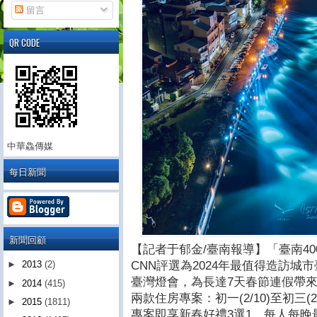
留言
QR CODE
中華鱻傳媒
每日新聞
新聞回顧
【記者于郁金/臺南報導】「臺南4
CNN評選為2024年最值得造訪
►
2013
(2)
臺灣燈會，為長達7天春節連假帶
►
2014
(415)
兩款住房專案：初一(2/10)至初三
►
2015
(1811)
專案即享新春好禮3選1，每人每晚最低