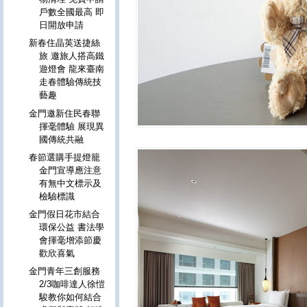
戶數全國最高 即
日開放申請
新春住晶英送捷絲
旅 邀旅人搭高鐵
遊燈會 龍來臺南
走春體驗傳統技
藝趣
金門邀新住民春聯
揮毫體驗 展現異
國傳統共融
春節選購手提燈籠
金門宣導應注意
有無中文標示及
檢驗標識
金門假日花市結合
環保公益 書法學
會揮毫增添節慶
歡欣喜氣
金門青年三創服務
2/3咖啡達人徐愷
駿教你如何結合