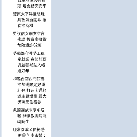
員皇冠住房有看
頭 燈會點亮安平
豐原太平洋童裝玩
具改裝新開幕 搶
春節商機
男誤信女網友甜言
蜜語 投資虛擬貨
幣險遭詐62萬
勞動部守護勞工穩
定就業 春節前薪
資差額補貼入帳
過好年
和逸台南西門館春
節加碼限定好運
紅包 打造卡通頻
道主題燈籠 最大
獎萬元住宿券
救國團歲末寒冬送
暖 關懷教養院龍
崎院生
經常腹瀉又便祕恐
腸躁症 南市醫：