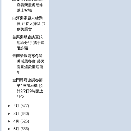
嘉義榮服處感念
獻上祝福
白河榮家歲末總動
員 迎春大掃除 共
創美廳舍
苗栗榮服處訪臺銀
地區分行 攜手遏
阻詐騙
臺南榮服處寒冬送
暖感恩餐會 榮民
眷圍爐歡慶迎龍
年
金門縣府協調春節
第4波加班機 預
計2/2日9時開放
訂位
►
2月
(577)
►
3月
(640)
►
4月
(626)
►
5月
(656)