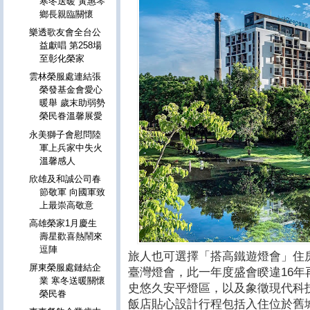
寒冬送暖 黃惠琴
鄉長親臨關懷
樂透歌友會全台公
益獻唱 第258場
至彰化榮家
雲林榮服處連結張
榮發基金會愛心
暖舉 歲末助弱勢
榮民眷溫馨展愛
永美獅子會慰問陸
軍上兵家中失火
溫馨感人
欣雄及和誠公司春
節敬軍 向國軍致
上最崇高敬意
高雄榮家1月慶生
壽星歡喜熱鬧來
逗陣
旅人也可選擇「搭高鐵遊燈會」住
屏東榮服處鏈結企
臺灣燈會，此一年度盛會睽違16
業 寒冬送暖關懷
史悠久安平燈區，以及象徵現代科
榮民眷
飯店貼心設計行程包括入住位於舊