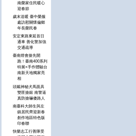
南榮家住民暖心
迎春節
歲末送暖 臺中榮服
處訪慰關懷偏鄉
年長榮民眷
安定東路東延首日
通車 善化警加強
交通疏導
臺南燈會搶先開
跑！臺南400系列
特展×手作體驗台
南新天地獨家亮
相
頭戴神秘犬馬面具
雙匪搶銀 南警逼
真防搶嚇傻路人
南臺科大師生與左
鎮居民齊迎新春
創作地區特色版
印春聯
快樂志工行善隊受