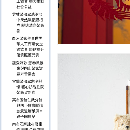
工協會 擴大推動
社會公益
雲林榮服處感謝欣
中天然氣捐贈禮
券 關懷清寒榮民
眷
白河榮家拜會世界
華人工商婦女企
管協會 鏈結提升
優質照護品質
龍愛聽歌 戀春風協
會與岡山榮家辦
歲末音樂會
宜蘭榮服處寒冬關
懷 暖心訪慰住院
榮民賀新春
高市圖館仁武分館
與國小推廣閱讀
創意雙層紙風車
親子同歡樂
南市石綿建材廢棄
物清理 免費申請