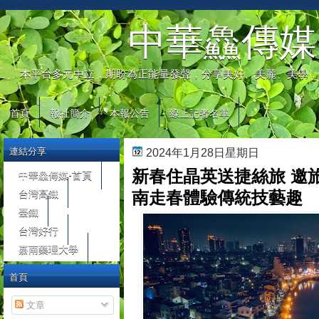
automaty do gier
中華鱻傳媒
本平台多元中立，期盼為正能量發聲，分享美好、美麗、美學，
首頁
報社簡介
本報公告
線上記者名單
連結分享
2024年1月28日星期日
新春住晶英送捷絲旅 邀
中華鱻傳媒-首頁
台灣高鐵
南走春體驗傳統技藝趣
臺鐵
台灣好行
嘉南藥理大學
首頁
文章