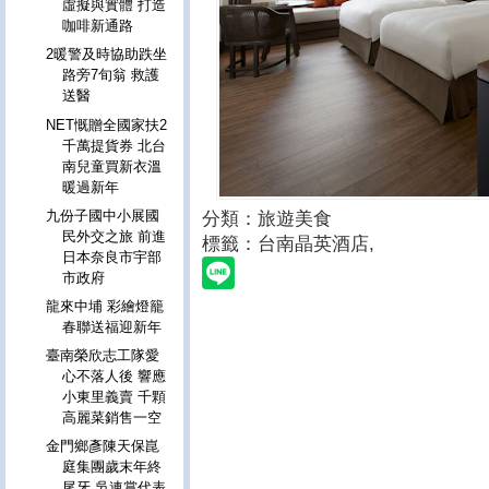
虛擬與實體 打造
咖啡新通路
2暖警及時協助跌坐
路旁7旬翁 救護
送醫
NET慨贈全國家扶2
千萬提貨券 北台
南兒童買新衣溫
暖過新年
九份子國中小展國
分類：旅遊美食
民外交之旅 前進
標籤：台南晶英酒店
,
日本奈良市宇部
市政府
龍來中埔 彩繪燈籠
春聯送福迎新年
臺南榮欣志工隊愛
心不落人後 響應
小東里義賣 千顆
高麗菜銷售一空
金門鄉彥陳天保崑
庭集團歲末年終
尾牙 吳連賞代表