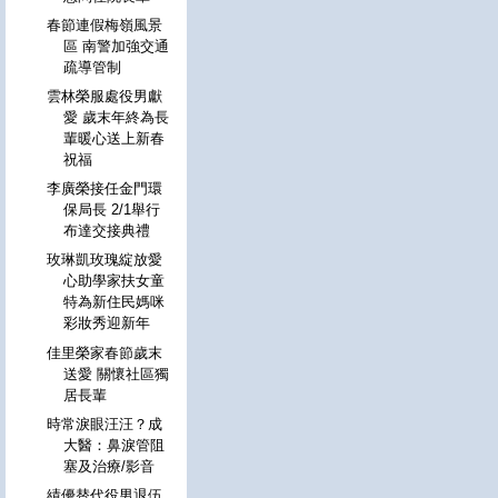
春節連假梅嶺風景
區 南警加強交通
疏導管制
雲林榮服處役男獻
愛 歲末年終為長
輩暖心送上新春
祝福
李廣榮接任金門環
保局長 2/1舉行
布達交接典禮
玫琳凱玫瑰綻放愛
心助學家扶女童
特為新住民媽咪
彩妝秀迎新年
佳里榮家春節歲末
送愛 關懷社區獨
居長輩
時常淚眼汪汪？成
大醫：鼻淚管阻
塞及治療/影音
績優替代役男退伍