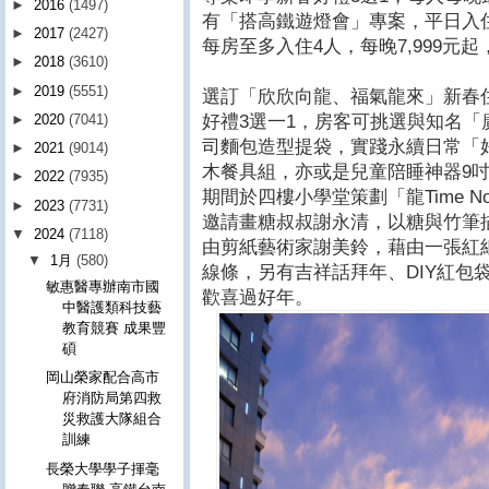
►
2016
(1497)
有「搭高鐵遊燈會」專案，平日入
►
2017
(2427)
每房至多入住4人，每晚7,999元
►
2018
(3610)
►
2019
(5551)
選訂「欣欣向龍、福氣龍來」新春
好禮3選一1，房客可挑選與知名
►
2020
(7041)
司麵包造型提袋，實踐永續日常「
►
2021
(9014)
木餐具組，亦或是兒童陪睡神器9吋
►
2022
(7935)
期間於四樓小學堂策劃「龍Time N
►
2023
(7731)
邀請畫糖叔叔謝永清，以糖與竹筆
▼
2024
(7118)
由剪紙藝術家謝美鈴，藉由一張紅
▼
1月
(580)
線條，另有吉祥話拜年、DIY紅包
敏惠醫專辦南市國
歡喜過好年。
中醫護類科技藝
教育競賽 成果豐
碩
岡山榮家配合高市
府消防局第四救
災救護大隊組合
訓練
長榮大學學子揮毫