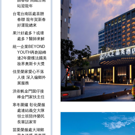
贈春聯 高鐵台南
站迎龍年
台電台南區處喜贈
春聯 龍年賀新春
好運龍總來
果汁好處多？或壞
處多？醫師來解
統一企業BEYOND
YOUTH再創巔峰
連2年榮獲法國美
妝界奧斯卡大獎
佳里榮家愛心不落
人後 深入偏鄉外
展服務
洪依帆金門囡仔接
棒金門家扶主任
寒冬圍爐 彰化榮服
處連結義交大隊
領士班陪伴榮民
長輩話家常
苗栗榮服處大湖鄉