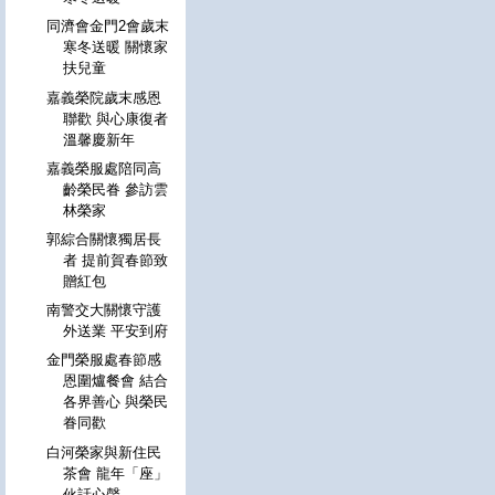
同濟會金門2會歲末
寒冬送暖 關懷家
扶兒童
嘉義榮院歲末感恩
聯歡 與心康復者
溫馨慶新年
嘉義榮服處陪同高
齡榮民眷 參訪雲
林榮家
郭綜合關懷獨居長
者 提前賀春節致
贈紅包
南警交大關懷守護
外送業 平安到府
金門榮服處春節感
恩圍爐餐會 結合
各界善心 與榮民
眷同歡
白河榮家與新住民
茶會 龍年「座」
伙話心聲