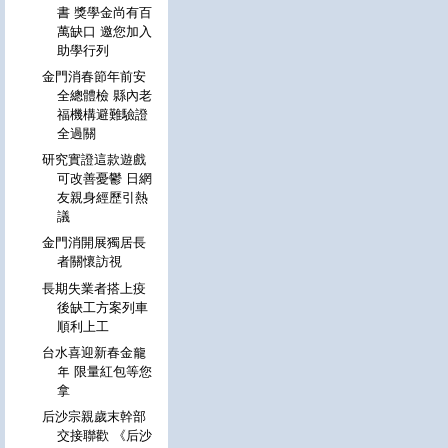
書 獎學金尚有百
萬缺口 邀您加入
助學行列
金門消春節年前安
全總體檢 縣內老
福機構避難驗證
全過關
研究實證這款遊戲
可改善憂鬱 日網
友親身經歷引熱
議
金門消開展獨居長
者關懷訪視
長期失業者搭上疫
後缺工方案列車
順利上工
台水喜迎新春金龍
年 限量紅包等您
拿
后沙宗親歲末幹部
交接聯歡 《后沙