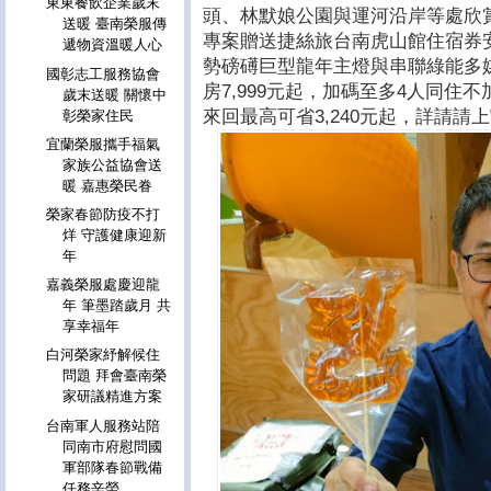
東東餐飲企業歲末
頭、林默娘公園與運河沿岸等處欣
送暖 臺南榮服傳
專案贈送捷絲旅台南虎山館住宿券
遞物資溫暖人心
勢磅礡巨型龍年主燈與串聯綠能多
國彰志工服務協會
房7,999元起，加碼至多4人同住
歲末送暖 關懷中
來回最高可省3,240元起，詳請請
彰榮家住民
宜蘭榮服攜手福氣
家族公益協會送
暖 嘉惠榮民眷
榮家春節防疫不打
烊 守護健康迎新
年
嘉義榮服處慶迎龍
年 筆墨踏歲月 共
享幸福年
白河榮家紓解候住
問題 拜會臺南榮
家研議精進方案
台南軍人服務站陪
同南市府慰問國
軍部隊春節戰備
任務辛勞