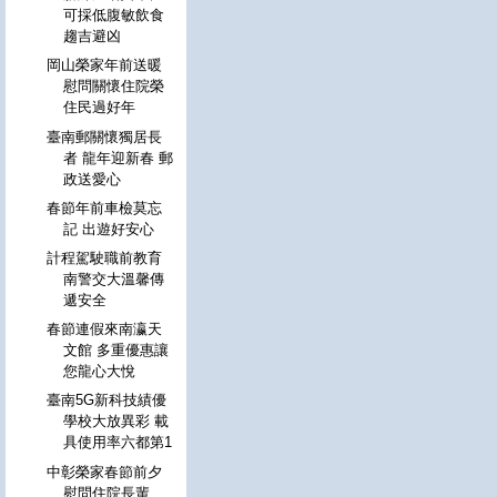
可採低腹敏飲食
趨吉避凶
岡山榮家年前送暖
慰問關懷住院榮
住民過好年
臺南郵關懷獨居長
者 龍年迎新春 郵
政送愛心
春節年前車檢莫忘
記 出遊好安心
計程駕駛職前教育
南警交大溫馨傳
遞安全
春節連假來南瀛天
文館 多重優惠讓
您龍心大悅
臺南5G新科技績優
學校大放異彩 載
具使用率六都第1
中彰榮家春節前夕
慰問住院長輩