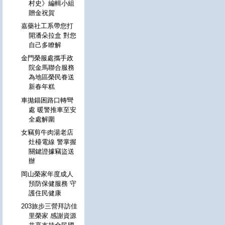
村史》編輯小組
贈金祝賀
嘉藥社工系帶您打
開潘朵拉盒 對您
自己多瞭解
金門榮服處攜手政
院金馬聯合服務
為地區榮民眷送
新春年糕
車拋錨困路口轉彎
處 暖警推車至安
全處解圍
女竊剪牛肉湯老店
灶檯電線 警掌握
關鍵證據竊盜送
辦
岡山榮家年度成人
預防保健服務 守
護住民健康
203旅步三營拜訪佳
里榮家 感謝資源