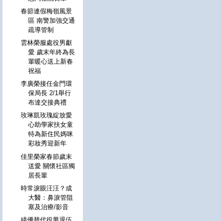
春節連假梅嶺風景
區 南警加強交通
疏導管制
雲林榮服處役男獻
愛 歲末年終為長
輩暖心送上新春
祝福
李廣榮接任金門環
保局長 2/1舉行
布達交接典禮
玫琳凱玫瑰綻放愛
心助學家扶女童
特為新住民媽咪
彩妝秀迎新年
佳里榮家春節歲末
送愛 關懷社區獨
居長輩
時常淚眼汪汪？成
大醫：鼻淚管阻
塞及治療/影音
績優替代役男退伍