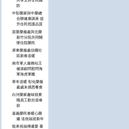
共享支持全民國
防
中彰榮家與中榮總
合辦健康講座 提
升住民照護品質
苗栗榮服處與北榮
新竹分院共同關
懷住院榮民
屏東榮服處信國社
區新春送暖
南市軍人服務站王
健源顧問慰問海
軍海虎軍艦
寒冬送暖 彰化榮服
處歲末感恩餐會
白河榮家趣味競賽
職員工歡欣迎春
節
嘉義榮民眷暖心圍
爐 送祝福迎新年
龍來祝福傳遞愛 臺