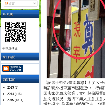
留言
QR CODE
中華鱻傳媒
每日新聞
新聞回顧
【記者于郁金/臺南報導】莊姓女子(
時許騎乘機車至市區閒逛中，行經
►
2013
(2)
因店家休息未營業，竟打起偷竊電
►
2014
(415)
意周遭狀況，趁四下無人注意注意
►
2015
(1811)
爐灶檯之3條電線剪斷後取走，也