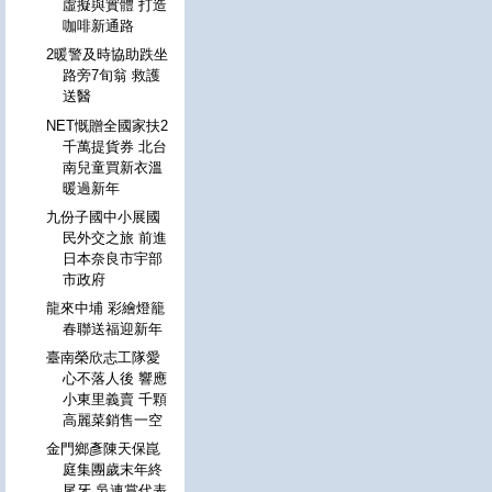
虛擬與實體 打造
咖啡新通路
2暖警及時協助跌坐
路旁7旬翁 救護
送醫
NET慨贈全國家扶2
千萬提貨券 北台
南兒童買新衣溫
暖過新年
九份子國中小展國
民外交之旅 前進
日本奈良市宇部
市政府
龍來中埔 彩繪燈籠
春聯送福迎新年
臺南榮欣志工隊愛
心不落人後 響應
小東里義賣 千顆
高麗菜銷售一空
金門鄉彥陳天保崑
庭集團歲末年終
尾牙 吳連賞代表