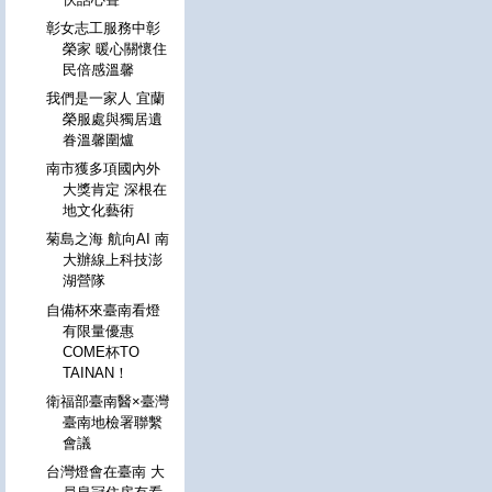
彰女志工服務中彰
榮家 暖心關懷住
民倍感溫馨
我們是一家人 宜蘭
榮服處與獨居遺
眷溫馨圍爐
南市獲多項國內外
大獎肯定 深根在
地文化藝術
菊島之海 航向AI 南
大辦線上科技澎
湖營隊
自備杯來臺南看燈
有限量優惠
COME杯TO
TAINAN！
衛福部臺南醫×臺灣
臺南地檢署聯繫
會議
台灣燈會在臺南 大