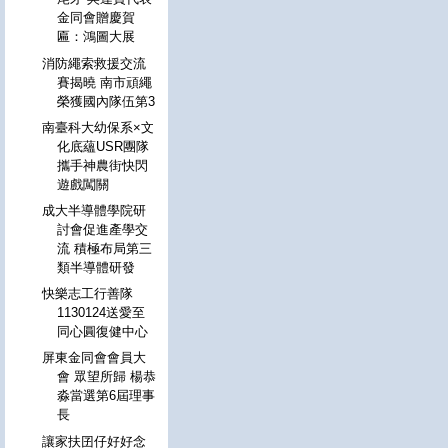
金同會贈慶賀
匾：鴻圖大展
消防繩索救援交流
賽揭曉 南市頑繩
榮獲國內隊伍第3
南臺科大幼保系×文
化底蘊USR團隊
攜手神農街快閃
遊戲闖關
成大半導體學院研
討會促進產學交
流 積極布局第三
類半導體研發
快樂志工行善隊
1130124送愛至
同心圓復健中心
屏東金同會會員大
會 眾望所歸 楊恭
淼當選第6屆理事
長
讓家扶囝仔好好念