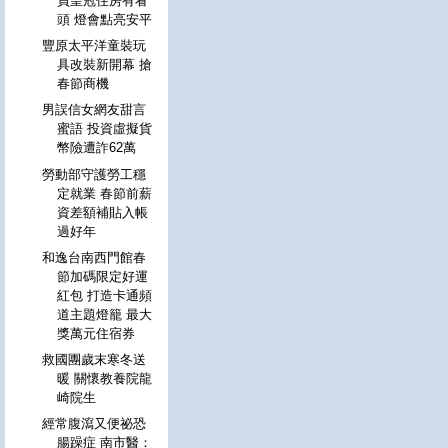
員皇冠住房有看
頭 燈會點亮安平
豐原太平洋童裝玩
具改裝新開幕 搶
春節商機
男誤信女網友甜言
蜜語 投資虛擬貨
幣險遭詐62萬
勞動部守護勞工穩
定就業 春節前薪
資差額補貼入帳
過好年
和逸台南西門館春
節加碼限定好運
紅包 打造卡通頻
道主題燈籠 最大
獎萬元住宿券
救國團歲末寒冬送
暖 關懷教養院龍
崎院生
經常腹瀉又便祕恐
腸躁症 南市醫：