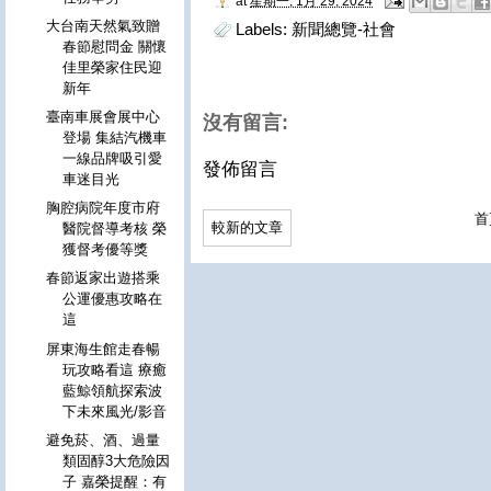
at
星期一, 1月 29, 2024
大台南天然氣致贈
Labels:
新聞總覽-社會
春節慰問金 關懷
佳里榮家住民迎
新年
臺南車展會展中心
沒有留言:
登場 集結汽機車
一線品牌吸引愛
發佈留言
車迷目光
胸腔病院年度市府
首
較新的文章
醫院督導考核 榮
獲督考優等獎
春節返家出遊搭乘
公運優惠攻略在
這
屏東海生館走春暢
玩攻略看這 療癒
藍鯨領航探索波
下未來風光/影音
避免菸、酒、過量
類固醇3大危險因
子 嘉榮提醒：有