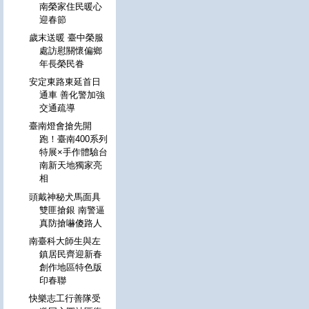
南榮家住民暖心
迎春節
歲末送暖 臺中榮服
處訪慰關懷偏鄉
年長榮民眷
安定東路東延首日
通車 善化警加強
交通疏導
臺南燈會搶先開
跑！臺南400系列
特展×手作體驗台
南新天地獨家亮
相
頭戴神秘犬馬面具
雙匪搶銀 南警逼
真防搶嚇傻路人
南臺科大師生與左
鎮居民齊迎新春
創作地區特色版
印春聯
快樂志工行善隊受