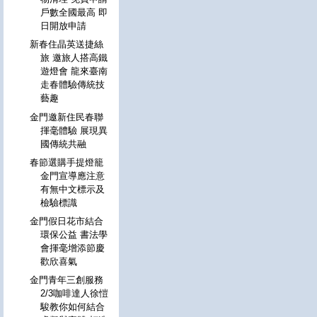
戶數全國最高 即
日開放申請
新春住晶英送捷絲
旅 邀旅人搭高鐵
遊燈會 龍來臺南
走春體驗傳統技
藝趣
金門邀新住民春聯
揮毫體驗 展現異
國傳統共融
春節選購手提燈籠
金門宣導應注意
有無中文標示及
檢驗標識
金門假日花市結合
環保公益 書法學
會揮毫增添節慶
歡欣喜氣
金門青年三創服務
2/3咖啡達人徐愷
駿教你如何結合