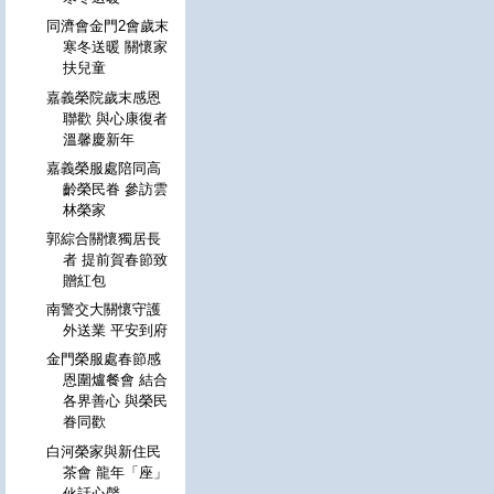
同濟會金門2會歲末
寒冬送暖 關懷家
扶兒童
嘉義榮院歲末感恩
聯歡 與心康復者
溫馨慶新年
嘉義榮服處陪同高
齡榮民眷 參訪雲
林榮家
郭綜合關懷獨居長
者 提前賀春節致
贈紅包
南警交大關懷守護
外送業 平安到府
金門榮服處春節感
恩圍爐餐會 結合
各界善心 與榮民
眷同歡
白河榮家與新住民
茶會 龍年「座」
伙話心聲