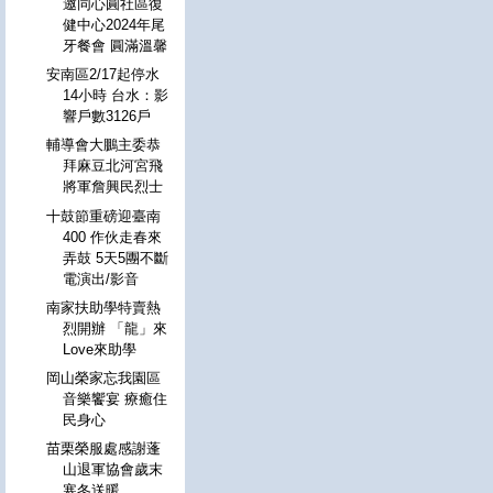
邀同心圓社區復
健中心2024年尾
牙餐會 圓滿溫馨
安南區2/17起停水
14小時 台水：影
響戶數3126戶
輔導會大鵬主委恭
拜麻豆北河宮飛
將軍詹興民烈士
十鼓節重磅迎臺南
400 作伙走春來
弄鼓 5天5團不斷
電演出/影音
南家扶助學特賣熱
烈開辦 「龍」來
Love來助學
岡山榮家忘我園區
音樂饗宴 療癒住
民身心
苗栗榮服處感謝蓬
山退軍協會歲末
寒冬送暖