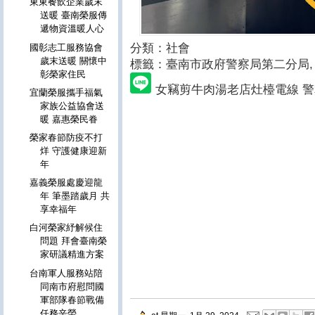
東東餐飲企業歲末
送暖 臺南榮服傳
遞物資溫暖人心
分類：社會
國彰志工服務協會
歲末送暖 關懷中
標籤：
臺南市政府警察局第二分局,
彰榮家住民
女竊剪牛肉湯老店灶檯電線 
宜蘭榮服攜手福氣
家族公益協會送
暖 嘉惠榮民眷
榮家春節防疫不打
烊 守護健康迎新
年
嘉義榮服處慶迎龍
年 筆墨踏歲月 共
享幸福年
白河榮家紓解候住
問題 拜會臺南榮
家研議精進方案
台南軍人服務站陪
同南市府慰問國
軍部隊春節戰備
任務辛勞