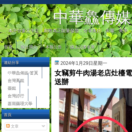
automaty do gier
中華鱻傳媒
本平台多元中立，期盼為正能量發聲，分享美好、美麗、美學，
首頁
報社簡介
本報公告
線上記者名單
連結分享
2024年1月29日星期一
女竊剪牛肉湯老店灶檯電
中華鱻傳媒-首頁
台灣高鐵
送辦
臺鐵
台灣好行
嘉南藥理大學
首頁
文章