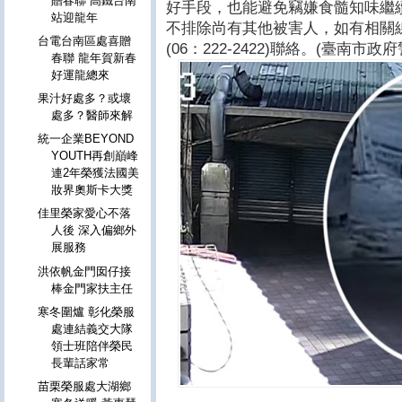
贈春聯 高鐵台南
好手段，也能避免竊嫌食髓知味繼
站迎龍年
不排除尚有其他被害人，如有相關
台電台南區處喜贈
(06：222-2422)聯絡。(臺南
春聯 龍年賀新春
好運龍總來
果汁好處多？或壞
處多？醫師來解
統一企業BEYOND
YOUTH再創巔峰
連2年榮獲法國美
妝界奧斯卡大獎
佳里榮家愛心不落
人後 深入偏鄉外
展服務
洪依帆金門囡仔接
棒金門家扶主任
寒冬圍爐 彰化榮服
處連結義交大隊
領士班陪伴榮民
長輩話家常
苗栗榮服處大湖鄉