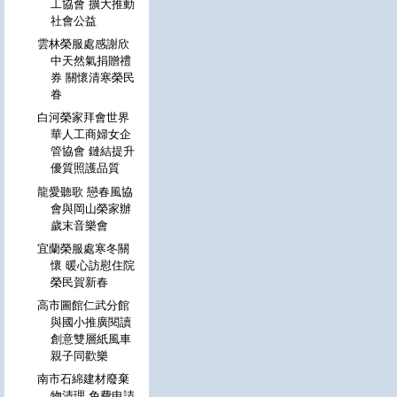
工協會 擴大推動
社會公益
雲林榮服處感謝欣
中天然氣捐贈禮
券 關懷清寒榮民
眷
白河榮家拜會世界
華人工商婦女企
管協會 鏈結提升
優質照護品質
龍愛聽歌 戀春風協
會與岡山榮家辦
歲末音樂會
宜蘭榮服處寒冬關
懷 暖心訪慰住院
榮民賀新春
高市圖館仁武分館
與國小推廣閱讀
創意雙層紙風車
親子同歡樂
南市石綿建材廢棄
物清理 免費申請