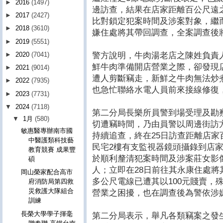
►
2016
(1497)
邊訪查，結果在店家距離百公尺遠
►
2017
(2427)
比對鎖定犯案時間及涉案對象，繼
►
2018
(3610)
嫌住處將其帶回調查，全案調查後
►
2019
(5551)
警方說明，牛肉湯老店之陳姓負責人
►
2020
(7041)
鮮牛肉準備開店營業之際，卻發現
►
2021
(9014)
遭人剪斷竊走，新鮮之牛肉無法炒
►
2022
(7935)
也急忙聯絡水電人員前來接線修復
►
2023
(7731)
▼
2024
(7118)
第二分局長樂所員警到場受理及勘
▼
1月
(580)
切遭竊時間，乃由員警以周邊街訪
敏惠醫專辦南市國
持續追查，終在25日訪查距離店
中醫護類科技藝
民宅2樓有支監視器鏡頭攝錄到店
教育競賽 成果豐
於順利釐清犯案時間及涉案莊女影
碩
人；立即在28日前往其永康住處將
岡山榮家配合高市
多公尺電線已遭其以100元賤賣，
府消防局第四救
災救護大隊組合
營業之困擾，也在調查後為警依涉
訓練
長榮大學學子揮毫
第二分局表示，舉凡各類竊案之發