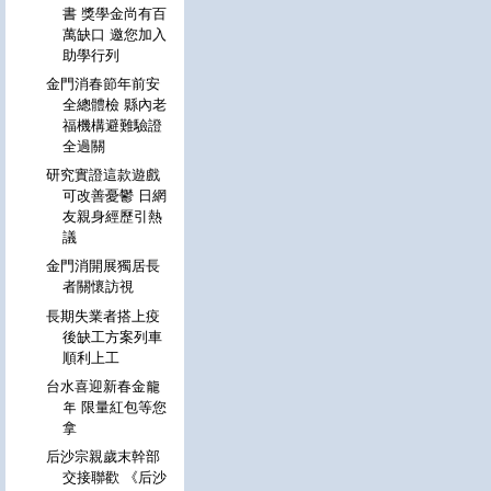
書 獎學金尚有百
萬缺口 邀您加入
助學行列
金門消春節年前安
全總體檢 縣內老
福機構避難驗證
全過關
研究實證這款遊戲
可改善憂鬱 日網
友親身經歷引熱
議
金門消開展獨居長
者關懷訪視
長期失業者搭上疫
後缺工方案列車
順利上工
台水喜迎新春金龍
年 限量紅包等您
拿
后沙宗親歲末幹部
交接聯歡 《后沙