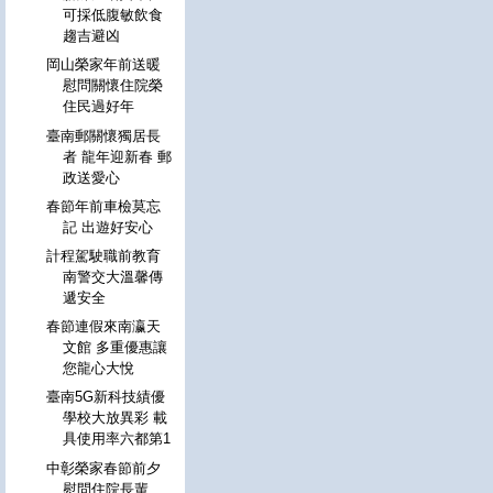
可採低腹敏飲食
趨吉避凶
岡山榮家年前送暖
慰問關懷住院榮
住民過好年
臺南郵關懷獨居長
者 龍年迎新春 郵
政送愛心
春節年前車檢莫忘
記 出遊好安心
計程駕駛職前教育
南警交大溫馨傳
遞安全
春節連假來南瀛天
文館 多重優惠讓
您龍心大悅
臺南5G新科技績優
學校大放異彩 載
具使用率六都第1
中彰榮家春節前夕
慰問住院長輩