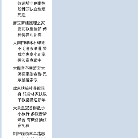
效遠離非創傷性
股骨頭缺血性壞
死症
麻豆新樓護理之家
提前歡慶佳節 傳
神傳愛迎新春
大南門碑林石碑遭
不明溶液潑灑 警
成立專案小組掌
握涉案查緝中
大觀音亭興濟宮大
師揮毫贈春聯 民
眾踴躍索取
虎東扶輪社暴龍現
身 陪雲林家扶親
子歡樂購迎新年
大員皇冠首辦散步
小旅行 參觀普濟
燈會 有機會抽住
宿免費
劉燈鐘領軍卓越志