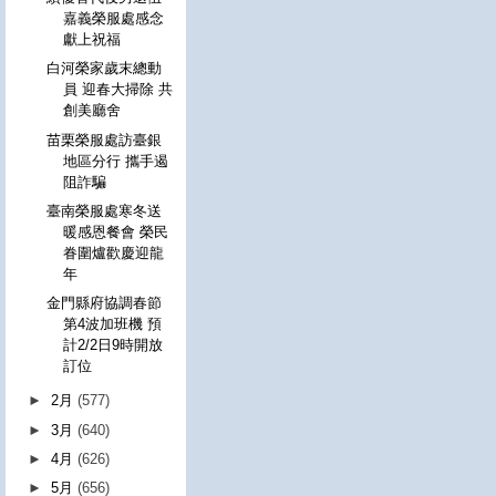
嘉義榮服處感念
獻上祝福
白河榮家歲末總動
員 迎春大掃除 共
創美廳舍
苗栗榮服處訪臺銀
地區分行 攜手遏
阻詐騙
臺南榮服處寒冬送
暖感恩餐會 榮民
眷圍爐歡慶迎龍
年
金門縣府協調春節
第4波加班機 預
計2/2日9時開放
訂位
►
2月
(577)
►
3月
(640)
►
4月
(626)
►
5月
(656)