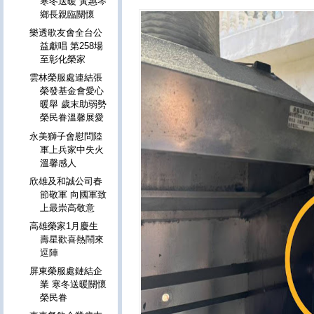
寒冬送暖 黃惠琴
鄉長親臨關懷
樂透歌友會全台公
益獻唱 第258場
至彰化榮家
雲林榮服處連結張
榮發基金會愛心
暖舉 歲末助弱勢
榮民眷溫馨展愛
永美獅子會慰問陸
軍上兵家中失火
溫馨感人
欣雄及和誠公司春
節敬軍 向國軍致
上最崇高敬意
高雄榮家1月慶生
壽星歡喜熱鬧來
逗陣
屏東榮服處鏈結企
業 寒冬送暖關懷
榮民眷