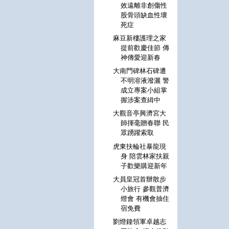
效遠離非創傷性
股骨頭缺血性壞
死症
麻豆新樓護理之家
提前歡慶佳節 傳
神傳愛迎新春
大南門碑林石碑遭
不明溶液潑灑 警
成立專案小組掌
握涉案查緝中
大觀音亭興濟宮大
師揮毫贈春聯 民
眾踴躍索取
虎東扶輪社暴龍現
身 陪雲林家扶親
子歡樂購迎新年
大員皇冠首辦散步
小旅行 參觀普濟
燈會 有機會抽住
宿免費
劉燈鐘領軍卓越志