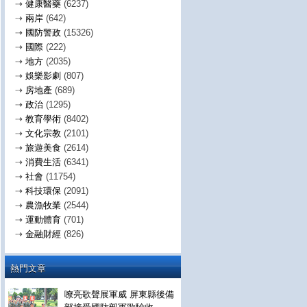
⇢
健康醫藥
(6237)
⇢
兩岸
(642)
⇢
國防警政
(15326)
⇢
國際
(222)
⇢
地方
(2035)
⇢
娛樂影劇
(807)
⇢
房地產
(689)
⇢
政治
(1295)
⇢
教育學術
(8402)
⇢
文化宗教
(2101)
⇢
旅遊美食
(2614)
⇢
消費生活
(6341)
⇢
社會
(11754)
⇢
科技環保
(2091)
⇢
農漁牧業
(2544)
⇢
運動體育
(701)
⇢
金融財經
(826)
熱門文章
嘹亮歌聲展軍威 屏東縣後備