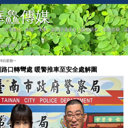
華鱻傳媒
，分享美好、美麗、美學，讓世界更美好！版權所有，非經授權，
記者名單
月29日星期一
困路口轉彎處 暖警推車至安全處解圍