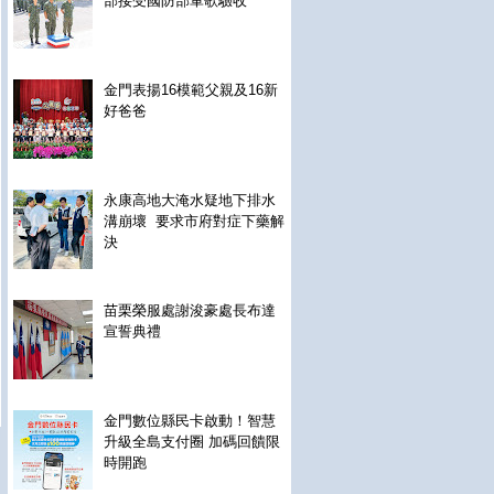
部接受國防部軍歌驗收
金門表揚16模範父親及16新
好爸爸
永康高地大淹水疑地下排水
溝崩壞 要求市府對症下藥解
決
苗栗榮服處謝浚豪處長布達
宣誓典禮
金門數位縣民卡啟動！智慧
升級全島支付圈 加碼回饋限
時開跑