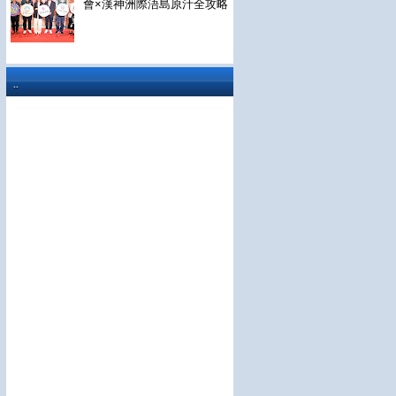
會×漢神洲際浯島原汁全攻略
..