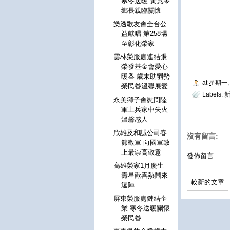
寒冬送暖 黃惠琴
鄉長親臨關懷
樂透歌友會全台公
益獻唱 第258場
至彰化榮家
雲林榮服處連結張
榮發基金會愛心
暖舉 歲末助弱勢
at
星期一, 
榮民眷溫馨展愛
Labels:
新
永美獅子會慰問陸
軍上兵家中失火
溫馨感人
欣雄及和誠公司春
沒有留言:
節敬軍 向國軍致
上最崇高敬意
發佈留言
高雄榮家1月慶生
壽星歡喜熱鬧來
較新的文章
逗陣
屏東榮服處鏈結企
業 寒冬送暖關懷
榮民眷