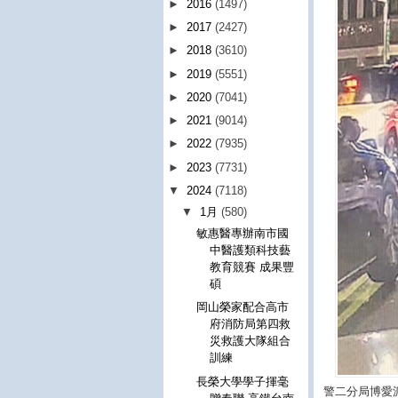
►
2016
(1497)
►
2017
(2427)
►
2018
(3610)
►
2019
(5551)
►
2020
(7041)
►
2021
(9014)
►
2022
(7935)
►
2023
(7731)
▼
2024
(7118)
▼
1月
(580)
敏惠醫專辦南市國
中醫護類科技藝
教育競賽 成果豐
碩
岡山榮家配合高市
府消防局第四救
災救護大隊組合
訓練
長榮大學學子揮毫
警二分局博愛