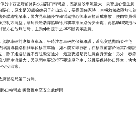
障停於中西區府前路與永福路口轉彎處，因該路段車流量大，員警擔心發生意
前關心，原來是30歲徐姓男子外出訪友，要返回住家時，車輛忽然故障無法啟
路旁聯絡拖吊車，警方見車輛停在轉彎處擔心後車追撞造成事故，便由警員張
座控制方向盤，副所長邊浩澤協助徐男將車推至路旁安全處，再協助聯繫拖吊
對警方在他無助時，主動伸出援手之舉不斷表示謝意。
，駕駛車輛前應檢查車況，平時注意車輛的保養維護，避免突然拋錨發生危
故障請速聯絡相關單位移置車輛，如不能立即行駛，在移置前需於適當距離設
誌，除了迅速移置不要阻礙交通外，最重要還是要注意自身安全！另外，春節
節期間車流量大，民眾開車要記得不要違規停車，並且要保持路口淨空，快快
平安安回家。
政府警察局第二分局
,
困路口轉彎處 暖警推車至安全處解圍