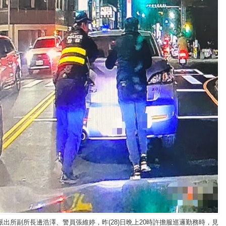
派出所副所長邊浩澤、警員張維婷，昨(28)日晩上20時許擔服巡邏勤務時，見