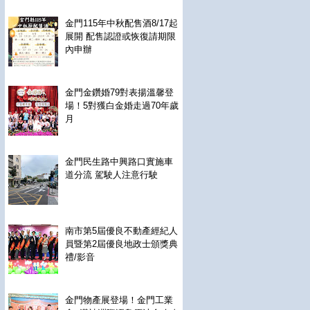
金門115年中秋配售酒8/17起
展開 配售認證或恢復請期限
內申辦
金門金鑽婚79對表揚溫馨登
場！5對獲白金婚走過70年歲
月
金門民生路中興路口實施車
道分流 駕駛人注意行駛
南市第5屆優良不動產經紀人
員暨第2屆優良地政士頒獎典
禮/影音
金門物產展登場！金門工業