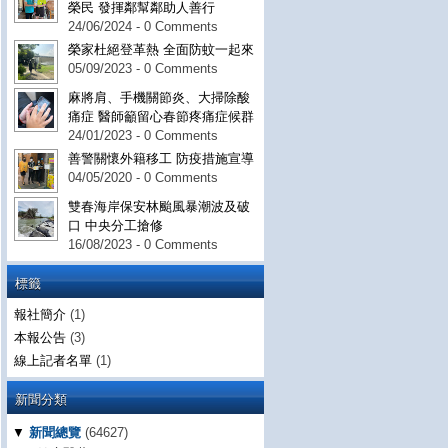
榮民 發揮鄰幫鄰助人善行
24/06/2024 - 0 Comments
榮家杜絕登革熱 全面防蚊一起來
05/09/2023 - 0 Comments
麻將肩、手機關節炎、大掃除酸
痛症 醫師籲留心春節疼痛症候群
24/01/2023 - 0 Comments
善警關懷外籍移工 防疫措施宣導
04/05/2020 - 0 Comments
雙春海岸保安林颱風暴潮波及破
口 中央分工搶修
16/08/2023 - 0 Comments
標籤
報社簡介
(1)
本報公告
(3)
線上記者名單
(1)
新聞分類
▼
新聞總覽
(64627)