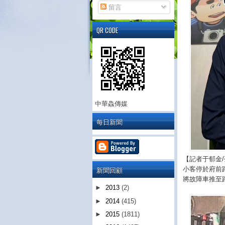
留言
QR CODE
中華鱻傳媒
每日新聞
【記者于郁金/
新聞回顧
小客停於府前
將故障車推至
►
2013
(2)
►
2014
(415)
►
2015
(1811)