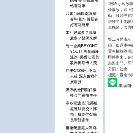
贈春聯 高鐵台南
1部自小客故
站迎龍年
外事故，即上
台電台南區處喜贈
動，只能停在
春聯 龍年賀新春
維婷坐上駕駛
好運龍總來
車拖吊，徐男
果汁好處多？或壞
處多？醫師來解
警二分局表示
險，如遇車輛
統一企業BEYOND
置車輛故障標
YOUTH再創巔峰
即將到來，春
連2年榮獲法國美
妝界奧斯卡大獎
樂樂出門、平
分類：社會
佳里榮家愛心不落
標籤：臺南市
人後 深入偏鄉外
展服務
車拋錨
洪依帆金門囡仔接
棒金門家扶主任
寒冬圍爐 彰化榮服
處連結義交大隊
領士班陪伴榮民
長輩話家常
苗栗榮服處大湖鄉