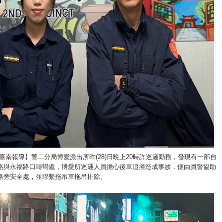
臺南報導】警二分局博愛派出所昨(28)日晩上20時許巡邏勤務，發現有一部自
路與永福路口轉彎處，博愛所巡邏人員擔心後車追撞造成事故，便由員警協助
路旁安全處，並聯繫拖吊車拖吊排除。