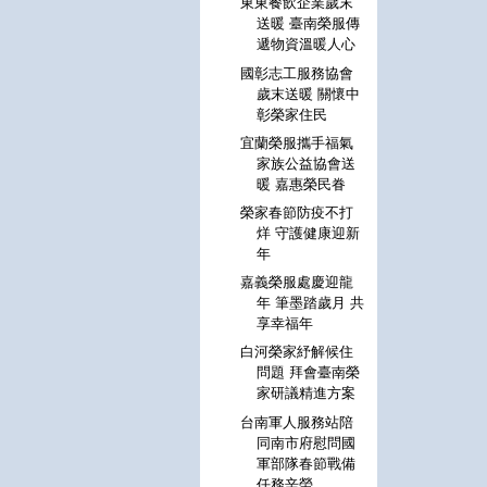
東東餐飲企業歲末
送暖 臺南榮服傳
遞物資溫暖人心
國彰志工服務協會
歲末送暖 關懷中
彰榮家住民
宜蘭榮服攜手福氣
家族公益協會送
暖 嘉惠榮民眷
榮家春節防疫不打
烊 守護健康迎新
年
嘉義榮服處慶迎龍
年 筆墨踏歲月 共
享幸福年
白河榮家紓解候住
問題 拜會臺南榮
家研議精進方案
台南軍人服務站陪
同南市府慰問國
軍部隊春節戰備
任務辛勞