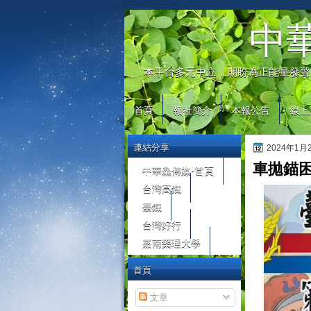
automaty do gier
中
本平台多元中立，期盼為正能量發聲
首頁
報社簡介
本報公告
線上
連結分享
2024年1
車拋錨
中華鱻傳媒-首頁
台灣高鐵
臺鐵
台灣好行
嘉南藥理大學
首頁
文章