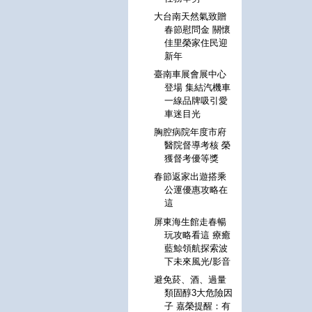
大台南天然氣致贈
春節慰問金 關懷
佳里榮家住民迎
新年
臺南車展會展中心
登場 集結汽機車
一線品牌吸引愛
車迷目光
胸腔病院年度市府
醫院督導考核 榮
獲督考優等獎
春節返家出遊搭乘
公運優惠攻略在
這
屏東海生館走春暢
玩攻略看這 療癒
藍鯨領航探索波
下未來風光/影音
避免菸、酒、過量
類固醇3大危險因
子 嘉榮提醒：有