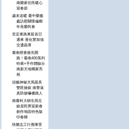
南榮家住民暖心
迎春節
歲末送暖 臺中榮服
處訪慰關懷偏鄉
年長榮民眷
安定東路東延首日
通車 善化警加強
交通疏導
臺南燈會搶先開
跑！臺南400系列
特展×手作體驗台
南新天地獨家亮
相
頭戴神秘犬馬面具
雙匪搶銀 南警逼
真防搶嚇傻路人
南臺科大師生與左
鎮居民齊迎新春
創作地區特色版
印春聯
快樂志工行善隊受