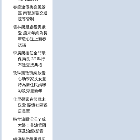
春節連假梅嶺風景
區 南警加強交通
疏導管制
雲林榮服處役男獻
愛 歲末年終為長
輩暖心送上新春
祝福
李廣榮接任金門環
保局長 2/1舉行
布達交接典禮
玫琳凱玫瑰綻放愛
心助學家扶女童
特為新住民媽咪
彩妝秀迎新年
佳里榮家春節歲末
送愛 關懷社區獨
居長輩
時常淚眼汪汪？成
大醫：鼻淚管阻
塞及治療/影音
績優替代役男退伍