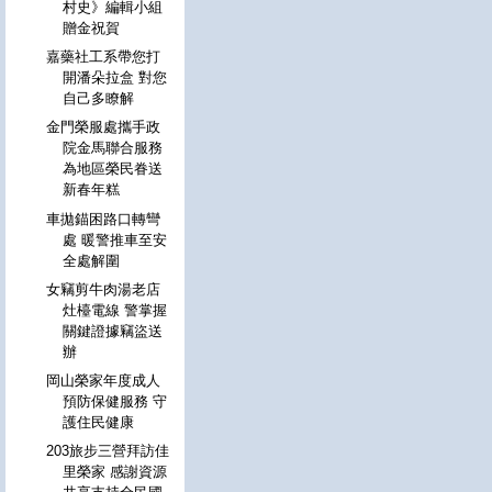
村史》編輯小組
贈金祝賀
嘉藥社工系帶您打
開潘朵拉盒 對您
自己多瞭解
金門榮服處攜手政
院金馬聯合服務
為地區榮民眷送
新春年糕
車拋錨困路口轉彎
處 暖警推車至安
全處解圍
女竊剪牛肉湯老店
灶檯電線 警掌握
關鍵證據竊盜送
辦
岡山榮家年度成人
預防保健服務 守
護住民健康
203旅步三營拜訪佳
里榮家 感謝資源