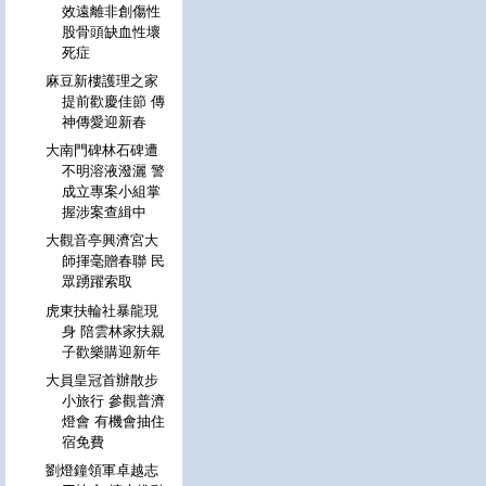
效遠離非創傷性
股骨頭缺血性壞
死症
麻豆新樓護理之家
提前歡慶佳節 傳
神傳愛迎新春
大南門碑林石碑遭
不明溶液潑灑 警
成立專案小組掌
握涉案查緝中
大觀音亭興濟宮大
師揮毫贈春聯 民
眾踴躍索取
虎東扶輪社暴龍現
身 陪雲林家扶親
子歡樂購迎新年
大員皇冠首辦散步
小旅行 參觀普濟
燈會 有機會抽住
宿免費
劉燈鐘領軍卓越志