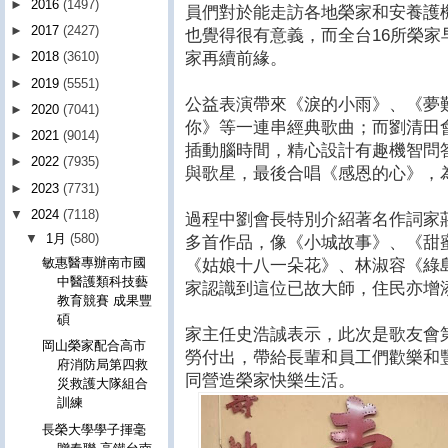
►
2016
(1497)
員們對於能走訪各地榮家和安養護
►
2017
(2427)
也覺得很有意義，而全台16所榮
家再續前緣。
►
2018
(3610)
►
2019
(5551)
公益表演帶來《淚的小雨》、《夢
►
2020
(7041)
你》等一連串經典歌曲；而劉清田
►
2021
(9014)
插動腦時間，精心設計有趣機智問
►
2022
(7935)
與歌星，最後合唱《感恩的心》，
►
2023
(7731)
▼
2024
(7118)
過程中劉會長特別介紹著名作詞家莊
▼
1月
(580)
多首作品，像《小城故事》、《甜
敏惠醫專辦南市國
《姑娘十八一朵花》、林淑容《綠
中醫護類科技藝
家認識到這位已故大師，住民亦增
教育競賽 成果豐
碩
家主任史浩誠表示，此次是歌友會
岡山榮家配合高市
勞付出，帶給長輩和員工們歡樂和
府消防局第四救
同營造榮家快樂生活。
災救護大隊組合
訓練
長榮大學學子揮毫