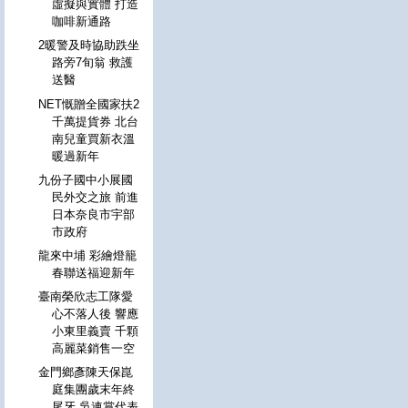
虛擬與實體 打造
咖啡新通路
2暖警及時協助跌坐
路旁7旬翁 救護
送醫
NET慨贈全國家扶2
千萬提貨券 北台
南兒童買新衣溫
暖過新年
九份子國中小展國
民外交之旅 前進
日本奈良市宇部
市政府
龍來中埔 彩繪燈籠
春聯送福迎新年
臺南榮欣志工隊愛
心不落人後 響應
小東里義賣 千顆
高麗菜銷售一空
金門鄉彥陳天保崑
庭集團歲末年終
尾牙 吳連賞代表