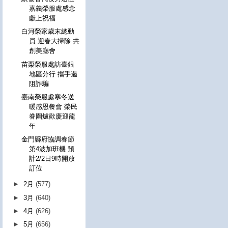
嘉義榮服處感念
獻上祝福
白河榮家歲末總動
員 迎春大掃除 共
創美廳舍
苗栗榮服處訪臺銀
地區分行 攜手遏
阻詐騙
臺南榮服處寒冬送
暖感恩餐會 榮民
眷圍爐歡慶迎龍
年
金門縣府協調春節
第4波加班機 預
計2/2日9時開放
訂位
►
2月
(577)
►
3月
(640)
►
4月
(626)
►
5月
(656)