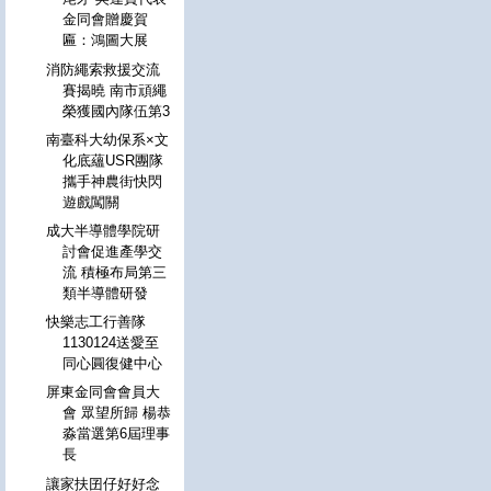
金同會贈慶賀
匾：鴻圖大展
消防繩索救援交流
賽揭曉 南市頑繩
榮獲國內隊伍第3
南臺科大幼保系×文
化底蘊USR團隊
攜手神農街快閃
遊戲闖關
成大半導體學院研
討會促進產學交
流 積極布局第三
類半導體研發
快樂志工行善隊
1130124送愛至
同心圓復健中心
屏東金同會會員大
會 眾望所歸 楊恭
淼當選第6屆理事
長
讓家扶囝仔好好念