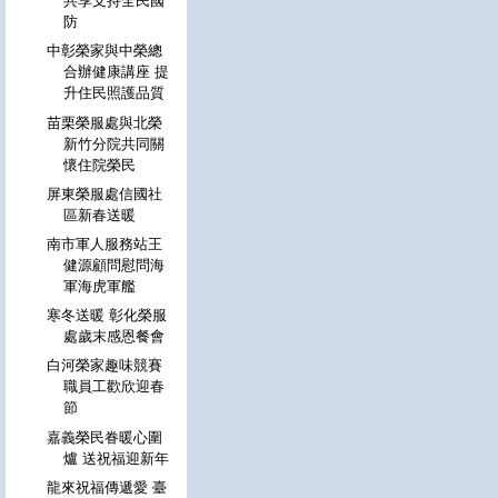
共享支持全民國
防
中彰榮家與中榮總
合辦健康講座 提
升住民照護品質
苗栗榮服處與北榮
新竹分院共同關
懷住院榮民
屏東榮服處信國社
區新春送暖
南市軍人服務站王
健源顧問慰問海
軍海虎軍艦
寒冬送暖 彰化榮服
處歲末感恩餐會
白河榮家趣味競賽
職員工歡欣迎春
節
嘉義榮民眷暖心圍
爐 送祝福迎新年
龍來祝福傳遞愛 臺