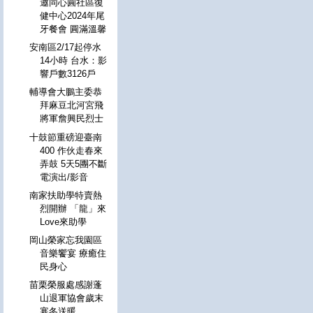
邀同心圓社區復
健中心2024年尾
牙餐會 圓滿溫馨
安南區2/17起停水
14小時 台水：影
響戶數3126戶
輔導會大鵬主委恭
拜麻豆北河宮飛
將軍詹興民烈士
十鼓節重磅迎臺南
400 作伙走春來
弄鼓 5天5團不斷
電演出/影音
南家扶助學特賣熱
烈開辦 「龍」來
Love來助學
岡山榮家忘我園區
音樂饗宴 療癒住
民身心
苗栗榮服處感謝蓬
山退軍協會歲末
寒冬送暖