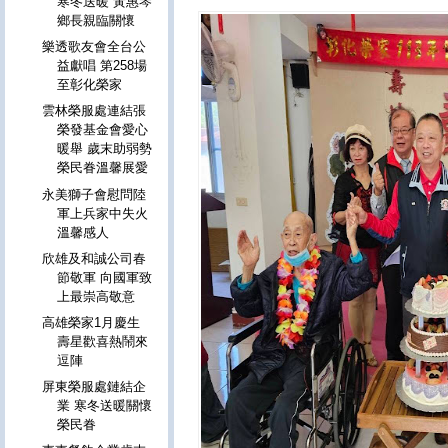
寒冬送暖 黃惠琴
鄉長親臨關懷
樂透歌友會全台公
益獻唱 第258場
至彰化榮家
雲林榮服處連結張
榮發基金會愛心
暖舉 歲末助弱勢
榮民眷溫馨展愛
永美獅子會慰問陸
軍上兵家中失火
溫馨感人
欣雄及和誠公司春
節敬軍 向國軍致
上最崇高敬意
高雄榮家1月慶生
壽星歡喜熱鬧來
逗陣
屏東榮服處鏈結企
業 寒冬送暖關懷
榮民眷