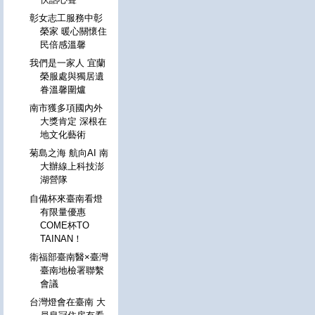
彰女志工服務中彰
榮家 暖心關懷住
民倍感溫馨
我們是一家人 宜蘭
榮服處與獨居遺
眷溫馨圍爐
南市獲多項國內外
大獎肯定 深根在
地文化藝術
菊島之海 航向AI 南
大辦線上科技澎
湖營隊
自備杯來臺南看燈
有限量優惠
COME杯TO
TAINAN！
衛福部臺南醫×臺灣
臺南地檢署聯繫
會議
台灣燈會在臺南 大