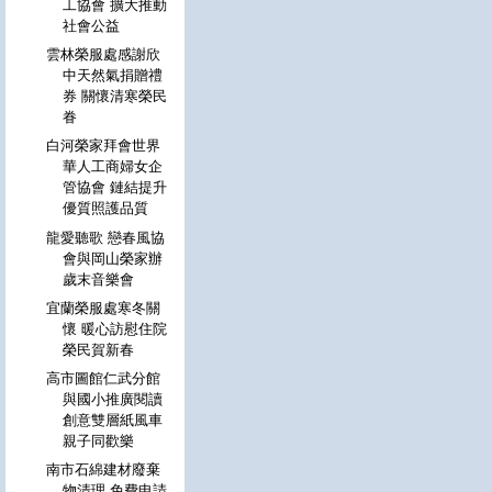
工協會 擴大推動
社會公益
雲林榮服處感謝欣
中天然氣捐贈禮
券 關懷清寒榮民
眷
白河榮家拜會世界
華人工商婦女企
管協會 鏈結提升
優質照護品質
龍愛聽歌 戀春風協
會與岡山榮家辦
歲末音樂會
宜蘭榮服處寒冬關
懷 暖心訪慰住院
榮民賀新春
高市圖館仁武分館
與國小推廣閱讀
創意雙層紙風車
親子同歡樂
南市石綿建材廢棄
物清理 免費申請