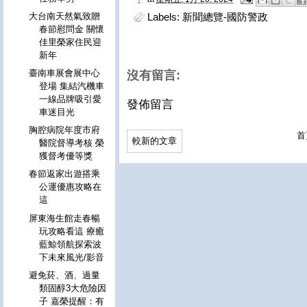
大台南天然氣致贈
Labels:
新聞總覽-國防警政
春節慰問金 關懷
佳里榮家住民迎
新年
臺南車展會展中心
沒有留言:
登場 集結汽機車
一線品牌吸引愛
發佈留言
車迷目光
胸腔病院年度市府
首
較新的文章
醫院督導考核 榮
獲督考優等獎
春節返家出遊搭乘
公運優惠攻略在
這
屏東海生館走春暢
玩攻略看這 療癒
藍鯨領航探索波
下未來風光/影音
避免菸、酒、過量
類固醇3大危險因
子 嘉榮提醒：有