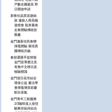
戶數全國最高 即
日開放申請
新春住晶英送捷絲
旅 邀旅人搭高鐵
遊燈會 龍來臺南
走春體驗傳統技
藝趣
金門邀新住民春聯
揮毫體驗 展現異
國傳統共融
春節選購手提燈籠
金門宣導應注意
有無中文標示及
檢驗標識
金門假日花市結合
環保公益 書法學
會揮毫增添節慶
歡欣喜氣
金門青年三創服務
2/3咖啡達人徐愷
駿教你如何結合