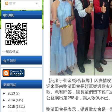
留言
QR CODE
中華鱻傳媒
每日新聞
【記者于郁金/綜合報導】因疫情睽
新聞回顧
迎來臺南劉清田會長領軍樂透歌友
歌、急智問答，讓長輩們留下難忘
►
2013
(2)
公益演出第258場，讓人敬佩不已
►
2014
(415)
►
2015
(1811)
劉清田會長表示，樂透歌友會是一