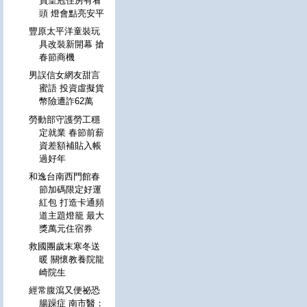
員皇冠住房有看
頭 燈會點亮安平
豐原太平洋童裝玩
具改裝新開幕 搶
春節商機
男誤信女網友甜言
蜜語 投資虛擬貨
幣險遭詐62萬
勞動部守護勞工穩
定就業 春節前薪
資差額補貼入帳
過好年
和逸台南西門館春
節加碼限定好運
紅包 打造卡通頻
道主題燈籠 最大
獎萬元住宿券
救國團歲末寒冬送
暖 關懷教養院龍
崎院生
經常腹瀉又便祕恐
腸躁症 南市醫：