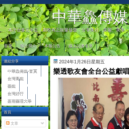
automaty do gier
中華鱻傳媒
本平台多元中立，期盼為正能量發聲，分享美好、美麗、美學，
首頁
報社簡介
本報公告
線上記者名單
連結分享
2024年1月26日星期五
樂透歌友會全台公益獻唱 
中華鱻傳媒-首頁
台灣高鐵
臺鐵
台灣好行
嘉南藥理大學
首頁
文章