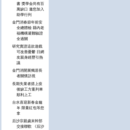
書 獎學金尚有百
萬缺口 邀您加入
助學行列
金門消春節年前安
全總體檢 縣內老
福機構避難驗證
全過關
研究實證這款遊戲
可改善憂鬱 日網
友親身經歷引熱
議
金門消開展獨居長
者關懷訪視
長期失業者搭上疫
後缺工方案列車
順利上工
台水喜迎新春金龍
年 限量紅包等您
拿
后沙宗親歲末幹部
交接聯歡 《后沙