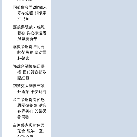
同濟會金門2會歲末
寒冬送暖 關懷家
扶兒童
嘉義榮院歲末感恩
聯歡 與心康復者
溫馨慶新年
嘉義榮服處陪同高
齡榮民眷 參訪雲
林榮家
郭綜合關懷獨居長
者 提前賀春節致
贈紅包
南警交大關懷守護
外送業 平安到府
金門榮服處春節感
恩圍爐餐會 結合
各界善心 與榮民
眷同歡
白河榮家與新住民
茶會 龍年「座」
伙話心聲