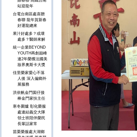
贈春聯 高鐵台南
站迎龍年
台電台南區處喜贈
春聯 龍年賀新春
好運龍總來
果汁好處多？或壞
處多？醫師來解
統一企業BEYOND
YOUTH再創巔峰
連2年榮獲法國美
妝界奧斯卡大獎
佳里榮家愛心不落
人後 深入偏鄉外
展服務
洪依帆金門囡仔接
棒金門家扶主任
寒冬圍爐 彰化榮服
處連結義交大隊
領士班陪伴榮民
長輩話家常
苗栗榮服處大湖鄉