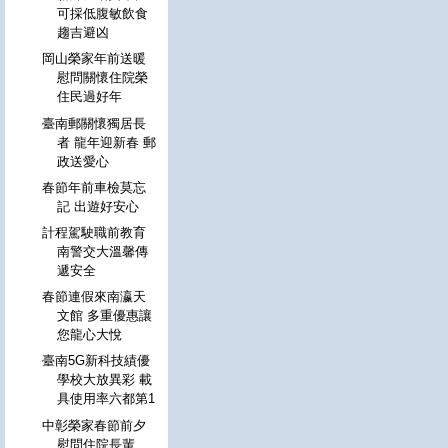
可採低腹敏飲食
趨吉避凶
岡山榮家年前送暖
慰問關懷住院榮
住民過好年
臺南郵關懷獨居長
者 龍年迎新春 郵
政送愛心
春節年前車檢莫忘
記 出遊好安心
計程駕駛職前教育
南警交大溫馨傳
遞安全
春節連假來南瀛天
文館 多重優惠讓
您龍心大悅
臺南5G新科技績優
學校大放異彩 載
具使用率六都第1
中彰榮家春節前夕
慰問住院長輩