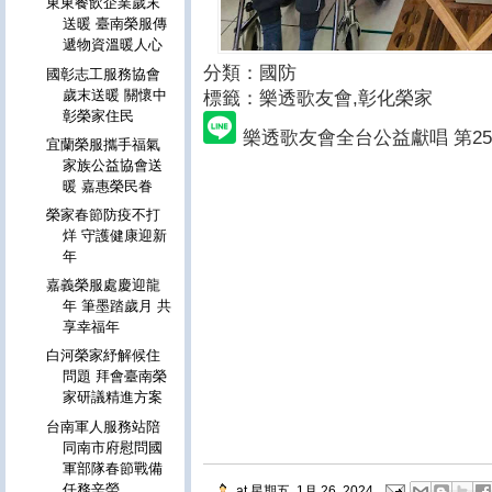
東東餐飲企業歲末
送暖 臺南榮服傳
遞物資溫暖人心
分類：國防
國彰志工服務協會
歲末送暖 關懷中
標籤：樂透歌友會
,彰化榮家
彰榮家住民
樂透歌友會全台公益獻唱 第2
宜蘭榮服攜手福氣
家族公益協會送
暖 嘉惠榮民眷
榮家春節防疫不打
烊 守護健康迎新
年
嘉義榮服處慶迎龍
年 筆墨踏歲月 共
享幸福年
白河榮家紓解候住
問題 拜會臺南榮
家研議精進方案
台南軍人服務站陪
同南市府慰問國
軍部隊春節戰備
任務辛勞
at
星期五, 1月 26, 2024