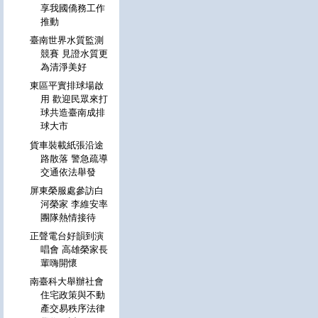
享我國僑務工作
推動
臺南世界水質監測
競賽 見證水質更
為清淨美好
東區平實排球場啟
用 歡迎民眾來打
球共造臺南成排
球大市
貨車裝載紙張沿途
路散落 警急疏導
交通依法舉發
屏東榮服處參訪白
河榮家 李維安率
團隊熱情接待
正聲電台好韻到演
唱會 高雄榮家長
輩嗨開懷
南臺科大舉辦社會
住宅政策與不動
產交易秩序法律