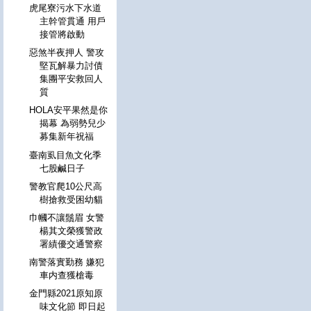
虎尾寮污水下水道
主幹管貫通 用戶
接管將啟動
惡煞半夜押人 警攻
堅瓦解暴力討債
集團平安救回人
質
HOLA安平果然是你
揭幕 為弱勢兒少
募集新年祝福
臺南虱目魚文化季
七股鹹日子
警教官爬10公尺高
樹搶救受困幼貓
巾幗不讓鬚眉 女警
楊其文榮獲警政
署績優交通警察
南警落實勤務 嫌犯
車内查獲槍毒
金門縣2021原知原
味文化節 即日起