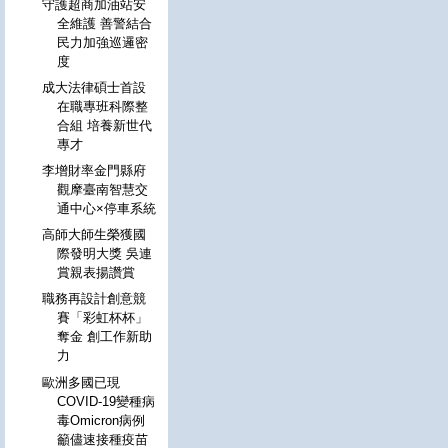
守護超商加油站安
全維護 善警結合
民力加強巡邏密
度
成大法律碩士首設
在職專班科際整
合組 培養新世代
專才
李增財率金門縣府
觀摩臺南智慧交
通中心×停車系統
高師大師生榮獲國
際發明大獎 吳連
賞親表揚讚賞
職務再設計創意競
賽「彩虹杯杯」
奪金 創工作新助
力
歐洲多國已現
COVID-19變種病
毒Omicron病例
籲儘速接種疫苗