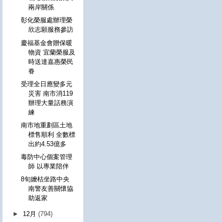
兩岸關係
彰化榮服處辦理榮
欣志願服務參訪
慶福基金會贈保暖
物資 宜蘭榮服及
時送達嘉惠榮民
眷
受理全日應變多元
災害 南市消119
辦理大量話務演
練
南市地重劃區土地
標售順利 全數標
出約4.53億多
毒防中心個案管理
師 以專業陪伴
8旬嬤枯坐路中央
南警友善關懷協
助返家
►
12月
(794)