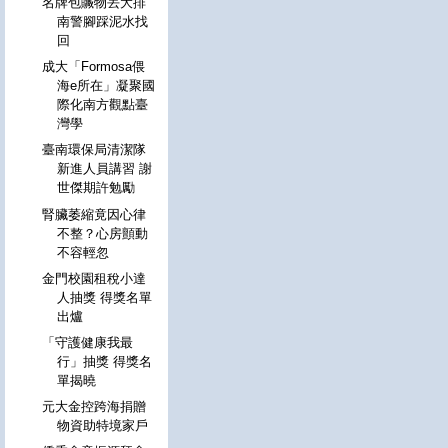
名牌包贓物丟大排
南警腳踩泥水找
回
成大「Formosa偎
海e所在」凝聚國
際化南方觀點臺
灣學
臺南環保局清潔隊
新進人員講習 謝
世傑期許勉勵
腎臟萎縮竟因心律
不整？心房顫動
不容輕忽
金門校園租稅小達
人抽獎 得獎名單
出爐
「守護健康我最
行」抽獎 得獎名
單揭曉
元大金控跨海捐贈
物資助特境家戶