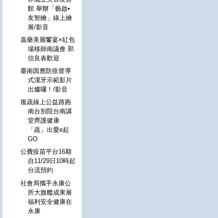
館 舉辦「藝啟•
友智繪」線上繪
展/影音
嘉藥美麗饗宴×紅包
場移師南議會 郭
信良表歡迎
臺南因應防疫督導
式潔牙示範影片
出爐囉！/影音
復蔬線上公益路跑
南台別院台南講
堂齊護健康
「蔬」出愛e起
GO
公費疫苗平台16期
自11/29日10時起
分流預約
社會局攜手永康公
所大旗艦成果展
福利安全健康在
永康