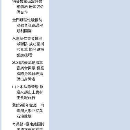
僑委會童振源拜會
楊鎮浯 盼加強金
僑合作
金門辦理性騷擾防
治教育訓練課程
順利圓滿
永康歸仁警發揮區
域聯防 成功圍捕
涉毒車 順利逮捕
犯嫌/影音
2021讓愛流動風車
音樂會揭幕 響應
國際身障日表揚
傑出身障者
山上木瓜節登場 歡
迎來趟山上農村
美食輕旅行
葉館9週年館慶 向
臺灣文學巨擘葉
石濤致敬
奇美醫×臺南總圖跨
界成立失智友善