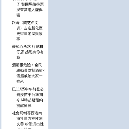
了 警回馬槍持票
搜查當場人贓俱
獲
跟著〈聞芝＠文
資〉走進新化歷
史街區老屋與故
事
愛如心所求-行動柑
仔店 感恩有你有
我
酒駕很危險！全民
總動員防制酒駕×
酒癮戒治大家一
齊來
已11/25中午前登公
費疫苗平台16期
今14時起發預約
提醒簡訊
社會局輔導西港南
海社區力推性別
友善 粉墨演出性