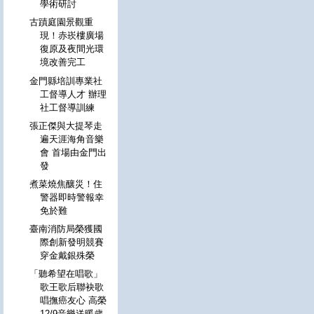
學術研討
古蹟庭園景觀重
現！赤崁樓廣場
復原及夜間光環
境改善完工
金門縣培訓專業社
工督導人才 辦理
社工督導訓練
張正傑與大提琴走
遍天涯海角音樂
會 首場由金門出
發
煮菜燒焦釀災！住
警器即時警報幸
免於難
臺南消防局榮獲國
際創新發明競賽
穿金戴銀殊榮
「聽希望在唱歌」
歌王歌后聯袂歌
唱撫癌友心 高榮
12/9音樂送暖歲