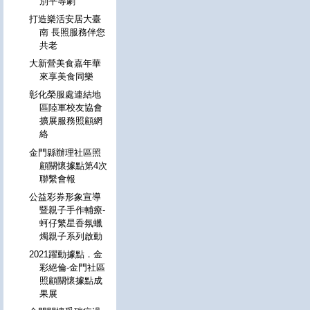
別平等劇
打造樂活安居大臺
南 長照服務伴您
共老
大新營美食嘉年華
來享美食同樂
彰化榮服處連結地
區陸軍校友協會
擴展服務照顧網
絡
金門縣辦理社區照
顧關懷據點第4次
聯繫會報
公益彩券形象宣導
暨親子手作輔療-
蚵仔繁星香氛蠟
燭親子系列啟動
2021躍動據點．金
彩絕倫-金門社區
照顧關懷據點成
果展