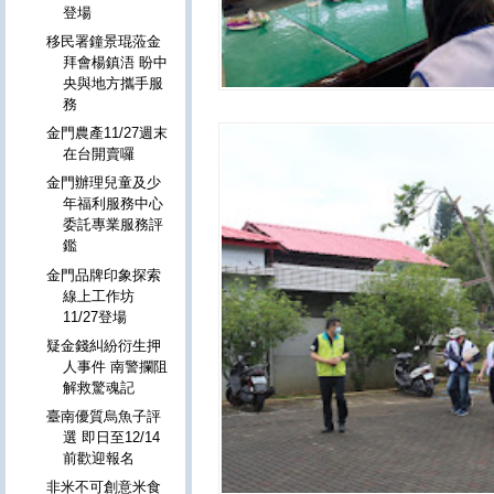
登場
移民署鐘景琨蒞金
拜會楊鎮浯 盼中
央與地方攜手服
務
金門農產11/27週末
在台開賣囉
金門辦理兒童及少
年福利服務中心
委託專業服務評
鑑
金門品牌印象探索
線上工作坊
11/27登場
疑金錢糾紛衍生押
人事件 南警攔阻
解救驚魂記
臺南優質烏魚子評
選 即日至12/14
前歡迎報名
非米不可創意米食