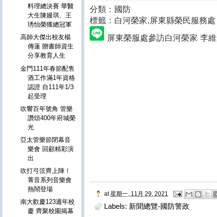
料理總決賽 華醫
分類：國防
大生陳嫚琪、王
標籤：白河榮家
,屏東縣榮民服務處
琇怡榮獲總冠軍
屏東榮服處參訪白河榮家 李
高師大傑出校友楊
傳蓮 贈書師資生
分享教育人生
金門111年春節配售
酒工作滿1年資格
認證 自111年1/3
起受理
吹響百年號角 管樂
讚頌400年府城榮
光
亞太管樂節閉幕音
樂會 回顧精彩演
出
吹打弓弦齊上陣！
菁音系列音樂會
熱鬧登場
at
星期一, 11月 29, 2021
南大歡慶123週年校
Labels:
新聞總覽-國防警政
慶 齊聚校園揭幕