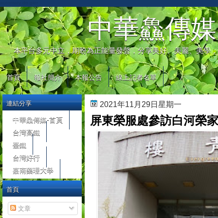
automaty do gier
中華鱻傳媒
本平台多元中立，期盼為正能量發聲，分享美好、美麗、美學，
首頁
報社簡介
本報公告
線上記者名單
連結分享
2021年11月29日星期一
屏東榮服處參訪白河榮家
中華鱻傳媒-首頁
台灣高鐵
臺鐵
台灣好行
嘉南藥理大學
首頁
文章