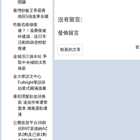
開鑼
臺灣炒飯王爭霸賽
南區5強進軍全國
沒有留言:
吃飯也能做復
健？！嘉榮復健
發佈留言
科建議：從日常
活動助病患輕鬆
首
復健
較新的文章
金城浯江抽水站 爭
取中央補助汰舊
換新
金大華語文中心
Fulbright華語班
始業式圓滿溫馨
毒犯理髮欲改頭換
面 違規停車遭警
盤查 攜毒露餡遭
逮
公費疫苗平台16期
供BNT莫德納AZ
第2劑及已第1劑