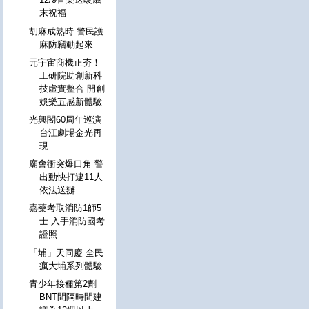
末祝福
胡麻成熟時 警民護
麻防竊動起來
元宇宙商機正夯！
工研院助創新科
技虛實整合 開創
娛樂五感新體驗
光興閣60周年巡演
台江劇場金光再
現
廟會衝突爆口角 警
出動快打逮11人
依法送辦
嘉藥考取消防1師5
士 入手消防國考
證照
「埔」天同慶 全民
瘋大埔系列體驗
青少年接種第2劑
BNT間隔時間建