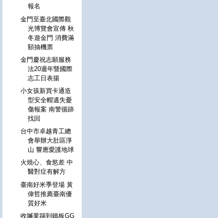
報名
金門至臺北國際觀
光博覽會宣傳 秋
冬遊金門 消費滿
額抽機票
金門慶祝志願服務
法20週年暨國際
志工日表揚
小女孩新買卡通造
型安全帽遺失憂
傷報案 南警循跡
找回
台中市卓越青工總
會舉辦大肚區淨
山 響應愛護地球
火燒心、食慾差 中
醫對症有解方
臺南好米季登場 黃
偉哲推薦臺南優
質好米
收贓業踢到鐵板GG