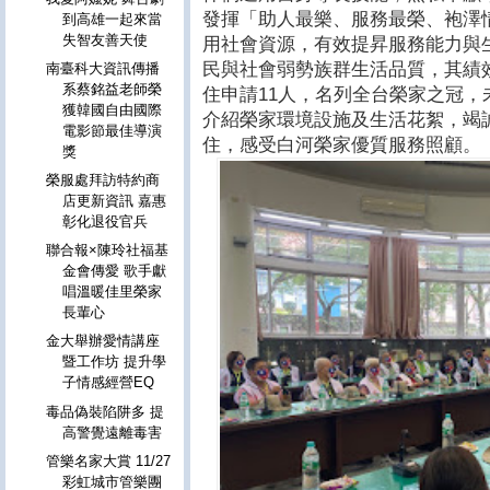
發揮「助人最樂、服務最榮、袍澤
到高雄一起來當
失智友善天使
用社會資源，有效提昇服務能力與
民與社會弱勢族群生活品質，其績
南臺科大資訊傳播
系蔡銘益老師榮
住申請11人，名列全台榮家之冠
獲韓國自由國際
介紹榮家環境設施及生活花絮，竭
電影節最佳導演
住，感受白河榮家優質服務照顧。
獎
榮服處拜訪特約商
店更新資訊 嘉惠
彰化退役官兵
聯合報×陳玲社福基
金會傳愛 歌手獻
唱溫暖佳里榮家
長輩心
金大舉辦愛情講座
暨工作坊 提升學
子情感經營EQ
毒品偽裝陷阱多 提
高警覺遠離毒害
管樂名家大賞 11/27
彩虹城市管樂團