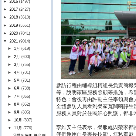
►
2016
(1497)
►
2017
(2427)
►
2018
(3610)
►
2019
(5551)
►
2020
(7041)
▼
2021
(9014)
►
1月
(619)
►
2月
(600)
►
3月
(755)
►
4月
(701)
►
5月
(701)
參訪行程由輔導組柯組長負責簡報
►
6月
(738)
等，說明家區服務照顧等措施，希
►
7月
(866)
特色；會後再由許副主任率領與會人
►
8月
(852)
全體參訪人員看到榮家寬闊幽靜生
►
9月
(805)
服務人員對於住民細心照護，都非
►
10月
(807)
李維安主任表示，榮服處與榮家都
▼
11月
(776)
伴們運用自身專長技能，無私奉獻
我愛阿嬤妮 舞台劇