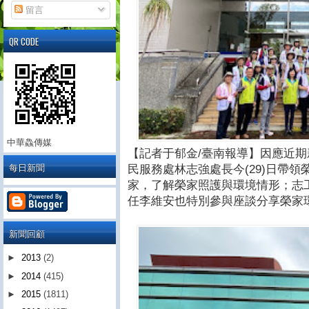
留言
QR CODE
中華鱻傳媒
【記者于郁金/臺南報導】因應近
每日新聞
民服務處林志強處長今(29)日帶領
家，了解榮家照護與環境情形；志
任李維安也特別參與座談分享榮家
新聞回顧
►
2013
(2)
►
2014
(415)
►
2015
(1811)