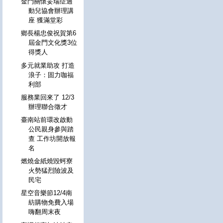
金門關懷妥瑞症過
動兒協會辦理講
座 獲滿堂彩
鄉長楊忠俊祝賀第6
屆金門文化獎3位
得獎人
多元就業助攻 打造
浪子：固力咖福
利部
服務業回來了 12/3
辦理聯合徵才
臺南站前環改啟動
公民親身參與踏
查 工作坊開放報
名
燃燒金紙燒毀蚵寮
火勢猛烈險波及
民宅
星空音樂節12/4南
紡購物免費入場
嗨翻周末夜