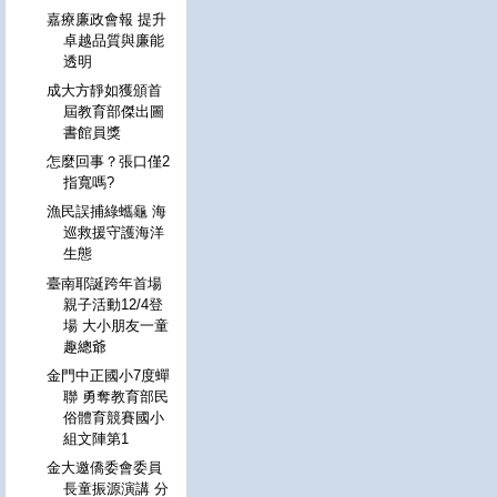
嘉療廉政會報 提升
卓越品質與廉能
透明
成大方靜如獲頒首
屆教育部傑出圖
書館員獎
怎麼回事？張口僅2
指寬嗎?
漁民誤捕綠蠵龜 海
巡救援守護海洋
生態
臺南耶誕跨年首場
親子活動12/4登
場 大小朋友一童
趣總爺
金門中正國小7度蟬
聯 勇奪教育部民
俗體育競賽國小
組文陣第1
金大邀僑委會委員
長童振源演講 分