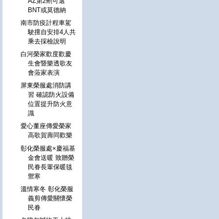
AZ第2劑可選
BNT或莫德納
南市防疫計程車駕
駛擅自安排4人共
乘去採檢說明
白河榮家歡度歡慶
生會暨樂透歌友
會蒞家表演
屏東榮服處消防講
習 確認防火設備
位置提升防火意
識
愛心董座傳愛榮家
高歌賀壽同歡樂
彰化榮服處×慶福基
金會送暖 致贈榮
民眷長輩保暖毯
禦寒
溫情寒冬 彰化榮服
義剪傳愛關懷榮
民眷