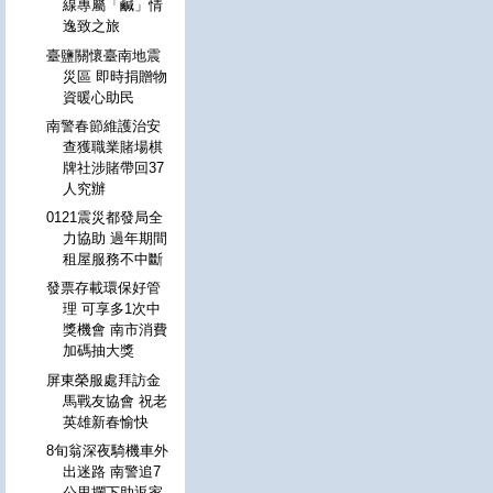
線專屬「鹹」情
逸致之旅
臺鹽關懷臺南地震
災區 即時捐贈物
資暖心助民
南警春節維護治安
查獲職業賭場棋
牌社涉賭帶回37
人究辦
0121震災都發局全
力協助 過年期間
租屋服務不中斷
發票存載環保好管
理 可享多1次中
獎機會 南市消費
加碼抽大獎
屏東榮服處拜訪金
馬戰友協會 祝老
英雄新春愉快
8旬翁深夜騎機車外
出迷路 南警追7
公里攔下助返家