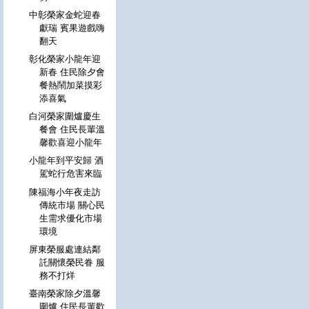
中彰榮家金蛇迎春
獻瑞 賓果遊戲嗨
翻天
彰化榮家小龍年迎
新春 住民除夕會
餐熱鬧加菜摸彩
添喜氣
白河榮家圍爐慶生
餐會 住民長輩溫
馨歡喜迎小龍年
小龍年到平安歸 酒
駕蛇行危害來臨
陳福海小年夜走訪
傳統市場 關心民
生需求優化市場
環境
屏東榮服處連結鄰
託關懷榮民眷 服
務不打烊
臺南榮家除夕溫馨
圍爐 住民長輩歡