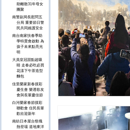
助離散31年母女
團聚
南警副局長慰問五
分局 重要節日警
民共同維護安全
南台南家扶春季助
學特賣會啟動 為
孩子未來點亮光
明
大員皇冠甜點超吸
睛 走春必吃必買
花漾下午茶造型
麵包
佳里榮家新春摸彩
慶生會 樂透歌友
會與長輩慶佳節
白河榮家春節摸彩
聯歡會 住民長輩
歡欣迎新年
南紡日本屋台祭熾
熱登場 道地東洋