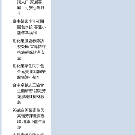
蹤人口 家屬喜
喊：可安心過好
年
臺南榮家小年夜團
圓包水餃 喜迎小
龍年幸福到
彰化榮服處春節訪
視榮民 宣導防詐
措施確保財產安
全
彰化榮家住民手包
金元寶 歡唱同樂
蛇舞迎小龍年
台中卓越志工協會
生態研習 認識芳
苑濕地紅樹林候
鳥
96歲白河榮家住民
高瑞芳揮毫寫春
聯 增添小龍年喜
慶