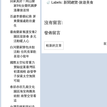
回家真好！岡山榮
Labels:
新聞總覽-旅遊美食
家8旬女榮民圓夢
溫馨接送情
百歲李爺爺紀壽 屏
東榮服處歡欣慶
沒有留言:
生
臺南榮家養護安養2
發佈留言
園區迎新春 多元
活動暖人心
首
較新的文章
白河榮家辦包水餃
活動 住民長輩歡
喜迎小龍年
國際太空站零重力
實驗提案臺灣區
初選揭曉 啟發學
子探索太空無限
可能
春節赤崁孔廟文化
園區海安商圈美
術館 南警交管看
這
台灣高鐵和平紀念