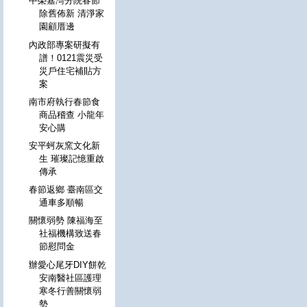
中榮嘉灣分院春節
除舊佈新 清淨家
園顧厝邊
內政部專案研擬有
譜！0121震災受
災戶住宅補貼方
案
南市府執行春節食
商品稽查 小龍年
安心購
安平蚵灰窯文化新
生 璀璨記憶重啟
傳承
春節返鄉 臺南區交
通車多順暢
關懷弱勢 陳福海至
社福機構致送春
節慰問金
辦愛心尾牙DIY餅乾
安南醫社區護理
寒冬行善關懷弱
勢