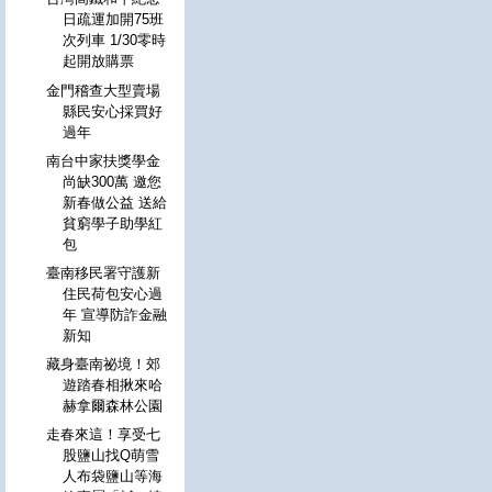
日疏運加開75班
次列車 1/30零時
起開放購票
金門稽查大型賣場
縣民安心採買好
過年
南台中家扶獎學金
尚缺300萬 邀您
新春做公益 送給
貧窮學子助學紅
包
臺南移民署守護新
住民荷包安心過
年 宣導防詐金融
新知
藏身臺南祕境！郊
遊踏春相揪來哈
赫拿爾森林公園
走春來這！享受七
股鹽山找Q萌雪
人布袋鹽山等海