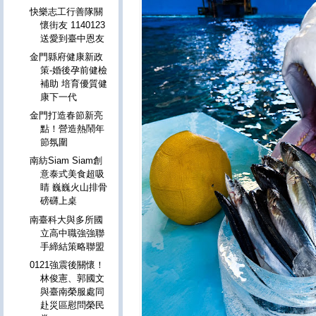
快樂志工行善隊關
懷街友 1140123
送愛到臺中恩友
金門縣府健康新政
策-婚後孕前健檢
補助 培育優質健
康下一代
金門打造春節新亮
點！營造熱鬧年
節氛圍
南紡Siam Siam創
意泰式美食超吸
睛 巍巍火山排骨
磅礴上桌
南臺科大與多所國
立高中職強強聯
手締結策略聯盟
0121強震後關懷！
林俊憲、郭國文
與臺南榮服處同
赴災區慰問榮民