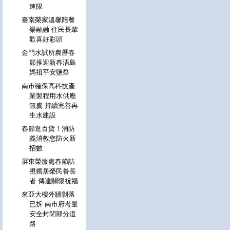
速限
臺南榮家溫馨陪餐
樂融融 住民長輩
歡喜好彩頭
金門水試所農曆春
節推迎新春浯島
媽祖平安鹽祭
南市確保高科技產
業製程用水供應
無虞 持續完善再
生水建設
春節逛百貨！消防
義消教您防火新
招數
屏東榮服處春節訪
視獨居榮民眷長
者 傳達關懷祝福
來亞大樓外牆剝落
已拆 南市府考量
安全封閉部分道
路