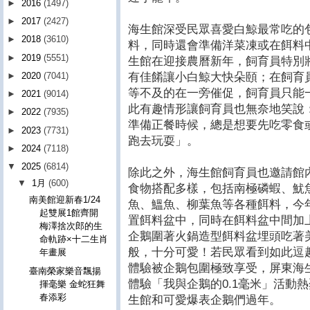
►
2016
(1497)
►
2017
(2427)
海生館深受民眾喜愛白鯨最常吃的
►
2018
(3610)
料，同時還會準備洋菜凍或在餌料
►
2019
(5551)
生館在迎接農曆新年，飼育員特別
有佳餚讓小白鯨大快朵頤；在飼育
►
2020
(7041)
等不及的在一旁催促，飼育員只能
►
2021
(9014)
此有趣情形讓飼育員也無奈地笑說
►
2022
(7935)
準備正餐時候，總是想要先吃零食
►
2023
(7731)
跑去玩耍」。
►
2024
(7118)
▼
2025
(6814)
除此之外，海生館飼育員也邀請館
▼
1月
(600)
食物搭配多樣，包括南極磷蝦、魷
南美館迎新春1/24
魚、鰮魚、柳葉魚等各種餌料，今
起雙展1館齊開
置餌料盆中，同時在餌料盆中間加
梅澤捨次郎的生
企鵝圍著火鍋造型餌料盆埋頭吃著
命軌跡×十二生肖
般，十分可愛！若民眾看到如此逗
年畫展
體驗被企鵝包圍極致享受，屏東海
臺南榮家樂音飄揚
體驗「我與企鵝的0.1毫米」活動
揮毫樂 金蛇狂舞
春添彩
生館和可愛爆表企鵝們過年。