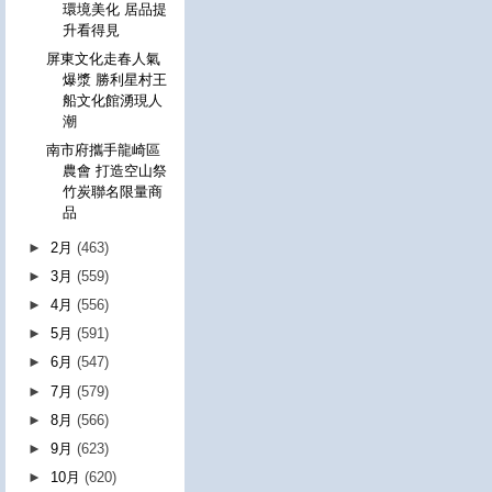
環境美化 居品提
升看得見
屏東文化走春人氣
爆漿 勝利星村王
船文化館湧現人
潮
南市府攜手龍崎區
農會 打造空山祭
竹炭聯名限量商
品
►
2月
(463)
►
3月
(559)
►
4月
(556)
►
5月
(591)
►
6月
(547)
►
7月
(579)
►
8月
(566)
►
9月
(623)
►
10月
(620)