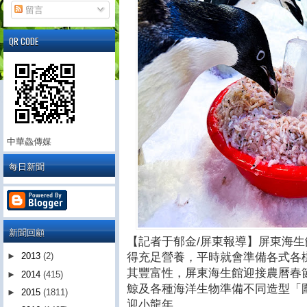
留言
QR CODE
中華鱻傳媒
每日新聞
新聞回顧
【記者于郁金/屏東報導】屏東海
得充足營養，平時就會準備各式各
►
2013
(2)
其豐富性，屏東海生館迎接農曆春
►
2014
(415)
鯨及各種海洋生物準備不同造型「
►
2015
(1811)
迎小龍年。