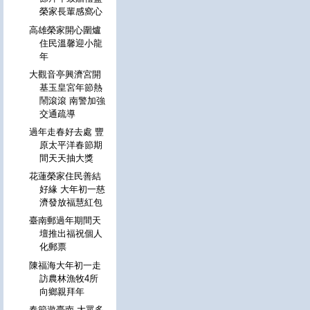
榮家長輩感窩心
高雄榮家開心圍爐
住民溫馨迎小龍
年
大觀音亭興濟宮開
基玉皇宮年節熱
鬧滾滾 南警加強
交通疏導
過年走春好去處 豐
原太平洋春節期
間天天抽大獎
花蓮榮家住民善結
好緣 大年初一慈
濟發放福慧紅包
臺南郵過年期間天
壇推出福祝個人
化郵票
陳福海大年初一走
訪農林漁牧4所
向鄉親拜年
春節遊臺南 大眾多