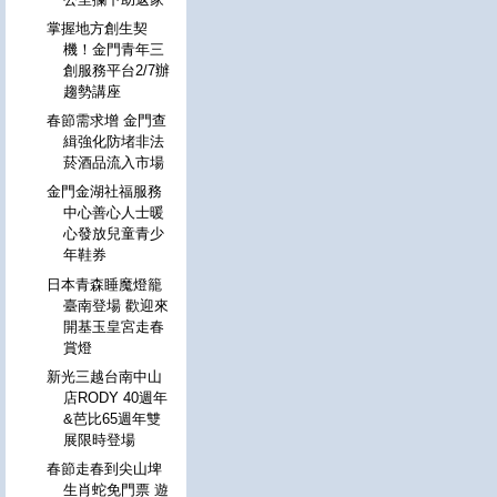
掌握地方創生契
機！金門青年三
創服務平台2/7辦
趨勢講座
春節需求增 金門查
緝強化防堵非法
菸酒品流入市場
金門金湖社福服務
中心善心人士暖
心發放兒童青少
年鞋券
日本青森睡魔燈籠
臺南登場 歡迎來
開基玉皇宮走春
賞燈
新光三越台南中山
店RODY 40週年
&芭比65週年雙
展限時登場
春節走春到尖山埤
生肖蛇免門票 遊