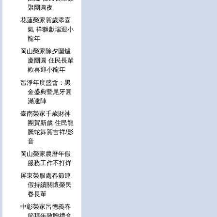
聚團圓夜
花蓮榮家賀歲添喜
氣 祥獅獻瑞迎小
龍年
岡山榮家除夕圍爐
慶團圓 住民長輩
歡喜迎小龍年
皙淨年度盛會：黑
金盛典暨尾牙圓
滿達陣
臺南榮家千歲財神
團賀新歲 住民龍
騰蛇舞賀吉祥/影
音
岡山榮家農曆年假
服務工作不打烊
屏東榮服處春節連
假持續關懷榮民
眷長輩
中彰榮家呂德義春
節拜年致贈禮盒