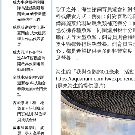
成大半導體學院團
隊為近感測發展
除了之外，海生館飼育員還會針對
闢新局 研發新型
料或餵食方式；例如：針對喜歡吃
光學仿生元件
備高麗菜給珊瑚礁魚類補充養分；
威尼斯建築雙年展-
也彷彿各種魚類一同圍爐用餐十分
臺灣館 成大建築
膽石斑等大型魚類，飼育員則會特
學系作品代表參
隻生物都獲得足夠營養。飼育員表
展
心，都是希望提供更多餌料豐富度
成大羽球冬令營引
足營養」。
進AIoT智聯設備
開啟高效樂趣運
動新體驗
海生館「我與企鵝的0.1毫米」活
金城車站光雕投影
https://aquarium.com.tw/experien
迎新春 科技融合
(屏東海生館提供照片)
春節元素×金門景
點
古蹟修復工程工地
負責人培訓班金
門班結訓 34位學
員成績合格
歲末溫馨感動！波
麗士尋人高手再