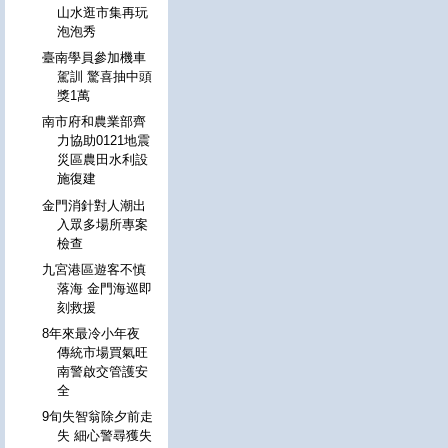
山水逛市集再玩
泡泡秀
臺南學員參加機車
駕訓 驚喜抽中頭
獎1萬
南市府和農業部齊
力協助0121地震
災區農田水利設
施復建
金門消針對人潮出
入眾多場所專案
檢查
九宮港區遊客不慎
落海 金門海巡即
刻救援
8年來最冷小年夜
傳統市場買氣旺
南警啟交管護安
全
9旬失智翁除夕前走
失 細心警尋獲失