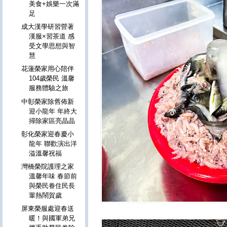
美食+娛樂一次滿
足
成大漢學研習營著
漢服×習茶道 感
受文學思想與智
慧
花蓮榮家用心陪伴
104歲榮民 溫馨
服務體驗之旅
中彰榮家除舊佈新
迎小龍年 年終大
掃除家區亮晶晶
彰化榮家迎春慶小
龍年 聯歡演出洋
溢溫馨祝福
灣橋榮院護理之家
溫馨年味 春節前
與榮民眷住民長
輩熱鬧賀歲
屏東榮服處迎春送
暖！與國軍弟兄