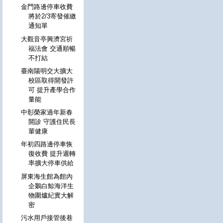
金門路邊停車收費
將於2/3寄發催繳
通知單
大觀音亭興濟宮祈
福法會 交通順暢
不打結
臺南陽明交大擴大
校區取得開發許
可 提升產學合作
量能
中彰榮家過年新春
開診 守護住民長
輩健康
年初四路邊停車恢
復收費 提升週轉
率擴大停車供給
屏東海生館為館內
企鵝白鯨海洋生
物圍爐紀實大解
密
污水用戶接管後巷