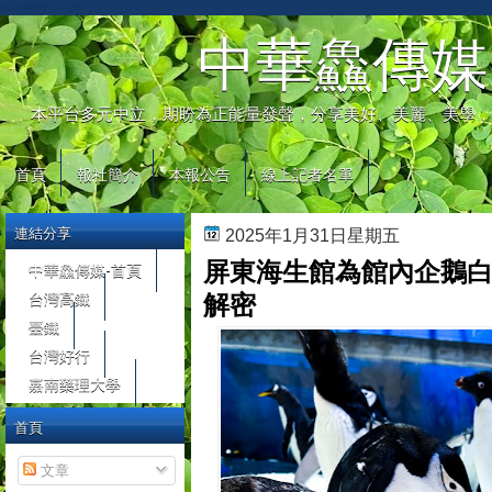
automaty do gier
中華鱻傳媒
本平台多元中立，期盼為正能量發聲，分享美好、美麗、美學，
首頁
報社簡介
本報公告
線上記者名單
連結分享
2025年1月31日星期五
屏東海生館為館內企鵝
中華鱻傳媒-首頁
台灣高鐵
解密
臺鐵
台灣好行
嘉南藥理大學
首頁
文章