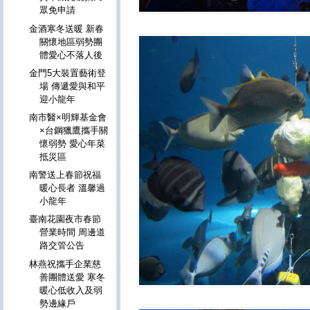
眾免申請
金酒寒冬送暖 新春
關懷地區弱勢團
體愛心不落人後
金門5大裝置藝術登
場 傳遞愛與和平
迎小龍年
南市醫×明輝基金會
×台鋼獵鷹攜手關
懷弱勢 愛心年菜
抵災區
南警送上春節祝福
暖心長者 溫馨過
小龍年
臺南花園夜市春節
營業時間 周邊道
路交管公告
林燕祝攜手企業慈
善團體送愛 寒冬
暖心低收入及弱
勢邊緣戶