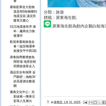
眷
臺南藍軍送大批物
資及800份碗棵到
分類：旅遊
地震災區 讓災民
標籤：屏東海生館
,
暖胃又暖心
屏東海生館為館內企鵝白鯨海
0121地震後有序 南
科：廠商全力恢
復運作
歡迎來臺南旅遊走
春！臨安橋通車
銜接安平中西2區
屏東熱帶農博會熱
鬧登場 地景彩稻
田開放遊客走入
酒品安全有保障 金
門縣府：抽檢30
款高粱酒全數過
關
臺南文化中心：光
影線索—陳泰元
彩筆人生展出
at
星期五, 1月 31, 2025