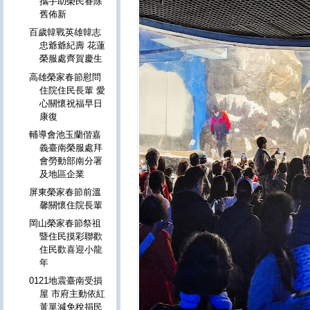
攜手助榮民眷除
舊佈新
百歲韓戰英雄韓志
忠爺爺紀壽 花蓮
榮服處齊賀慶生
高雄榮家春節慰問
住院住民長輩 愛
心關懷祝福早日
康復
輔導會池玉蘭偕嘉
義臺南榮服處拜
會勞動部南分署
及地區企業
屏東榮家春節前溫
馨關懷住院長輩
岡山榮家春節祭祖
暨住民摸彩聯歡
住民歡喜迎小龍
年
0121地震臺南受損
屋 市府主動依紅
黃單減免稅捐民