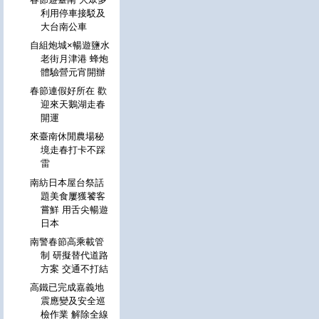
利用停車接駁及
大台南公車
自組炮城×暢遊鹽水
老街月津港 蜂炮
體驗營元宵開辦
春節連假好所在 歡
迎來天鵝湖走春
開運
來臺南休閒農場秘
境走春打卡不踩
雷
南紡日本屋台祭話
題美食屢獲饕客
嘗鮮 用舌尖暢遊
日本
南警春節高乘載管
制 研擬替代道路
方案 交通不打結
高鐵已完成嘉義地
震應變及安全巡
檢作業 解除全線