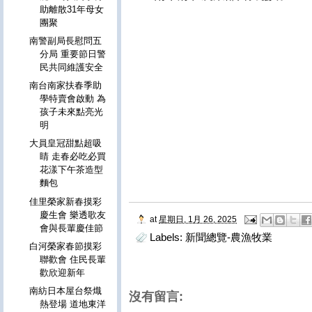
助離散31年母女
團聚
南警副局長慰問五
分局 重要節日警
民共同維護安全
南台南家扶春季助
學特賣會啟動 為
孩子未來點亮光
明
大員皇冠甜點超吸
睛 走春必吃必買
花漾下午茶造型
麵包
佳里榮家新春摸彩
慶生會 樂透歌友
at
星期日, 1月 26, 2025
會與長輩慶佳節
Labels:
新聞總覽-農漁牧業
白河榮家春節摸彩
聯歡會 住民長輩
歡欣迎新年
南紡日本屋台祭熾
沒有留言:
熱登場 道地東洋