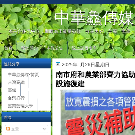
automaty do gier
中華鱻傳媒
本平台多元中立，期盼為正能量發聲，分享美好、美麗、美學，
首頁
報社簡介
本報公告
線上記者名單
連結分享
2025年1月26日星期日
南市府和農業部齊力協助
中華鱻傳媒-首頁
台灣高鐵
設施復建
臺鐵
台灣好行
嘉南藥理大學
首頁
文章