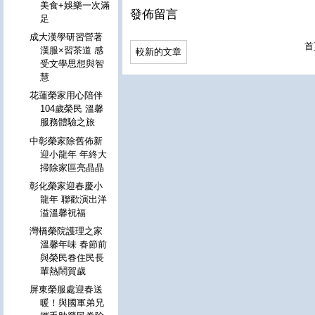
美食+娛樂一次滿
發佈留言
足
成大漢學研習營著
首
漢服×習茶道 感
較新的文章
受文學思想與智
慧
花蓮榮家用心陪伴
104歲榮民 溫馨
服務體驗之旅
中彰榮家除舊佈新
迎小龍年 年終大
掃除家區亮晶晶
彰化榮家迎春慶小
龍年 聯歡演出洋
溢溫馨祝福
灣橋榮院護理之家
溫馨年味 春節前
與榮民眷住民長
輩熱鬧賀歲
屏東榮服處迎春送
暖！與國軍弟兄