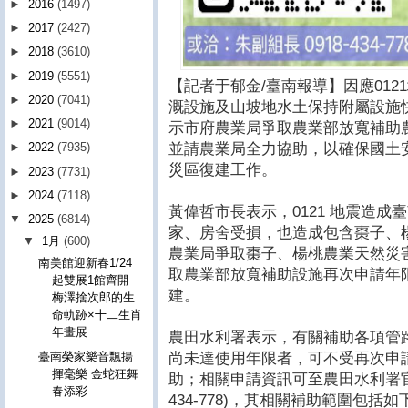
►
2016
(1497)
►
2017
(2427)
►
2018
(3610)
►
2019
(5551)
【記者于郁金/臺南報導】因應01
►
2020
(7041)
溉設施及山坡地水土保持附屬設施
►
2021
(9014)
示市府農業局爭取農業部放寬補助
並請農業局全力協助，以確保國土
►
2022
(7935)
災區復建工作。
►
2023
(7731)
►
2024
(7118)
黃偉哲市長表示，0121 地震造
▼
2025
(6814)
家、房舍受損，也造成包含棗子、
▼
1月
(600)
農業局爭取棗子、楊桃農業天然災
南美館迎新春1/24
取農業部放寬補助設施再次申請年
起雙展1館齊開
建。
梅澤捨次郎的生
命軌跡×十二生肖
年畫展
農田水利署表示，有關補助各項管
尚未達使用年限者，可不受再次申
臺南榮家樂音飄揚
揮毫樂 金蛇狂舞
助；相關申請資訊可至農田水利署官網
春添彩
434-778)，其相關補助範圍包括如