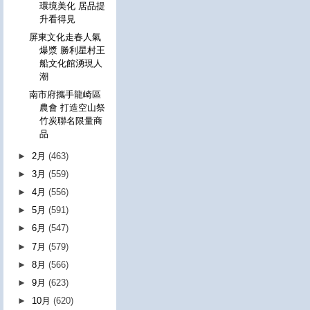
環境美化 居品提
升看得見
屏東文化走春人氣
爆漿 勝利星村王
船文化館湧現人
潮
南市府攜手龍崎區
農會 打造空山祭
竹炭聯名限量商
品
►
2月
(463)
►
3月
(559)
►
4月
(556)
►
5月
(591)
►
6月
(547)
►
7月
(579)
►
8月
(566)
►
9月
(623)
►
10月
(620)