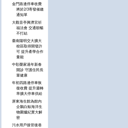
金門路邊停車收費
將於2/3寄發催繳
通知單
大觀音亭興濟宮祈
福法會 交通順暢
不打結
臺南陽明交大擴大
校區取得開發許
可 提升產學合作
量能
中彰榮家過年新春
開診 守護住民長
輩健康
年初四路邊停車恢
復收費 提升週轉
率擴大停車供給
屏東海生館為館內
企鵝白鯨海洋生
物圍爐紀實大解
密
污水用戶接管後巷