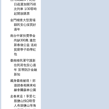
日疏運加開75班
次列車 1/30零時
起開放購票
金門稽查大型賣場
縣民安心採買好
過年
南台中家扶獎學金
尚缺300萬 邀您
新春做公益 送給
貧窮學子助學紅
包
臺南移民署守護新
住民荷包安心過
年 宣導防詐金融
新知
藏身臺南祕境！郊
遊踏春相揪來哈
赫拿爾森林公園
走春來這！享受七
股鹽山找Q萌雪
人布袋鹽山等海