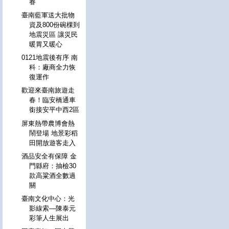
眷
臺南藍軍送大批物
資及800份碗棵到
地震災區 讓災民
暖胃又暖心
0121地震後有序 南
科：廠商全力恢
復運作
歡迎來臺南旅遊走
春！臨安橋通車
銜接安平中西2區
屏東熱帶農博會熱
鬧登場 地景彩稻
田開放遊客走入
酒品安全有保障 金
門縣府：抽檢30
款高粱酒全數過
關
臺南文化中心：光
影線索—陳泰元
彩筆人生展出