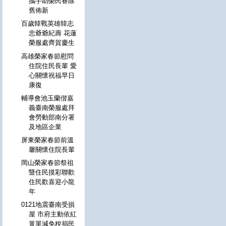
攜手助榮民眷除
舊佈新
百歲韓戰英雄韓志
忠爺爺紀壽 花蓮
榮服處齊賀慶生
高雄榮家春節慰問
住院住民長輩 愛
心關懷祝福早日
康復
輔導會池玉蘭偕嘉
義臺南榮服處拜
會勞動部南分署
及地區企業
屏東榮家春節前溫
馨關懷住院長輩
岡山榮家春節祭祖
暨住民摸彩聯歡
住民歡喜迎小龍
年
0121地震臺南受損
屋 市府主動依紅
黃單減免稅捐民