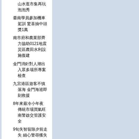
山水逛市集再玩
泡泡秀
臺南學員參加機車
駕訓 驚喜抽中頭
獎1萬
南市府和農業部齊
力協助0121地震
災區農田水利設
施復建
金門消針對人潮出
入眾多場所專案
檢查
九宮港區遊客不慎
落海 金門海巡即
刻救援
8年來最冷小年夜
傳統市場買氣旺
南警啟交管護安
全
9旬失智翁除夕前走
失 細心警尋獲失