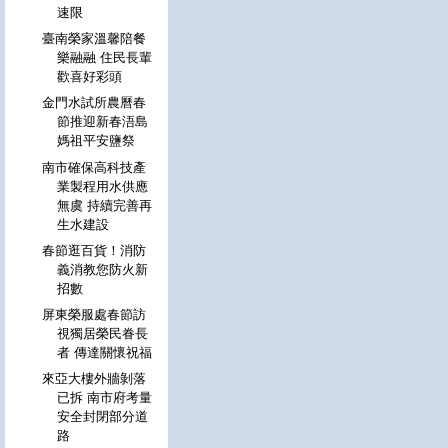
速限
臺南榮家溫馨陪餐
樂融融 住民長輩
歡喜好彩頭
金門水試所農曆春
節推迎新春浯島
媽祖平安鹽祭
南市確保高科技產
業製程用水供應
無虞 持續完善再
生水建設
春節逛百貨！消防
義消教您防火新
招數
屏東榮服處春節訪
視獨居榮民眷長
者 傳達關懷祝福
來亞大樓外牆剝落
已拆 南市府考量
安全封閉部分道
路