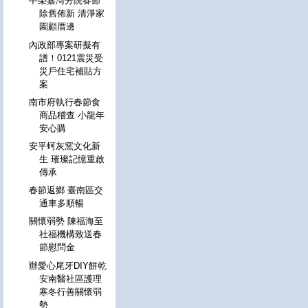
中榮嘉灣分院春節
除舊佈新 清淨家
園顧厝邊
內政部專案研擬有
譜！0121震災受
災戶住宅補貼方
案
南市府執行春節食
商品稽查 小龍年
安心購
安平蚵灰窯文化新
生 璀璨記憶重啟
傳承
春節返鄉 臺南區交
通車多順暢
關懷弱勢 陳福海至
社福機構致送春
節慰問金
辦愛心尾牙DIY餅乾
安南醫社區護理
寒冬行善關懷弱
勢