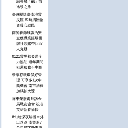
線專屬「鹹」情
逸致之旅
臺鹽關懷臺南地震
災區 即時捐贈物
資暖心助民
南警春節維護治安
查獲職業賭場棋
牌社涉賭帶回37
人究辦
0121震災都發局全
力協助 過年期間
租屋服務不中斷
發票存載環保好管
理 可享多1次中
獎機會 南市消費
加碼抽大獎
屏東榮服處拜訪金
馬戰友協會 祝老
英雄新春愉快
8旬翁深夜騎機車外
出迷路 南警追7
公里攔下助返家