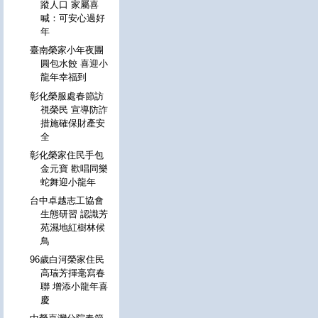
蹤人口 家屬喜
喊：可安心過好
年
臺南榮家小年夜團
圓包水餃 喜迎小
龍年幸福到
彰化榮服處春節訪
視榮民 宣導防詐
措施確保財產安
全
彰化榮家住民手包
金元寶 歡唱同樂
蛇舞迎小龍年
台中卓越志工協會
生態研習 認識芳
苑濕地紅樹林候
鳥
96歲白河榮家住民
高瑞芳揮毫寫春
聯 增添小龍年喜
慶