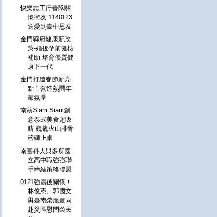
快樂志工行善隊關
懷街友 1140123
送愛到臺中恩友
金門縣府健康新政
策-婚後孕前健檢
補助 培育優質健
康下一代
金門打造春節新亮
點！營造熱鬧年
節氛圍
南紡Siam Siam創
意泰式美食超吸
睛 巍巍火山排骨
磅礴上桌
南臺科大與多所國
立高中職強強聯
手締結策略聯盟
0121強震後關懷！
林俊憲、郭國文
與臺南榮服處同
赴災區慰問榮民