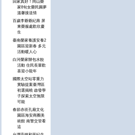
回家真好！岡山榮
家8旬女榮民圓夢
溫馨接送情
百歲李爺爺紀壽 屏
東榮服處歡欣慶
生
臺南榮家養護安養2
園區迎新春 多元
活動暖人心
白河榮家辦包水餃
活動 住民長輩歡
喜迎小龍年
國際太空站零重力
實驗提案臺灣區
初選揭曉 啟發學
子探索太空無限
可能
春節赤崁孔廟文化
園區海安商圈美
術館 南警交管看
這
台灣高鐵和平紀念