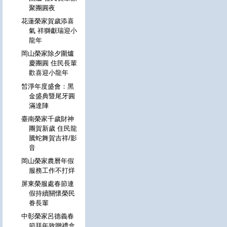
聚團圓夜
花蓮榮家賀歲添喜
氣 祥獅獻瑞迎小
龍年
岡山榮家除夕圍爐
慶團圓 住民長輩
歡喜迎小龍年
皙淨年度盛會：黑
金盛典暨尾牙圓
滿達陣
臺南榮家千歲財神
團賀新歲 住民龍
騰蛇舞賀吉祥/影
音
岡山榮家農曆年假
服務工作不打烊
屏東榮服處春節連
假持續關懷榮民
眷長輩
中彰榮家呂德義春
節拜年致贈禮盒