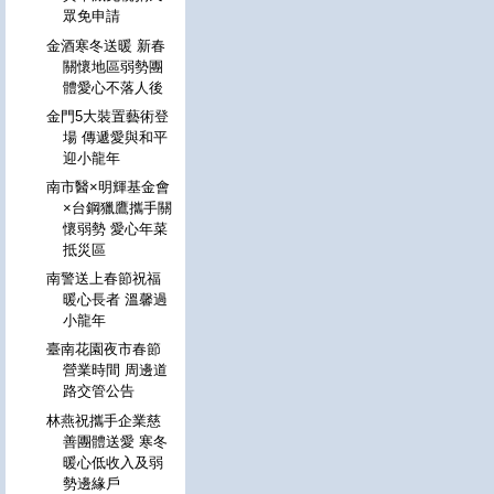
眾免申請
金酒寒冬送暖 新春
關懷地區弱勢團
體愛心不落人後
金門5大裝置藝術登
場 傳遞愛與和平
迎小龍年
南市醫×明輝基金會
×台鋼獵鷹攜手關
懷弱勢 愛心年菜
抵災區
南警送上春節祝福
暖心長者 溫馨過
小龍年
臺南花園夜市春節
營業時間 周邊道
路交管公告
林燕祝攜手企業慈
善團體送愛 寒冬
暖心低收入及弱
勢邊緣戶