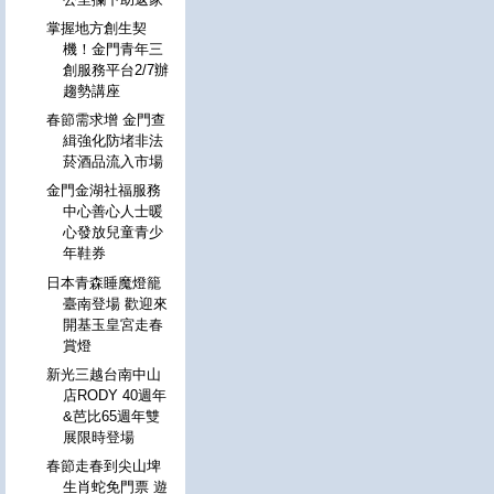
掌握地方創生契
機！金門青年三
創服務平台2/7辦
趨勢講座
春節需求增 金門查
緝強化防堵非法
菸酒品流入市場
金門金湖社福服務
中心善心人士暖
心發放兒童青少
年鞋券
日本青森睡魔燈籠
臺南登場 歡迎來
開基玉皇宮走春
賞燈
新光三越台南中山
店RODY 40週年
&芭比65週年雙
展限時登場
春節走春到尖山埤
生肖蛇免門票 遊