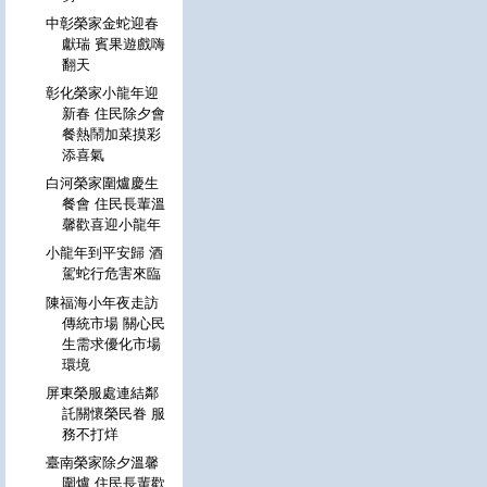
中彰榮家金蛇迎春
獻瑞 賓果遊戲嗨
翻天
彰化榮家小龍年迎
新春 住民除夕會
餐熱鬧加菜摸彩
添喜氣
白河榮家圍爐慶生
餐會 住民長輩溫
馨歡喜迎小龍年
小龍年到平安歸 酒
駕蛇行危害來臨
陳福海小年夜走訪
傳統市場 關心民
生需求優化市場
環境
屏東榮服處連結鄰
託關懷榮民眷 服
務不打烊
臺南榮家除夕溫馨
圍爐 住民長輩歡