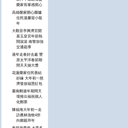
榮家長輩感窩心
高雄榮家開心圍爐
住民溫馨迎小龍
年
大觀音亭興濟宮開
基玉皇宮年節熱
鬧滾滾 南警加強
交通疏導
過年走春好去處 豐
原太平洋春節期
間天天抽大獎
花蓮榮家住民善結
好緣 大年初一慈
濟發放福慧紅包
臺南郵過年期間天
壇推出福祝個人
化郵票
陳福海大年初一走
訪農林漁牧4所
向鄉親拜年
春節遊臺南 大眾多