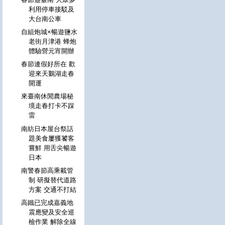
利用停車接駁及
大台南公車
自組炮城×暢遊鹽水
老街月津港 蜂炮
體驗營元宵開辦
春節連假好所在 歡
迎來天鵝湖走春
開運
來臺南休閒農場秘
境走春打卡不踩
雷
南紡日本屋台祭話
題美食屢獲饕客
嘗鮮 用舌尖暢遊
日本
南警春節高乘載管
制 研擬替代道路
方案 交通不打結
高鐵已完成嘉義地
震應變及安全巡
檢作業 解除全線