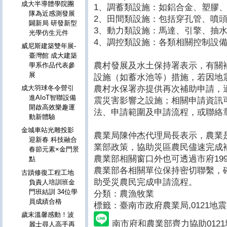
成大半導體學院團
1、調蓄類設施：如鋁合金、塑膠
隊為近感測發展
2、田間類設施：包括穿孔管、噴
闢新局 研發新型
3、動力類設施：馬達、引擎、抽
光學仿生元件
4、調控類設施：各類相關控制設
威尼斯建築雙年展-
臺灣館 成大建築
農村發展及水土保持署表示，有關
學系作品代表參
展
設施（如蓄水池等）措施，若因地
農村水保署亦提供再次補助申請，
成大羽球冬令營引
進AIoT智聯設備
震災害影響之設施；相關申請資訊
開啟高效樂趣運
法、申請範圍及申請流程，或聯絡章科長 (
動新體驗
金城車站光雕投影
農業局陳仲杰代理局長表示，農業
迎新春 科技融合
業部政策，協助災區農民儘速完成
春節元素×金門景
農業部相關窗口外也可透過市府19
點
農業部各相關單位保持密切聯繫，
古蹟修復工程工地
助受災農民完成申請流程。
負責人培訓班金
門班結訓 34位學
分類：農漁牧業
員成績合格
標籤：臺南市政府農業局
,0121地震
歲末溫馨感動！波
南市府和農業部齊力協助012
麗士尋人高手再