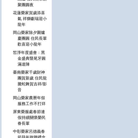
聚團圓夜
花蓮榮家賀歲添喜
氣 祥獅獻瑞迎小
龍年
岡山榮家除夕圍爐
慶團圓 住民長輩
歡喜迎小龍年
皙淨年度盛會：黑
金盛典暨尾牙圓
滿達陣
臺南榮家千歲財神
團賀新歲 住民龍
騰蛇舞賀吉祥/影
音
岡山榮家農曆年假
服務工作不打烊
屏東榮服處春節連
假持續關懷榮民
眷長輩
中彰榮家呂德義春
節拜年致贈禮盒