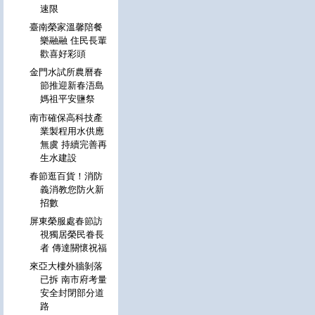
速限
臺南榮家溫馨陪餐
樂融融 住民長輩
歡喜好彩頭
金門水試所農曆春
節推迎新春浯島
媽祖平安鹽祭
南市確保高科技產
業製程用水供應
無虞 持續完善再
生水建設
春節逛百貨！消防
義消教您防火新
招數
屏東榮服處春節訪
視獨居榮民眷長
者 傳達關懷祝福
來亞大樓外牆剝落
已拆 南市府考量
安全封閉部分道
路