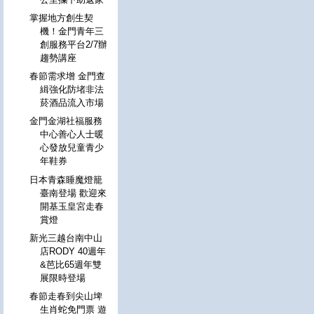
掌握地方創生契
機！金門青年三
創服務平台2/7辦
趨勢講座
春節需求增 金門查
緝強化防堵非法
菸酒品流入市場
金門金湖社福服務
中心善心人士暖
心發放兒童青少
年鞋券
日本青森睡魔燈籠
臺南登場 歡迎來
開基玉皇宮走春
賞燈
新光三越台南中山
店RODY 40週年
&芭比65週年雙
展限時登場
春節走春到尖山埤
生肖蛇免門票 遊