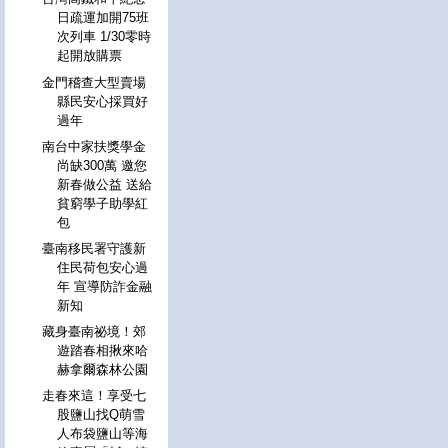
日疏運加開75班
次列車 1/30零時
起開放購票
金門稽查大型賣場
縣民安心採買好
過年
南台中家扶獎學金
尚缺300萬 邀您
新春做公益 送給
貧窮學子助學紅
包
臺南移民署守護新
住民荷包安心過
年 宣導防詐金融
新知
藏身臺南祕境！郊
遊踏春相揪來哈
赫拿爾森林公園
走春來這！享受七
股鹽山找Q萌雪
人布袋鹽山等海