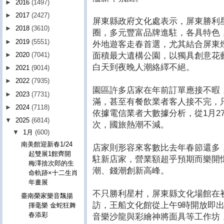
►
2016
(1497)
►
2017
(2427)
屏東縣政府文化處表示，屏東勝利
►
2018
(3610)
圈，多元豐富品牌進駐，各具特色
►
2019
(5551)
外地遊客走春首選，尤其結合屏東
面積最大遺構公園，以獨具創意花
►
2020
(7041)
白天到夜晚人潮絡繹不絕。
►
2021
(9014)
►
2022
(7935)
園區許多店家在年前訂單應接不暇
►
2023
(7731)
滿，甚至有餐飲業者客人接不完，
►
2024
(7118)
依據電信業者大數據分析，從1月27
▼
2025
(6814)
次，國旅熱潮不減。
▼
1月
(600)
南美館迎新春1/24
店家則形容來客數比去年春節還多
起雙展1館齊開
駐新店家，營業額超乎預期而樂開
梅澤捨次郎的生
潮、錢潮創新高峰。
命軌跡×十二生肖
年畫展
不只勝利星村，屏東縣文化場館在
臺南榮家樂音飄揚
訪，王船文化館從上午9時開放即
揮毫樂 金蛇狂舞
春添彩
音樂沙龍與彩繪神將面具等工作坊