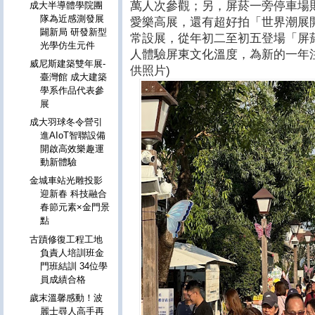
萬人次參觀；另，屏菸一旁停車場
成大半導體學院團
隊為近感測發展
愛樂高展，還有超好拍「世界潮展
闢新局 研發新型
常設展，從年初二至初五登場「屏菸C
光學仿生元件
人體驗屏東文化溫度，為新的一年
威尼斯建築雙年展-
供照片)
臺灣館 成大建築
學系作品代表參
展
成大羽球冬令營引
進AIoT智聯設備
開啟高效樂趣運
動新體驗
金城車站光雕投影
迎新春 科技融合
春節元素×金門景
點
古蹟修復工程工地
負責人培訓班金
門班結訓 34位學
員成績合格
歲末溫馨感動！波
麗士尋人高手再