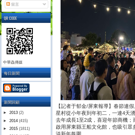
留言
QR CODE
中華鱻傳媒
每日新聞
新聞回顧
【記者于郁金/屏東報導】春節連
星村從小年夜到年初二，一連4天湧
►
2013
(2)
去年成長1至2成，喜迎年節商機；
►
2014
(415)
啟用屏東縣王船文化館，也吸引眾
►
2015
(1811)
溢新年氛圍。