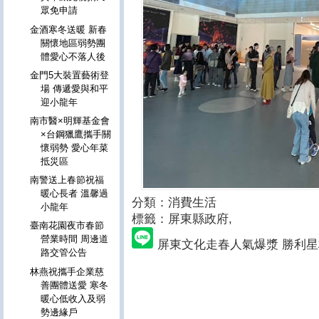
眾免申請
金酒寒冬送暖 新春
關懷地區弱勢團
體愛心不落人後
金門5大裝置藝術登
場 傳遞愛與和平
迎小龍年
南市醫×明輝基金會
×台鋼獵鷹攜手關
懷弱勢 愛心年菜
抵災區
南警送上春節祝福
暖心長者 溫馨過
分類：消費生活
小龍年
標籤：屏東縣政府
,
臺南花園夜市春節
營業時間 周邊道
屏東文化走春人氣爆漿 勝利
路交管公告
林燕祝攜手企業慈
善團體送愛 寒冬
暖心低收入及弱
勢邊緣戶