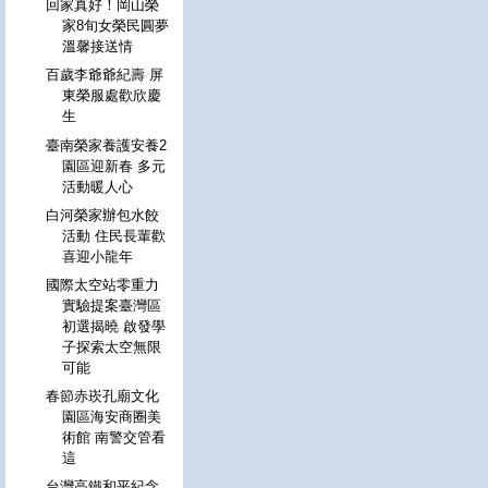
回家真好！岡山榮
家8旬女榮民圓夢
溫馨接送情
百歲李爺爺紀壽 屏
東榮服處歡欣慶
生
臺南榮家養護安養2
園區迎新春 多元
活動暖人心
白河榮家辦包水餃
活動 住民長輩歡
喜迎小龍年
國際太空站零重力
實驗提案臺灣區
初選揭曉 啟發學
子探索太空無限
可能
春節赤崁孔廟文化
園區海安商圈美
術館 南警交管看
這
台灣高鐵和平紀念