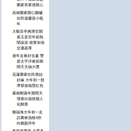
榮家長輩感窩心
高雄榮家開心圍爐
住民溫馨迎小龍
年
大觀音亭興濟宮開
基玉皇宮年節熱
鬧滾滾 南警加強
交通疏導
過年走春好去處 豐
原太平洋春節期
間天天抽大獎
花蓮榮家住民善結
好緣 大年初一慈
濟發放福慧紅包
臺南郵過年期間天
壇推出福祝個人
化郵票
陳福海大年初一走
訪農林漁牧4所
向鄉親拜年
春節遊臺南 大眾多