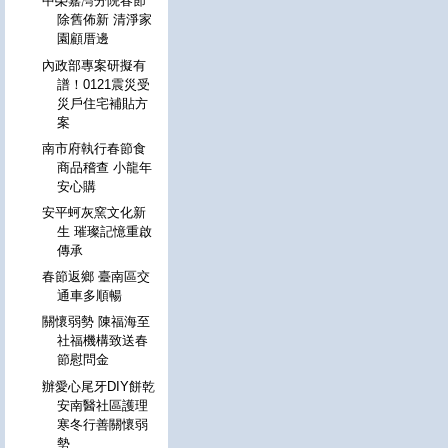
中榮嘉灣分院春節
除舊佈新 清淨家
園顧厝邊
內政部專案研擬有
譜！0121震災受
災戶住宅補貼方
案
南市府執行春節食
商品稽查 小龍年
安心購
安平蚵灰窯文化新
生 璀璨記憶重啟
傳承
春節返鄉 臺南區交
通車多順暢
關懷弱勢 陳福海至
社福機構致送春
節慰問金
辦愛心尾牙DIY餅乾
安南醫社區護理
寒冬行善關懷弱
勢