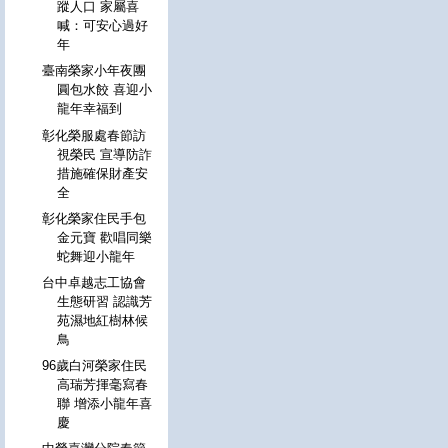
蹤人口 家屬喜
喊：可安心過好
年
臺南榮家小年夜團
圓包水餃 喜迎小
龍年幸福到
彰化榮服處春節訪
視榮民 宣導防詐
措施確保財產安
全
彰化榮家住民手包
金元寶 歡唱同樂
蛇舞迎小龍年
台中卓越志工協會
生態研習 認識芳
苑濕地紅樹林候
鳥
96歲白河榮家住民
高瑞芳揮毫寫春
聯 增添小龍年喜
慶