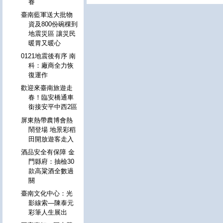
眷
臺南藍軍送大批物
資及800份碗棵到
地震災區 讓災民
暖胃又暖心
0121地震後有序 南
科：廠商全力恢
復運作
歡迎來臺南旅遊走
春！臨安橋通車
銜接安平中西2區
屏東熱帶農博會熱
鬧登場 地景彩稻
田開放遊客走入
酒品安全有保障 金
門縣府：抽檢30
款高粱酒全數過
關
臺南文化中心：光
影線索—陳泰元
彩筆人生展出