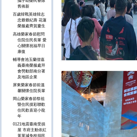
攜手助榮民眷除
舊佈新
百歲韓戰英雄韓志
忠爺爺紀壽 花蓮
榮服處齊賀慶生
高雄榮家春節慰問
住院住民長輩 愛
心關懷祝福早日
康復
輔導會池玉蘭偕嘉
義臺南榮服處拜
會勞動部南分署
及地區企業
屏東榮家春節前溫
馨關懷住院長輩
岡山榮家春節祭祖
暨住民摸彩聯歡
住民歡喜迎小龍
年
0121地震臺南受損
屋 市府主動依紅
黃單減免稅捐民