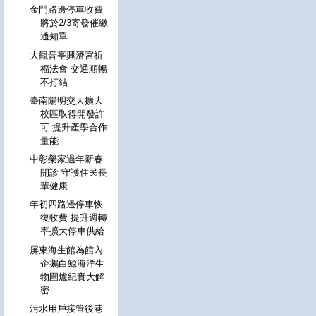
金門路邊停車收費
將於2/3寄發催繳
通知單
大觀音亭興濟宮祈
福法會 交通順暢
不打結
臺南陽明交大擴大
校區取得開發許
可 提升產學合作
量能
中彰榮家過年新春
開診 守護住民長
輩健康
年初四路邊停車恢
復收費 提升週轉
率擴大停車供給
屏東海生館為館內
企鵝白鯨海洋生
物圍爐紀實大解
密
污水用戶接管後巷