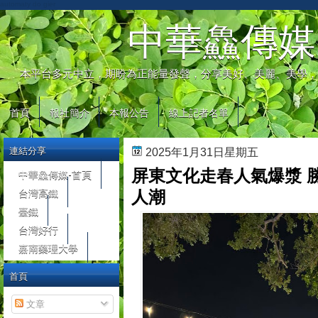
automaty do gier
中華鱻傳媒
本平台多元中立，期盼為正能量發聲，分享美好、美麗、美學，
首頁
報社簡介
本報公告
線上記者名單
連結分享
2025年1月31日星期五
屏東文化走春人氣爆漿 
中華鱻傳媒-首頁
台灣高鐵
人潮
臺鐵
台灣好行
嘉南藥理大學
首頁
文章