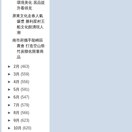
環境美化 居品提
升看得見
屏東文化走春人氣
爆漿 勝利星村王
船文化館湧現人
潮
南市府攜手龍崎區
農會 打造空山祭
竹炭聯名限量商
品
►
2月
(463)
►
3月
(559)
►
4月
(556)
►
5月
(591)
►
6月
(547)
►
7月
(579)
►
8月
(566)
►
9月
(623)
►
10月
(620)