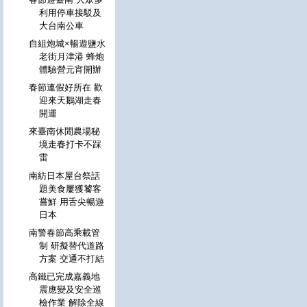
利用停車接駁及
大台南公車
自組炮城×暢遊鹽水
老街月津港 蜂炮
體驗營元宵開辦
春節連假好所在 歡
迎來天鵝湖走春
開運
來臺南休閒農場秘
境走春打卡不踩
雷
南紡日本屋台祭話
題美食屢獲饕客
嘗鮮 用舌尖暢遊
日本
南警春節高乘載管
制 研擬替代道路
方案 交通不打結
高鐵已完成嘉義地
震應變及安全巡
檢作業 解除全線