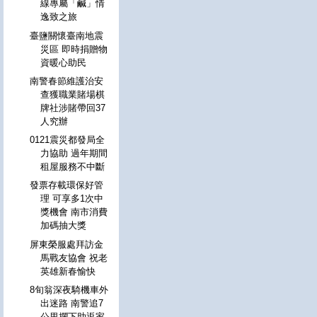
線專屬「鹹」情
逸致之旅
臺鹽關懷臺南地震
災區 即時捐贈物
資暖心助民
南警春節維護治安
查獲職業賭場棋
牌社涉賭帶回37
人究辦
0121震災都發局全
力協助 過年期間
租屋服務不中斷
發票存載環保好管
理 可享多1次中
獎機會 南市消費
加碼抽大獎
屏東榮服處拜訪金
馬戰友協會 祝老
英雄新春愉快
8旬翁深夜騎機車外
出迷路 南警追7
公里攔下助返家