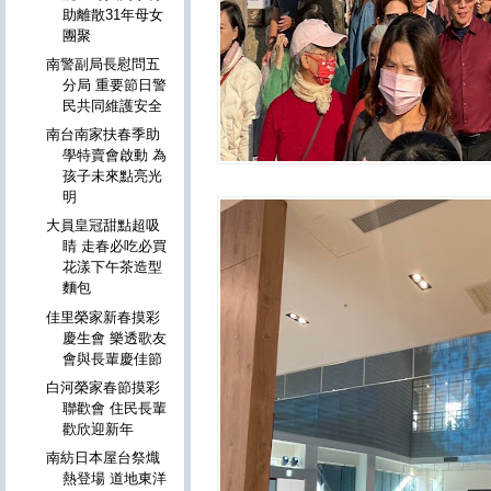
助離散31年母女
團聚
南警副局長慰問五
分局 重要節日警
民共同維護安全
南台南家扶春季助
學特賣會啟動 為
孩子未來點亮光
明
大員皇冠甜點超吸
睛 走春必吃必買
花漾下午茶造型
麵包
佳里榮家新春摸彩
慶生會 樂透歌友
會與長輩慶佳節
白河榮家春節摸彩
聯歡會 住民長輩
歡欣迎新年
南紡日本屋台祭熾
熱登場 道地東洋