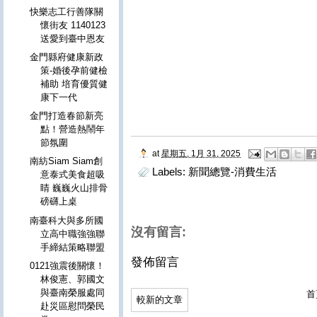
快樂志工行善隊關
懷街友 1140123
送愛到臺中恩友
金門縣府健康新政
策-婚後孕前健檢
補助 培育優質健
康下一代
金門打造春節新亮
點！營造熱鬧年
節氛圍
at
星期五, 1月 31, 2025
南紡Siam Siam創
Labels:
新聞總覽-消費生活
意泰式美食超吸
睛 巍巍火山排骨
磅礴上桌
南臺科大與多所國
沒有留言:
立高中職強強聯
手締結策略聯盟
發佈留言
0121強震後關懷！
林俊憲、郭國文
與臺南榮服處同
首
較新的文章
赴災區慰問榮民