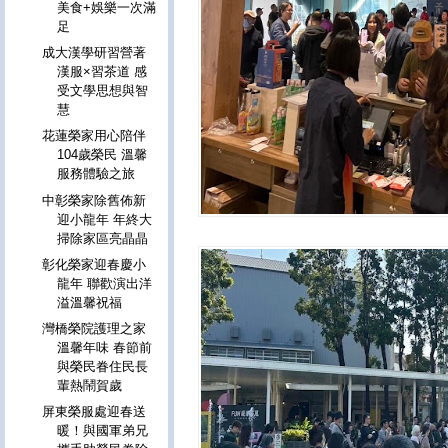
美食+娛樂一次滿
足
成大漢學研習營著
漢服×習茶道 感
受文學思想與智
慧
花蓮榮家用心陪伴
104歲榮民 溫馨
服務體驗之旅
中彰榮家除舊佈新
迎小龍年 年終大
掃除家區亮晶晶
彰化榮家迎春慶小
龍年 聯歡演出洋
溢溫馨祝福
灣橋榮院護理之家
溫馨年味 春節前
與榮民眷住民長
輩熱鬧賀歲
屏東榮服處迎春送
暖！與國軍弟兄