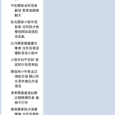
中彰榮家金蛇迎春
獻瑞 賓果遊戲嗨
翻天
彰化榮家小龍年迎
新春 住民除夕會
餐熱鬧加菜摸彩
添喜氣
白河榮家圍爐慶生
餐會 住民長輩溫
馨歡喜迎小龍年
小龍年到平安歸 酒
駕蛇行危害來臨
陳福海小年夜走訪
傳統市場 關心民
生需求優化市場
環境
屏東榮服處連結鄰
託關懷榮民眷 服
務不打烊
臺南榮家除夕溫馨
圍爐 住民長輩歡