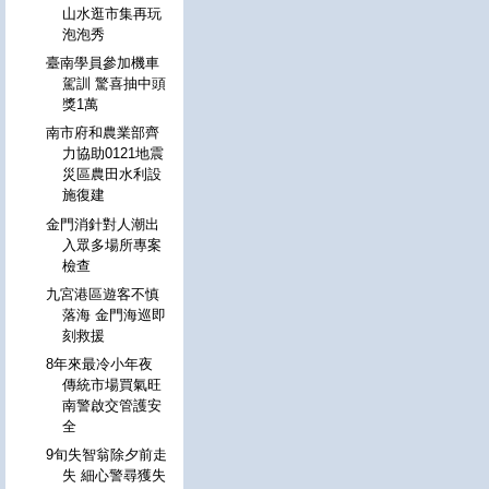
山水逛市集再玩
泡泡秀
臺南學員參加機車
駕訓 驚喜抽中頭
獎1萬
南市府和農業部齊
力協助0121地震
災區農田水利設
施復建
金門消針對人潮出
入眾多場所專案
檢查
九宮港區遊客不慎
落海 金門海巡即
刻救援
8年來最冷小年夜
傳統市場買氣旺
南警啟交管護安
全
9旬失智翁除夕前走
失 細心警尋獲失