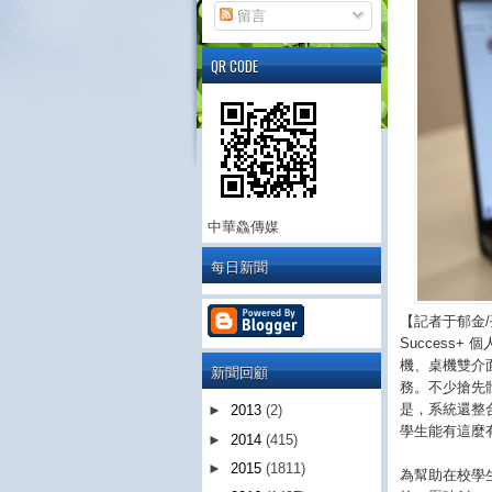
留言
QR CODE
中華鱻傳媒
每日新聞
【記者于郁金/
Success
機、桌機雙介
新聞回顧
務。不少搶先
是，系統還整
►
2013
(2)
學生能有這麼
►
2014
(415)
►
2015
(1811)
為幫助在校學