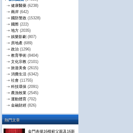
⇢
健康醫藥
(6238)
⇢
兩岸
(642)
⇢
國防警政
(15328)
⇢
國際
(222)
⇢
地方
(2035)
⇢
娛樂影劇
(807)
⇢
房地產
(689)
⇢
政治
(1296)
⇢
教育學術
(8404)
⇢
文化宗教
(2101)
⇢
旅遊美食
(2615)
⇢
消費生活
(6342)
⇢
社會
(11755)
⇢
科技環保
(2091)
⇢
農漁牧業
(2545)
⇢
運動體育
(702)
⇢
金融財經
(826)
熱門文章
金門表揚16模範父親及16新