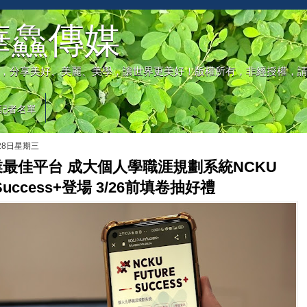
華鱻傳媒
，分享美好、美麗、美學，讓世界更美好！版權所有，非經授權，
記者名單
月28日星期三
最佳平台 成大個人學職涯規劃系統NCKU
e Success+登場 3/26前填卷抽好禮