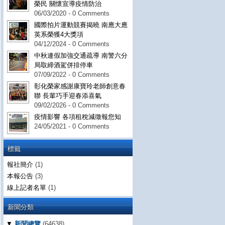
榮民 關懷宣導疫情防治
06/03/2020 - 0 Comments
國際拍片運動競賽揭曉 南應大應
英系榮獲4大獎項
04/12/2024 - 0 Comments
中秋連假加強交通疏導 南警六分
局取締酒駕併排停車
07/09/2022 - 0 Comments
彰化榮家感謝康寶玲老師創意春
聯 長輩巧手迎春添喜氣
09/02/2026 - 0 Comments
疫情影響 各項租稅減徵報您知
24/05/2021 - 0 Comments
標籤
報社簡介
(1)
本報公告
(3)
線上記者名單
(1)
新聞分類
▼
新聞總覽
(64638)