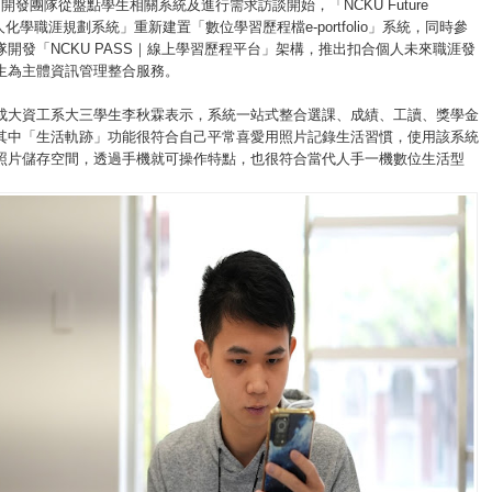
開發團隊從盤點學生相關系統及進行需求訪談開始，「NCKU Future
 個人化學職涯規劃系統」重新建置「數位學習歷程檔e-portfolio」系統，同時參
隊開發「NCKU PASS｜線上學習歷程平台」架構，推出扣合個人未來職涯發
生為主體資訊管理整合服務。
成大資工系大三學生李秋霖表示，系統一站式整合選課、成績、工讀、獎學金
其中「生活軌跡」功能很符合自己平常喜愛用照片記錄生活習慣，使用該系統
照片儲存空間，透過手機就可操作特點，也很符合當代人手一機數位生活型