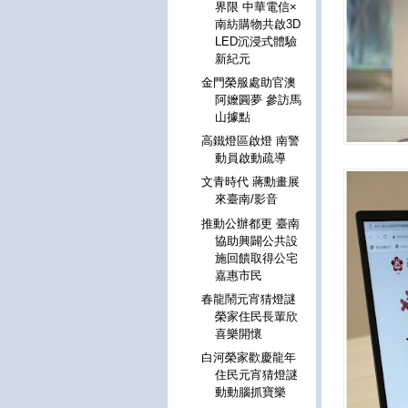
界限 中華電信×
南紡購物共啟3D
LED沉浸式體驗
新紀元
金門榮服處助官澳
阿嬤圓夢 參訪馬
山據點
高鐵燈區啟燈 南警
動員啟動疏導
文青時代 蔣勳畫展
來臺南/影音
推動公辦都更 臺南
協助興闢公共設
施回饋取得公宅
嘉惠市民
春龍鬧元宵猜燈謎
榮家住民長輩欣
喜樂開懷
白河榮家歡慶龍年
住民元宵猜燈謎
動動腦抓寶樂