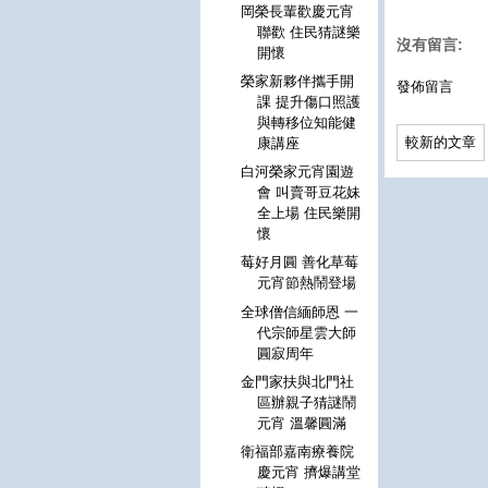
岡榮長輩歡慶元宵
聯歡 住民猜謎樂
沒有留言:
開懷
榮家新夥伴攜手開
發佈留言
課 提升傷口照護
與轉移位知能健
較新的文章
康講座
白河榮家元宵園遊
會 叫賣哥豆花妹
全上場 住民樂開
懷
莓好月圓 善化草莓
元宵節熱鬧登場
全球僧信緬師恩 一
代宗師星雲大師
圓寂周年
金門家扶與北門社
區辦親子猜謎鬧
元宵 溫馨圓滿
衛福部嘉南療養院
慶元宵 擠爆講堂