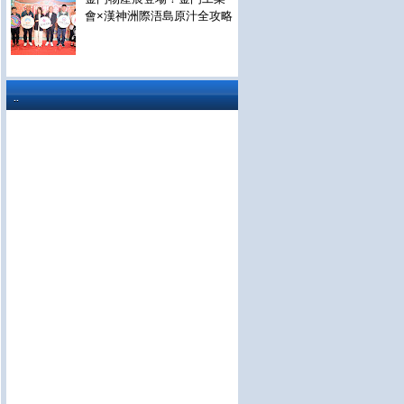
會×漢神洲際浯島原汁全攻略
..