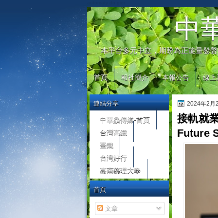
automaty do gier
中
本平台多元中立，期盼為正能量發聲
首頁
報社簡介
本報公告
線上
連結分享
2024年2
接軌就業
中華鱻傳媒-首頁
台灣高鐵
Futur
臺鐵
台灣好行
嘉南藥理大學
首頁
文章