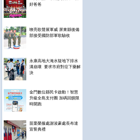
好爸爸
嘹亮歌聲展軍威 屏東縣後備
部接受國防部軍歌驗收
永康高地大淹水疑地下排水
溝崩壞 要求市府對症下藥解
決
金門數位縣民卡啟動！智慧
升級全島支付圈 加碼回饋限
時開跑
苗栗榮服處謝浚豪處長布達
宣誓典禮