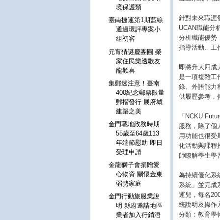
境保護類
針對未來職涯發展
臺南捷運第1期藍線
UCAN職能
通過環評專案小
分析職能優勢
組初審
指導活動、工
元宵猜謎慶團圓 榮
家住民樂透歌友
即將升大四成
龍歡喜
是一項複雜工
集郵迷注意！臺南
錄、外語能力
400紀念郵票限量
供履歷參考，
郵摺發行 展府城
建築之美
「NCKU Fu
金門戰地政務時期
服務，除了個
55歲至64歲113
用功能也很受
年端節慰助 即日
化活動與課程推
受理申請
師瞭解學生學
金龍獅子會捐贈愛
心物資 關懷金東
為持續優化系統，
弱勢家庭
系統」並完成
運兒，每名20
金門行動旅服業說
統說明及操作
明 縣府邀請地區
分類：教育學
業者加入行銷浯