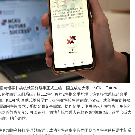
臺南報導】接軌就業好幫手正式上線！國立成功大學「NCKU Future
+ 個人化學職涯規劃系統」於112學年度第2學期隆重登場，這套多元系統結合手
面、KUAP與互動式學習歷程，提供從學校生活到職涯探索、就業準備銜接服
體驗同學皆表示，系統介面文字簡潔、操作簡單，使用起來方便許多；更棒的
合之前許多功能，可以在同一個地方統整過去在校各類活動紀錄，很開心成大
有趣、貼心網站。
生更加順利接軌學涯與職涯，成功大學跨處室合作開發符合學生使用需求新系