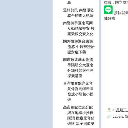
標籤：國立成
島
還靜於民 南警環監
接軌就業最
聯合稽查大執法
抽好禮
南警攜手臺南高商
互動體驗交安 校
園紮根交安文化
國外旅遊返台患類
流感 中醫辨證治
療對症下藥
南市致遠基金會攜
手陽明交大臺南
分部科普與生涯
探索講座
台灣燈會點亮元宵
黃偉哲高鐵燈區
發放小龍包小提
燈
高市圖館仁武分館
at
星期三, 
與在地國小推廣
Labels:
閱讀 歡慶元宵猜
燈謎 親子同歡樂