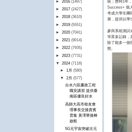
統；歷時1年，
►
2016
(1497)
Success+
►
2017
(2427)
考成大學生團
►
2018
(3610)
展，提供以學
►
2019
(5551)
參與系統測試
►
2020
(7041)
等眾多記錄，
►
2021
(9014)
除了能多一個
►
2022
(7935)
態。
►
2023
(7731)
▼
2024
(7118)
►
1月
(580)
▼
2月
(577)
台水六區廉政工程
職安講習 提供臺
南區優良好水
高師大高市校友會
理事長交接貴賓
雲集 黃澤華接棒
啟航
5G元宇宙突破次元