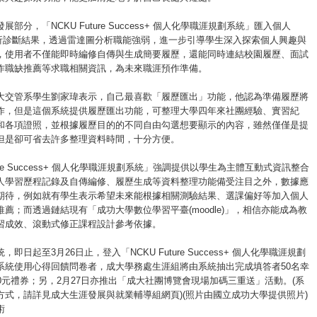
部分，「NCKU Future Success+ 個人化學職涯規劃系統」匯入個人
分析診斷結果，透過雷達圖分析職能強弱，進一步引導學生深入探索個人興趣與
，使用者不僅能即時編修自傳與生成簡要履歷，還能同時連結校園履歷、面試
作職缺推薦等求職相關資訊，為未來職涯預作準備。
大交管系學生劉家瑋表示，自己最喜歡「履歷匯出」功能，他認為準備履歷將
作，但是這個系統提供履歷匯出功能，可整理大學四年來社團經驗、實習紀
和各項證照，並根據履歷目的的不同自由勾選想要顯示的內容，雖然僅僅是提
但是卻可省去許多整理資料時間，十分方便。
ture Success+ 個人化學職涯規劃系統」強調提供以學生為主體互動式資訊整合
人學習歷程記錄及自傳編修、履歷生成等資料整理功能備受注目之外，數據應
期待，例如就有學生表示希望未來能根據相關測驗結果、選課偏好等加入個人
薦；而透過鏈結現有「成功大學數位學習平臺(moodle)」，相信亦能成為教
習成效、滾動式修正課程設計參考依據。
即日起至3月26日止，登入「NCKU Future Success+ 個人化學職涯規劃
系統使用心得回饋問卷者，成大學務處生涯組將由系統抽出完成填答者50名幸
0元禮券；另，2月27日亦推出「成大社團博覽會現場加碼三重送」活動。(系
方式，請詳見成大生涯發展與就業輔導組網頁)(照片由國立成功大學提供照片)
術