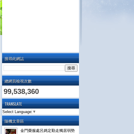
搜尋此網誌
總網頁檢視次數
99,538,360
TRANSLATE
Select Language
▼
隨機文章區
金門榮服處呂媽定勤走獨居弱勢