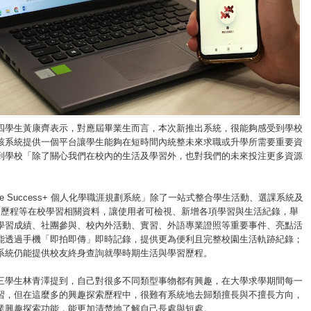
四學生黃康齊表示，對應屆畢業生而言，本次新推出系統，很能夠感受到學校
該系統提供一個平台讓學生能夠在短時間內統整未來求職或升學所需要重要資
到學校「除了關心我們在校內的生活及學習外，也對我們的未來投注更多資源
ture Success+ 個人化學職涯規劃系統」除了一站式整合學生活動、選課系統及
olio學習歷程等在校學習相關資料，讓使用者可檢視、新增各項學習與生活紀錄，舉
學習成績、社團參與、校內外活動、實習、外語專業證照等重要事件、亮點活
能透過手機「即拍即傳」即時記錄，提供更為便利且完整校園生活軌跡紀錄；
系統仍能提供校友終身查詢就學時期生活與學習歷程。
三學生林青澤提到，自己對很多不同類型事物都有興趣，在大學求學期間每一
習，但在這麼多的興趣探索歷程中，很難有系統地去歸類擅長與不擅長方向，
業興趣探索功能，能更加清楚地了解自己長處與短處。