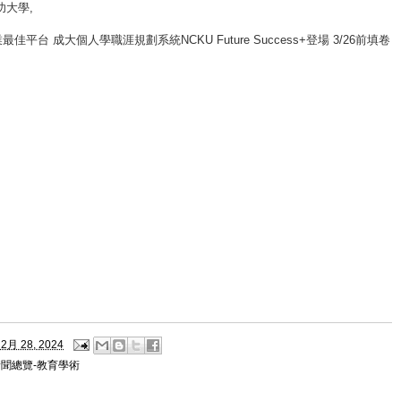
功大學
,
佳平台 成大個人學職涯規劃系統NCKU Future Success+登場 3/26前填卷
2月 28, 2024
新聞總覽-教育學術