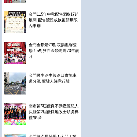
金門115年中秋配售酒8/17起
展開 配售認證或恢復請期限
內申辦
金門金鑽婚79對表揚溫馨登
場！5對獲白金婚走過70年歲
月
金門民生路中興路口實施車
道分流 駕駛人注意行駛
南市第5屆優良不動產經紀人
員暨第2屆優良地政士頒獎典
禮/影音
金門物產展登場！金門工業