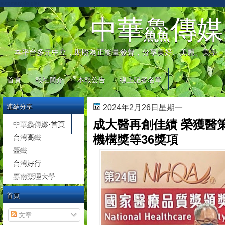
automaty do gier
中華鱻傳媒
本平台多元中立，期盼為正能量發聲，分享美好、美麗、美學，
首頁
報社簡介
本報公告
線上記者名單
連結分享
2024年2月26日星期一
成大醫再創佳績 榮獲醫
中華鱻傳媒-首頁
台灣高鐵
機構獎等36獎項
臺鐵
台灣好行
嘉南藥理大學
首頁
文章