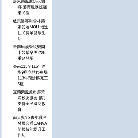
屏東榮服處訪視偏
鄉 落實服務照顧
榮民眷
敏惠醫專與雲林榮
家簽署MOU 增進
住民長輩健康生
活
臺南民族管絃樂團
十鼓擊樂團2/28
重磅登場
臺南113至115年再
增9座立體停車場
113年預計將完工
5座
宜蘭榮服處出席黃
埔校友協會 攜手
支持全民國防教
育
南大與YS青年職涯
發展合辦CANVA
簡報技能提升工
作坊