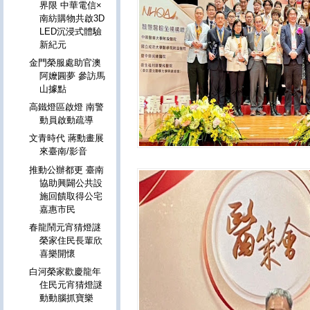
界限 中華電信×
南紡購物共啟3D
LED沉浸式體驗
新紀元
金門榮服處助官澳
阿嬤圓夢 參訪馬
山據點
高鐵燈區啟燈 南警
動員啟動疏導
文青時代 蔣勳畫展
來臺南/影音
推動公辦都更 臺南
協助興闢公共設
施回饋取得公宅
嘉惠市民
春龍鬧元宵猜燈謎
榮家住民長輩欣
喜樂開懷
白河榮家歡慶龍年
住民元宵猜燈謎
動動腦抓寶樂