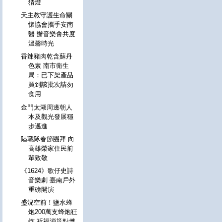
猜燈
天主教守護生命關
懷協會攜手安南
醫 辦音樂會共度
溫馨時光
香辣豬肉乾含蘇丹
色素 南市衛生
局：已下架產品
買到該批次請勿
食用
金門太湖周邊朝人
本及觀光發展穩
步邁進
陸戰隊春節團拜 向
高雄榮家住民前
輩致敬
《1624》歌仔史詩
音樂劇 臺南戶外
重磅開演
盛況空前！鹽水蜂
炮200萬支蜂炮狂
炸 祈福消災點燃