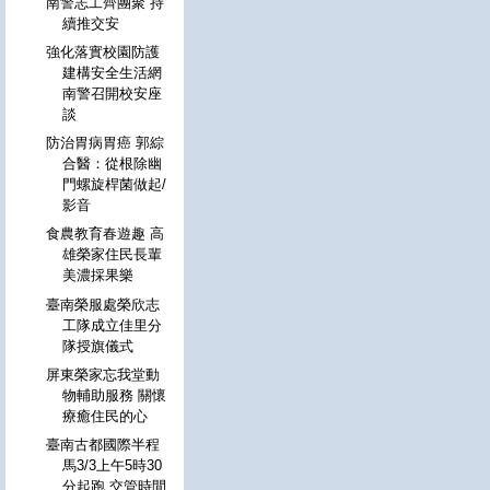
南警志工齊團聚 持
續推交安
強化落實校園防護
建構安全生活網
南警召開校安座
談
防治胃病胃癌 郭綜
合醫：從根除幽
門螺旋桿菌做起/
影音
食農教育春遊趣 高
雄榮家住民長輩
美濃採果樂
臺南榮服處榮欣志
工隊成立佳里分
隊授旗儀式
屏東榮家忘我堂動
物輔助服務 關懷
療癒住民的心
臺南古都國際半程
馬3/3上午5時30
分起跑 交管時間