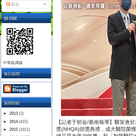
留言
QR CODE
中華鱻傳媒
每日新聞
新聞回顧
►
2013
(2)
【記者于郁金/臺南報導】醫策會於2
►
2014
(415)
獎(NHQA)頒獎典禮，成大醫院
►
2015
(1811)