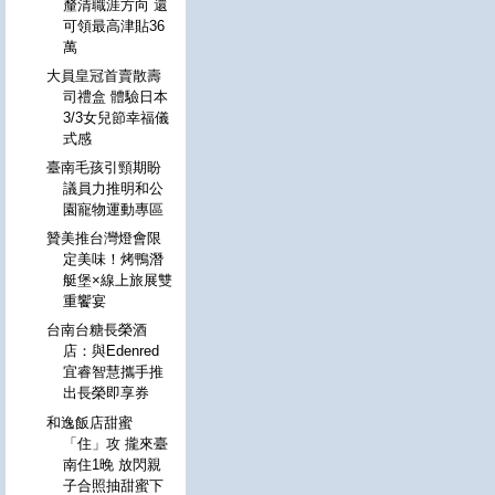
釐清職涯方向 還
可領最高津貼36
萬
大員皇冠首賣散壽
司禮盒 體驗日本
3/3女兒節幸福儀
式感
臺南毛孩引頸期盼
議員力推明和公
園寵物運動專區
贊美推台灣燈會限
定美味！烤鴨潛
艇堡×線上旅展雙
重饗宴
台南台糖長榮酒
店：與Edenred
宜睿智慧攜手推
出長榮即享券
和逸飯店甜蜜
「住」攻 攏來臺
南住1晚 放閃親
子合照抽甜蜜下