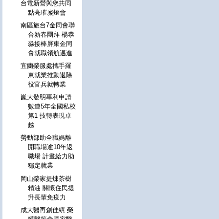
台電新營與您共同
點亮璀璨燈會
南區旅台7金同會聯
合新春團拜 楊恭
淼接棒屏東金同
會就職領航邁進
宜蘭榮服處攜手羅
東就業推動退除
役官兵就轉業
崑大發明專利申請
數連5年全國私校
第1 技轉表現卓
越
勞動部助全職媽離
開職場逾10年返
職場 計畫給力助
穩定就業
岡山榮家提煉茶樹
精油 關懷住民提
升長輩免疫力
成大醫再創佳績 榮