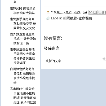
島
還靜於民 南警環監
at
星期一, 2月 26, 2024
聯合稽查大執法
Labels:
新聞總覽-健康醫藥
南警攜手臺南高商
互動體驗交安 校
園紮根交安文化
國外旅遊返台患類
沒有留言:
流感 中醫辨證治
療對症下藥
發佈留言
南市致遠基金會攜
手陽明交大臺南
分部科普與生涯
首
較新的文章
探索講座
台灣燈會點亮元宵
黃偉哲高鐵燈區
發放小龍包小提
燈
高市圖館仁武分館
與在地國小推廣
閱讀 歡慶元宵猜
燈謎 親子同歡樂