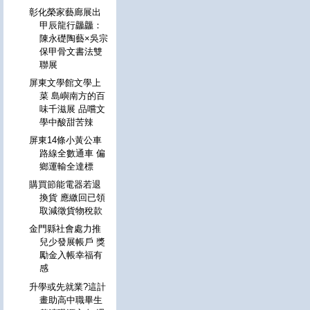
彰化榮家藝廊展出
甲辰龍行龘龘：
陳永礎陶藝×吳宗
保甲骨文書法雙
聯展
屏東文學館文學上
菜 島嶼南方的百
味千滋展 品嚐文
學中酸甜苦辣
屏東14條小黃公車
路線全數通車 偏
鄉運輸全達標
購買節能電器若退
換貨 應繳回已領
取減徵貨物稅款
金門縣社會處力推
兒少發展帳戶 獎
勵金入帳幸福有
感
升學或先就業?這計
畫助高中職畢生