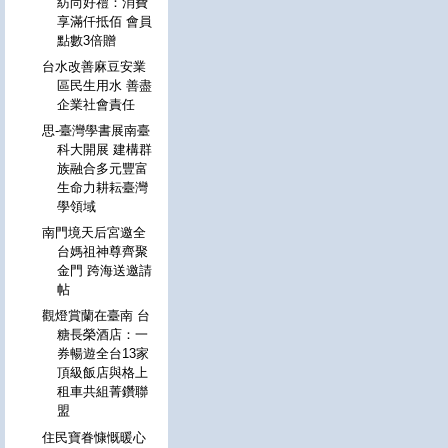
紡尚好禮：消費
享滿仟抵佰 會員
點數3倍贈
台水改善麻豆安業
區民生用水 善盡
企業社會責任
思-臺灣學書展南臺
科大開展 建構群
族融合多元豐富
生命力耕耘臺灣
學領域
南門境天后宮邀全
台媽祖神尊齊聚
金門 跨海送邀請
帖
觀燈賞蘭在臺南 台
糖長榮酒店：一
券暢遊全台13家
頂級飯店與格上
租車共組菁鑽聯
盟
住民寶眷慷慨暖心