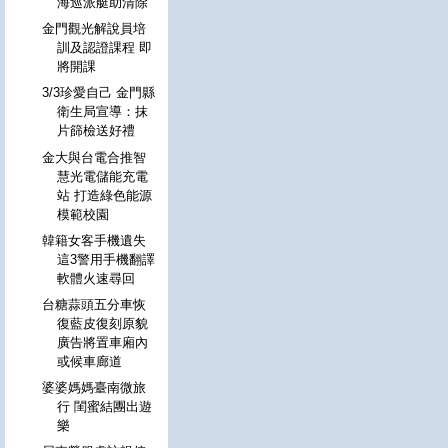
海巡派艇助清除
金門觀光解說員培
訓及認證課程 即
將開課
3/3珍愛自己 金門縣
衛生局宣導：抹
片篩檢送好禮
金大與台電合推智
慧光電儲能充電
站 打造綠色能源
模範校園
韓籍女客手機遺失
這3警用手機翻譯
軟體火速尋回
台糖蒜頭五分車恢
復藍皮復刻原貌
廣告將置車廂內
或候車廊道
婆婆媽媽臺南微旅
行 閨蜜結團出遊
樂