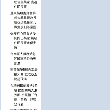
助佳里榮家 嘉惠
住民長輩
屏東榮服處拜會屏
科大戴昌賢教授
請益退除役官兵
職涯規劃等議題
保安善心協會送愛
到岡山榮家 祈福
住民長輩永保安
康
台南軍人服務站慰
問國軍單位急難
家屬
南美館第5屆志工表
揚大會 歡欣鼓五
藝起飛揚
台糖蝴蝶蘭囊括8獎
項 國際蘭展大展
芳顏 初亮相「台
糖小熊貓」即榮
登花魁