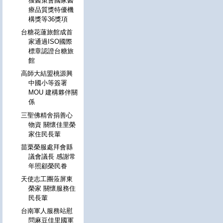
獲醫策會國家醫
療品質獎特優機
構獎等36獎項
台糖花蓮旅館成首
家通過ISO國際
標章認證台糖旅
館
高師大結盟桃源興
中國小等簽署
MOU 建構夥伴關
係
三聖佛精舍捐善心
物資 關懷佳里榮
家住民長輩
苗栗榮服處拜會縣
議會議長 感謝常
年照顧榮民眷
天使志工團蒞屏東
榮家 關懷服務住
民長輩
台南軍人服務站慰
問麻豆佳里國軍