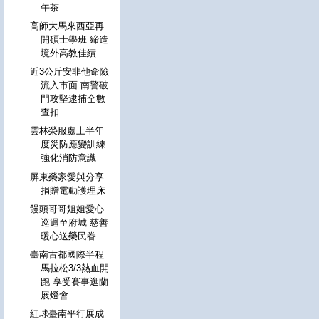
午茶
高師大馬來西亞再
開碩士學班 締造
境外高教佳績
近3公斤安非他命險
流入市面 南警破
門攻堅逮捕全數
查扣
雲林榮服處上半年
度災防應變訓練
強化消防意識
屏東榮家愛與分享
捐贈電動護理床
饅頭哥哥姐姐愛心
巡迴至府城 慈善
暖心送榮民眷
臺南古都國際半程
馬拉松3/3熱血開
跑 享受賽事逛蘭
展燈會
紅球臺南平行展成