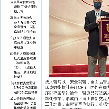
佳里榮家住民祥龍
獻瑞 手做燈籠歡
慶元宵
萬能血液救急救
命！奇美醫率先
全臺引進：O型
低抗體力價全血
守護學子通勤安全
嘉義所加強交通
車稽查
南臺科大瓶蓋棒球
社受邀綜藝電視
《綜藝大熱
門》、《綜藝大
集合》展運動競
技魅力
成大醫院以「安全就醫，全面品管
市議會程委會通過
床成效指標計畫(TCPI)、內外在
3/6起民治議事廳
召開第5次臨時會
序以專案型討論會、醫療品質暨病
準化作業，形成由下而上創新交流
成大特聘教授陳維
新榮獲2023侯金
工作計畫，由權責單位執行，並標
堆傑出榮譽奬環