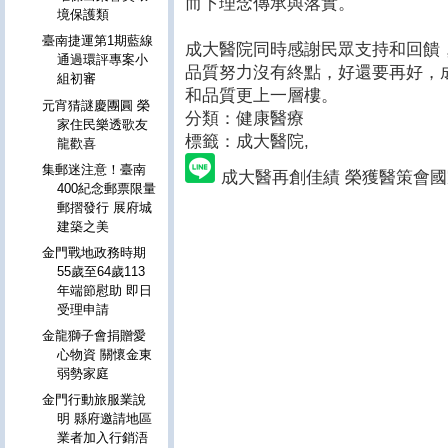
而下理念傳承與落實。
境保護類
臺南捷運第1期藍線
成大醫院同時感謝民眾支持和回饋
通過環評專案小
品質努力沒有終點，好還要再好，
組初審
和品質更上一層樓。
元宵猜謎慶團圓 榮
分類：健康醫療
家住民樂透歌友
標籤：成大醫院
,
龍歡喜
集郵迷注意！臺南
成大醫再創佳績 榮獲醫策會國
400紀念郵票限量
郵摺發行 展府城
建築之美
金門戰地政務時期
55歲至64歲113
年端節慰助 即日
受理申請
金龍獅子會捐贈愛
心物資 關懷金東
弱勢家庭
金門行動旅服業說
明 縣府邀請地區
業者加入行銷浯