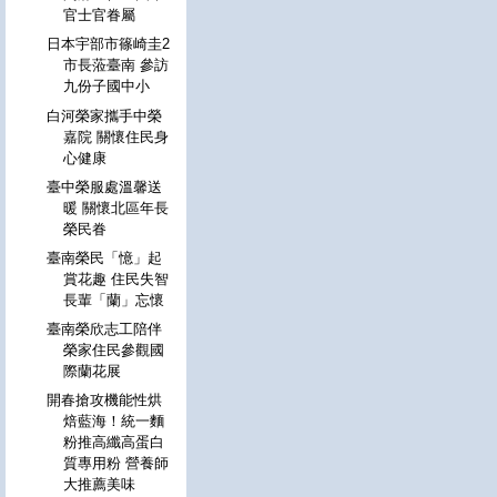
官士官眷屬
日本宇部市篠崎圭2
市長蒞臺南 參訪
九份子國中小
白河榮家攜手中榮
嘉院 關懷住民身
心健康
臺中榮服處溫馨送
暖 關懷北區年長
榮民眷
臺南榮民「憶」起
賞花趣 住民失智
長輩「蘭」忘懷
臺南榮欣志工陪伴
榮家住民參觀國
際蘭花展
開春搶攻機能性烘
焙藍海！統一麵
粉推高纖高蛋白
質專用粉 營養師
大推薦美味