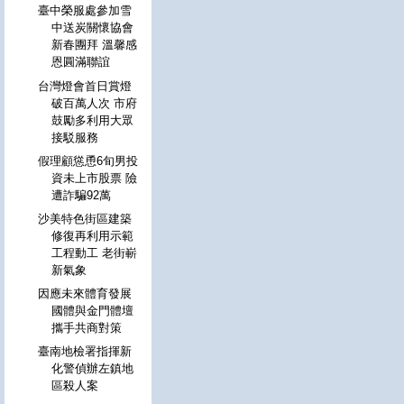
臺中榮服處參加雪
中送炭關懷協會
新春團拜 溫馨感
恩圓滿聯誼
台灣燈會首日賞燈
破百萬人次 市府
鼓勵多利用大眾
接駁服務
假理顧慫恿6旬男投
資未上市股票 險
遭詐騙92萬
沙美特色街區建築
修復再利用示範
工程動工 老街嶄
新氣象
因應未來體育發展
國體與金門體壇
攜手共商對策
臺南地檢署指揮新
化警偵辦左鎮地
區殺人案