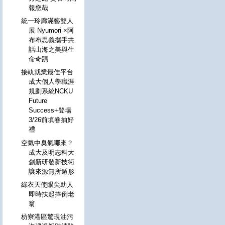
報您哉
統一玲廊滿藝雙人
展 Nyumori ×阿
布布思義攜手共
話山海之美與生
命奇蹟
接軌就業最佳平台
成大個人學職涯
規劃系統NCKU
Future
Success+登場
3/26前填卷抽好
禮
空氣中臭氣哪來？
成大及明志科大
創新研發新技術
讓來源無所遁形
綠衣天使眼尖助人
即時扶起摔倒老
翁
枋寮港區驚現油污