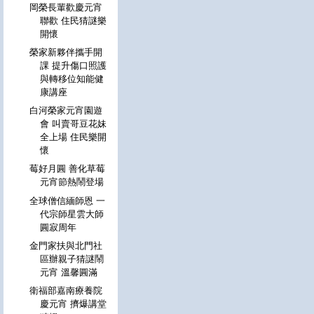
岡榮長輩歡慶元宵
聯歡 住民猜謎樂
開懷
榮家新夥伴攜手開
課 提升傷口照護
與轉移位知能健
康講座
白河榮家元宵園遊
會 叫賣哥豆花妹
全上場 住民樂開
懷
莓好月圓 善化草莓
元宵節熱鬧登場
全球僧信緬師恩 一
代宗師星雲大師
圓寂周年
金門家扶與北門社
區辦親子猜謎鬧
元宵 溫馨圓滿
衛福部嘉南療養院
慶元宵 擠爆講堂