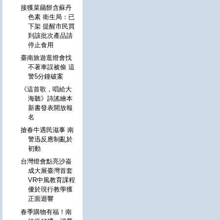
接獲菜䔕餅含蘇丹
色素 衛生局：已
下架 提醒市民買
到該批次產品請
停止食用
臺南旅遊逛燈會找
不著車誤被偷 這
警5分鐘破案
《這首歌，唱給大
海聽》詩謠繪本
新書發表開放報
名
搶春牛遇民滋事 南
警迅反應制亂於
初動
台灣燈會點亮沙崙
成大展臺灣首套
VR中風教育課程
優於現行教學獲
正面迴響
春季購物有福！南