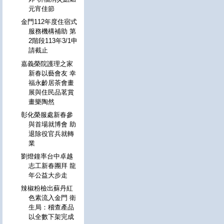
元宵佳節
金門112年度住宿式
服務機構補助 第
2階段113年3/1申
請截止
嘉義榮院護理之家
新春以藝會友 幸
福永齡居茶會畫
展與住民品茗賞
畫樂陶然
彰化榮服處新春參
與首場就博會 助
退除役官兵就轉
業
劉燈鐘率台中卓越
志工新春團拜 龍
年公益大步走
辣椒粉檢出蘇丹紅
色素流入金門 衛
生局：稽查產品
以全數下架完成