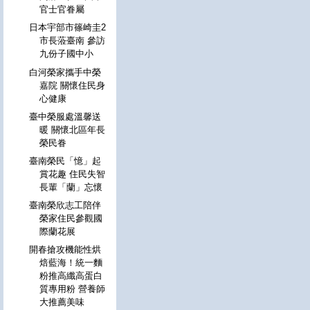
官士官眷屬
日本宇部市篠崎圭2
市長蒞臺南 參訪
九份子國中小
白河榮家攜手中榮
嘉院 關懷住民身
心健康
臺中榮服處溫馨送
暖 關懷北區年長
榮民眷
臺南榮民「憶」起
賞花趣 住民失智
長輩「蘭」忘懷
臺南榮欣志工陪伴
榮家住民參觀國
際蘭花展
開春搶攻機能性烘
焙藍海！統一麵
粉推高纖高蛋白
質專用粉 營養師
大推薦美味