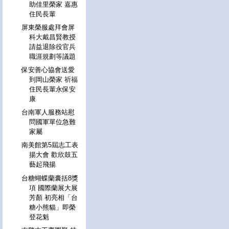
助佳里榮家 嘉惠
住民長輩
屏東榮服處拜會屏
科大戴昌賢教授
請益退除役官兵
職涯規劃等議題
保安善心協會送愛
到岡山榮家 祈福
住民長輩永保安
康
台南軍人服務站慰
問國軍單位急難
家屬
南美館第5屆志工表
揚大會 歡欣鼓五
藝起飛揚
台糖蝴蝶蘭囊括8獎
項 國際蘭展大展
芳顏 初亮相「台
糖小熊貓」即榮
登花魁