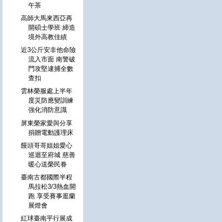
午茶
高師大馬來西亞再
開碩士學班 締造
境外高教佳績
近3公斤安非他命險
流入市面 南警破
門攻堅逮捕全數
查扣
雲林榮服處上半年
度災防應變訓練
強化消防意識
屏東榮家愛與分享
捐贈電動護理床
饅頭哥哥姐姐愛心
巡迴至府城 慈善
暖心送榮民眷
臺南古都國際半程
馬拉松3/3熱血開
跑 享受賽事逛蘭
展燈會
紅球臺南平行展成