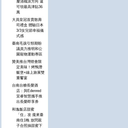
釐清職涯方向 還
可領最高津貼36
萬
大員皇冠首賣散壽
司禮盒 體驗日本
3/3女兒節幸福儀
式感
臺南毛孩引頸期盼
議員力推明和公
園寵物運動專區
贊美推台灣燈會限
定美味！烤鴨潛
艇堡×線上旅展雙
重饗宴
台南台糖長榮酒
店：與Edenred
宜睿智慧攜手推
出長榮即享券
和逸飯店甜蜜
「住」攻 攏來臺
南住1晚 放閃親
子合照抽甜蜜下