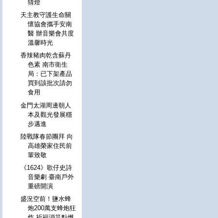
猜燈
天主教守護生命關
懷協會攜手安南
醫 辦音樂會共度
溫馨時光
香辣豬肉乾含蘇丹
色素 南市衛生
局：已下架產品
買到該批次請勿
食用
金門太湖周邊朝人
本及觀光發展穩
步邁進
陸戰隊春節團拜 向
高雄榮家住民前
輩致敬
《1624》歌仔史詩
音樂劇 臺南戶外
重磅開演
盛況空前！鹽水蜂
炮200萬支蜂炮狂
炸 祈福消災點燃