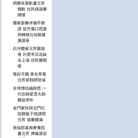
岡榮長輩歡慶元宵
聯歡 住民猜謎樂
開懷
榮家新夥伴攜手開
課 提升傷口照護
與轉移位知能健
康講座
白河榮家元宵園遊
會 叫賣哥豆花妹
全上場 住民樂開
懷
莓好月圓 善化草莓
元宵節熱鬧登場
全球僧信緬師恩 一
代宗師星雲大師
圓寂周年
金門家扶與北門社
區辦親子猜謎鬧
元宵 溫馨圓滿
衛福部嘉南療養院
慶元宵 擠爆講堂