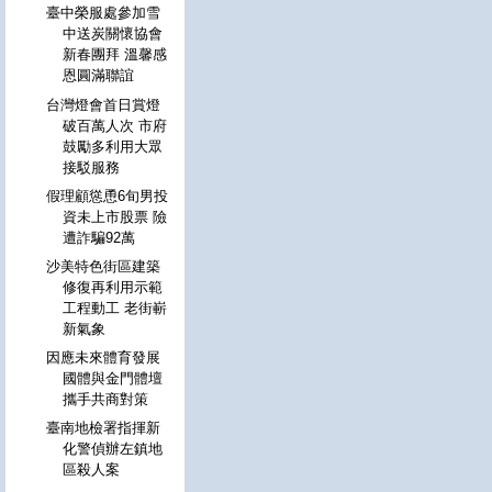
臺中榮服處參加雪
中送炭關懷協會
新春團拜 溫馨感
恩圓滿聯誼
台灣燈會首日賞燈
破百萬人次 市府
鼓勵多利用大眾
接駁服務
假理顧慫恿6旬男投
資未上市股票 險
遭詐騙92萬
沙美特色街區建築
修復再利用示範
工程動工 老街嶄
新氣象
因應未來體育發展
國體與金門體壇
攜手共商對策
臺南地檢署指揮新
化警偵辦左鎮地
區殺人案