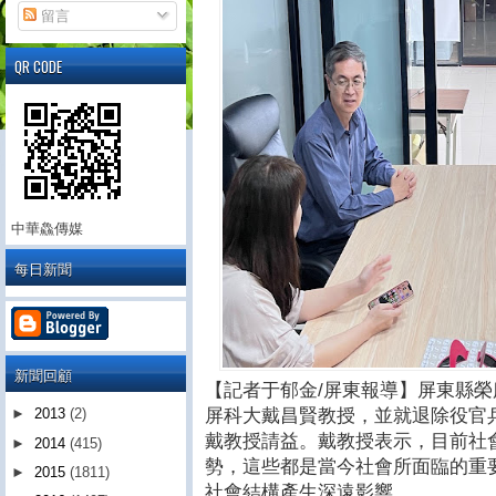
留言
QR CODE
中華鱻傳媒
每日新聞
新聞回顧
【記者于郁金/屏東報導】屏東縣
屏科大戴昌賢教授，並就退除役官
►
2013
(2)
戴教授請益。戴教授表示，目前社
►
2014
(415)
勢，這些都是當今社會所面臨的重
►
2015
(1811)
社會結構產生深遠影響。