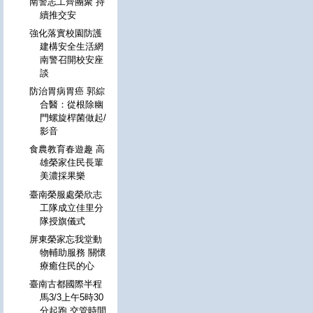
南警志工齊團聚 持
續推交安
強化落實校園防護
建構安全生活網
南警召開校安座
談
防治胃病胃癌 郭綜
合醫：從根除幽
門螺旋桿菌做起/
影音
食農教育春遊趣 高
雄榮家住民長輩
美濃採果樂
臺南榮服處榮欣志
工隊成立佳里分
隊授旗儀式
屏東榮家忘我堂動
物輔助服務 關懷
療癒住民的心
臺南古都國際半程
馬3/3上午5時30
分起跑 交管時間