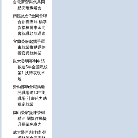
台電新營與您共同
點亮璀璨燈會
南區旅台7金同會聯
合新春團拜 楊恭
淼接棒屏東金同
會就職領航邁進
宜蘭榮服處攜手羅
東就業推動退除
役官兵就轉業
崑大發明專利申請
數連5年全國私校
第1 技轉表現卓
越
勞動部助全職媽離
開職場逾10年返
職場 計畫給力助
穩定就業
岡山榮家提煉茶樹
精油 關懷住民提
升長輩免疫力
成大醫再創佳績 榮