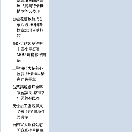
獲醫策會國家醫
療品質獎特優機
構獎等36獎項
台糖花蓮旅館成首
家通過ISO國際
標章認證台糖旅
館
高師大結盟桃源興
中國小等簽署
MOU 建構夥伴關
係
三聖佛精舍捐善心
物資 關懷佳里榮
家住民長輩
苗栗榮服處拜會縣
議會議長 感謝常
年照顧榮民眷
天使志工團蒞屏東
榮家 關懷服務住
民長輩
台南軍人服務站慰
問麻豆佳里國軍