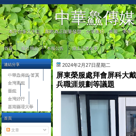
automaty do gier
中華鱻傳媒
本平台多元中立，期盼為正能量發聲，分享美好、美麗、美學，
首頁
報社簡介
本報公告
線上記者名單
連結分享
2024年2月27日星期二
屏東榮服處拜會屏科大戴
中華鱻傳媒-首頁
台灣高鐵
兵職涯規劃等議題
臺鐵
台灣好行
嘉南藥理大學
首頁
文章