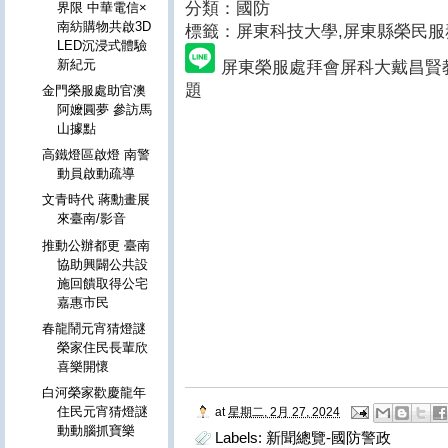
分類：國防
界限 中華電信×
南紡購物共啟3D
標籤：屏東科技大學
,屏東縣榮民服
LED沉浸式體驗
新紀元
屏東榮服處拜會屏科大戴昌賢
題
金門榮服處助官澳
阿嬤圓夢 參訪馬
山據點
高鐵燈區啟燈 南警
動員啟動疏導
文青時代 蔣勳畫展
來臺南/影音
推動公辦都更 臺南
協助興闢公共設
施回饋取得公宅
嘉惠市民
春龍鬧元宵猜燈謎
榮家住民長輩欣
喜樂開懷
白河榮家歡慶龍年
住民元宵猜燈謎
at
星期二, 2月 27, 2024
動動腦抓寶樂
Labels:
新聞總覽-國防警政