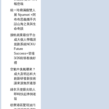
報您哉
統一玲廊滿藝雙人
展 Nyumori ×阿
布布思義攜手共
話山海之美與生
命奇蹟
接軌就業最佳平台
成大個人學職涯
規劃系統NCKU
Future
Success+登場
3/26前填卷抽好
禮
空氣中臭氣哪來？
成大及明志科大
創新研發新技術
讓來源無所遁形
綠衣天使眼尖助人
即時扶起摔倒老
翁
枋寮港區驚現油污