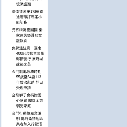
境保護類
臺南捷運第1期藍線
通過環評專案小
組初審
元宵猜謎慶團圓 榮
家住民樂透歌友
龍歡喜
集郵迷注意！臺南
400紀念郵票限量
郵摺發行 展府城
建築之美
金門戰地政務時期
55歲至64歲113
年端節慰助 即日
受理申請
金龍獅子會捐贈愛
心物資 關懷金東
弱勢家庭
金門行動旅服業說
明 縣府邀請地區
業者加入行銷浯