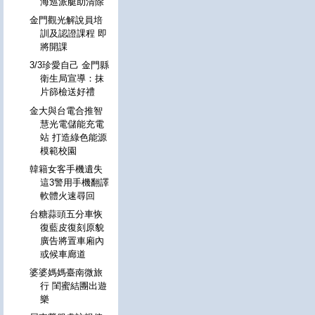
海巡派艇助清除
金門觀光解說員培
訓及認證課程 即
將開課
3/3珍愛自己 金門縣
衛生局宣導：抹
片篩檢送好禮
金大與台電合推智
慧光電儲能充電
站 打造綠色能源
模範校園
韓籍女客手機遺失
這3警用手機翻譯
軟體火速尋回
台糖蒜頭五分車恢
復藍皮復刻原貌
廣告將置車廂內
或候車廊道
婆婆媽媽臺南微旅
行 閨蜜結團出遊
樂