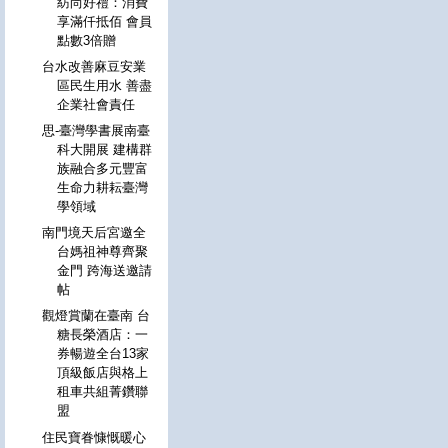
紡尚好禮：消費
享滿仟抵佰 會員
點數3倍贈
台水改善麻豆安業
區民生用水 善盡
企業社會責任
思-臺灣學書展南臺
科大開展 建構群
族融合多元豐富
生命力耕耘臺灣
學領域
南門境天后宮邀全
台媽祖神尊齊聚
金門 跨海送邀請
帖
觀燈賞蘭在臺南 台
糖長榮酒店：一
券暢遊全台13家
頂級飯店與格上
租車共組菁鑽聯
盟
住民寶眷慷慨暖心