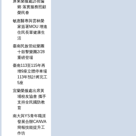
屏東榮服處訪視偏
鄉 落實服務照顧
榮民眷
敏惠醫專與雲林榮
家簽署MOU 增進
住民長輩健康生
活
臺南民族管絃樂團
十鼓擊樂團2/28
重磅登場
臺南113至115年再
增9座立體停車場
113年預計將完工
5座
宜蘭榮服處出席黃
埔校友協會 攜手
支持全民國防教
育
南大與YS青年職涯
發展合辦CANVA
簡報技能提升工
作坊