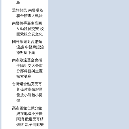
島
還靜於民 南警環監
聯合稽查大執法
南警攜手臺南高商
互動體驗交安 校
園紮根交安文化
國外旅遊返台患類
流感 中醫辨證治
療對症下藥
南市致遠基金會攜
手陽明交大臺南
分部科普與生涯
探索講座
台灣燈會點亮元宵
黃偉哲高鐵燈區
發放小龍包小提
燈
高市圖館仁武分館
與在地國小推廣
閱讀 歡慶元宵猜
燈謎 親子同歡樂