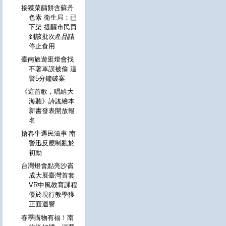
接獲菜䔕餅含蘇丹
色素 衛生局：已
下架 提醒市民買
到該批次產品請
停止食用
臺南旅遊逛燈會找
不著車誤被偷 這
警5分鐘破案
《這首歌，唱給大
海聽》詩謠繪本
新書發表開放報
名
搶春牛遇民滋事 南
警迅反應制亂於
初動
台灣燈會點亮沙崙
成大展臺灣首套
VR中風教育課程
優於現行教學獲
正面迴響
春季購物有福！南