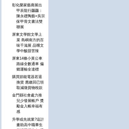
彰化榮家藝廊展出
甲辰龍行龘龘：
陳永礎陶藝×吳宗
保甲骨文書法雙
聯展
屏東文學館文學上
菜 島嶼南方的百
味千滋展 品嚐文
學中酸甜苦辣
屏東14條小黃公車
路線全數通車 偏
鄉運輸全達標
購買節能電器若退
換貨 應繳回已領
取減徵貨物稅款
金門縣社會處力推
兒少發展帳戶 獎
勵金入帳幸福有
感
升學或先就業?這計
畫助高中職畢生