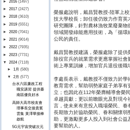
►
2016
(1497)
►
2017
(2427)
榮服處說明，戴昌賢教授-陸軍上校退
►
2018
(3610)
技大學校長；卸任後仍致力作育英
►
2019
(5551)
研究團隊，針對農林漁牧業廢棄物
領域開發綠能應用技術，為「循環
►
2020
(7041)
公民的責任。
►
2021
(9014)
►
2022
(7935)
戴昌賢教授建議，榮服處除了提供
►
2023
(7731)
除役官兵的就業需求更應掌握社會
▼
2024
(7118)
術上專業訓練，增加官兵退役後職
►
1月
(580)
▼
2月
(577)
李處長表示，戴教授不僅致力於學
台水六區廉政工程
教育需求，幫助弱勢家庭子弟享有
職安講習 提供臺
立；也因此在112年榮膺輔導會榮
南區優良好水
卓越貢獻；更以前瞻眼光及對現今
高師大高市校友會
言，使未來有意投入職場榮民、眷
理事長交接貴賓
長期致力於協助榮民、眷和關懷弱
雲集 黃澤華接棒
助，更激勵更多人投入到社會公益
啟航
要幫助的人。
5G元宇宙突破次元