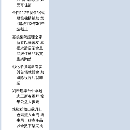
元宵佳節
金門112年度住宿式
服務機構補助 第
2階段113年3/1申
請截止
嘉義榮院護理之家
新春以藝會友 幸
福永齡居茶會畫
展與住民品茗賞
畫樂陶然
彰化榮服處新春參
與首場就博會 助
退除役官兵就轉
業
劉燈鐘率台中卓越
志工新春團拜 龍
年公益大步走
辣椒粉檢出蘇丹紅
色素流入金門 衛
生局：稽查產品
以全數下架完成