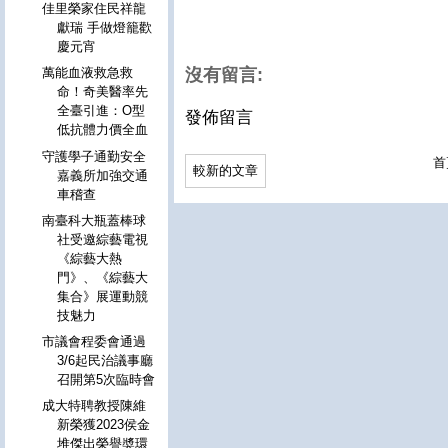
佳里榮家住民祥龍
獻瑞 手做燈籠歡
慶元宵
沒有留言:
萬能血液救急救
命！奇美醫率先
全臺引進：O型
發佈留言
低抗體力價全血
守護學子通勤安全
首
較新的文章
嘉義所加強交通
車稽查
南臺科大瓶蓋棒球
社受邀綜藝電視
《綜藝大熱
門》、《綜藝大
集合》展運動競
技魅力
市議會程委會通過
3/6起民治議事廳
召開第5次臨時會
成大特聘教授陳維
新榮獲2023侯金
堆傑出榮譽奬環