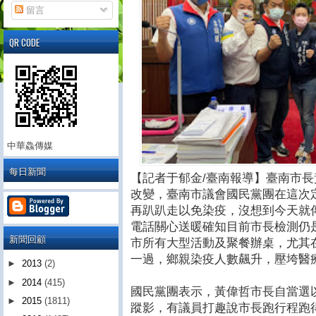
留言
QR CODE
中華鱻傳媒
每日新聞
【記者于郁金/臺南報導】臺南市
改變，臺南市議會國民黨團在這次
再趴趴走以免染疫，沒想到今天就
電話關心送暖確知目前市長檢測仍
新聞回顧
市所有大型活動及聚餐辦桌，尤其
一過，鄉親染疫人數飆升，壓垮醫
►
2013
(2)
►
2014
(415)
國民黨團表示，黃偉哲市長自當選
►
2015
(1811)
蹤影，有議員打趣說市長跑行程跑