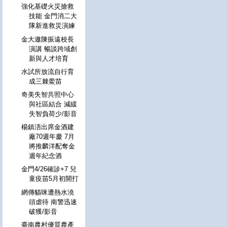
強化基礎火災搶救
技能 金門消二大
隊新進救災演練
金大邀陳振遠校長
演講 暢談跨域創
新與人才培育
水試所放流自行育
成三棘鱟苗
奇美失智共照中心
與社區結合 減緩
失智負荷少/影音
楊鎮浯出席金酒建
廠70週年慶 7月
將推麟洋配奪金
週年紀念酒
金門4/26確診+7 兒
童疫苗5月初開打
網傳貓咪遭熱水澆
頭虐待 南警迅速
破獲/影音
臺南農村優質農產