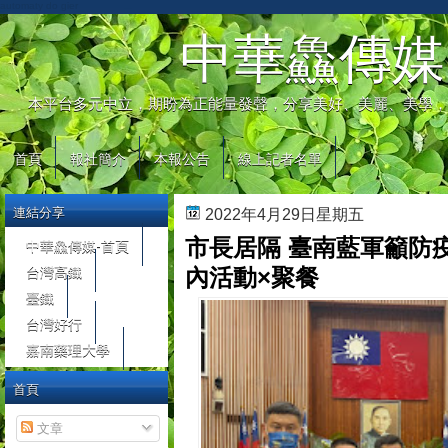
automaty do gier
中華鱻傳媒
本平台多元中立，期盼為正能量發聲，分享美好、美麗、美學，
首頁
報社簡介
本報公告
線上記者名單
連結分享
2022年4月29日星期五
市長居隔 臺南藍軍籲防
中華鱻傳媒-首頁
台灣高鐵
內活動×聚餐
臺鐵
台灣好行
嘉南藥理大學
首頁
文章