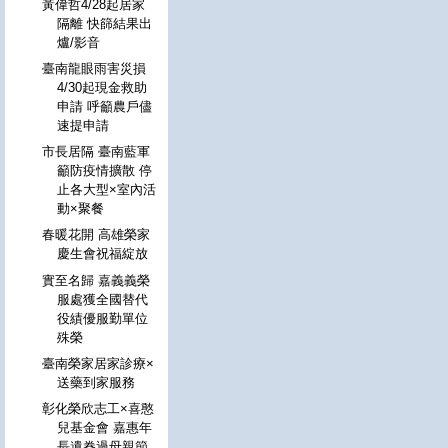
黃偉哲4/28起居家
隔離 快篩結果出
爐/影音
臺南龍眼雨害災損
4/30起現金救助
申請 呼籲農戶儘
速提申請
市長居隔 臺南藍軍
籲防疫情擴散 停
止各大型×室內活
動×聚餐
春暖花開 高雄榮家
慶生會祝福綻放
實至名歸 嘉義義榮
服處獲全國替代
役績優服勤單位
殊榮
臺南榮家居家診療×
送藥到家服務
彰化榮欣志工×喜憨
兒基金會 嘉惠年
長遺眷過母親節