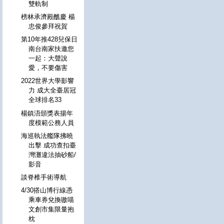
雙軌制
榜林承濟殿醮慶 楊
忠俊參拜祝賀
第10年推428兒保日
南台南家扶邀您
一起：大聲說
愛，不要傷害
2022世界大學影響
力 成大全臺居冠
全球排名33
楊鎮浯頒獎表揚年
度模範公務人員
海巡執法艦隊拂曉
出擊 成功查扣臺
灣灘違法抽砂船/
影音
談脊椎手術導航
4/30搭山博行線憑
乘車券兌換嗷喵
文創市集限量抱
枕