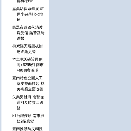
輪椅/影音
嘉藥幼保系畢展 環
保小尖兵Hold地
球
民眾夜遊跌落消波
塊受傷 熱警及時
送醫
棉絮滿天飛黑板樹
應逐漸更替
本土4/26確診再創
高+6295例 南市
+90個案說明
臺南特色公園人工
草皮整面掀起 林
美燕籲全面改善
失業男跳河 南警從
運河及時救回送
醫
51台鐵停駛 南市府
祭2招應變
臺南推動防災韌性