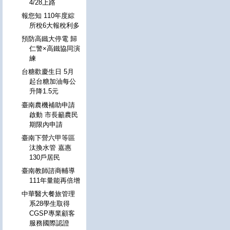
4/28上路
報您知 110年度綜
所稅6大報稅利多
預防高鐵大停電 歸
仁警×高鐵協同演
練
台糖歡慶生日 5月
起台糖加油每公
升降1.5元
臺南農機補助申請
啟動 市長籲農民
期限內申請
臺南下營六甲等區
汰換水管 嘉惠
130戶居民
臺南教師諮商輔導
111年量能再倍增
中華醫大餐旅管理
系28學生取得
CGSP專業顧客
服務國際認證