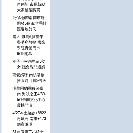
再創新 市長鼓勵
大家踴躍購買
公保地解編 南市府
開發6個市地重劃
區還地於民
崑大禮聘吳寶春榮
譽講座教授 烘焙
學院實體門市
6/18開幕
孝子不幸溺斃留3幼
女 議會慰問遺孀
寵愛媽咪 南紡購物
推限時回饋3倍送
明華園總團移師臺
南 海賊之王4/30-
5/1臺南文化中心
震撼開演
4/27本土確診+8822
再飆高 南市+173
個案說明
51連假勞工小確幸