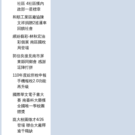
社區 4社區獲內
政部一星標章
和順工業區廠協陳
文祥捐贈2巡邏車
回饋社會
繽紛藝彩-林秋宏油
彩個展 南區國稅
局登場
郭信良接見南市屏
東縣同鄉會 感謝
逗陣打拼
110年度綜所稅申報
手機報稅2.0功能
再升級
國際華文電子書大
賽 南臺科大榮獲
全國唯一學校團
體獎
崑大校園徵才4/26
登場 聯合大廠釋
逾千職缺