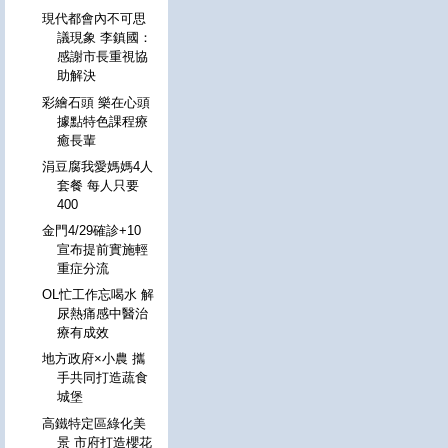
現代都會內不可思
議現象 李鎮國：
感謝市長重視協
助解決
彩繪石頭 樂在心頭
據點特色課程療
癒長輩
涓豆腐我愛媽媽4人
套餐 每人只要
400
金門4/29確診+10
宣布提前實施輕
重症分流
OL忙工作忘喝水 解
尿熱痛感中醫治
療有成效
地方政府×小農 攜
手共同打造蔬食
城堡
高鐵特定區綠化美
景 市府打造櫻花