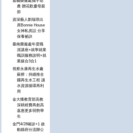
嘉義榮服處攜手花
農 贈花歡慶母親
節
資深藝人劉瑞琪出
席Bonnie House
女神私房話 分享
保養祕訣
臺南榮服處年度職
涯講座×就學就業
職訓服務說明×就
業媒合3合1
視察永康再生水廠
蘇揆：持續推全
國再生水工程 讓
水資源循環再利
用
金大獲教育部高教
深耕經費再創高
嘉惠更多弱勢學
生
金門4/28確診+1 啟
動縣府分流辦公