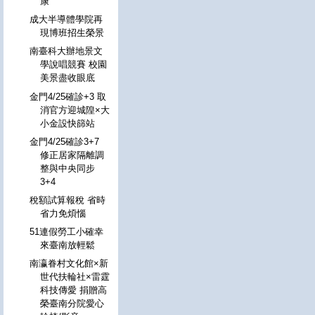
康
成大半導體學院再
現博班招生榮景
南臺科大辦地景文
學說唱競賽 校園
美景盡收眼底
金門4/25確診+3 取
消官方迎城隍×大
小金設快篩站
金門4/25確診3+7
修正居家隔離調
整與中央同步
3+4
稅額試算報稅 省時
省力免煩惱
51連假勞工小確幸
來臺南放輕鬆
南瀛眷村文化館×新
世代扶輪社×雷霆
科技傳愛 捐贈高
榮臺南分院愛心