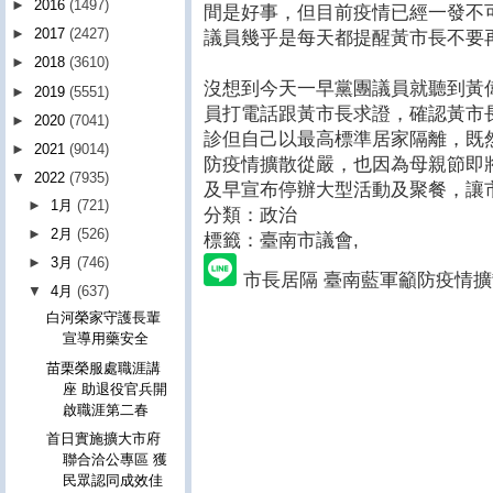
►
2016
(1497)
間是好事，但目前疫情已經一發不
►
2017
(2427)
議員幾乎是每天都提醒黃市長不要
►
2018
(3610)
沒想到今天一早黨團議員就聽到黃
►
2019
(5551)
員打電話跟黃市長求證，確認黃市
►
2020
(7041)
診但自己以最高標準居家隔離，既
►
2021
(9014)
防疫情擴散從嚴，也因為母親節即
▼
2022
(7935)
及早宣布停辦大型活動及聚餐，讓
►
1月
(721)
分類：政治
►
2月
(526)
標籤：臺南市議會
,
►
3月
(746)
市長居隔 臺南藍軍籲防疫情擴
▼
4月
(637)
白河榮家守護長輩
宣導用藥安全
苗栗榮服處職涯講
座 助退役官兵開
啟職涯第二春
首日實施擴大市府
聯合洽公專區 獲
民眾認同成效佳