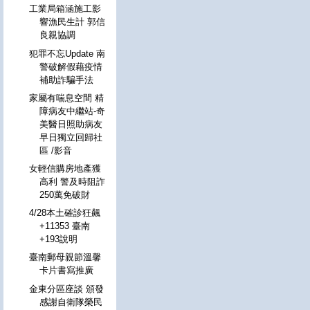
工業局箱涵施工影
響漁民生計 郭信
良親協調
犯罪不忘Update 南
警破解假藉疫情
補助詐騙手法
家屬有喘息空間 精
障病友中繼站-奇
美醫日照助病友
早日獨立回歸社
區 /影音
女輕信購房地產獲
高利 警及時阻詐
250萬免破財
4/28本土確診狂飆
+11353 臺南
+193說明
臺南郵母親節溫馨
卡片書寫推廣
金東分區座談 頒發
感謝自衛隊榮民