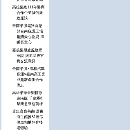
高雄榮總111年醫商
合作企業誠信廉
政座談
臺南榮服處獲喜憨
兒台南庇護工場
捐贈愛心物資 溫
暖長輩心
嘉義榮服處服務網
座談 與退除役官
兵交流意見
臺南榮服×漢程汽車
客運×臺南高工完
成簽署產訓合作
備忘
高雄榮家音樂輔療
進階版 千歲團打
擊樂愈來愈萌樣
鯊魚寶寶萌翻 屏東
海生館推51連假
優惠相揪飼育後
場體驗