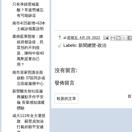
只有孕婦需補葉
酸？常疲勞健忘
有可能缺這
南市4/25新增+63本
土確診個案說明
臺南藍軍怒嗆：總
at
星期五, 4月 29, 2022
統府都染疫，民
Labels:
新聞總覽-政治
眾預約不到疫
苗，陳時中留40
萬劑是要自己
用？
沒有留言:
南市居家照護全面
啟動 37區同步成
發佈留言
立區級服務中心
新營醫失智社區服
首
務據點手作平安
較新的文章
龜 長輩感知溫暖
體驗
成大111年全大運授
旗 蘇慧貞加油
打氣祈願平安健