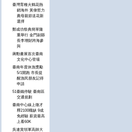
臺灣育種火鶴花熱
銷海外 黃偉哲力
薦母親節送花新
選擇
鄭成功祭典簡單隆
重舉行 金門副縣
長李增財跨海參
與
蔣勳畫展首次臺南
文化中心登場
臺南年度休漁獎勵
5/1開跑 市長提
醒漁民朋友記得
申請
51臺鐵停駛 臺南區
交通規劃
臺南中心線上徵才
釋2100職缺 9成
免經驗 薪資最高
上看60K
吳連賞領軍高師大