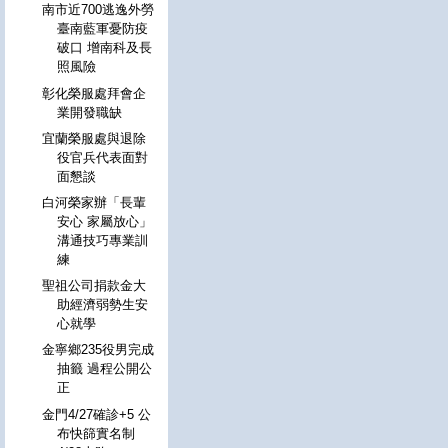
南市近700逃逸外勞
臺南藍軍憂防疫
破口 增南科及長
照風險
彰化榮服處拜會企
業開發職缺
宜蘭榮服處與退除
役官兵代表面對
面懇談
白河榮家辦「長輩
安心 家屬放心」
溝通技巧專業訓
練
聖祖公司捐款金大
助經濟弱勢生安
心就學
金寧鄉235役男完成
抽籤 過程公開公
正
金門4/27確診+5 公
布快篩實名制