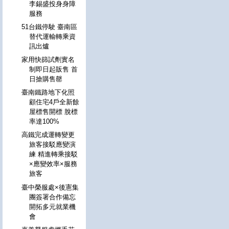
李錫盛投身身障
服務
51台鐵停駛 臺南區
替代運輸轉乘資
訊出爐
家用快篩試劑實名
制即日起販售 首
日搶購售罄
臺南鐵路地下化照
顧住宅4戶全新餘
屋標售開標 脫標
率達100%
高鐵完成運轉變更
旅客接駁應變演
練 精進轉乘接駁
×應變效率×服務
旅客
臺中榮服處×後憲集
團簽署合作備忘
開拓多元就業機
會