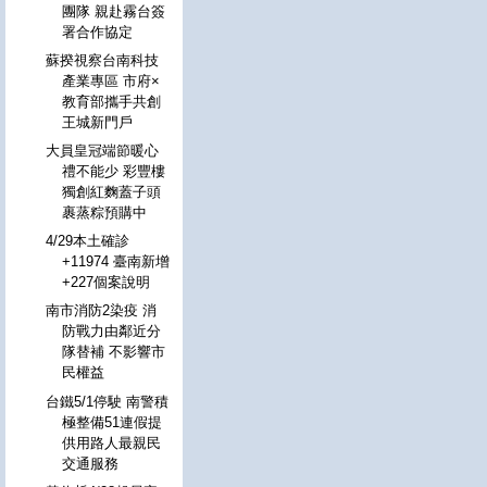
團隊 親赴霧台簽
署合作協定
蘇揆視察台南科技
產業專區 市府×
教育部攜手共創
王城新門戶
大員皇冠端節暖心
禮不能少 彩豐樓
獨創紅麴蓋子頭
裹蒸粽預購中
4/29本土確診
+11974 臺南新增
+227個案說明
南市消防2染疫 消
防戰力由鄰近分
隊替補 不影響市
民權益
台鐵5/1停駛 南警積
極整備51連假提
供用路人最親民
交通服務