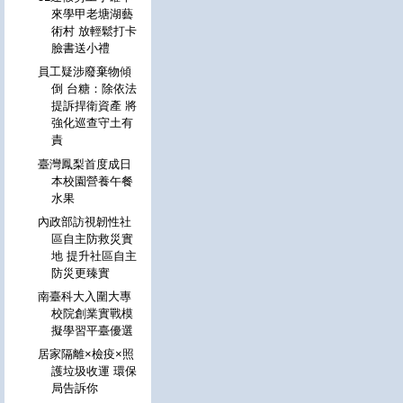
來學甲老塘湖藝
術村 放輕鬆打卡
臉書送小禮
員工疑涉廢棄物傾
倒 台糖：除依法
提訴捍衛資產 將
強化巡查守土有
責
臺灣鳳梨首度成日
本校園營養午餐
水果
內政部訪視韌性社
區自主防救災實
地 提升社區自主
防災更臻實
南臺科大入圍大專
校院創業實戰模
擬學習平臺優選
居家隔離×檢疫×照
護垃圾收運 環保
局告訴你