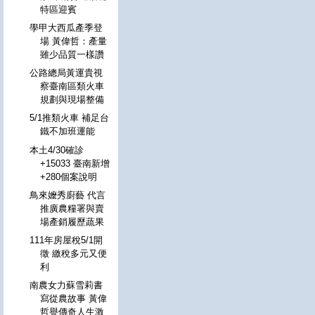
特區迎賓
學甲大西瓜產季登
場 黃偉哲：產量
雖少品質一樣讚
公路總局黃運貴視
察臺南區類火車
規劃與現場整備
5/1推類火車 補足台
鐵不加班運能
本土4/30確診
+15033 臺南新增
+280個案說明
鳥來嬤秀廚藝 代言
推廣農糧署與賣
場產銷履歷蔬果
111年房屋稅5/1開
徵 繳稅多元又便
利
南農女力蘇雪莉書
寫從農故事 黃偉
哲譽傳奇人生激