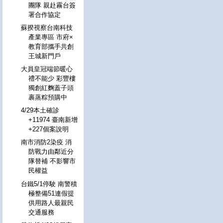
團隊 親赴霧台簽
署合作協定
蘇揆視察台南科技
產業專區 市府×
教育部攜手共創
王城新門戶
大員皇冠端節暖心
禮不能少 彩豐樓
獨創紅麴蓋子頭
裹蒸粽預購中
4/29本土確診
+11974 臺南新增
+227個案說明
南市消防2染疫 消
防戰力由鄰近分
隊替補 不影響市
民權益
台鐵5/1停駛 南警積
極整備51連假提
供用路人最親民
交通服務