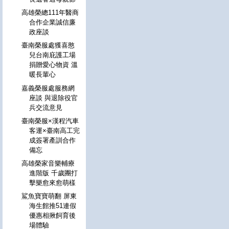
高雄榮總111年醫商
合作企業誠信廉
政座談
臺南榮服處獲喜憨
兒台南庇護工場
捐贈愛心物資 溫
暖長輩心
嘉義榮服處服務網
座談 與退除役官
兵交流意見
臺南榮服×漢程汽車
客運×臺南高工完
成簽署產訓合作
備忘
高雄榮家音樂輔療
進階版 千歲團打
擊樂愈來愈萌樣
鯊魚寶寶萌翻 屏東
海生館推51連假
優惠相揪飼育後
場體驗