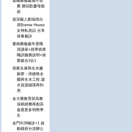
嘉義榮服處攜手花
農 贈花歡慶母親
節
資深藝人劉瑞琪出
席Bonnie House
女神私房話 分享
保養祕訣
臺南榮服處年度職
涯講座×就學就業
職訓服務說明×就
業媒合3合1
視察永康再生水廠
蘇揆：持續推全
國再生水工程 讓
水資源循環再利
用
金大獲教育部高教
深耕經費再創高
嘉惠更多弱勢學
生
金門4/28確診+1 啟
動縣府分流辦公