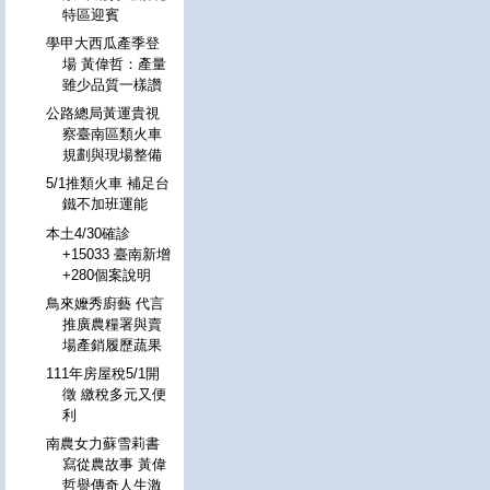
特區迎賓
學甲大西瓜產季登
場 黃偉哲：產量
雖少品質一樣讚
公路總局黃運貴視
察臺南區類火車
規劃與現場整備
5/1推類火車 補足台
鐵不加班運能
本土4/30確診
+15033 臺南新增
+280個案說明
鳥來嬤秀廚藝 代言
推廣農糧署與賣
場產銷履歷蔬果
111年房屋稅5/1開
徵 繳稅多元又便
利
南農女力蘇雪莉書
寫從農故事 黃偉
哲譽傳奇人生激