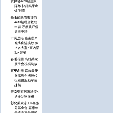
黃偉哲4/28起居家
隔離 快篩結果出
爐/影音
臺南龍眼雨害災損
4/30起現金救助
申請 呼籲農戶儘
速提申請
市長居隔 臺南藍軍
籲防疫情擴散 停
止各大型×室內活
動×聚餐
春暖花開 高雄榮家
慶生會祝福綻放
實至名歸 嘉義義榮
服處獲全國替代
役績優服勤單位
殊榮
臺南榮家居家診療×
送藥到家服務
彰化榮欣志工×喜憨
兒基金會 嘉惠年
長遺眷過母親節