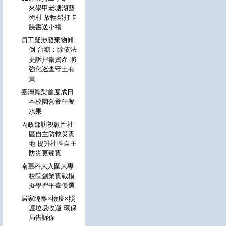
來學甲老塘湖藝
術村 放輕鬆打卡
臉書送小禮
員工疑涉廢棄物傾
倒 台糖：除依法
提訴捍衛資產 將
強化巡查守土有
責
臺灣鳳梨首度成日
本校園營養午餐
水果
內政部訪視韌性社
區自主防救災實
地 提升社區自主
防災更臻實
南臺科大入圍大專
校院創業實戰模
擬學習平臺優選
居家隔離×檢疫×照
護垃圾收運 環保
局告訴你