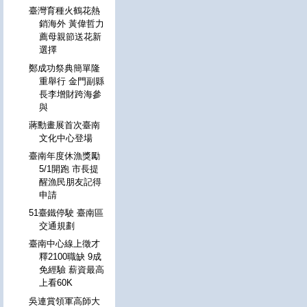
臺灣育種火鶴花熱
銷海外 黃偉哲力
薦母親節送花新
選擇
鄭成功祭典簡單隆
重舉行 金門副縣
長李增財跨海參
與
蔣勳畫展首次臺南
文化中心登場
臺南年度休漁獎勵
5/1開跑 市長提
醒漁民朋友記得
申請
51臺鐵停駛 臺南區
交通規劃
臺南中心線上徵才
釋2100職缺 9成
免經驗 薪資最高
上看60K
吳連賞領軍高師大