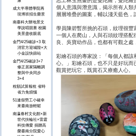
志工林玉燕畫的是曼陀羅，曼陀羅
康
個人意識與潛意識，揭示所有人類
成大半導體學院再
層層堆疊的圖案，輔以淺天藍色，
現博班招生榮景
南臺科大辦地景文
學員陳碧暫所挑的石頭，紋理很豐
學說唱競賽 校園
美景盡收眼底
一個人在爬山，人與石頭紋理搭配
良、吳寶幼作品，也都有可觀之處
金門4/25確診+3 取
消官方迎城隍×大
小金設快篩站
彩繪石頭的專家說：「每個人都該
金門4/25確診3+7
心。」彩繪石頭，也不只是好玩而
修正居家隔離調
觀賞把玩它，既賞石又療癒人心。
整與中央同步
3+4
稅額試算報稅 省時
省力免煩惱
51連假勞工小確幸
來臺南放輕鬆
南瀛眷村文化館×新
世代扶輪社×雷霆
科技傳愛 捐贈高
榮臺南分院愛心