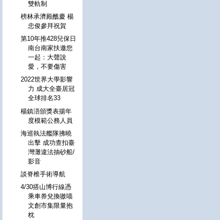
雙軌制
榜林承濟殿醮慶 楊
忠俊參拜祝賀
第10年推428兒保日
南台南家扶邀您
一起：大聲說
愛，不要傷害
2022世界大學影響
力 成大全臺居冠
全球排名33
楊鎮浯頒獎表揚年
度模範公務人員
海巡執法艦隊拂曉
出擊 成功查扣臺
灣灘違法抽砂船/
影音
談脊椎手術導航
4/30搭山博行線憑
乘車券兌換嗷喵
文創市集限量抱
枕