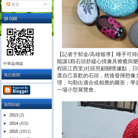
留言
QR CODE
【記者于郁金/高雄報導】唾手可
能讓1顆石頭舒緩心情兼具療癒與樂
中華鱻傳媒
程區江西里)社區照顧關懷據點，
每日新聞
選自己喜歡的石頭，然後發揮想像
理，勾勒出適合或相應的圖形；學
一場小型展覽會。
新聞回顧
►
2013
(2)
►
2014
(415)
►
2015
(1811)