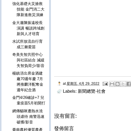
強化基礎火災搶救
技能 金門消二大
隊新進救災演練
金大邀陳振遠校長
演講 暢談跨域創
新與人才培育
水試所放流自行育
成三棘鱟苗
奇美失智共照中心
與社區結合 減緩
失智負荷少/影音
楊鎮浯出席金酒建
廠70週年慶 7月
at
星期五, 4月 29, 2022
將推麟洋配奪金
週年紀念酒
Labels:
新聞總覽-社會
金門4/26確診+7 兒
童疫苗5月初開打
網傳貓咪遭熱水澆
沒有留言:
頭虐待 南警迅速
破獲/影音
發佈留言
臺南農村優質農產