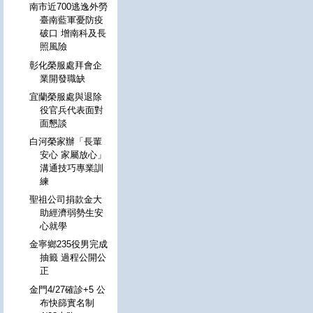
南市近700逃逸外勞
臺南藍軍憂防疫
破口 增南科及長
照風險
彰化榮服處拜會企
業開發職缺
宜蘭榮服處與退除
役官兵代表面對
面懇談
白河榮家辦「長輩
安心 家屬放心」
溝通技巧專業訓
練
聖祖公司捐款金大
助經濟弱勢生安
心就學
金寧鄉235役男完成
抽籤 過程公開公
正
金門4/27確診+5 公
布快篩實名制