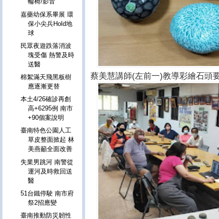
輪椅/影音
嘉藥幼保系畢展 環
保小尖兵Hold地
球
民眾夜遊跌落消波
塊受傷 熱警及時
送醫
蔡美慧講師(左前一)教導彩繪石頭
棉絮滿天飛黑板樹
應逐漸更替
本土4/26確診再創
高+6295例 南市
+90個案說明
臺南特色公園人工
草皮整面掀起 林
美燕籲全面改善
失業男跳河 南警從
運河及時救回送
醫
51台鐵停駛 南市府
祭2招應變
臺南推動防災韌性