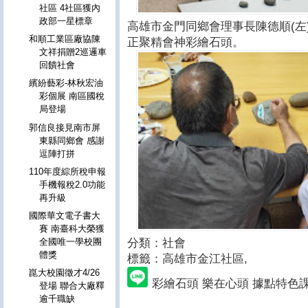
社區 4社區獲內
政部一星標章
高雄市金門同鄉會理事長陳德順(左
和順工業區廠協陳
正聚精會神彩繪石頭。
文祥捐贈2巡邏車
回饋社會
繽紛藝彩-林秋宏油
彩個展 南區國稅
局登場
郭信良接見南市屏
東縣同鄉會 感謝
逗陣打拼
110年度綜所稅申報
手機報稅2.0功能
再升級
國際華文電子書大
賽 南臺科大榮獲
分類：社會
全國唯一學校團
體獎
標籤：高雄市金江社區
,
崑大校園徵才4/26
彩繪石頭 樂在心頭 據點特色
登場 聯合大廠釋
逾千職缺