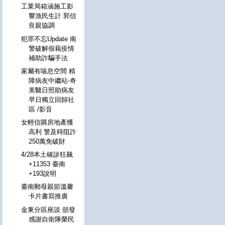
工業局箱涵施工影
響漁民生計 郭信
良親協調
犯罪不忘Update 南
警破解假藉疫情
補助詐騙手法
家屬有喘息空間 精
障病友中繼站-奇
美醫日照助病友
早日獨立回歸社
區 /影音
女輕信購房地產獲
高利 警及時阻詐
250萬免破財
4/28本土確診狂飆
+11353 臺南
+193說明
臺南郵母親節溫馨
卡片書寫推廣
金東分區座談 頒發
感謝自衛隊榮民