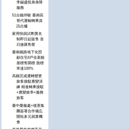
李錫盛投身身障
服務
51台鐵停駛 臺南區
替代運輸轉乘資
訊出爐
家用快篩試劑實名
制即日起販售 首
日搶購售罄
臺南鐵路地下化照
顧住宅4戶全新餘
屋標售開標 脫標
率達100%
高鐵完成運轉變更
旅客接駁應變演
練 精進轉乘接駁
×應變效率×服務
旅客
臺中榮服處×後憲集
團簽署合作備忘
開拓多元就業機
會