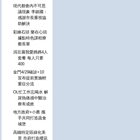
現代都會內不可思
議現象 李鎮國：
感謝市長重視協
助解決
彩繪石頭 樂在心頭
據點特色課程療
癒長輩
涓豆腐我愛媽媽4人
套餐 每人只要
400
金門4/29確診+10
宣布提前實施輕
重症分流
OL忙工作忘喝水 解
尿熱痛感中醫治
療有成效
地方政府×小農 攜
手共同打造蔬食
城堡
高鐵特定區綠化美
景 市府打造櫻花