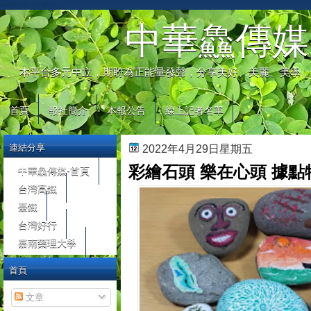
automaty do gier
中華鱻傳媒
本平台多元中立，期盼為正能量發聲，分享美好、美麗、美學，
首頁
報社簡介
本報公告
線上記者名單
連結分享
2022年4月29日星期五
彩繪石頭 樂在心頭 據
中華鱻傳媒-首頁
台灣高鐵
臺鐵
台灣好行
嘉南藥理大學
首頁
文章