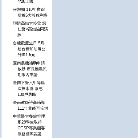
4/28上路
報您知 110年度綜
所稅6大報稅利多
預防高鐵大停電 歸
仁警×高鐵協同演
練
台糖歡慶生日 5月
起台糖加油每公
升降1.5元
臺南農機補助申請
啟動 市長籲農民
期限內申請
臺南下營六甲等區
汰換水管 嘉惠
130戶居民
臺南教師諮商輔導
111年量能再倍增
中華醫大餐旅管理
系28學生取得
CGSP專業顧客
服務國際認證