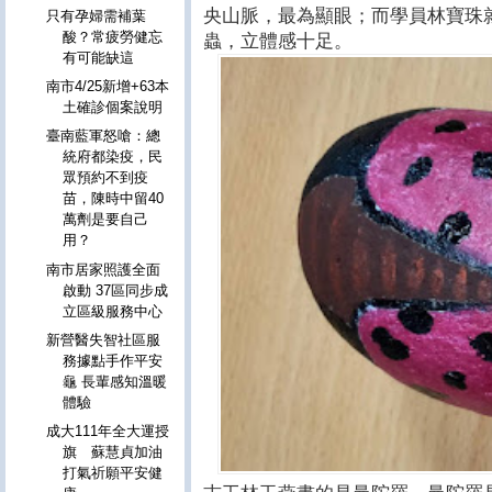
央山脈，最為顯眼；而學員林寶珠
只有孕婦需補葉
酸？常疲勞健忘
蟲，立體感十足。
有可能缺這
南市4/25新增+63本
土確診個案說明
臺南藍軍怒嗆：總
統府都染疫，民
眾預約不到疫
苗，陳時中留40
萬劑是要自己
用？
南市居家照護全面
啟動 37區同步成
立區級服務中心
新營醫失智社區服
務據點手作平安
龜 長輩感知溫暖
體驗
成大111年全大運授
旗 蘇慧貞加油
打氣祈願平安健