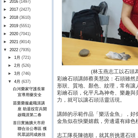
►
2016
(1497)
►
2017
(2427)
►
2018
(3610)
►
2019
(5551)
►
2020
(7041)
►
2021
(9014)
▼
2022
(7935)
►
1月
(721)
►
2月
(526)
(林玉燕志工以石頭
►
3月
(746)
彩繪石頭講師蔡美慧說：石頭雖然
▼
4月
(637)
形狀、質地、顏色、紋理，常有讓
白河榮家守護長輩
彩繪石頭，化平凡為神奇、樂趣與
宣導用藥安全
力，就可以讓石頭活靈活現。
苗栗榮服處職涯講
座 助退役官兵開
講師的示範作品「樂活金魚」，好
啟職涯第二春
金魚似在快樂嬉戲，旁邊還有綠色
首日實施擴大市府
聯合洽公專區 獲
民眾認同成效佳
志工隊長陳德順，就其所挑選石頭