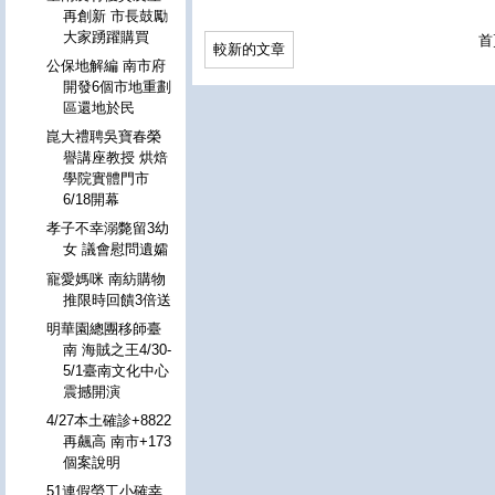
再創新 市長鼓勵
大家踴躍購買
首
較新的文章
公保地解編 南市府
開發6個市地重劃
區還地於民
崑大禮聘吳寶春榮
譽講座教授 烘焙
學院實體門市
6/18開幕
孝子不幸溺斃留3幼
女 議會慰問遺孀
寵愛媽咪 南紡購物
推限時回饋3倍送
明華園總團移師臺
南 海賊之王4/30-
5/1臺南文化中心
震撼開演
4/27本土確診+8822
再飆高 南市+173
個案說明
51連假勞工小確幸