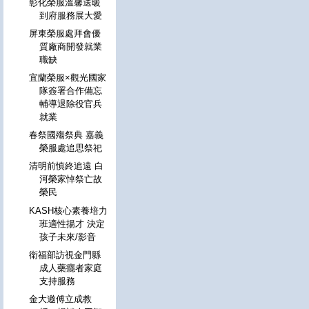
彰化榮服溫馨送暖
到府服務展大愛
屏東榮服處拜會優
質廠商開發就業
職缺
宜蘭榮服×觀光國家
隊簽署合作備忘
輔導退除役官兵
就業
春祭國殤祭典 嘉義
榮服處追思祭祀
清明前慎終追遠 白
河榮家悼祭亡故
榮民
KASH核心素養培力
班適性揚才 決定
孩子未來/影音
衛福部訪視金門縣
成人藥癮者家庭
支持服務
金大邀傅立成教