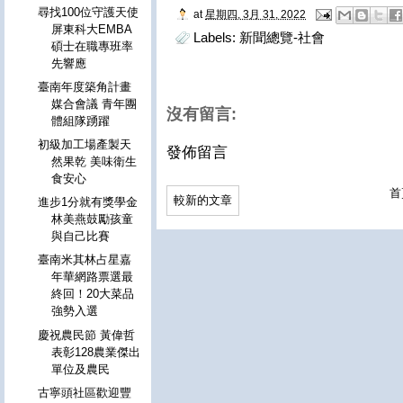
尋找100位守護天使
at
星期四, 3月 31, 2022
屏東科大EMBA
Labels:
新聞總覽-社會
碩士在職專班率
先響應
臺南年度築角計畫
媒合會議 青年團
沒有留言:
體組隊踴躍
初級加工場產製天
發佈留言
然果乾 美味衛生
食安心
首
較新的文章
進步1分就有獎學金
林美燕鼓勵孩童
與自己比賽
臺南米其林占星嘉
年華網路票選最
終回！20大菜品
強勢入選
慶祝農民節 黃偉哲
表彰128農業傑出
單位及農民
古寧頭社區歡迎豐