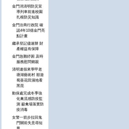
金門消清明防災宣
導列車前進校園
扎根防災知識
金門洽商行政院 確
認4年10億金門亮
點計畫
繼承登記儘速辦 財
產權益有保障
金門急難紓困 及時
服務慰問鄉親
清明連假來學甲老
塘湖藝術村 順遊
蜀葵花田濕地看
黑琵
動保處完成冬季強
化禽流感防疫監
測 籲禽場落實防
疫消毒
女警一箭步拉回鬼
門關前失意尋短
男