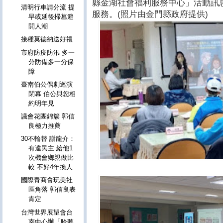
縣金湖社會福利服務中心」活動訊
清明行車請分流 提
服務。(照片由金門縣政府提供)
早或延後掃墓避
開人潮
接種莫德納送好禮
市府防疫防汛 多一
分防備多一分保
障
臺南伯公偶劇巡演
閉幕 伯公與您相
約明年見
議會花團錦簇 郭信
良極力推薦
30不輪替 謝龍介：
有違民主 給他1
次機會鄉親做比
較 不好4年換人
國際青商會玩美社
區角落 郭信良表
肯定
台灣世界展望會台
南中心辦「聆聽