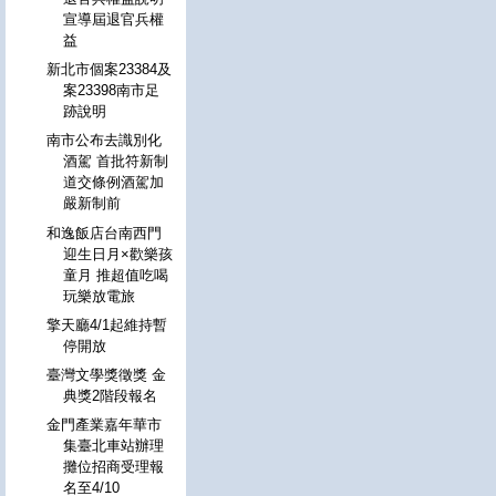
宣導屆退官兵權
益
新北市個案23384及
案23398南市足
跡說明
南市公布去識別化
酒駕 首批符新制
道交條例酒駕加
嚴新制前
和逸飯店台南西門
迎生日月×歡樂孩
童月 推超值吃喝
玩樂放電旅
擎天廳4/1起維持暫
停開放
臺灣文學獎徵獎 金
典獎2階段報名
金門產業嘉年華市
集臺北車站辦理
攤位招商受理報
名至4/10