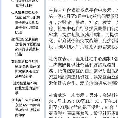
金門縣舉辦通譯人
員培訓課程
主持人社會處董燊處長會中表示，
心肌梗塞救援刻不
第一季(1月至3月中旬)報告個案
容緩 台灣心肌梗
介，含醫政、警政、社政、教育、
塞學會從心出發
邀學者研討整合
線、社福中心自行發掘及民眾自行
照護
54案，提供短期服務計9案，另提
臺灣國際蘭展臺南
化、家庭關係衝突或疏離、兒少發
登場 黃偉哲歡迎
境，和因個人生活適應困難需要接
來購買優質農特
精品
社會處表示，金湖社福中心編制1
群英飛羽世界野鳥
工專業除提供社會福利諮詢服務外
攝影聯展 臺南攝
務，依每個家庭的個別需求研擬服
影家參展南北交
流共襄盛舉
家庭增能與連結資源，讓家庭自立
源佈建與合作、親子活動與成長團
1聲姑姑遭騙23萬
南北警通力逮車
手
社會處進一步表示，另外，金湖社
金曲得主林生祥×鍾
六，早上09：00至11：30，下午1
永豐 4/23南美館
劃至少1場次館內親子活動，結合
重磅登場 唱談臺
家庭與社區家庭參與，歡迎社區家
南印象