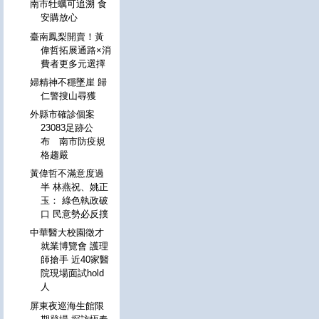
南市牡蠣可追溯 食
安購放心
臺南鳳梨開賣！黃
偉哲拓展通路×消
費者更多元選擇
婦精神不穩墜崖 歸
仁警搜山尋獲
外縣市確診個案
23083足跡公
布 南市防疫規
格趨嚴
黃偉哲不滿意度過
半 林燕祝、姚正
玉： 綠色執政破
口 民意勢必反撲
中華醫大校園徵才
就業博覽會 護理
師搶手 近40家醫
院現場面試hold
人
屏東夜巡海生館限