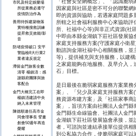
「社會安全網概念」、「認識脆弱
市民及特定娛樂場
因家庭與社區是密不可分的聯繫網
所從業務必遵守
疫情防治作為
即的資源與協助，若遇家庭問題多
所轄之社會福利服務中心來協助評
善用待拆建築物落
實特種搜救訓練
所、社福中心等)與非正式資源(社
提昇救災效能/影
中即由本縣金湖鎮下莊社區發展協
音
家庭支持服務方案(守護家庭小衛星
防堵疫情破口 安平
動諮詢金湖社福中心相關服務，並
警臨檢8大行業2
等)，提供補充與支持服務，以建
業者違反規定
之家庭能夠在地服務、及早介入，
滯留金門旅客全數
石」目標。
清零 楊鎮浯：感
謝縣府團隊與旅
客配合
是日最後在脆弱家庭服務方案業務分
案」、「兒少及家庭支持服務方案(
金門大橋完工在即
楊鎮浯建請中央
務資源布建方案」及「社區家事商
納入未來管理
案」，旨項方案由社團法人金門縣
陳德順連任高市金
金門縣生命線協會、社團法人金門
同會理事長 擘畫
金湖鎮下莊社區發展協會承接，並
創會50週年再造
者，可諮詢並連結承接單位提供相
榮耀
到公私協力合作，使脆弱家庭可以