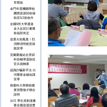
常開放
金門年度機關學校
團體資源回收補
助至5/2前收件
全國9所大學通過
金大反菸計畫獲
衛福部肯定
追逐火焰鳳凰！烈
消辦清明創意路
跑宣導
宜蘭榮服結合景碩
科技輔導退除役
官兵就轉業
認識詐騙新手法 白
河榮家金融知識
宣導
南臺科大舉辦校園
實習暨徵才聯合
說明
台日.學生原創漫畫
賽全國巡迴頒獎