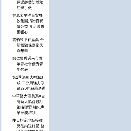
原樂齡參訪體驗
紅粿手做
豐原太平洋百貨餐
飲集團捐贈百餐
做公益 食足暖胃
更暖心
雲豹裝甲在嘉藥 全
新體驗保嘉衛民
嘉年華
歸仁警獲選南市青
年節社會優秀青
年代表
第1季酒駕大幅減3
成 二分局強力取
締270件裁罰送辦
中華醫大寵美系×台
灣畜犬協會簽訂
策略聯盟 強化專
業技能培訓
即日指定地點接種
莫德納送好禮 務