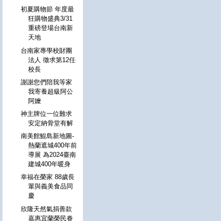
初夏購物節 年度最
狂購物盛典3/31
重磅登場台南新
天地
台南家專學校財團
法人 徵求第12任
校長
謝謝您們陪我等家
我寄養超級阿公
阿嬤
神主牌位一位難求
安定納骨堂有解
南美館鯤島新地圖-
熱蘭遮城400年前
導展 為2024臺南
建城400年暖身
幸福在榮家 88歲長
輩與義美食品同
慶
欣隆天然氣捐善款
嘉惠宜蘭榮民眷