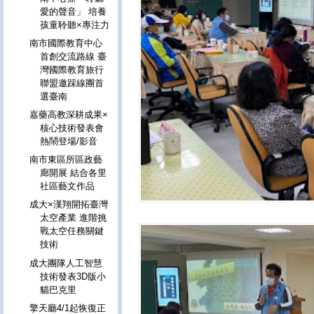
愛的聲音」 培養
孩童聆聽×專注力
南市國際教育中心
首創交流路線 臺
灣國際教育旅行
聯盟邀踩線團首
選臺南
嘉藥高教深耕成果×
核心技術發表會
熱鬧登場/影音
南市東區所區政藝
廊開展 結合各里
社區藝文作品
成大×漢翔開拓臺灣
太空產業 進階挑
戰太空任務關鍵
技術
成大團隊人工智慧
技術發表3D版小
貓巴克里
擎天廳4/1起恢復正