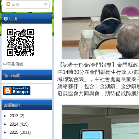
留言
QR CODE
中華鱻傳媒
【記者于郁金/金門報導】金門縣
午14時30分在金門縣衛生行政大樓
每日新聞
域聯繫會議」，由社會處處長董燊
網絡夥伴，包含：金湖鎮、金沙鎮
發展協會共同與會，期待促成跨網
新聞回顧
►
2013
(2)
►
2014
(415)
►
2015
(1811)