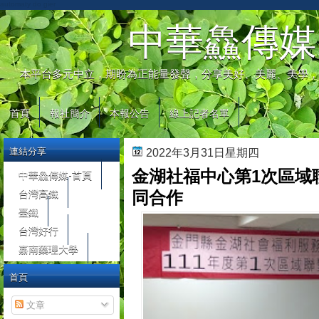
automaty do gier
中華鱻傳媒
本平台多元中立，期盼為正能量發聲，分享美好、美麗、美學，
首頁
報社簡介
本報公告
線上記者名單
連結分享
2022年3月31日星期四
金湖社福中心第1次區域
中華鱻傳媒-首頁
台灣高鐵
同合作
臺鐵
台灣好行
嘉南藥理大學
首頁
文章