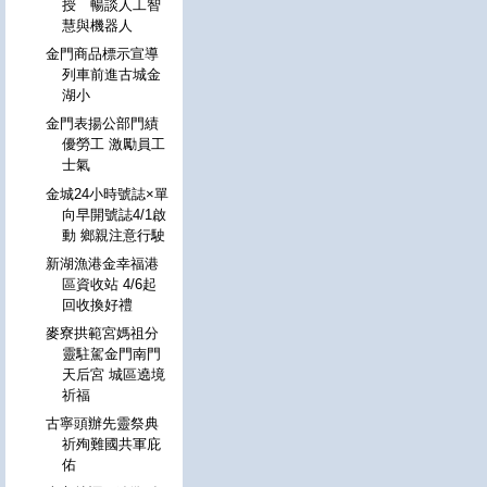
授 暢談人工智
慧與機器人
金門商品標示宣導
列車前進古城金
湖小
金門表揚公部門績
優勞工 激勵員工
士氣
金城24小時號誌×單
向早開號誌4/1啟
動 鄉親注意行駛
新湖漁港金幸福港
區資收站 4/6起
回收換好禮
麥寮拱範宮媽祖分
靈駐駕金門南門
天后宮 城區遶境
祈福
古寧頭辦先靈祭典
祈殉難國共軍庇
佑