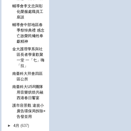
輔導會李文忠與彰
化榮服處職員工
座談
輔導會中部地區春
季祭悼典禮 感念
亡故榮民犧牲奉
獻精神
金大護理學系與社
區長者學童歡聚
一堂 一「七」嗨
「拉」
南臺科大拜會四區
區公所
南臺科大USR團隊
用音樂烘焙共融
西港春日饗宴
護市容景觀 違規小
廣告環保局拆除×
告發並用
►
4月
(637)