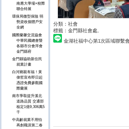
南應大學場×校際
聯合特展
環保局微型保險 弱
勢資收個體戶安
分類：社會
全網
標籤：金門縣社會處
,
國際蘭馨交流協會
金湖社福中心第1次區域聯繫會
中華民國總會暨
各縣市分會拜會
金門縣府
金門縣協助新住民
就業計畫
白河鄉親有福！黃
偉哲宣布即日起
憑證免費參觀國
際蘭展
南市爭取提升溪北
道路品質 交通部
核定1億9,306萬5
千
中高齡就業不用怕
再創職涯第二春