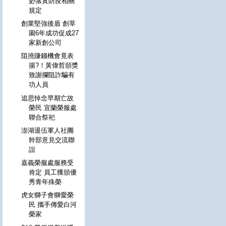
必落實防疫相關
規定
創業堅強後盾 創莘
園6年成功促成27
家新創公司
阻撓賺錢機會竟表
揚?！黃偉哲頒獎
致謝攔阻詐騙有
功人員
追思悼念早期亡故
榮民 宜蘭榮服處
聯合祭祀
澎湖退伍軍人社團
幹部意見交流聯
誼
嘉義榮服處服務受
肯定 員工獲頒優
秀青年殊榮
虎女獅子會獅愛榮
民 攜手傳愛白河
榮家