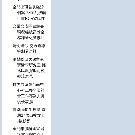
金門出現首例確診
個案 23匡列接觸
目前PCR皆陰性
台電台南區處頒失
竊纜線破案獎金
感謝新化警協助
清明連假 交通疏導
管制看這裡
華醫盼成大保留家
寶醫學研究室 孫
逸民親探勘兩校
交流意見
世界展望會台南中
心社工獲全國社
會工作專業人員
績優表揚
嘉藥56周年校慶 首
屆17傑出校友表
揚/影音
金門榮服辦國軍屆
退官兵權益說明