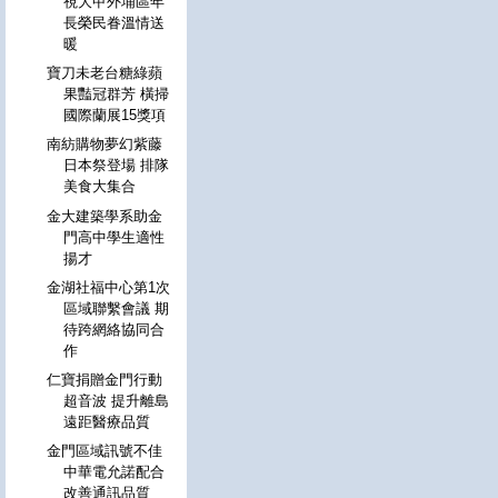
視大甲外埔區年
長榮民眷溫情送
暖
寶刀未老台糖綠蘋
果豔冠群芳 橫掃
國際蘭展15獎項
南紡購物夢幻紫藤
日本祭登場 排隊
美食大集合
金大建築學系助金
門高中學生適性
揚才
金湖社福中心第1次
區域聯繫會議 期
待跨網絡協同合
作
仁寶捐贈金門行動
超音波 提升離島
遠距醫療品質
金門區域訊號不佳
中華電允諾配合
改善通訊品質