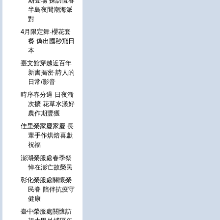
期登場 探訪恆春
半島夜間潮海派
對
4月限定舞·櫻花套
餐 偽出國秒飛日
本
臺文館穿越近百年
新書揭密-詩人的
日常/影音
時序春分過 日夜漸
次擴 花草水漾好
農作期豐獲
佳里榮家慶家慶 長
輩手作烘焙喜獻
祝福
澎湖榮服處春季祭
悼在澎亡故榮民
彰化榮服處關懷榮
民眷 陪伴抗疫守
健康
臺中榮服處關懷訪