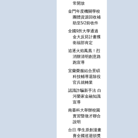
常開放
金門年度機關學校
團體資源回收補
助至5/2前收件
全國9所大學通過
金大反菸計畫獲
衛福部肯定
追逐火焰鳳凰！烈
消辦清明創意路
跑宣導
宜蘭榮服結合景碩
科技輔導退除役
官兵就轉業
認識詐騙新手法 白
河榮家金融知識
宣導
南臺科大舉辦校園
實習暨徵才聯合
說明
台日.學生原創漫畫
賽全國巡迴頒獎