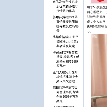
市民及特定娛樂場
所從業務必遵守
現年55歲張
疫情防治作為
與心理壓力，
開始到宅服務
善用待拆建築物落
傷，令人心疼
實特種搜救訓練
提昇救災效能/影
供6餐流質餐
音
心。
防堵疫情破口 安平
警臨檢8大行業2
業者違反規定
滯留金門旅客全數
清零 楊鎮浯：感
謝縣府團隊與旅
客配合
金門大橋完工在即
楊鎮浯建請中央
納入未來管理
陳德順連任高市金
同會理事長 擘畫
創會50週年再造
榮耀