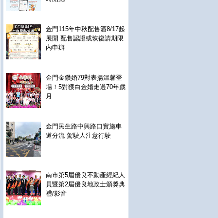
金門115年中秋配售酒8/17起
展開 配售認證或恢復請期限
內申辦
金門金鑽婚79對表揚溫馨登
場！5對獲白金婚走過70年歲
月
金門民生路中興路口實施車
道分流 駕駛人注意行駛
南市第5屆優良不動產經紀人
員暨第2屆優良地政士頒獎典
禮/影音