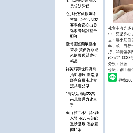
金門縣舉辦通譯人
員培訓課程
心肌梗塞救援刻不
容緩 台灣心肌梗
塞學會從心出發
社會中有許多
邀學者研討整合
中，更是身心
照護
去！屏東院目前
臺灣國際蘭展臺南
年，或「日行
登場 黃偉哲歡迎
持，詳情請參
來購買優質農特
(08)721-0
精品
分類：社會
群英飛羽世界野鳥
標籤：創世基
攝影聯展 臺南攝
尋找10
影家參展南北交
流共襄盛舉
1聲姑姑遭騙23萬
南北警通力逮車
手
金曲得主林生祥×鍾
永豐 4/23南美館
重磅登場 唱談臺
南印象