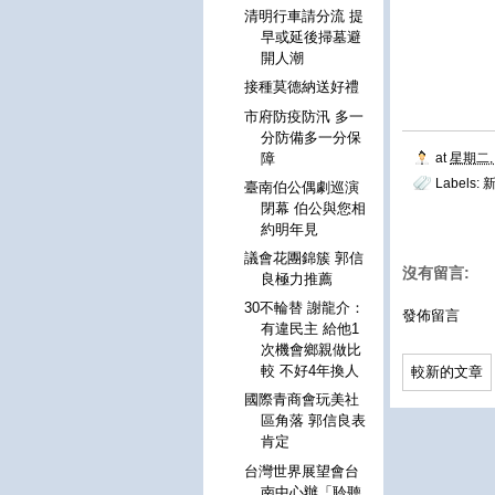
清明行車請分流 提
早或延後掃墓避
開人潮
接種莫德納送好禮
市府防疫防汛 多一
分防備多一分保
at
星期二, 
障
Labels:
新
臺南伯公偶劇巡演
閉幕 伯公與您相
約明年見
議會花團錦簇 郭信
沒有留言:
良極力推薦
30不輪替 謝龍介：
發佈留言
有違民主 給他1
次機會鄉親做比
較 不好4年換人
較新的文章
國際青商會玩美社
區角落 郭信良表
肯定
台灣世界展望會台
南中心辦「聆聽