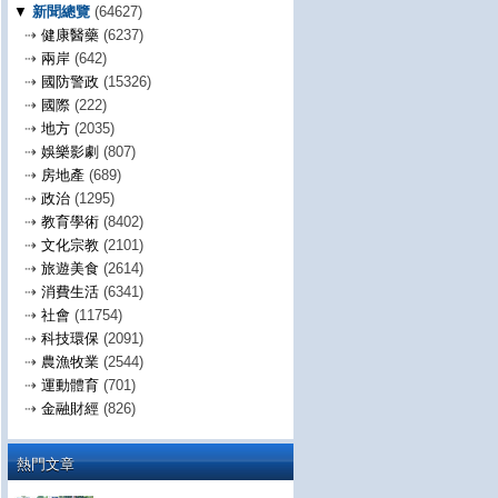
▼
新聞總覽
(64627)
⇢
健康醫藥
(6237)
⇢
兩岸
(642)
⇢
國防警政
(15326)
⇢
國際
(222)
⇢
地方
(2035)
⇢
娛樂影劇
(807)
⇢
房地產
(689)
⇢
政治
(1295)
⇢
教育學術
(8402)
⇢
文化宗教
(2101)
⇢
旅遊美食
(2614)
⇢
消費生活
(6341)
⇢
社會
(11754)
⇢
科技環保
(2091)
⇢
農漁牧業
(2544)
⇢
運動體育
(701)
⇢
金融財經
(826)
熱門文章