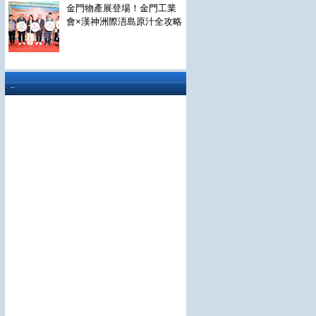
金門物產展登場！金門工業
會×漢神洲際浯島原汁全攻略
..