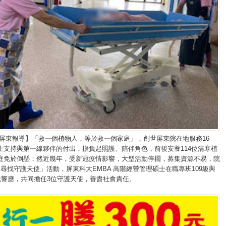
/屏東報導】「救一個植物人，等於救一個家庭」，創世屏東院在地服務16
士支持與第一線夥伴的付出，擔負起照護、陪伴角色，前後安養114位清寒植
庭免於倒懸；然近幾年，受新冠疫情影響，大型活動停擺，募集資源不易，院
尋找守護天使」活動，屏東科大EMBA 高階經營管理碩士在職專班109級與
率先響應，共同擔任3位守護天使，善盡社會責任。