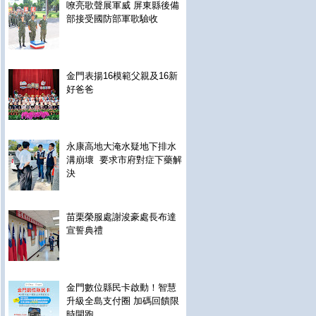
嘹亮歌聲展軍威 屏東縣後備
部接受國防部軍歌驗收
金門表揚16模範父親及16新
好爸爸
永康高地大淹水疑地下排水
溝崩壞 要求市府對症下藥解
決
苗栗榮服處謝浚豪處長布達
宣誓典禮
金門數位縣民卡啟動！智慧
升級全島支付圈 加碼回饋限
時開跑