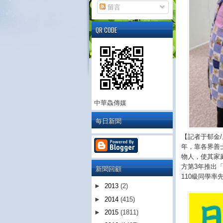
留言
QR CODE
中華鱻傳媒
每日新聞
【記者于郁金
年，靠各界善
物人，使其家
方第3年推出「
新聞回顧
110級同學
►
2013
(2)
►
2014
(415)
►
2015
(1811)