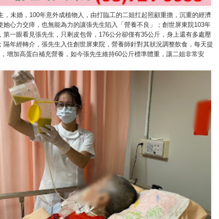
先生，未婚，100年意外成植物人，由打臨工的二姐扛起照顧重擔，沉重的經濟
使她心力交瘁，也無能為力的讓張先生陷入「營養不良」；創世屏東院103年
，第一眼看見張先生，只剩皮包骨，176公分卻僅有35公斤，身上還有多處壓
；隔年經轉介，張先生入住創世屏東院，營養師針對其狀況調整飲食，每天提
食，增加高蛋白補充營養，如今張先生維持60公斤標準體重，讓二姐非常安