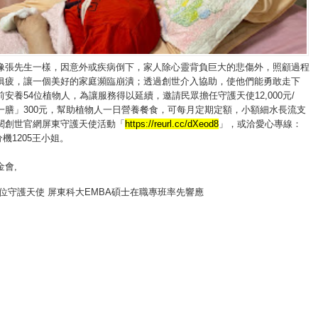
像張先生一樣，因意外或疾病倒下，家人除心靈背負巨大的悲傷外，照顧過程
俱疲，讓一個美好的家庭瀕臨崩潰；透過創世介入協助，使他們能勇敢走下
安養54位植物人，為讓服務得以延續，邀請民眾擔任守護天使12,000元/
一膳」300元，幫助植物人一日營養餐食，可每月定期定額，小額細水長流支
閱創世官網屏東守護天使活動「
https://reurl.cc/dXeod8
」，或洽愛心專線：
038分機1205王小姐。
金會
,
0位守護天使 屏東科大EMBA碩士在職專班率先響應