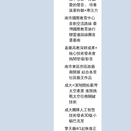
愛的聲音」 培養
孩童聆聽×專注力
南市國際教育中心
首創交流路線 臺
灣國際教育旅行
聯盟邀踩線團首
選臺南
嘉藥高教深耕成果×
核心技術發表會
熱鬧登場/影音
南市東區所區政藝
廊開展 結合各里
社區藝文作品
成大×漢翔開拓臺灣
太空產業 進階挑
戰太空任務關鍵
技術
成大團隊人工智慧
技術發表3D版小
貓巴克里
擎天廳4/1起恢復正