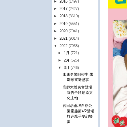
►
2016
(1497)
►
2017
(2427)
►
2018
(3610)
►
2019
(5551)
►
2020
(7041)
►
2021
(9014)
▼
2022
(7935)
►
1月
(721)
►
2月
(526)
▼
3月
(746)
永康勇警阻輕生 果
斷破窗避憾事
高師大體表會登場
宣告全體動原文
化主軸
官田葫蘆埤自然公
園童趣節4/2登場
打造親子夢幻樂
園