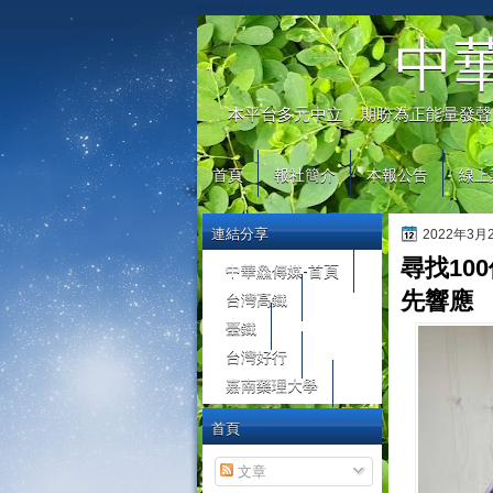
automaty do gier
中
本平台多元中立，期盼為正能量發聲
首頁
報社簡介
本報公告
線上
連結分享
2022年3
尋找10
中華鱻傳媒-首頁
台灣高鐵
先響應
臺鐵
台灣好行
嘉南藥理大學
首頁
文章