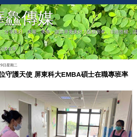
華鱻傳媒
，分享美好、美麗、美學，讓世界更美好！版權所有，非經授權，
記者名單
月29日星期二
0位守護天使 屏東科大EMBA碩士在職專班率