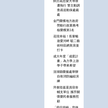
飼主疏忽愛犬導致
遭拖行 警主動調
查函送動保處裁
處
金門榮獲地方政府
勞動行政業務考
核榮獲第1名
花現幸福！長輩暢
遊愛河畔 駁二藝
術特區網美浪漫
打卡
成大年度「成星計
畫」為力爭上游
學子帶來希望
澎湖縣榮服處舉辦
自衛消防編組演
練
拜會陸嘉退員宿舍
輔支單位 攜手關
懷榮民眷服務照
顧
「癌症篩檢」您做