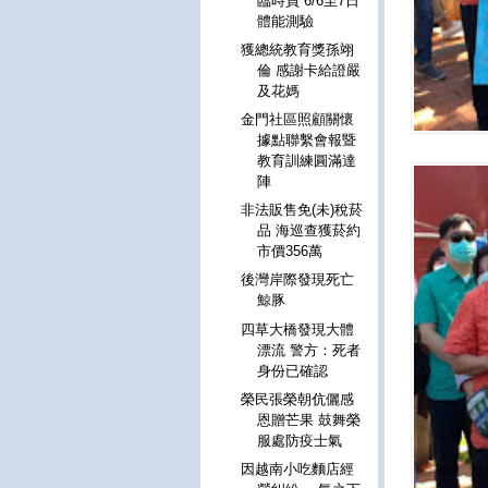
臨時員 6/6至7日
體能測驗
獲總統教育獎孫翊
倫 感謝卡給證嚴
及花媽
金門社區照顧關懷
據點聯繫會報暨
教育訓練圓滿達
陣
非法販售免(未)稅菸
品 海巡查獲菸約
市價356萬
後灣岸際發現死亡
鯨豚
四草大橋發現大體
漂流 警方：死者
身份已確認
榮民張榮朝伉儷感
恩贈芒果 鼓舞榮
服處防疫士氣
因越南小吃麵店經