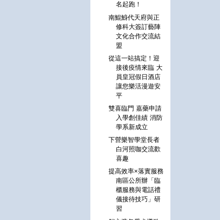
名起跑！
南鯤鯓代天府與正
修科大簽訂藝陣
文化合作交流結
盟
從這一站搞定！迎
接後疫情來臨 大
員皇冠假日酒店
讓您樂活漫遊安
平
雙喜臨門 嘉藥申請
入學創佳績 消防
學系新成立
下營樂智學堂長者
白河照咖交流歡
喜趣
提高效率×落實服務
南區公所辦「臨
櫃服務與電話禮
儀接待技巧」研
習