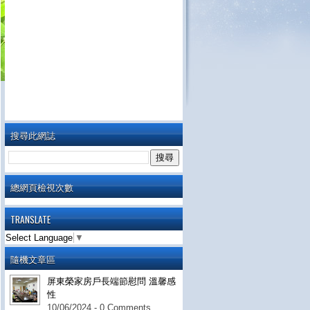
搜尋此網誌
總網頁檢視次數
TRANSLATE
Select Language
▼
隨機文章區
屏東榮家房戶長端節慰問 溫馨感
性
10/06/2024 - 0 Comments