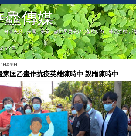
華鱻傳媒
，分享美好、美麗、美學，讓世界更美好！版權所有，非經授權，
記者名單
月31日星期日
畫家匡乙畫作抗疫英雄陳時中 親贈陳時中