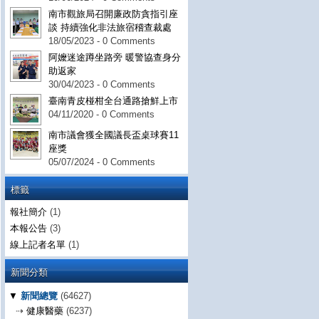
南市觀旅局召開廉政防貪指引座
談 持續強化非法旅宿稽查裁處
18/05/2023 - 0 Comments
阿嬤迷途蹲坐路旁 暖警協查身分
助返家
30/04/2023 - 0 Comments
臺南青皮椪柑全台通路搶鮮上市
04/11/2020 - 0 Comments
南市議會獲全國議長盃桌球賽11
座獎
05/07/2024 - 0 Comments
標籤
報社簡介
(1)
本報公告
(3)
線上記者名單
(1)
新聞分類
▼
新聞總覽
(64627)
⇢
健康醫藥
(6237)