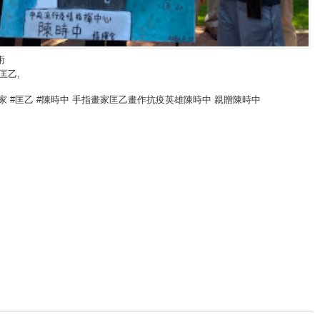
術
,匡乙,
家 #匡乙 #陳時中 手指畫家匡乙畫作抗疫英雄陳時中 親贈陳時中