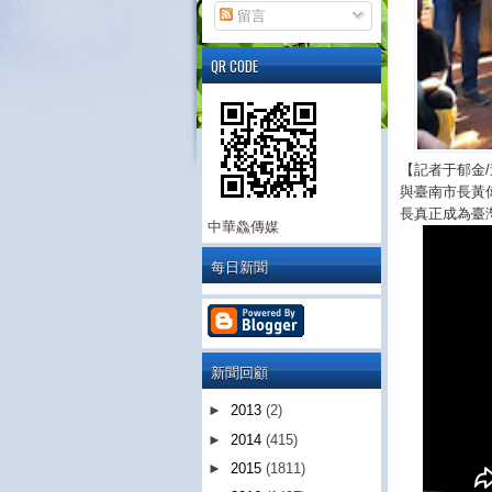
留言
QR CODE
【記者于郁金
與臺南市長黃
長真正成為臺
中華鱻傳媒
每日新聞
新聞回顧
►
2013
(2)
►
2014
(415)
►
2015
(1811)