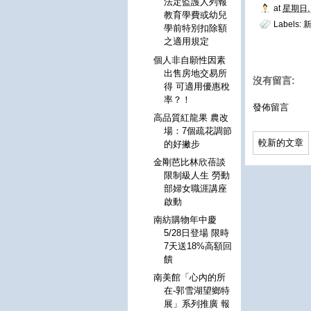
法定監護人列報
at
星期日, 
教育學費或幼兒
Labels:
學前特別扣除額
之適用規定
個人非自願性因素
出售房地交易所
沒有留言:
得 可適用優惠稅
率？！
發佈留言
高品質紅龍果 農改
場：7個疏花調節
較新的文章
的好撇步
金剛芭比林欣蓓談
限制級人生 勞動
部婦女職涯講座
啟動
南紡購物年中慶
5/28日登場 限時
7天送18%高額回
饋
南美館「心內的所
在-郭雪湖望鄉特
展」系列推廣 報