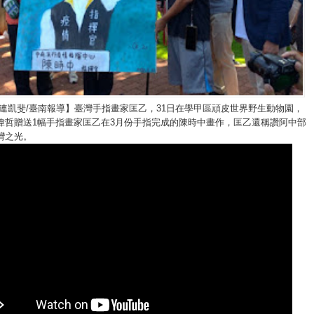
/連凱斐/臺南報導】臺灣手指畫家匡乙，31日在學甲區頑皮世界野生動物園，
偉哲贈送1幅手指畫家匡乙在3月份手指完成的陳時中畫作，匡乙還稱讚阿中部
灣之光。