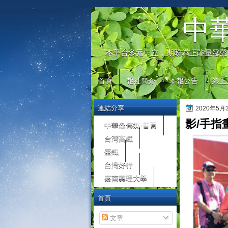
automaty do gier
中
本平台多元中立，期盼為正能量發聲
首頁
報社簡介
本報公告
線上
連結分享
2020年5
影/手指
中華鱻傳媒-首頁
台灣高鐵
臺鐵
台灣好行
嘉南藥理大學
首頁
文章