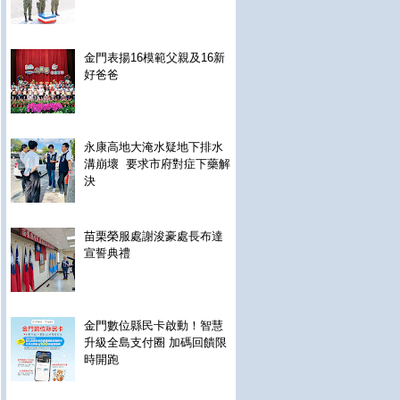
金門表揚16模範父親及16新
好爸爸
永康高地大淹水疑地下排水
溝崩壞 要求市府對症下藥解
決
苗栗榮服處謝浚豪處長布達
宣誓典禮
金門數位縣民卡啟動！智慧
升級全島支付圈 加碼回饋限
時開跑