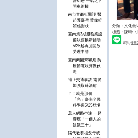
營糾紛 一氣之下
開車衝撞
南市青商挺醫護 醫
起護臺灣 黃偉哲
分類：文化藝
頒感謝狀
標籤：陳時中
臺南第3期服務業設
備汰舊換新補助
#手指畫
5/25起再度開放
受理申請
臺南商圈齊響應 防
疫節電競賽做伙
走
遏止交通事故 南警
加強取締酒駕
ㄚ！就是那個
「光」臺南全民
科學週5/25登場
萬人網路串連 一起
響應「一個人的
飢餓三十」
隔代教養祖父母或