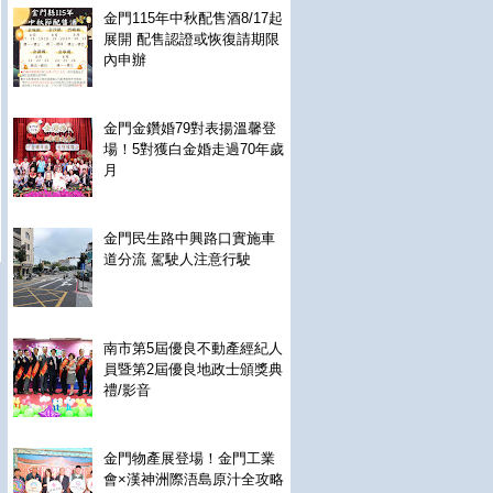
金門115年中秋配售酒8/17起
展開 配售認證或恢復請期限
內申辦
金門金鑽婚79對表揚溫馨登
場！5對獲白金婚走過70年歲
月
金門民生路中興路口實施車
道分流 駕駛人注意行駛
南市第5屆優良不動產經紀人
員暨第2屆優良地政士頒獎典
禮/影音
金門物產展登場！金門工業
會×漢神洲際浯島原汁全攻略