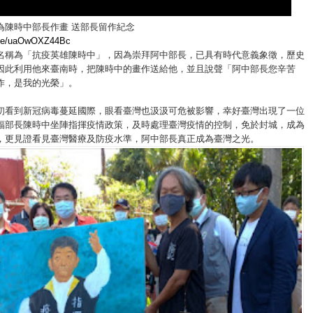
為陳時中部長作畫 送部長留作紀念
u.be/uaOwOXZ44Bc
名稱為「抗疫英雄陳時中」，因為崇拜阿中部長，已具有時代意義象徵，歷史
因此利用他來臺南時，把陳時中的畫作送給他，並且說聲「阿中部長您辛苦
作，是我的光榮」。
初看到新冠病毒蔓延國際，眼看臺灣也汲汲可危被影響，幸好臺灣出現了一位
福部長陳時中坐陣指揮疫情政策，及時處理臺灣疫情的控制，免於封城，成為
，更見證看見臺灣醫療及防疫水準，阿中部長真正成為臺灣之光。