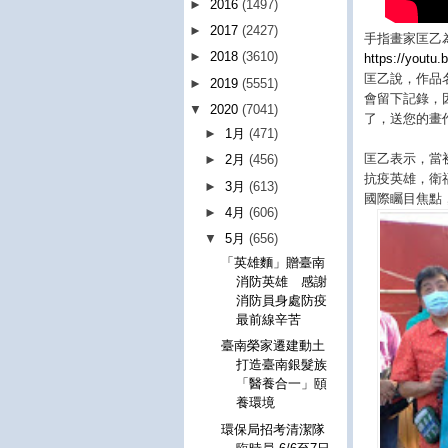
►
2016
(1497)
►
2017
(2427)
手指畫家匡乙
►
2018
(3610)
https://yout
匡乙說，作品
►
2019
(5551)
會留下記錄，
▼
2020
(7041)
了，送您的畫
►
1月
(471)
匡乙表示，當
►
2月
(456)
抗疫英雄，衛
►
3月
(613)
國際矚目焦點
►
4月
(606)
▼
5月
(656)
「英雄麵」贈臺南
消防英雄 感謝
消防員身處防疫
最前線辛苦
臺南榮家遷建動土
打造臺南銀髮族
「醫養合一」頤
養環境
環保局招考清潔隊