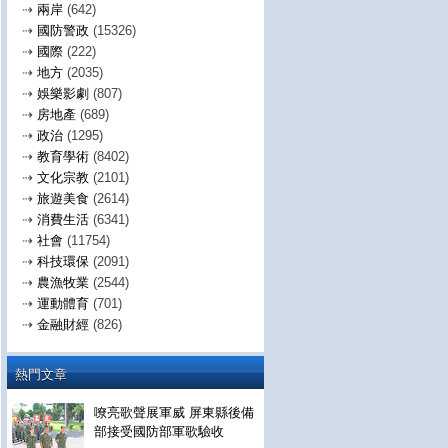
⇢
兩岸
(642)
⇢
國防警政
(15326)
⇢
國際
(222)
⇢
地方
(2035)
⇢
娛樂影劇
(807)
⇢
房地產
(689)
⇢
政治
(1295)
⇢
教育學術
(8402)
⇢
文化宗教
(2101)
⇢
旅遊美食
(2614)
⇢
消費生活
(6341)
⇢
社會
(11754)
⇢
科技環保
(2091)
⇢
農漁牧業
(2544)
⇢
運動體育
(701)
⇢
金融財經
(826)
熱門文章
嘹亮歌聲展軍威 屏東縣後備
部接受國防部軍歌驗收