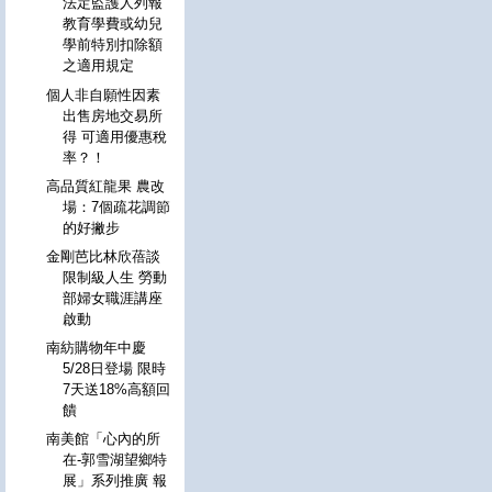
法定監護人列報
教育學費或幼兒
學前特別扣除額
之適用規定
個人非自願性因素
出售房地交易所
得 可適用優惠稅
率？！
高品質紅龍果 農改
場：7個疏花調節
的好撇步
金剛芭比林欣蓓談
限制級人生 勞動
部婦女職涯講座
啟動
南紡購物年中慶
5/28日登場 限時
7天送18%高額回
饋
南美館「心內的所
在-郭雪湖望鄉特
展」系列推廣 報