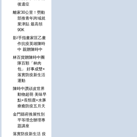
後遺症
離家30公里！勞動
部推青年跨域就
業津貼 最高領
90K
影/手指畫家匡乙畫
作抗疫英雄陳時
中 親贈陳時中
林百貨贈陳時中團
隊百顆「林肉
包」 好事成雙×
落實防疫新生活
運動
陳時中讚頑皮世界
動物超萌 美味早
點×長頸鹿×水豚
療癒防疫五月天
金門縣府推展性別
平等理念辦理專
題講座
落實防疫新生活 疫