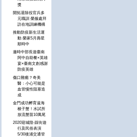
獎
開拓退除役官兵多
元職訓 榮服處拜
訪在地訓練機構
推動防疫新生活運
動 榮家5月壽星
順時中
邀時中部長遊臺南
阿中自助餐×英雄
宴×臺南文創感謝
防疫英雄
傷口難癒？奇美
醫：小心可能是
血管慢性阻塞造
成
金門成功孵育遠海
梭子蟹！水試所
放流蟹苗10萬尾
2020迎城隍-踩街遊
行及民俗表演
5/30後浦交通管