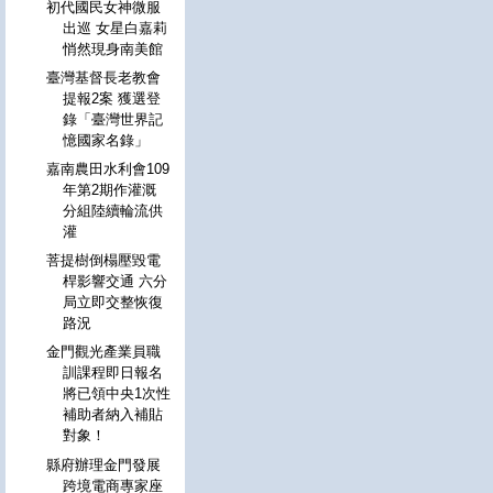
初代國民女神微服
出巡 女星白嘉莉
悄然現身南美館
臺灣基督長老教會
提報2案 獲選登
錄「臺灣世界記
憶國家名錄」
嘉南農田水利會109
年第2期作灌溉
分組陸續輪流供
灌
菩提樹倒榻壓毀電
桿影響交通 六分
局立即交整恢復
路況
金門觀光產業員職
訓課程即日報名
將已領中央1次性
補助者納入補貼
對象！
縣府辦理金門發展
跨境電商專家座