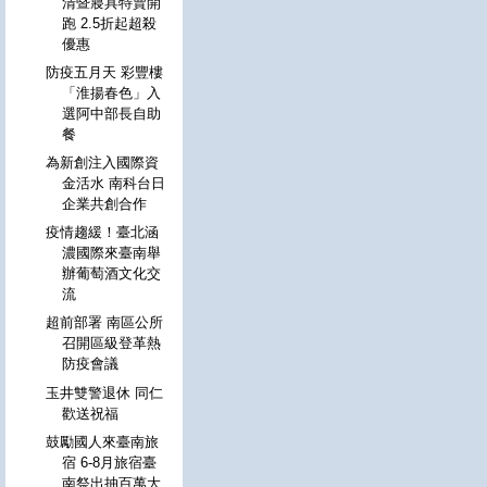
清暨寢具特賣開
跑 2.5折起超殺
優惠
防疫五月天 彩豐樓
「淮揚春色」入
選阿中部長自助
餐
為新創注入國際資
金活水 南科台日
企業共創合作
疫情趨緩！臺北涵
濃國際來臺南舉
辦葡萄酒文化交
流
超前部署 南區公所
召開區級登革熱
防疫會議
玉井雙警退休 同仁
歡送祝福
鼓勵國人來臺南旅
宿 6-8月旅宿臺
南祭出抽百萬大