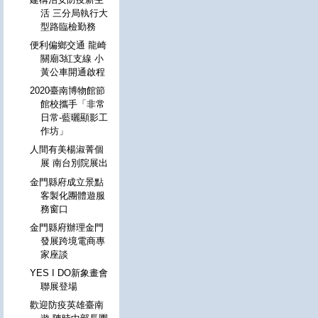
活 三分局執行大
型路臨檢勤務
便利偏鄉交通 龍崎
關廟3紅支線 小
黃公車開通啟程
2020臺南博物館節
館校攜手「非常
日常-藍曬顯影工
作坊」
人間有美楊淑菁個
展 南台別院展出
金門縣府成立景點
客製化團體遊服
務窗口
金門縣府辦理金門
發展跨境電商專
家座談
YES I DO新象畫會
聯展登場
歡迎防疫英雄臺南