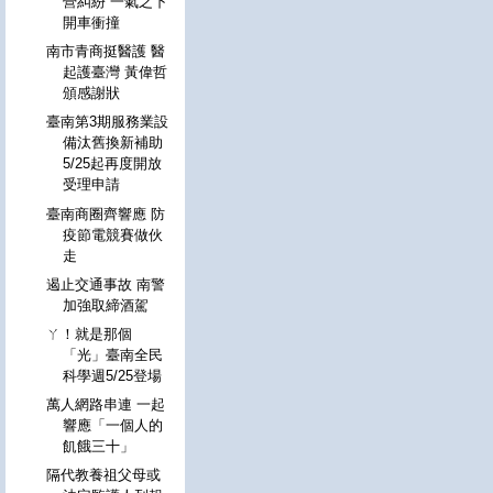
營糾紛 一氣之下
開車衝撞
南市青商挺醫護 醫
起護臺灣 黃偉哲
頒感謝狀
臺南第3期服務業設
備汰舊換新補助
5/25起再度開放
受理申請
臺南商圈齊響應 防
疫節電競賽做伙
走
遏止交通事故 南警
加強取締酒駕
ㄚ！就是那個
「光」臺南全民
科學週5/25登場
萬人網路串連 一起
響應「一個人的
飢餓三十」
隔代教養祖父母或