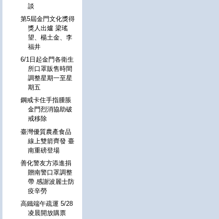
談
第5屆金門文化獎得
獎人出爐 梁瑤
望、楊土金、李
福井
6/1日起金門各衛生
所口罩販售時間
調整星期一至星
期五
鋼戒卡住手指腫脹
金門烈消協助破
戒移除
臺灣優質農產食品
線上雙箭齊發 臺
南重磅登場
善化警友方添進捐
贈南警口罩調整
帶 感謝波麗士防
疫辛勞
高鐵端午疏運 5/28
凌晨開放購票