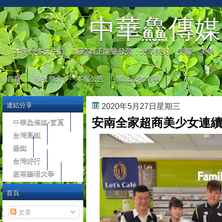
automaty do gier
中華鱻傳媒
本平台多元中立，期盼為正能量發聲，分享美好、美麗、美學，
首頁
報社簡介
本報公告
線上記者名單
連結分享
2020年5月27日星期三
安南全家超商美少女連續
中華鱻傳媒-首頁
台灣高鐵
臺鐵
台灣好行
嘉南藥理大學
首頁
文章