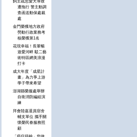
飼主疏忽愛犬導致
遭拖行 警主動調
查函送動保處裁
處
金門榮獲地方政府
勞動行政業務考
核榮獲第1名
花現幸福！長輩暢
遊愛河畔 駁二藝
術特區網美浪漫
打卡
成大年度「成星計
畫」為力爭上游
學子帶來希望
澎湖縣榮服處舉辦
自衛消防編組演
練
拜會陸嘉退員宿舍
輔支單位 攜手關
懷榮民眷服務照
顧
「癌症篩檢」您做