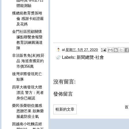
臨時員 6/6至7日
體能測驗
獲總統教育獎孫翊
倫 感謝卡給證嚴
及花媽
金門社區照顧關懷
據點聯繫會報暨
教育訓練圓滿達
陣
at
星期三, 5月 27, 2020
非法販售免(未)稅菸
Labels:
新聞總覽-社會
品 海巡查獲菸約
市價356萬
後灣岸際發現死亡
鯨豚
沒有留言:
四草大橋發現大體
漂流 警方：死者
發佈留言
身份已確認
榮民張榮朝伉儷感
首
較新的文章
恩贈芒果 鼓舞榮
服處防疫士氣
因越南小吃麵店經