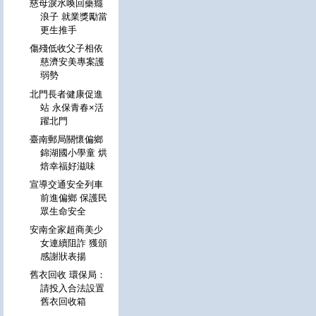
慈母淚水喚回藥癮
浪子 就業獎勵當
更生推手
傷殘低收父子相依
慈濟安美專案護
弱勢
北門長者健康促進
站 永保青春×活
躍北門
臺南郵局關懷偏鄉
錦湖國小學童 烘
焙幸福好滋味
宣導交通安全列車
前進偏鄉 保護民
眾生命安全
安南全家超商美少
女連續阻詐 獲頒
感謝狀表揚
舊衣回收 環保局：
請投入合法設置
舊衣回收箱