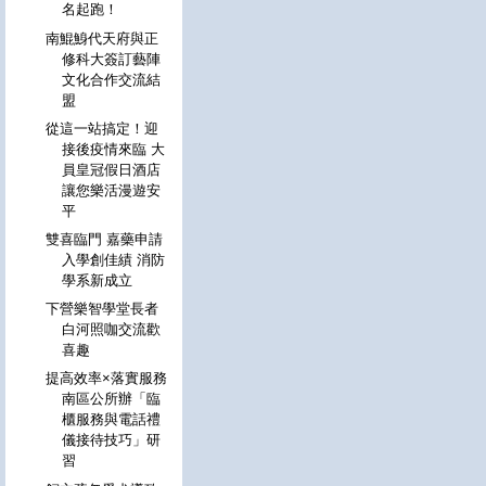
名起跑！
南鯤鯓代天府與正
修科大簽訂藝陣
文化合作交流結
盟
從這一站搞定！迎
接後疫情來臨 大
員皇冠假日酒店
讓您樂活漫遊安
平
雙喜臨門 嘉藥申請
入學創佳績 消防
學系新成立
下營樂智學堂長者
白河照咖交流歡
喜趣
提高效率×落實服務
南區公所辦「臨
櫃服務與電話禮
儀接待技巧」研
習