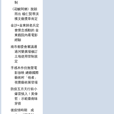
制
《花帔阿獺》脫穎
而出 楊仁賢導演
獲文藝獎章肯定
金沙×金東師老兵定
會懷念感動的 金
東戲院內看電影
經驗
南市都委會審議通
過河樂廣場修訂
土地使用管制規
定
手感木作仿無聲電
影放映 總爺國際
藝術村「他者」
視覺藝術展登場
防疫五月天行前小
爆雷慎入！黃偉
哲：示範臺南味
穿搭
後疫情時期 成