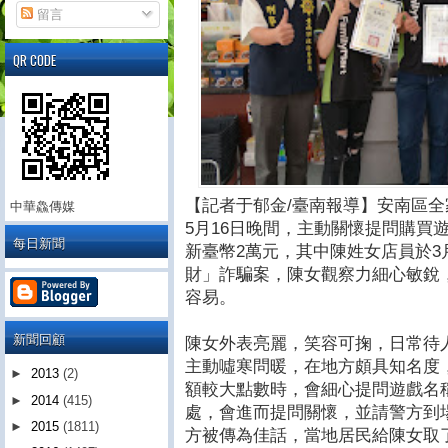
留言
QR CODE
【記者于郁金/臺南報導】安南區
中華鱻傳媒
5月16日晚間，主動關懷提問購買
每日新聞
新臺幣2萬元，其中陳姓女店員於3
財」詐騙案，陳女觀察力細心敏銳
容易。
新聞回顧
陳女外表亮麗，笑容可掬，日常待
主動噓寒問暖，在地方頗具知名度
►
2013
(2)
額較大點數時，會細心提問遊戲名
►
2014
(415)
處，會進而提問關懷，並請警方到
►
2015
(1811)
方被傳為佳話，當地居民給陳女取