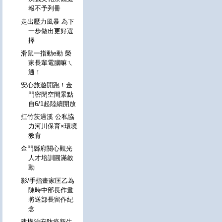
報不予列冊
走出壓力風暴 為下
一步做出更好選
擇
滑鼠一指動e動 榮
家長輩電腦嘛ㄟ
通！
安心旅遊開跑！金
門密閉空間景點
自6/1起陸續開放
扛竹茨過溪 公私協
力河川保育×環境
教育
金門縣府關心觀光
人才培訓圓滿啟
動
影/手指畫家匡乙為
陳時中部長作畫
將送部長留作紀
念
建構治安防疫新生