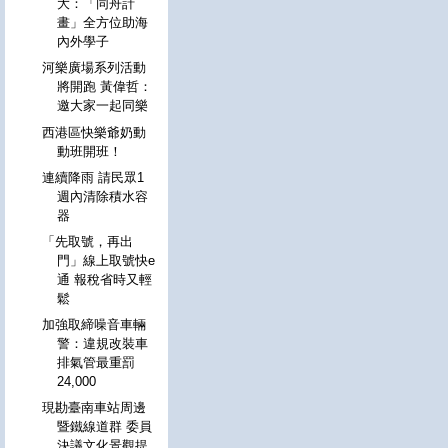
大：「同舟計
畫」全方位助海
內外學子
河樂廣場系列活動
將開跑 黃偉哲：
邀大家一起同樂
西港區快樂爺奶動
動班開班！
連續降雨 請民眾1
週內清除積水容
器
「先取號，再出
門」線上取號快e
通 報稅省時又輕
鬆
加強取締噪音車輛
警：違規改裝車
排氣管最重罰
24,000
現勘臺南車站周邊
暨鐵線道群 委員
決議文化景觀提