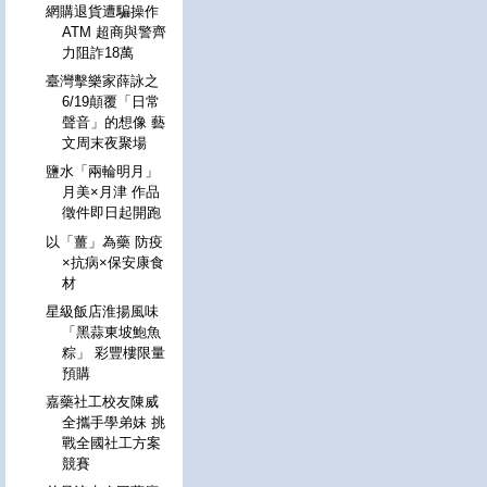
網購退貨遭騙操作
ATM 超商與警齊
力阻詐18萬
臺灣擊樂家薛詠之
6/19顛覆「日常
聲音」的想像 藝
文周末夜聚場
鹽水「兩輪明月」
月美×月津 作品
徵件即日起開跑
以「薑」為藥 防疫
×抗病×保安康食
材
星級飯店淮揚風味
「黑蒜東坡鮑魚
粽」 彩豐樓限量
預購
嘉藥社工校友陳威
全攜手學弟妹 挑
戰全國社工方案
競賽