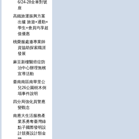
6/24-28全車對號
座
高鐵旅運振興方案
出爐 旅遊×通勤×
學生×會員均享超
值優惠
桃榮服處邀專業師
資協助探索職涯
發展
麻豆新樓醫癌症防
治中心辦理無檳
宣導活動
臺南南區南華里公
兒26公園樹木倒
塌事件說明
四分局強化員警應
變觀念
南應大生活服務產
業系勇奪臺灣綠
點子國際發明設
計競賽設計類金