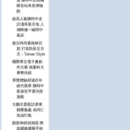
遊 陳時中部長團
隊首站奇美博物
館
超高人氣陳時中走
訪淺草新天地 人
潮蜂擁一睹阿中
風采
復古時尚臺南林百
貨 打造防疫五月
天：Tainan Style
國際華文電子書創
作大賽 南臺科大
勇奪佳績
導覽體驗府城百年
絕代風華 陳時中
夜遊安平運河搭
遊船
大鵬主委慰訪屏東
縣榮服處 為同仁
加油打氣
顏面神經偵測器 降
低腮腺腫瘤手術