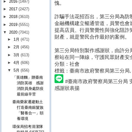
►
2016
(1497)
愧。
►
2017
(2427)
詐騙手法花招百出，第三分局為防
►
2018
(3610)
金融機構建立暢通管道，員警也會
►
2019
(5551)
提高店員、行員警覺性與強化阻詐
▼
2020
(7041)
財產，就是警民合作最好的案例。
►
1月
(471)
►
2月
(456)
第三分局特別製作感謝狀，由許分
►
3月
(613)
察站在同一陣線，守護民眾財產安
►
4月
(606)
分類：社會
標籤：臺南市政府警察局第三分局
,
▼
5月
(656)
「英雄麵」贈臺南
#臺南市政府警察局第三分局 
消防英雄 感謝
感謝狀表揚
消防員身處防疫
最前線辛苦
臺南榮家遷建動土
打造臺南銀髮族
「醫養合一」頤
養環境
環保局招考清潔隊