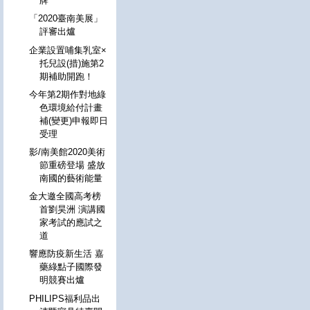
牌
「2020臺南美展」
評審出爐
企業設置哺集乳室×
托兒設(措)施第2
期補助開跑！
今年第2期作對地綠
色環境給付計畫
補(變更)申報即日
受理
影/南美館2020美術
節重磅登場 盛放
南國的藝術能量
金大邀全國高考榜
首劉昊洲 演講國
家考試的應試之
道
響應防疫新生活 嘉
藥綠點子國際發
明競賽出爐
PHILIPS福利品出