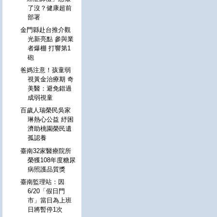
了沒？健康超前
部署
金門縣赴台推介觀
光新亮點 參與業
者爆棚 打響第1
砲
爸媽注意！孩童弱
視黃金治療期 奇
美醫：避免錯過
成弱視童
百歲人瑞榮民吳家
琳熱心公益 紓困
濟助桃園榮民遺
孤認養
臺南32家醫療院所
榮獲108年度糖尿
病照護品質獎
臺南監理站：因
6/20「假日門
市」當日為上班
日將暫停1次