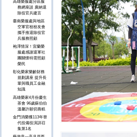
高雄榮服處分區服
務網座談 廣納退
除役官兵建言
臺南榮服處與地區
空軍官校校友會
攜手推退除役官
兵服務照顧
袍澤情深！宜蘭榮
服處感謝退軍社
團關懷特需照顧
榮民
彰化榮家樂齡財務
規劃講座 提升長
輩與職員工金融
知識
高雄榮家4月份慶生
茶會 96歲蘇伯伯
溫馨許願切壽糕
金門消榮獲113年替
代役備役演訓召
集第1名
藝遊意—高月員西