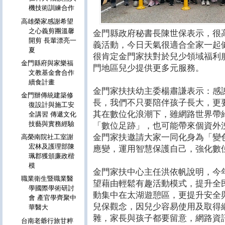
機技術訓練合作
高雄榮家感謝希望
之心義剪團溫馨
金門縣政府秘書長陳世保表示，很
開剪 長輩漂亮一
義活動，今日天氣很適合全家一起
夏
很肯定金門家扶對於兒少領域福利
金門縣府與家樂福
門地區兒少提供更多元服務。
文教基金會合作
續食計畫
金門家扶扶幼主委楊肅謙表示：感
金門辦傳統建築修
長，我們不只要陪伴孩子長大，更
復設計與施工安
其在數位化浪潮下，雖網路世界帶
全講習 傳遞文化
技藝與實務經驗
「數位足跡」，也可能帶來個資外
金門家扶邀請大家一同化身為「變
高榮南院社工室謝
宏林及護理部陳
應變，運用智慧保護自己，強化數
珮郡獲頒廉政楷
模
金門家扶中心主任洪依帆說明，今
職業衛生暨職業醫
望藉由輕鬆有趣活動模式，提升全
學國際學術研討
動集中在太湖遊憩區，更提升安全
會 產官學齊聚中
兒保觀念，因兒少容易使用及取得
華醫大
雜，家長與孩子都要留意，網路資
台南老爺行旅甘粹