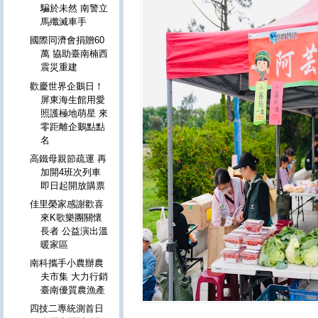
騙於未然 南警立
馬殲滅車手
國際同濟會捐贈60
萬 協助臺南楠西
震災重建
歡慶世界企鵝日！
屏東海生館用愛
照護極地萌星 來
零距離企鵝點點
名
高鐵母親節疏運 再
加開4班次列車
即日起開放購票
佳里榮家感謝歡喜
來K歌樂團關懷
長者 公益演出溫
暖家區
南科攜手小農辦農
夫市集 大力行銷
臺南優質農漁產
四技二專統測首日