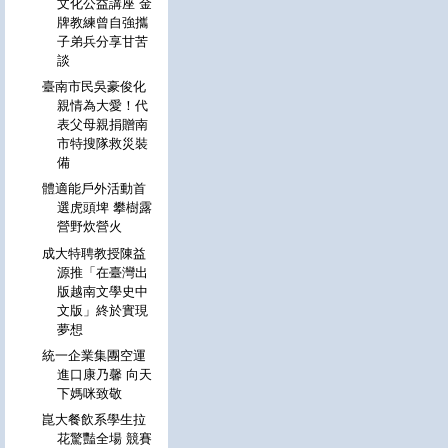
文化公益講座 金
牌教練曾自強攜
子弟兵分享甘苦
談
臺南市民吳豪俊化
親情為大愛！代
表父母親捐贈南
市特搜隊救災裝
備
體適能戶外活動首
選虎頭埤 攀樹露
營野炊營火
成大特聘教授陳益
源推「在臺灣出
版越南文學史中
文版」終於實現
夢想
統一企業集團空運
進口康乃馨 向天
下媽咪致敬
崑大餐飲系學生拉
花驚豔全場 競賽