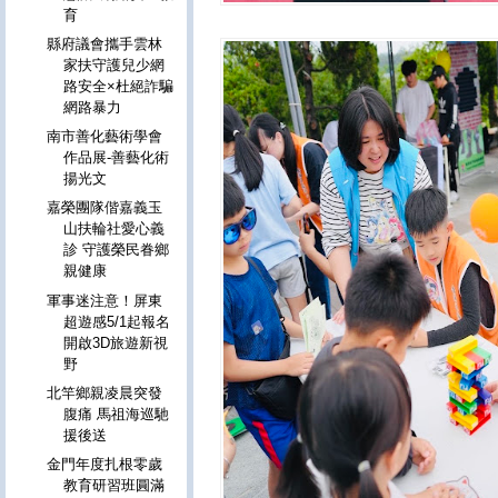
育
縣府議會攜手雲林
家扶守護兒少網
路安全×杜絕詐騙
網路暴力
南市善化藝術學會
作品展-善藝化術
揚光文
嘉榮團隊偕嘉義玉
山扶輪社愛心義
診 守護榮民眷鄉
親健康
軍事迷注意！屏東
超遊感5/1起報名
開啟3D旅遊新視
野
北竿鄉親凌晨突發
腹痛 馬祖海巡馳
援後送
金門年度扎根零歲
教育研習班圓滿