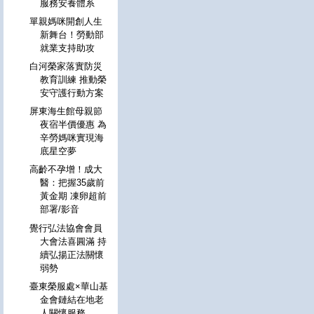
服務安養體系
單親媽咪開創人生
新舞台！勞動部
就業支持助攻
白河榮家落實防災
教育訓練 推動榮
安守護行動方案
屏東海生館母親節
夜宿半價優惠 為
辛勞媽咪實現海
底星空夢
高齡不孕增！成大
醫：把握35歲前
黃金期 凍卵超前
部署/影音
覺行弘法協會會員
大會法喜圓滿 持
續弘揚正法關懷
弱勢
臺東榮服處×華山基
金會鏈結在地老
人關懷服務