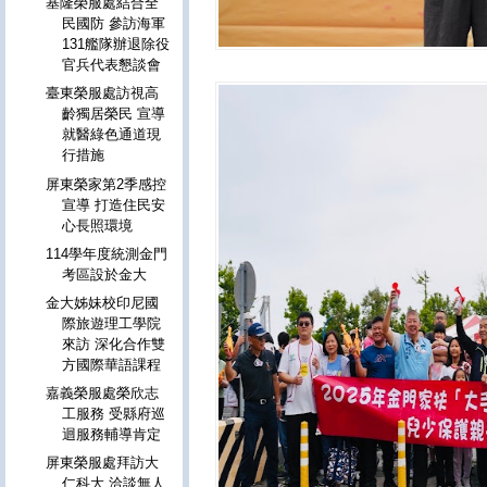
基隆榮服處結合全
民國防 參訪海軍
131艦隊辦退除役
官兵代表懇談會
臺東榮服處訪視高
齡獨居榮民 宣導
就醫綠色通道現
行措施
屏東榮家第2季感控
宣導 打造住民安
心長照環境
114學年度統測金門
考區設於金大
金大姊妹校印尼國
際旅遊理工學院
來訪 深化合作雙
方國際華語課程
嘉義榮服處榮欣志
工服務 受縣府巡
迴服務輔導肯定
屏東榮服處拜訪大
仁科大 洽談無人