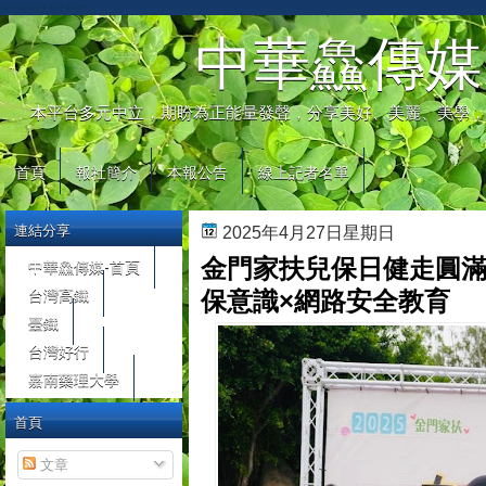
automaty do gier
中華鱻傳媒
本平台多元中立，期盼為正能量發聲，分享美好、美麗、美學，
首頁
報社簡介
本報公告
線上記者名單
連結分享
2025年4月27日星期日
金門家扶兒保日健走圓滿
中華鱻傳媒-首頁
台灣高鐵
保意識×網路安全教育
臺鐵
台灣好行
嘉南藥理大學
首頁
文章