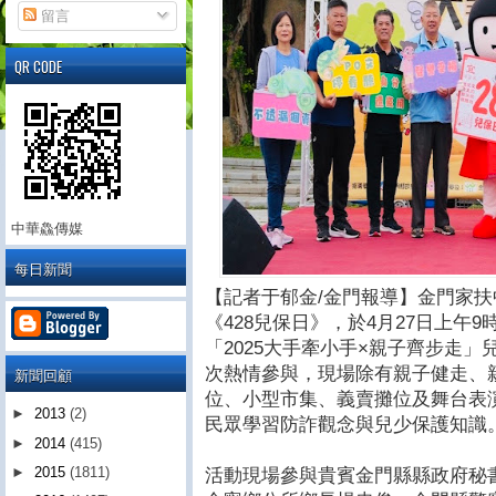
留言
QR CODE
中華鱻傳媒
每日新聞
【記者于郁金/金門報導】金門家
《428兒保日》，於4月27日上午
「2025大手牽小手×親子齊步走」
次熱情參與，現場除有親子健走、
新聞回顧
位、小型市集、義賣攤位及舞台表
►
2013
(2)
民眾學習防詐觀念與兒少保護知識
►
2014
(415)
►
2015
(1811)
活動現場參與貴賓金門縣縣政府秘