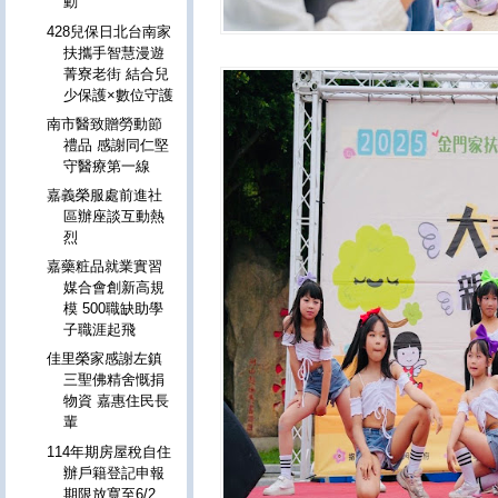
動
428兒保日北台南家
扶攜手智慧漫遊
菁寮老街 結合兒
少保護×數位守護
南市醫致贈勞動節
禮品 感謝同仁堅
守醫療第一線
嘉義榮服處前進社
區辦座談互動熱
烈
嘉藥粧品就業實習
媒合會創新高規
模 500職缺助學
子職涯起飛
佳里榮家感謝左鎮
三聖佛精舍慨捐
物資 嘉惠住民長
輩
114年期房屋稅自住
辦戶籍登記申報
期限放寬至6/2