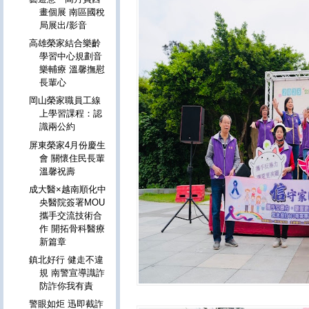
畫個展 南區國稅
局展出/影音
高雄榮家結合樂齡
學習中心規劃音
樂輔療 溫馨撫慰
長輩心
岡山榮家職員工線
上學習課程：認
識兩公約
屏東榮家4月份慶生
會 關懷住民長輩
溫馨祝壽
成大醫×越南順化中
央醫院簽署MOU
攜手交流技術合
作 開拓骨科醫療
新篇章
鎮北好行 健走不違
規 南警宣導識詐
防詐你我有責
警眼如炬 迅即截詐