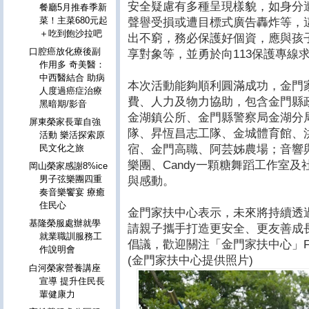
安全疑慮有多種呈現樣貌，如身分
餐廳5月推春季新
菜！主菜680元起
聲譽受損或遭目標式廣告轟炸等，
＋吃到飽沙拉吧
出不窮，務必保護好個資，應與孩
口腔癌放化療後副
享對象等，並勇於向113保護專線
作用多 奇美醫：
中西醫結合 助病
本次活動能夠順利圓滿成功，金門
人度過癌症治療
費、人力及物力協助，包含金門縣
黑暗期/影音
金湖鎮公所、金門縣警察局金湖分
屏東榮家長輩自強
隊、昇恆昌志工隊、金城體育館、
活動 樂活探索原
宿、金門高職、阿芸姊農場；音響
民文化之旅
樂團、Candy一顆糖舞蹈工作室
岡山榮家感謝8%ice
男子弦樂團四重
與感動。
奏音樂饗宴 療癒
住民心
金門家扶中心表示，未來將持續透
基隆榮服處辦就學
請親子攜手打造更安全、更友善成
就業職訓服務工
倡議，歡迎關注「金門家扶中心」
作說明會
(金門家扶中心提供照片)
白河榮家營養講座
宣導 提升住民長
輩健康力