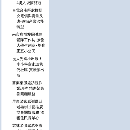
4獎入袋摘雙冠
台電台南區處推批
次電價與需量反
應-鋼鐵產業節能
轉型
南市府辦校園誠信
營隊工作坊 激發
大學生創意×培育
正直小公民
從大光國小出發！
小小學童走讀我
們社區-實踐派出
所
苗栗榮服處訪視作
業講習 精進榮民
眷照顧服務
屏東榮家感謝屏縣
老榕樹才藝推廣
協會關懷服務 溫
暖住民長輩心
雲林榮服處感謝雪