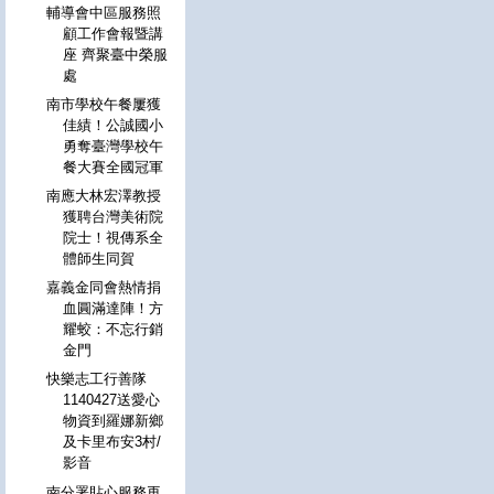
輔導會中區服務照
顧工作會報暨講
座 齊聚臺中榮服
處
南市學校午餐屢獲
佳績！公誠國小
勇奪臺灣學校午
餐大賽全國冠軍
南應大林宏澤教授
獲聘台灣美術院
院士！視傳系全
體師生同賀
嘉義金同會熱情捐
血圓滿達陣！方
耀蛟：不忘行銷
金門
快樂志工行善隊
1140427送愛心
物資到羅娜新鄉
及卡里布安3村/
影音
南分署貼心服務再