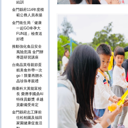
結訓
金門縣府114年度模
範公務人員表揚
金門衛生局「健康
一起GO幸孕大
FUN送」檢查送
好禮
推動強化食品安全
風險意識 金門辦
專題研習講座
台南晶英母親節蛋
糕美食外帶一次
go！限量再贈水
晶珍珠孝親禮
南臺科大黃能富校
長 榮膺李國鼎AI
特殊貢獻獎 卓越
貢獻備受肯定
金門縣府志工隊前
往松柏園及福田
家園健康促進活