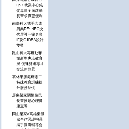
up！就業中心銀
髮專區全面啟動
長輩求職更便利
南臺科大攜手宏遠
興業RE: NEO次
代屏護斗篷勇奪
iF及C-IDEA設計
雙獎
崑山科大再度赴菲
辦新型專班教育
展 促進雙邊專才
交流新願景
雲林榮服處辦志工
特殊教育訓練提
升服務熱忱
屏東榮家關懷住民
長輩推動心理健
康宣導
岡山榮家×高雄榮服
處合作照護袍澤
攜手圓滿輔導會