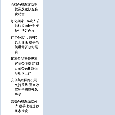
高雄榮服處辦就學
就業及職訓服務
說明會
彰化榮家104歲人瑞
栽植多肉怡情 樂
齡生活好自在
佳里榮家守護住民
員工健康 攜手高
榮辦骨質疏鬆照
護
輔導會嚴德發視導
宜蘭榮服處 訪慰
百歲榮民期許做
好服務工作
安卓美達國際公司
支持國防 臺南敬
軍慰勞國軍部隊
辛勞
嘉義榮服處鏈結慈
濟 攜手改善遺眷
居家環境