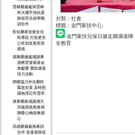
雲林榮服處與雲林
科大攜手強化退
分類：社會
除役官兵就學職
訓合作
標籤：金門家扶中心
,
彰化榮家首創女住
金門家扶兒保日健走圓滿達陣
民專區 打造更安
全教育
心性別友善長照
環境
基隆榮服處感謝勇
源教育發展基金
會獻愛 贊助遺孤
培力活動
岡榮協力外住榮民
緊急安置 及時照
護袍澤日常需求
屏東榮家感謝潮天
宮鳯慈慈善會捐
贈愛心物資揪感
心
高雄榮服處推產訓
合作 促進退除役