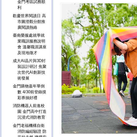
金門考區試務順
利
歡慶世界閱讀日 高
市圖澄觀分館推
廣閱讀熱絡
臺南榮服處就學就
業職訓服務說明
會 溫馨職涯講座
及現地徵才
成大AI晶片與3D封
裝設計研討 焦聚
次世代AI創新技
術發展
金門購物嘉年華倒
數 4/30前登錄摸
彩券抽好禮
消防機器人前進校
園 金門高中打造
沉浸式消防教育
金門老福機構自衛
消防編組驗證 防