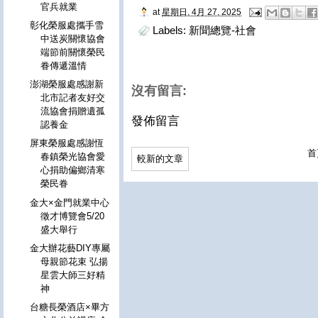
官兵就業
at
星期日, 4月 27, 2025
彰化榮服處攜手雪
Labels:
新聞總覽-社會
中送炭關懷協會
端節前關懷榮民
眷傳遞溫情
澎湖榮服處感謝新
沒有留言:
北市記者友好交
流協會捐贈遺孤
發佈留言
認養金
屏東榮服處感謝恆
首
春鎮榮光協會愛
較新的文章
心捐助偏鄉清寒
榮民眷
金大×金門就業中心
徵才博覽會5/20
盛大舉行
金大辦花藝DIY專屬
母親節花束 弘揚
星雲大師三好精
神
台糖長榮酒店×畢方