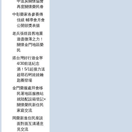
中送炭關懷協會
再度關懷榮民眷
中彰榮家各參賽傳
佳績 輔導會月會
公開頒獎表揚
老兵張煜昌舊地重
遊盡微薄之力！
關懷金門地區榮
民
搭台灣好行遊金寧
4/30前送紀念
酒！5/1起接力送
超萌石蚵娃娃鑰
匙圈登場
金門榮服處拜會移
民署地區服務站
就陸配設籍登記×
關懷榮民新住民
家庭交流
岡榮新進住民座談
面對面互溝通意
見交流