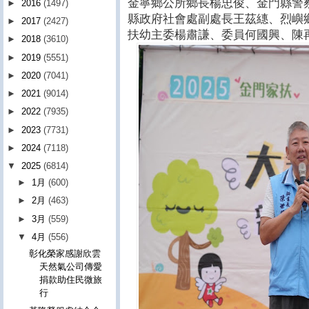
金寧鄉公所鄉長楊忠俊、金門縣警
►
2016
(1497)
縣政府社會處副處長王茲繐、烈嶼
►
2017
(2427)
扶幼主委楊肅謙、委員何國興、陳
►
2018
(3610)
►
2019
(5551)
►
2020
(7041)
►
2021
(9014)
►
2022
(7935)
►
2023
(7731)
►
2024
(7118)
▼
2025
(6814)
►
1月
(600)
►
2月
(463)
►
3月
(559)
▼
4月
(556)
彰化榮家感謝欣雲
天然氣公司傳愛
捐款助住民微旅
行