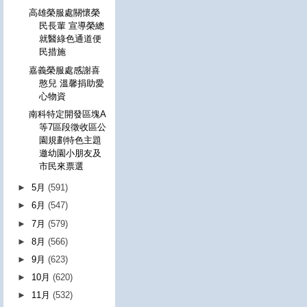
高雄榮服處關懷榮
民長輩 宣導榮總
就醫綠色通道便
民措施
嘉義榮服處感謝喜
憨兒 溫馨捐助愛
心物資
南科特定開發區塊A
等7區段徵收區公
園規劃特色主題
邀幼園小朋友及
市民來票選
►
5月
(591)
►
6月
(547)
►
7月
(579)
►
8月
(566)
►
9月
(623)
►
10月
(620)
►
11月
(532)