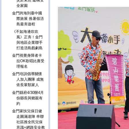
災於未然 建構安
全家園
金門跨海到臺中國
際旅展 推暑假浯
島最夯遊程
《不如海邊吹吹
風》正夯！金門
與地區企業聯手
打造浯島戲劇島
金門視覺身障者卡
拉OK歌唱比賽受
理報名
金門培訓倡導關懷
人加入團隊 成無
依長輩類家人
金門縣府4/30辦4月
份縣長與鄉親有
約
金門家扶兒保日健
走圓滿達陣 串聯
社區推全民兒保
意識×網路安全教