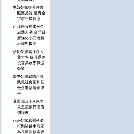
中彰榮家提升住民
照護品質 落實金
字塔三級醫療
迎51長假福建來金
旅遊人潮 金門縣
府強化小三通航
班應對機制
彰化榮服處拜會大
葉大學 提升退除
役官兵就學職涯
管道
臺中榮服處結合喜
憨兒社會福利基
金會造福清寒學
子
温嘉儀出任台南大
員皇冠假日酒店
總經理
花蓮榮家感謝慈濟
行動浴佛車蒞家
為長輩祈福送愛