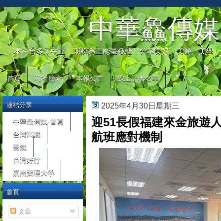
automaty do gier
中華鱻傳媒
本平台多元中立，期盼為正能量發聲，分享美好、美麗、美學，
首頁
報社簡介
本報公告
線上記者名單
連結分享
2025年4月30日星期三
迎51長假福建來金旅遊
中華鱻傳媒-首頁
台灣高鐵
航班應對機制
臺鐵
台灣好行
嘉南藥理大學
首頁
文章