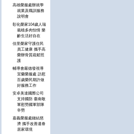
高雄榮服處辦就學
就業及職訓服務
說明會
彰化榮家104歲人瑞
栽植多肉怡情 樂
齡生活好自在
佳里榮家守護住民
員工健康 攜手高
榮辦骨質疏鬆照
護
輔導會嚴德發視導
宜蘭榮服處 訪慰
百歲榮民期許做
好服務工作
安卓美達國際公司
支持國防 臺南敬
軍慰勞國軍部隊
辛勞
嘉義榮服處鏈結慈
濟 攜手改善遺眷
居家環境