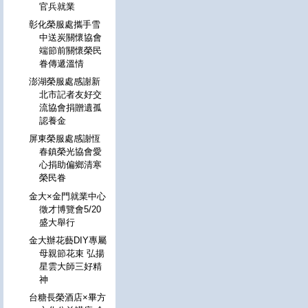
官兵就業
彰化榮服處攜手雪
中送炭關懷協會
端節前關懷榮民
眷傳遞溫情
澎湖榮服處感謝新
北市記者友好交
流協會捐贈遺孤
認養金
屏東榮服處感謝恆
春鎮榮光協會愛
心捐助偏鄉清寒
榮民眷
金大×金門就業中心
徵才博覽會5/20
盛大舉行
金大辦花藝DIY專屬
母親節花束 弘揚
星雲大師三好精
神
台糖長榮酒店×畢方