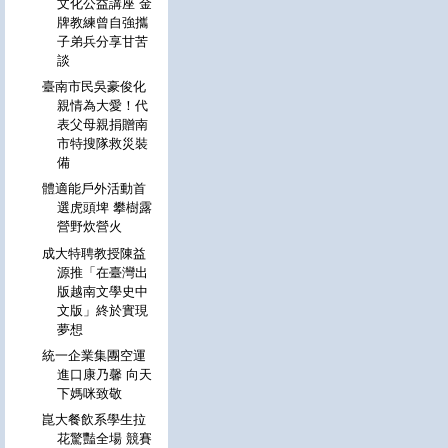
文化公益講座 金
牌教練曾自強攜
子弟兵分享甘苦
談
臺南市民吳豪俊化
親情為大愛！代
表父母親捐贈南
市特搜隊救災裝
備
體適能戶外活動首
選虎頭埤 攀樹露
營野炊營火
成大特聘教授陳益
源推「在臺灣出
版越南文學史中
文版」終於實現
夢想
統一企業集團空運
進口康乃馨 向天
下媽咪致敬
崑大餐飲系學生拉
花驚豔全場 競賽