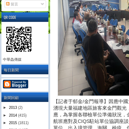
留言
QR CODE
中華鱻傳媒
每日新聞
新聞回顧
【記者于郁金/金門報導】因應中
湧現大量福建地區旅客來金門觀光
►
2013
(2)
應，為掌握各聯檢單位準備狀況，金
►
2014
(415)
航班應對及CIQS駐站單位協調座
►
2015
(1811)
單位、出入境管理、海關、檢疫、保