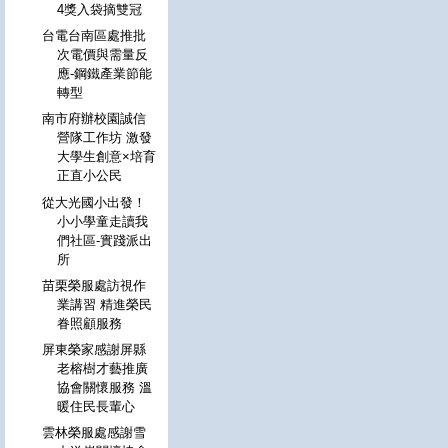
4獎入袋摘雙冠
台電台南區處推批
次電價與需量反
應-鋼鐵產業節能
轉型
南市府辦校園誠信
營隊工作坊 激發
大學生創意×培育
正直小公民
從大光國小出發！
小小學童走讀我
們社區-實踐派出
所
苗栗榮服處訪視作
業講習 精進榮民
眷照顧服務
屏東榮家感謝屏縣
老榕樹才藝推廣
協會關懷服務 溫
暖住民長輩心
雲林榮服處感謝雪