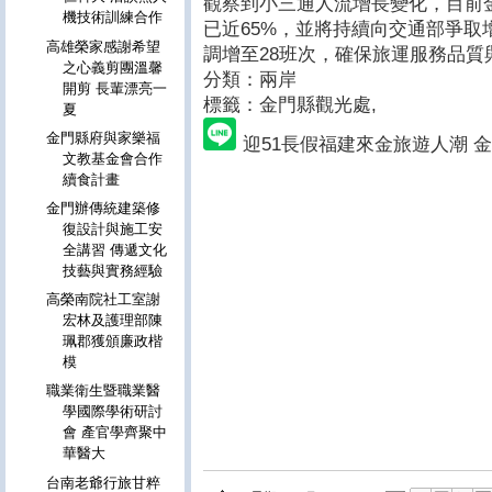
觀察到小三通人流增長變化，目前
機技術訓練合作
已近65%，並將持續向交通部爭取
高雄榮家感謝希望
調增至28班次，確保旅運服務品質
之心義剪團溫馨
分類：兩岸
開剪 長輩漂亮一
標籤：金門縣觀光處
,
夏
金門縣府與家樂福
迎51長假福建來金旅遊人潮 
文教基金會合作
續食計畫
金門辦傳統建築修
復設計與施工安
全講習 傳遞文化
技藝與實務經驗
高榮南院社工室謝
宏林及護理部陳
珮郡獲頒廉政楷
模
職業衛生暨職業醫
學國際學術研討
會 產官學齊聚中
華醫大
台南老爺行旅甘粹