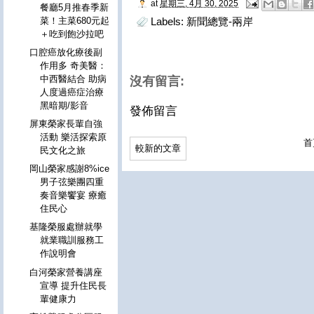
at
星期三, 4月 30, 2025
餐廳5月推春季新
菜！主菜680元起
Labels:
新聞總覽-兩岸
＋吃到飽沙拉吧
口腔癌放化療後副
作用多 奇美醫：
中西醫結合 助病
沒有留言:
人度過癌症治療
黑暗期/影音
發佈留言
屏東榮家長輩自強
活動 樂活探索原
首
較新的文章
民文化之旅
岡山榮家感謝8%ice
男子弦樂團四重
奏音樂饗宴 療癒
住民心
基隆榮服處辦就學
就業職訓服務工
作說明會
白河榮家營養講座
宣導 提升住民長
輩健康力