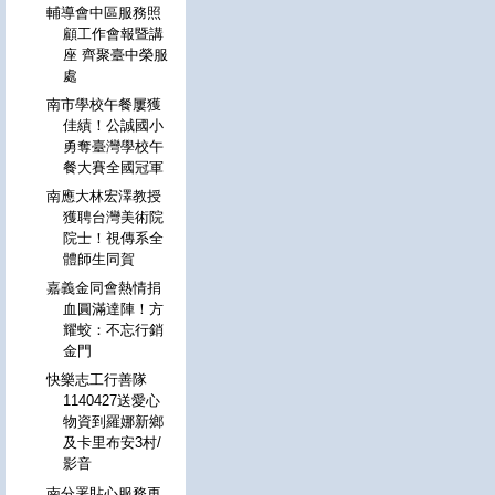
輔導會中區服務照
顧工作會報暨講
座 齊聚臺中榮服
處
南市學校午餐屢獲
佳績！公誠國小
勇奪臺灣學校午
餐大賽全國冠軍
南應大林宏澤教授
獲聘台灣美術院
院士！視傳系全
體師生同賀
嘉義金同會熱情捐
血圓滿達陣！方
耀蛟：不忘行銷
金門
快樂志工行善隊
1140427送愛心
物資到羅娜新鄉
及卡里布安3村/
影音
南分署貼心服務再