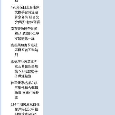
動
428兒保日北台南家
扶攜手智慧漫遊
菁寮老街 結合兒
少保護×數位守護
南市醫致贈勞動節
禮品 感謝同仁堅
守醫療第一線
嘉義榮服處前進社
區辦座談互動熱
烈
嘉藥粧品就業實習
媒合會創新高規
模 500職缺助學
子職涯起飛
佳里榮家感謝左鎮
三聖佛精舍慨捐
物資 嘉惠住民長
輩
114年期房屋稅自住
辦戶籍登記申報
期限放寬至6/2