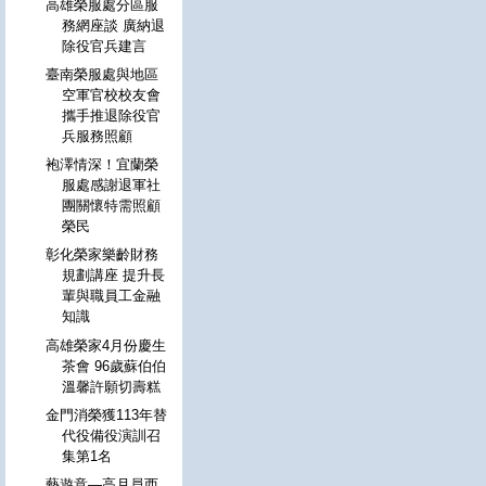
高雄榮服處分區服
務網座談 廣納退
除役官兵建言
臺南榮服處與地區
空軍官校校友會
攜手推退除役官
兵服務照顧
袍澤情深！宜蘭榮
服處感謝退軍社
團關懷特需照顧
榮民
彰化榮家樂齡財務
規劃講座 提升長
輩與職員工金融
知識
高雄榮家4月份慶生
茶會 96歲蘇伯伯
溫馨許願切壽糕
金門消榮獲113年替
代役備役演訓召
集第1名
藝遊意—高月員西