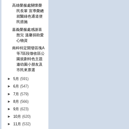
高雄榮服處關懷榮
民長輩 宣導榮總
就醫綠色通道便
民措施
嘉義榮服處感謝喜
憨兒 溫馨捐助愛
心物資
南科特定開發區塊A
等7區段徵收區公
園規劃特色主題
邀幼園小朋友及
市民來票選
►
5月
(591)
►
6月
(547)
►
7月
(579)
►
8月
(566)
►
9月
(623)
►
10月
(620)
►
11月
(532)