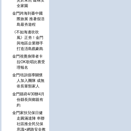
災於未然 建構安
全家園
金門跨海到臺中國
際旅展 推暑假浯
島最夯遊程
《不如海邊吹吹
風》正夯！金門
與地區企業聯手
打造浯島戲劇島
金門視覺身障者卡
拉OK歌唱比賽受
理報名
金門培訓倡導關懷
人加入團隊 成無
依長輩類家人
金門縣府4/30辦4月
份縣長與鄉親有
約
金門家扶兒保日健
走圓滿達陣 串聯
社區推全民兒保
意識×網路安全教