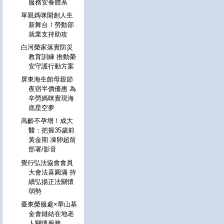
服務安養體系
單親媽咪開創人生
新舞台！勞動部
就業支持助攻
白河榮家落實防災
教育訓練 推動榮
安守護行動方案
屏東海生館母親節
夜宿半價優惠 為
辛勞媽咪實現海
底星空夢
高齡不孕增！成大
醫：把握35歲前
黃金期 凍卵超前
部署/影音
覺行弘法協會會員
大會法喜圓滿 持
續弘揚正法關懷
弱勢
臺東榮服處×華山基
金會鏈結在地老
人關懷服務