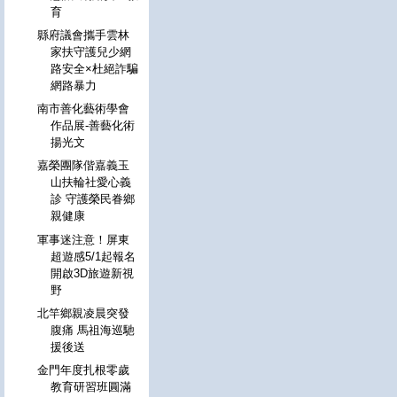
育
縣府議會攜手雲林
家扶守護兒少網
路安全×杜絕詐騙
網路暴力
南市善化藝術學會
作品展-善藝化術
揚光文
嘉榮團隊偕嘉義玉
山扶輪社愛心義
診 守護榮民眷鄉
親健康
軍事迷注意！屏東
超遊感5/1起報名
開啟3D旅遊新視
野
北竿鄉親凌晨突發
腹痛 馬祖海巡馳
援後送
金門年度扎根零歲
教育研習班圓滿