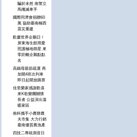
騙於未然 南警立
馬殲滅車手
國際同濟會捐贈60
萬 協助臺南楠西
震災重建
歡慶世界企鵝日！
屏東海生館用愛
照護極地萌星 來
零距離企鵝點點
名
高鐵母親節疏運 再
加開4班次列車
即日起開放購票
佳里榮家感謝歡喜
來K歌樂團關懷
長者 公益演出溫
暖家區
南科攜手小農辦農
夫市集 大力行銷
臺南優質農漁產
四技二專統測首日