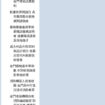
金門考區試務順
利
歡慶世界閱讀日 高
市圖澄觀分館推
廣閱讀熱絡
臺南榮服處就學就
業職訓服務說明
會 溫馨職涯講座
及現地徵才
成大AI晶片與3D封
裝設計研討 焦聚
次世代AI創新技
術發展
金門購物嘉年華倒
數 4/30前登錄摸
彩券抽好禮
消防機器人前進校
園 金門高中打造
沉浸式消防教育
金門老福機構自衛
消防編組驗證 防