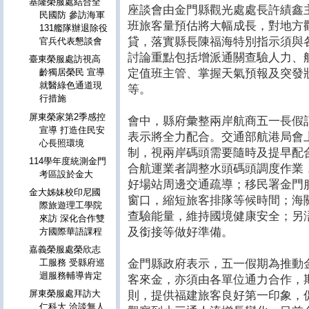
基隆榮服處結合全
座談會由金門縣觀光處處長許績鑫
民國防 參訪海軍
班旅客量預估將大幅成長，對地方
131艦隊辦退除役
貸，落實縣長陳福海特別指示須與
官兵代表懇談會
討論重點包括增派通關查驗人力、
臺東榮服處訪視高
定值班主管、掌握天氣預報及突發
齡獨居榮民 宣導
就醫綠色通道現
等。
行措施
屏東榮家第2季感控
會中，縣府彙整兩岸航商五一長假
宣導 打造住民安
表示將全力配合。交通部航港局會
心長照環境
制，視兩岸碼頭需要隨時及提早配
114學年度統測金門
合航運業者調整水頭碼頭調度作業
考區設於金大
好場站周邊交通疏導；移民署金門
金大姊妹校印尼國
窗口，縮短旅客排隊等候時間；海
際旅遊理工學院
查驗能量，維持國境健康安全；另
來訪 深化合作雙
及銜接等做好準備。
方國際華語課程
嘉義榮服處榮欣志
金門縣政府表示，五一假期為推動
工服務 受縣府巡
迴服務輔導肯定
客來金，亦須由各單位通力合作，
屏東榮服處拜訪大
則，提供福建旅客良好第一印象，
仁科大 洽談無人