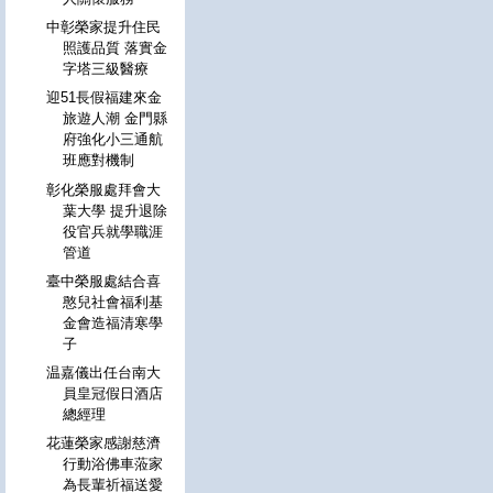
中彰榮家提升住民
照護品質 落實金
字塔三級醫療
迎51長假福建來金
旅遊人潮 金門縣
府強化小三通航
班應對機制
彰化榮服處拜會大
葉大學 提升退除
役官兵就學職涯
管道
臺中榮服處結合喜
憨兒社會福利基
金會造福清寒學
子
温嘉儀出任台南大
員皇冠假日酒店
總經理
花蓮榮家感謝慈濟
行動浴佛車蒞家
為長輩祈福送愛