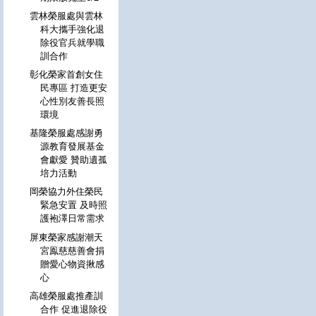
雲林榮服處與雲林
科大攜手強化退
除役官兵就學職
訓合作
彰化榮家首創女住
民專區 打造更安
心性別友善長照
環境
基隆榮服處感謝勇
源教育發展基金
會獻愛 贊助遺孤
培力活動
岡榮協力外住榮民
緊急安置 及時照
護袍澤日常需求
屏東榮家感謝潮天
宮鳯慈慈善會捐
贈愛心物資揪感
心
高雄榮服處推產訓
合作 促進退除役