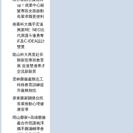
up！就業中心銀
髮專區全面啟動
長輩求職更便利
南臺科大攜手宏遠
興業RE: NEO次
代屏護斗篷勇奪
iF及C-IDEA設計
雙獎
崑山科大再度赴菲
辦新型專班教育
展 促進雙邊專才
交流新願景
雲林榮服處辦志工
特殊教育訓練提
升服務熱忱
屏東榮家關懷住民
長輩推動心理健
康宣導
岡山榮家×高雄榮服
處合作照護袍澤
攜手圓滿輔導會