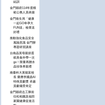
結訓
金門縣府114年度模
範公務人員表揚
金門衛生局「健康
一起GO幸孕大
FUN送」檢查送
好禮
推動強化食品安全
風險意識 金門辦
專題研習講座
台南晶英母親節蛋
糕美食外帶一次
go！限量再贈水
晶珍珠孝親禮
南臺科大黃能富校
長 榮膺李國鼎AI
特殊貢獻獎 卓越
貢獻備受肯定
金門縣府志工隊前
往松柏園及福田
家園健康促進活