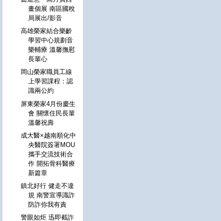
畫個展 南區國稅
局展出/影音
高雄榮家結合樂齡
學習中心規劃音
樂輔療 溫馨撫慰
長輩心
岡山榮家職員工線
上學習課程：認
識兩公約
屏東榮家4月份慶生
會 關懷住民長輩
溫馨祝壽
成大醫×越南順化中
央醫院簽署MOU
攜手交流技術合
作 開拓骨科醫療
新篇章
鎮北好行 健走不違
規 南警宣導識詐
防詐你我有責
警眼如炬 迅即截詐