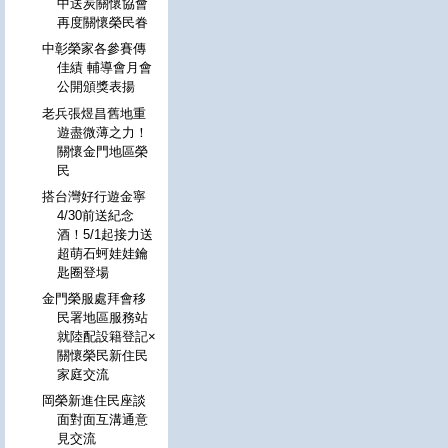
中送炭關懷協會
再度關懷榮民眷
中彰榮家各參賽傳
佳績 輔導會月會
公開頒獎表揚
老兵張煜昌舊地重
遊盡微薄之力！
關懷金門地區榮
民
搭台灣好行遊金寧
4/30前送紀念
酒！5/1起接力送
超萌石蚵娃娃鑰
匙圈登場
金門榮服處拜會移
民署地區服務站
就陸配設籍登記×
關懷榮民新住民
家庭交流
岡榮新進住民座談
面對面互溝通意
見交流