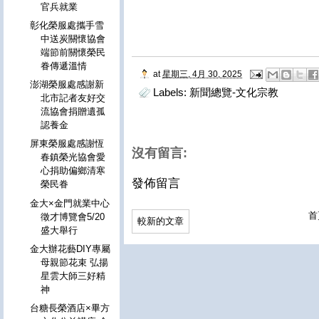
官兵就業
彰化榮服處攜手雪
中送炭關懷協會
端節前關懷榮民
眷傳遞溫情
at
星期三, 4月 30, 2025
澎湖榮服處感謝新
Labels:
新聞總覽-文化宗教
北市記者友好交
流協會捐贈遺孤
認養金
屏東榮服處感謝恆
沒有留言:
春鎮榮光協會愛
心捐助偏鄉清寒
發佈留言
榮民眷
金大×金門就業中心
首
徵才博覽會5/20
較新的文章
盛大舉行
金大辦花藝DIY專屬
母親節花束 弘揚
星雲大師三好精
神
台糖長榮酒店×畢方