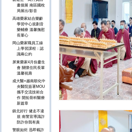
畫個展 南區國稅
局展出/影音
高雄榮家結合樂齡
學習中心規劃音
樂輔療 溫馨撫慰
長輩心
岡山榮家職員工線
上學習課程：認
識兩公約
屏東榮家4月份慶生
會 關懷住民長輩
溫馨祝壽
成大醫×越南順化中
央醫院簽署MOU
攜手交流技術合
作 開拓骨科醫療
新篇章
鎮北好行 健走不違
規 南警宣導識詐
防詐你我有責
警眼如炬 迅即截詐