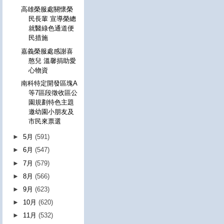
高雄榮服處關懷榮
民長輩 宣導榮總
就醫綠色通道便
民措施
嘉義榮服處感謝喜
憨兒 溫馨捐助愛
心物資
南科特定開發區塊A
等7區段徵收區公
園規劃特色主題
邀幼園小朋友及
市民來票選
►
5月
(591)
►
6月
(547)
►
7月
(579)
►
8月
(566)
►
9月
(623)
►
10月
(620)
►
11月
(532)