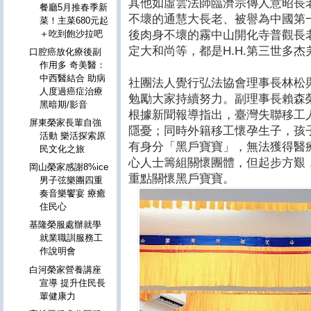
其他如虛雲法師臨濟宗傳人意昭長
餐廳5月推春季新
不壞的通慧大長老、被譽為中國第
菜！主菜680元起
後肉身不壞的霧中山開化寺普觀長
＋吃到飽沙拉吧
定大和尚等，都是H.H.第三世多杰
口腔癌放化療後副
作用多 奇美醫：
中西醫結合 助病
社團法人覺行弘法協會理事長林松
人度過癌症治療
勉勵大家持續努力。副理事長賴森
黑暗期/影音
根據新聞報導指出，臺灣失聯移工人
屏東榮家長輩自強
隱憂；同時外籍移工懷孕生子，孩
活動 樂活探索原
有身分「黑戶寶寶」，無法獲得醫
民文化之旅
心人士籌組關懷團體，但起步方艱
岡山榮家感謝8%ice
重點關懷黑戶寶寶。
男子弦樂團四重
奏音樂饗宴 療癒
住民心
基隆榮服處辦就學
就業職訓服務工
作說明會
白河榮家營養講座
宣導 提升住民長
輩健康力