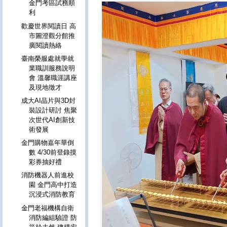
金門考區試務順
利
歡慶世界閱讀日 高
市圖澄觀分館推
廣閱讀熱絡
臺南榮服處就學就
業職訓服務說明
會 溫馨職涯講座
及現地徵才
成大AI晶片與3D封
裝設計研討 焦聚
次世代AI創新技
術發展
金門購物嘉年華倒
數 4/30前登錄摸
彩券抽好禮
消防機器人前進校
園 金門高中打造
沉浸式消防教育
金門老福機構自衛
消防編組驗證 防