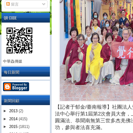
留言
QR CODE
中華鱻傳媒
每日新聞
新聞回顧
【記者于郁金/臺南報導】社團法人
►
2013
(2)
法中心舉行第1屆第2次會員大會
►
2014
(415)
圓滿法、恭聞南無第三世多杰羌佛
►
2015
(1811)
功，參與者法喜充滿。