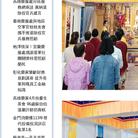
高雄榮服處分區服
務網座談 廣納退
除役官兵建言
臺南榮服處與地區
空軍官校校友會
攜手推退除役官
兵服務照顧
袍澤情深！宜蘭榮
服處感謝退軍社
團關懷特需照顧
榮民
彰化榮家樂齡財務
規劃講座 提升長
輩與職員工金融
知識
高雄榮家4月份慶生
茶會 96歲蘇伯伯
溫馨許願切壽糕
金門消榮獲113年替
代役備役演訓召
集第1名
藝遊意—高月員西