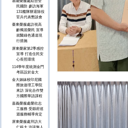
基隆榮服處結合全
民國防 參訪海軍
131艦隊辦退除役
官兵代表懇談會
臺東榮服處訪視高
齡獨居榮民 宣導
就醫綠色通道現
行措施
屏東榮家第2季感控
宣導 打造住民安
心長照環境
114學年度統測金門
考區設於金大
金大姊妹校印尼國
際旅遊理工學院
來訪 深化合作雙
方國際華語課程
嘉義榮服處榮欣志
工服務 受縣府巡
迴服務輔導肯定
屏東榮服處拜訪大
仁科大 洽談無人