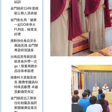
結訓
金門縣府114年度模
範公務人員表揚
金門衛生局「健康
一起GO幸孕大
FUN送」檢查送
好禮
推動強化食品安全
風險意識 金門辦
專題研習講座
台南晶英母親節蛋
糕美食外帶一次
go！限量再贈水
晶珍珠孝親禮
南臺科大黃能富校
長 榮膺李國鼎AI
特殊貢獻獎 卓越
貢獻備受肯定
金門縣府志工隊前
往松柏園及福田
家園健康促進活