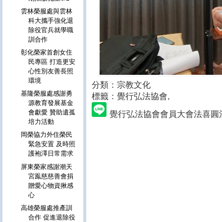
雲林榮服處與雲林
科大攜手強化退
除役官兵就學職
訓合作
彰化榮家首創女住
民專區 打造更安
心性別友善長照
環境
分類：宗教文化
基隆榮服處感謝勇
標籤：
覺行弘法協會,
源教育發展基金
會獻愛 贊助遺孤
覺行弘法協會會員大會法喜圓
培力活動
岡榮協力外住榮民
緊急安置 及時照
護袍澤日常需求
屏東榮家感謝潮天
宮鳯慈慈善會捐
贈愛心物資揪感
心
高雄榮服處推產訓
合作 促進退除役