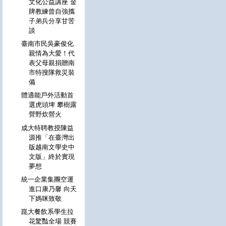
文化公益講座 金
牌教練曾自強攜
子弟兵分享甘苦
談
臺南市民吳豪俊化
親情為大愛！代
表父母親捐贈南
市特搜隊救災裝
備
體適能戶外活動首
選虎頭埤 攀樹露
營野炊營火
成大特聘教授陳益
源推「在臺灣出
版越南文學史中
文版」終於實現
夢想
統一企業集團空運
進口康乃馨 向天
下媽咪致敬
崑大餐飲系學生拉
花驚豔全場 競賽