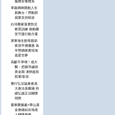
服務安養體系
單親媽咪開創人生
新舞台！勞動部
就業支持助攻
白河榮家落實防災
教育訓練 推動榮
安守護行動方案
屏東海生館母親節
夜宿半價優惠 為
辛勞媽咪實現海
底星空夢
高齡不孕增！成大
醫：把握35歲前
黃金期 凍卵超前
部署/影音
覺行弘法協會會員
大會法喜圓滿 持
續弘揚正法關懷
弱勢
臺東榮服處×華山基
金會鏈結在地老
人關懷服務