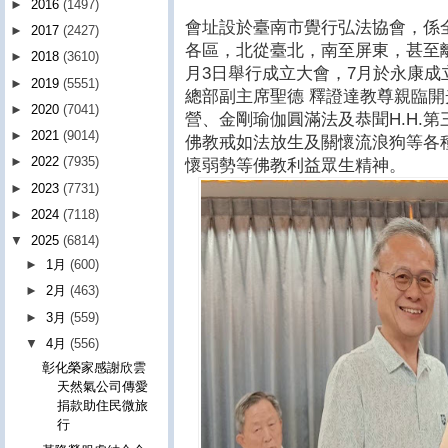
►
2016
(1497)
會址設於臺南市覺行弘法協會，係
►
2017
(2427)
各區，北從臺北，南至屏東，甚至離
►
2018
(3610)
月3日舉行成立大會，7月於永康成
►
2019
(5551)
總部副主席聖德 釋證達教尊親臨
►
2020
(7041)
營、金剛瑜伽圓滿法及恭聞H.H.
►
2021
(9014)
佛教戒如法放生及關懷流浪狗等各
►
2022
(7935)
懷弱勢等佛教利益眾生精神。
►
2023
(7731)
►
2024
(7118)
▼
2025
(6814)
►
1月
(600)
►
2月
(463)
►
3月
(559)
▼
4月
(556)
彰化榮家感謝欣雲
天然氣公司傳愛
捐款助住民微旅
行