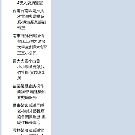
4獎入袋摘雙冠
台電台南區處推批
次電價與需量反
應-鋼鐵產業節能
轉型
南市府辦校園誠信
營隊工作坊 激發
大學生創意×培育
正直小公民
從大光國小出發！
小小學童走讀我
們社區-實踐派出
所
苗栗榮服處訪視作
業講習 精進榮民
眷照顧服務
屏東榮家感謝屏縣
老榕樹才藝推廣
協會關懷服務 溫
暖住民長輩心
雲林榮服處感謝雪