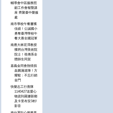
輔導會中區服務照
顧工作會報暨講
座 齊聚臺中榮服
處
南市學校午餐屢獲
佳績！公誠國小
勇奪臺灣學校午
餐大賽全國冠軍
南應大林宏澤教授
獲聘台灣美術院
院士！視傳系全
體師生同賀
嘉義金同會熱情捐
血圓滿達陣！方
耀蛟：不忘行銷
金門
快樂志工行善隊
1140427送愛心
物資到羅娜新鄉
及卡里布安3村/
影音
南分署貼心服務再