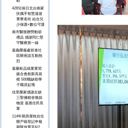
動
428兒保日北台南家
扶攜手智慧漫遊
菁寮老街 結合兒
少保護×數位守護
南市醫致贈勞動節
禮品 感謝同仁堅
守醫療第一線
嘉義榮服處前進社
區辦座談互動熱
烈
嘉藥粧品就業實習
媒合會創新高規
模 500職缺助學
子職涯起飛
佳里榮家感謝左鎮
三聖佛精舍慨捐
物資 嘉惠住民長
輩
114年期房屋稅自住
辦戶籍登記申報
期限放寬至6/2