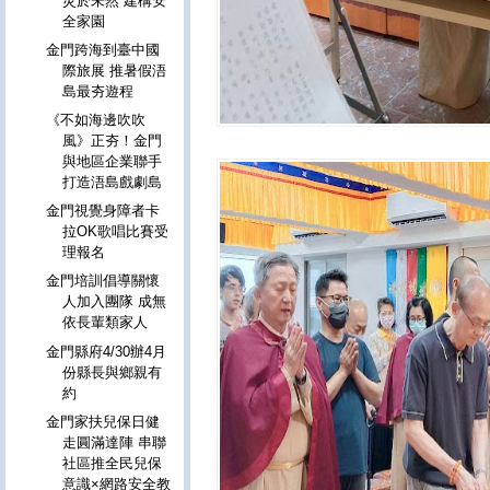
災於未然 建構安
全家園
金門跨海到臺中國
際旅展 推暑假浯
島最夯遊程
《不如海邊吹吹
風》正夯！金門
與地區企業聯手
打造浯島戲劇島
金門視覺身障者卡
拉OK歌唱比賽受
理報名
金門培訓倡導關懷
人加入團隊 成無
依長輩類家人
金門縣府4/30辦4月
份縣長與鄉親有
約
金門家扶兒保日健
走圓滿達陣 串聯
社區推全民兒保
意識×網路安全教