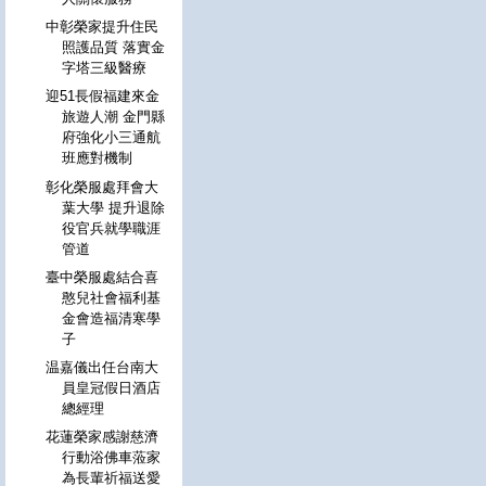
中彰榮家提升住民
照護品質 落實金
字塔三級醫療
迎51長假福建來金
旅遊人潮 金門縣
府強化小三通航
班應對機制
彰化榮服處拜會大
葉大學 提升退除
役官兵就學職涯
管道
臺中榮服處結合喜
憨兒社會福利基
金會造福清寒學
子
温嘉儀出任台南大
員皇冠假日酒店
總經理
花蓮榮家感謝慈濟
行動浴佛車蒞家
為長輩祈福送愛