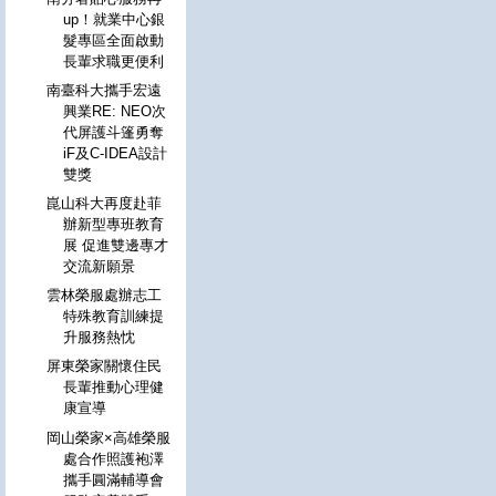
up！就業中心銀
髮專區全面啟動
長輩求職更便利
南臺科大攜手宏遠
興業RE: NEO次
代屏護斗篷勇奪
iF及C-IDEA設計
雙獎
崑山科大再度赴菲
辦新型專班教育
展 促進雙邊專才
交流新願景
雲林榮服處辦志工
特殊教育訓練提
升服務熱忱
屏東榮家關懷住民
長輩推動心理健
康宣導
岡山榮家×高雄榮服
處合作照護袍澤
攜手圓滿輔導會