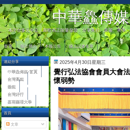
automaty do gier
中華鱻傳媒
本平台多元中立，期盼為正能量發聲，分享美好、美麗、美學，
首頁
報社簡介
本報公告
線上記者名單
連結分享
2025年4月30日星期三
覺行弘法協會會員大會法
中華鱻傳媒-首頁
台灣高鐵
懷弱勢
臺鐵
台灣好行
嘉南藥理大學
首頁
文章