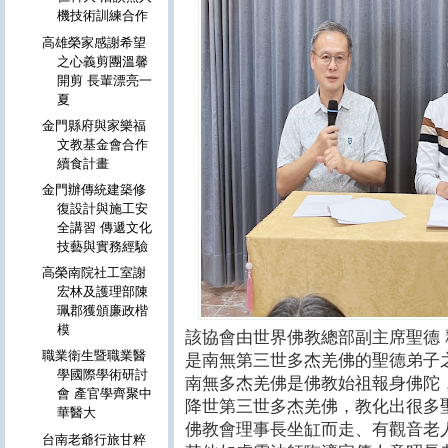
機技術訓練合作
高雄榮家感謝希望
之心義剪團溫馨
開剪 長輩漂亮一
夏
金門縣府與家樂福
文教基金會合作
續食計畫
金門辦傳統建築修
復設計與施工安
全講習 傳遞文化
技藝與實務經驗
高榮南院社工室謝
宏林及護理部陳
珮郡獲頒廉政楷
模
該協會由世界佛教總部副主席聖德
職業衛生暨職業醫
是南無第三世多杰羌佛的聖德弟子
學國際學術研討
南無多杰羌佛是佛教始祖報身佛陀
會 產官學齊聚中
降世第三世多杰羌佛，教化出很多
華醫大
佛教會理事長坐缸而走、有觀音老
台南老爺行旅甘粹