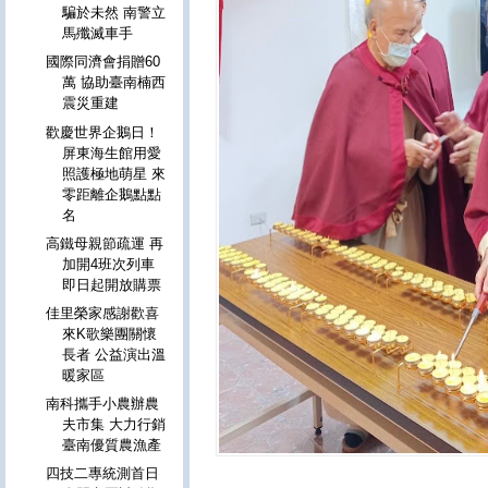
騙於未然 南警立
馬殲滅車手
國際同濟會捐贈60
萬 協助臺南楠西
震災重建
歡慶世界企鵝日！
屏東海生館用愛
照護極地萌星 來
零距離企鵝點點
名
高鐵母親節疏運 再
加開4班次列車
即日起開放購票
佳里榮家感謝歡喜
來K歌樂團關懷
長者 公益演出溫
暖家區
南科攜手小農辦農
夫市集 大力行銷
臺南優質農漁產
四技二專統測首日