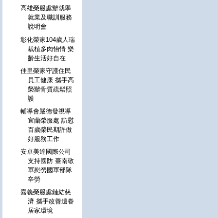
高雄榮服處辦就學
就業及職訓服務
說明會
彰化榮家104歲人瑞
栽植多肉怡情 樂
齡生活好自在
佳里榮家守護住民
員工健康 攜手高
榮辦骨質疏鬆照
護
輔導會嚴德發視導
宜蘭榮服處 訪慰
百歲榮民期許做
好服務工作
安卓美達國際公司
支持國防 臺南敬
軍慰勞國軍部隊
辛勞
嘉義榮服處鏈結慈
濟 攜手改善遺眷
居家環境