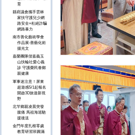
育
縣府議會攜手雲林
家扶守護兒少網
路安全×杜絕詐騙
網路暴力
南市善化藝術學會
作品展-善藝化術
揚光文
嘉榮團隊偕嘉義玉
山扶輪社愛心義
診 守護榮民眷鄉
親健康
軍事迷注意！屏東
超遊感5/1起報名
開啟3D旅遊新視
野
北竿鄉親凌晨突發
腹痛 馬祖海巡馳
援後送
金門年度扎根零歲
教育研習班圓滿