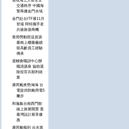
無視海上人命安全
交通秩序 中國海
警再擾金門水域
金門赴台ITF展11月
登場 阿特攜手老
兵搶旅遊商機
善用勞動部這資源
臺南上櫃藥廠續
留高齡員工經驗
傳承
退輔會職訓中心辦
職涯講座 協助退
除役官兵順利就
業
康芮颱來勢洶洶 台
電提供防颱用電5
撇步
和逸飯台南西門館
線上旅展開賣 逛
臺灣設計展享優
惠
康芮颱報到 台水第