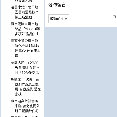
與農業連結
發佈留言
這是水雉！隆田地
景是雞還是鵝？
首
掀正名活動
較新的文章
臺南網路申辦土地
登記 iPhone16等
多項好禮讓你抽
臺南小黃公車再添
新化區綠14綠15
純電7人休旅車上
線
高師大跨世代代間
教育培訓 促進不
同世代合作交流
期頤之年 沈健一百
歲創作感恩公益
展 百歲感恩 愛在
家扶
臺南超高齡社會將
來臨 曾之婕提公
辦民營樂齡住宅