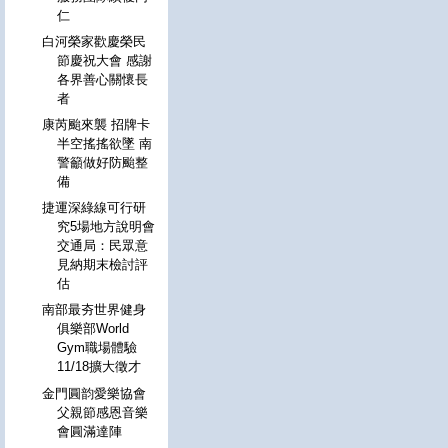
仁
白河榮家歡慶榮民
節慶祝大會 感謝
各界善心關懷長
者
康芮颱來襲 招牌卡
半空搖搖欲墜 南
警籲做好防颱整
備
捷運深綠線可行研
究5場地方說明會
交通局：民眾意
見納期末檢討評
估
南部最夯世界健身
俱樂部World
Gym職場體驗
11/18擴大徵才
金門圓韵愛樂協會
父親節感恩音樂
會圓滿達陣