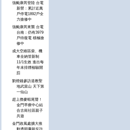
強颱康芮登陸 台電
新營：累計近萬
戶停電1892戶全
力搶修中
強颱康芮來襲 台電
台南：仍有3979
戶待復電 積極搶
修中
成大空維區柴、機
車全納管新制
11/1生效 進出每
年未排煙檢驗開
罰
劉燈鐘參訪道教聖
地武當山 天下第
一仙山
趕上擼麥蝦尾聲！
金門早療中心結
合古崗社區親子
共遊
金門政風處擴大推
動透明廉能反詐