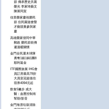
節 傳承歷史共襄
榮光 李家琦藝文
陳展同賀
佳里榮家慶祝榮民
節 住民園遊會暨
才藝競賽參與家
慶
高雄榮家偕同中華
郵政 榮民節前傳
遞溫暖關懷
金門全民運木球隊
勇奪1銀1銅1團8
順利返金
ITF國際旅展 IHG會
員訂房最高78折
大員皇冠超值住
宿券4094元起
飲食5撇步 成大
醫：血壓控制有
幫助/影音
金門海漂垃圾清除