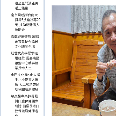
邀至金門講座傳
遞正能量
南市醫感謝台南大
員等6扶輪社募20
萬 捐助弱勢病人
救助金
嘉藥迎萬聖節 演唱
會市集結合原民
文化嗨翻全場
壯世代高學歷求職
屢碰壁 雲嘉南區
銀髮中心助再就
業反轉人生
金門文化局×金大攜
手小小愛書人推
廣 人工智慧帶給
幼兒閱讀新體驗
敏惠醫專高齡長照
與口腔保健國際
研討 倡議長者口
腔保健迎健康老
化