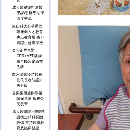
成大醫舉辦司法醫
學課程 醫學法學
深度交流
崑山科大赴菲辦國
際產業人才教育
專班教育展 吸引
國際生赴臺深造
金大衛局合辦
CPR+AED訓練
盼全民皆是急救
先鋒
白河榮家疫苗接種
住民長者防護力
再升級
苗栗榮服處辦眼鏡
驗光巡迴 服務榮
民長輩
成大醫學院×成醫感
謝德士精科捐贈
設備 支持醫學教
育及臨床醫療