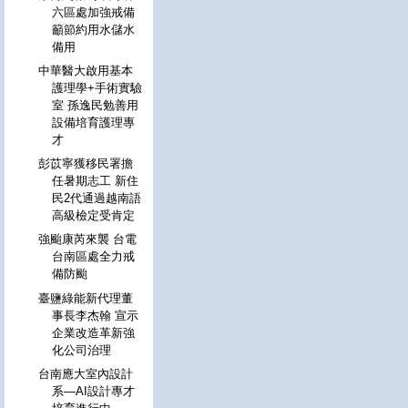
六區處加強戒備
籲節約用水儲水
備用
中華醫大啟用基本
護理學+手術實驗
室 孫逸民勉善用
設備培育護理專
才
彭苡寧獲移民署擔
任暑期志工 新住
民2代通過越南語
高級檢定受肯定
強颱康芮來襲 台電
台南區處全力戒
備防颱
臺鹽綠能新代理董
事長李杰翰 宣示
企業改造革新強
化公司治理
台南應大室內設計
系—AI設計專才