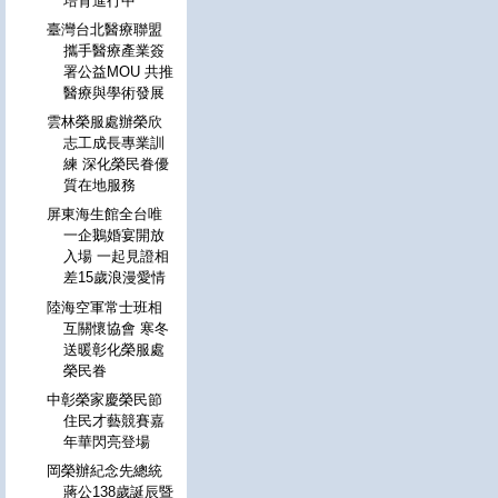
培育進行中
臺灣台北醫療聯盟
攜手醫療產業簽
署公益MOU 共推
醫療與學術發展
雲林榮服處辦榮欣
志工成長專業訓
練 深化榮民眷優
質在地服務
屏東海生館全台唯
一企鵝婚宴開放
入場 一起見證相
差15歲浪漫愛情
陸海空軍常士班相
互關懷協會 寒冬
送暖彰化榮服處
榮民眷
中彰榮家慶榮民節
住民才藝競賽嘉
年華閃亮登場
岡榮辦紀念先總統
蔣公138歲誕辰暨