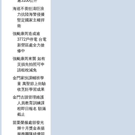
逾3100公斤
海巡不畏狂濤巨浪
力抗陸海警侵擾
堅定國家主權捍
衛
強颱康芮造成逾
3772戶停電 台電
新營區處全力搶
修中
強颱康芮來襲 如有
災損先拍照可申
請租稅減免
金門家扶課輔班學
童 萬聖節上街驗
收烹飪學習成果
金門古蹟管理維護
人員教育訓練課
程即日報名 額滿
截止
苗栗榮服處頒發光
輝十月獎金表揚
服務團隊績優同