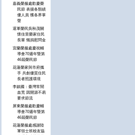
嘉義榮服處歡慶榮
民節 表揚各類績
優人員 獲各界掌
聲
退軍榮民吳秋茂關
懷佳里榮家住民
長輩 慨捐慰問金
宜蘭榮服處慶祝輔
導會70週年暨第
46屆榮民節
花蓮榮家與市府攜
手 共創優質住民
長者照護環境
李鎮國：臺灣常鬧
血荒 因開源不易
要求節流
屏東榮服處歡慶輔
導會70週年暨第
46屆榮民節
花蓮榮服處感謝陸
軍領士班校友協