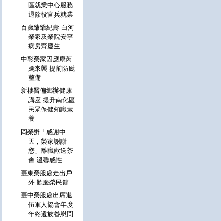
區就業中心服務
退除役官兵就業
百歲爺爺紀壽 白河
榮家及榮院安寧
病房齊慶生
中彰榮家因應康芮
颱來襲 提前防颱
整備
新樓醫偏鄉辦健康
講座 提升南化區
民眾保健知識素
養
岡榮辦「感謝中
天，榮家謝謝
您」離職歡送茶
會 溫馨感性
臺東榮服處走出戶
外 歡慶榮民節
臺中榮服處出席退
伍軍人協會年度
年終遺族眷慰問