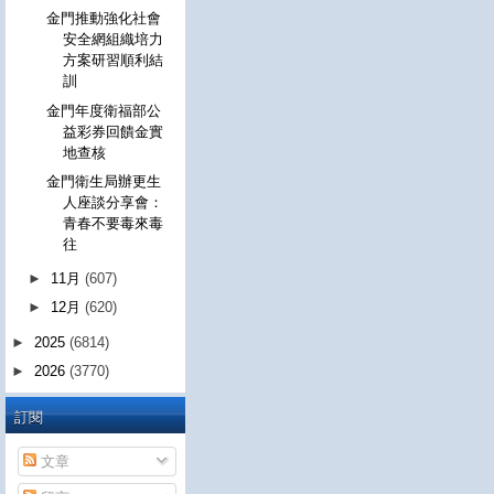
金門推動強化社會
安全網組織培力
方案研習順利結
訓
金門年度衛福部公
益彩券回饋金實
地查核
金門衛生局辦更生
人座談分享會：
青春不要毒來毒
往
►
11月
(607)
►
12月
(620)
►
2025
(6814)
►
2026
(3770)
訂閱
文章