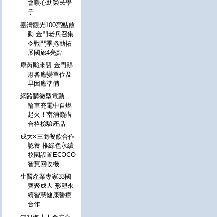
會暖心助榮民學
子
臺灣觀光100亮點啟
動 金門老兵召集
令戰鬥季捲動拓
展國旅4亮點
康芮颱來襲 金門縣
府各應變單位及
早因應準備
網路購微型電動二
輪車充電中自燃
起火！南消籲購
合格檢驗產品
成大×三商餐飲合作
認養 推綠色永續
校園設置ECOCO
智慧回收機
生醫產業專家33國
齊聚成大 形塑永
續智慧健康醫療
合作