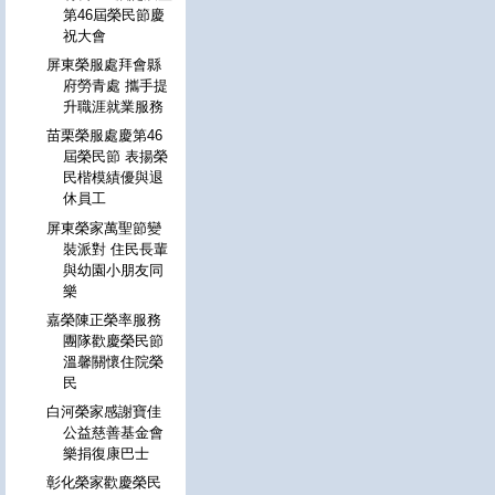
第46屆榮民節慶
祝大會
屏東榮服處拜會縣
府勞青處 攜手提
升職涯就業服務
苗栗榮服處慶第46
屆榮民節 表揚榮
民楷模績優與退
休員工
屏東榮家萬聖節變
裝派對 住民長輩
與幼園小朋友同
樂
嘉榮陳正榮率服務
團隊歡慶榮民節
溫馨關懷住院榮
民
白河榮家感謝寶佳
公益慈善基金會
樂捐復康巴士
彰化榮家歡慶榮民