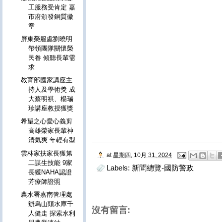
工服務受肯定 嘉
市府頒發銅質徽
章
屏東榮服處劉曉明
帶領團隊關懷榮
民眷 傾聽長輩需
求
教育部國家講座主
持人及學術獎 成
大蔡明祺、楊瑞
珍講座教授獲獎
希望之心愛心義剪
高雄榮家長輩神
清氣爽 年輕有型
雲林家扶家長獲第
at
星期四, 10月 31, 2024
二謀生技能 9家
Labels:
新聞總覽-國防警政
長獲NAHA認證
芳療師證照
農水署嘉南管理處
辦烏山頭水庫千
沒有留言:
人健走 探索水利