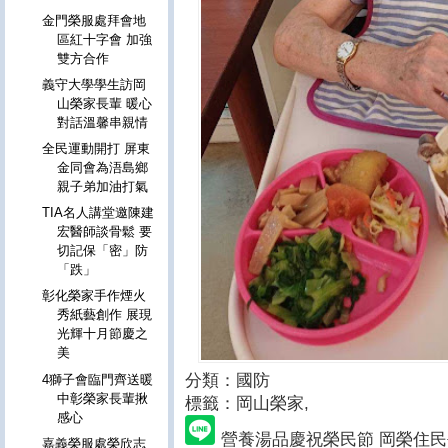
金門榮服處拜會地
區紅十字會 加強
雙方合作
義守大學學生訪岡
山榮家長輩 暖心
對話溫馨串親情
全民運動開打 屏東
金同會為浯島鄉
親子弟加油打氣
TIA名人講堂邀陳建
宏醫師談骨鬆 要
切記保「密」防
「跌」
彰化榮家手作煙火
秀紙藝創作 展現
光輝十月節慶之
美
分類：國防
4獅子會臨門齊送暖
中彰榮家長輩揪
標籤：岡山榮家
,
感心
營養湯品慶祝榮民節 岡榮住
嘉義榮服處榮欣志