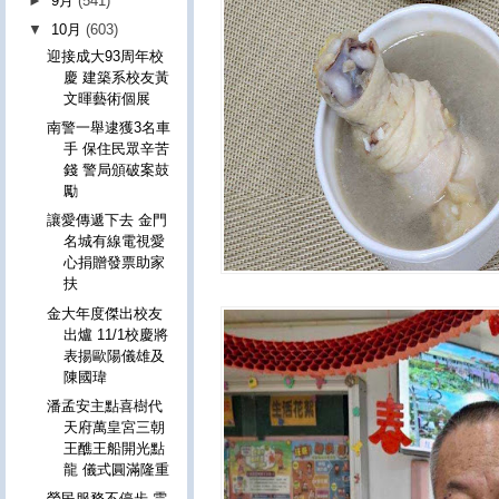
►
9月
(541)
▼
10月
(603)
迎接成大93周年校
慶 建築系校友黃
文暉藝術個展
南警一舉逮獲3名車
手 保住民眾辛苦
錢 警局頒破案鼓
勵
讓愛傳遞下去 金門
名城有線電視愛
心捐贈發票助家
扶
金大年度傑出校友
出爐 11/1校慶將
表揚歐陽儀雄及
陳國瑋
潘孟安主點喜樹代
天府萬皇宮三朝
王醮王船開光點
龍 儀式圓滿隆重
榮民服務不停步 雲