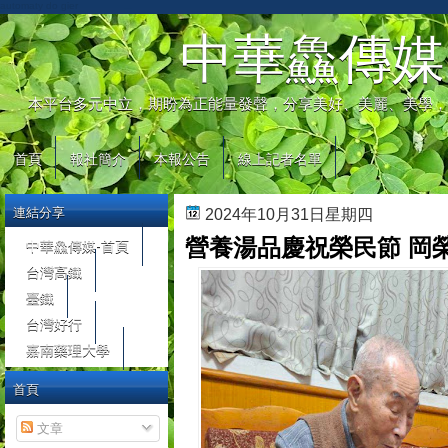
automaty do gier
中華鱻傳媒
本平台多元中立，期盼為正能量發聲，分享美好、美麗、美學，
首頁
報社簡介
本報公告
線上記者名單
連結分享
2024年10月31日星期四
營養湯品慶祝榮民節 岡
中華鱻傳媒-首頁
台灣高鐵
臺鐵
台灣好行
嘉南藥理大學
首頁
文章