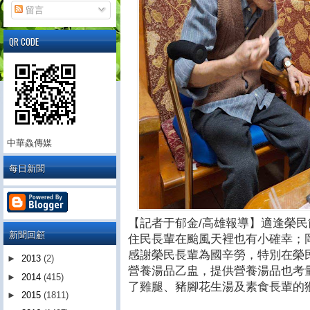
留言
QR CODE
中華鱻傳媒
每日新聞
【記者于郁金/高雄報導】適逢榮
新聞回顧
住民長輩在颱風天裡也有小確幸；
感謝榮民長輩為國辛勞，特別在榮
►
2013
(2)
營養湯品乙盅，提供營養湯品也考
►
2014
(415)
了雞腿、豬腳花生湯及素食長輩的
►
2015
(1811)