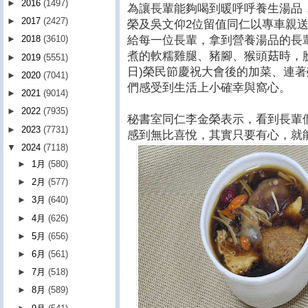
►
2016
(1497)
為讓長輩能夠喝到暖呼呼養生湯品
►
2017
(2427)
榮及吳文仰2位留值同仁以專車親
給每一位長輩，拿到營養湯品的長
►
2018
(3610)
煮的軟糯雞腿、豬腳、猴頭菇時，臉
►
2019
(5551)
日)榮民節慶祝大會後的加菜、連
►
2020
(7041)
們感受到生活上小確幸與窩心。
►
2021
(9014)
►
2022
(7935)
秘書室同仁李金榮表示，看到長輩
►
2023
(7731)
感到無比喜悅，其實只要有心，就
▼
2024
(7118)
►
1月
(580)
►
2月
(577)
►
3月
(640)
►
4月
(626)
►
5月
(656)
►
6月
(561)
►
7月
(518)
►
8月
(589)