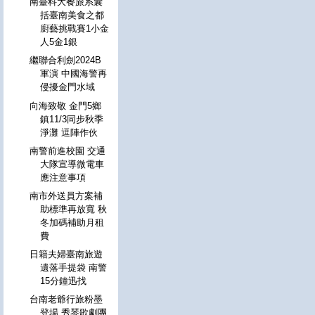
南臺科大餐旅系囊
括臺南美食之都
廚藝挑戰賽1小金
人5金1銀
繼聯合利劍2024B
軍演 中國海警再
侵擾金門水域
向海致敬 金門5鄉
鎮11/3同步秋季
淨灘 逗陣作伙
南警前進校園 交通
大隊宣導微電車
應注意事項
南市外送員方案補
助標準再放寬 秋
冬加碼補助月租
費
日籍夫婦臺南旅遊
遺落手提袋 南警
15分鐘迅找
台南老爺行旅粉墨
登場 秀琴歌劇團