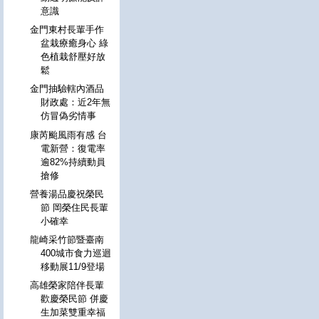
意識
金門東村長輩手作
盆栽療癒身心 綠
色植栽舒壓好放
鬆
金門抽驗轄內酒品
財政處：近2年無
仿冒偽劣情事
康芮颱風雨有感 台
電新營：復電率
逾82%持續動員
搶修
營養湯品慶祝榮民
節 岡榮住民長輩
小確幸
龍崎采竹節暨臺南
400城市食力巡迴
移動展11/9登場
高雄榮家陪伴長輩
歡慶榮民節 併慶
生加菜雙重幸福