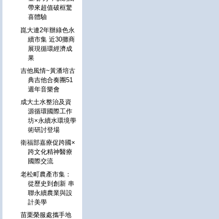
帶來超值破框驚
喜體驗
崑大連2年辦綠色永
續市集 近30攤商
展現循環經濟成
果
吉他風情~黃潘培古
典吉他合奏團51
週年音樂會
成大土水整治及資
源循環國際工作
坊×永續水環境學
術研討登場
衛福部嘉療促跨國×
跨文化精神醫療
國際交流
老松町農產市集：
從歷史到創新 串
聯永續農業與設
計美學
苗栗榮服處攜手地