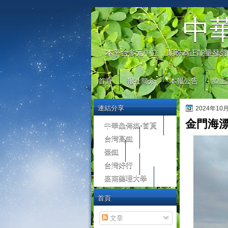
automaty do gier
中
本平台多元中立，期盼為正能量發聲
首頁
報社簡介
本報公告
線上
連結分享
2024年10
金門海漂
中華鱻傳媒-首頁
台灣高鐵
臺鐵
台灣好行
嘉南藥理大學
首頁
文章