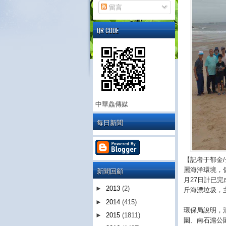
留言
QR CODE
中華鱻傳媒
每日新聞
【記者于郁金
新聞回顧
麗海洋環境，
月27日計已完
►
2013
(2)
斤海漂垃圾，
►
2014
(415)
環保局說明，
►
2015
(1811)
園、南石滬公