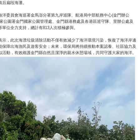
鎮后扁段海灘。
海洋委員會海巡署金馬澎分署第九岸巡隊、航港局中部航務中心(金門辦公
國家公園署金門國家公園管理處、金門縣港務處及各港區巡守隊、里辦公處及
等單位全力支持，總計有813人次積極參與。
表示，此次海漂垃圾清除活動不僅有效減少了海洋環境污染，恢復了海洋岸邊
能保障出海漁民及遊客安全；未來，環保局將持續推動本案認養、社區協力及
似活動，有效維護金門縣自然且潔淨的親水休憩場域，共同守護大家的海洋。