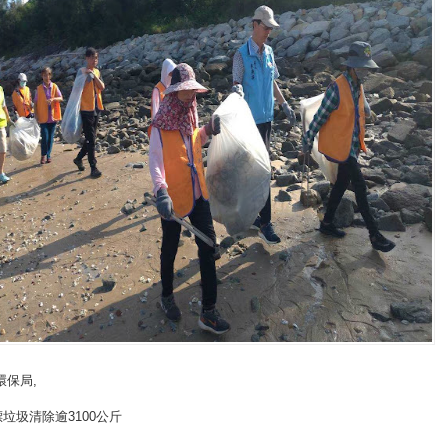
環保局
,
垃圾清除逾3100公斤