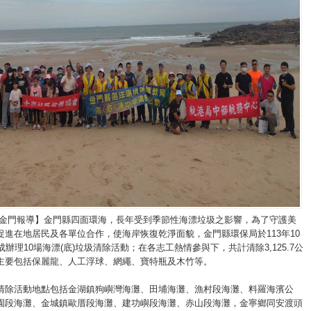
/金門報導】金門縣四面環海，長年受到季節性海漂垃圾之影響，為了守護美
促進在地居民及各單位合作，使海岸恢復乾淨面貌，金門縣環保局於113年10
成辦理10場海漂(底)垃圾清除活動；在各志工熱情參與下，共計清除3,125.7公
主要包括保麗龍、人工浮球、網繩、寶特瓶及木竹等。
清除活動地點包括金湖鎮狗嶼灣海灘、田埔海灘、漁村段海灘、料羅海濱公
園段海灘、金城鎮歐厝段海灘、建功嶼段海灘、赤山段海灘，金寧鄉同安渡頭