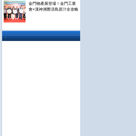
金門物產展登場！金門工業
會×漢神洲際浯島原汁全攻略
..