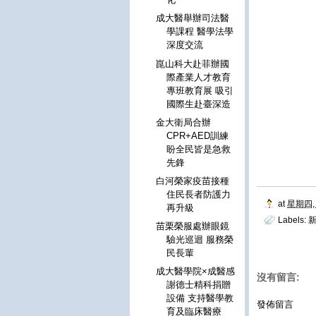
成大醫舉辦司法醫
學課程 醫學法學
深度交流
崑山科大赴菲辦國
際產業人才教育
專班教育展 吸引
國際生赴臺深造
金大衛局合辦
CPR+AED訓練
盼全民皆是急救
先鋒
白河榮家疫苗接種
住民長者防護力
at
星期四, 
再升級
Labels:
苗栗榮服處辦眼鏡
驗光巡迴 服務榮
民長輩
成大醫學院×成醫感
沒有留言:
謝德士精科捐贈
設備 支持醫學教
發佈留言
育及臨床醫療