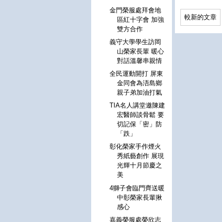
金門榮服處拜會地
較新的文章
區紅十字會 加強
雙方合作
義守大學學生訪岡
山榮家長輩 暖心
對話溫馨串親情
全民運動開打 屏東
金同會為浯島鄉
親子弟加油打氣
TIA名人講堂邀陳建
宏醫師談骨鬆 要
切記保「密」防
「跌」
彰化榮家手作煙火
秀紙藝創作 展現
光輝十月節慶之
美
4獅子會臨門齊送暖
中彰榮家長輩揪
感心
嘉義榮服處榮欣志