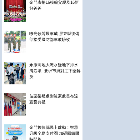
金門表揚16模範父親及16新
好爸爸
嘹亮歌聲展軍威 屏東縣後備
部接受國防部軍歌驗收
永康高地大淹水疑地下排水
溝崩壞 要求市府對症下藥解
決
苗栗榮服處謝浚豪處長布達
宣誓典禮
金門數位縣民卡啟動！智慧
升級全島支付圈 加碼回饋限
時開跑