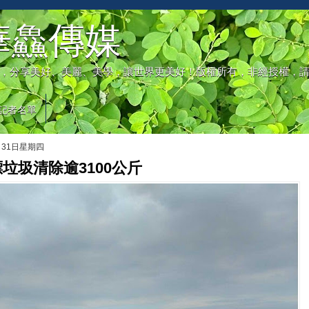
華鱻傳媒
，分享美好、美麗、美學，讓世界更美好！版權所有，非經授權，
記者名單
月31日星期四
垃圾清除逾3100公斤