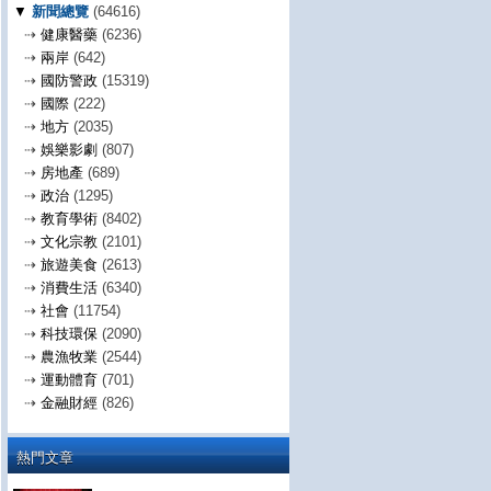
▼
新聞總覽
(64616)
⇢
健康醫藥
(6236)
⇢
兩岸
(642)
⇢
國防警政
(15319)
⇢
國際
(222)
⇢
地方
(2035)
⇢
娛樂影劇
(807)
⇢
房地產
(689)
⇢
政治
(1295)
⇢
教育學術
(8402)
⇢
文化宗教
(2101)
⇢
旅遊美食
(2613)
⇢
消費生活
(6340)
⇢
社會
(11754)
⇢
科技環保
(2090)
⇢
農漁牧業
(2544)
⇢
運動體育
(701)
⇢
金融財經
(826)
熱門文章