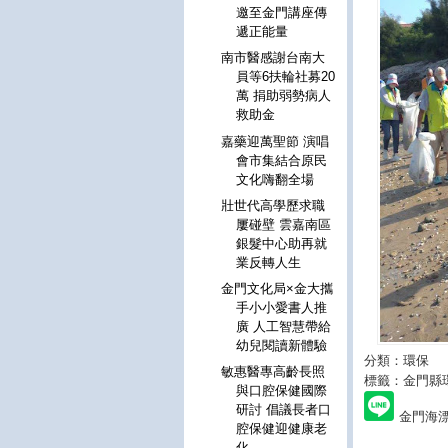
邀至金門講座傳
遞正能量
南市醫感謝台南大
員等6扶輪社募20
萬 捐助弱勢病人
救助金
嘉藥迎萬聖節 演唱
會市集結合原民
文化嗨翻全場
壯世代高學歷求職
屢碰壁 雲嘉南區
銀髮中心助再就
業反轉人生
金門文化局×金大攜
手小小愛書人推
廣 人工智慧帶給
幼兒閱讀新體驗
分類：環保
敏惠醫專高齡長照
標籤：金門縣
與口腔保健國際
研討 倡議長者口
金門海漂
腔保健迎健康老
化