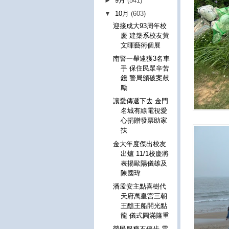
►
9月
(541)
▼
10月
(603)
迎接成大93周年校
慶 建築系校友黃
文暉藝術個展
南警一舉逮獲3名車
手 保住民眾辛苦
錢 警局頒破案鼓
勵
讓愛傳遞下去 金門
名城有線電視愛
心捐贈發票助家
扶
金大年度傑出校友
出爐 11/1校慶將
表揚歐陽儀雄及
陳國瑋
潘孟安主點喜樹代
天府萬皇宮三朝
王醮王船開光點
龍 儀式圓滿隆重
榮民服務不停步 雲