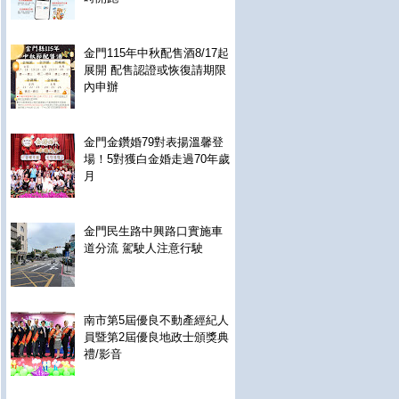
金門115年中秋配售酒8/17起
展開 配售認證或恢復請期限
內申辦
金門金鑽婚79對表揚溫馨登
場！5對獲白金婚走過70年歲
月
金門民生路中興路口實施車
道分流 駕駛人注意行駛
南市第5屆優良不動產經紀人
員暨第2屆優良地政士頒獎典
禮/影音