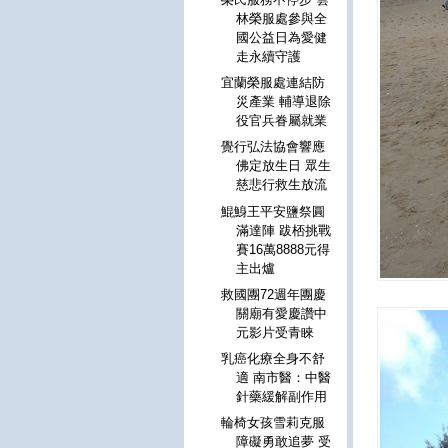
林榮服處參與全
國公益日為愛健
走永續守護
宜蘭榮服處連結防
災產業 輔導退除
役官兵眷屬就業
覺行弘法協會響應
佛定放生日 眾生
慈悲行救生放流
鯤鯓王平安鹽祭圓
滿達陣 跋桮挑戰
賽16萬8888元得
主出爐
救國團72週年團慶
關廟有愛慶讚中
元影片受青睞
乳癌化療全身不舒
適 南市醫：中醫
針藥緩解副作用
輪椅女孩雪莉克服
障礙勇敢追夢 受