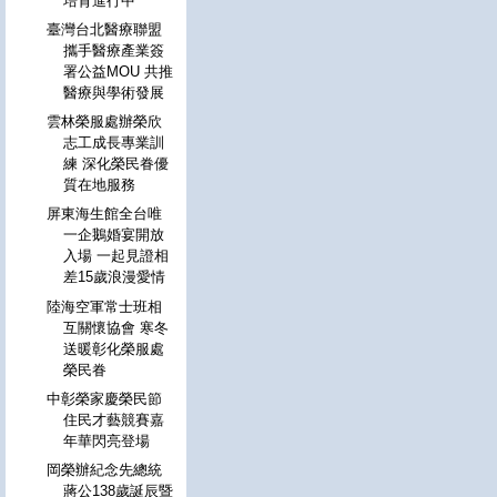
培育進行中
臺灣台北醫療聯盟
攜手醫療產業簽
署公益MOU 共推
醫療與學術發展
雲林榮服處辦榮欣
志工成長專業訓
練 深化榮民眷優
質在地服務
屏東海生館全台唯
一企鵝婚宴開放
入場 一起見證相
差15歲浪漫愛情
陸海空軍常士班相
互關懷協會 寒冬
送暖彰化榮服處
榮民眷
中彰榮家慶榮民節
住民才藝競賽嘉
年華閃亮登場
岡榮辦紀念先總統
蔣公138歲誕辰暨