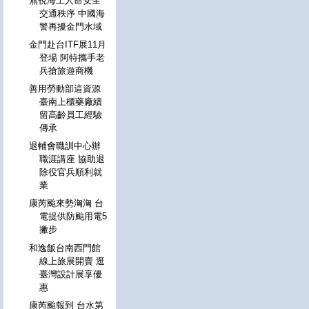
無視海上人命安全
交通秩序 中國海
警再擾金門水域
金門赴台ITF展11月
登場 阿特攜手老
兵搶旅遊商機
善用勞動部這資源
臺南上櫃藥廠續
留高齡員工經驗
傳承
退輔會職訓中心辦
職涯講座 協助退
除役官兵順利就
業
康芮颱來勢洶洶 台
電提供防颱用電5
撇步
和逸飯台南西門館
線上旅展開賣 逛
臺灣設計展享優
惠
康芮颱報到 台水第