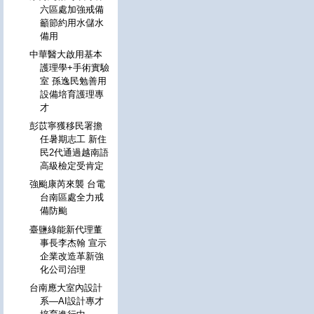
六區處加強戒備
籲節約用水儲水
備用
中華醫大啟用基本
護理學+手術實驗
室 孫逸民勉善用
設備培育護理專
才
彭苡寧獲移民署擔
任暑期志工 新住
民2代通過越南語
高級檢定受肯定
強颱康芮來襲 台電
台南區處全力戒
備防颱
臺鹽綠能新代理董
事長李杰翰 宣示
企業改造革新強
化公司治理
台南應大室內設計
系—AI設計專才