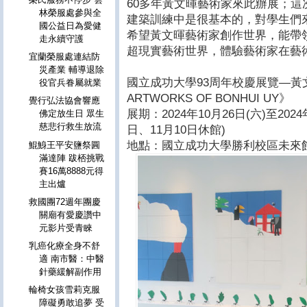
60多年黃文暉藝術家來此辦展；
林榮服處參與全
建築訓練中是很基本的，對學生們
國公益日為愛健
希望黃文暉藝術家創作世界，能帶
走永續守護
超現實藝術世界，體驗藝術家在藝
宜蘭榮服處連結防
災產業 輔導退除
國立成功大學93周年校慶展覽—黃文暉
役官兵眷屬就業
ARTWORKS OF BONHUI UY》
覺行弘法協會響應
展期：2024年10月26日(六)至2024年1
佛定放生日 眾生
慈悲行救生放流
日、11月10日休館)
地點：國立成功大學勝利校區未來館
鯤鯓王平安鹽祭圓
滿達陣 跋桮挑戰
賽16萬8888元得
主出爐
救國團72週年團慶
關廟有愛慶讚中
元影片受青睞
乳癌化療全身不舒
適 南市醫：中醫
針藥緩解副作用
輪椅女孩雪莉克服
障礙勇敢追夢 受