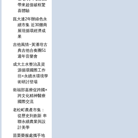
帶來超值破框驚
喜體驗
崑大連2年辦綠色永
續市集 近30攤商
展現循環經濟成
果
吉他風情~黃潘培古
典吉他合奏團51
週年音樂會
成大土水整治及資
源循環國際工作
坊×永續水環境學
術研討登場
衛福部嘉療促跨國×
跨文化精神醫療
國際交流
老松町農產市集：
從歷史到創新 串
聯永續農業與設
計美學
苗栗榮服處攜手地