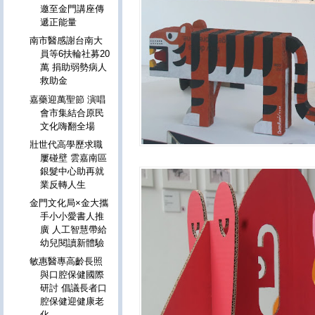
邀至金門講座傳
遞正能量
南市醫感謝台南大
員等6扶輪社募20
萬 捐助弱勢病人
救助金
嘉藥迎萬聖節 演唱
會市集結合原民
文化嗨翻全場
壯世代高學歷求職
屢碰壁 雲嘉南區
銀髮中心助再就
業反轉人生
金門文化局×金大攜
手小小愛書人推
廣 人工智慧帶給
幼兒閱讀新體驗
敏惠醫專高齡長照
與口腔保健國際
研討 倡議長者口
腔保健迎健康老
化