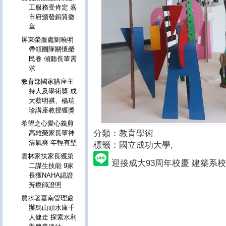
工服務受肯定 嘉
市府頒發銅質徽
章
屏東榮服處劉曉明
帶領團隊關懷榮
民眷 傾聽長輩需
求
教育部國家講座主
持人及學術獎 成
大蔡明祺、楊瑞
珍講座教授獲獎
希望之心愛心義剪
分類：教育學術
高雄榮家長輩神
清氣爽 年輕有型
標籤：國立成功大學
,
雲林家扶家長獲第
迎接成大93周年校慶 建築系
二謀生技能 9家
長獲NAHA認證
芳療師證照
農水署嘉南管理處
辦烏山頭水庫千
人健走 探索水利