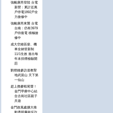
強颱康芮登陸 台電
新營：累計近萬
戶停電1892戶全
力搶修中
強颱康芮來襲 台電
台南：仍有3979
戶待復電 積極搶
修中
成大空維區柴、機
車全納管新制
11/1生效 進出每
年未排煙檢驗開
罰
劉燈鐘參訪道教聖
地武當山 天下第
一仙山
趕上擼麥蝦尾聲！
金門早療中心結
合古崗社區親子
共遊
金門政風處擴大推
動透明廉能反詐