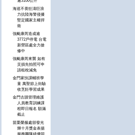
逾3100公斤
海巡不畏狂濤巨浪
力抗陸海警侵擾
堅定國家主權捍
衛
強颱康芮造成逾
3772戶停電 台電
新營區處全力搶
修中
強颱康芮來襲 如有
災損先拍照可申
請租稅減免
金門家扶課輔班學
童 萬聖節上街驗
收烹飪學習成果
金門古蹟管理維護
人員教育訓練課
程即日報名 額滿
截止
苗栗榮服處頒發光
輝十月獎金表揚
服務團隊績優同