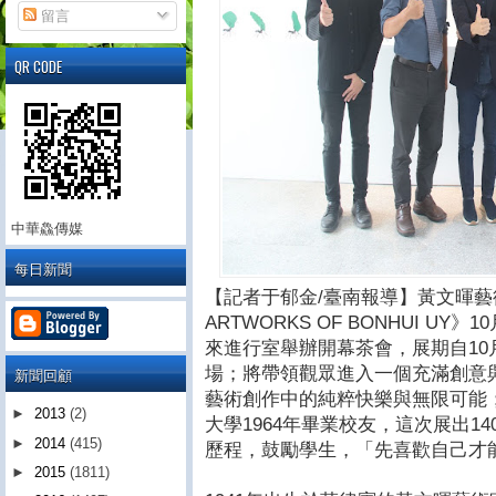
留言
QR CODE
中華鱻傳媒
每日新聞
【記者于郁金/臺南報導】黃文暉藝術個
ARTWORKS OF BONHUI U
來進行室舉辦開幕茶會，展期自10月
場；將帶領觀眾進入一個充滿創意
新聞回顧
藝術創作中的純粹快樂與無限可能
►
2013
(2)
大學1964年畢業校友，這次展出1
►
2014
(415)
歷程，鼓勵學生，「先喜歡自己才
►
2015
(1811)