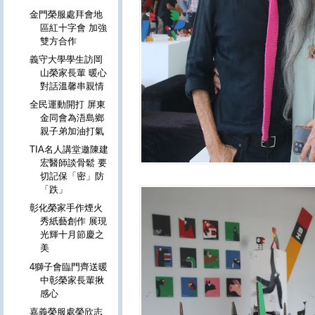
金門榮服處拜會地
區紅十字會 加強
雙方合作
義守大學學生訪岡
山榮家長輩 暖心
對話溫馨串親情
全民運動開打 屏東
金同會為浯島鄉
親子弟加油打氣
TIA名人講堂邀陳建
宏醫師談骨鬆 要
切記保「密」防
「跌」
彰化榮家手作煙火
秀紙藝創作 展現
光輝十月節慶之
美
4獅子會臨門齊送暖
中彰榮家長輩揪
感心
嘉義榮服處榮欣志