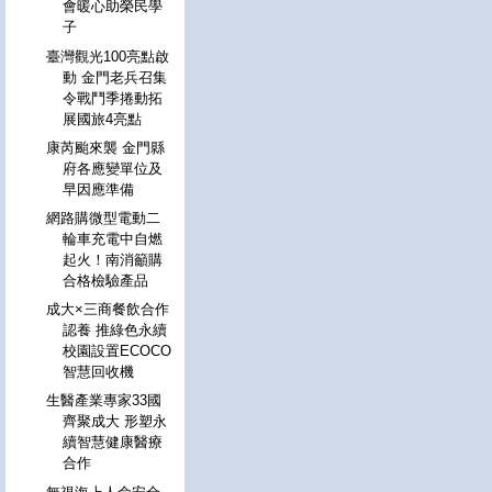
會暖心助榮民學
子
臺灣觀光100亮點啟
動 金門老兵召集
令戰鬥季捲動拓
展國旅4亮點
康芮颱來襲 金門縣
府各應變單位及
早因應準備
網路購微型電動二
輪車充電中自燃
起火！南消籲購
合格檢驗產品
成大×三商餐飲合作
認養 推綠色永續
校園設置ECOCO
智慧回收機
生醫產業專家33國
齊聚成大 形塑永
續智慧健康醫療
合作