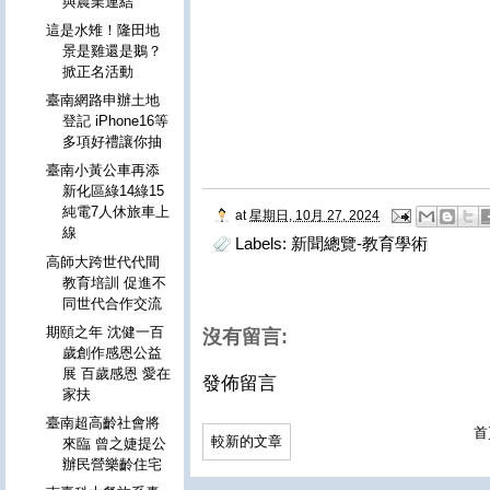
與農業連結
這是水雉！隆田地
景是雞還是鵝？
掀正名活動
臺南網路申辦土地
登記 iPhone16等
多項好禮讓你抽
臺南小黃公車再添
新化區綠14綠15
純電7人休旅車上
at
星期日, 10月 27, 2024
線
Labels:
新聞總覽-教育學術
高師大跨世代代間
教育培訓 促進不
同世代合作交流
期頤之年 沈健一百
沒有留言:
歲創作感恩公益
展 百歲感恩 愛在
發佈留言
家扶
臺南超高齡社會將
首
較新的文章
來臨 曾之婕提公
辦民營樂齡住宅