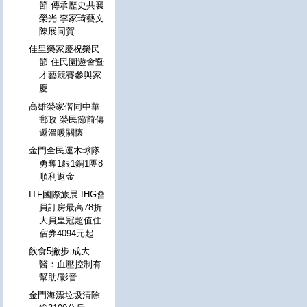
節 傳承歷史共襄
榮光 李家琦藝文
陳展同賀
佳里榮家慶祝榮民
節 住民園遊會暨
才藝競賽參與家
慶
高雄榮家偕同中華
郵政 榮民節前傳
遞溫暖關懷
金門全民運木球隊
勇奪1銀1銅1團8
順利返金
ITF國際旅展 IHG會
員訂房最高78折
大員皇冠超值住
宿券4094元起
飲食5撇步 成大
醫：血壓控制有
幫助/影音
金門海漂垃圾清除