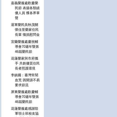
嘉義榮服處歡慶榮
民節 表揚各類績
優人員 獲各界掌
聲
退軍榮民吳秋茂關
懷佳里榮家住民
長輩 慨捐慰問金
宜蘭榮服處慶祝輔
導會70週年暨第
46屆榮民節
花蓮榮家與市府攜
手 共創優質住民
長者照護環境
李鎮國：臺灣常鬧
血荒 因開源不易
要求節流
屏東榮服處歡慶輔
導會70週年暨第
46屆榮民節
花蓮榮服處感謝陸
軍領士班校友協