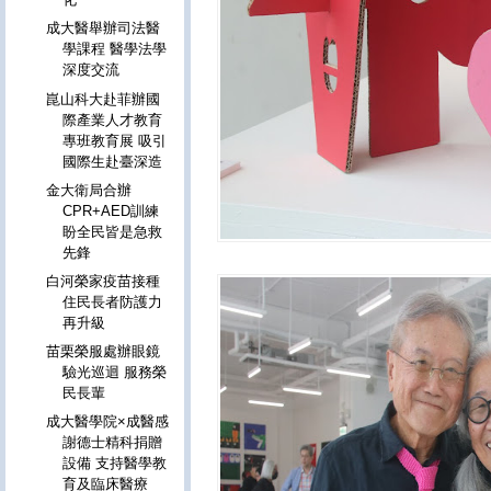
成大醫舉辦司法醫
學課程 醫學法學
深度交流
崑山科大赴菲辦國
際產業人才教育
專班教育展 吸引
國際生赴臺深造
金大衛局合辦
CPR+AED訓練
盼全民皆是急救
先鋒
白河榮家疫苗接種
住民長者防護力
再升級
苗栗榮服處辦眼鏡
驗光巡迴 服務榮
民長輩
成大醫學院×成醫感
謝德士精科捐贈
設備 支持醫學教
育及臨床醫療