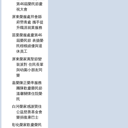
第46屆榮民節慶
祝大會
屏東榮服處拜會縣
府勞青處 攜手提
升職涯就業服務
苗栗榮服處慶第46
屆榮民節 表揚榮
民楷模績優與退
休員工
屏東榮家萬聖節變
裝派對 住民長輩
與幼園小朋友同
樂
嘉榮陳正榮率服務
團隊歡慶榮民節
溫馨關懷住院榮
民
白河榮家感謝寶佳
公益慈善基金會
樂捐復康巴士
彰化榮家歡慶榮民