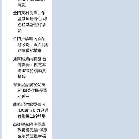
意識
金門東村長輩手作
盆栽療癒身心 綠
色植栽舒壓好放
鬆
金門抽驗轄內酒品
財政處：近2年無
仿冒偽劣情事
康芮颱風雨有感 台
電新營：復電率
逾82%持續動員
搶修
營養湯品慶祝榮民
節 岡榮住民長輩
小確幸
龍崎采竹節暨臺南
400城市食力巡迴
移動展11/9登場
高雄榮家陪伴長輩
歡慶榮民節 併慶
生加菜雙重幸福