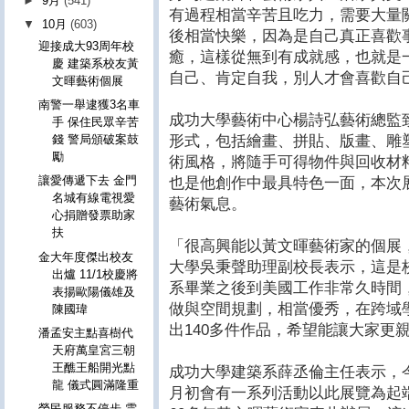
►
9月
(541)
有過程相當辛苦且吃力，需要大量
▼
10月
(603)
後相當快樂，因為是自己真正喜歡
迎接成大93周年校
癒，這樣從無到有成就感，也就是
慶 建築系校友黃
自己、肯定自我，別人才會喜歡自
文暉藝術個展
南警一舉逮獲3名車
成功大學藝術中心楊詩弘藝術總監
手 保住民眾辛苦
形式，包括繪畫、拼貼、版畫、雕
錢 警局頒破案鼓
勵
術風格，將隨手可得物件與回收材
讓愛傳遞下去 金門
也是他創作中最具特色一面，本次
名城有線電視愛
藝術氣息。
心捐贈發票助家
扶
「很高興能以黃文暉藝術家的個展
金大年度傑出校友
大學吳秉聲助理副校長表示，這是
出爐 11/1校慶將
系畢業之後到美國工作非常久時間
表揚歐陽儀雄及
做與空間規劃，相當優秀，在跨域
陳國瑋
出140多件作品，希望能讓大家更
潘孟安主點喜樹代
天府萬皇宮三朝
王醮王船開光點
成功大學建築系薛丞倫主任表示，今
龍 儀式圓滿隆重
月初會有一系列活動以此展覽為起
榮民服務不停步 雲