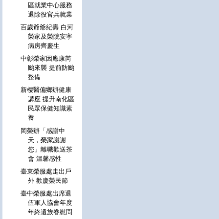
區就業中心服務
退除役官兵就業
百歲爺爺紀壽 白河
榮家及榮院安寧
病房齊慶生
中彰榮家因應康芮
颱來襲 提前防颱
整備
新樓醫偏鄉辦健康
講座 提升南化區
民眾保健知識素
養
岡榮辦「感謝中
天，榮家謝謝
您」離職歡送茶
會 溫馨感性
臺東榮服處走出戶
外 歡慶榮民節
臺中榮服處出席退
伍軍人協會年度
年終遺族眷慰問