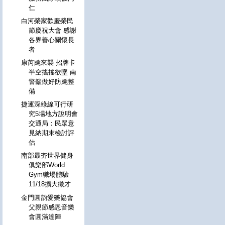
仁
白河榮家歡慶榮民
節慶祝大會 感謝
各界善心關懷長
者
康芮颱來襲 招牌卡
半空搖搖欲墜 南
警籲做好防颱整
備
捷運深綠線可行研
究5場地方說明會
交通局：民眾意
見納期末檢討評
估
南部最夯世界健身
俱樂部World
Gym職場體驗
11/18擴大徵才
金門圓韵愛樂協會
父親節感恩音樂
會圓滿達陣