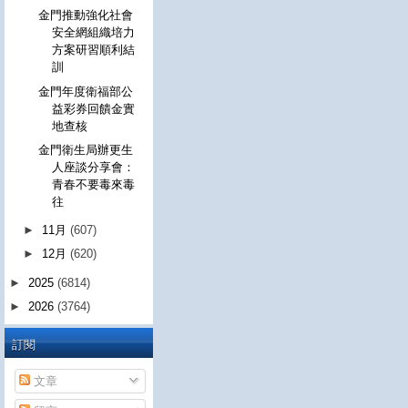
金門推動強化社會
安全網組織培力
方案研習順利結
訓
金門年度衛福部公
益彩券回饋金實
地查核
金門衛生局辦更生
人座談分享會：
青春不要毒來毒
往
►
11月
(607)
►
12月
(620)
►
2025
(6814)
►
2026
(3764)
訂閱
文章