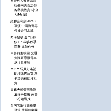
南臺科大餐旅系囊
括臺南美食之都
廚藝挑戰賽1小金
人5金1銀
繼聯合利劍2024B
軍演 中國海警再
侵擾金門水域
向海致敬 金門5鄉
鎮11/3同步秋季
淨灘 逗陣作伙
南警前進校園 交通
大隊宣導微電車
應注意事項
南市外送員方案補
助標準再放寬 秋
冬加碼補助月租
費
日籍夫婦臺南旅遊
遺落手提袋 南警
15分鐘迅找
台南老爺行旅粉墨
登場 秀琴歌劇團