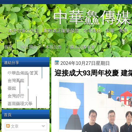
automaty do gier
中華鱻傳媒
本平台多元中立，期盼為正能量發聲，分享美好、美麗、美學，
首頁
報社簡介
本報公告
線上記者名單
連結分享
2024年10月27日星期日
迎接成大93周年校慶 
中華鱻傳媒-首頁
台灣高鐵
臺鐵
台灣好行
嘉南藥理大學
首頁
文章