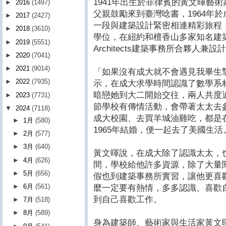
1941年出生於菲律賓的黃文暉藝
►
2016
(1497)
父親鼓勵來到臺灣唸書，1964年
►
2017
(2427)
一段與建築設計緊密相連精彩旅程；
►
2018
(3610)
學位，在紐約和檀香山多家知名建築
►
2019
(5551)
Architects建築事務所合夥人兼設
►
2020
(7041)
►
2021
(9014)
「如果沒有成大就不會遇見我畢生
►
2022
(7935)
示，在成大求學時間認識了數學系
暗戀她到大二開始交往，兩人共度
►
2023
(7731)
節學校有傳情活動，會帶著太太去
▼
2024
(7118)
成大校園、去買羊城油雞吃，都是
►
1月
(580)
1965年結婚，便一起去了美國生活
►
2月
(577)
►
3月
(640)
黃文暉說，在成大除了認識太太，
►
4月
(626)
間，學校給他許多資源，除了大量
►
5月
(656)
假也到建築事務所實習，讓他更喜
►
6月
(561)
麼一定要有熱情，多多認識、喜歡
到自己喜歡工作。
►
7月
(518)
►
8月
(589)
身為建築師、藝術家與生活家黃文