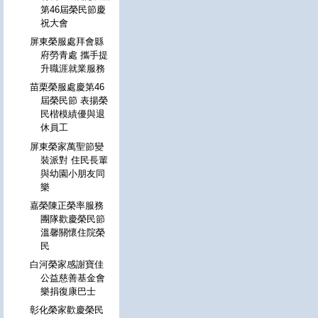
第46屆榮民節慶
祝大會
屏東榮服處拜會縣
府勞青處 攜手提
升職涯就業服務
苗栗榮服處慶第46
屆榮民節 表揚榮
民楷模績優與退
休員工
屏東榮家萬聖節變
裝派對 住民長輩
與幼園小朋友同
樂
嘉榮陳正榮率服務
團隊歡慶榮民節
溫馨關懷住院榮
民
白河榮家感謝寶佳
公益慈善基金會
樂捐復康巴士
彰化榮家歡慶榮民