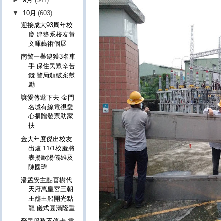
►
9月
(541)
▼
10月
(603)
迎接成大93周年校
慶 建築系校友黃
文暉藝術個展
南警一舉逮獲3名車
手 保住民眾辛苦
錢 警局頒破案鼓
勵
讓愛傳遞下去 金門
名城有線電視愛
心捐贈發票助家
扶
金大年度傑出校友
出爐 11/1校慶將
表揚歐陽儀雄及
陳國瑋
潘孟安主點喜樹代
天府萬皇宮三朝
王醮王船開光點
龍 儀式圓滿隆重
榮民服務不停步 雲