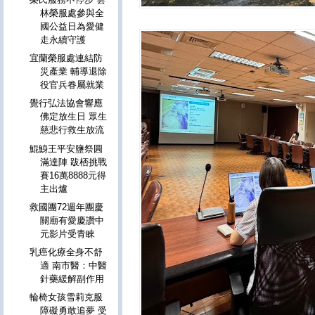
林榮服處參與全
國公益日為愛健
走永續守護
宜蘭榮服處連結防
災產業 輔導退除
役官兵眷屬就業
覺行弘法協會響應
佛定放生日 眾生
慈悲行救生放流
鯤鯓王平安鹽祭圓
滿達陣 跋桮挑戰
賽16萬8888元得
主出爐
救國團72週年團慶
關廟有愛慶讚中
元影片受青睞
乳癌化療全身不舒
適 南市醫：中醫
針藥緩解副作用
輪椅女孩雪莉克服
障礙勇敢追夢 受