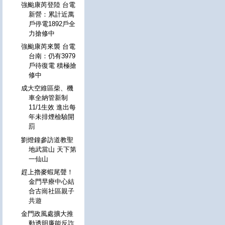
強颱康芮登陸 台電
新營：累計近萬
戶停電1892戶全
力搶修中
強颱康芮來襲 台電
台南：仍有3979
戶待復電 積極搶
修中
成大空維區柴、機
車全納管新制
11/1生效 進出每
年未排煙檢驗開
罰
劉燈鐘參訪道教聖
地武當山 天下第
一仙山
趕上擼麥蝦尾聲！
金門早療中心結
合古崗社區親子
共遊
金門政風處擴大推
動透明廉能反詐