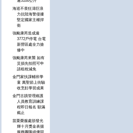
逾3100公斤
海巡不畏狂濤巨浪
力抗陸海警侵擾
堅定國家主權捍
衛
強颱康芮造成逾
3772戶停電 台電
新營區處全力搶
修中
強颱康芮來襲 如有
災損先拍照可申
請租稅減免
金門家扶課輔班學
童 萬聖節上街驗
收烹飪學習成果
金門古蹟管理維護
人員教育訓練課
程即日報名 額滿
截止
苗栗榮服處頒發光
輝十月獎金表揚
服務團隊績優同