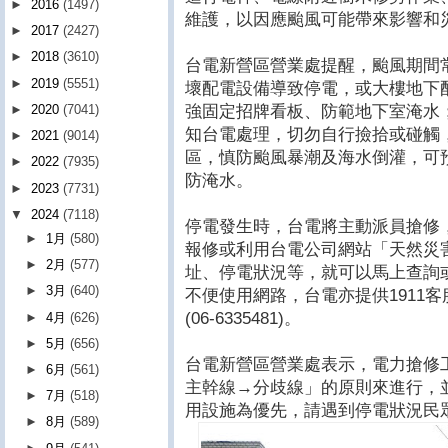
►
2016
(1497)
維護，以因應颱風可能帶來影響和
►
2017
(2427)
►
2018
(3610)
台電新營區營業處提醒，颱風期間
►
2019
(5551)
壞配電設備導致停電，或大樓地下
強固定招牌看板、防範地下室淹水
►
2020
(7041)
知台電處理，切勿自行撿拾或碰觸
►
2021
(9014)
區，慎防颱風暴潮及海水倒灌，可
►
2022
(7935)
防淹水。
►
2023
(7731)
▼
2024
(7118)
停電發生時，台電將主動派員搶修，
►
1月
(580)
報修或利用台電公司網站「天然災
►
2月
(577)
址、停電狀況等，就可以馬上查詢
►
3月
(640)
不便使用網路，台電亦提供1911
(06-6335481)。
►
4月
(626)
►
5月
(656)
台電新營區營業處表示，電力搶修
►
6月
(561)
主幹線→分歧線」的原則來進行，
►
7月
(518)
用設施為優先，請遇到停電狀況民
►
8月
(589)