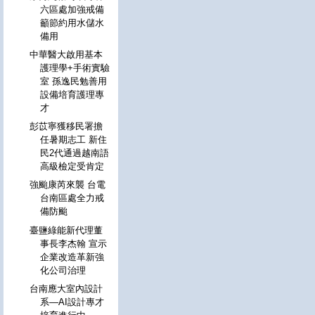
六區處加強戒備
籲節約用水儲水
備用
中華醫大啟用基本
護理學+手術實驗
室 孫逸民勉善用
設備培育護理專
才
彭苡寧獲移民署擔
任暑期志工 新住
民2代通過越南語
高級檢定受肯定
強颱康芮來襲 台電
台南區處全力戒
備防颱
臺鹽綠能新代理董
事長李杰翰 宣示
企業改造革新強
化公司治理
台南應大室內設計
系—AI設計專才