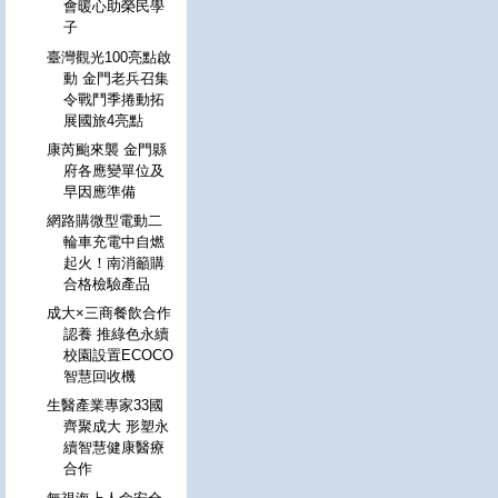
會暖心助榮民學
子
臺灣觀光100亮點啟
動 金門老兵召集
令戰鬥季捲動拓
展國旅4亮點
康芮颱來襲 金門縣
府各應變單位及
早因應準備
網路購微型電動二
輪車充電中自燃
起火！南消籲購
合格檢驗產品
成大×三商餐飲合作
認養 推綠色永續
校園設置ECOCO
智慧回收機
生醫產業專家33國
齊聚成大 形塑永
續智慧健康醫療
合作