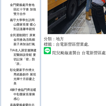
金門榮服處拜會地
區紅十字會 加強
雙方合作
義守大學學生訪岡
山榮家長輩 暖心
對話溫馨串親情
全民運動開打 屏東
分類：地方
金同會為浯島鄉
標籤：台電新營區營業處
,
親子弟加油打氣
TIA名人講堂邀陳建
陀兒颱龜速襲台 台電新營區
宏醫師談骨鬆 要
切記保「密」防
「跌」
彰化榮家手作煙火
秀紙藝創作 展現
光輝十月節慶之
美
4獅子會臨門齊送暖
中彰榮家長輩揪
感心
嘉義榮服處榮欣志