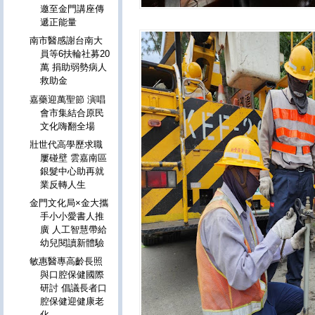
邀至金門講座傳
遞正能量
南市醫感謝台南大
員等6扶輪社募20
萬 捐助弱勢病人
救助金
嘉藥迎萬聖節 演唱
會市集結合原民
文化嗨翻全場
壯世代高學歷求職
屢碰壁 雲嘉南區
銀髮中心助再就
業反轉人生
金門文化局×金大攜
手小小愛書人推
廣 人工智慧帶給
幼兒閱讀新體驗
敏惠醫專高齡長照
與口腔保健國際
研討 倡議長者口
腔保健迎健康老
化