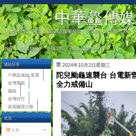
automaty do gier
中華鱻傳媒
本平台多元中立，期盼為正能量發聲，分享美好、美麗、美學，
首頁
報社簡介
本報公告
線上記者名單
連結分享
2024年10月2日星期三
陀兒颱龜速襲台 台電新
中華鱻傳媒-首頁
台灣高鐵
全力戒備山
臺鐵
台灣好行
嘉南藥理大學
首頁
文章