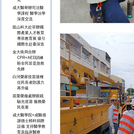
成大醫舉辦司法醫
學課程 醫學法學
深度交流
崑山科大赴菲辦國
際產業人才教育
專班教育展 吸引
國際生赴臺深造
金大衛局合辦
CPR+AED訓練
盼全民皆是急救
先鋒
白河榮家疫苗接種
住民長者防護力
再升級
苗栗榮服處辦眼鏡
驗光巡迴 服務榮
民長輩
成大醫學院×成醫感
謝德士精科捐贈
設備 支持醫學教
育及臨床醫療