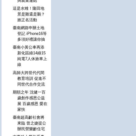
與農業連結
這是水雉！隆田地
景是雞還是鵝？
掀正名活動
臺南網路申辦土地
登記 iPhone16等
多項好禮讓你抽
臺南小黃公車再添
新化區綠14綠15
純電7人休旅車上
線
高師大跨世代代間
教育培訓 促進不
同世代合作交流
期頤之年 沈健一百
歲創作感恩公益
展 百歲感恩 愛在
家扶
臺南超高齡社會將
來臨 曾之婕提公
辦民營樂齡住宅