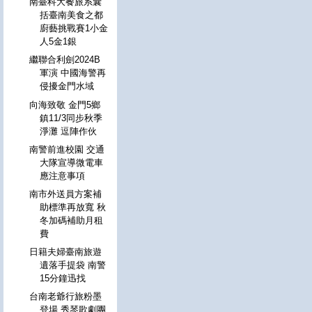
南臺科大餐旅系囊
括臺南美食之都
廚藝挑戰賽1小金
人5金1銀
繼聯合利劍2024B
軍演 中國海警再
侵擾金門水域
向海致敬 金門5鄉
鎮11/3同步秋季
淨灘 逗陣作伙
南警前進校園 交通
大隊宣導微電車
應注意事項
南市外送員方案補
助標準再放寬 秋
冬加碼補助月租
費
日籍夫婦臺南旅遊
遺落手提袋 南警
15分鐘迅找
台南老爺行旅粉墨
登場 秀琴歌劇團