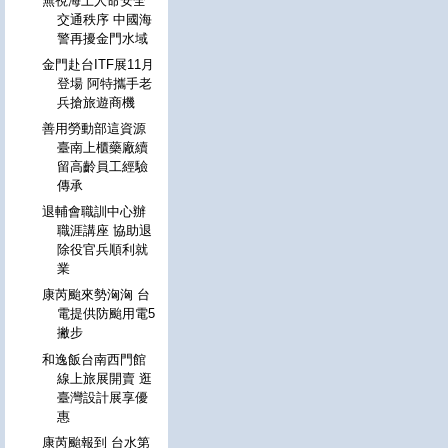
無視海上人命安全
交通秩序 中國海
警再擾金門水域
金門赴台ITF展11月
登場 阿特攜手老
兵搶旅遊商機
善用勞動部這資源
臺南上櫃藥廠續
留高齡員工經驗
傳承
退輔會職訓中心辦
職涯講座 協助退
除役官兵順利就
業
康芮颱來勢洶洶 台
電提供防颱用電5
撇步
和逸飯台南西門館
線上旅展開賣 逛
臺灣設計展享優
惠
康芮颱報到 台水第