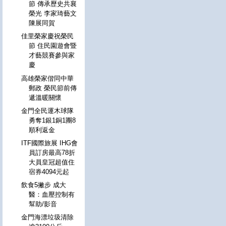
節 傳承歷史共襄
榮光 李家琦藝文
陳展同賀
佳里榮家慶祝榮民
節 住民園遊會暨
才藝競賽參與家
慶
高雄榮家偕同中華
郵政 榮民節前傳
遞溫暖關懷
金門全民運木球隊
勇奪1銀1銅1團8
順利返金
ITF國際旅展 IHG會
員訂房最高78折
大員皇冠超值住
宿券4094元起
飲食5撇步 成大
醫：血壓控制有
幫助/影音
金門海漂垃圾清除