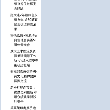
帶來超值破框驚
喜體驗
崑大連2年辦綠色永
續市集 近30攤商
展現循環經濟成
果
吉他風情~黃潘培古
典吉他合奏團51
週年音樂會
成大土水整治及資
源循環國際工作
坊×永續水環境學
術研討登場
衛福部嘉療促跨國×
跨文化精神醫療
國際交流
老松町農產市集：
從歷史到創新 串
聯永續農業與設
計美學
苗栗榮服處攜手地