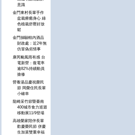
意識
金門東村長輩手作
盆栽療癒身心 綠
色植栽舒壓好放
鬆
金門抽驗轄內酒品
財政處：近2年無
仿冒偽劣情事
康芮颱風雨有感 台
電新營：復電率
逾82%持續動員
搶修
營養湯品慶祝榮民
節 岡榮住民長輩
小確幸
龍崎采竹節暨臺南
400城市食力巡迴
移動展11/9登場
高雄榮家陪伴長輩
歡慶榮民節 併慶
生加菜雙重幸福