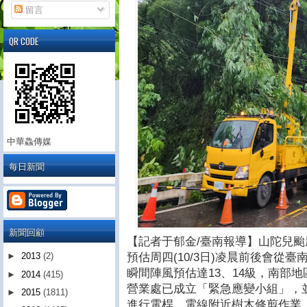
留言
QR CODE
中華鱻傳媒
每日新聞
新聞回顧
【記者于郁金/臺南報導】山陀兒
預估周四(10/3日)凌晨前後會從
►
2013
(2)
瞬間陣風預估達13、14級，南部
►
2014
(415)
營業處已成立「緊急應變小組」，
►
2015
(1811)
進行電桿、電線附近樹木修剪作業