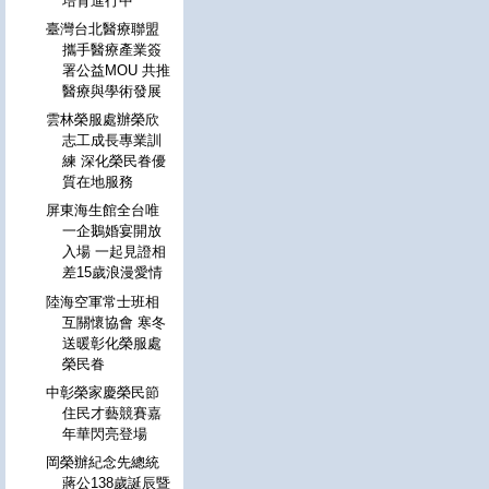
培育進行中
臺灣台北醫療聯盟
攜手醫療產業簽
署公益MOU 共推
醫療與學術發展
雲林榮服處辦榮欣
志工成長專業訓
練 深化榮民眷優
質在地服務
屏東海生館全台唯
一企鵝婚宴開放
入場 一起見證相
差15歲浪漫愛情
陸海空軍常士班相
互關懷協會 寒冬
送暖彰化榮服處
榮民眷
中彰榮家慶榮民節
住民才藝競賽嘉
年華閃亮登場
岡榮辦紀念先總統
蔣公138歲誕辰暨