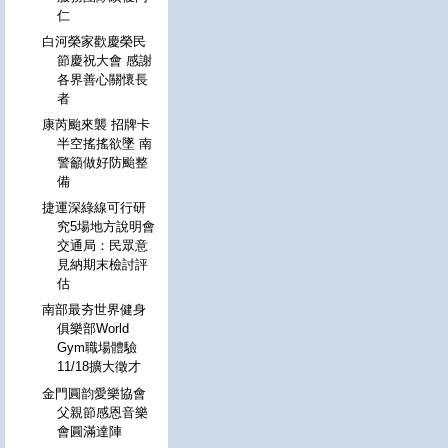
仁
白河榮家歡慶榮民
節慶祝大會 感謝
各界善心關懷長
者
康芮颱來襲 招牌卡
半空搖搖欲墜 南
警籲做好防颱整
備
捷運深綠線可行研
究5場地方說明會
交通局：民眾意
見納期末檢討評
估
南部最夯世界健身
俱樂部World
Gym職場體驗
11/18擴大徵才
金門圓韵愛樂協會
父親節感恩音樂
會圓滿達陣