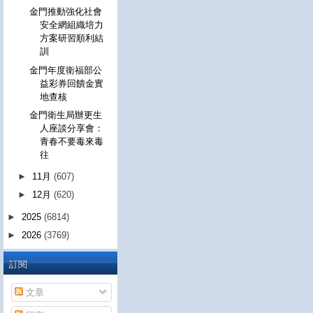
金門推動強化社會
安全網組織培力
方案研習順利結
訓
金門年度衛福部公
益彩券回饋金實
地查核
金門衛生局辦更生
人座談分享會：
青春不要毒來毒
往
►
11月
(607)
►
12月
(620)
►
2025
(6814)
►
2026
(3769)
訂閱
文章