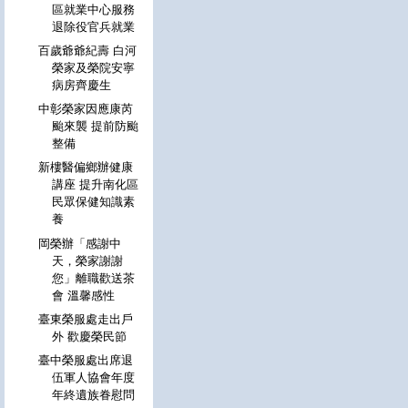
區就業中心服務
退除役官兵就業
百歲爺爺紀壽 白河
榮家及榮院安寧
病房齊慶生
中彰榮家因應康芮
颱來襲 提前防颱
整備
新樓醫偏鄉辦健康
講座 提升南化區
民眾保健知識素
養
岡榮辦「感謝中
天，榮家謝謝
您」離職歡送茶
會 溫馨感性
臺東榮服處走出戶
外 歡慶榮民節
臺中榮服處出席退
伍軍人協會年度
年終遺族眷慰問