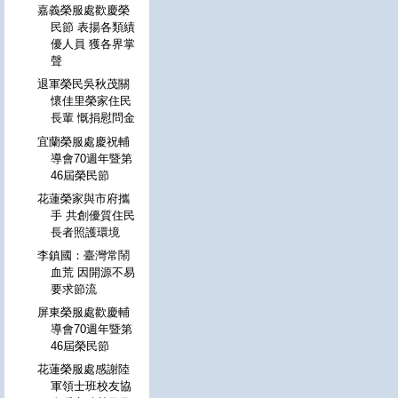
嘉義榮服處歡慶榮
民節 表揚各類績
優人員 獲各界掌
聲
退軍榮民吳秋茂關
懷佳里榮家住民
長輩 慨捐慰問金
宜蘭榮服處慶祝輔
導會70週年暨第
46屆榮民節
花蓮榮家與市府攜
手 共創優質住民
長者照護環境
李鎮國：臺灣常鬧
血荒 因開源不易
要求節流
屏東榮服處歡慶輔
導會70週年暨第
46屆榮民節
花蓮榮服處感謝陸
軍領士班校友協