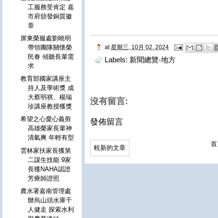
工服務受肯定 嘉
市府頒發銅質徽
章
屏東榮服處劉曉明
at
星期三, 10月 02, 2024
帶領團隊關懷榮
民眷 傾聽長輩需
Labels:
新聞總覽-地方
求
教育部國家講座主
持人及學術獎 成
大蔡明祺、楊瑞
沒有留言:
珍講座教授獲獎
希望之心愛心義剪
發佈留言
高雄榮家長輩神
清氣爽 年輕有型
首
較新的文章
雲林家扶家長獲第
二謀生技能 9家
長獲NAHA認證
芳療師證照
農水署嘉南管理處
辦烏山頭水庫千
人健走 探索水利