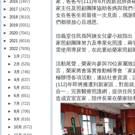
家，爸爸今(111)年6月因新冠肺
►
2016
(1497)
家主任及照顧團隊協助爸媽與我們
►
2017
(2427)
女在爸爸生前最後一次見面，感謝
►
2018
(3610)
們都很放心且感恩。
►
2019
(5551)
►
2020
(7041)
信義堂住民孫阿姨女兒廖小姐指出
►
2021
(9014)
家照顧團隊努力及專業化照護，兩
▼
2022
(7935)
需使用導尿管，在此要給榮家照顧
►
1月
(721)
活動尾聲，榮家向參與70位家屬
►
2月
(526)
言，榮家將會落實推動輔導會「家
►
3月
(746)
極辦理各項活動，連結社會資源，
►
4月
(637)
(112)年即將搬遷到新家區，對
►
5月
(631)
合一」完善醫療照護網，提供住民
►
6月
(651)
造成宜室宜家，陪伴長輩在榮家頤
►
7月
(722)
►
8月
(706)
►
9月
(616)
►
10月
(672)