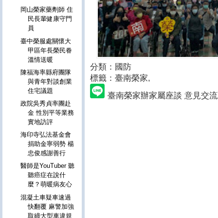
岡山榮家藥劑師 住
民長輩健康守門
員
臺中榮服處關懷大
甲區年長榮民眷
溫情送暖
分類：國防
陳福海率縣府團隊
標籤：臺南榮家
,
與青年對談創業
住宅議題
臺南榮家辦家屬座談 意見交
政院吳秀貞率團赴
金 性別平等業務
實地訪評
海印寺弘法基金會
捐助金寧弱勢 楊
忠俊感謝善行
醫師是YouTuber 聽
聽癌症在說什
麼？萌暖病友心
混凝土車疑車速過
快翻覆 麻警加強
取締大型車違規