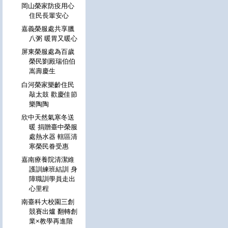
岡山榮家防疫用心
住民長輩安心
嘉義榮服處共享臘
八粥 暖胃又暖心
屏東榮服處為百歲
榮民劉殿瑞伯伯
嵩壽慶生
白河榮家樂齡住民
敲太鼓 歡慶佳節
樂陶陶
欣中天然氣寒冬送
暖 捐贈臺中榮服
處熱水器 轄區清
寒榮民眷受惠
嘉南療養院清潔維
護訓練班結訓 身
障職訓學員走出
心里程
南臺科大校園三創
競賽出爐 翻轉創
業×教學再進階