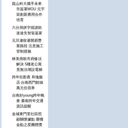
崑山科大攜手未來
市簽署MOU 元宇
宙創新應用合作
培育
六分局拼字猜謎助
迷途失智翁返家
元旦連假避開易壅
塞路段 注意施工
管制措施
林美燕盼市府修法
解決 5樓老公寓
竟無法增設電梯
跨年狂歡夜 和逸飯
店‧台南西門館抽
萬元住宿券
台南好young跨年晚
會 臺南跨年交通
資訊提醒
金城東門里社區照
顧關懷據點 榮獲
金點之星團體獎