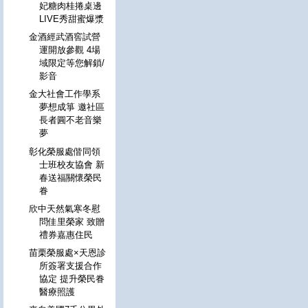
妃糖肉桂捲桌邊
LIVE秀甜蜜爆漿
金酒經武酒窖試營
運開放參觀 4場
域限定等您解鎖/
影音
金大社會工作學系
夢想成箏 邀社區
長者圓不老音樂
夢
彰化榮服處偕同領
士班校友協會 新
春送福關懷榮民
眷
欣中天然氣寒冬慰
問佳里榮家 致贈
禮券嘉惠住民
苗栗榮服處×天恩診
所簽署支援合作
協定 提升榮民眷
醫療照護