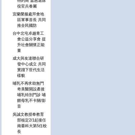
特約商 嘉惠退除
役官兵眷屬
宜蘭榮服處拜會地
區軍事首長 共同
推全民國防
台中北屯卓越青工
會公益分享會 提
升社會關懷正能
量
成大與友達聯合研
發中心成立 共同
實踐下世代生活
樣貌
哺乳不再求助無門
奇美醫開設產後
哺乳特別門診 哺
餵母乳不卡關/影
音
吳誠文教授奉教育
部核定2/1起接任
南臺科大第5任校
長