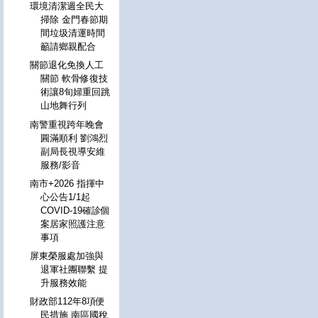
環境清潔週全民大
掃除 金門春節期
間垃圾清運時間
籲請鄉親配合
關節退化免換人工
關節 軟骨修復技
術讓8旬婦重回跳
山地舞行列
南警重視跨年晚會
圓滿順利 劉鴻烈
副局長視導安維
服務/影音
南市+2026 指揮中
心公告1/1起
COVID-19確診個
案居家照護注意
事項
屏東榮服處加強與
退軍社團聯繫 提
升服務效能
財政部112年8項便
民措施 南區國稅