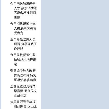
金門消防甄選優秀
人才 參加消防署
高級救護技術員
訓練
金門消防局遙控無
人機成果演練備
受肯定
金門專任政風人員
研習 分享廉政工
作經驗
金門學校營養午餐
抽驗結果均符規
定
榮服處偕地方政府
齊賀自衛隊榮民
羅晟治婆婆嵩壽
全國兒童教具賽齊
聚嘉藥 新住民文
化成焦點
大員皇冠元旦幸福
甜品開賣 火山太