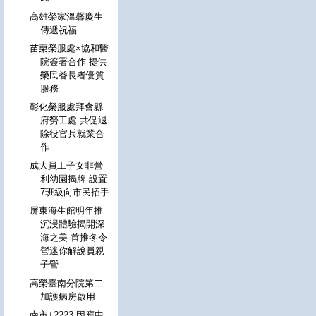
高雄榮家溫馨慶生
傳遞祝福
苗栗榮服處×協和醫
院簽署合作 提供
榮民眷長者優質
服務
彰化榮服處拜會縣
府勞工處 共促退
除役官兵就業合
作
成大員工子女非營
利幼園揭牌 設置
7班級向市民招手
屏東海生館明年推
沉浸體驗揭開深
海之美 首推冬令
營迷你解說員親
子營
高榮臺南分院第二
加護病房啟用
南市+2223 因應中