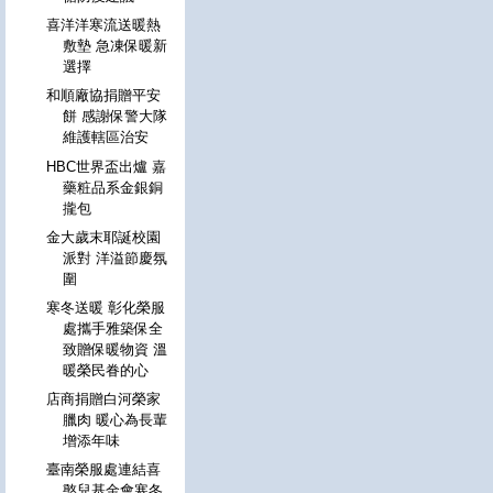
喜洋洋寒流送暖熱
敷墊 急凍保暖新
選擇
和順廠協捐贈平安
餅 感謝保警大隊
維護轄區治安
HBC世界盃出爐 嘉
藥粧品系金銀銅
攏包
金大歲末耶誕校園
派對 洋溢節慶氛
圍
寒冬送暖 彰化榮服
處攜手雅築保全
致贈保暖物資 溫
暖榮民眷的心
店商捐贈白河榮家
臘肉 暖心為長輩
增添年味
臺南榮服處連結喜
憨兒基金會寒冬