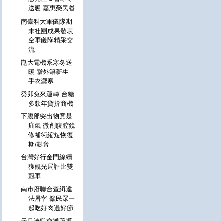
送暖 嘉惠榮民眷
南臺科大軍儀隊期
末社團成果發表
空軍儀隊精采交
流
崑大電機系寒冬送
暖 贈外籍新生二
手衣禦寒
癸卯兔來運轉 台糖
多款年貨拚商機
下腹部突出物竟是
疝氣 微創腹腔鏡
修補術縮短恢復
期/影音
台灣好行金門線續
獲觀光局評比雙
冠軍
南市府聯合查緝違
法屠宰 籲民眾一
起吃好肉過好節
元旦連假交通疏導