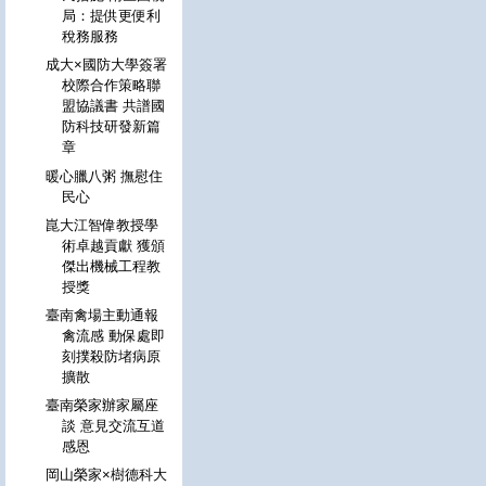
局：提供更便利
稅務服務
成大×國防大學簽署
校際合作策略聯
盟協議書 共譜國
防科技研發新篇
章
暖心臘八粥 撫慰住
民心
崑大江智偉教授學
術卓越貢獻 獲頒
傑出機械工程教
授獎
臺南禽場主動通報
禽流感 動保處即
刻撲殺防堵病原
擴散
臺南榮家辦家屬座
談 意見交流互道
感恩
岡山榮家×樹德科大