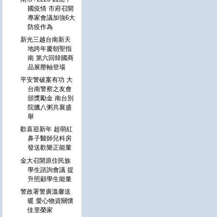
國疫情 市府召開
專家會議加強6大
防疫作為
新光三越台南新天
地跨年慶朝聖指
南 第六回韓國商
品展壓軸登場
平安警破案有功 大
台南警察之友會
頒獎勵金 南台別
院臘八粥共襄盛
舉
歡喜迎新年 超萌紅
鼻子醫師兒科房
發送歡樂正能量
金大召開原住民族
學生諮詢會議 提
升照顧學生能量
警政署警廣溫馨送
暖 愛心物資關懷
佳里榮家