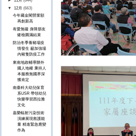
►
11月
(644)
▼
12月
(663)
今年藏金閣營業額
再創新高
有愛無礙 身障朋友
健檢圓滿結束
防治冬季養豬場疫
情發生 籲加強場
內豬隻防疫工作
東南地政輔導辦外
國人地權 秉持人
本服務無國界深
獲肯定
南臺科大幼兒保育
系USR 帶領幼兒
快樂學習西拉雅
文化
嘉榮輻射污染技術
演練展現救護能
量 精進緊急應變
作為