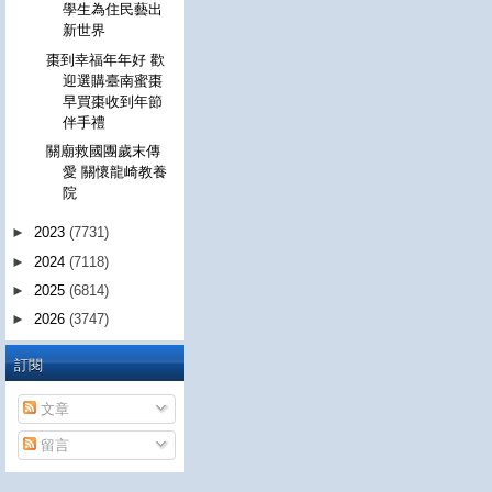
學生為住民藝出
新世界
棗到幸福年年好 歡
迎選購臺南蜜棗
早買棗收到年節
伴手禮
關廟救國團歲末傳
愛 關懷龍崎教養
院
►
2023
(7731)
►
2024
(7118)
►
2025
(6814)
►
2026
(3747)
訂閱
文章
留言