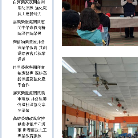
白河榮家夜間自衛
消防演練 強化職
員工應變能力
嘉義榮服處關懷慰
問中榮嘉義灣橋
院區住院榮民
喬信物業董座拜會
宜蘭榮服處 共創
退除役官兵就業
通道
佳里榮家率團拜會
敏惠醫專 深耕高
齡照護及強化產
學合作
屏東榮服處關懷義
軍遺族 拜會里港
信國社區協商寒
冬圍爐
高雄榮總政風室推
動廉潔風尚守護
軍 辦理廉政志工
專業教育訓練