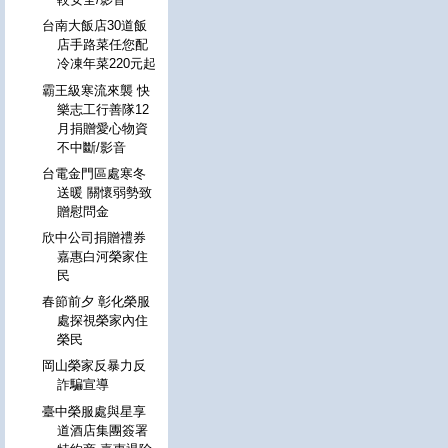
台南大飯店30道飯
店手路菜任您配
冷凍年菜220元起
霸王級寒流來襲 快
樂志工行善隊12
月捐贈愛心物資
不中斷/影音
台電金門區處寒冬
送暖 關懷弱勢致
贈慰問金
欣中公司捐贈禮券
嘉惠白河榮家住
民
春節前夕 彰化榮服
處探視榮家內住
榮民
岡山榮家反暴力反
詐騙宣導
臺中榮服處與星享
道酒店集團簽署