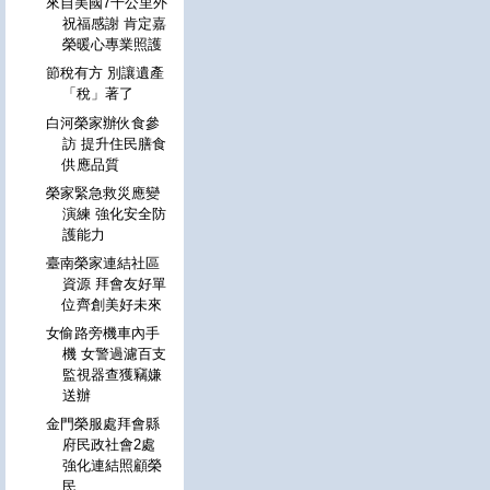
來自美國7千公里外
祝福感謝 肯定嘉
榮暖心專業照護
節稅有方 別讓遺產
「稅」著了
白河榮家辦伙食參
訪 提升住民膳食
供應品質
榮家緊急救災應變
演練 強化安全防
護能力
臺南榮家連結社區
資源 拜會友好單
位齊創美好未來
女偷路旁機車內手
機 女警過濾百支
監視器查獲竊嫌
送辦
金門榮服處拜會縣
府民政社會2處
強化連結照顧榮
民