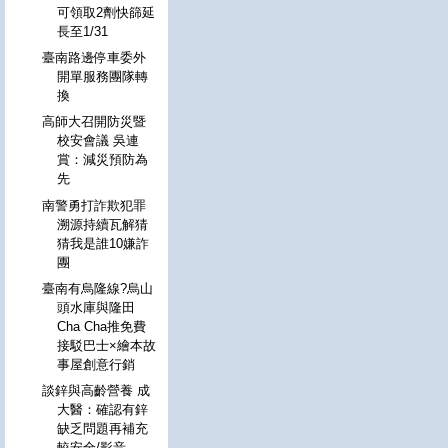
可領取2劑快篩延
長至1/31
臺南路邊停車委外
開單服務團隊轉
換
高師大召開防災暨
校安會議 吳連
賞：減災預防為
先
南警勇打詐欺犯罪
溯源持續瓦解猜
猜我是誰10嫌詐
團
臺南有烏隆線?烏山
頭水庫與隆田
Cha Cha推免費
接駁巴士×繪本故
事屋創意行銷
談鋅與高齡營養 成
大醫：確認有鋅
缺乏問題再補充
較安全/影音