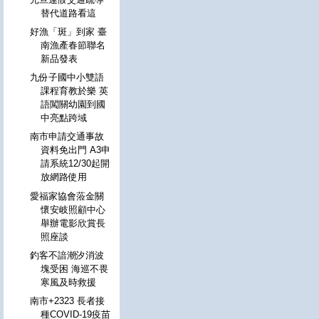
替代道路看這
好漁「斑」到家 臺
南漁產春節聯名
新品發表
九份子國中小雙語
課程育教於樂 英
語闖關幼園到國
中亮點跨域
南市申請交通事故
資料免出門 A3申
請系統12/30起開
放網路使用
愛福家協會蒞金關
懷安岐照顧中心
舉辦電影欣賞長
照座談
釣客不諳潮汐消波
塊受困 海巡不畏
寒風及時救援
南市+2323 長者接
種COVID-19疫苗