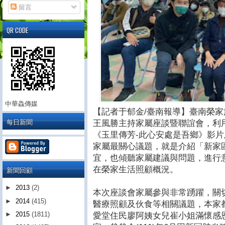
留言
QR CODE
中華鱻傳媒
【記者于郁金/臺南報導】臺南榮家於
每日新聞
王風勝主持家屬座談暨聯誼會，利
《玉里傳芳-此心安處是吾鄉》影
家屬最關心議題，就是介紹「新家
宜，也傾聽家屬建議與問題，進行
在榮家生活照顧概況。
新聞回顧
►
2013
(2)
本次座談會家屬參與非常踴躍，關
►
2014
(415)
醫療照顧及伙食等相關議題，本家
►
2015
(1811)
愛堂住民廖阿姨女兒崔小姐滿懷感