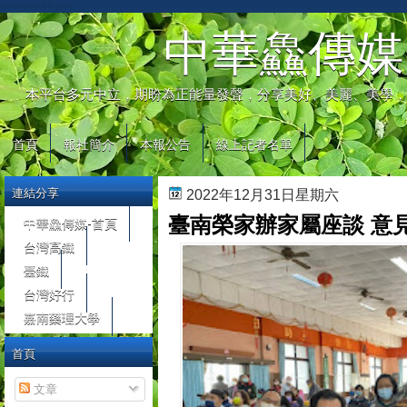
automaty do gier
中華鱻傳媒
本平台多元中立，期盼為正能量發聲，分享美好、美麗、美學，
首頁
報社簡介
本報公告
線上記者名單
連結分享
2022年12月31日星期六
臺南榮家辦家屬座談 意
中華鱻傳媒-首頁
台灣高鐵
臺鐵
台灣好行
嘉南藥理大學
首頁
文章