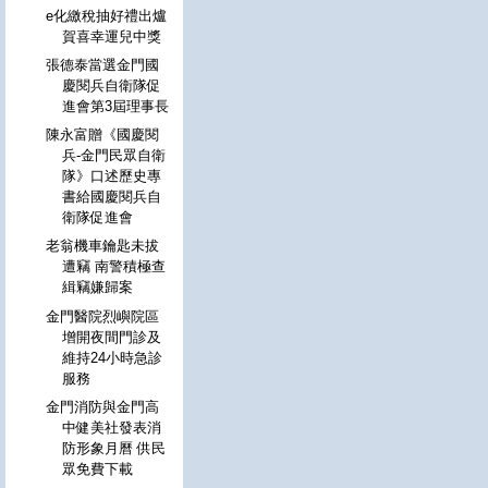
e化繳稅抽好禮出爐
賀喜幸運兒中獎
張德泰當選金門國
慶閱兵自衛隊促
進會第3屆理事長
陳永富贈《國慶閱
兵-金門民眾自衛
隊》口述歷史專
書給國慶閱兵自
衛隊促進會
老翁機車鑰匙未拔
遭竊 南警積極查
緝竊嫌歸案
金門醫院烈嶼院區
增開夜間門診及
維持24小時急診
服務
金門消防與金門高
中健美社發表消
防形象月曆 供民
眾免費下載