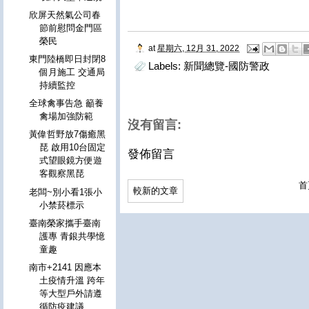
欣屏天然氣公司春
節前慰問金門區
榮民
at
星期六, 12月 31, 2022
東門陸橋即日封閉8
Labels:
新聞總覽-國防警政
個月施工 交通局
持續監控
全球禽事告急 籲養
禽場加強防範
沒有留言:
黃偉哲野放7傷癒黑
琵 啟用10台固定
發佈留言
式望眼鏡方便遊
客觀察黑琵
首
較新的文章
老闆~別小看1張小
小禁菸標示
臺南榮家攜手臺南
護專 青銀共學憶
童趣
南市+2141 因應本
土疫情升溫 跨年
等大型戶外請遵
循防疫建議