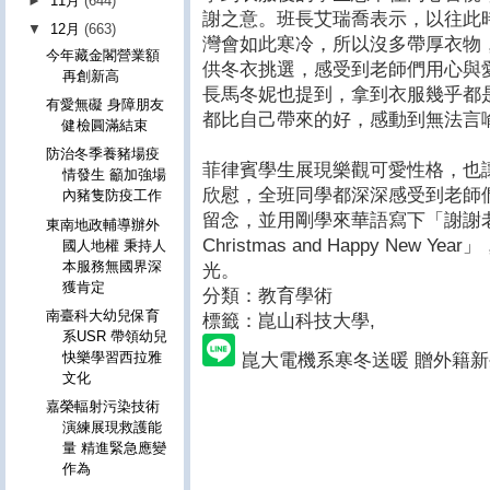
►
11月
(644)
謝之意。班長艾瑞喬表示，以往此
▼
12月
(663)
灣會如此寒冷，所以沒多帶厚衣物
今年藏金閣營業額
供冬衣挑選，感受到老師們用心與
再創新高
長馬冬妮也提到，拿到衣服幾乎都
有愛無礙 身障朋友
都比自己帶來的好，感動到無法言
健檢圓滿結束
防治冬季養豬場疫
菲律賓學生展現樂觀可愛性格，也
情發生 籲加強場
欣慰，全班同學都深深感受到老師
內豬隻防疫工作
留念，並用剛學來華語寫下「謝謝老
東南地政輔導辦外
Christmas and Happy Ne
國人地權 秉持人
本服務無國界深
光。
獲肯定
分類：教育學術
南臺科大幼兒保育
標籤：崑山科技大學
,
系USR 帶領幼兒
快樂學習西拉雅
崑大電機系寒冬送暖 贈外籍
文化
嘉榮輻射污染技術
演練展現救護能
量 精進緊急應變
作為