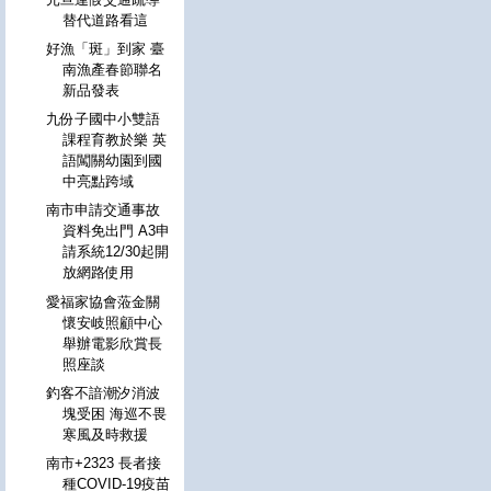
替代道路看這
好漁「斑」到家 臺
南漁產春節聯名
新品發表
九份子國中小雙語
課程育教於樂 英
語闖關幼園到國
中亮點跨域
南市申請交通事故
資料免出門 A3申
請系統12/30起開
放網路使用
愛福家協會蒞金關
懷安岐照顧中心
舉辦電影欣賞長
照座談
釣客不諳潮汐消波
塊受困 海巡不畏
寒風及時救援
南市+2323 長者接
種COVID-19疫苗