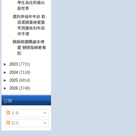
學生為住民藝出
新世界
棗到幸福年年好 歡
迎選購臺南蜜棗
早買棗收到年節
伴手禮
關廟救國團歲末傳
愛 關懷龍崎教養
院
►
2023
(7731)
►
2024
(7118)
►
2025
(6814)
►
2026
(3748)
訂閱
文章
留言