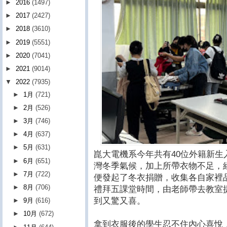
►
2016
(1497)
►
2017
(2427)
►
2018
(3610)
►
2019
(5551)
►
2020
(7041)
►
2021
(9014)
▼
2022
(7935)
►
1月
(721)
►
2月
(526)
►
3月
(746)
►
4月
(637)
►
5月
(631)
崑大電機系今年共有40位外籍新
►
6月
(651)
灣冬季氣候，加上所帶衣物不足，
►
7月
(722)
便發起了冬衣捐贈，收集各自家裡
►
8月
(706)
禮拜五課堂時間，由老師帶去教室
到又驚又喜。
►
9月
(616)
►
10月
(672)
拿到衣服後的學生忍不住內心喜悅