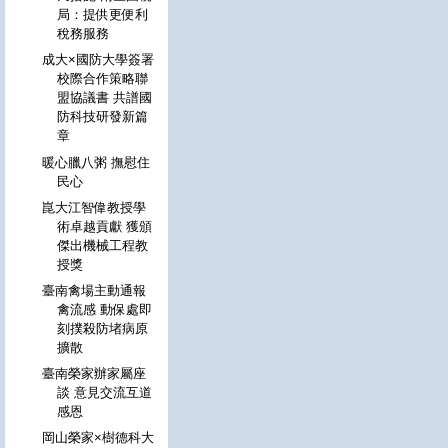
局：提供更便利
稅務服務
成大×國防大學簽署
校際合作策略聯
盟協議書 共譜國
防科技研發新篇
章
暖心臘八粥 撫慰住
民心
崑大江智偉教授學
術卓越貢獻 獲頒
傑出機械工程教
授獎
臺南禽場主動通報
禽流感 動保處即
刻撲殺防堵病原
擴散
臺南榮家辦家屬座
談 意見交流互道
感恩
岡山榮家×樹德科大