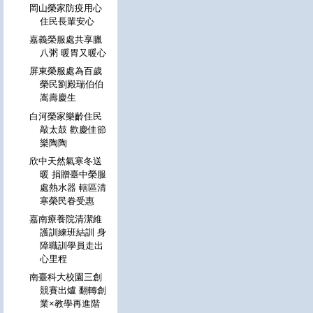
岡山榮家防疫用心
住民長輩安心
嘉義榮服處共享臘
八粥 暖胃又暖心
屏東榮服處為百歲
榮民劉殿瑞伯伯
嵩壽慶生
白河榮家樂齡住民
敲太鼓 歡慶佳節
樂陶陶
欣中天然氣寒冬送
暖 捐贈臺中榮服
處熱水器 轄區清
寒榮民眷受惠
嘉南療養院清潔維
護訓練班結訓 身
障職訓學員走出
心里程
南臺科大校園三創
競賽出爐 翻轉創
業×教學再進階