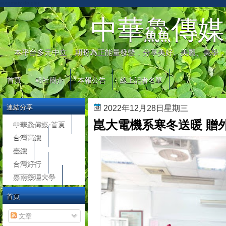
automaty do gier
中華鱻傳媒
本平台多元中立，期盼為正能量發聲，分享美好、美麗、美學，
首頁
報社簡介
本報公告
線上記者名單
連結分享
2022年12月28日星期三
崑大電機系寒冬送暖 贈
中華鱻傳媒-首頁
台灣高鐵
臺鐵
台灣好行
嘉南藥理大學
首頁
文章