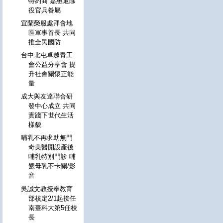
特約商 嘉惠退除
役官兵眷屬
宜蘭榮服處拜會地
區軍事首長 共同
推全民國防
台中北屯卓越青工
會公益分享會 提
升社會關懷正能
量
成大與友達聯合研
發中心成立 共同
實踐下世代生活
樣貌
哺乳不再求助無門
奇美醫開設產後
哺乳特別門診 哺
餵母乳不卡關/影
音
吳誠文教授奉教育
部核定2/1起接任
南臺科大第5任校
長