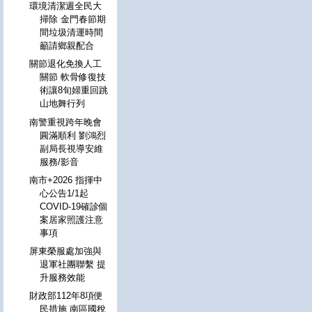
環境清潔週全民大
掃除 金門春節期
間垃圾清運時間
籲請鄉親配合
關節退化免換人工
關節 軟骨修復技
術讓8旬婦重回跳
山地舞行列
南警重視跨年晚會
圓滿順利 劉鴻烈
副局長視導安維
服務/影音
南市+2026 指揮中
心公告1/1起
COVID-19確診個
案居家照護注意
事項
屏東榮服處加強與
退軍社團聯繫 提
升服務效能
財政部112年8項便
民措施 南區國稅