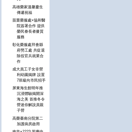
高雄榮家溫馨慶生
傳遞祝福
苗栗榮服處×協和醫
院簽署合作 提供
榮民眷長者優質
服務
彰化榮服處拜會縣
府勞工處 共促退
除役官兵就業合
作
成大員工子女非營
利幼園揭牌 設置
7班級向市民招手
屏東海生館明年推
沉浸體驗揭開深
海之美 首推冬令
營迷你解說員親
子營
高榮臺南分院第二
加護病房啟用
南市+2223 因應中