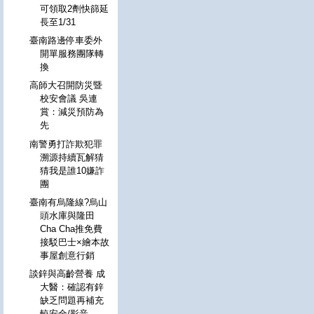
可領取2劑快篩延
長至1/31
臺南路邊停車委外
開單服務團隊轉
換
高師大召開防災暨
校安會議 吳連
賞：減災預防為
先
南警勇打詐欺犯罪
溯源持續瓦解猜
猜我是誰10嫌詐
團
臺南有烏隆線?烏山
頭水庫與隆田
Cha Cha推免費
接駁巴士×繪本故
事屋創意行銷
談鋅與高齡營養 成
大醫：確認有鋅
缺乏問題再補充
較安全/影音