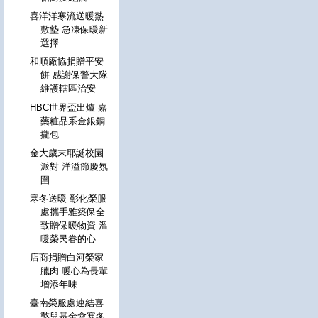
喜洋洋寒流送暖熱
敷墊 急凍保暖新
選擇
和順廠協捐贈平安
餅 感謝保警大隊
維護轄區治安
HBC世界盃出爐 嘉
藥粧品系金銀銅
攏包
金大歲末耶誕校園
派對 洋溢節慶氛
圍
寒冬送暖 彰化榮服
處攜手雅築保全
致贈保暖物資 溫
暖榮民眷的心
店商捐贈白河榮家
臘肉 暖心為長輩
增添年味
臺南榮服處連結喜
憨兒基金會寒冬