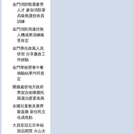
金門消防甄選優秀
人才 參加消防署
高級救護技術員
訓練
金門消防局遙控無
人機成果演練備
受肯定
金門專任政風人員
研習 分享廉政工
作經驗
金門學校營養午餐
抽驗結果均符規
定
榮服處偕地方政府
齊賀自衛隊榮民
羅晟治婆婆嵩壽
全國兒童教具賽齊
聚嘉藥 新住民文
化成焦點
大員皇冠元旦幸福
甜品開賣 火山太