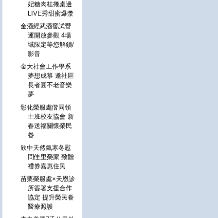
妃糖肉桂捲桌邊
LIVE秀甜蜜爆漿
金酒經武酒窖試營
運開放參觀 4場
域限定等您解鎖/
影音
金大社會工作學系
夢想成箏 邀社區
長者圓不老音樂
夢
彰化榮服處偕同領
士班校友協會 新
春送福關懷榮民
眷
欣中天然氣寒冬慰
問佳里榮家 致贈
禮券嘉惠住民
苗栗榮服處×天恩診
所簽署支援合作
協定 提升榮民眷
醫療照護