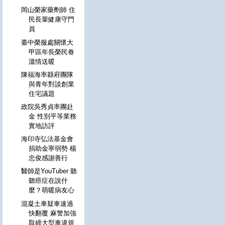
岡山榮家藥劑師 住
民長輩健康守門
員
臺中榮服處關懷大
甲區年長榮民眷
溫情送暖
陳福海率縣府團隊
與青年對談創業
住宅議題
政院吳秀貞率團赴
金 性別平等業務
實地訪評
海印寺弘法基金會
捐助金寧弱勢 楊
忠俊感謝善行
醫師是YouTuber 聽
聽癌症在說什
麼？萌暖病友心
混凝土車疑車速過
快翻覆 麻警加強
取締大型車違規