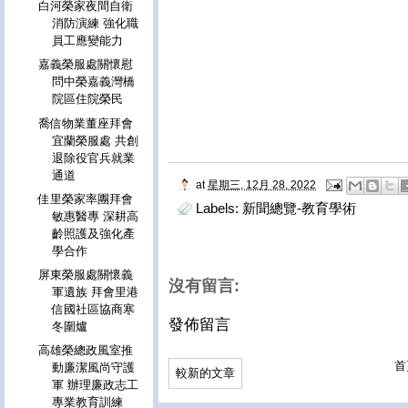
白河榮家夜間自衛
消防演練 強化職
員工應變能力
嘉義榮服處關懷慰
問中榮嘉義灣橋
院區住院榮民
喬信物業董座拜會
宜蘭榮服處 共創
退除役官兵就業
通道
at
星期三, 12月 28, 2022
佳里榮家率團拜會
Labels:
新聞總覽-教育學術
敏惠醫專 深耕高
齡照護及強化產
學合作
屏東榮服處關懷義
沒有留言:
軍遺族 拜會里港
信國社區協商寒
發佈留言
冬圍爐
高雄榮總政風室推
首
動廉潔風尚守護
較新的文章
軍 辦理廉政志工
專業教育訓練