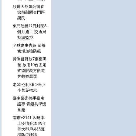
欣屏天然氣公司春
節前慰問金門區
榮民
東門陸橋即日封閉8
個月施工 交通局
持續監控
全球禽事告急 籲養
禽場加強防範
黃偉哲野放7傷癒黑
琵 啟用10台固定
式望眼鏡方便遊
客觀察黑琵
老闆~別小看1張小
小禁菸標示
臺南榮家攜手臺南
護專 青銀共學憶
童趣
南市+2141 因應本
土疫情升溫 跨年
等大型戶外請遵
循防疫建議