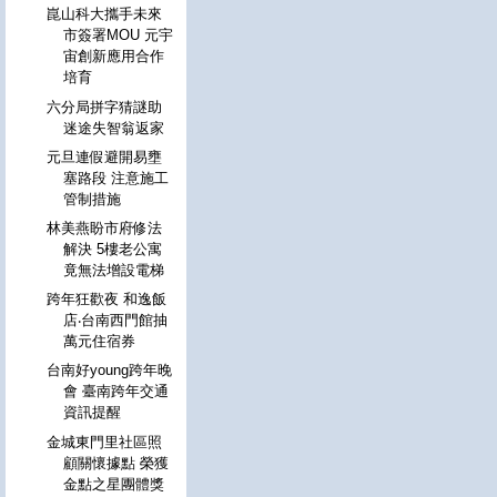
崑山科大攜手未來
市簽署MOU 元宇
宙創新應用合作
培育
六分局拼字猜謎助
迷途失智翁返家
元旦連假避開易壅
塞路段 注意施工
管制措施
林美燕盼市府修法
解決 5樓老公寓
竟無法增設電梯
跨年狂歡夜 和逸飯
店‧台南西門館抽
萬元住宿券
台南好young跨年晚
會 臺南跨年交通
資訊提醒
金城東門里社區照
顧關懷據點 榮獲
金點之星團體獎