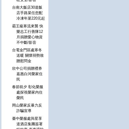
台南大飯店30道飯
店手路菜任您配
冷凍年菜220元起
霸王級寒流來襲 快
樂志工行善隊12
月捐贈愛心物資
不中斷/影音
台電金門區處寒冬
送暖 關懷弱勢致
贈慰問金
欣中公司捐贈禮券
嘉惠白河榮家住
民
春節前夕 彰化榮服
處探視榮家內住
榮民
岡山榮家反暴力反
詐騙宣導
臺中榮服處與星享
道酒店集團簽署