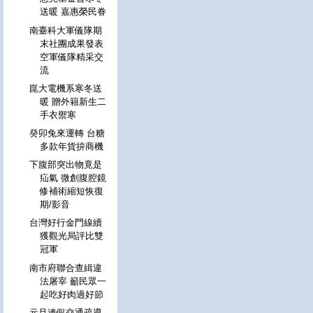
送暖 嘉惠榮民眷
南臺科大軍儀隊期
末社團成果發表
空軍儀隊精采交
流
崑大電機系寒冬送
暖 贈外籍新生二
手衣禦寒
癸卯兔來運轉 台糖
多款年貨拚商機
下腹部突出物竟是
疝氣 微創腹腔鏡
修補術縮短恢復
期/影音
台灣好行金門線續
獲觀光局評比雙
冠軍
南市府聯合查緝違
法屠宰 籲民眾一
起吃好肉過好節
元旦連假交通疏導