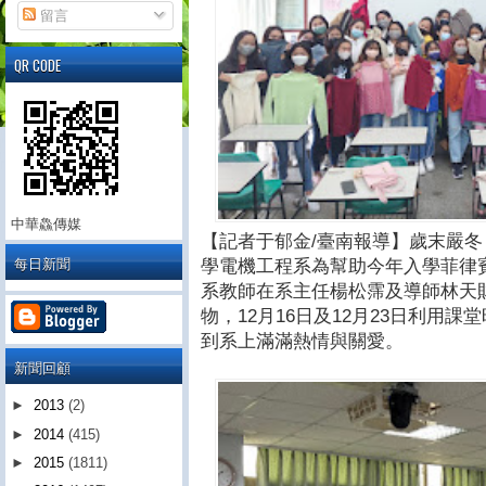
留言
QR CODE
中華鱻傳媒
【記者于郁金/臺南報導】歲末嚴
每日新聞
學電機工程系為幫助今年入學菲律
系教師在系主任楊松霈及導師林天
物，12月16日及12月23日利用
到系上滿滿熱情與關愛。
新聞回顧
►
2013
(2)
►
2014
(415)
►
2015
(1811)