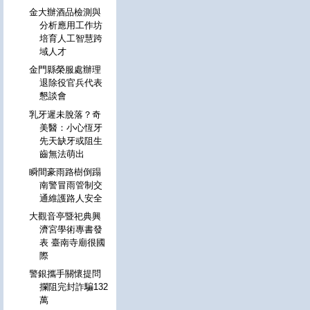
金大辦酒品檢測與
分析應用工作坊
培育人工智慧跨
域人才
金門縣榮服處辦理
退除役官兵代表
懇談會
乳牙遲未脫落？奇
美醫：小心恆牙
先天缺牙或阻生
齒無法萌出
瞬間豪雨路樹倒蹋
南警冒雨管制交
通維護路人安全
大觀音亭暨祀典興
濟宮學術專書發
表 臺南寺廟很國
際
警銀攜手關懷提問
攔阻完封詐騙132
萬