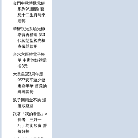
金門中秋博狀元餅
系列9/1開跑 藝
想十二生肖時來
運轉
華醫視光系驗光師
培育再精進 第3
代智慧型視光檢
查儀器啟用
台水六區推電子帳
單 申辦贈好禮還
省3元
大員皇冠3周年慶
9/27安平遊夕健
走嘉年華 首獎抽
總統套房
浪子回頭金不換 漫
漫戒癮路
跟著「我的餐盤」×
長者「三好一
巧」均衡飲食 營
養好棒