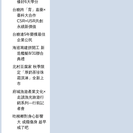
修好6大學分
台糖跨「育」嘉藥×
臺科大合作
CSR×USR共創
永續新價值
台糖連5年榮獲最佳
企業公民
海巡籌建拼開工 新
造艦艇8/31聯合
典禮
北村豆腐家 秋季限
定「厚奶茶珍珠
霜淇淋」全新上
市
府城漁遊產業文化×
走讀漁光旅遊行
銷系列—行前記
者會
吃檳榔對身心影響
大 成癮傷身 趁早
戒了吧