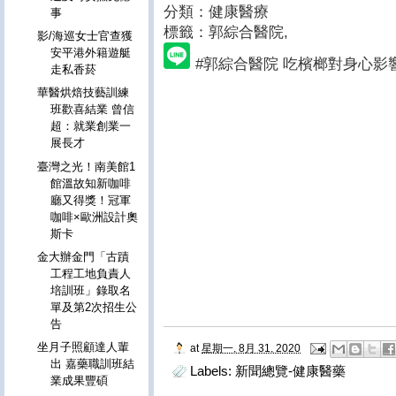
分類：健康醫療
事
標籤：郭綜合醫院
,
影/海巡女士官查獲
安平港外籍遊艇
#郭綜合醫院 吃檳榔對身心影
走私香菸
華醫烘焙技藝訓練
班歡喜結業 曾信
超：就業創業一
展長才
臺灣之光！南美館1
館溫故知新咖啡
廳又得獎！冠軍
咖啡×歐洲設計奧
斯卡
金大辦金門「古蹟
工程工地負責人
培訓班」錄取名
單及第2次招生公
告
坐月子照顧達人輩
at
星期一, 8月 31, 2020
出 嘉藥職訓班結
Labels:
新聞總覽-健康醫藥
業成果豐碩