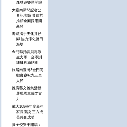
森林遊樂區開跑
大臺南新聞記者公
會記者節 黃偉哲
推銷全面採用國
產豬
海巡攜手美化井仔
腳 協力淨化鹽田
海堤
金門縣托育員再添
生力軍！金寧訓
練班圓滿結訓
旅居南臺灣3金門同
鄉會慶祝九三軍
人節
推廣藝文雅集活動
展現國軍藝文實
力
成大109學年度新生
家長座談 三方成
長共創成功
黃子佼安平開唱：