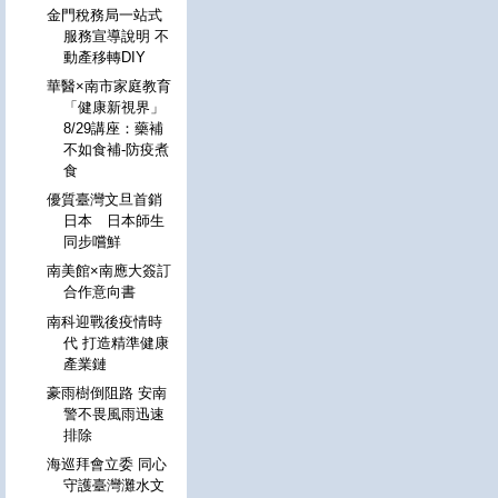
金門稅務局一站式
服務宣導說明 不
動產移轉DIY
華醫×南市家庭教育
「健康新視界」
8/29講座：藥補
不如食補-防疫煮
食
優質臺灣文旦首銷
日本 日本師生
同步嚐鮮
南美館×南應大簽訂
合作意向書
南科迎戰後疫情時
代 打造精準健康
產業鏈
豪雨樹倒阻路 安南
警不畏風雨迅速
排除
海巡拜會立委 同心
守護臺灣灘水文