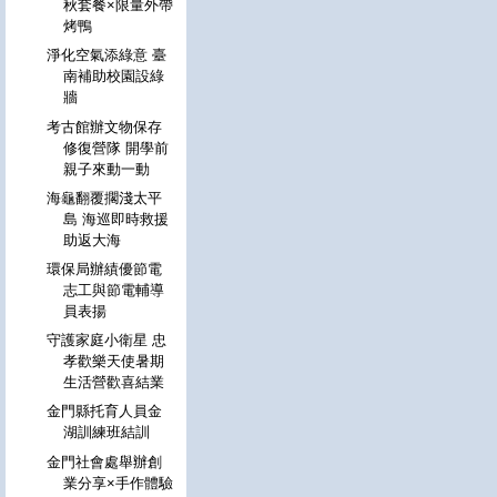
秋套餐×限量外帶
烤鴨
淨化空氣添綠意 臺
南補助校園設綠
牆
考古館辦文物保存
修復營隊 開學前
親子來動一動
海龜翻覆擱淺太平
島 海巡即時救援
助返大海
環保局辦績優節電
志工與節電輔導
員表揚
守護家庭小衛星 忠
孝歡樂天使暑期
生活營歡喜結業
金門縣托育人員金
湖訓練班結訓
金門社會處舉辦創
業分享×手作體驗