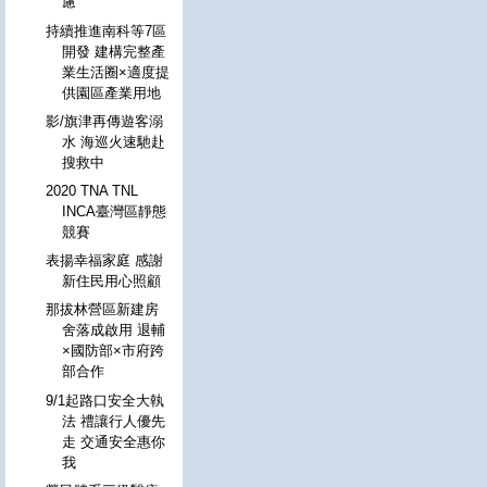
慮
持續推進南科等7區
開發 建構完整產
業生活圈×適度提
供園區產業用地
影/旗津再傳遊客溺
水 海巡火速馳赴
搜救中
2020 TNA TNL
INCA臺灣區靜態
競賽
表揚幸福家庭 感謝
新住民用心照顧
那拔林營區新建房
舍落成啟用 退輔
×國防部×市府跨
部合作
9/1起路口安全大執
法 禮讓行人優先
走 交通安全惠你
我