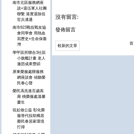
南市北區服務網座
談×退伍軍人社團
聯繫 落實退除役
沒有留言:
官兵溝通
南市823戰役戰友協
發佈留言
會同學會 用熱血
寫歷史×生命保臺
首
灣
較新的文章
學甲區所聯合3社區
小旗艦計畫 老人
邀囝成果豐碩
屏東榮服處辦服務
網座談會 傾聽榮
民眷心聲
榮民馮兆進百歲嵩
壽 桃榮服處溫馨
慶生
役起做公益 彰化榮
服替代役助獨居
榮民眷居家環境
打掃