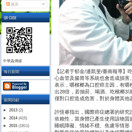
留言
QR CODE
中華鱻傳媒
每日新聞
【記者于郁金/連凱斐/臺南報導】
心血管及腸胃等系統也會造成損害
表示，嚼檳榔為口腔癌主因，有嚼
出28倍，若抽菸、喝酒、吃檳榔3
僅對口腔造成危害，對於身體其他
新聞回顧
►
2013
(2)
許恆睿指出，國際癌症總署的研究
►
2014
(415)
依賴性，當身體已產生使用該物質
睡眠障礙、情緒不穩、焦慮等情形
►
2015
(1811)