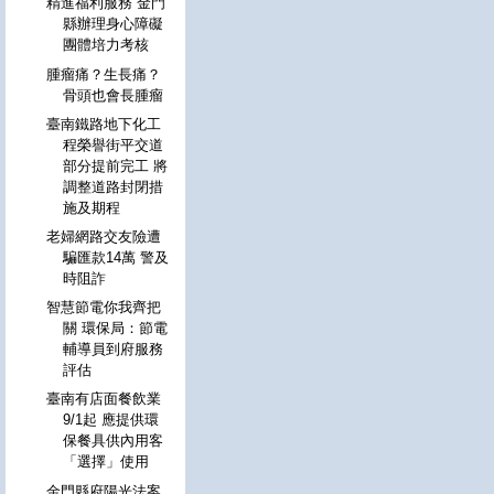
精進福利服務 金門
縣辦理身心障礙
團體培力考核
腫瘤痛？生長痛？
骨頭也會長腫瘤
臺南鐵路地下化工
程榮譽街平交道
部分提前完工 將
調整道路封閉措
施及期程
老婦網路交友險遭
騙匯款14萬 警及
時阻詐
智慧節電你我齊把
關 環保局：節電
輔導員到府服務
評估
臺南有店面餐飲業
9/1起 應提供環
保餐具供內用客
「選擇」使用
金門縣府陽光法案