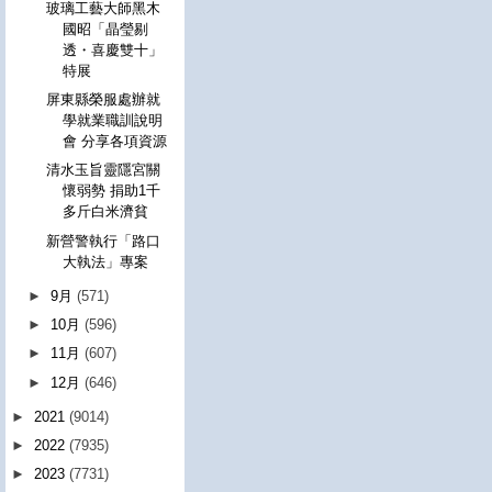
玻璃工藝大師黑木
國昭「晶瑩剔
透・喜慶雙十」
特展
屏東縣榮服處辦就
學就業職訓說明
會 分享各項資源
清水玉旨靈隱宮關
懷弱勢 捐助1千
多斤白米濟貧
新營警執行「路口
大執法」專案
►
9月
(571)
►
10月
(596)
►
11月
(607)
►
12月
(646)
►
2021
(9014)
►
2022
(7935)
►
2023
(7731)