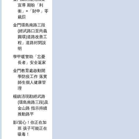
宣導 期盼「利
衝」×「財申」零
裁罰
金門環島南路三段
(經武路口至尚義
圓環)道路改善工
程」道路封閉說
明
學甲暖警助「忘憂
長者」安全返家
金門教育處啟動開
學防疫工作 落實
師生個人健康管
理
楊鎮浯現勘經武路
(環島南路三段)及
金山路 指示持續
推動路平
影/當心！你正在加
班 孩子可能正在
吸毒！