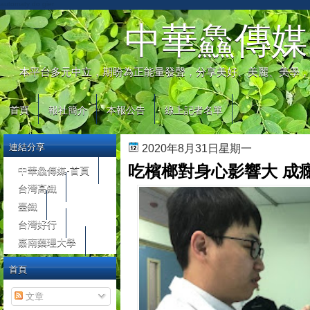
automaty do gier
中華鱻傳媒
本平台多元中立，期盼為正能量發聲，分享美好、美麗、美學，
首頁
報社簡介
本報公告
線上記者名單
連結分享
2020年8月31日星期一
吃檳榔對身心影響大 成
中華鱻傳媒-首頁
台灣高鐵
臺鐵
台灣好行
嘉南藥理大學
首頁
文章