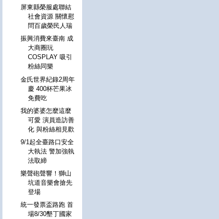
屏東縣榮服處聯結
社會資源 關懷慰
問百歲榮民人瑞
振興消費來臺南 成
大商圈玩
COSPLAY 吸引
粉絲同樂
金氏世界紀錄2周年
慶 400杯芒果冰
免費吃
我的婆婆怎麼這麼
可愛 演員造訪善
化 與粉絲相見歡
9/1起全臺路口安全
大執法 警加強執
法取締
樂聲砲聲響！獅山
坑道音樂會搶先
登場
統一發票盃路跑 首
場8/30墾丁國家