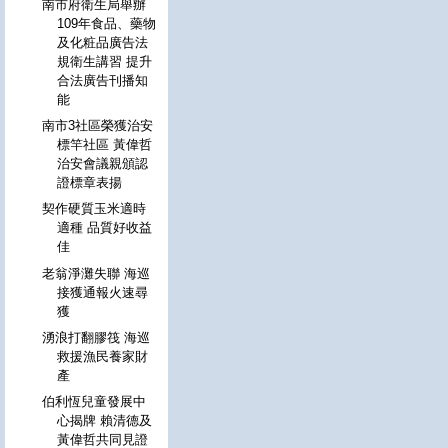
南市府衛生局舉辦
109年食品、藥物
及化粧品廣告法
規衛生講習 提升
合法廣告刊播知
能
南市3社區榮獲治安
標竿社區 黃偉哲
治安會議親頒認
證標章表揚
契作硬質玉米適時
適種 品質好收益
佳
老翁淨灘失聯 海巡
接獲通報火速尋
獲
湧浪打翻膠筏 海巡
救援漁民養家財
產
伯利恆兒童發展中
心揭牌 賴清德及
黃偉哲共同見證