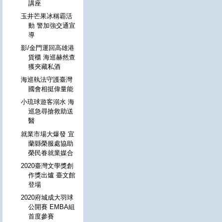
講座
玉井芒果冰稱霸活
動 警加強交通宣
導
影/金門運回高雄港
貨櫃 海巡赫然查
獲夾藏私酒
海巡執法守護臺灣
國會相挺偉量能
小琉球遊客溺水 海
巡急尋搶救助送
醫
就業市場大爆發 宜
蘭縣榮服處協助
榮民眷就業媒合
2020臺灣文學獎創
作獎出爐 臺文館
登場
2020府城成大羽球
公開賽 EMBA組
首度參賽