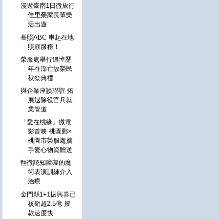
漫遊臺南1日微旅行
佳里榮家長輩樂
活出遊
長照ABC 串起在地
照顧服務！
榮服處舉行追悼歷
年在澎亡故榮民
秋祭典禮
與企業座談聯誼 拓
展退除役官兵就
業管道
「愛在桃緣」微電
影首映 桃園郵×
桃園市榮服處攜
手愛心物資贈送
輕微認知障礙的魔
術表演訓練介入
治療
金門縣1+1振興券已
核銷超2.5億 撥
款速度快