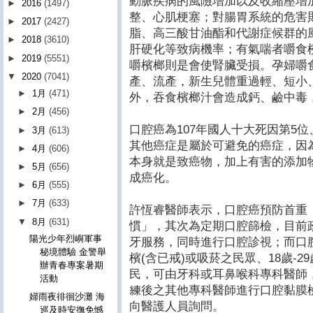
動脈疾病的風險增加以及收縮壓增
►
2016
(1497)
整、心肌梗塞；對腸胃系統的危害
►
2017
(2427)
脂、高三酸甘油酯和代謝症候群的
►
2018
(3610)
肝硬化等致病機率；有氣喘者嚼食
►
2019
(5551)
嚼檳榔則是會使腎臟受損。孕婦嚼
▼
2020
(7041)
產、流產，新生兒體重過輕、短小
►
1月
(471)
外，吞食檳榔汁會造成鈣、鹼中毒
►
2月
(456)
口腔癌為107年國人十大死因第5
►
3月
(613)
其他癌症是屬於可避免的癌症，因
►
4月
(606)
本身就是致癌物，加上有害的添加
►
5月
(656)
成癌化。
►
6月
(555)
►
7月
(633)
許恆睿醫師表示，口腔癌預防首重
▼
8月
(631)
慣」，其次為定期口腔篩檢，目前
陽光少年烈嶼軍事
牙服務，同時進行口腔診視；而口
秘境體驗 金警舉
檳(含已戒)或吸菸之民眾、18歲-2
辦青春專案暑期
民，可由牙科或耳鼻喉科專科醫師
活動
練後之其他專科醫師進行口腔黏膜
婦雨夜徘徊沙灘 海
向醫護人員詢問。
巡及時安撫免憾