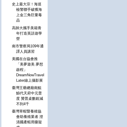
史上最大宗！海巡
檢警聯手破獲海
上金三角巨量毒
品
高師大攜手美籍青
年打造英語遊學
營
南市警察局109年通
譯人員講習
美國在台協會推
「美夢遊美.夢想
啟程」
DreamNowTravel
Later線上攝影展
臺灣王爺總廟南鯤
鯓代天府中元普
度 贊普桌數銳減
不到4千
臺灣草蝦暨養殖協
會助養殖業者 澄
清國產蝦用藥疑