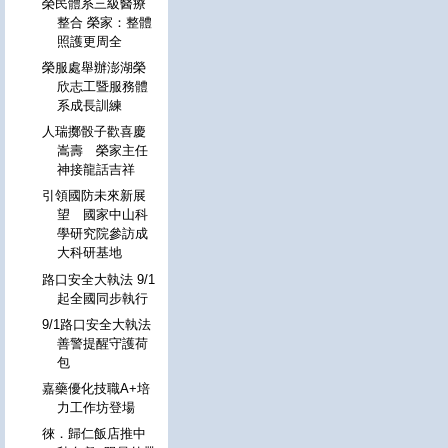
榮民體系三級醫療
整合 榮家：整體
照護更周全
榮服處舉辦澎湖榮
欣志工暨服務體
系成長訓練
人瑞擲骰子歡喜慶
嵩壽 榮家主任
神接龍話吉祥
引領國防未來新展
望 國家中山科
學研究院參訪成
大科研基地
路口安全大執法 9/1
起全國同步執行
9/1路口安全大執法
善警提醒守護荷
包
嘉藥優化技職A+培
力工作坊登場
徠．歸仁飯店推中