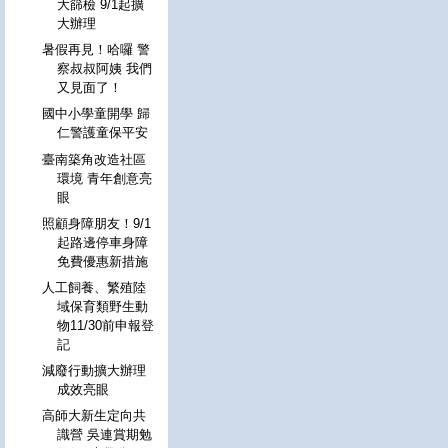
大篩檢 9/1起擴
大辦理
暑假再見！哈囉 警
察叔叔阿姨 我們
又見面了！
國中小學童開學 歸
仁警護童保平安
臺南築角改造社區
環境 青年創意亮
眼
照顧身障朋友！9/1
起路邊停車身障
免費優惠新措施
人工飼養、繁殖陸
域保育類野生動
物11/30前申報登
記
減廢行動擴大辦理
成效亮眼
高師大新生定向共
識營 吳連賞期勉