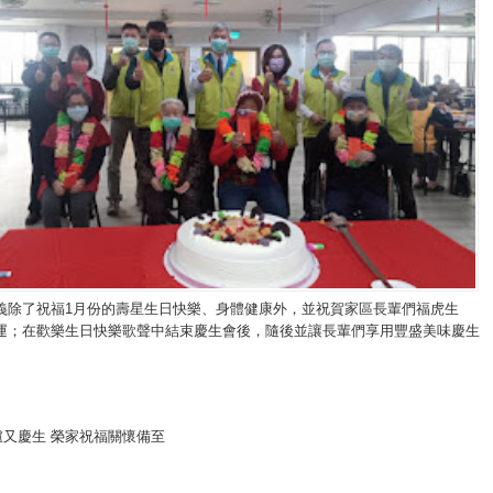
義除了祝福1月份的壽星生日快樂、身體健康外，並祝賀家區長輩們福虎生
運；在歡樂生日快樂歌聲中結束慶生會後，隨後並讓長輩們享用豐盛美味慶生
爐又慶生 榮家祝福關懷備至