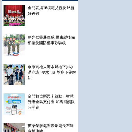
金門表揚16模範父親及16新
好爸爸
嘹亮歌聲展軍威 屏東縣後備
部接受國防部軍歌驗收
永康高地大淹水疑地下排水
溝崩壞 要求市府對症下藥解
決
金門數位縣民卡啟動！智慧
升級全島支付圈 加碼回饋限
時開跑
苗栗榮服處謝浚豪處長布達
宣誓典禮