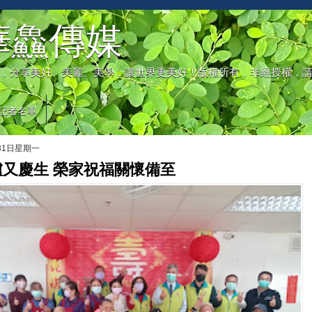
華鱻傳媒
，分享美好、美麗、美學，讓世界更美好！版權所有，非經授權，
記者名單
月31日星期一
又慶生 榮家祝福關懷備至