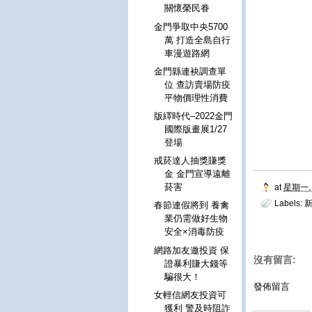
關懷榮民眷
金門爭取中央5700
萬 打造全島自行
車漫遊路網
金門縣連袂調查單
位 查訪賣場防疫
平物價理性消費
版繹時代–2022金門
國際版畫展1/27
登場
戒菸達人抽獎賺獎
金 金門宣導遠離
菸害
at
星期一, 
Labels:
春節連假將到 養禽
業仍需做好生物
安全×消毒防疫
網路加友邀投資 保
沒有留言:
證暴利賺大錢等
騙很大！
發佈留言
女輕信網友投資可
獲利 警及時阻詐