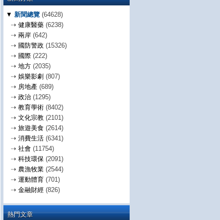
▼
新聞總覽
(64628)
⇢
健康醫藥
(6238)
⇢
兩岸
(642)
⇢
國防警政
(15326)
⇢
國際
(222)
⇢
地方
(2035)
⇢
娛樂影劇
(807)
⇢
房地產
(689)
⇢
政治
(1295)
⇢
教育學術
(8402)
⇢
文化宗教
(2101)
⇢
旅遊美食
(2614)
⇢
消費生活
(6341)
⇢
社會
(11754)
⇢
科技環保
(2091)
⇢
農漁牧業
(2544)
⇢
運動體育
(701)
⇢
金融財經
(826)
熱門文章