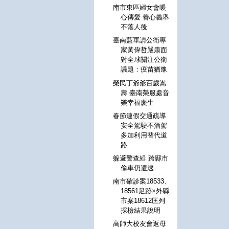
南市東區婦女會暖
心傳愛 善心義舉
不落人後
臺南藍軍請公衛專
家黃偉哲嚴肅面
對全球關注公衛
議題：疫苗猶豫
榮民丁爺爺百歲嵩
壽 臺南榮服處音
樂幸福慶生
春節連假交通疏導
安全駕駛不酒駕
多加利用替代道
路
躲避警查緝 跨縣市
偷車仍遭逮
南市確診案18533、
18561足跡×外縣
市案18612匡列
採檢結果說明
高師大校友會返母