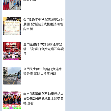
金門115年中秋配售酒8/17起
展開 配售認證或恢復請期限
內申辦
金門金鑽婚79對表揚溫馨登
場！5對獲白金婚走過70年歲
月
金門民生路中興路口實施車
道分流 駕駛人注意行駛
南市第5屆優良不動產經紀人
員暨第2屆優良地政士頒獎典
禮/影音