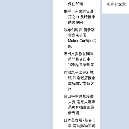
保住50萬
較新的文章
推手！南警匯集洪
荒之力 及時推車
助民脫困
散布創客夢 勞發署
雲嘉南分署
Maker Car預約開
跑
隆田文資教育園區
甫開幕夯日本
1/28起售票營運
春節親子出遊府城
玩 和逸飯店推金
虎玩限定文藝之
旅
台日學生原創漫畫
大賽 南應大漫畫
系勇奪插畫組最
優秀獎
日本美食展×新春市
集 南紡購物開跑