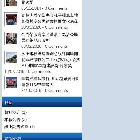
界送愛
05/11/2014 - 0 Comments
春祭大成至聖先師孔子釋奠典禮
黃偉哲率各界循古禮展文化底蘊
20/03/2026 - 0 Comments
金門榮服處寒冬送暖！為洽公民
眾奉茶貼心服務
03/02/2026 - 0 Comments
永康砲校遷建暨創意設計園區開
發區段徵收公共工程(第1期) 榮獲
2019國家卓越建設獎-特別獎
18/07/2019 - 0 Comments
華醫控糖我最行 世界糖尿病日園
遊會11/3中華醫大
24/10/2019 - 0 Comments
標籤
報社簡介
(1)
本報公告
(3)
線上記者名單
(1)
新聞分類