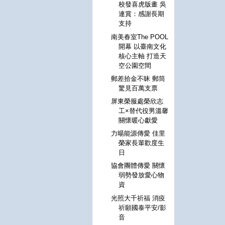
校發喜虎版畫 吳
連賞：感謝長期
支持
南美春室The POOL
開幕 以臺南文化
核心主軸 打造天
空公園空間
郵差拾金不昧 郵筒
驚見百萬支票
屏東榮服處榮欣志
工×替代役男溫馨
關懷暖心獻愛
力暘能源傳愛 佳里
榮家長輩歡度生
日
協會團體傳愛 關懷
弱勢發放愛心物
資
光照大千祈福 消疫
祈願國泰平安/影
音