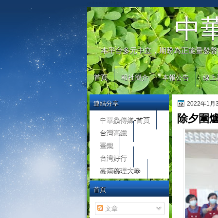
automaty do gier
中
本平台多元中立，期盼為正能量發聲
首頁
報社簡介
本報公告
線上
連結分享
2022年1
除夕圍爐
中華鱻傳媒-首頁
台灣高鐵
臺鐵
台灣好行
嘉南藥理大學
首頁
文章