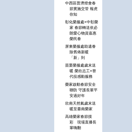
中西區普濟燈會春
節實施交管 報虎
你知
彰化榮服處×中彰榮
家 春節轉送依必
朗愛心物資嘉惠
榮民眷
屏東榮服處助遺眷
除舊佈新暖
「新」到
苗栗榮服處歲末送
暖 榮欣志工×替
代役感動服務
榮家啟動春節安全
聯防 守護長輩平
安過好年
欣南天然氣歲末送
暖至臺南榮家
高雄榮家春節摸
彩 現場直播長
輩嗨翻