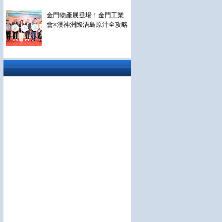
金門物產展登場！金門工業
會×漢神洲際浯島原汁全攻略
..