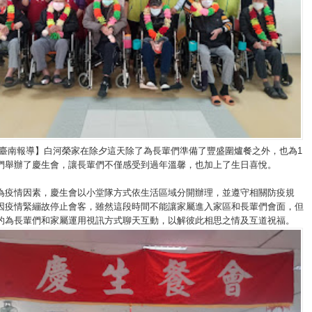
/臺南報導】白河榮家在除夕這天除了為長輩們準備了豐盛圍爐餐之外，也為1
們舉辦了慶生會，讓長輩們不僅感受到過年溫馨，也加上了生日喜悅。
為疫情因素，慶生會以小堂隊方式依生活區域分開辦理，並遵守相關防疫規
因疫情緊繃故停止會客，雖然這段時間不能讓家屬進入家區和長輩們會面，但
的為長輩們和家屬運用視訊方式聊天互動，以解彼此相思之情及互道祝福。