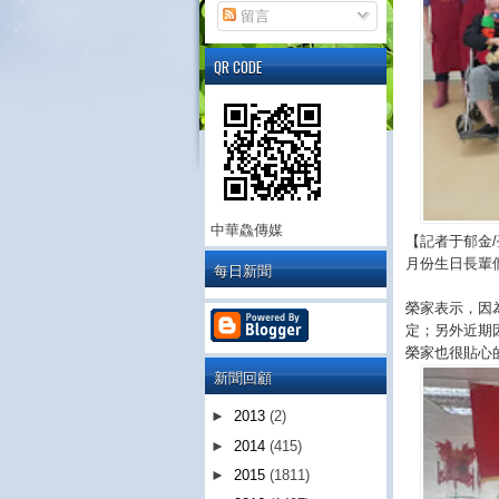
留言
QR CODE
中華鱻傳媒
【記者于郁金
月份生日長輩
每日新聞
榮家表示，因
定；另外近期
榮家也很貼心
新聞回顧
►
2013
(2)
►
2014
(415)
►
2015
(1811)