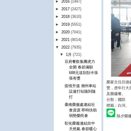
►
2016
(1497)
►
2017
(2427)
►
2018
(3610)
►
2019
(5551)
►
2020
(7041)
►
2021
(9014)
▼
2022
(7935)
▼
1月
(721)
豆府餐飲集團虎力
全開 春節滿額
688元送刮刮卡張
張有獎
榮家主任呂德
疫情升溫 潮州車站
豐，虎年行大
設速打站隨到隨
及圍爐餐。
打
分類：國防
臺南榮服處連結社
標籤：白河
,
會資源 即時扶助
弱勢榮民眷
除夕圍
彰化榮服連結欣中
天然氣 春節暖心