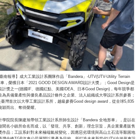
報導】成大工業設計系團隊作品「Bandera」-UTV(UTV-Utility Terrain
地形車，榮獲日本「2021 GOOD DESIGN AWARD設計大獎」；Good Design是
計獎之一(德國IF、德國紅點、美國IDEA、日本Good Design)，每年競爭都
往為具備量產性與優良產品設計條件之企業、法人組織或大學設計系所參賽；
」是臺灣首次以大學工業設計系所，越級參賽Good design award，從全球5,835
脫穎而出、奪得榮耀。
學院院長陳建旭帶領工業設計系所師生設計「Bandera 全地形車」，是以在
遊聞名小鎮所命名而成，以「發現、共享、創新」理念宗旨，具企業量產販售
獎作品；工設系針對未來極端氣候變化，因應惡劣環境與高山土石流等艱困地
臺灣金峰TGB汽車公司展開以量產為目的，所打造未來新世代UTV全地形車設