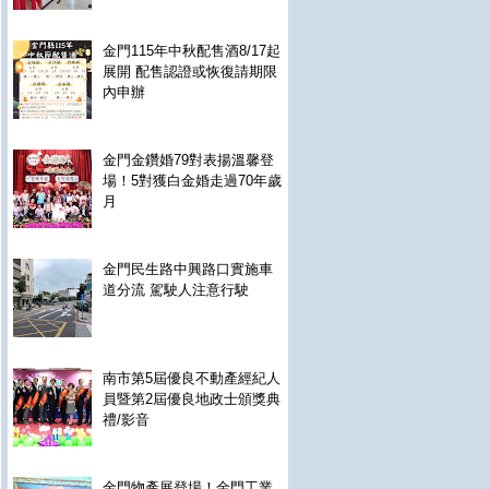
金門115年中秋配售酒8/17起
展開 配售認證或恢復請期限
內申辦
金門金鑽婚79對表揚溫馨登
場！5對獲白金婚走過70年歲
月
金門民生路中興路口實施車
道分流 駕駛人注意行駛
南市第5屆優良不動產經紀人
員暨第2屆優良地政士頒獎典
禮/影音
金門物產展登場！金門工業