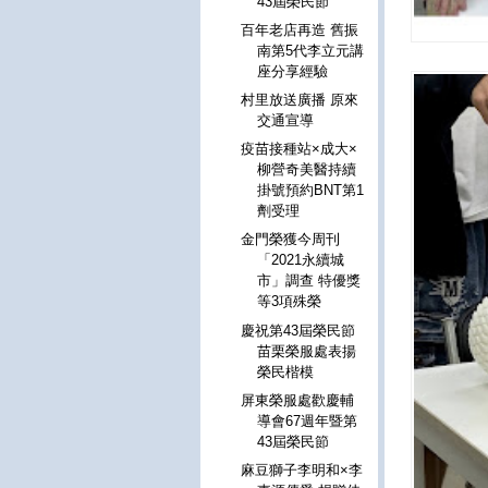
43屆榮民節
百年老店再造 舊振
南第5代李立元講
座分享經驗
村里放送廣播 原來
交通宣導
疫苗接種站×成大×
柳營奇美醫持續
掛號預約BNT第1
劑受理
金門榮獲今周刊
「2021永續城
市」調查 特優獎
等3項殊榮
慶祝第43屆榮民節
苗栗榮服處表揚
榮民楷模
屏東榮服處歡慶輔
導會67週年暨第
43屆榮民節
麻豆獅子李明和×李