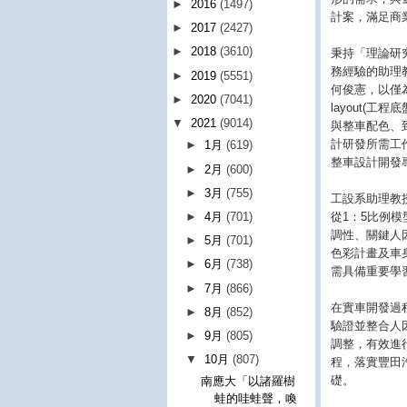
►
2016
(1497)
計案，滿足商
►
2017
(2427)
►
2018
(3610)
秉持「理論研
務經驗的助理
►
2019
(5551)
何俊憲，以僅為
►
2020
(7041)
layout(
▼
2021
(9014)
與整車配色、
計研發所需工
►
1月
(619)
整車設計開發
►
2月
(600)
►
3月
(755)
工設系助理教
從1：5比例
►
4月
(701)
調性、關鍵人
►
5月
(701)
色彩計畫及車
►
6月
(738)
需具備重要學
►
7月
(866)
在實車開發過程
►
8月
(852)
驗證並整合人
►
9月
(805)
調整，有效進
▼
10月
(807)
程，落實豐田汽
礎。
南應大「以諸羅樹
蛙的哇蛙聲，喚