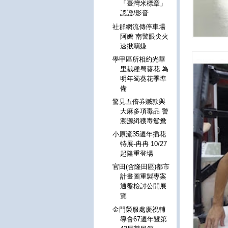
「臺灣米標章」
認證/影音
社群網流傳停車場
阿嬤 南警眼尖火
速揪竊嫌
學甲區所相約光華
里栽種蜀葵花 為
明年蜀葵花季準
備
驚見五倍券贓款與
大麻多項毒品 警
溯源緝獲毒鴛鴦
小原流35週年插花
特展-冉冉 10/27
起隆重登場
官田(含隆田區)都市
計畫圖重製專案
通盤檢討公開展
覽
金門榮服處慶祝輔
導會67週年暨第