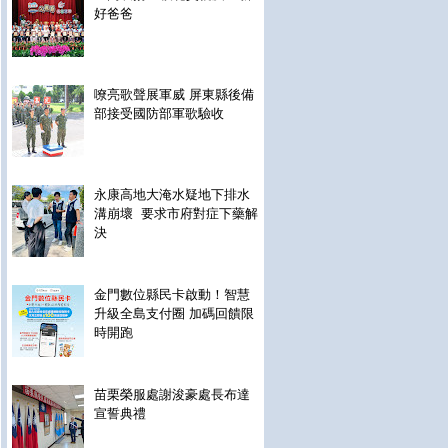
好爸爸
嘹亮歌聲展軍威 屏東縣後備
部接受國防部軍歌驗收
永康高地大淹水疑地下排水
溝崩壞 要求市府對症下藥解
決
金門數位縣民卡啟動！智慧
升級全島支付圈 加碼回饋限
時開跑
苗栗榮服處謝浚豪處長布達
宣誓典禮