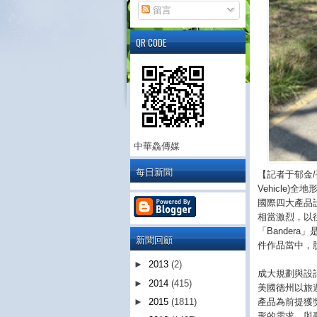
留言
QR CODE
中華鱻傳媒
每日新聞
【記者于郁金/臺南
Vehicle)全
國際四大產品設
相當激烈，以
「Bandera
新聞回顧
件作品當中，
►
2013
(2)
成大規劃與設計
►
2014
(415)
美國德州以旅
產品為前提獲
►
2015
(1811)
形的需求，與