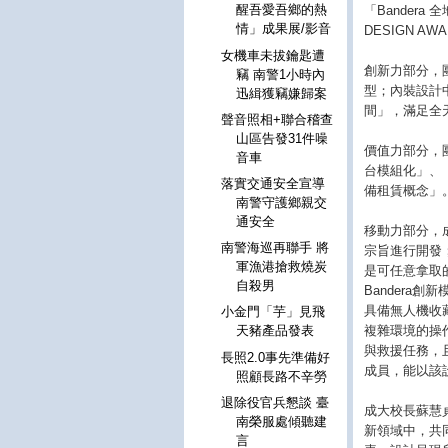
醒吾愛吾鄉的熱
「Bander
情」成果展/影音
DESIGN A
女機車未拔鑰匙遭
創新力部分，
竊 南警1小時內
型；內裝設計
迅緝獲竊嫌歸案
間」，滿足全
聲音照相+聯合稽查
山區告發31件噪
價值力部分，
音車
台模組化」、「
落實交通安全宣導
備租賃概念」
南警守護鄉親交
通安全
移動力部分，成大
南警海巡再聯手 將
宗旨進行開發
軍漁港搶救燒炭
是可任意拿取的
自殺男
Bandera
具備無人機收
小金門「芋」見飛
複雜環境的操
天豬產品發表
與救援任務，
長照2.0事先準備好
成員，能以該
照顧長路不辛勞
退除役官兵懇談 臺
成大校長蘇慧
南榮服處傾聽建
新領域中，共
言