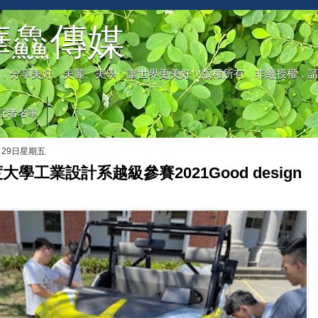
華鱻傳媒
，分享美好、美麗、美學，讓世界更美好！版權所有，非經授權，
記者名單
月29日星期五
大學工業設計系越級參賽2021Good design