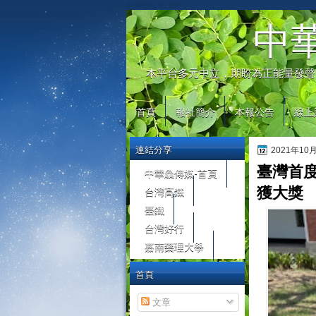
automaty do gier
中
本平台多元中立，期盼為正能量發聲
首頁
報社簡介
本報公告
線上
連結分享
2021年10
臺灣首度
中華鱻傳媒-首頁
台灣高鐵
獲大獎
臺鐵
台灣好行
嘉南藥理大學
首頁
文章