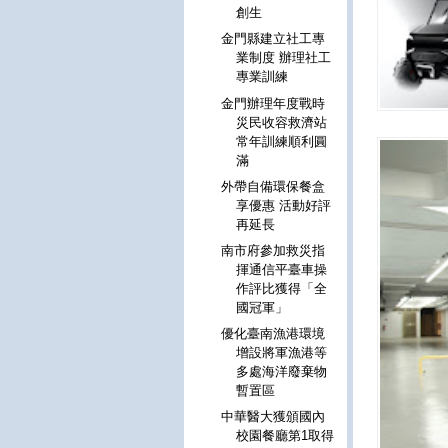
創生
金門縣建立社工專
業制度 辦理社工
專業訓練
金門辦理年度戰時
災民收容救濟站
常年訓練順利圓
滿
外帶自備環保餐盒
享優惠 活動好評
再延長
南市府參加救災指
揮通信平臺車操
作評比獲得「全
國冠軍」
優化臺南漁港環境
增設將軍漁港等
多處海洋廢棄物
暫置區
中華醫大獲頒國內
校園餐廳第1取得