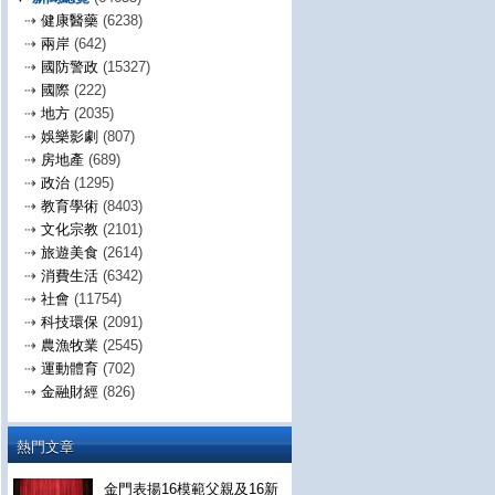
⇢
健康醫藥
(6238)
⇢
兩岸
(642)
⇢
國防警政
(15327)
⇢
國際
(222)
⇢
地方
(2035)
⇢
娛樂影劇
(807)
⇢
房地產
(689)
⇢
政治
(1295)
⇢
教育學術
(8403)
⇢
文化宗教
(2101)
⇢
旅遊美食
(2614)
⇢
消費生活
(6342)
⇢
社會
(11754)
⇢
科技環保
(2091)
⇢
農漁牧業
(2545)
⇢
運動體育
(702)
⇢
金融財經
(826)
熱門文章
金門表揚16模範父親及16新