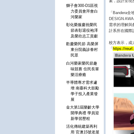
素，設計呈現
獅子會300-D1區視
力委員會拜會白
「Bander
河榮家
DESIGN 
需求的理解與
彰化榮服慶祝榮民
節表彰退役袍澤
計系所在國際
及榮欣志工貢獻
校方表示，成大
歡慶榮民節 高榮屏
「
https://reur
東分院義診眷村
民眾
白河榮家榮民節趣
味競賽 住民長輩
樂活療癒
半導體專才需求遽
增 南臺科大鼓勵
學子投入產業發
展
金大第1屆樂齡大學
開學典禮 學員迎
新學習歷程
活化傳統建築再利
用 官澳15號老屋