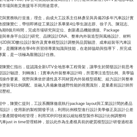
業市場與救災救援等不同用途需求。
究與實務執行並進」理念，由成大工設系主任林彥呈與具備20多年汽車設計實
教授陳贊仁，帶領即將從工業設計系畢業4位學生謝志群、徐子凡、陳冠志、
期8個月時間，完成市場研究與定位、創新產品機能價值、Package
工程底盤與車身平台設計)研究、品牌設計DNA、整車內外裝造型與風格設計、材料
到2D與3D數位設計製作及實車模型設計調整與品質驗證、成車組裝等汽車設
作，是團隊將在學4年所習得專業知識與技能，在老師協助與指導下，所完成
專案，是一項極為艱難設計任務。
授陳贊仁指出，從認識全新UTV全地形車工程骨架，讓學生於開發設計前思考
模型設計驗證、到轉換1：1實車內外裝整車設計時，所需專注造型比例、美學協
因操作要素、視野與乘坐舒適性及不同材質內外裝模型搭配、組力設計與整車
身塗裝等比例調配、並融入具備象徵越野性能的視覺識別，是量產前設計師所
習歷程。
中，陳贊仁提到，工設系團隊徹底執行package layout與工業設計間的產品
因設計；使用新的製程開發手法，利用比例模型進行設計美學修正及設計公差
行量產開發時程管理；利用3D列印技術以縮短模型製作和設計比例調整時
車just in time管理精神，並以此作為生產模具前的硬質模型設計研發過程基