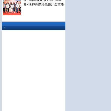
會×漢神洲際浯島原汁全攻略
..