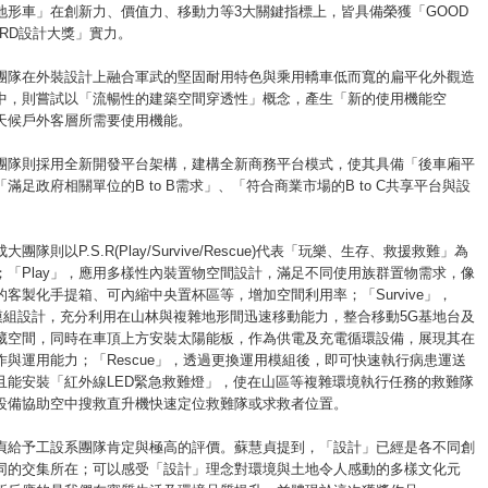
a 全地形車」在創新力、價值力、移動力等3大關鍵指標上，皆具備榮獲「GOOD
WARD設計大獎」實力。
團隊在外裝設計上融合軍武的堅固耐用特色與乘用轎車低而寬的扁平化外觀造
中，則嘗試以「流暢性的建築空間穿透性」概念，產生「新的使用機能空
天候戶外客層所需要使用機能。
團隊則採用全新開發平台架構，建構全新商務平台模式，使其具備「後車廂平
滿足政府相關單位的B to B需求」、「符合商業市場的B to C共享平台與設
。
團隊則以P.S.R(Play/Survive/Rescue)代表「玩樂、生存、救援救難」為
；「Play」，應用多樣性內裝置物空間設計，滿足不同使用族群置物需求，像
客製化手提箱、可內縮中央置杯區等，增加空間利用率；「Survive」，
創新模組設計，充分利用在山林與複雜地形間迅速移動能力，整合移動5G基地台及
藏空間，同時在車頂上方安裝太陽能板，作為供電及充電循環設備，展現其在
作與運用能力；「Rescue」，透過更換運用模組後，即可快速執行病患運送
且能安裝「紅外線LED緊急救難燈」，使在山區等複雜環境執行任務的救難隊
設備協助空中搜救直升機快速定位救難隊或求救者位置。
貞給予工設系團隊肯定與極高的評價。蘇慧貞提到，「設計」已經是各不同創
同的交集所在；可以感受「設計」理念對環境與土地令人感動的多樣文化元