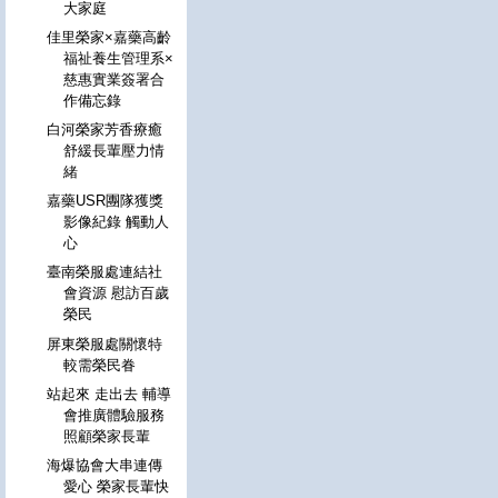
大家庭
佳里榮家×嘉藥高齡
福祉養生管理系×
慈惠實業簽署合
作備忘錄
白河榮家芳香療癒
舒緩長輩壓力情
緒
嘉藥USR團隊獲獎
影像紀錄 觸動人
心
臺南榮服處連結社
會資源 慰訪百歲
榮民
屏東榮服處關懷特
較需榮民眷
站起來 走出去 輔導
會推廣體驗服務
照顧榮家長輩
海爆協會大串連傳
愛心 榮家長輩快