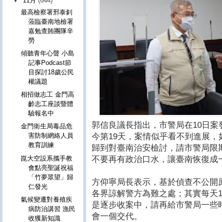
▼
11月
(644)
最高檢察署邢泰釗
蒞臨臺南地檢署
嘉勉查賄團隊辛
勞
傾聽青年心聲 小島
記事Podcast節
目探討18歲公民
權議題
相招做志工 金門高
齡志工座談暨體
驗報名中
郭信良議長指出，市警局在10日
金門衛生局毒品危
今第19天，案情似乎看不到進展
害防制網絡人員
教育訓練
歸到對臺南治安檢討，請市警局限
不要再有政治口水，讓臺南恢復成
崑大空設系攜手教
會點亮聖誕祝福
「竹夢眾望」歸
方仰寧局長表示，基於偵查不公開
仁發光
各界諒解警方為難之處；其實每天1
氣候變遷對養殖疾
是逐步收案中，請再給市警局一些
病防治講習 漁民
會一個交代。
收獲新知識