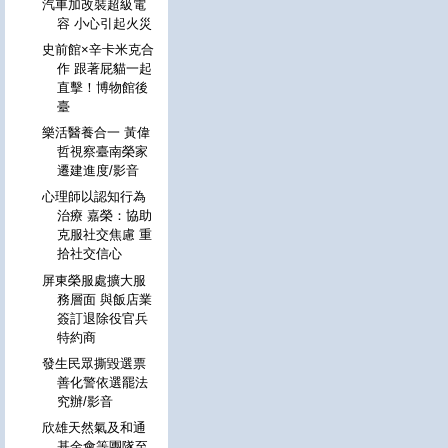
汽車加改裝超級電
容 小心引起火災
史前館×辛卡米克合
作 跟著屁貓一起
直擊！博物館後
臺
樂活醫養合一 黃偉
哲視察臺南榮家
遷建進度/影音
心理師以認知行為
治療 嘉榮：協助
克服社交焦慮 重
拾社交信心
屏東榮服處擴大服
務層面 與飯店業
簽訂退除役官兵
特約商
發生民眾撕毀選票
善化警依選罷法
究辦/影音
欣雄天然氣及和通
基金會等團隊至