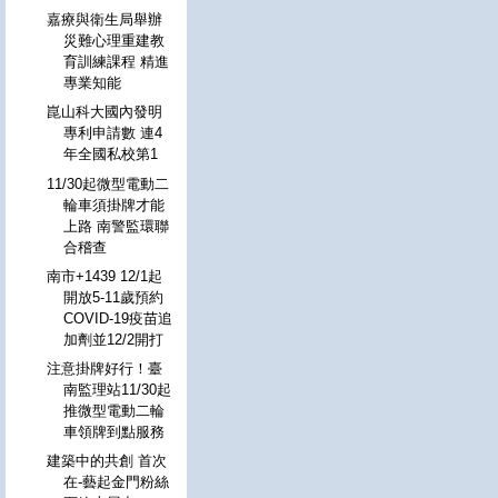
嘉療與衛生局舉辦
災難心理重建教
育訓練課程 精進
專業知能
崑山科大國內發明
專利申請數 連4
年全國私校第1
11/30起微型電動二
輪車須掛牌才能
上路 南警監環聯
合稽查
南市+1439 12/1起
開放5-11歲預約
COVID-19疫苗追
加劑並12/2開打
注意掛牌好行！臺
南監理站11/30起
推微型電動二輪
車領牌到點服務
建築中的共創 首次
在-藝起金門粉絲