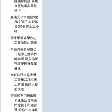
陳國棟開講 聚焦
金廈航道與雙椗
燈塔
臺南安平中西區9里
28,726戶 自12/6
日9時起停水11小
時
屏東榮服處榮欣志
工參訪岡山榮家
中榮灣橋分院義仁
日照中心攜手竹
崎鄉所 深入偏鄉
守護榮民眷長輩
健康
南科防汛道路大洲
二號橋12/6起施
工封閉 用路人提
前改道
聖誕節不用飛出國
和逸飯店台南西
門館親子出遊首
選 給你一次滿足