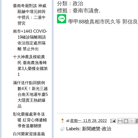
分類：政治
臺南奇廟對談 神威
標籤：臺南市議會
,
顯赫中壇元帥與
中營兵：二溪中
學甲88槍真相市民久等 郭信
營宮
南市+1443 COVID-
19確診隔離期請
依法指定處所隔
離 禁止外出
十大神農及模範農
民 臺南農漁養蜂
業3人榮獲全國第
1
滿仟送仟點回饋倒
數4天！新光三越
台南天地週年慶5
大隱賣王熱銷爆
品
彰化榮服處寒冬送
暖 紅背心傳遞輔
at
星期一, 11月 28, 2022
導會溫馨關懷
Labels:
新聞總覽-政治
白河榮家迎接嘉義