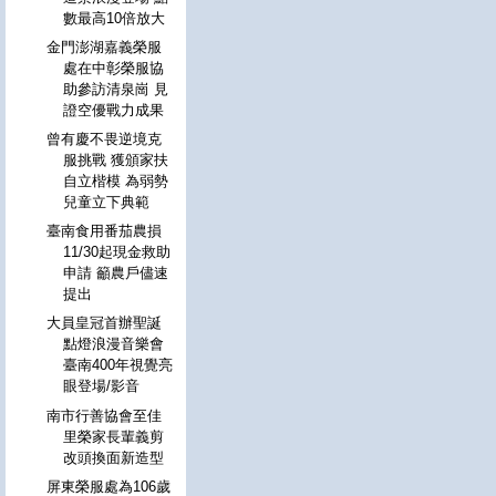
數最高10倍放大
金門澎湖嘉義榮服
處在中彰榮服協
助參訪清泉崗 見
證空優戰力成果
曾有慶不畏逆境克
服挑戰 獲頒家扶
自立楷模 為弱勢
兒童立下典範
臺南食用番茄農損
11/30起現金救助
申請 籲農戶儘速
提出
大員皇冠首辦聖誕
點燈浪漫音樂會
臺南400年視覺亮
眼登場/影音
南市行善協會至佳
里榮家長輩義剪
改頭換面新造型
屏東榮服處為106歲