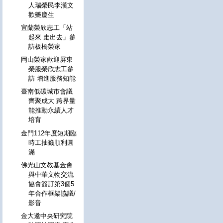
人瑞榮民李漢文
歡樂慶生
宜蘭榮欣志工「站
起來 走出去」參
訪板橋榮家
岡山榮家歡迎屏東
榮服榮欣志工參
訪 增進服務知能
臺南低碳城市會議
齊聚成大 跨界量
能推動永續人才
培育
金門112年度短期臨
時工抽籤順利圓
滿
佛光山文教基金會
與中華文物交流
協會簽訂第3個5
年合作框架協議/
影音
金大邀中央研究院