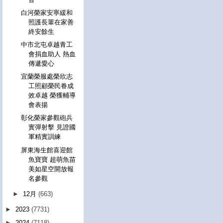
白河榮家安寧緩和
照護長輩在家善
終安餘生
中市北屯卓越青工
會捐血助人 熱血
傳遞愛心
宜蘭榮服處榮欣志
工照顧榮民眷成
效卓越 榮獲輔導
會表揚
彰化榮家參觀砲兵
實彈射擊 見證國
軍精實訓練
屏東海生館喜迎館
魚寶寶 超萌魚苗
美如星空開放報
名參觀
►
12月
(663)
►
2023
(7731)
►
2024
(7118)