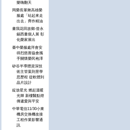
樂嗨翻天
岡榮長輩揪高雄榮
服處「站起來走
出去」齊作精油
畫我花田故鄉-曾永
錫西畫個人展 彰
化榮家展出
臺中榮服處拜會安
得烈慈善協會攜
手關懷榮民袍澤
矽谷半導體資深技
術主管葉則昱學
思歷程 從軟體到
晶片設計
綻放星光 燃起溫暖
光輝 新樓醫點燈
傳遞愛與平安
中華電信11/30小東
機房交換機改接
工程作業影響通
訊