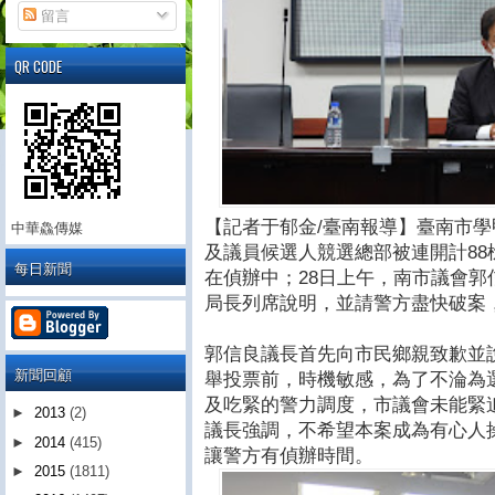
留言
QR CODE
【記者于郁金/臺南報導】臺南市學甲
中華鱻傳媒
及議員候選人競選總部被連開計8
每日新聞
在偵辦中；28日上午，南市議會
局長列席說明，並請警方盡快破案
郭信良議長首先向市民鄉親致歉並
新聞回顧
舉投票前，時機敏感，為了不淪為
及吃緊的警力調度，市議會未能緊
►
2013
(2)
議長強調，不希望本案成為有心人
►
2014
(415)
讓警方有偵辦時間。
►
2015
(1811)