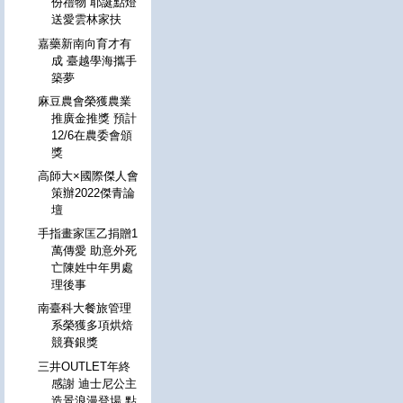
份禮物 耶誕點燈
送愛雲林家扶
嘉藥新南向育才有
成 臺越學海攜手
築夢
麻豆農會榮獲農業
推廣金推獎 預計
12/6在農委會頒
獎
高師大×國際傑人會
策辦2022傑青論
壇
手指畫家匡乙捐贈1
萬傳愛 助意外死
亡陳姓中年男處
理後事
南臺科大餐旅管理
系榮獲多項烘焙
競賽銀獎
三井OUTLET年終
感謝 迪士尼公主
造景浪漫登場 點