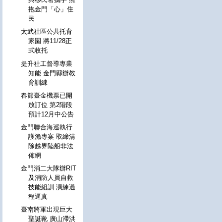
抱金門「心」住
民
太武社區公共托育
家園 將11/28正
式收托
提升社工督導專業
知能 金門縣辦教
育訓練
春節臺金機票已開
放訂位 第2階段
預計12月中公告
金門聯合海巡執行
護漁專案 取締清
除越界陸船非法
佈網
金門消二大隊辦RIT
及消防人員自救
技能組訓 演練過
程逼真
臺南將軍出現巨大
聖誕靴 廣山滯洪