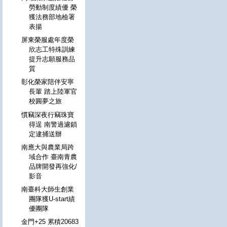
勞動制度績優 榮
獲法務部地檢署
表揚
屏東榮服處年度榮
欣志工特殊訓練
提升志願服務品
質
彰化榮家陪伴安寧
長輩 踏上陸軍官
校圓夢之旅
慣竊深夜行竊珠寶
得逞 南警過濾鎖
定逮捕送辦
南應大與農業局跨
域合作 臺南青農
品牌開發再強化/
影音
南臺科大師生創業
團隊獲U-start績
優團隊
金門+25 累積20683