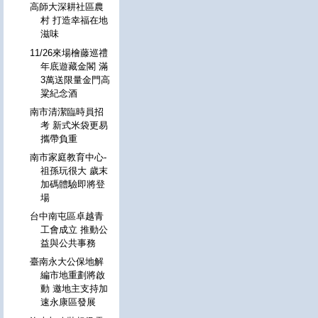
高師大深耕社區農
村 打造幸福在地
滋味
11/26來場檜藤巡禮
年底遊藏金閣 滿
3萬送限量金門高
粱紀念酒
南市清潔臨時員招
考 新式米袋更易
攜帶負重
南市家庭教育中心-
祖孫玩很大 歲末
加碼體驗即將登
場
台中南屯區卓越青
工會成立 推動公
益與公共事務
臺南永大公保地解
編市地重劃將啟
動 邀地主支持加
速永康區發展