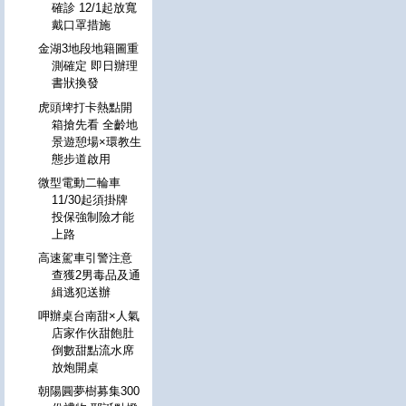
確診 12/1起放寬
戴口罩措施
金湖3地段地籍圖重
測確定 即日辦理
書狀換發
虎頭埤打卡熱點開
箱搶先看 全齡地
景遊憩場×環教生
態步道啟用
微型電動二輪車
11/30起須掛牌
投保強制險才能
上路
高速駕車引警注意
查獲2男毒品及通
緝逃犯送辦
呷辦桌台南甜×人氣
店家作伙甜飽肚
倒數甜點流水席
放炮開桌
朝陽圓夢樹募集300