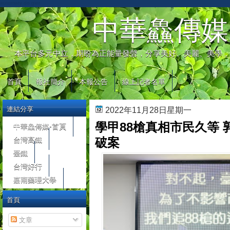
automaty do gier
中華鱻傳媒
本平台多元中立，期盼為正能量發聲，分享美好、美麗、美學，
首頁
報社簡介
本報公告
線上記者名單
連結分享
2022年11月28日星期一
學甲88槍真相市民久等
中華鱻傳媒-首頁
台灣高鐵
破案
臺鐵
台灣好行
嘉南藥理大學
首頁
文章