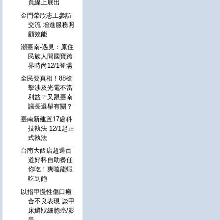
頁線上展出
金門榮欣志工參訪
交流 增進服務照
顧效能
潮臺南-遇見：原住
民族人間國寶跨
界時尚12/1登場
全民要真相！88槍
擊涉及光電不當
利益？又跟臺南
議長選舉有關？
臺南新建置17處科
技執法 12/1起正
式執法
台南大飯店超過百
道好料自助餐任
你吃！爽嗑龍蝦
吃到飽
以指甲慢性傷口癒
合不良表現 談甲
床鱗狀細胞癌/影
音