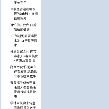
半年完工
你的血管泡在糖水
裡?南市醫：來測
血糖就知
可怕的口腔癌 口腔
篩檢顧健康
11/30起河樂廣場親
水池 抗旱暫停戲
水
推廣客家文化 南市
客家人×客家美食
×客家故事登場
崑大空設系-踅菜市
仔看展覽 記錄鳳
二市場攤商故事
青農攜手成效亮麗
南應大整合臺南
青農行銷成果發
表
雲林家扶歲末告急
元進莊迎冬送美