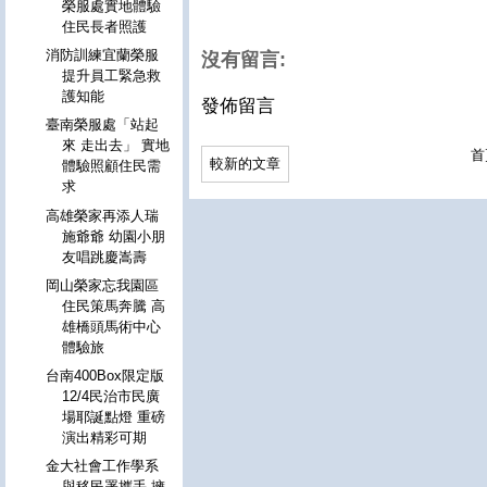
榮服處實地體驗
住民長者照護
消防訓練宜蘭榮服
沒有留言:
提升員工緊急救
護知能
發佈留言
臺南榮服處「站起
來 走出去」 實地
首
較新的文章
體驗照顧住民需
求
高雄榮家再添人瑞
施爺爺 幼園小朋
友唱跳慶嵩壽
岡山榮家忘我園區
住民策馬奔騰 高
雄橋頭馬術中心
體驗旅
台南400Box限定版
12/4民治市民廣
場耶誕點燈 重磅
演出精彩可期
金大社會工作學系
與移民署攜手 擁