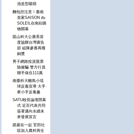
池造型吸睛
麵包控注意！臺南
首家SAISON du
SOLEIL在南紡購
物開幕
崑山科大公廣系首
度協辦台灣廣告
節 組隊參賽再獲
銅獎
男子網路投資股票
險被騙 警方行員
聯手保住111萬
南臺科大離島小琉
球反毒宣導 大手
牽小手反毒趣
SATU校長論壇閉幕
式 近百代表共同
簽署邁向永續未
來發展宣言
跟菱在一起 官田社
區加入農村再生