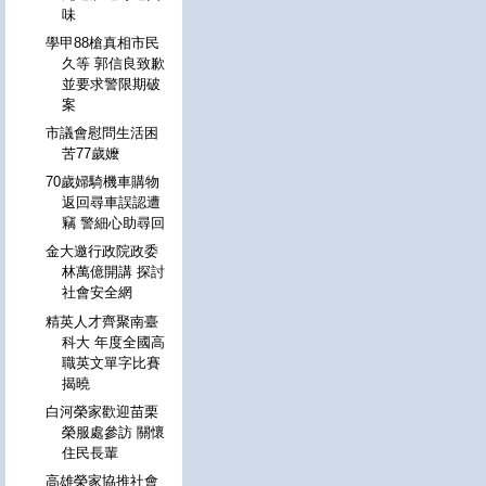
味
學甲88槍真相市民
久等 郭信良致歉
並要求警限期破
案
市議會慰問生活困
苦77歲嬤
70歲婦騎機車購物
返回尋車誤認遭
竊 警細心助尋回
金大邀行政院政委
林萬億開講 探討
社會安全網
精英人才齊聚南臺
科大 年度全國高
職英文單字比賽
揭曉
白河榮家歡迎苗栗
榮服處參訪 關懷
住民長輩
高雄榮家協推社會