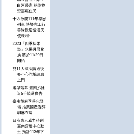
白河榮家 捐贈物
資嘉惠住民
十方啟能111年感恩
列車 快樂志工行
善隊歡迎慢活天
使/影音
2023「四季採果
樂」水果月曆兌
換 將於11/29日
開始
雙11大肆採購過後
要小心詐騙訊息
上門
選舉落幕 臺南拆除
近5千競選廣告
臺南胡麻季善化登
場 推薦國產香醇
胡麻在這
日商東京威力科創
臺南營運中心動
土 預計113年下