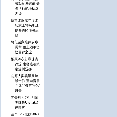
勞動制度績優 榮
獲法務部地檢署
表揚
屏東榮服處年度榮
欣志工特殊訓練
提升志願服務品
質
彰化榮家陪伴安寧
長輩 踏上陸軍官
校圓夢之旅
慣竊深夜行竊珠寶
得逞 南警過濾鎖
定逮捕送辦
南應大與農業局跨
域合作 臺南青農
品牌開發再強化/
影音
南臺科大師生創業
團隊獲U-start績
優團隊
金門+25 累積20683