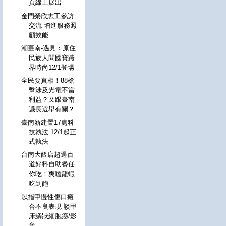
頁線上展出
金門榮欣志工參訪
交流 增進服務照
顧效能
潮臺南-遇見：原住
民族人間國寶跨
界時尚12/1登場
全民要真相！88槍
擊涉及光電不當
利益？又跟臺南
議長選舉有關？
臺南新建置17處科
技執法 12/1起正
式執法
台南大飯店超過百
道好料自助餐任
你吃！爽嗑龍蝦
吃到飽
以指甲慢性傷口癒
合不良表現 談甲
床鱗狀細胞癌/影
音