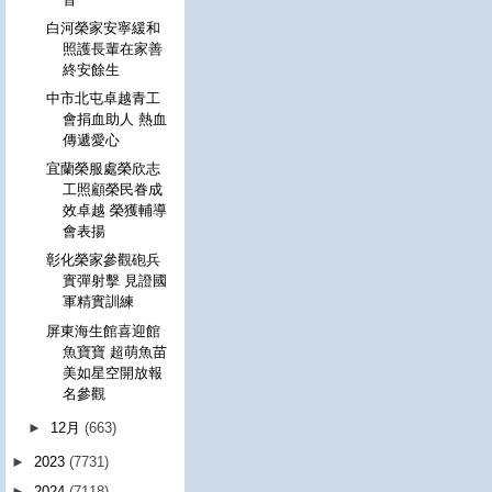
白河榮家安寧緩和
照護長輩在家善
終安餘生
中市北屯卓越青工
會捐血助人 熱血
傳遞愛心
宜蘭榮服處榮欣志
工照顧榮民眷成
效卓越 榮獲輔導
會表揚
彰化榮家參觀砲兵
實彈射擊 見證國
軍精實訓練
屏東海生館喜迎館
魚寶寶 超萌魚苗
美如星空開放報
名參觀
►
12月
(663)
►
2023
(7731)
►
2024
(7118)