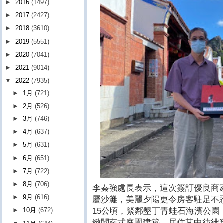
►
2016
(1497)
►
2017
(2427)
►
2018
(3610)
►
2019
(5551)
►
2020
(7041)
►
2021
(9014)
▼
2022
(7935)
►
1月
(721)
►
2月
(526)
►
3月
(746)
►
4月
(637)
►
5月
(631)
►
6月
(651)
►
7月
(722)
►
8月
(706)
李秦強處長表示，這次簽訂優良商
►
9月
(616)
屬沙灘，美麗夕陽更令房客駐足不
15公頃，緊鄰墾丁青蛙石海濱公
►
10月
(672)
緻閩南式庭園建築，居住其中彷彿