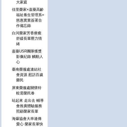
大家庭
佳里榮家×嘉藥高齡
福祉養生管理系×
慈惠實業簽署合
作備忘錄
白河榮家芳香療癒
舒緩長輩壓力情
緒
嘉藥USR團隊獲獎
影像紀錄 觸動人
心
臺南榮服處連結社
會資源 慰訪百歲
榮民
屏東榮服處關懷特
較需榮民眷
站起來 走出去 輔導
會推廣體驗服務
照顧榮家長輩
海爆協會大串連傳
愛心 榮家長輩快