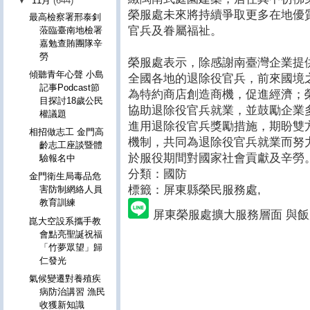
▼
11月
(644)
榮服處未來將持續爭取更多在地優
最高檢察署邢泰釗
官兵及眷屬福祉。
蒞臨臺南地檢署
嘉勉查賄團隊辛
勞
榮服處表示，除感謝南臺灣企業提
傾聽青年心聲 小島
全國各地的退除役官兵，前來國境
記事Podcast節
為特約商店創造商機，促進經濟；
目探討18歲公民
協助退除役官兵就業，並鼓勵企業
權議題
進用退除役官兵獎勵措施，期盼雙
相招做志工 金門高
機制，共同為退除役官兵就業而努
齡志工座談暨體
於服役期間對國家社會貢獻及辛勞
驗報名中
分類：國防
金門衛生局毒品危
標籤：屏東縣榮民服務處
,
害防制網絡人員
教育訓練
屏東榮服處擴大服務層面 與
崑大空設系攜手教
會點亮聖誕祝福
「竹夢眾望」歸
仁發光
氣候變遷對養殖疾
病防治講習 漁民
收獲新知識