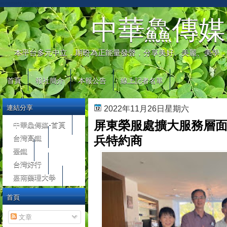
automaty do gier
中華鱻傳媒
本平台多元中立，期盼為正能量發聲，分享美好、美麗、美學，
首頁
報社簡介
本報公告
線上記者名單
連結分享
2022年11月26日星期六
屏東榮服處擴大服務層面
中華鱻傳媒-首頁
台灣高鐵
兵特約商
臺鐵
台灣好行
嘉南藥理大學
首頁
文章