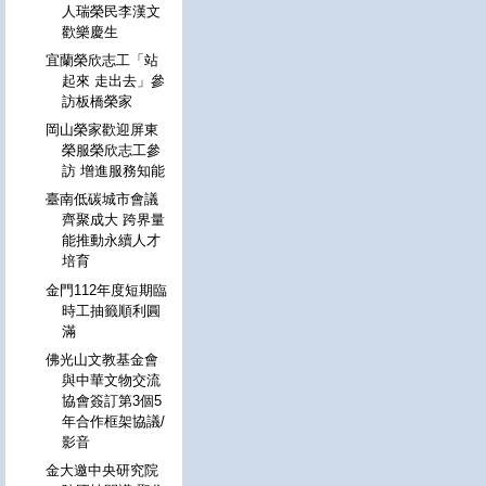
人瑞榮民李漢文
歡樂慶生
宜蘭榮欣志工「站
起來 走出去」參
訪板橋榮家
岡山榮家歡迎屏東
榮服榮欣志工參
訪 增進服務知能
臺南低碳城市會議
齊聚成大 跨界量
能推動永續人才
培育
金門112年度短期臨
時工抽籤順利圓
滿
佛光山文教基金會
與中華文物交流
協會簽訂第3個5
年合作框架協議/
影音
金大邀中央研究院