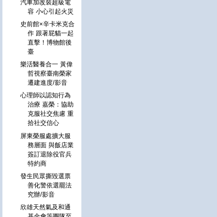
汽車加改裝超級電
容 小心引起火災
史前館×辛卡米克合
作 跟著屁貓一起
直擊！博物館後
臺
樂活醫養合一 黃偉
哲視察臺南榮家
遷建進度/影音
心理師以認知行為
治療 嘉榮：協助
克服社交焦慮 重
拾社交信心
屏東榮服處擴大服
務層面 與飯店業
簽訂退除役官兵
特約商
發生民眾撕毀選票
善化警依選罷法
究辦/影音
欣雄天然氣及和通
基金會等團隊至