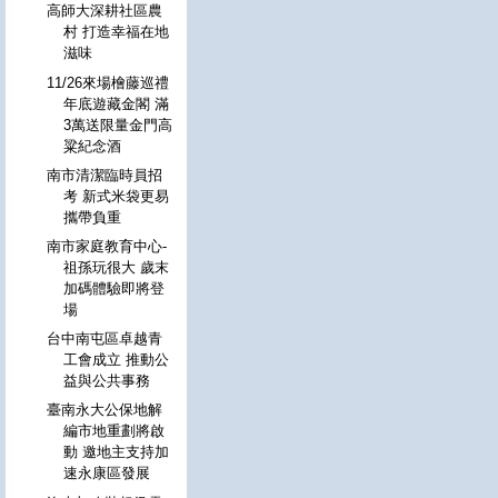
高師大深耕社區農
村 打造幸福在地
滋味
11/26來場檜藤巡禮
年底遊藏金閣 滿
3萬送限量金門高
粱紀念酒
南市清潔臨時員招
考 新式米袋更易
攜帶負重
南市家庭教育中心-
祖孫玩很大 歲末
加碼體驗即將登
場
台中南屯區卓越青
工會成立 推動公
益與公共事務
臺南永大公保地解
編市地重劃將啟
動 邀地主支持加
速永康區發展