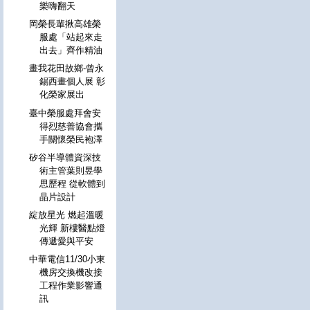
樂嗨翻天
岡榮長輩揪高雄榮
服處「站起來走
出去」齊作精油
畫我花田故鄉-曾永
錫西畫個人展 彰
化榮家展出
臺中榮服處拜會安
得烈慈善協會攜
手關懷榮民袍澤
矽谷半導體資深技
術主管葉則昱學
思歷程 從軟體到
晶片設計
綻放星光 燃起溫暖
光輝 新樓醫點燈
傳遞愛與平安
中華電信11/30小東
機房交換機改接
工程作業影響通
訊