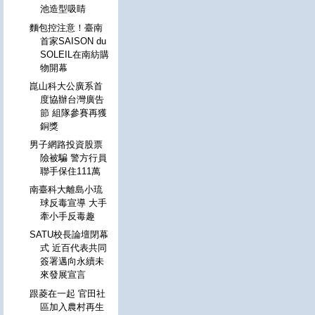
池造型吸睛
麵包控注意！臺南
首家SAISON du
SOLEIL在南紡購
物開幕
崑山科大公廣系首
度協辦台灣廣告
節 組隊參賽再獲
銅獎
男子網路投資股票
險被騙 警方行員
聯手保住111萬
南臺科大離島小琉
球反毒宣導 大手
牽小手反毒趣
SATU校長論壇閉幕
式 近百代表共同
簽署邁向永續未
來發展宣言
跟菱在一起 官田社
區加入農村再生