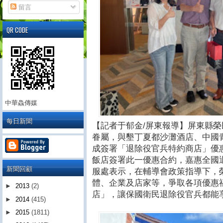
留言
QR CODE
中華鱻傳媒
每日新聞
【記者于郁金/屏東報導】屏東縣
眷屬，與墾丁夏都沙灘酒店、中國
成簽署「退除役官兵特約商店」優
飯店簽署此一優惠合約，嘉惠全國
新聞回顧
服處表示，在輔導會政策指導下，
體、企業及店家等，爭取各項優惠
►
2013
(2)
店」，讓保國衛民退除役官兵都能
►
2014
(415)
►
2015
(1811)