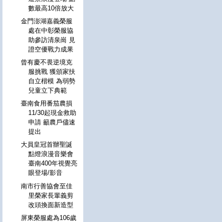
數最高10倍放大
金門澎湖嘉義榮服
處在中彰榮服協
助參訪清泉崗 見
證空優戰力成果
曾有慶不畏逆境克
服挑戰 獲頒家扶
自立楷模 為弱勢
兒童立下典範
臺南食用番茄農損
11/30起現金救助
申請 籲農戶儘速
提出
大員皇冠首辦聖誕
點燈浪漫音樂會
臺南400年視覺亮
眼登場/影音
南市行善協會至佳
里榮家長輩義剪
改頭換面新造型
屏東榮服處為106歲