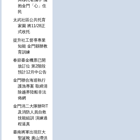
抱金門「心」住
民
太武社區公共托育
家園 將11/28正
式收托
提升社工督導專業
知能 金門縣辦教
育訓練
春節臺金機票已開
放訂位 第2階段
預計12月中公告
金門聯合海巡執行
護漁專案 取締清
除越界陸船非法
佈網
金門消二大隊辦RIT
及消防人員自救
技能組訓 演練過
程逼真
臺南將軍出現巨大
聖誕靴 廣山滯洪