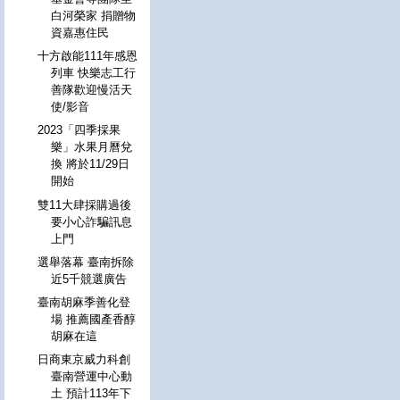
白河榮家 捐贈物
資嘉惠住民
十方啟能111年感恩
列車 快樂志工行
善隊歡迎慢活天
使/影音
2023「四季採果
樂」水果月曆兌
換 將於11/29日
開始
雙11大肆採購過後
要小心詐騙訊息
上門
選舉落幕 臺南拆除
近5千競選廣告
臺南胡麻季善化登
場 推薦國產香醇
胡麻在這
日商東京威力科創
臺南營運中心動
土 預計113年下