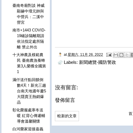
臺南奇廟對談 神威
顯赫中壇元帥與
中營兵：二溪中
營宮
南市+1443 COVID-
19確診隔離期請
依法指定處所隔
離 禁止外出
at
星期六, 11月 26, 2022
十大神農及模範農
民 臺南農漁養蜂
Labels:
新聞總覽-國防警政
業3人榮獲全國第
1
滿仟送仟點回饋倒
數4天！新光三越
沒有留言:
台南天地週年慶5
大隱賣王熱銷爆
發佈留言
品
彰化榮服處寒冬送
首
暖 紅背心傳遞輔
較新的文章
導會溫馨關懷
白河榮家迎接嘉義