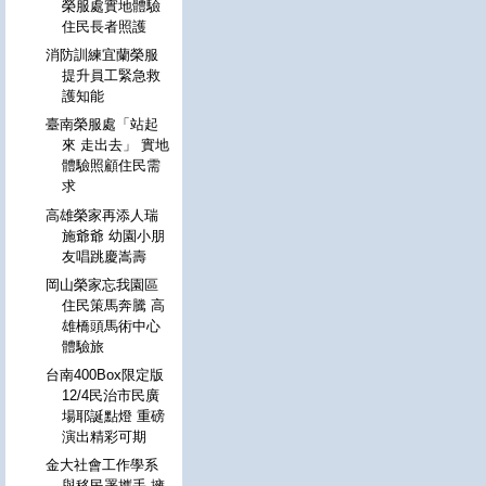
榮服處實地體驗
住民長者照護
消防訓練宜蘭榮服
提升員工緊急救
護知能
臺南榮服處「站起
來 走出去」 實地
體驗照顧住民需
求
高雄榮家再添人瑞
施爺爺 幼園小朋
友唱跳慶嵩壽
岡山榮家忘我園區
住民策馬奔騰 高
雄橋頭馬術中心
體驗旅
台南400Box限定版
12/4民治市民廣
場耶誕點燈 重磅
演出精彩可期
金大社會工作學系
與移民署攜手 擁