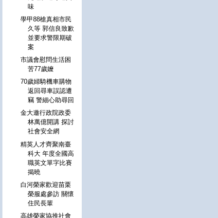
味
學甲88槍真相市民
久等 郭信良致歉
並要求警限期破
案
市議會慰問生活困
苦77歲嬤
70歲婦騎機車購物
返回尋車誤認遭
竊 警細心助尋回
金大邀行政院政委
林萬億開講 探討
社會安全網
精英人才齊聚南臺
科大 年度全國高
職英文單字比賽
揭曉
白河榮家歡迎苗栗
榮服處參訪 關懷
住民長輩
高雄榮家協推社會