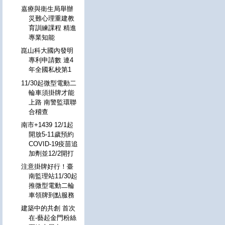
嘉療與衛生局舉辦
災難心理重建教
育訓練課程 精進
專業知能
崑山科大國內發明
專利申請數 連4
年全國私校第1
11/30起微型電動二
輪車須掛牌才能
上路 南警監環聯
合稽查
南市+1439 12/1起
開放5-11歲預約
COVID-19疫苗追
加劑並12/2開打
注意掛牌好行！臺
南監理站11/30起
推微型電動二輪
車領牌到點服務
建築中的共創 首次
在-藝起金門粉絲