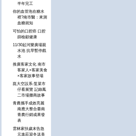
半年完工
你的血管泡在糖水
裡?南市醫：來測
血糖就知
可怕的口腔癌 口腔
篩檢顧健康
11/30起河樂廣場親
水池 抗旱暫停戲
水
推廣客家文化 南市
客家人×客家美食
×客家故事登場
崑大空設系-踅菜市
仔看展覽 記錄鳳
二市場攤商故事
青農攜手成效亮麗
南應大整合臺南
青農行銷成果發
表
雲林家扶歲末告急
元進莊迎冬送美