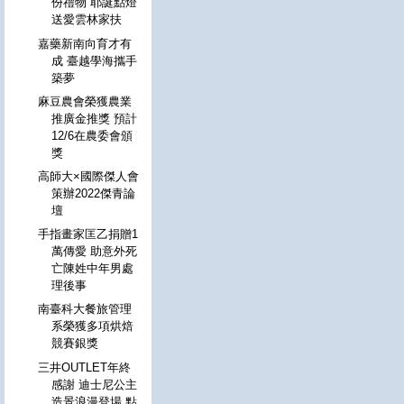
份禮物 耶誕點燈
送愛雲林家扶
嘉藥新南向育才有
成 臺越學海攜手
築夢
麻豆農會榮獲農業
推廣金推獎 預計
12/6在農委會頒
獎
高師大×國際傑人會
策辦2022傑青論
壇
手指畫家匡乙捐贈1
萬傳愛 助意外死
亡陳姓中年男處
理後事
南臺科大餐旅管理
系榮獲多項烘焙
競賽銀獎
三井OUTLET年終
感謝 迪士尼公主
造景浪漫登場 點