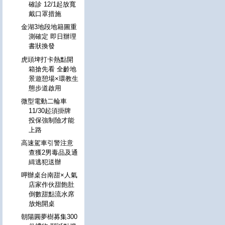
確診 12/1起放寬
戴口罩措施
金湖3地段地籍圖重
測確定 即日辦理
書狀換發
虎頭埤打卡熱點開
箱搶先看 全齡地
景遊憩場×環教生
態步道啟用
微型電動二輪車
11/30起須掛牌
投保強制險才能
上路
高速駕車引警注意
查獲2男毒品及通
緝逃犯送辦
呷辦桌台南甜×人氣
店家作伙甜飽肚
倒數甜點流水席
放炮開桌
朝陽圓夢樹募集300