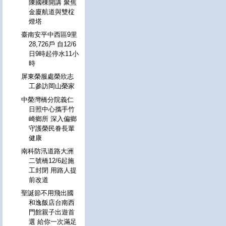
陳國棟開講 聚焦
金廈航道與雙椗
燈塔
臺南安平中西區9里
28,726戶 自12/6
日9時起停水11小
時
屏東榮服處榮欣志
工參訪岡山榮家
中榮灣橋分院義仁
日照中心攜手竹
崎鄉所 深入偏鄉
守護榮民眷長輩
健康
南科防汛道路大洲
二號橋12/6起施
工封閉 用路人提
前改道
聖誕節不用飛出國
和逸飯店台南西
門館親子出遊首
選 給你一次滿足