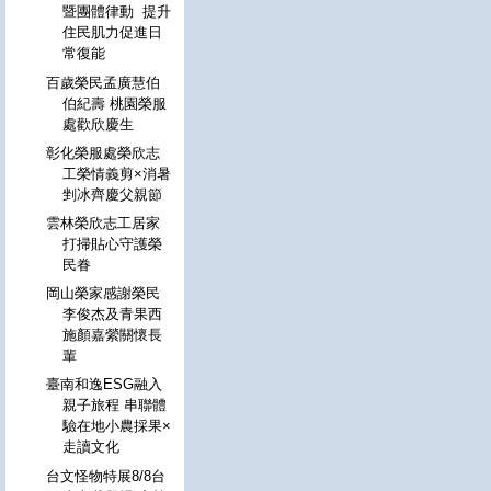
暨團體律動 提升
住民肌力促進日
常復能
百歲榮民孟廣慧伯
伯紀壽 桃園榮服
處歡欣慶生
彰化榮服處榮欣志
工榮情義剪×消暑
剉冰齊慶父親節
雲林榮欣志工居家
打掃貼心守護榮
民眷
岡山榮家感謝榮民
李俊杰及青果西
施顏嘉縈關懷長
輩
臺南和逸ESG融入
親子旅程 串聯體
驗在地小農採果×
走讀文化
台文怪物特展8/8台