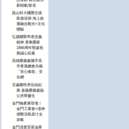
新朝氣/影音
崑山科大國際生跳
島遊澎湖 海上旅
運融合觀光×文化
體驗
弘揚關聖帝君忠義
精神 屏東榮家
1866周年聖誕祝
壽誠心莊嚴
高雄榮服處攜手高
市青溪總會共織
「安心御老」安
全網
百歲榮民李伯伯紀
壽 嘉義榮服處協
公所齊慶生
金門物產展登場！
金門工業會×漢神
洲際浯島原汁全
攻略
金門清查苦茶油苯