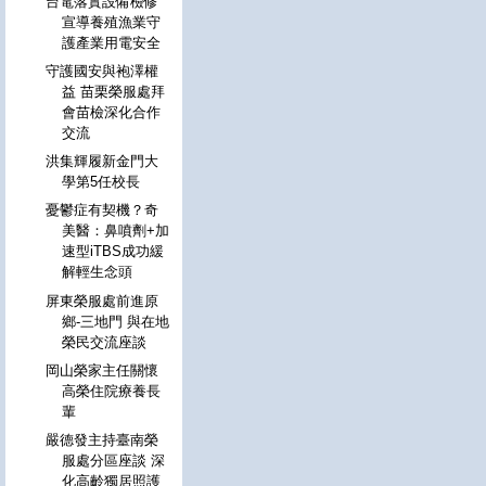
台電落實設備檢修
宣導養殖漁業守
護產業用電安全
守護國安與袍澤權
益 苗栗榮服處拜
會苗檢深化合作
交流
洪集輝履新金門大
學第5任校長
憂鬱症有契機？奇
美醫：鼻噴劑+加
速型iTBS成功緩
解輕生念頭
屏東榮服處前進原
鄉-三地門 與在地
榮民交流座談
岡山榮家主任關懷
高榮住院療養長
輩
嚴德發主持臺南榮
服處分區座談 深
化高齡獨居照護