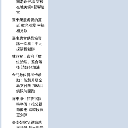
南老爺登場 穿梭
在地美饌×聲響迷
宮
臺東榮服處愛的蔓
延 微光引愛 幸福
相見歡
臺南農會供品箱資
訊一次看！中元
採購輕鬆辦
林燕祝：市府「數
位治理」整合落
後 請好好加油
金門數位縣民卡啟
動！智慧升級全
島支付圈 加碼回
饋限時開跑
屏東海生館夜宿限
時半價！推父親
節優惠 這時段買
更划算
臺南榮家父親節感
恩律動 舞出樂活