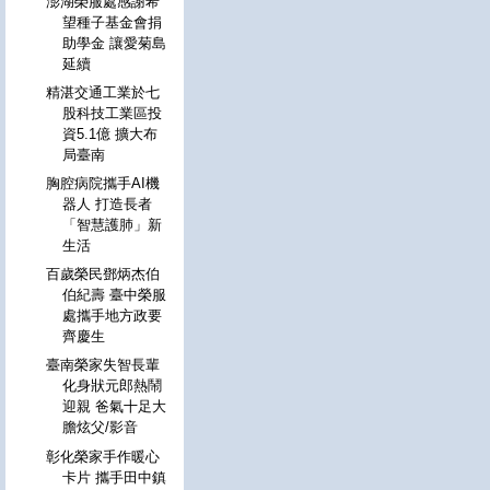
澎湖榮服處感謝希
望種子基金會捐
助學金 讓愛菊島
延續
精湛交通工業於七
股科技工業區投
資5.1億 擴大布
局臺南
胸腔病院攜手AI機
器人 打造長者
「智慧護肺」新
生活
百歲榮民鄧炳杰伯
伯紀壽 臺中榮服
處攜手地方政要
齊慶生
臺南榮家失智長輩
化身狀元郎熱鬧
迎親 爸氣十足大
膽炫父/影音
彰化榮家手作暖心
卡片 攜手田中鎮