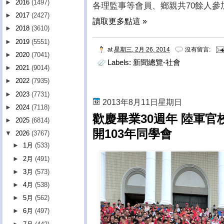
►
2016
(1497)
各理監事等會員、鄉親共70餘人參
►
2017
(2427)
讀取更多點這 »
►
2018
(3610)
►
2019
(5551)
at
星期三, 2月 26, 2014
沒有留言:
►
2020
(7041)
Labels:
新聞總覽-社會
►
2021
(9014)
►
2022
(7935)
►
2023
(7731)
2013年8月11日星期日
►
2024
(7118)
歡慶畢業30週年 陸軍官
►
2025
(6814)
開103年同學會
▼
2026
(3767)
►
1月
(533)
►
2月
(491)
►
3月
(573)
►
4月
(538)
►
5月
(562)
►
6月
(497)