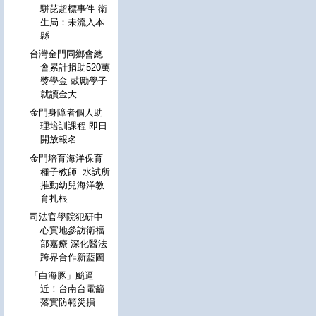
駢芘超標事件 衛
生局：未流入本
縣
台灣金門同鄉會總
會累計捐助520萬
獎學金 鼓勵學子
就讀金大
金門身障者個人助
理培訓課程 即日
開放報名
金門培育海洋保育
種子教師 水試所
推動幼兒海洋教
育扎根
司法官學院犯研中
心實地參訪衛福
部嘉療 深化醫法
跨界合作新藍圖
「白海豚」颱逼
近！台南台電籲
落實防範災損