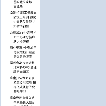
壓吃蔬果遠離三
高風險
南消×和順工業廠協
防災士培訓 強化
企業防災量能 共
築防衛韌性
台糖加油站×新營捐
血中心邀您捐血
助人換好禮
彰化榮家×中榮埔里
分院推動口腔健
康與吞嚥照護
國科會34次會議核
准南科1家投資進
駐臺南園區
臺南打造創新研發
產業發展環境 輔
導低碳及數位化
雙軸轉型
臺南郵熱血做公益
齊聚臺疆大觀音