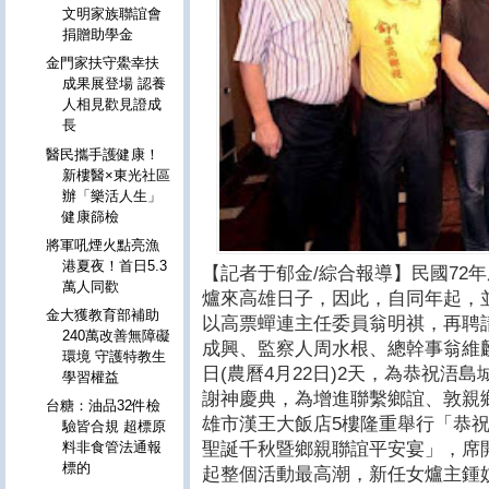
文明家族聯誼會
捐贈助學金
金門家扶守鱟幸扶
成果展登場 認養
人相見歡見證成
長
醫民攜手護健康！
新樓醫×東光社區
辦「樂活人生」
健康篩檢
將軍吼煙火點亮漁
港夏夜！首日5.3
【記者于郁金/綜合報導】民國72年
萬人同歡
爐來高雄日子，因此，自同年起，
金大獲教育部補助
以高票蟬連主任委員翁明祺，再聘
240萬改善無障礙
成興、監察人周水根、總幹事翁維麟；5
環境 守護特教生
日(農曆4月22日)2天，為恭祝浯
學習權益
謝神慶典，為增進聯繫鄉誼、敦親鄉親
台糖：油品32件檢
雄市漢王大飯店5樓隆重舉行「恭祝1
驗皆合規 超標原
聖誕千秋暨鄉親聯誼平安宴」，席
料非食管法通報
標的
起整個活動最高潮，新任女爐主鍾