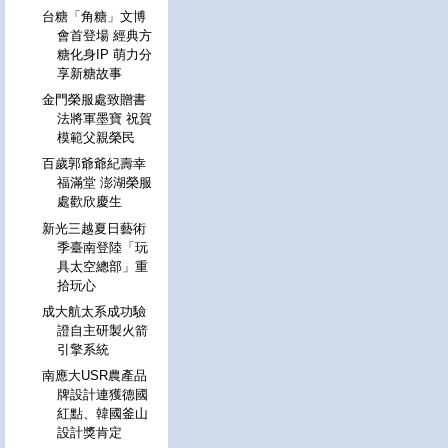
台糖「角糖」文博
會首登場 經典方
糖化身IP 萌力分
享新糖故事
金門榮服處致贈書
法將軍墨寶 祝賀
模範父親榮民
百歲郭爺爺紀壽幸
福滿堂 澎湖榮服
處歡欣慶生
新光三越夏日藝術
季臺南登陸「玩
具太空總部」重
拾玩心
成大航太系成功驗
證自主研製火箭
引擎系統
南應大USR農產品
牌設計連獲德國
紅點、韓國釜山
設計獎肯定