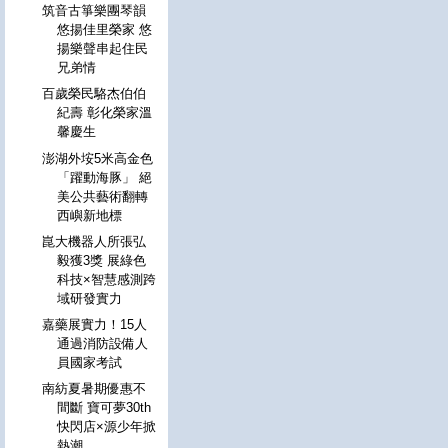
筑音古箏樂團琴韻
悠揚佳里榮家 悠
揚樂聲串起住民
兄弟情
百歲榮民駱杰伯伯
紀壽 彰化榮家溫
馨慶生
澎湖外垵5米高金色
「躍動海豚」 絕
美公共藝術翻轉
西嶼新地標
崑大機器人所張弘
毅獲3獎 展綠色
科技×智慧感測跨
域研發實力
嘉藥展實力！15人
通過消防設備人
員國家考試
南紡夏暑期優惠不
間斷 寶可夢30th
快閃店×源少年掀
熱潮