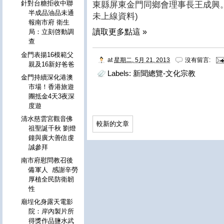
針對台糖拒收中聯
東縣屏東金門同鄉會理事長王成興。(補
半成品油品未通
未上線資料)
報南市府 衛生
讀取更多點這 »
局：立刻啓動調
查
金門表揚16模範父
at
星期二, 5月 21, 2013
沒有留言:
親及16新好爸爸
Labels:
新聞總覽-文化宗教
金門持續深化港澳
市場！香港旅遊
團抵金4天3夜深
度遊
清水慈雲宮觀音佛
較新的文章
祖聖誕千秋 劉燈
鐘與廣大善信虔
誠參拜
南市府慰問教召後
備軍人 感謝辛勞
厚植全民防衛韌
性
廟埕化身露天電影
院：岸內製片所
得獎作品鹽水武