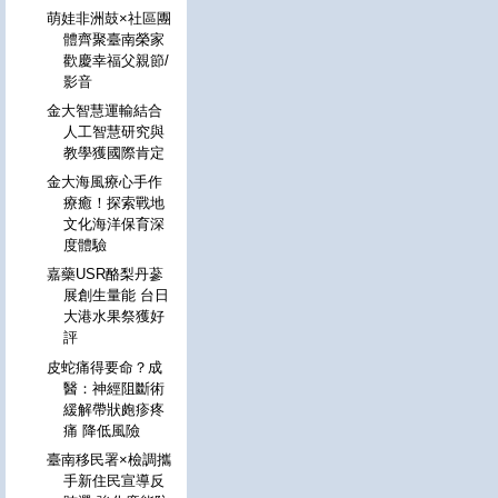
萌娃非洲鼓×社區團
體齊聚臺南榮家
歡慶幸福父親節/
影音
金大智慧運輸結合
人工智慧研究與
教學獲國際肯定
金大海風療心手作
療癒！探索戰地
文化海洋保育深
度體驗
嘉藥USR酪梨丹蔘
展創生量能 台日
大港水果祭獲好
評
皮蛇痛得要命？成
醫：神經阻斷術
緩解帶狀皰疹疼
痛 降低風險
臺南移民署×檢調攜
手新住民宣導反