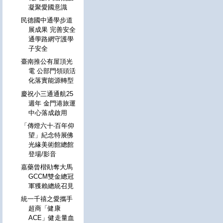
凝聚愛國意識
民德國中通學步道
展成果 完善安全
通學路網守護學
子安全
臺南推公有屋頂光
電 公部門領頭活
化落實能源轉型
慶祝小三通通航25
週年 金門港旅運
中心落成啟用
「傳燈六十‧百年仰
望」紀念特展佛
光緣美術館總館
登場/影音
嘉藥曾楷勛奪大馬
GCCM雙金總冠
軍獲賴總統召見
統一千禧之愛攜手
超商「健康
ACE」健走量血