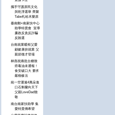
攜手守護原民文化
與乾淨選舉 齊聚
Tabe札哈木樂原
臺南郵×南家扶中心
助學特賣會 宣導
廉政反貪反詐騙
反賄選
台南就業暖框父愛
顧健康拚就業 父
親節徵才登場
林燕祝痛批台糖致
癌毒油未通報！
食安破口大 要求
嚴格修法
統一空運逾4萬朵進
口石斛蘭向天下
父親LoveDad致
敬
南台南家扶助學 集
愛特賣傳希望