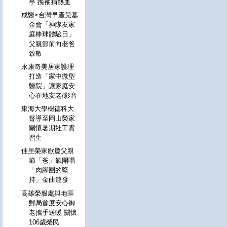
亭 挽袖捐熱血
成醫×台灣早產兒基
金會「神隊友家
庭棒球體驗日」
父親節前向老爸
致敬
永康奇美居家護理
打造「家中微型
醫院」讓家庭安
心在地安老/影音
東海大學樹德科大
督導至岡山榮家
關懷暑期社工實
習生
佳里榮家歡慶父親
節「爸」氣開唱
「肉腳團的堅
持」金曲連發
高雄榮服處與地區
郵局首度安心御
老攜手送暖 關懷
106歲榮民