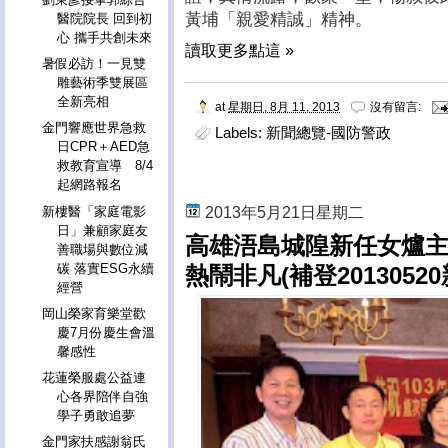
黃埔「親愛精誠」精神。
醫院院長 回到初
心 攜手共創未來
讀取更多點這 »
暑假必訪！一見雙
雕藝術季雙展區
全新亮相
at
星期日, 8月 11, 2013
沒有留言:
金門響應世界急救
Labels:
新聞總覽-國防警政
日CPR＋AED急
救教育宣導 8/4
起網路報名
新樓醫「家庭電影
2013年5月21日星期二
日」兼顧家庭友
高雄浯島城隍新任女爐主
善職場與數位減
碳 落實ESG永續
熱鬧非凡(補登20130520
經營
岡山榮家育樂堂歡
慶7月份慶生會溫
馨感性
花蓮榮服處公益連
心各界陪伴自強
學子勇敢追夢
金門家扶感謝翁氏