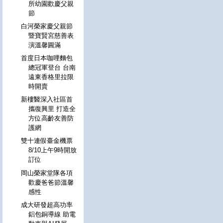
所幼園歡慶父親
節
白河榮家慶父親節
暨寶賢宮慈善表
演溫馨圓滿
首度日本咖哩麵包
總冠軍登台 台南
遠東香格里拉限
時開賣
新樓醫深入社區首
攜復興里 打造全
方位高齡友善防
護網
雙十連假臺金機票
8/10上午9時開放
訂位
岡山榮家堂隊各項
歡慶爸爸節溫馨
感性
成大研發超高功率
鋁包銅導線 助電