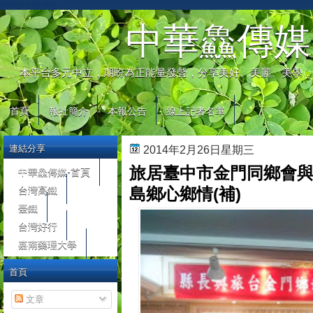
automaty do gier
中華鱻傳媒
本平台多元中立，期盼為正能量發聲，分享美好、美麗、美學，
首頁
報社簡介
本報公告
線上記者名單
連結分享
2014年2月26日星期三
旅居臺中市金門同鄉會與
中華鱻傳媒-首頁
台灣高鐵
島鄉心鄉情(補)
臺鐵
台灣好行
嘉南藥理大學
首頁
文章