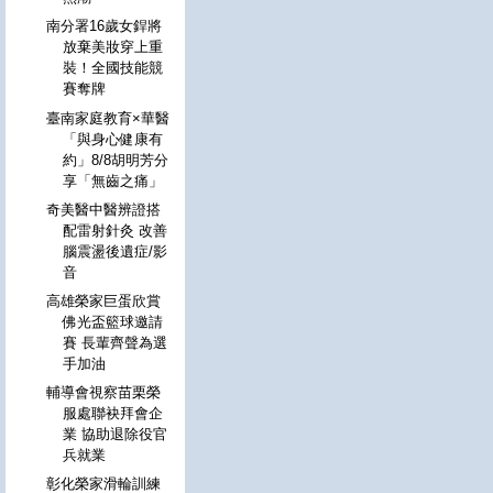
南分署16歲女銲將
放棄美妝穿上重
裝！全國技能競
賽奪牌
臺南家庭教育×華醫
「與身心健康有
約」8/8胡明芳分
享「無齒之痛」
奇美醫中醫辨證搭
配雷射針灸 改善
腦震盪後遺症/影
音
高雄榮家巨蛋欣賞
佛光盃籃球邀請
賽 長輩齊聲為選
手加油
輔導會視察苗栗榮
服處聯袂拜會企
業 協助退除役官
兵就業
彰化榮家滑輪訓練