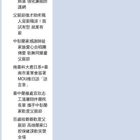
賄選 強化廉能防
護網
父親節徵才助求職
人迎新職涯！面
試有型 就業有
薪
中彰榮家感謝師徒
家族愛心合唱團
傳愛 歌舞同樂慶
父親節
南臺科大應日系×臺
南市童軍會簽署
MOU推日語「語
言章」
臺中榮服處宜欣志
工溫馨陪伴榮民
長輩 攜手中彰榮
家歡度父親節
百歲祖爺爺歡度父
親節 高雄榮家口
腔保健課歡笑聲
全場