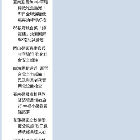
臺南虱目魚×中華職
棒掀吃魚熱潮！
即日全聯滿額優
惠再抽棒球好禮
86載府城台菜「錦
霞樓」煥新回歸
8/8南紡試營運
岡山榮家戰傷官兵
收容驗證 強化社
會安全韌性
白海豚颱逼近 新營
台電全力戒備！
民眾與業者落實
用電設備檢查
臺南榮服處相見歡
暨清境農場微旅
行 幸福小榮眷圓
滿築夢
花蓮榮家立秋傳愛
慶父親節 歌仔戲
傳承經典暖人心