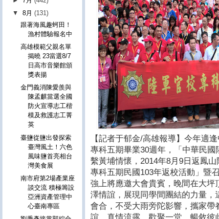
►
7月
(442)
▼
8月
(131)
跟著海風趣蚵田！
漁村體驗報名中
高雄模範父親名單
揭曉 23當選8/7
日高市音樂館頒
獎表揚
金門義消陳愛羨與
陳孟麒當選全國
防火宣導志工楷
模及救護志工菁
英
臺鹽從鹽出發探索
【記者于郁金/高雄報導】今年適逢
臺灣風土！六色
專科五期畢業30週年，「中華民
風味鹽首亮相台
繫黃埔情懷，2014年8月9日返
灣美食展
專科五期民國103年返校活動」暨
南市府第2場產業座
強上將應邀大會貴賓，晚間在大坪
談交流 積極籌設
澤情誼，展現同學間團結的力量，
亞洲資產管理中
會合，不受大雨旁陀影響，攜家帶眷
心臺南專區
誼，真情流露，歡聚一堂，暢敘彼
劉秉彥接掌郭綜合