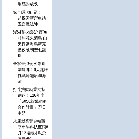
廟感動放映
城市隱形結界：一
起探索新營車站
五營魔法陣
澎湖花火節8/4夜晚
相約花火菊島 白
天探索海島新亮
點夜晚朝聖七龍
珠
金寧音浪玩水節圓
滿達陣！6大趣味
挑戰嗨翻后湖海
濱
打造熟齡就業支持
網絡！116年度
「5050就業網絡
合作計畫」即日
申請
永康就業黃金轉職
季串聯科技巨頭8
月12場徵才助您
直接卡位