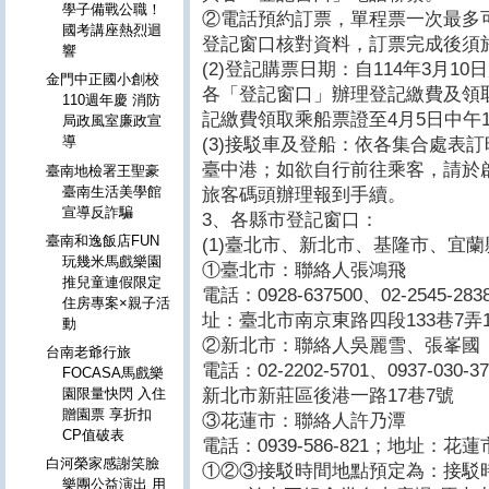
學子備戰公職！
②電話預約訂票，單程票一次最多
國考講座熱烈迴
登記窗口核對資料，訂票完成後須
響
(2)登記購票日期：自114年3月10日起
金門中正國小創校
各「登記窗口」辦理登記繳費及領取
110週年慶 消防
記繳費領取乘船票證至4月5日中午
局政風室廉政宣
導
(3)接駁車及登船：依各集合處表
臺中港；如欲自行前往乘客，請於啟航
臺南地檢署王聖豪
臺南生活美學館
旅客碼頭辦理報到手續。
宣導反詐騙
3、各縣市登記窗口：
臺南和逸飯店FUN
(1)臺北市、新北市、基隆市、宜
玩幾米馬戲樂園
①臺北市：聯絡人張鴻飛
推兒童連假限定
電話：0928-637500、02-2545-28
住房專案×親子活
址：臺北市南京東路四段133巷7弄1
動
②新北市：聯絡人吳麗雪、張峯國
台南老爺行旅
電話：02-2202-5701、0937-030
FOCASA馬戲樂
新北市新莊區後港一路17巷7號
園限量快閃 入住
贈園票 享折扣
③花蓮市：聯絡人許乃潭
CP值破表
電話：0939-586-821；地址：花蓮
白河榮家感謝笑臉
①②③接駁時間地點預定為：接駁時
樂團公益演出 用