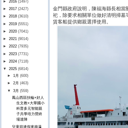
►
2016
(1497)
金門縣政府說明，陳福海縣長相當
►
2017
(2427)
祀，除要求相關單位做好清明掃墓
►
2018
(3610)
賃客船提供鄉親選擇使用。
►
2019
(5551)
►
2020
(7041)
►
2021
(9014)
►
2022
(7935)
►
2023
(7731)
►
2024
(7118)
▼
2025
(6814)
►
1月
(600)
►
2月
(463)
▼
3月
(559)
鳳山西區扶輪×好人
生文教×大華國小
科普多元智能親
子共學培力營終
場達陣
兒童節連假來南瀛