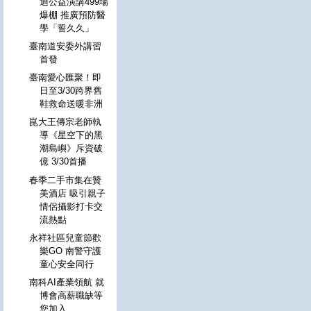
迴公益演講499場
爆棚 推廣預防醫
學「誓久久」
臺南道安委外講習
首發
臺南愛心匯聚！即
日至3/30跨界舊
鞋救命送暖非洲
崑大王傳宗老師執
導《星空下的黑
潮島嶼》斥資破
億 3/30首播
春季二手市集在贊
美酒店 吸引親子
情侶攝影打卡交
流熱點
永祥社區兒童節歡
樂GO 南警守護
童心安全同行
南科AI產業領航 就
博會高薪職缺等
您加入