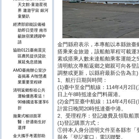
天文館-童遊星視
界 遨遊宇宙 銀河
童樂趴
經濟部節能設備補
助即日受理 南市
籲旅宿業踴躍申
請
金門縣府表示，本專船以本縣旅臺
協助0121臺南震災
搭乘來金旅遊，該船舶單程可載運3
區農民提供貸款
素或搭乘人數未達船舶乘客運能之5
展延免息措施
清明航次專船返鄉之鄉親可向各登
AMD臺南辦公室沙
調整或更新，以縣府最新公告為主)
崙揭幕 Al智慧產
1、航行日期與時間：
業重要里程碑
(1)臺中至金門航線：114年4月2
清明返鄉祭祖公共
日上午8時抵達金門料羅港。
運輸優惠看這！
(2)金門至臺中航線：114年4月6
90條國道客運享6
折
計當日晚間20時抵達臺中港。
2、受理程序：登記繳費及領取船
拋棄式喉頭面罩
醫：舒適衛生好
(1)登記購票方式：
選擇
①持本人身分證明文件至各縣市「
金大攜手考選部助
與各「登記窗口」電話聯繫。