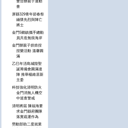
會合辦親子運動
會
屏縣329青年節春祭
緬懷先烈與陣亡
將士
金門5鄉鎮攜手總動
員共造無痕海岸
金門辦親子烘焙捏
捏樂活動 溫馨圓
滿
乙巳年浯島城隍聖
誕籌備會圓滿達
陣 推舉楊維居新
主委
科技強化清明防火
金門消無人機空
中巡查警戒
清明將屆 陳福海要
求金門縣府團隊
落實疏運作為
勞動部助二度就業