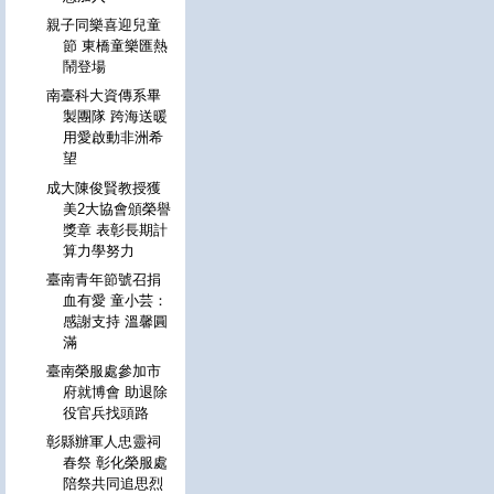
親子同樂喜迎兒童
節 東橋童樂匯熱
鬧登場
南臺科大資傳系畢
製團隊 跨海送暖
用愛啟動非洲希
望
成大陳俊賢教授獲
美2大協會頒榮譽
獎章 表彰長期計
算力學努力
臺南青年節號召捐
血有愛 童小芸：
感謝支持 溫馨圓
滿
臺南榮服處參加市
府就博會 助退除
役官兵找頭路
彰縣辦軍人忠靈祠
春祭 彰化榮服處
陪祭共同追思烈