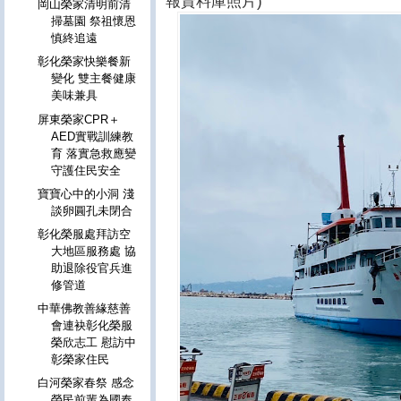
報資料庫照片)
岡山榮家清明前清
掃墓園 祭祖懷恩
慎終追遠
彰化榮家快樂餐新
變化 雙主餐健康
美味兼具
屏東榮家CPR＋
AED實戰訓練教
育 落實急救應變
守護住民安全
寶寶心中的小洞 淺
談卵圓孔未閉合
彰化榮服處拜訪空
大地區服務處 協
助退除役官兵進
修管道
中華佛教善緣慈善
會連袂彰化榮服
榮欣志工 慰訪中
彰榮家住民
白河榮家春祭 感念
榮民前輩為國奉