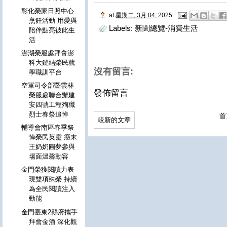
彰化榮家日照中心
at
星期二, 3月 04, 2025
烹飪活動 用愛與
Labels:
新聞總覽-消費生活
陪伴點亮彼此生
活
澎湖榮服處拜會澎
科大鏈結榮民就
沒有留言:
學職訓平台
空軍司令部暨雲林
發佈留言
榮服處聯合辦建
安四號工程殉職
烈士春祭追悼
首
較新的文章
輔導會南區春季祭
悼榮民英靈 癌末
王奶奶圓夢參與
場面溫馨動容
金門榮獲閱讀力表
現雙項殊榮 持續
為全民閱讀注入
動能
金門臺東2縣府攜手
拜會金酒 深化觀