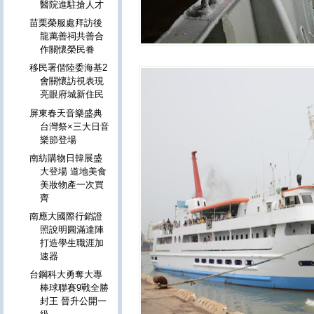
醫院進駐搶人才
苗栗榮服處拜訪後
龍萬善祠共善合
作關懷榮民眷
移民署偕陸委海基2
會關懷訪視表現
亮眼府城新住民
屏東春天音樂盛典
台灣祭×三大日音
樂節登場
南紡購物日韓展盛
大登場 道地美食
美妝物產一次買
齊
南應大國際行銷證
照說明圓滿達陣
打造學生職涯加
速器
台鋼科大勇奪大專
棒球聯賽9戰全勝
封王 晉升公開一