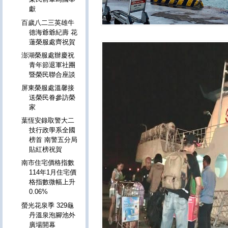
獻
百歲八二三英雄牛
德海爺爺紀壽 花
蓮榮服處齊祝賀
澎湖榮服處辦慶祝
青年節退軍社團
暨榮民聯合座談
屏東榮服處溫馨接
送榮民眷參訪榮
家
葉恆安錄取警大二
技行政學系全國
榜首 南警五分局
貼紅榜祝賀
南市住宅價格指數
114年1月住宅價
格指數微幅上升
0.06%
螢光花泉季 329龜
丹溫泉泡腳池外
廣場開幕