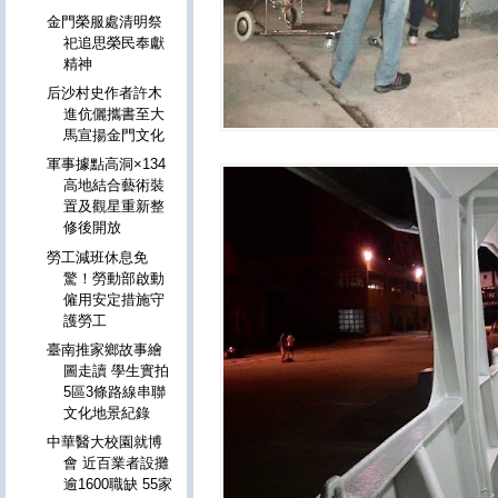
金門榮服處清明祭
祀追思榮民奉獻
精神
后沙村史作者許木
進伉儷攜書至大
馬宣揚金門文化
軍事據點高洞×134
高地結合藝術裝
置及觀星重新整
修後開放
勞工減班休息免
驚！勞動部啟動
僱用安定措施守
護勞工
臺南推家鄉故事繪
圖走讀 學生實拍
5區3條路線串聯
文化地景紀錄
中華醫大校園就博
會 近百業者設攤
逾1600職缺 55家