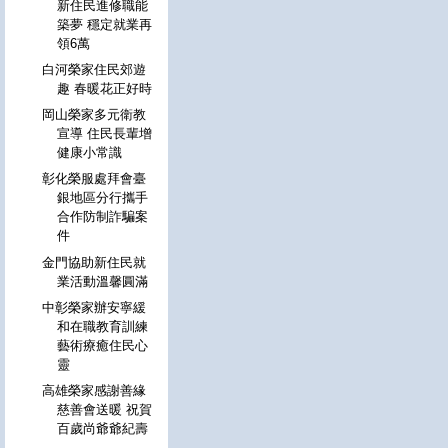
新住民進修職能
築夢 穩定就業再
領6萬
白河榮家住民郊遊
趣 春暖花正好時
岡山榮家多元衛教
宣導 住民長輩增
健康小常識
彰化榮服處拜會臺
銀地區分行攜手
合作防制詐騙案
件
金門協助新住民就
業活動溫馨圓滿
中彰榮家辦安寧緩
和在職教育訓練
藝術療癒住民心
靈
高雄榮家感謝善緣
慈善會送暖 祝賀
百歲尚爺爺紀壽