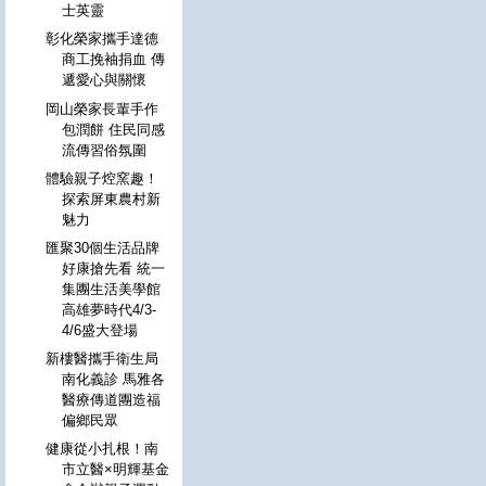
士英靈
彰化榮家攜手達德
商工挽袖捐血 傳
遞愛心與關懷
岡山榮家長輩手作
包潤餅 住民同感
流傳習俗氛圍
體驗親子焢窯趣！
探索屏東農村新
魅力
匯聚30個生活品牌
好康搶先看 統一
集團生活美學館
高雄夢時代4/3-
4/6盛大登場
新樓醫攜手衛生局
南化義診 馬雅各
醫療傳道團造福
偏鄉民眾
健康從小扎根！南
市立醫×明輝基金