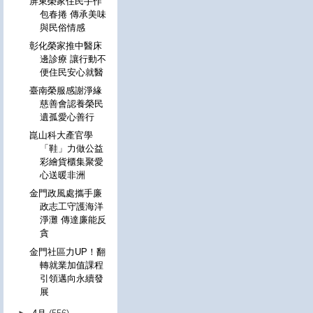
屏東榮家住民手作
包春捲 傳承美味
與民俗情感
彰化榮家推中醫床
邊診療 讓行動不
便住民安心就醫
臺南榮服感謝淨緣
慈善會認養榮民
遺孤愛心善行
崑山科大產官學
「鞋」力做公益
彩繪貨櫃集聚愛
心送暖非洲
金門政風處攜手廉
政志工守護海洋
淨灘 傳達廉能反
貪
金門社區力UP！翻
轉就業加值課程
引領邁向永續發
展