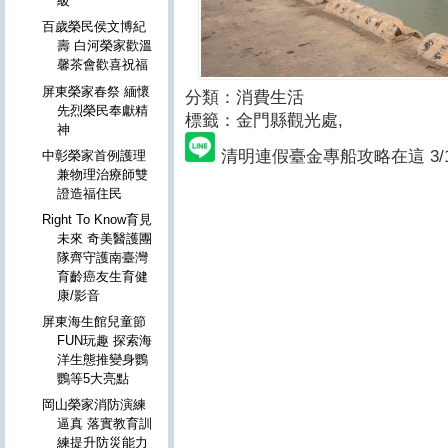
級
百歲榮民侯文博紀
壽 白河榮家歡溫
馨茶會歡喜祝福
屏東榮家春祭 緬懷
分類：消費生活
先烈榮民奉獻精
標籤：金門縣觀光處
,
神
清明連假臺金專船攻略在這 3/
中彰榮家首例護理
兼物理治療師雙
證造福住民
Right To Know育見
未來 奇美醫護團
隊齊守護南臺灣
育齡癌友生育健
康/影音
屏東海生館兒童節
FUN玩趣 探索海
洋生態推變身鸚
鸚等5大亮點
岡山榮家消防演練
逼真 落實教育訓
練提升防災能力