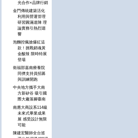
光合作×品牌行銷
金門傳統建築活化
利用與營運管理
研習圓滿達陣 理
論實務引熱烈迴
響
泡麵控瘋搶爆紅這
款！挑戰銷魂黃
金酸辣 限時特展
登場
衛福部嘉南療養院
同儕支持員招募
與訓練開跑
中央地方攜手大南
方新矽谷 吸引國
際大廠落腳臺南
南應大商設系114級
未來式畢業成果
展 感受設計無限
可能
陳建宏醫師全台巡