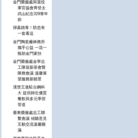
金門榮服處與退役
軍官協會齊登太
武山紀念329青年
節
掃墓踏青！防恙有
一套看這
金門陶瓷廠林務所
攜手公益 一花一
瓶助金門家扶
金門榮服處金寧志
工隊迎新茶會暨
隊務會議 溫馨展
望服務新願景
漢堡王進駐台鋼科
大 提供師生優質
餐飲與多元學習
管道
臺東榮服處志工聯
繫會議 傾聽意見
互動交流溫馨圓
滿