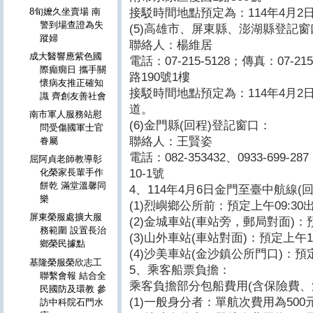
接駁時間地點預定為：114年4月2日
8旬嬤久坐賣場 南
警到場查證為失
(5)高雄市、屏東縣、澎湖縣登記窗
蹤婦
聯絡人：楊維居
成大醫響應紫色國
電話：07-215-5128；傳真：07-
際癲癇日 攜手關
路190號1樓
懷病友推正確知
接駁時間地點預定為：114年4月2日
識 齊創友善社會
道。
南市軍人服務站慰
(6)金門縣(回程)登記窗口：
問受傷國軍士官
聯絡人：王賢姿
眷屬
電話：082-353432、0933-69
屈阿貞老師教導彰
10-1號
化榮家長輩手作
餅乾 滿堂溫馨同
4、114年4月6日金門至臺中航線
樂
(1)烈嶼鄉公所前：預定上午09:30
屏東榮服處擴大服
(2)金城車站(車站旁，郵局對面)：預
務範圍 設置長治
(3)山外車站(車站對面)：預定上午1
鄉榮民據點
(4)沙美車站(金沙鎮公所門口)：預定
基隆榮服榮欣志工
5、乘客船票負擔：
聯繫會報 結合全
乘客負擔部分包船費用(含保險費、
民國防及環教 參
(1)一般身分者：單航次費用為500
訪中科院石門水