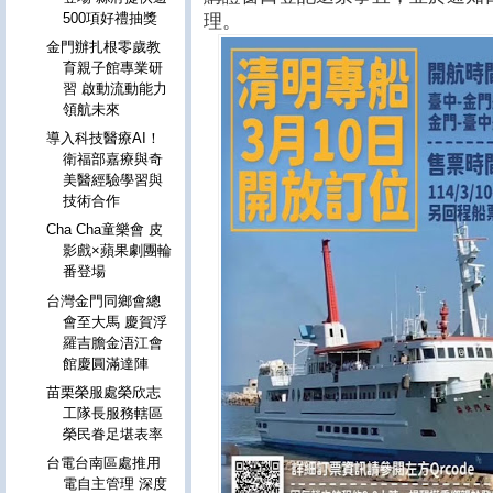
500項好禮抽獎
理。
金門辦扎根零歲教
育親子館專業研
習 啟動流動能力
領航未來
導入科技醫療AI！
衛福部嘉療與奇
美醫經驗學習與
技術合作
Cha Cha童樂會 皮
影戲×蘋果劇團輪
番登場
台灣金門同鄉會總
會至大馬 慶賀浮
羅吉膽金浯江會
館慶圓滿達陣
苗栗榮服處榮欣志
工隊長服務轄區
榮民眷足堪表率
台電台南區處推用
電自主管理 深度