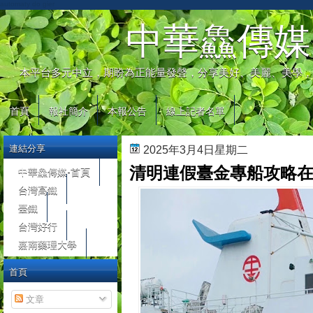
automaty do gier
中華鱻傳媒
本平台多元中立，期盼為正能量發聲，分享美好、美麗、美學，
首頁
報社簡介
本報公告
線上記者名單
連結分享
2025年3月4日星期二
清明連假臺金專船攻略在這
中華鱻傳媒-首頁
台灣高鐵
臺鐵
台灣好行
嘉南藥理大學
首頁
文章