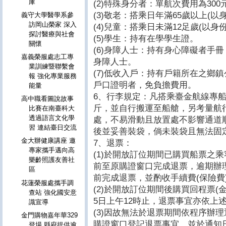
庫
(2)特殊身分者：單航次費用為300
(3)敬老：搭乘日年滿65歲以上(以
義守大學醫學系參
訪岡山榮家 深入
(4)兒童：搭乘日未滿12足歲(以身
探討醫療與社會
(5)學生：持有在學學生證。
關懷
(6)身障人士：持有身心障礙者手
嘉義榮服處志工專
身障人士。
業訓練暨聯繫會
(7)低收入戶：持有戶籍所在之鄉
報 強化專業服務
戶口證明者，免負擔費用。
能量
6、行李規定：凡搭乘臺金航線專船
高中職看圖說故事
斤，並自行搬運至船艙，另考量航
比賽在南臺科大
透過語言文化學
處，不易滑動且放置處不影響通道
習 連結臺日交流
後並妥善裝袋，倘未裝袋且無法固
金大辦健康講座 邀
7、退票：
專家攜手邁向高
(1)於開放訂位期間已購買船票之乘
樂齡照護友善社
前至原購證窗口完成退票，逾期辦理
區
前完成退票，並酌收手續費(保險費
花蓮榮服處攜手調
(2)於開放訂位期間後購買回程票(金
查站 強化國安意
5日上午12時止，退票事宜亦依上
識宣導
(3)因故無法於退票期間依程序辦
金門購物嘉年華329
購證窗口登記退票事宜，並於通知
登場 縣府提供逾