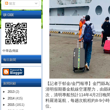
留言
QR CODE
中華鱻傳媒
每日新聞
新聞回顧
【記者于郁金/金門報導】金門縣
清明假期臺金航線空運壓力，由縣
►
2013
(2)
次，清明專船預計114年4月2日晚
►
2014
(415)
料羅港返航，每趟次航程約8-9小時
►
2015
(1811)
位。