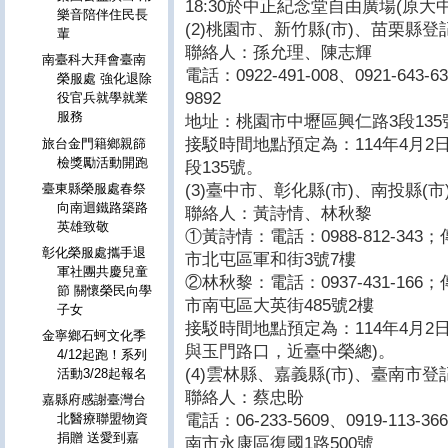
18:30於中正紀念堂自由廣場(原大
樂音陪伴住民長
(2)桃園市、新竹縣(市)、苗栗縣
輩
聯絡人：孫允理、陳志輝
南臺科大拜會臺南
電話：0922-491-008、0921-643-6
榮服處 強化退除
9892
役官兵就學就業
服務
地址：桃園市中壢區興仁路3段135
接駁時間地點預定為：114年4月2日
旅台金門籍鄉親篩
檢獎勵活動開跑
段135號。
(3)臺中市、彰化縣(市)、南投縣(
臺東縣榮服處春祭
向南迴鐵路築路
聯絡人：黃詩情、林秋黎
英雄致敬
①黃詩情：電話：0988-812-343；
彰化榮服處攜手退
市北屯區軍和街3號7樓
軍社團共慶兒童
②林秋黎：電話：0937-431-166；
節 關懷榮民向學
市南屯區大英街485號2樓
子女
接駁時間地點預定為：114年4月2日
金寧鄉石蚵文化季
與玉門路口，近臺中榮總)。
4/12起跑！系列
(4)雲林縣、嘉義縣(市)、臺南市
活動3/28起報名
聯絡人：蔡忠盼
嘉縣府感謝臺灣台
電話：06-233-5609、0919-113-
北醫療聯盟物資
捐贈 送愛到嘉
南市永康區復國1路500號