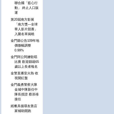
聯合國「藍心行
動」 終止人口販
運
第20屆南方影展
「南方獎—全球
華人影片競賽」
入圍名單揭曉
金門縣公告109年地
價微幅調整
0.99%
金門阿公阿嬤歌唱
比賽 歡迎縣籍65
歲以上長者報名
金警直播室火熱 收
視開紅盤
金門義勇警察大隊
金城中隊新任中
隊長授證 蔡添祿
接任
紙餐具循環友善店
家補助開跑