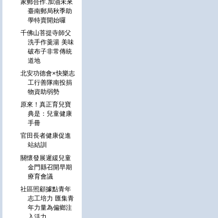
家郵合作.加油未來
臺南郵局秋季助
學特賣開始囉
千佛山菩提寺師父
洗手作羹湯 美味
破布子非常傳統
道地
北安功德會×快樂志
工行善隊南投捐
物資助弱勢
原來！真正育兒寶
典是：兒童健康
手冊
官田長者健康促進
站結訓
關懷發展遲緩兒童
金門縣召開早期
療育會議
社區照顧據點青年
志工培力 匯集青
年力量為偏鄉注
入活力