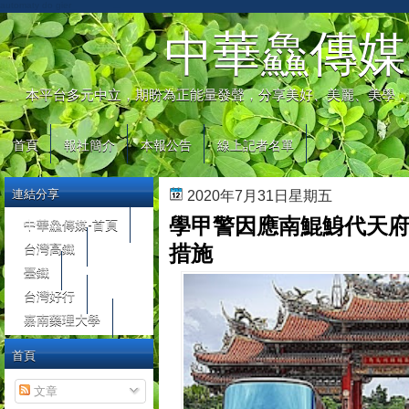
automaty do gier
中華鱻傳媒
本平台多元中立，期盼為正能量發聲，分享美好、美麗、美學，
首頁
報社簡介
本報公告
線上記者名單
連結分享
2020年7月31日星期五
學甲警因應南鯤鯓代天府
中華鱻傳媒-首頁
台灣高鐵
措施
臺鐵
台灣好行
嘉南藥理大學
首頁
文章