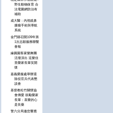
野生動物保育 合
法電圍網防治有
補助
成大醫：內視鏡鼻
腫瘤手術與導航
系統
金門縣召開109年第
1次志願服務聯繫
會報
緣圓園客家樂舞團
活潑演出 逗樂佳
里榮家長輩笑開
懷
嘉義榮服處舉辦退
除役官兵代表懇
談會
基督教松竹關懷協
會傳愛 鼓勵榮家
長輩：喜樂的心
是良藥
警六分局邀您響應