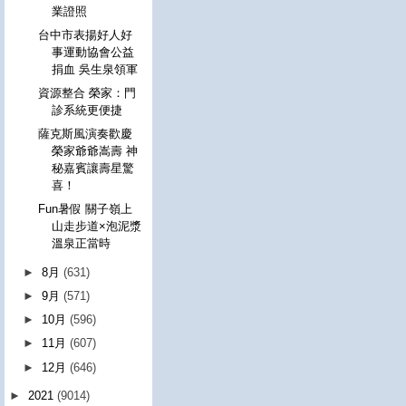
業證照
台中市表揚好人好
事運動協會公益
捐血 吳生泉領軍
資源整合 榮家：門
診系統更便捷
薩克斯風演奏歡慶
榮家爺爺嵩壽 神
秘嘉賓讓壽星驚
喜！
Fun暑假 關子嶺上
山走步道×泡泥漿
溫泉正當時
►
8月
(631)
►
9月
(571)
►
10月
(596)
►
11月
(607)
►
12月
(646)
►
2021
(9014)