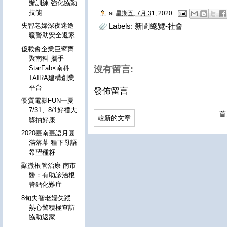
辦訓練 強化協勤
技能
at
星期五, 7月 31, 2020
Labels:
新聞總覽-社會
失智老婦深夜迷途
暖警助安全返家
億載會企業巨擘齊
聚南科 攜手
StarFab×南科
沒有留言:
TAIRA建構創業
平台
發佈留言
優質電影FUN一夏
7/31、8/1好禮大
首
較新的文章
獎抽好康
2020臺南臺語月圓
滿落幕 種下母語
希望種籽
顯微根管治療 南市
醫：有助診治根
管鈣化難症
8旬失智老婦失蹤
熱心警積極查訪
協助返家