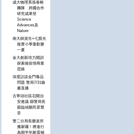
成大物理系張泰榕
團隊 跨國合作
研究成果登
Science
Advances及
Nature
南大師資生×七股光
復實小學童歡樂
一夏
金大創新培力開訓
探索後疫情商業
思維
深度訪談金門毒品
問題 警局7/31臉
書直播
古寧頭社區召開治
安會議 縣警局長
親臨傾聽民眾聲
音
警二分局長樂派所
搬家囉！將進行
為期半年耐震補