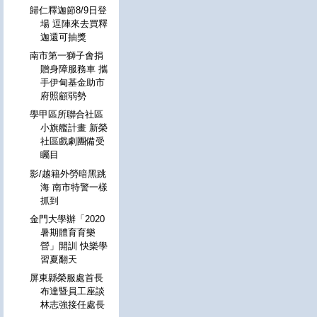
歸仁釋迦節8/9日登
場 逗陣來去買釋
迦還可抽獎
南市第一獅子會捐
贈身障服務車 攜
手伊甸基金助市
府照顧弱勢
學甲區所聯合社區
小旗艦計畫 新榮
社區戲劇團備受
矚目
影/越籍外勞暗黑跳
海 南市特警一樣
抓到
金門大學辦「2020
暑期體育育樂
營」開訓 快樂學
習夏翻天
屏東縣榮服處首長
布達暨員工座談
林志強接任處長