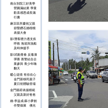
南台別院三好美學
營圓滿結業 學童
歡喜感恩成長滿
行囊
麻豆區所慶祝父親
節暨鑽石婚楷模
表揚大會
影/潛客體力透支疾
呼救 海巡與漁船
及時伸援手
影/武動青春 反毒漆
彈賽 善警結合企
業參與 青少年嗨
翻天
暖心送情 有你在心
金門新移民親子
夏日初體驗登場
金門縣府表揚模範
父親及新好爸爸
緻-李益成‧蘇小夢創
作雙個展 佛光