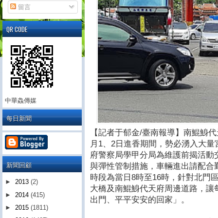
留言
QR CODE
中華鱻傳媒
每日新聞
【記者于郁金/臺南報導】南鯤鯓代
月1、2日進香期間，勢必湧入大
府警察局學甲分局為維護前揭活動
新聞回顧
與彈性管制措施，車輛進出請配合
時段為當日8時至16時，針對北門區
►
2013
(2)
大橋及南鯤鯓代天府周邊道路，讓
►
2014
(415)
出門、平平安安的回家」。
►
2015
(1811)