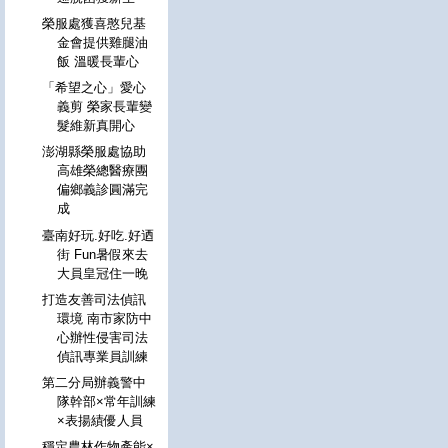
榮服處獲喜憨兒基
金會提供雞腿油
飯 溫暖長輩心
「希望之心」愛心
義剪 榮家長輩變
髮維新真開心
澎湖縣榮服處協助
高雄榮總醫療團
偏鄉義診圓滿完
成
臺南好玩.好吃.好迺
街 Fun暑假來去
大員皇冠住一晚
打造友善司法偵訊
環境 南市家防中
心辦性侵害司法
偵訊專業員訓練
第二分局辦義警中
隊幹部×常年訓練
×表揚績優人員
穩定農林作物產能×