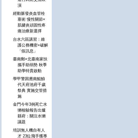
演
經動脈發炎血管栓
塞術 慢性關節×
肌腱炎頑固性疼
痛治療新選擇
台水六區講習：維
護公務機密×破解
「假訊息」
臺南郵×北臺南家扶
攜手助弱勢 秋季
助學特賣啟動
學甲警因應南鯤鯓
代天府池府千歲
祭典 實施交管措
施
金門今年3例死亡水
獺檢驗報告出爐
縣府：關注水獺
議題
培訓無人機自有人
才 23位飛手獲專