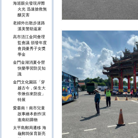
海巡眼尖發現岸際
火光 迅速搶救無
釀災害
老婦外出散步迷路
溪美警助返家
高市浯江金同會理
監會議 頒發年度
會員優秀子女獎
學金
金門金湖消夏令營
快樂學習防災知
識
金門文化園區「穿
越古今，保生大
帝揪你來防疫」
特展
愛臺南！南市兒童
故事繪本創作演
進南紡購物
太平島郵局遷移 海
龜郵筒保育新亮