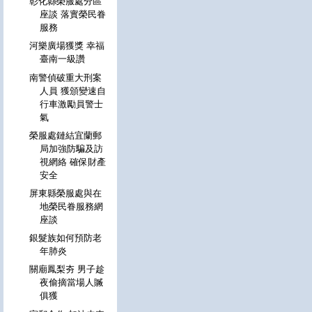
彰化縣榮服處分區
座談 落實榮民眷
服務
河樂廣場獲獎 幸福
臺南一級讚
南警偵破重大刑案
人員 獲頒變速自
行車激勵員警士
氣
榮服處鏈結宜蘭郵
局加強防騙及訪
視網絡 確保財產
安全
屏東縣榮服處與在
地榮民眷服務網
座談
銀髮族如何預防老
年肺炎
關廟鳳梨夯 男子趁
夜偷摘當場人贓
俱獲