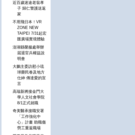
近百歲迷途老翁孝
子 歸仁警護送返
家
不用飛日本！VR
ZONE NEW
TAIPEI 7/31起宏
匯廣場實境體驗
澎湖縣榮服處舉辦
屆退官兵權益說
明會
大鵬主委訪慰小琉
球榮民眷及地方
仕紳 傳達愛的宣
言
高瑞新將接金門大
學人文社會學院
8/1正式就職
奇美醫承接職安署
「工作強化中
心」計畫 助職傷
勞工重返職場