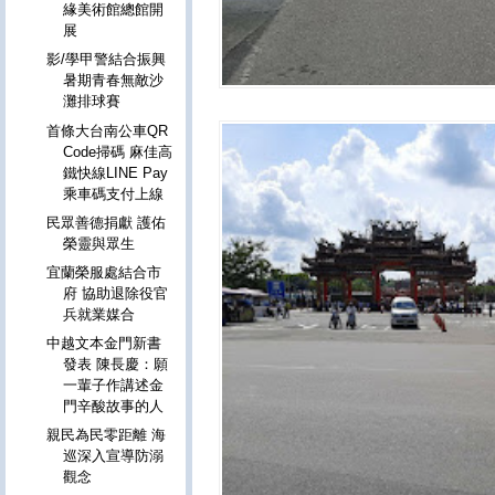
緣美術館總館開
展
影/學甲警結合振興
暑期青春無敵沙
灘排球賽
首條大台南公車QR
Code掃碼 麻佳高
鐵快線LINE Pay
乘車碼支付上線
民眾善德捐獻 護佑
榮靈與眾生
宜蘭榮服處結合市
府 協助退除役官
兵就業媒合
中越文本金門新書
發表 陳長慶：願
一輩子作講述金
門辛酸故事的人
親民為民零距離 海
巡深入宣導防溺
觀念