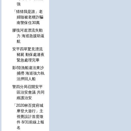
強
「猜猜我是誰」老
婦險被老梗詐騙
南警保住30萬
膠筏河道漂流失動
力 海巡急援助返
航
安平四草驚見漂流
豬屍 動保處連夜
緊急處理完畢
影/陸漁船違法東沙
捕撈 海巡強力執
法押回人船
警四分局召開安平
區治安會議 共同
維護治安
「2020林百貨府城
摩登大遊行」主
視覺設計首度徵
件 8/31前線上報
名