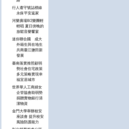
路
行人遵守號誌標線
永保平安返家
河樂廣場8/2樂團輕
輕唱 夏日傍晚的
放鬆音樂饗宴
迷你聯合國 成大
外籍生與在地生
共商臺江鹽田新
發展
臺南落實推照顧弱
勢社會住宅政策
多元策略實現幸
福宜居城市
世界華人工商婦女
企管協會助弱勢
捐贈實物銀行清
潔物資
金門大學舉辦校安
座談會 提升校安
風險防護能力