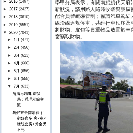
►
2016
(1497)
學甲分局表示，有關南鯤鯓代天府
新狀況，請用路人隨時收聽警察廣
►
2017
(2427)
配合員警疏導管制；籲請汽車駕駛
►
2018
(3610)
線沿線違規停車，共維行車秩序及
►
2019
(5551)
將財物、皮包等貴重物品放置於車
▼
2020
(7041)
窗竊取財物。
►
1月
(471)
►
2月
(456)
►
3月
(613)
►
4月
(606)
►
5月
(656)
►
6月
(555)
▼
7月
(633)
清溝再精進 環保
局：辦理示範交
流
暑假來臺南消費 住
宿好康多 房×車×
總統套房+獎金獎
不完