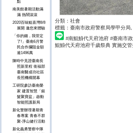
點
南美館暑期活動滿
滿 熱鬧滾滾
分類：社會
2020百味鯤喜灣8/8
標籤：臺南市政府警察局學甲分局
,
展開 邀您來體驗
「你的錢，我管定
#南鯤鯓代天府池府 #臺南市
了!」臺南6月警
鯤鯓代天府池府千歲祭典 實施交管
民合作攔阻金額
逾1496萬
陳時中見證臺南長
照新里程 衛福部
臺南醫成功社區
長照機構開幕
工研院參訪臺南榮
家 建置智慧「銀
髮聚寶盆」啟動
智能照護新局
新化警辦理暑期青
春專案 青春不群
聚-淨山健行活動
新化義勇警察中隊