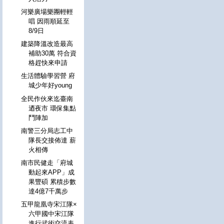
河樂廣場樂團輕輕
唱 因雨順延至
8/9日
建築降溫改造最高
補助30萬 符合資
格趕快來申請
生活體驗學習營 府
城少年好young
全民作伙來迄臺南
迺夜市 環保集點
鬥陣加
南警三分局志工中
隊長交接佈達 薪
火相傳
南市民健走「府城
動起來APP」成
果豐碩 累積步數
達4億7千萬步
五甲龍凰寺宋江隊×
六甲國中宋江隊
進行武術交流表