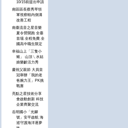
10/15前提出申請
南區區長蔡秀琴領
軍視察轄內側溝
改善工程
南臺流音之星音樂
夏令營開跑 全臺
首場.全程免費.全
國高中職生限定
幸福山上「三隻小
豬」 山頂ㄟ水姑
娘樂齡活力秀
慶祝父親節 大員皇
冠舉辦「我的老
爸腕力王」PK挑
戰賽
亮點之星技術分享
會啟動創新 科技
企業齊聚交流
岳明國小「光腳
號」安平啟航 海
巡守護海洋逐夢