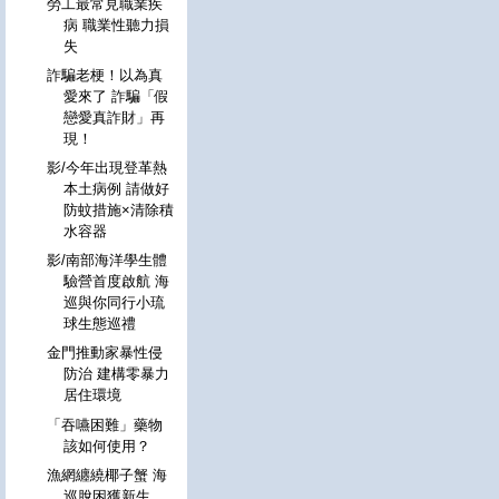
勞工最常見職業疾
病 職業性聽力損
失
詐騙老梗！以為真
愛來了 詐騙「假
戀愛真詐財」再
現！
影/今年出現登革熱
本土病例 請做好
防蚊措施×清除積
水容器
影/南部海洋學生體
驗營首度啟航 海
巡與你同行小琉
球生態巡禮
金門推動家暴性侵
防治 建構零暴力
居住環境
「吞嚥困難」藥物
該如何使用？
漁網纏繞椰子蟹 海
巡脫困獲新生