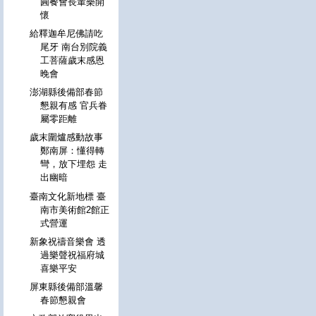
圓餐會長輩樂開
懷
給釋迦牟尼佛請吃
尾牙 南台別院義
工菩薩歲末感恩
晚會
澎湖縣後備部春節
懇親有感 官兵眷
屬零距離
歲末圍爐感動故事
鄭南屏：懂得轉
彎，放下埋怨 走
出幽暗
臺南文化新地標 臺
南市美術館2館正
式營運
新象祝禱音樂會 透
過樂聲祝福府城
喜樂平安
屏東縣後備部溫馨
春節懇親會