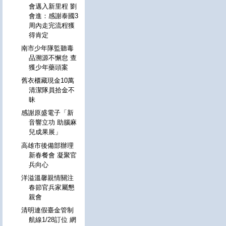
會邁入新里程 劉
會進：感謝泰國3
周內走完流程獲
得肯定
南市少年隊監聽毒
品溯源不懈怠 查
獲少年藥頭案
舊衣櫃藏現金10萬
清潔隊員拾金不
昧
感謝原盛電子「新
音響立功 助腦麻
兒成果展」
高雄市後備部辦理
新春餐會 凝聚官
兵向心
洋溢溫馨親情關注
春節官兵家屬懇
親會
清明連假臺金管制
航線1/28訂位 網