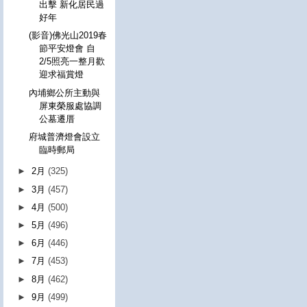
出擊 新化居民過
好年
(影音)佛光山2019春
節平安燈會 自
2/5照亮一整月歡
迎求福賞燈
內埔鄉公所主動與
屏東榮服處協調
公墓遷厝
府城普濟燈會設立
臨時郵局
►
2月
(325)
►
3月
(457)
►
4月
(500)
►
5月
(496)
►
6月
(446)
►
7月
(453)
►
8月
(462)
►
9月
(499)