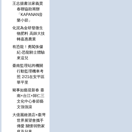
王志揚書法家義賣
春聯協助籌辦
「KAPANAN音
樂小節」
化泥為金研發微生
物肥料 高師大技
轉嘉惠農業
有恐龍！勇闖侏儸
紀-恐龍騎士體驗
來這兒
臺南監理站跨機關
行動監理機車考
照 2/21在安平區
華平里
豬事如藝迎新春 臺
南×台江×歸仁三
文化中心春節藝
文強強滾
大億麗緻酒店×臺灣
世界展望會攜手
傳愛 關懷弱勢家
庭及兒童