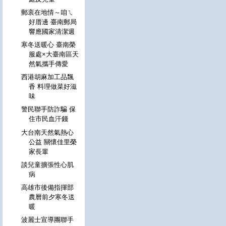
郵衷在地情～咱ㄟ
好厝邊 臺南郵局
響應國家清潔週
寒冬送暖心 臺南榮
服處×大臺南區天
然氣攜手傳愛
西港胡麻加工品飄
香 料理做菜好滋
味
警民聯手防詐騙 保
住市民血汗錢
大台南天然氣熱心
公益 關懷佳里榮
家長輩
談兒童擴張性心肌
病
高雄市後備指揮部
農曆前夕寒冬送
暖
波麗士宣導團聯手