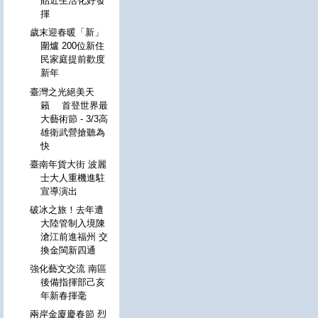
貼近生活化好發
揮
歲末迎春暖「新」
圍爐 200位新住
民家庭提前歡度
新年
臺灣之光絕美天
籟 首登世界最
大藝術節 - 3/3高
雄衛武營搶聽為
快
臺南年貨大街 波麗
士大人重機進駐
宣導演出
破冰之旅！去年遭
大陸管制入境陳
滄江前進福州 交
換金閩新四通
強化藝文交流 南區
後備指揮部己亥
年新春揮毫
兩岸金廈慶春節 烈