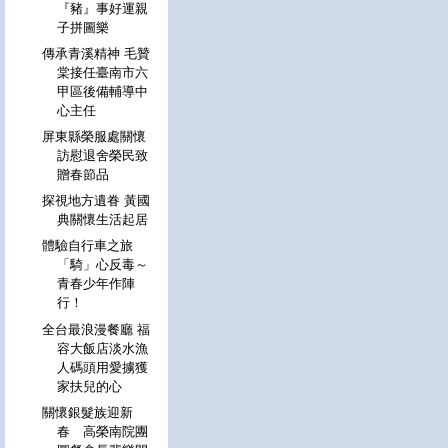
『豬』事好運親
子拼圖樂
傳承青溪精神 毛贊
棠接任臺南市六
甲區後備輔導中
心主任
屏東縣榮服處關懷
訪慰退舍榮民致
贈春節品
探視地方遺眷 黃國
典關懷生活起居
體驗自行車之旅
「騎」心反毒～
青春少年作陣
行！
全台最浪漫餐廳 福
容大飯店淡水漁
人碼頭用愛擄獲
家扶兒的心
關懷銀髮族迎新
春 高榮南院團