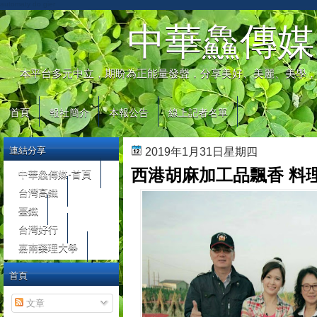
automaty do gier
中華鱻傳媒
本平台多元中立，期盼為正能量發聲，分享美好、美麗、美學，
首頁
報社簡介
本報公告
線上記者名單
連結分享
2019年1月31日星期四
西港胡麻加工品飄香 料
中華鱻傳媒-首頁
台灣高鐵
臺鐵
台灣好行
嘉南藥理大學
首頁
文章