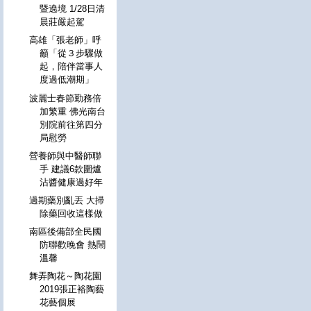
暨遶境 1/28日清
晨莊嚴起駕
高雄「張老師」呼
籲「從３步驟做
起，陪伴當事人
度過低潮期」
波麗士春節勤務倍
加繁重 佛光南台
別院前往第四分
局慰勞
營養師與中醫師聯
手 建議6款圍爐
沾醬健康過好年
過期藥別亂丟 大掃
除藥回收這樣做
南區後備部全民國
防聯歡晚會 熱鬧
溫馨
舞弄陶花～陶花園
2019張正裕陶藝
花藝個展