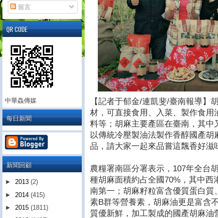
留言
QR CODE
【記者于郁金/連凱斐/臺南報導】
中華鱻傳媒
材，可直接食用、入菜、製作食用
每日新聞
料等；胡麻主要產區在臺南，其中
以傳統冷壓製油法製作香醇國產胡
品，請大家一起來品嘗這飄香好滋
新聞回顧
農糧署南區分署表示，107年全台胡
種胡麻面積約占全國70%，其中西
►
2013
(2)
南第一；胡麻籽粒富含優質蛋白質
►
2014
(415)
素B群等營養素，胡麻油更是富含
►
2015
(1811)
質優新鮮，加工製成的國產胡麻油