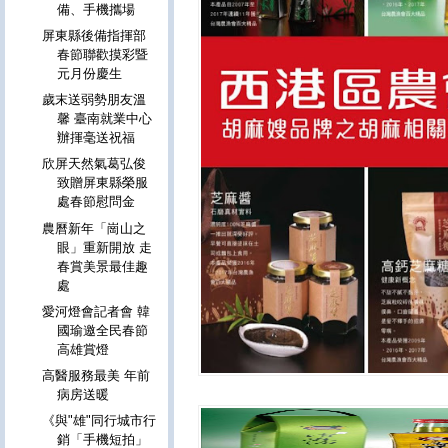
備、手機攜場
屏東縣後備指揮部
春節聯歡摸彩暨
元月份慶生
歲末送弱勢朋友溫
馨 臺南就業中心
辦揮毫送祝福
欣屏天然氣葛弘俊
致贈屏東縣榮服
處春節慰問金
農曆新年「崗山之
眼」重新開放 走
春賞美景最佳趣
處
愛河燈會記者會 韓
國瑜邀全民春節
高雄賞燈
高醫服務最美 年前
病房送暖
《與"雄"同行城市行
銷「手機短拍」