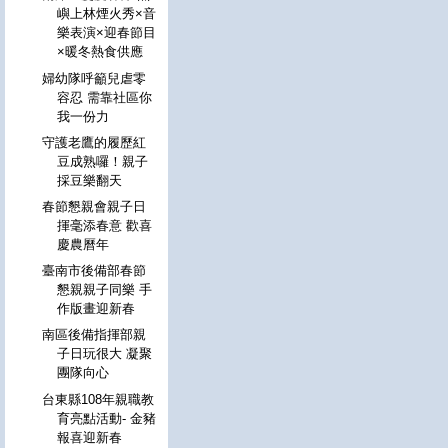
嶼上林煙火秀×音
樂表演×迎春節目
×暖冬熱食供應
婦幼隊呼籲兒虐零
容忍 需靠社區你
我一份力
守護老鷹的履歷紅
豆成熟囉！親子
採豆樂翻天
春節懇親會親子日
揮毫添春意 歡喜
慶農曆年
臺南市後備部春節
懇親親子同樂 手
作版畫迎新春
南區後備指揮部親
子日玩很大 凝聚
團隊向心
台東縣108年親職教
育亮點活動- 金豬
報喜迎新春