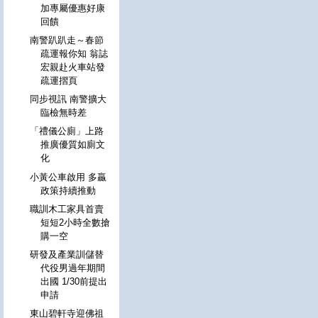
加專屬優惠好康
回饋
南警趴趴走～春節
疏運報你知 翁誌
宏親赴火車站發
疏運摺頁
同步視訊 南警擴大
臨檢無時差
「禮儀公廁」上路
推廣優質如廁文
化
小黃公車啟用 多贏
政策持續推動
職訓木工家具首賣
短短2小時全數搶
購一空
研發及產業訓儲替
代役男過年期間
出國 1/30前提出
申請
東山碧軒寺迎佛祖