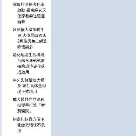
關懷社區長者列車
啟動 臺南綠衣天
使穿巷弄送暖迎
新春
延長擴大國旅暖冬
遊 大億麗緻酒店
2月住房免上網登
錄優惠多
活化地區生活機能
台鐵永康站站前
轉乘環境優化落
成啟用
年久失修荒地大變
身 歸仁高鐵壘球
場正式啟用
成大醫與佳世達科
技聯手打造「智
慧醫院」
約定扣款真方便 e
化繳款環保不負
擔