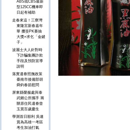
ABS或CBS最新
型125CC機車即
日起有補助
走春來這！三寮灣
東隆宮新春嘉年
華 擲筊PK賽抽
大獎×求乞「金鏟
子」
波麗士大人針對時
下詐騙集團詐欺
手段及預防宣導
說明
落實遺眷照撫政策
臺南市後備部胡
舜鈞春節慰問
屏東縣榮服處與泰
武鄉公所攜手 籌
辦原住民遺眷曾
玉賞百歲慶生
學測首日順利 吳連
賞為高雄一考區
考生加油打氣