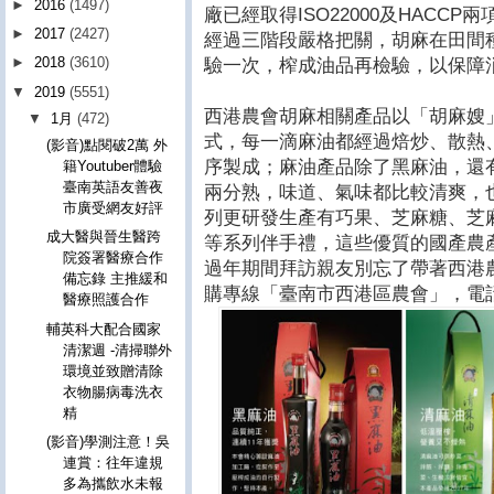
►
2016
(1497)
廠已經取得ISO22000及HACC
►
2017
(2427)
經過三階段嚴格把關，胡麻在田間
►
2018
(3610)
驗一次，榨成油品再檢驗，以保障
▼
2019
(5551)
西港農會胡麻相關產品以「胡麻嫂
▼
1月
(472)
式，每一滴麻油都經過焙炒、散熱
(影音)點閱破2萬 外
序製成；麻油產品除了黑麻油，還
籍Youtuber體驗
臺南英語友善夜
兩分熟，味道、氣味都比較清爽，
市廣受網友好評
列更研發生產有巧果、芝麻糖、芝
成大醫與晉生醫跨
等系列伴手禮，這些優質的國產農
院簽署醫療合作
過年期間拜訪親友別忘了帶著西港
備忘錄 主推緩和
購專線「臺南市西港區農會」，電話(06)79
醫療照護合作
輔英科大配合國家
清潔週 -清掃聯外
環境並致贈清除
衣物腸病毒洗衣
精
(影音)學測注意！吳
連賞：往年違規
多為攜飲水未報