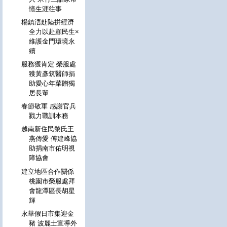
憶生涯往事
楊鎮浯赴陸拼經濟
全力以赴顧民生×
維護金門環境永
續
服務獲肯定 榮服處
獲黃彥筑醫師捐
助愛心年菜贈獨
居長輩
春節敬軍 感謝官兵
戮力戰訓本務
越南新住民黎氏王
燕傳愛 傅建峰協
助捐南市佑明視
障協會
建立地區合作關係
桃園市榮服處拜
會龍潭區長胡星
輝
永華假日市集迎金
豬 波麗士宣導外