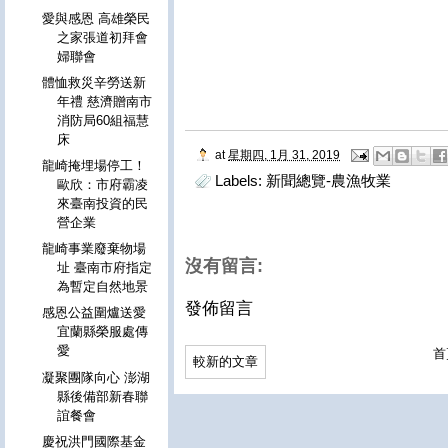
愛與感恩 高雄榮民
之家張道初拜會
婦聯會
體恤救災辛勞送新
年禮 慈濟贈南市
消防局60組福慧
床
at
星期四, 1月 31, 2019
龍崎掩埋場停工！
Labels:
新聞總覽-農漁牧業
歐欣：市府霸凌
來臺南投資的民
營企業
龍崎事業廢棄物場
沒有留言:
址 臺南市府指定
為暫定自然地景
發佈留言
感恩公益圍爐送愛
宜蘭縣榮服處傳
愛
首
較新的文章
凝聚團隊向心 澎湖
縣後備部新春聯
誼餐會
慶祝洪門國際基金