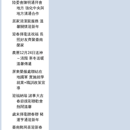
陸委會陳明通拜會
地方 強化中央與
地方溝通合作
居家清潔親服務 溫
馨關懷迎新年
迎春揮毫送祝福 長
照好友齊聚臺南
榮家
農曆12月24日送神
～清囤 寒冬送暖
溫馨傳遞
屏東榮服處聯結在
地國軍 實施就學
就業×職訓政策宣
導
迎福納瑞 諸事大吉
春節摸彩聯歡會
熱鬧溫馨
歲末揮毫贈春聯 豬
運亨通迎新年
臺南郵局喜迎新春