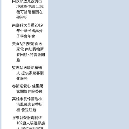
內政部放寬役男出
境就學申請 出境
後可補附相關在
學證明
南臺科大舉辦2019
年中華民國高分
子學會年會
美食刮刮樂驚喜送
家電 南紡購物新
春回饋×特賣會開
跑
監理站送暖助植物
人 提供家屬客製
化服務
春節送愛心 佳里榮
家關懷住院榮民
高雄市長韓國瑜小
港鳳儀宮參香祈
福 發送紅包
屏東縣榮服處關懷
102歲人瑞溫馨感
人 宋竹三話家常