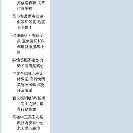
賀歲送春聯 民眾
討喜增福
高市警農曆春節連
假取締酒駕 危駕
不間斷！
健康義診～郵保安
康 臺南郵局108
年度健康服務社
區
關懷長照不遺餘力
榮民眷滿是窩心
世界合唱賽北高金
牌隊伍 高雄快閃
美聲演出獲得讚
嘆及喝采
藝人張琍敏MV拍攝
「崗山之眼」取
景行銷高雄
高雄中正高工布袋
戲社為安養中心
老人愛心義演