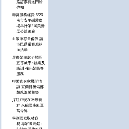
路訂票傳送門給
你知
籌募服務經費 3/23
南市安平戀愛廣
場舉行第2屆美善
盃公益路跑
血液庫存量偏低 請
市民踴躍響應捐
血活動
屏東榮服處至營區
宣導就學×就業及
職訓 強化榮民眷
服務
聯繫官兵家屬間情
誼 宜蘭縣後備部
懇親溫馨和樂
採紅豆現在吃最新
鮮 來碗國產紅豆
當令鮮
學測國寫取材容
易 專家陳宏銘：