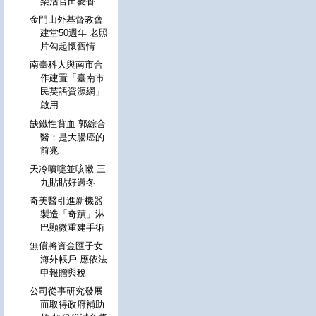
樂活官田菱香
金門山外基督教會
建堂50週年 老照
片勾起懷舊情
南臺科大與南市合
作建置「臺南市
民英語資源網」
啟用
缺鐵性貧血 郭綜合
醫：是大腸癌的
前兆
天冷噴嚏並咳嗽 三
九貼貼好過冬
奇美醫引進新機器
製造「奇蹟」淋
巴顯微重建手術
無償將資金匯子女
海外帳戶 應依法
申報贈與稅
公司從事研究發展
而取得政府補助