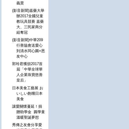
義賣
(影音新聞)嘉藥大舉
辦2017全國兒童
教玩具競賽 嘉藥
大、三民家商分
組奪冠
(影音新聞)中華209
行善協會送愛心
到清水同心圓×恩
友中心
郭玲君獲頒2017首
屆「中華全球華
人企業珠寶慈善
皇后」
日本美食工藝展 お
いしい飽嚐日本
美食
讓愛關懷蔓延！捐
贈助學金 圓學童
溫暖聖誕夢想
秀傳之友會分享愛