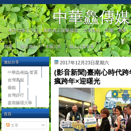
automaty do gier
中華鱻傳媒
本平台多元中立，期盼為正能量發聲，分享美好、美麗、美學，
首頁
報社簡介
本報公告
線上記者名單
連結分享
2017年12月23日星期六
(影音新聞)臺南心時代跨
中華鱻傳媒-首頁
台灣高鐵
瘋跨年×迎曙光
臺鐵
台灣好行
嘉南藥理大學
首頁
文章