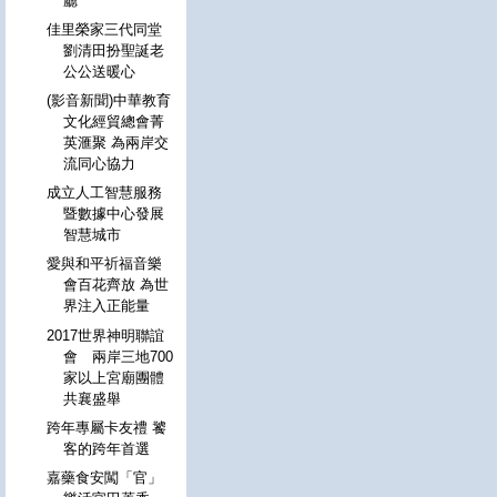
廳
佳里榮家三代同堂
劉清田扮聖誕老
公公送暖心
(影音新聞)中華教育
文化經貿總會菁
英滙聚 為兩岸交
流同心協力
成立人工智慧服務
暨數據中心發展
智慧城市
愛與和平祈福音樂
會百花齊放 為世
界注入正能量
2017世界神明聯誼
會 兩岸三地700
家以上宮廟團體
共襄盛舉
跨年專屬卡友禮 饕
客的跨年首選
嘉藥食安闖「官」