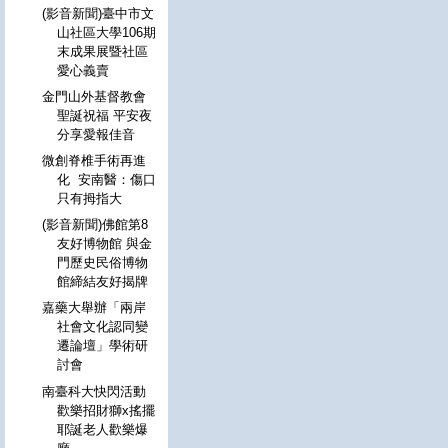
(影音新聞)臺中市文
山社區大學106期
末成果展暨社區
愛心義賣
金門山外基督教會
聖誕祝福 平安夜
分享愛報佳音
微創脊椎手術再進
化 安南醫：傷口
只有拇指大
(影音新聞)佛館第8
友好博物館 與金
門歷史民俗博物
館締結友好揭牌
嘉藥大舉辦「兩岸
社會文化認同變
遷論壇」學術研
討會
南臺科大快閃活動
歡樂招財獅x搖擺
耶誕老人歡樂爆