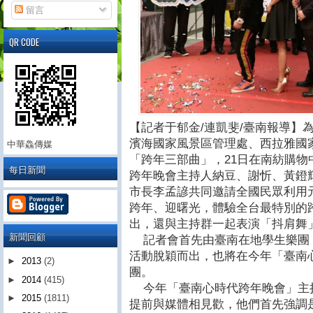
留言
QR CODE
【記者于郁金/連凱斐/臺南報導】為
濱海國家風景區管理處、西拉雅國
中華鱻傳媒
「跨年三部曲」，21日在南紡購
每日新聞
跨年晚會主持人納豆、謝忻、黃鐙
市長李孟諺共同邀請全國民眾利用
跨年、迎曙光，體驗全台最特別的
出，還與主持群一起表演「抖肩舞
新聞回顧
記者會首先由臺南在地學生樂團
活動脫穎而出，也將在今年「臺南
►
2013
(2)
團。
►
2014
(415)
今年「臺南心時代跨年晚會」主
►
2015
(1811)
提前與媒體相見歡，他們首先強調