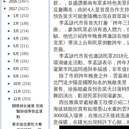
►
2016
(1497)
群」，並盛讚臺南有眾多特色美景
▼
2017
(2427)
逗趣團名；由於4人是首度合作主
預告當天可能會隨機出現在群眾當
►
1月
(153)
李孟諺代市長首先打趣「跨年三
►
2月
(148)
曲」，參加民眾必須有過人體力，
►
3月
(214)
驗。他也介紹跨年晚會將邀請在地
►
4月
(196)
克里》導演上台和民眾倒數跨年，
►
5月
(211)
意義。
►
6月
(180)
李孟諺代市長也邀請民眾2018
►
7月
(191)
環湖健走活動。李孟諺表示，跨年
凝聚市民認同感與幸福感，非常值
►
8月
(232)
除了市府跨年晚會之外，雲嘉南
►
9月
(194)
北門送夕陽是國際知名的無敵美景
►
10月
(224)
展售。徐振能處長預告當天日落時間
►
11月
(231)
舞蹈演出，歡迎民眾到現場參加。
▼
12月
(253)
西拉雅風管處秘書王玟傑介紹二
關懷婦女健康 安南
海拔就能欣賞有如潑墨山水畫的雲
醫師倡導骨盆運
3000張入場券，在推出2天後就
動
意保暖，在曙光出現時許下心願，將
要衣妝也要吃大餐