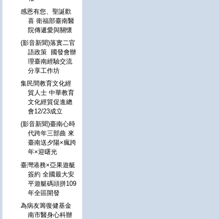
感恩有您、聖誕歡
喜 衛福部臺南醫
院傳遞愛與關懷
(影音新聞)落實二官
語政策 國發會辦
理臺南經驗交流
分享工作坊
集民間教育文化經
貿人士 中華教育
文化經貿促進總
會12/23成立
(影音新聞)臺南心時
代跨年三部曲 來
臺南送夕陽×瘋跨
年×迎曙光
臺灣港務×亞果遊艇
簽約 全國最大安
平遊艇碼頭拼109
年全區開發
為病友籌復健基金
南市醫身心科辦