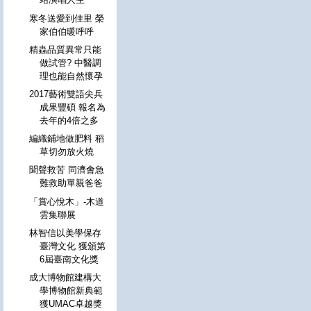
寒冬送愛到佳里 榮
家伯伯暖呼呼
精蟲品質異常只能
做試管? 中醫調
理也能自然懷孕
2017藝術雙語尖兵
成果豐碩 報名為
去年的4倍之多
編織鋪地做肥料 稻
草切勿放火燒
聞聲救苦 同濟會急
難救助單親爸爸
「賞心悅木」-木道
雲集聯展
林智信以美學保存
臺灣文化 獲頒第
6屆臺南文化獎
成大博物館建構大
學博物館新典範
獲UMAC卓越獎