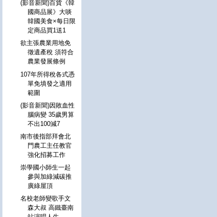
(影音新聞)百貨《韓
國商品展》大啖
韓國美食×每日限
定商品買1送1
欲主張農業用地免
徵遺產稅 須符合
農業發展條例
107年所得稅各式憑
單免填發之適用
範圍
(影音新聞)因敗血性
腦病變 35歲男算
不出100減7
南市後指部拜會北
門農工主任教官
強化招募工作
崇學國小師生一起
參與加綠減碳推
廣綠屋頂
名校老師變歌手文
森大叔 高鐵臺南
站演唱人生