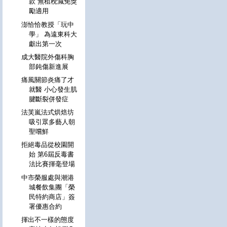
款 無租稅減免獎
勵適用
澎恰恰教授「玩中
學」 為遠東科大
獻出第一次
成大醫院外傷科胸
部鈍傷新進展
痛風關節炎痛了才
就醫 小心發生肌
腱斷裂併發症
法芙嵐法式烘焙坊
吸引眾多藝人朝
聖嚐鮮
拒絕毒品從校園開
始 第6屆反毒書
法比賽揮毫登場
中市榮服處與潮港
城餐飲集團「榮
民特約商店」簽
署優惠合約
揮出不一樣的態度