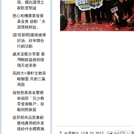
我」國欣護理之
家歡度聖誕
慈心有機農業發展
基金會 啟動「水
源寶植樹盆」
(影音新聞)臺南健康
好油、好米聯合
行銷活動
歲末送暖分享愛 臺
灣郵政協會助慢
飛天使美善
高師大×康軒文教策
略聯盟 共創三贏
局面
福智慈善基金響應
衛福部「兒少教
育發展帳戶」鼓
勵弱勢家庭
提昇稻米品質兼顧
農地農用稻作直
接給付全國實施
at
星期六, 12月 23, 2017