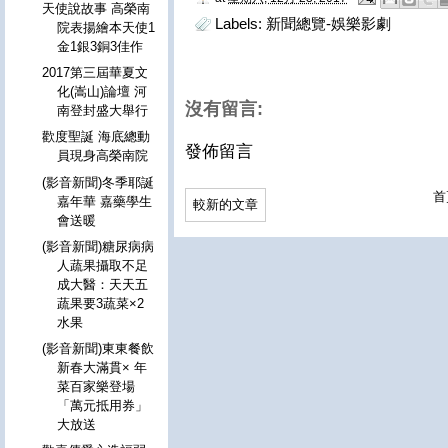
天使說故事 高榮南
Labels:
新聞總覽-娛樂影劇
院表揚繪本天使1
金1銀3銅3佳作
2017第三屆華夏文
化(嵩山)論壇 河
沒有留言:
南登封盛大舉行
歡度聖誕 海底總動
發佈留言
員現身高榮南院
(影音新聞)冬季耶誕
首
嘉年華 嘉藥學生
較新的文章
會送暖
(影音新聞)糖尿病病
人蔬果攝取不足
成大醫：天天五
蔬果要3蔬菜×2
水果
(影音新聞)東東餐飲
新春大滿貫× 年
菜百家樂登場
「萬元抵用券」
大放送