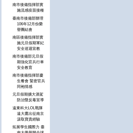
南市後備指揮部實
施流感疫苗接種
臺南市後備部辦理
106年12月份榮
譽團結會
南區後備指揮部實
施元旦假期軍紀
安全巡迴宣教
南市後備部元旦假
期強化官兵行車
安全教育
南市後備指揮部慶
生餐會 緊密官兵
同袍情感
元旦假期擴大酒駕
防治暨反毒宣導
遠東科大LOL戰隊
遠大鷹出征南京
汲取寶貴經驗
拓展學生國際力 臺
南大學舉辦全球