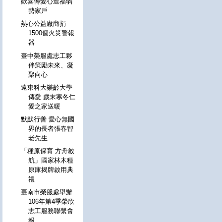
歡喜傳愛心造福弱
勢家戶
熱心公益廠商捐
1500個火災警報
器
臺中榮服處志工夥
伴策勵未來、凝
聚向心
遠東科大樂齡大學
傳愛 歲末寒冬仁
愛之家送暖
默默行善 愛心無國
界的長者張春智
老先生
「種原保育 方舟啟
航」國家林木種
原庫揭牌啟用典
禮
臺南市榮服處舉辦
106年第4季榮欣
志工服務聯繫會
報