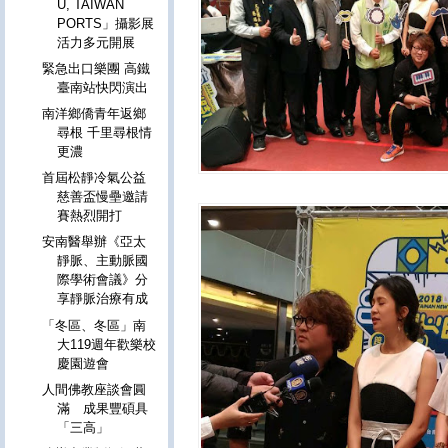
U, TAIWAN
PORTS」攝影展
活力多元開展
緊急出口樂團 高鐵
臺南站快閃演出
南洋鄉僑青年返鄉
尋根 千里尋根情
更濃
首屆松靜冷氣公益
慈善盃慢壘邀請
賽熱烈開打
安南醫舉辦《亞太
靜脈、主動脈國
際學術會議》分
享靜脈治療有成
「冬區、冬區」南
大119週年歡樂校
慶園遊會
人間佛教座談會圓
滿 成果豐碩具
「三高」