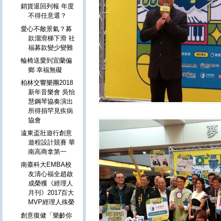
銷貨退回列報 年度
不得任意選？
愛心不敵景氣？募
款溜滑梯下滑 社
福募款變少變難
輪椅送愛到宜蘭偏
鄉 幸福無礙
柏林交響樂團2018
新年音樂會 吳怡
慧鋼琴協奏演出
所得捐罕見疾病
協會
遠東盃壯遊行創意
遊程設計競賽 華
南高商拿第一
南臺科大EMBA校
友清心福全趙啟
成榮獲《經理人
月刊》2017百大
MVP經理人殊榮
創意復健「樂齡你