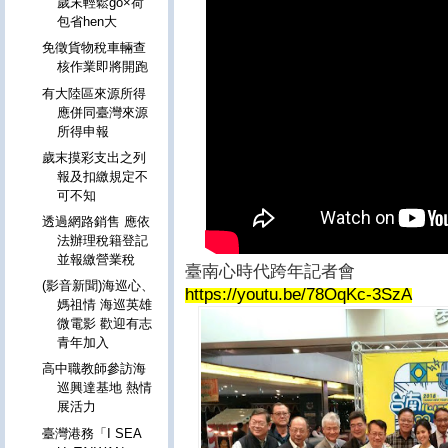
歲末輕鬆go×荷
包省hen大
免徵貨物稅車輛查
核作業即將開跑
有大陸區來源所得
應併同臺灣來源
所得申報
歲末摸彩支出之列
報及扣繳規定不
可不知
透過網路銷售 應依
法辦理稅籍登記
並報繳營業稅
臺南心時代跨年記者會
(影音新聞)海巡心、
https://youtu.be/78OqKc-3SzA
媽祖情 海巡英雄
微電影 歡迎有志
青年加入
高中職教師參訪海
巡興達基地 熱情
展活力
臺灣港務「I SEA