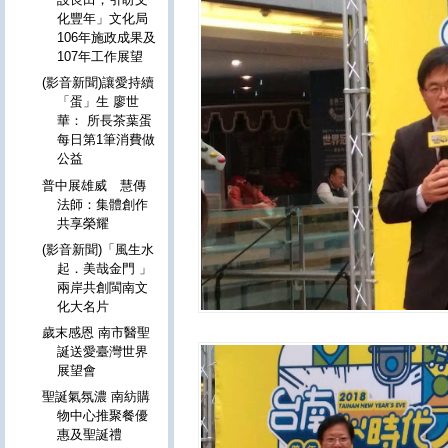
化豐年」文化局
106年施政成果及
107年工作展望
(影音新聞)讓愛持續
「蛋」生 廖世
華： 所長茶葉蛋
每日第1筆消費做
公益
普中展雄威 慧傳
法師：集體創作
共享榮耀
(影音新聞)「風生水
起．美哉金門 」
兩岸共創閩南文
化大名片
歲末感恩 南市醫聖
誕送愛臺灣世界
展望會
聖誕氣氛濃 南紡購
物中心推聚餐優
惠及聖誕禮