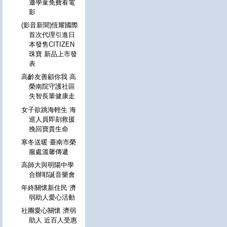
邀學童免費看電
影
(影音新聞)恆耀國際
首次代理引進日
本發售CITIZEN
珠寶 新品上市發
表
高齡友善顧你我 高
榮南院守護社區
失智長輩健康走
女子欲跳海輕生 海
巡人員即刻救援
挽回寶貴生命
寒冬送暖 臺南市榮
服處溫馨傳遞
高師大與明陽中學
合辦耶誕音樂會
年終關懷新住民 濟
弱助人愛心活動
社團愛心關懷 濟弱
助人 近百人受惠