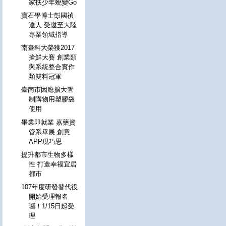
家扶少年蛻變Go
寶石學博士彭國禎
達人 受邀至大陸
專業領域指導
南臺科大榮獲2017
搶鮮大賽 創業類
與系統整合實作
類雙料冠軍
臺南市因應擴大管
制購物用塑膠袋
使用
畢業即就業 嘉藥資
管系畢展 創意
APP現巧思
提升都市生物多樣
性 打造幸福宜居
都市
107年度研發替代役
開始受理報名
囉！1/15日起受
理