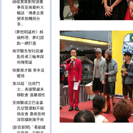
綠樣實業劉智源董
事長至南臺科大
暢談「傳產企業
變革契機與分
享」
《夢想耶誕村》精
緻料理、夢幻甜
點一網打盡
南市醫失智社區據
點長者三輪車踩
街嗨聖誕
快樂展才藝 寒冬送
暖情
第16屆「抗癌鬥
士」表揚暨歲末
聯歡會 溫馨感性
安南醫成立巴金森
氏症暨運動不能
病友會 臺南首例
深部腦刺激手術
(影音新聞)「看顧建
設良田，引盼文