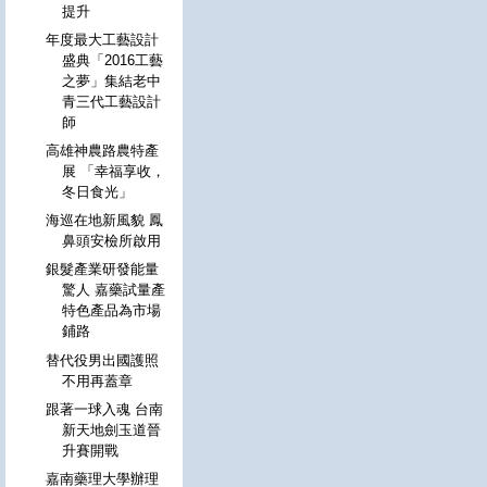
提升
年度最大工藝設計
盛典「2016工藝
之夢」集結老中
青三代工藝設計
師
高雄神農路農特產
展 「幸福享收，
冬日食光」
海巡在地新風貌 鳳
鼻頭安檢所啟用
銀髮產業研發能量
驚人 嘉藥試量產
特色產品為市場
鋪路
替代役男出國護照
不用再蓋章
跟著一球入魂 台南
新天地劍玉道晉
升賽開戰
嘉南藥理大學辦理