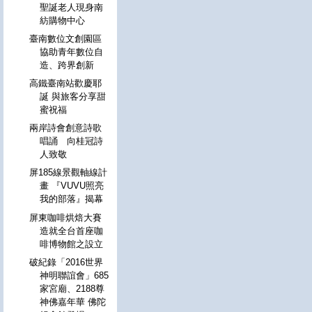
聖誕老人現身南
紡購物中心
臺南數位文創園區
協助青年數位自
造、跨界創新
高鐵臺南站歡慶耶
誕 與旅客分享甜
蜜祝福
兩岸詩會創意詩歌
唱誦 向桂冠詩
人致敬
屏185線景觀軸線計
畫 『VUVU照亮
我的部落』揭幕
屏東咖啡烘焙大賽
造就全台首座咖
啡博物館之設立
破紀錄「2016世界
神明聯誼會」685
家宮廟、2188尊
神佛嘉年華 佛陀