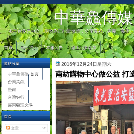
automaty do gier
中華鱻傳媒
本平台多元中立，期盼為正能量發聲，分享美好、美麗、美學，
首頁
報社簡介
本報公告
線上記者名單
連結分享
2016年12月24日星期六
南紡購物中心做公益 打
中華鱻傳媒-首頁
台灣高鐵
臺鐵
台灣好行
嘉南藥理大學
首頁
文章