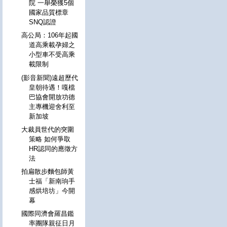
院 一舉榮獲5個
國家品質標章
SNQ認證
高公局：106年起國
道高乘載孕婦之
小型車不受高乘
載限制
(影音新聞)遠超歷代
皇朝待遇！嘎檔
巴協會開放功德​​
主專機迎舍利至
新加坡
大裁員世代的突圍
策略 如何爭取
HR認同的應徵方
法
拍扁散步麵包師黃
士福「新南珦手
感烘培坊」今開
幕
國際同濟會羅昌鑑
率團隊親征日月