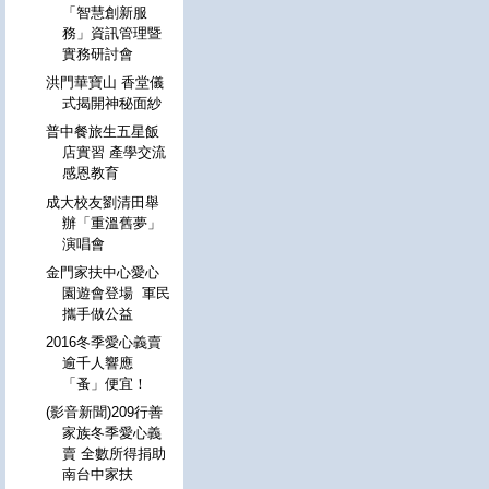
「智慧創新服
務」資訊管理暨
實務研討會
洪門華寶山 香堂儀
式揭開神秘面紗
普中餐旅生五星飯
店實習 產學交流
感恩教育
成大校友劉清田舉
辦「重溫舊夢」
演唱會
金門家扶中心愛心
園遊會登場 軍民
攜手做公益
2016冬季愛心義賣
逾千人響應
「蚤」便宜！
(影音新聞)209行善
家族冬季愛心義
賣 全數所得捐助
南台中家扶