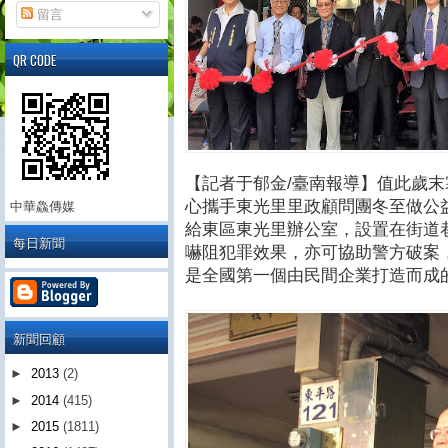
留言
QR CODE
【記者于郁金/臺南報導】值此歲
心攜手東光里里政顧問團冬至做公
中華鱻傳媒
給東區東光里辦公室，設置在街道
每日新聞
嚇阻犯罪效果，亦可協助警方破案
是全國第一個由民間企業打造而成
新聞回顧
►
2013
(2)
►
2014
(415)
►
2015
(1811)