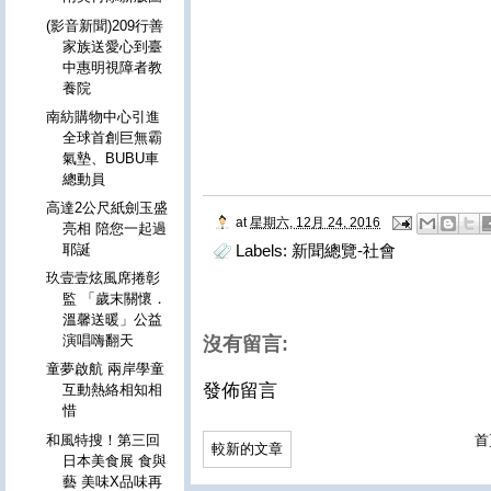
(影音新聞)209行善
家族送愛心到臺
中惠明視障者教
養院
南紡購物中心引進
全球首創巨無霸
氣墊、BUBU車
總動員
高達2公尺紙劍玉盛
at
星期六, 12月 24, 2016
亮相 陪您一起過
耶誕
Labels:
新聞總覽-社會
玖壹壹炫風席捲彰
監 「歲末關懷．
溫馨送暖」公益
演唱嗨翻天
沒有留言:
童夢啟航 兩岸學童
發佈留言
互動熱絡相知相
惜
和風特搜！第三回
首
較新的文章
日本美食展 食與
藝 美味X品味再