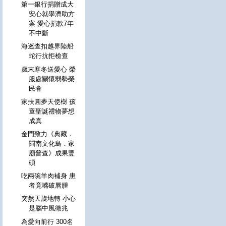
第一銀行捐贈成大
安心就學濟助方
案 愛心捐款7年
不中斷
海巡查扣越界陸船
蛇行抗拒檢查
歲末寒冬送愛心 榮
服處關懷弱勢榮
民眷
家扶圓夢天使樹 孩
童聖誕禮物夢想
成真
金門致力《典藏．
閩南文化島．家
廟普查》成果豐
碩
吃兩碗羊肉補身 患
者竟嘴破唇腫
突然天旋地轉 小心
是腦中風徵兆
為愛向前行 300名