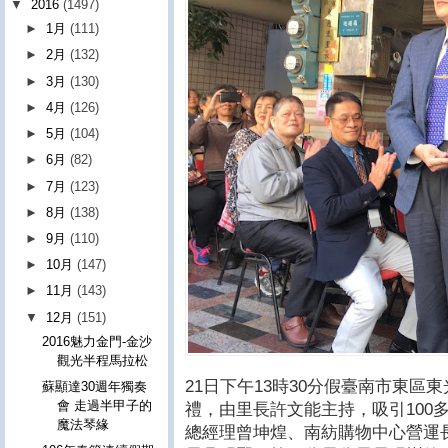
▼
2016
(1497)
►
1月
(111)
►
2月
(132)
►
3月
(130)
►
4月
(126)
►
5月
(104)
►
6月
(82)
►
7月
(123)
►
8月
(138)
►
9月
(110)
►
10月
(147)
►
11月
(143)
▼
12月
(151)
2016魅力金門-金沙
觀光半程馬拉松
21日下午13時30分假臺南市東
蘇顯達30週年獨奏
會 走過半甲子的
禮，由里長許文能主持，吸引100
魔法琴緣
總經理曾坤煌、南紡購物中心營運