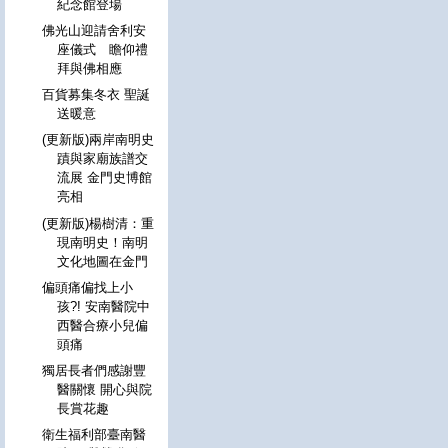
紀念館登場
佛光山迎請舍利安
座儀式 瞻仰禮
拜與佛相應
百貨募集冬衣 聖誕
送暖意
(更新版)兩岸南明史
蹟與家廟族譜交
流展 金門史博館
亮相
(更新版)楊樹清：重
現南明史！南明
文化地圖在金門
偏頭痛偏找上小
孩?! 安南醫院中
西醫合療小兒偏
頭痛
獨居長者們感謝豐
醫關懷 開心與院
長賞花趣
衛生福利部臺南醫