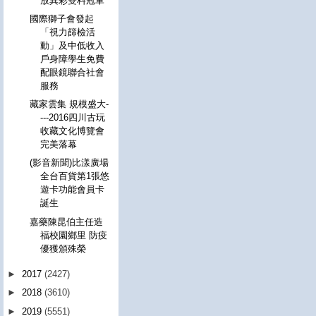
放異彩雙料冠軍
國際獅子會發起
「視力篩檢活
動」及中低收入
戶身障學生免費
配眼鏡聯合社會
服務
藏家雲集 規模盛大-
---2016四川古玩
收藏文化博覽會
完美落幕
(影音新聞)比漾廣場
全台百貨第1張悠
遊卡功能會員卡
誕生
嘉藥陳昆伯主任造
福校園鄉里 防疫
優獲頒殊榮
►
2017
(2427)
►
2018
(3610)
►
2019
(5551)