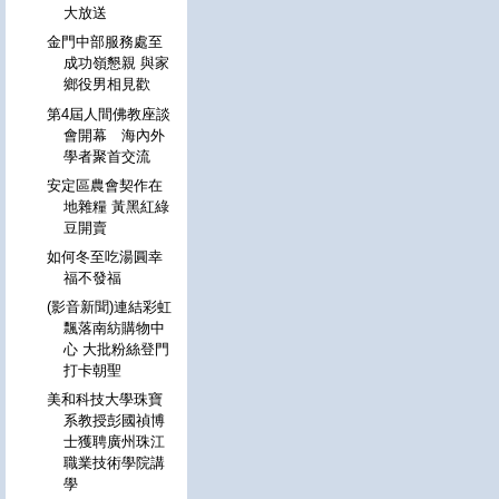
大放送
金門中部服務處至
成功嶺懇親 與家
鄉役男相見歡
第4屆人間佛教座談
會開幕 海內外
學者聚首交流
安定區農會契作在
地雜糧 黃黑紅綠
豆開賣
如何冬至吃湯圓幸
福不發福
(影音新聞)連結彩虹
飄落南紡購物中
心 大批粉絲登門
打卡朝聖
美和科技大學珠寶
系教授彭國禎博
士獲聘廣州珠江
職業技術學院講
學