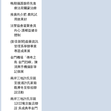
晚期攝護腺癌先進
療法荷爾蒙治療
推廣尚介肥 農民試
用效果好
法警協會凝聚會員
向心 護權益健全
體制
(影音新聞)嘉藥資訊
管理系舉辦畢業
專題成果展
金門機場「傳奇之
島 金門烈嶼」陳
清興手機攝影筆
記個展
兩岸三地許氏宗親
至後浦許氏家廟
觀摩冬至祭祖聯
誼活動
兩岸三地許氏宗親
12/22葡京飯店聯
誼 吳成典率金門