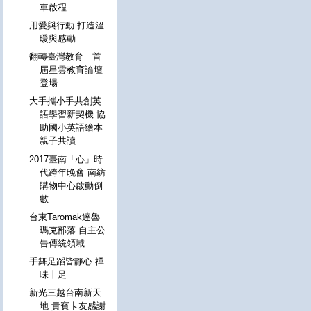
車啟程
用愛與行動 打造溫
暖與感動
翻轉臺灣教育 首
屆星雲教育論壇
登場
大手攜小手共創英
語學習新契機 協
助國小英語繪本
親子共讀
2017臺南「心」時
代跨年晚會 南紡
購物中心啟動倒
數
台東Taromak達魯
瑪克部落 自主公
告傳統領域
手舞足蹈皆靜心 禪
味十足
新光三越台南新天
地 貴賓卡友感謝