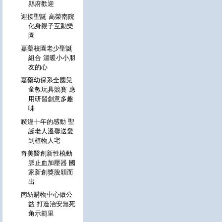
縣府歡迎
迎接聖誕 高榮南院
化身親子互動樂
園
嘉藥校園老少聖誕
組合 溫暖小小朋
友的心
嘉藥幼保系全國兒
童教玩具競賽 應
用研習創意多趣
味
睽違十年的感動 聖
誕老人溫馨送愛
到植物人宅
奇美醫創新性橈動
脈止血加壓器 國
家新創獎脫穎而
出
南紡購物中心做公
益 打造治安無死
角示範里