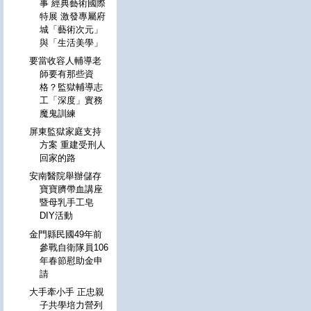
事 經典藝術國際
特展 激發專屬府
城「藝術次元」
與「生活美學」
要當收容人輔導老
師要有那些資
格？監獄輔導志
工「深度」實務
魔鬼訓練
屏東監獄家庭支持
方案 重建受刑人
回家的路
安南醫院舉辦儲存
寶寶臍帶血講座
暨母乳手工皂
DIY活動
金門縣民國49年前
參戰自衛隊員106
年春節慰助金申
請
大手牽小手 正忠親
子共學培力營列