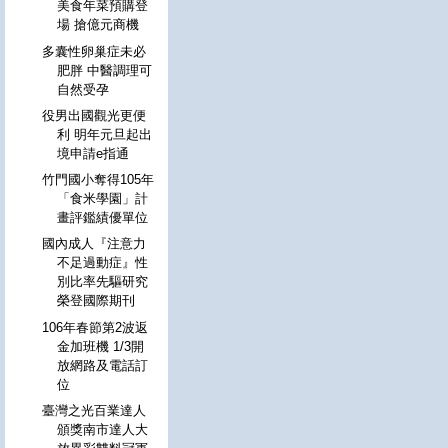
美食年菜預購登
場 搶億元商機
多囊性卵巢症未必
肥胖 中醫調理可
自然受孕
役男出國觀光更便
利 明年元旦起出
境申請e指通
竹門國小奪得105年
「食米學園」計
畫評鑑績優單位
國內成人『注意力
不足過動症』性
別比率先驅研究
榮登國際期刊
106年春節第2波返
金加班機 1/3開
放網路及電話訂
位
臺灣之光百業達人
頒獎南市達人大