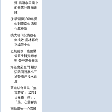
潭 捐贈水里國中
船艇隊社圓滿達
陣
(影音新聞)209送愛
心到臺南心德慈
化教養院
擴大替代役備役召
集成效 雲林縣成
立編管中心
史無前例！嘉藥醫
管系生醫資師考
照 榮登滿分狀元
海基會蒞金門 楊鎮
浯陪同視察小三
通暨兩岸接水進
度
茶道結合書法「無
我茶宴」 12/31
日嘉義「茶」、
「墨」心靈饗宴
南紡購物中心異國