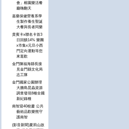
會」榕園樂活餐
廳嗨翻天
嘉藥保健營養系學
生製作養生聖誕
大餐與長者同樂
貴賓卡x聯名卡首3
日回饋14% 樂團
x市集x元旦小西
門定向運動等您
來逛歡
金門陳福海縣長接
見金門縣文化局
志工隊
金門國家公園辦理
大膽島昆蟲資源
調查發現8種全國
新紀錄種
南智迎40校慶 公共
藝術品歡樂熊守
護南智
(影音新聞)夏荊山故