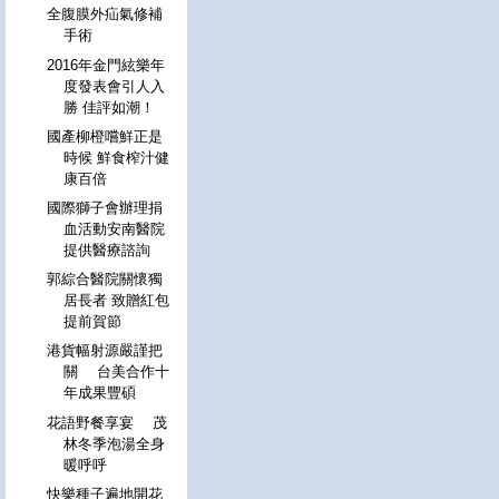
全腹膜外疝氣修補
手術
2016年金門絃樂年
度發表會引人入
勝 佳評如潮！
國產柳橙嚐鮮正是
時候 鮮食榨汁健
康百倍
國際獅子會辦理捐
血活動安南醫院
提供醫療諮詢
郭綜合醫院關懷獨
居長者 致贈紅包
提前賀節
港貨幅射源嚴謹把
關 台美合作十
年成果豐碩
花語野餐享宴 茂
林冬季泡湯全身
暖呼呼
快樂種子遍地開花