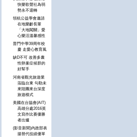
快樂歌聲社為弱
勢永不退轉
領杭公益學會邀請
在地樂齡長輩
「大地闖關」愛
心樂活溫馨感性
普門中學39周年校
慶 走愛心教育風
缺D不可 改善多囊
性卵巢症候群的
好幫手
河南省觀光旅遊業
蒞臨台東 勾勒未
來陸團來台深度
旅遊模式
美國在台協會(AIT)
高雄分處2016英
文寫作比賽優勝
者出爐
(影音新聞)內政部表
揚替代役績優單