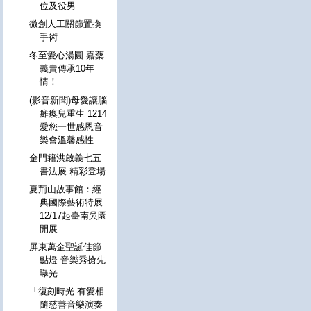
位及役男
微創人工關節置換
手術
冬至愛心湯圓 嘉藥
義賣傳承10年
情！
(影音新聞)母愛讓腦
癱瘓兒重生 1214
愛您一世感恩音
樂會溫馨感性
金門籍洪啟義七五
書法展 精彩登場
夏荊山故事館：經
典國際藝術特展
12/17起臺南吳園
開展
屏東萬金聖誕佳節
點燈 音樂秀搶先
曝光
「復刻時光 有愛相
隨慈善音樂演奏