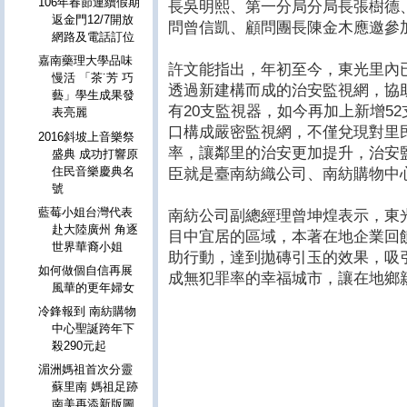
106年春節連續假期
長吳明熙、第一分局分局長張樹德
返金門12/7開放
問曾信凱、顧問團長陳金木應邀參
網路及電話訂位
嘉南藥理大學品味
許文能指出，年初至今，東光里內
慢活 「茶˙芳 巧
透過新建構而成的治安監視網，協
藝」學生成果發
有20支監視器，如今再加上新增5
表亮麗
口構成嚴密監視網，不僅兌現對里
2016斜坡上音樂祭
率，讓鄰里的治安更加提升，治安
盛典 成功打響原
住民音樂慶典名
臣就是臺南紡織公司、南紡購物中
號
藍莓小姐台灣代表
南紡公司副總經理曾坤煌表示，東
赴大陸廣州 角逐
目中宜居的區域，本著在地企業回
世界華裔小姐
助行動，達到拋磚引玉的效果，吸
如何做個自信再展
成無犯罪率的幸福城市，讓在地鄉
風華的更年婦女
冷鋒報到 南紡購物
中心聖誕跨年下
殺290元起
湄洲媽祖首次分靈
蘇里南 媽祖足跡
南美再添新版圖